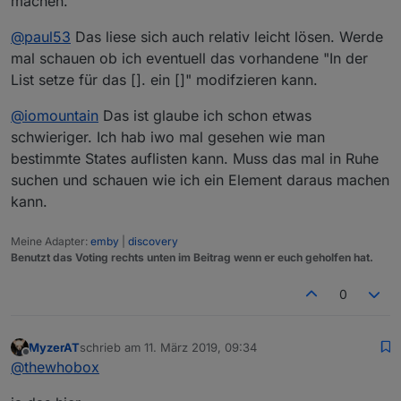
machen.
@
paul53
Das liese sich auch relativ leicht lösen. Werde
mal schauen ob ich eventuell das vorhandene "In der
List setze für das []. ein []" modifzieren kann.
@
iomountain
Das ist glaube ich schon etwas
schwieriger. Ich hab iwo mal gesehen wie man
bestimmte States auflisten kann. Muss das mal in Ruhe
suchen und schauen wie ich ein Element daraus machen
kann.
Meine Adapter:
emby
|
discovery
Benutzt das Voting rechts unten im Beitrag wenn er euch geholfen hat.
0
MyzerAT
schrieb am
11. März 2019, 09:34
zuletzt editiert von
Offline
@
thewhobox