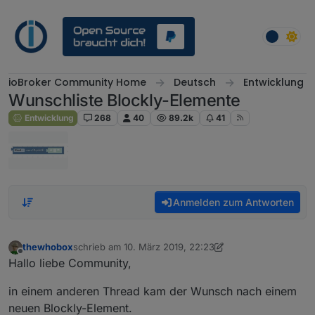
Weiter zum Inhalt
ioBroker Community Home
Deutsch
Entwicklung
Wunschliste Blockly-Elemente
Entwicklung
268
40
89.2k
41
Anmelden zum Antworten
thewhobox
schrieb am
10. März 2019, 22:23
zuletzt editiert von thewhobox
5. Juni 2019, 09:02
Offline
Hallo liebe Community,
in einem anderen Thread kam der Wunsch nach einem
neuen Blockly-Element.