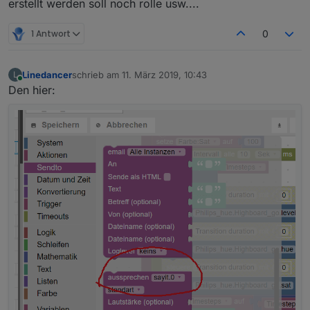
erstellt werden soll noch rolle usw....
1 Antwort
0
Linedancer
schrieb am
11. März 2019, 10:43
L
zuletzt editiert von
Online
Den hier: