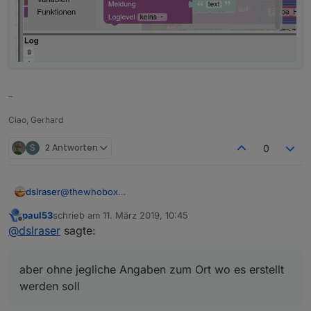
–
Ciao, Gerhard
S
2 Antworten
0
dslraser
@
thewhobox
Ja, gibt es, aber ohne jegliche Angaben zum Ort wo
paul53
schrieb am
11. März 2019, 10:45
es erstellt werden soll noch rolle usw....
zuletzt editiert von
Offline
@
dslraser
sagte:
aber ohne jegliche Angaben zum Ort wo es erstellt
werden soll