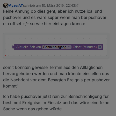
MyzerAT
schrieb am
10. März 2019, 22:43
zuletzt editiert von MyzerAT
3. Okt. 2019, 23:50
Offline
keine Ahnung ob dies geht, aber ich nutze ical und
pushover und es wäre super wenn man bei pushover
ein offset +/- so wie hier eintragen könnte
somit könnten gewisse Termin aus den Alltäglichen
hervorgehoben werden und man könnte einstellen das
die Nachricht vor dem Besagten Ereignis per pushover
kommt"
Ich habe puschover jetzt rein zur Benachrichtigung für
bestimmt Ereignise im Einsatz und das wäre eine feine
Sache wenn das gehen würde.