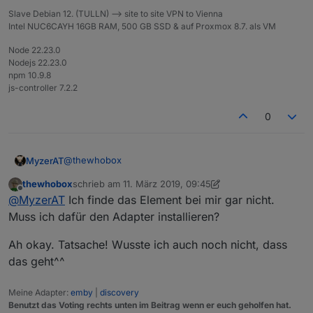
Slave Debian 12. (TULLN) --> site to site VPN to Vienna
Intel NUC6CAYH 16GB RAM, 500 GB SSD & auf Proxmox 8.7. als VM
Node 22.23.0
Nodejs 22.23.0
npm 10.9.8
js-controller 7.2.2
0
@
thewhobox
MyzerAT
thewhobox
schrieb am
11. März 2019, 09:45
ja das hier
zuletzt editiert von thewhobox
3. Nov. 2019, 10:50
Offline
@
MyzerAT
Ich finde das Element bei mir gar nicht.
gibt es für pushover noch andere ?
Muss ich dafür den Adapter installieren?
Ah okay. Tatsache! Wusste ich auch noch nicht, dass
das geht^^
Meine Adapter:
emby
|
discovery
Benutzt das Voting rechts unten im Beitrag wenn er euch geholfen hat.