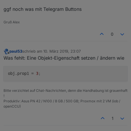
ggf noch was mit Telegram Buttons
Gruß Alex
0
paul53
schrieb am
10. März 2019, 23:07
zuletzt editiert von
Offline
Was fehlt: Eine Objekt-Eigenschaft setzen / ändern wie
obj.prop1
 = 
3
;
Bitte verzichtet auf Chat-Nachrichten, denn die Handhabung ist grauenhaft
!
Produktiv: Asus PN 42 / N100 / 8 GB / 500 GB; Proxmox mit 2 VM (iob /
openCCU)
1