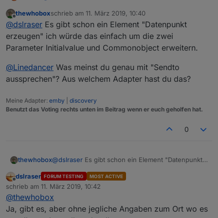
@
kmxak
thewhobox
schrieb am
11. März 2019, 10:40
Neue Datenpunkte erstellen, direkt mit allen wichtigen
zuletzt editiert von
Offline
@
dslraser
Es gibt schon ein Element "Datenpunkt
Angaben wie z.B. button, switch, string, SmartName
(für iot/cloud)
z.B.
erzeugen" ich würde das einfach um die zwei
Im Moment gibt es keinen Baustein, nur einen
Parameter Initialvalue und Commonobject erweitern.
Umweg.
z.B.
@
Linedancer
Was meinst du genau mit "Sendto
Beispiel Blockly Export im Spoiler
aussprechen"? Aus welchem Adapter hast du das?
Spoiler
Meine Adapter:
emby
|
discovery
Benutzt das Voting rechts unten im Beitrag wenn er euch geholfen hat.
0
@
dslraser
Es gibt schon ein Element "Datenpunkt
thewhobox
erzeugen" ich würde das einfach um die zwei
dslraser
FORUM TESTING
MOST ACTIVE
Parameter Initialvalue und Commonobject
@
Linedancer
Was meinst du genau mit "Sendto
Offline
schrieb am
11. März 2019, 10:42
erweitern.
aussprechen"? Aus welchem Adapter hast du das?
zuletzt editiert von
@
thewhobox
Ja, gibt es, aber ohne jegliche Angaben zum Ort wo es