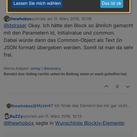
Lassen Sie mich wählen
Das ist ok
@
thewhobox
dslraser
@
kmxak
thewhobox
schrieb am
11. März 2019, 10:08
Neue Datenpunkte erstellen, direkt mit allen wichtigen
zuletzt editiert von
Offline
@
dslraser
Okay. Ich hätte den Block so ähnlich gemacht
Angaben wie z.B. button, switch, string, SmartName
(für iot/cloud)
z.B.
mit den Parametern Id, Initialvalue und common.
Im Moment gibt es keinen Baustein, nur einen
Dabei würde dann das Common-Object als Text (in
Umweg.
z.B.
JSON format) übergeben werden. Somit ist man da sehr
frei.
Beispiel Blockly Export im Spoiler
Meine Adapter:
emby
|
discovery
Spoiler
Benutzt das Voting rechts unten im Beitrag wenn er euch geholfen hat.
0
@
MyzerAT
Ich finde das Element bei mir gar nicht.
thewhobox
Muss ich dafür den Adapter installieren?
BuZZy
schrieb am
11. März 2019, 10:13
Ah okay. Tatsache! Wusste ich auch noch nicht,
zuletzt editiert von
Offline
@
thewhobox
sagte in
Wunschliste Blockly-Elemente
:
dass das geht^^