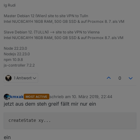
lg Rudi
Master Debian 12 (Wien) site to site VPN to Tulln
Intel NUC6CAYH 16GB RAM, 500 GB SSD & auf Proxmox 8. 7. als VM
Slave Debian 12. (TULLN) --> site to site VPN to Vienna
Intel NUC6CAYH 16GB RAM, 500 GB SSD & auf Proxmox 8.7. als VM
Node 22.23.0
Nodejs 22.23.0
npm 10.9.8
js-controller 7.2.2
1 Antwort
0
kmxak
schrieb am
10. März 2019, 22:44
MOST ACTIVE
zuletzt editiert von
Offline
jetzt aus dem steh greif fällt mir nur ein
ein