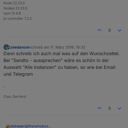
Node 22.23.0
Nodejs 22.23.0
npm 10.9.8
js-controller 7.2.2
0
Linedancer
schrieb am
11. März 2019, 10:32
L
zuletzt editiert von
Online
Dann schreib ich auch mal was auf den Wunschzettel.
Bei "Sendto - aussprechen" wäre es schön in der
Auswahl "Alle Instanzen" zu haben, so wie bei Email
und Telegram
–
Ciao, Gerhard
0
@
thewhobox
dslraser