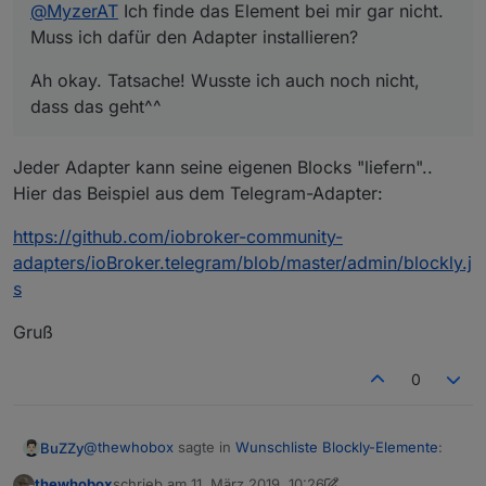
@
MyzerAT
Ich finde das Element bei mir gar nicht.
Muss ich dafür den Adapter installieren?
Ah okay. Tatsache! Wusste ich auch noch nicht,
dass das geht^^
Jeder Adapter kann seine eigenen Blocks "liefern"..
Hier das Beispiel aus dem Telegram-Adapter:
https://github.com/iobroker-community-
adapters/ioBroker.telegram/blob/master/admin/blockly.j
s
Gruß
0
@
thewhobox
sagte in
Wunschliste Blockly-Elemente
:
BuZZy
thewhobox
schrieb am
11. März 2019, 10:26