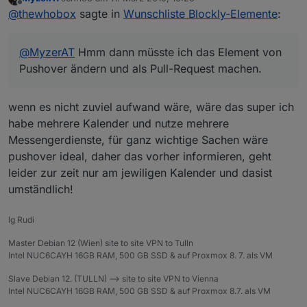
In der io-package muss noch blocks: true
Weißt du auch ob es möglich ist mit der Methode
zuletzt editiert von
Offline
@
thewhobox
sagte in
Wunschliste Blockly-Elemente
:
angegeben werden.
mehrere Elemente in verschiedenen "Containern"
(Sendto, System, Logik) hinzuzufügen?
@
MyzerAT
Hmm dann müsste ich das Element von
Pushover ändern und als Pull-Request machen.
@
MyzerAT
Hmm dann müsste ich das Element von
Pushover ändern und als Pull-Request machen.
wenn es nicht zuviel aufwand wäre, wäre das super ich
habe mehrere Kalender und nutze mehrere
Messengerdienste, für ganz wichtige Sachen wäre
pushover ideal, daher das vorher informieren, geht
leider zur zeit nur am jewiligen Kalender und dasist
umständlich!
lg Rudi
Master Debian 12 (Wien) site to site VPN to Tulln
Intel NUC6CAYH 16GB RAM, 500 GB SSD & auf Proxmox 8. 7. als VM
Slave Debian 12. (TULLN) --> site to site VPN to Vienna
Intel NUC6CAYH 16GB RAM, 500 GB SSD & auf Proxmox 8.7. als VM