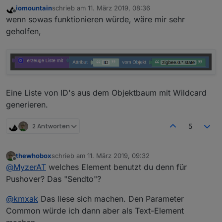
iomountain
schrieb am
11. März 2019, 08:36
zuletzt editiert von
Offline
wenn sowas funktionieren würde, wäre mir sehr
geholfen,
Eine Liste von ID's aus dem Objektbaum mit Wildcard
generieren.
2 Antworten
5
thewhobox
schrieb am
11. März 2019, 09:32
zuletzt editiert von
Offline
@
MyzerAT
welches Element benutzt du denn für
Pushover? Das "Sendto"?
@
kmxak
Das liese sich machen. Den Parameter
Common würde ich dann aber als Text-Element