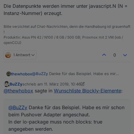
Die Datenpunkte werden immer unter javascript.N (N =
Instanz-Nummer) erzeugt.
Bitte verzichtet auf Chat-Nachrichten, denn die Handhabung ist grauenhaft
!
Produktiv: Asus PN 42 / N100 / 8 GB / 500 GB; Proxmox mit 2 VM (iob /
openCCU)
1 Antwort
0
@
BuZZy
Danke für das Beispiel. Habe es mir
thewhobox
schon beim Pushover Adapter angeschaut.
BuZZy
schrieb am
11. März 2019, 10:46
In der io-package muss noch blocks: true
Weißt du auch ob es möglich ist mit der Methode
zuletzt editiert von BuZZy
3. Nov. 2019, 11:47
Offline
@
thewhobox
sagte in
Wunschliste Blockly-Elemente
:
angegeben werden.
mehrere Elemente in verschiedenen "Containern"
(Sendto, System, Logik) hinzuzufügen?
@
MyzerAT
Hmm dann müsste ich das Element von
Pushover ändern und als Pull-Request machen.
@
BuZZy
Danke für das Beispiel. Habe es mir schon
beim Pushover Adapter angeschaut.
In der io-package muss noch blocks: true
angegeben werden.