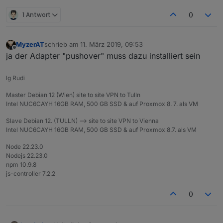
1 Antwort
0
MyzerAT
schrieb am
11. März 2019, 09:53
zuletzt editiert von
Offline
ja der Adapter "pushover" muss dazu installiert sein
lg Rudi
Master Debian 12 (Wien) site to site VPN to Tulln
Intel NUC6CAYH 16GB RAM, 500 GB SSD & auf Proxmox 8. 7. als VM
Slave Debian 12. (TULLN) --> site to site VPN to Vienna
Intel NUC6CAYH 16GB RAM, 500 GB SSD & auf Proxmox 8.7. als VM
Node 22.23.0
Nodejs 22.23.0
npm 10.9.8
js-controller 7.2.2
0