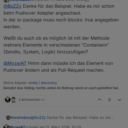
zuletzt editiert von thewhobox
3. Nov. 2019, 11:27
Offline
@
MyzerAT
Ich finde das Element bei mir gar nicht.
@
BuZZy
Danke für das Beispiel. Habe es mir schon
Muss ich dafür den Adapter installieren?
beim Pushover Adapter angeschaut.
Jeder Adapter kann seine eigenen Blocks "liefern"..
In der io-package muss noch blocks: true angegeben
Hier das Beispiel aus dem Telegram-Adapter:
Ah okay. Tatsache! Wusste ich auch noch nicht,
werden.
dass das geht^^
https://github.com/iobroker-community-
adapters/ioBroker.telegram/blob/master/admin/blockly.j
s
Gruß
Weißt du auch ob es möglich ist mit der Methode
mehrere Elemente in verschiedenen "Containern"
(Sendto, System, Logik) hinzuzufügen?
@
MyzerAT
Hmm dann müsste ich das Element von
Pushover ändern und als Pull-Request machen.
Meine Adapter:
emby
|
discovery
Benutzt das Voting rechts unten im Beitrag wenn er euch geholfen hat.
2 Antworten
0
@
BuZZy
Danke für das Beispiel. Habe es mir
thewhobox
schon beim Pushover Adapter angeschaut.
MyzerAT
schrieb am
11. März 2019, 10:29