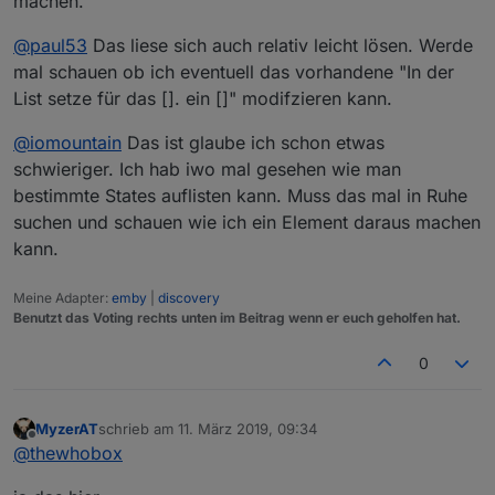
machen.
@
paul53
Das liese sich auch relativ leicht lösen. Werde
mal schauen ob ich eventuell das vorhandene "In der
List setze für das []. ein []" modifzieren kann.
@
iomountain
Das ist glaube ich schon etwas
schwieriger. Ich hab iwo mal gesehen wie man
bestimmte States auflisten kann. Muss das mal in Ruhe
suchen und schauen wie ich ein Element daraus machen
kann.
Meine Adapter:
emby
|
discovery
Benutzt das Voting rechts unten im Beitrag wenn er euch geholfen hat.
0
MyzerAT
schrieb am
11. März 2019, 09:34
zuletzt editiert von
Offline
@
thewhobox