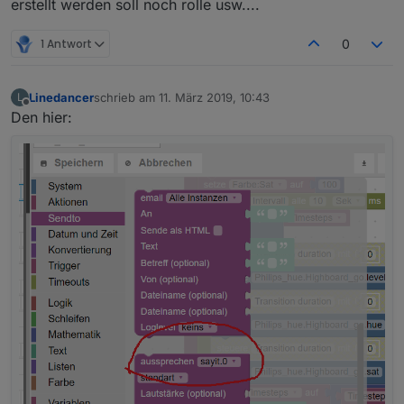
erstellt werden soll noch rolle usw....
1 Antwort
0
Linedancer
schrieb am
11. März 2019, 10:43
L
zuletzt editiert von
Offline
Den hier: