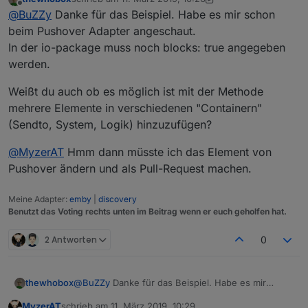
zuletzt editiert von thewhobox
3. Nov. 2019, 11:27
Offline
@
MyzerAT
Ich finde das Element bei mir gar nicht.
@
BuZZy
Danke für das Beispiel. Habe es mir schon
Muss ich dafür den Adapter installieren?
beim Pushover Adapter angeschaut.
Jeder Adapter kann seine eigenen Blocks "liefern"..
In der io-package muss noch blocks: true angegeben
Hier das Beispiel aus dem Telegram-Adapter:
Ah okay. Tatsache! Wusste ich auch noch nicht,
werden.
dass das geht^^
https://github.com/iobroker-community-
adapters/ioBroker.telegram/blob/master/admin/blockly.j
s
Gruß
Weißt du auch ob es möglich ist mit der Methode
mehrere Elemente in verschiedenen "Containern"
(Sendto, System, Logik) hinzuzufügen?
@
MyzerAT
Hmm dann müsste ich das Element von
Pushover ändern und als Pull-Request machen.
Meine Adapter:
emby
|
discovery
Benutzt das Voting rechts unten im Beitrag wenn er euch geholfen hat.
2 Antworten
0
@
BuZZy
Danke für das Beispiel. Habe es mir
thewhobox
schon beim Pushover Adapter angeschaut.
MyzerAT
schrieb am
11. März 2019, 10:29