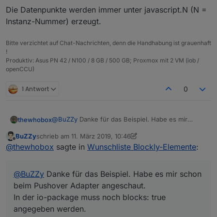
Die Datenpunkte werden immer unter javascript.N (N =
Instanz-Nummer) erzeugt.
Bitte verzichtet auf Chat-Nachrichten, denn die Handhabung ist grauenhaft
!
Produktiv: Asus PN 42 / N100 / 8 GB / 500 GB; Proxmox mit 2 VM (iob /
openCCU)
1 Antwort
0
@
BuZZy
Danke für das Beispiel. Habe es mir
thewhobox
schon beim Pushover Adapter angeschaut.
BuZZy
schrieb am
11. März 2019, 10:46
In der io-package muss noch blocks: true
Weißt du auch ob es möglich ist mit der Methode
zuletzt editiert von BuZZy
3. Nov. 2019, 11:47
Offline
@
thewhobox
sagte in
Wunschliste Blockly-Elemente
:
angegeben werden.
mehrere Elemente in verschiedenen "Containern"
(Sendto, System, Logik) hinzuzufügen?
@
MyzerAT
Hmm dann müsste ich das Element von
Pushover ändern und als Pull-Request machen.
@
BuZZy
Danke für das Beispiel. Habe es mir schon
beim Pushover Adapter angeschaut.
In der io-package muss noch blocks: true
angegeben werden.