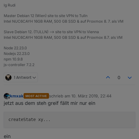
lg Rudi
Master Debian 12 (Wien) site to site VPN to Tulln
Intel NUC6CAYH 16GB RAM, 500 GB SSD & auf Proxmox 8. 7. als VM
Slave Debian 12. (TULLN) --> site to site VPN to Vienna
Intel NUC6CAYH 16GB RAM, 500 GB SSD & auf Proxmox 8.7. als VM
Node 22.23.0
Nodejs 22.23.0
npm 10.9.8
js-controller 7.2.2
1 Antwort
0
kmxak
schrieb am
10. März 2019, 22:44
MOST ACTIVE
zuletzt editiert von
Offline
jetzt aus dem steh greif fällt mir nur ein
ein