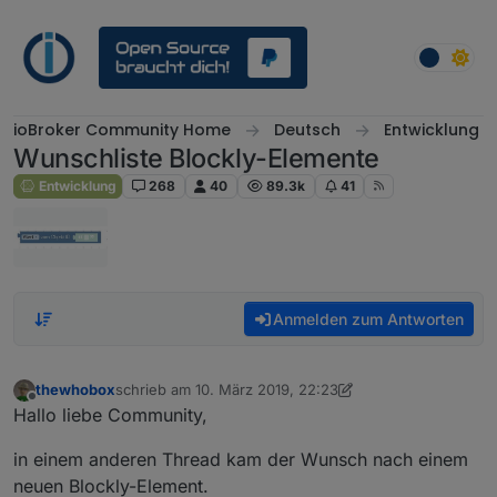
Weiter zum Inhalt
ioBroker Community Home
Deutsch
Entwicklung
Wunschliste Blockly-Elemente
Entwicklung
268
40
89.3k
41
Anmelden zum Antworten
thewhobox
schrieb am
10. März 2019, 22:23
zuletzt editiert von thewhobox
5. Juni 2019, 09:02
Offline
Hallo liebe Community,
in einem anderen Thread kam der Wunsch nach einem
neuen Blockly-Element.