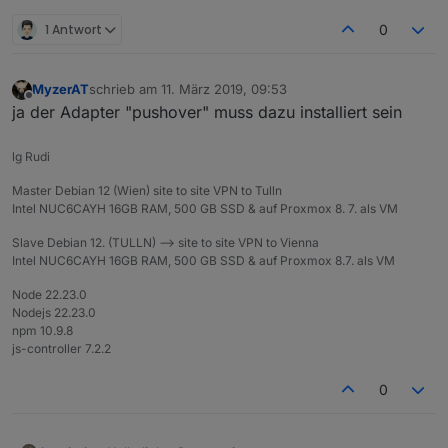
1 Antwort
0
MyzerAT
schrieb am
11. März 2019, 09:53
zuletzt editiert von
Offline
ja der Adapter "pushover" muss dazu installiert sein
lg Rudi
Master Debian 12 (Wien) site to site VPN to Tulln
Intel NUC6CAYH 16GB RAM, 500 GB SSD & auf Proxmox 8. 7. als VM
Slave Debian 12. (TULLN) --> site to site VPN to Vienna
Intel NUC6CAYH 16GB RAM, 500 GB SSD & auf Proxmox 8.7. als VM
Node 22.23.0
Nodejs 22.23.0
npm 10.9.8
js-controller 7.2.2
0