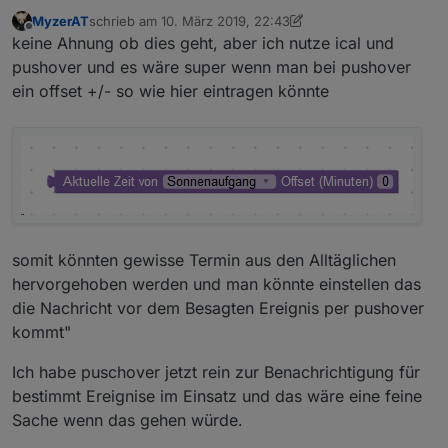
MyzerAT
schrieb am
10. März 2019, 22:43
zuletzt editiert von MyzerAT
3. Okt. 2019, 23:50
Offline
keine Ahnung ob dies geht, aber ich nutze ical und
pushover und es wäre super wenn man bei pushover
ein offset +/- so wie hier eintragen könnte
somit könnten gewisse Termin aus den Alltäglichen
hervorgehoben werden und man könnte einstellen das
die Nachricht vor dem Besagten Ereignis per pushover
kommt"
Ich habe puschover jetzt rein zur Benachrichtigung für
bestimmt Ereignise im Einsatz und das wäre eine feine
Sache wenn das gehen würde.