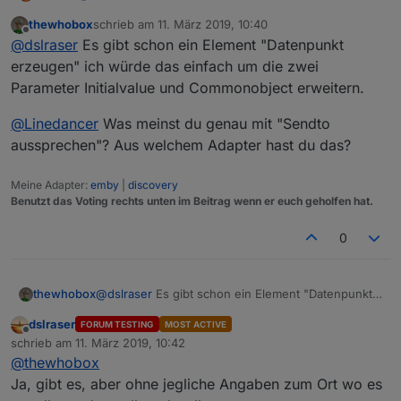
@
kmxak
thewhobox
schrieb am
11. März 2019, 10:40
Neue Datenpunkte erstellen, direkt mit allen wichtigen
zuletzt editiert von
Offline
@
dslraser
Es gibt schon ein Element "Datenpunkt
Angaben wie z.B. button, switch, string, SmartName
(für iot/cloud)
z.B.
erzeugen" ich würde das einfach um die zwei
Im Moment gibt es keinen Baustein, nur einen
Parameter Initialvalue und Commonobject erweitern.
Umweg.
z.B.
@
Linedancer
Was meinst du genau mit "Sendto
Beispiel Blockly Export im Spoiler
aussprechen"? Aus welchem Adapter hast du das?
Spoiler
Meine Adapter:
emby
|
discovery
Benutzt das Voting rechts unten im Beitrag wenn er euch geholfen hat.
0
@
dslraser
Es gibt schon ein Element "Datenpunkt
thewhobox
erzeugen" ich würde das einfach um die zwei
dslraser
FORUM TESTING
MOST ACTIVE
Parameter Initialvalue und Commonobject
@
Linedancer
Was meinst du genau mit "Sendto
Offline
schrieb am
11. März 2019, 10:42
erweitern.
aussprechen"? Aus welchem Adapter hast du das?
zuletzt editiert von
@
thewhobox
Ja, gibt es, aber ohne jegliche Angaben zum Ort wo es