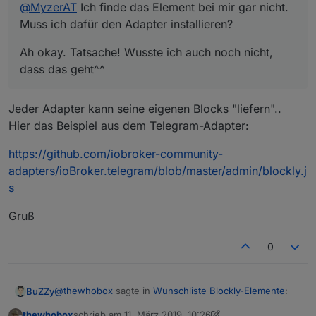
@
MyzerAT
Ich finde das Element bei mir gar nicht.
Muss ich dafür den Adapter installieren?
Ah okay. Tatsache! Wusste ich auch noch nicht,
dass das geht^^
Jeder Adapter kann seine eigenen Blocks "liefern"..
Hier das Beispiel aus dem Telegram-Adapter:
https://github.com/iobroker-community-
adapters/ioBroker.telegram/blob/master/admin/blockly.j
s
Gruß
0
@
thewhobox
sagte in
Wunschliste Blockly-Elemente
:
BuZZy
thewhobox
schrieb am
11. März 2019, 10:26