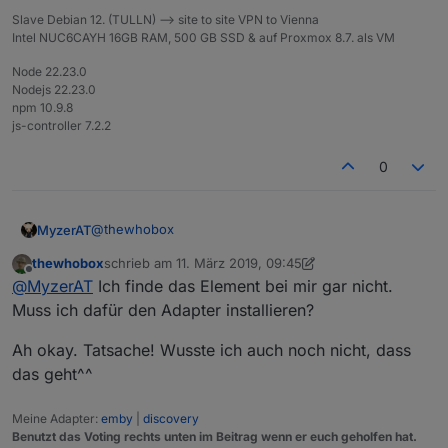
Slave Debian 12. (TULLN) --> site to site VPN to Vienna
Intel NUC6CAYH 16GB RAM, 500 GB SSD & auf Proxmox 8.7. als VM
Node 22.23.0
Nodejs 22.23.0
npm 10.9.8
js-controller 7.2.2
0
@
thewhobox
MyzerAT
thewhobox
schrieb am
11. März 2019, 09:45
ja das hier
zuletzt editiert von thewhobox
3. Nov. 2019, 10:50
Offline
@
MyzerAT
Ich finde das Element bei mir gar nicht.
gibt es für pushover noch andere ?
Muss ich dafür den Adapter installieren?
Ah okay. Tatsache! Wusste ich auch noch nicht, dass
das geht^^
Meine Adapter:
emby
|
discovery
Benutzt das Voting rechts unten im Beitrag wenn er euch geholfen hat.