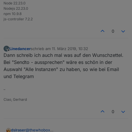
Node 22.23.0
Nodejs 22.23.0
npm 10.9.8
js-controller 7.2.2
0
Linedancer
schrieb am
11. März 2019, 10:32
L
zuletzt editiert von
Offline
Dann schreib ich auch mal was auf den Wunschzettel.
Bei "Sendto - aussprechen" wäre es schön in der
Auswahl "Alle Instanzen" zu haben, so wie bei Email
und Telegram
–
Ciao, Gerhard
0
@
thewhobox
dslraser