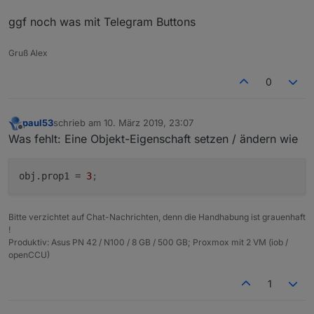
ggf noch was mit Telegram Buttons
Gruß Alex
0
paul53
schrieb am
10. März 2019, 23:07
zuletzt editiert von
Offline
Was fehlt: Eine Objekt-Eigenschaft setzen / ändern wie
obj.prop1
 = 
3
;
Bitte verzichtet auf Chat-Nachrichten, denn die Handhabung ist grauenhaft
!
Produktiv: Asus PN 42 / N100 / 8 GB / 500 GB; Proxmox mit 2 VM (iob /
openCCU)
1