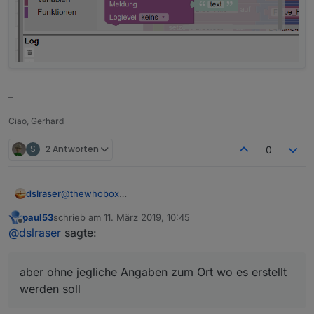
–
Ciao, Gerhard
S
2 Antworten
0
dslraser
@
thewhobox
Ja, gibt es, aber ohne jegliche Angaben zum Ort wo
paul53
schrieb am
11. März 2019, 10:45
es erstellt werden soll noch rolle usw....
zuletzt editiert von
Offline
@
dslraser
sagte:
aber ohne jegliche Angaben zum Ort wo es erstellt
werden soll