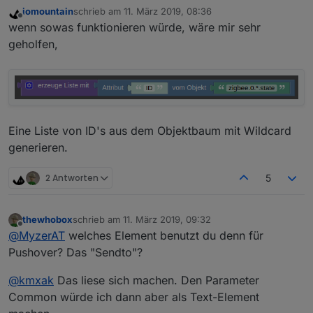
iomountain
schrieb am
11. März 2019, 08:36
zuletzt editiert von
Offline
wenn sowas funktionieren würde, wäre mir sehr
geholfen,
Eine Liste von ID's aus dem Objektbaum mit Wildcard
generieren.
2 Antworten
5
thewhobox
schrieb am
11. März 2019, 09:32
zuletzt editiert von
Offline
@
MyzerAT
welches Element benutzt du denn für
Pushover? Das "Sendto"?
@
kmxak
Das liese sich machen. Den Parameter
Common würde ich dann aber als Text-Element