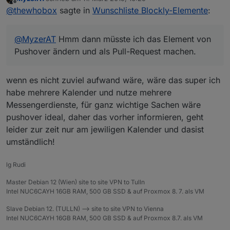
In der io-package muss noch blocks: true
Weißt du auch ob es möglich ist mit der Methode
zuletzt editiert von
Offline
@
thewhobox
sagte in
Wunschliste Blockly-Elemente
:
angegeben werden.
mehrere Elemente in verschiedenen "Containern"
(Sendto, System, Logik) hinzuzufügen?
@
MyzerAT
Hmm dann müsste ich das Element von
Pushover ändern und als Pull-Request machen.
@
MyzerAT
Hmm dann müsste ich das Element von
Pushover ändern und als Pull-Request machen.
wenn es nicht zuviel aufwand wäre, wäre das super ich
habe mehrere Kalender und nutze mehrere
Messengerdienste, für ganz wichtige Sachen wäre
pushover ideal, daher das vorher informieren, geht
leider zur zeit nur am jewiligen Kalender und dasist
umständlich!
lg Rudi
Master Debian 12 (Wien) site to site VPN to Tulln
Intel NUC6CAYH 16GB RAM, 500 GB SSD & auf Proxmox 8. 7. als VM
Slave Debian 12. (TULLN) --> site to site VPN to Vienna
Intel NUC6CAYH 16GB RAM, 500 GB SSD & auf Proxmox 8.7. als VM