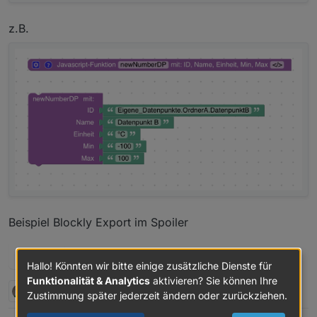
z.B.
Beispiel Blockly Export im Spoiler
Spoiler
Hallo! Könnten wir bitte einige zusätzliche Dienste für
Funktionalität & Analytics
aktivieren? Sie können Ihre
2 Antworten
5
Zustimmung später jederzeit ändern oder zurückziehen.