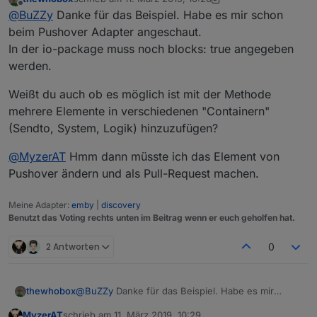
zuletzt editiert von thewhobox
3. Nov. 2019, 11:27
Offline
@
MyzerAT
Ich finde das Element bei mir gar nicht.
@
BuZZy
Danke für das Beispiel. Habe es mir schon
Muss ich dafür den Adapter installieren?
beim Pushover Adapter angeschaut.
Jeder Adapter kann seine eigenen Blocks "liefern"..
In der io-package muss noch blocks: true angegeben
Hier das Beispiel aus dem Telegram-Adapter:
Ah okay. Tatsache! Wusste ich auch noch nicht,
werden.
dass das geht^^
https://github.com/iobroker-community-
adapters/ioBroker.telegram/blob/master/admin/blockly.j
s
Gruß
Weißt du auch ob es möglich ist mit der Methode
mehrere Elemente in verschiedenen "Containern"
(Sendto, System, Logik) hinzuzufügen?
@
MyzerAT
Hmm dann müsste ich das Element von
Pushover ändern und als Pull-Request machen.
Meine Adapter:
emby
|
discovery
Benutzt das Voting rechts unten im Beitrag wenn er euch geholfen hat.
2 Antworten
0
@
BuZZy
Danke für das Beispiel. Habe es mir
thewhobox
schon beim Pushover Adapter angeschaut.
MyzerAT
schrieb am
11. März 2019, 10:29