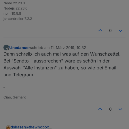
Node 22.23.0
Nodejs 22.23.0
npm 10.9.8
js-controller 7.2.2
0
Linedancer
schrieb am
11. März 2019, 10:32
L
zuletzt editiert von
Offline
Dann schreib ich auch mal was auf den Wunschzettel.
Bei "Sendto - aussprechen" wäre es schön in der
Auswahl "Alle Instanzen" zu haben, so wie bei Email
und Telegram
–
Ciao, Gerhard
0
@
thewhobox
dslraser