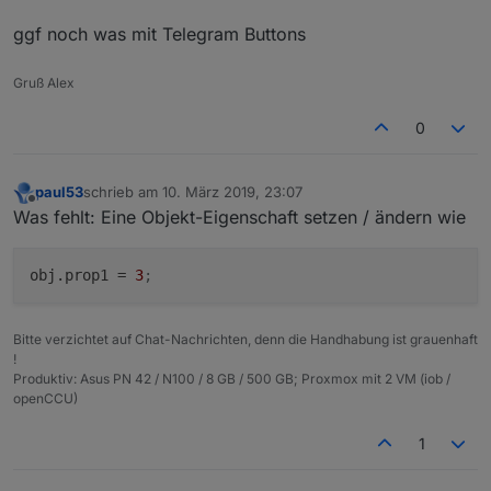
ggf noch was mit Telegram Buttons
Gruß Alex
0
paul53
schrieb am
10. März 2019, 23:07
zuletzt editiert von
Offline
Was fehlt: Eine Objekt-Eigenschaft setzen / ändern wie
obj.prop1
 = 
3
;
Bitte verzichtet auf Chat-Nachrichten, denn die Handhabung ist grauenhaft
!
Produktiv: Asus PN 42 / N100 / 8 GB / 500 GB; Proxmox mit 2 VM (iob /
openCCU)
1