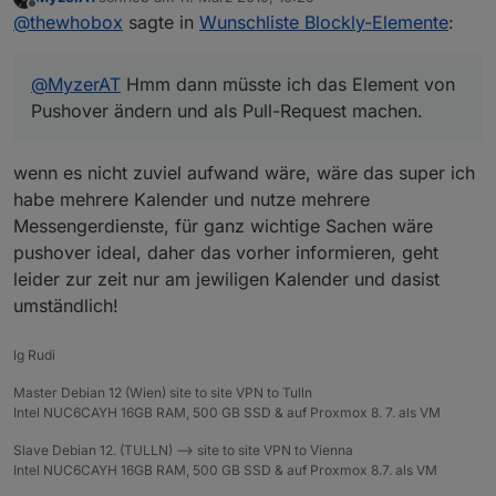
In der io-package muss noch blocks: true
Weißt du auch ob es möglich ist mit der Methode
zuletzt editiert von
Offline
@
thewhobox
sagte in
Wunschliste Blockly-Elemente
:
angegeben werden.
mehrere Elemente in verschiedenen "Containern"
(Sendto, System, Logik) hinzuzufügen?
@
MyzerAT
Hmm dann müsste ich das Element von
Pushover ändern und als Pull-Request machen.
@
MyzerAT
Hmm dann müsste ich das Element von
Pushover ändern und als Pull-Request machen.
wenn es nicht zuviel aufwand wäre, wäre das super ich
habe mehrere Kalender und nutze mehrere
Messengerdienste, für ganz wichtige Sachen wäre
pushover ideal, daher das vorher informieren, geht
leider zur zeit nur am jewiligen Kalender und dasist
umständlich!
lg Rudi
Master Debian 12 (Wien) site to site VPN to Tulln
Intel NUC6CAYH 16GB RAM, 500 GB SSD & auf Proxmox 8. 7. als VM
Slave Debian 12. (TULLN) --> site to site VPN to Vienna
Intel NUC6CAYH 16GB RAM, 500 GB SSD & auf Proxmox 8.7. als VM