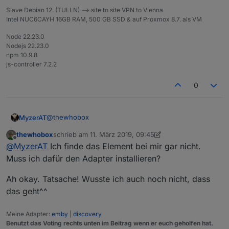
Slave Debian 12. (TULLN) --> site to site VPN to Vienna
Intel NUC6CAYH 16GB RAM, 500 GB SSD & auf Proxmox 8.7. als VM
Node 22.23.0
Nodejs 22.23.0
npm 10.9.8
js-controller 7.2.2
0
@
thewhobox
MyzerAT
thewhobox
schrieb am
11. März 2019, 09:45
ja das hier
zuletzt editiert von thewhobox
3. Nov. 2019, 10:50
Offline
@
MyzerAT
Ich finde das Element bei mir gar nicht.
gibt es für pushover noch andere ?
Muss ich dafür den Adapter installieren?
Ah okay. Tatsache! Wusste ich auch noch nicht, dass
das geht^^
Meine Adapter:
emby
|
discovery
Benutzt das Voting rechts unten im Beitrag wenn er euch geholfen hat.