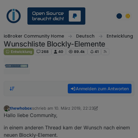
Weiter zum Inhalt
ioBroker Community Home
Deutsch
Entwicklung
Wunschliste Blockly-Elemente
Entwicklung
268
40
89.4k
41
Anmelden zum Antworten
thewhobox
schrieb am
10. März 2019, 22:23
zuletzt editiert von thewhobox
5. Juni 2019, 09:02
Offline
Hallo liebe Community,
in einem anderen Thread kam der Wunsch nach einem
neuen Blockly-Element.