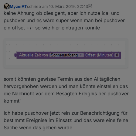
MyzerAT
schrieb am
10. März 2019, 22:43
zuletzt editiert von MyzerAT
3. Okt. 2019, 23:50
Offline
keine Ahnung ob dies geht, aber ich nutze ical und
pushover und es wäre super wenn man bei pushover
ein offset +/- so wie hier eintragen könnte
somit könnten gewisse Termin aus den Alltäglichen
hervorgehoben werden und man könnte einstellen das
die Nachricht vor dem Besagten Ereignis per pushover
kommt"
Ich habe puschover jetzt rein zur Benachrichtigung für
bestimmt Ereignise im Einsatz und das wäre eine feine
Sache wenn das gehen würde.