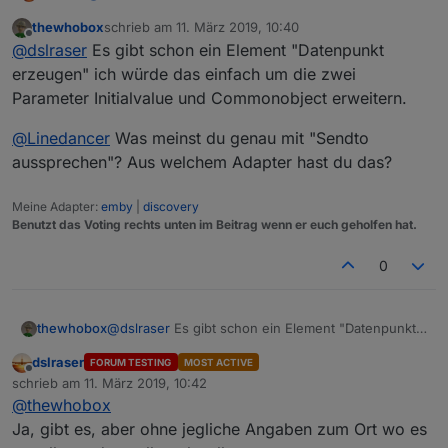
@
kmxak
thewhobox
schrieb am
11. März 2019, 10:40
Neue Datenpunkte erstellen, direkt mit allen wichtigen
zuletzt editiert von
Offline
@
dslraser
Es gibt schon ein Element "Datenpunkt
Angaben wie z.B. button, switch, string, SmartName
(für iot/cloud)
z.B.
erzeugen" ich würde das einfach um die zwei
Im Moment gibt es keinen Baustein, nur einen
Parameter Initialvalue und Commonobject erweitern.
Umweg.
z.B.
@
Linedancer
Was meinst du genau mit "Sendto
Beispiel Blockly Export im Spoiler
aussprechen"? Aus welchem Adapter hast du das?
Spoiler
Meine Adapter:
emby
|
discovery
Benutzt das Voting rechts unten im Beitrag wenn er euch geholfen hat.
0
@
dslraser
Es gibt schon ein Element "Datenpunkt
thewhobox
erzeugen" ich würde das einfach um die zwei
dslraser
FORUM TESTING
MOST ACTIVE
Parameter Initialvalue und Commonobject
@
Linedancer
Was meinst du genau mit "Sendto
Offline
schrieb am
11. März 2019, 10:42
erweitern.
aussprechen"? Aus welchem Adapter hast du das?
zuletzt editiert von
@
thewhobox
Ja, gibt es, aber ohne jegliche Angaben zum Ort wo es