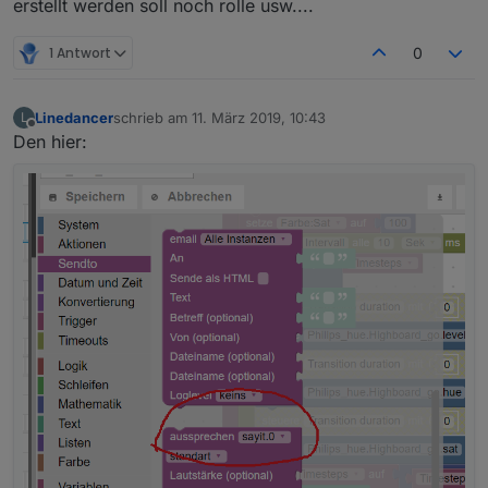
erstellt werden soll noch rolle usw....
1 Antwort
0
Linedancer
schrieb am
11. März 2019, 10:43
L
zuletzt editiert von
Offline
Den hier: