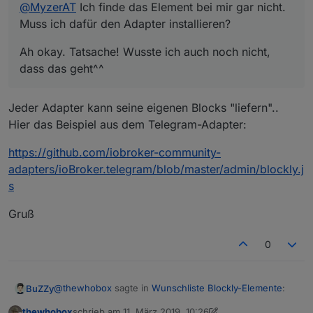
@
MyzerAT
Ich finde das Element bei mir gar nicht.
Muss ich dafür den Adapter installieren?
Ah okay. Tatsache! Wusste ich auch noch nicht,
dass das geht^^
Jeder Adapter kann seine eigenen Blocks "liefern"..
Hier das Beispiel aus dem Telegram-Adapter:
https://github.com/iobroker-community-
adapters/ioBroker.telegram/blob/master/admin/blockly.j
s
Gruß
0
@
thewhobox
sagte in
Wunschliste Blockly-Elemente
:
BuZZy
thewhobox
schrieb am
11. März 2019, 10:26