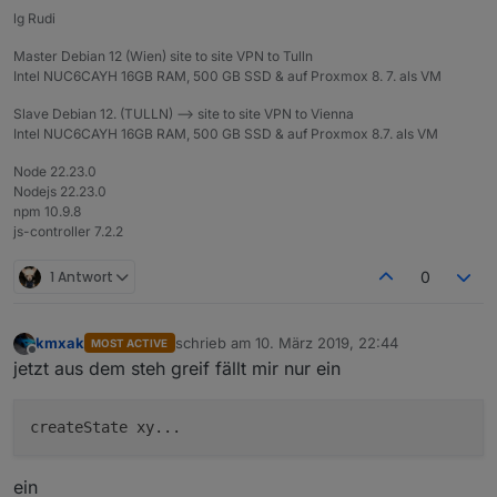
lg Rudi
Master Debian 12 (Wien) site to site VPN to Tulln
Intel NUC6CAYH 16GB RAM, 500 GB SSD & auf Proxmox 8. 7. als VM
Slave Debian 12. (TULLN) --> site to site VPN to Vienna
Intel NUC6CAYH 16GB RAM, 500 GB SSD & auf Proxmox 8.7. als VM
Node 22.23.0
Nodejs 22.23.0
npm 10.9.8
js-controller 7.2.2
1 Antwort
0
kmxak
schrieb am
10. März 2019, 22:44
MOST ACTIVE
zuletzt editiert von
Offline
jetzt aus dem steh greif fällt mir nur ein
ein