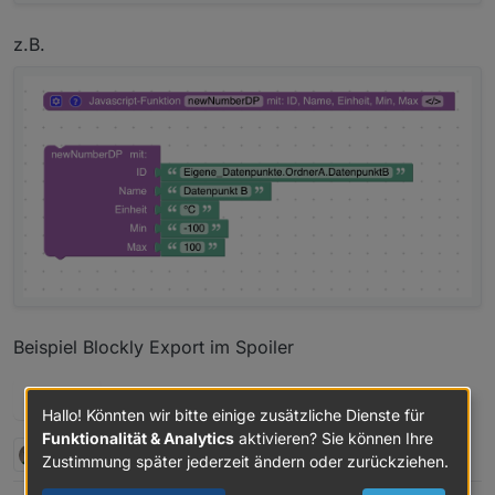
z.B.
Beispiel Blockly Export im Spoiler
Spoiler
Hallo! Könnten wir bitte einige zusätzliche Dienste für
Funktionalität & Analytics
aktivieren? Sie können Ihre
2 Antworten
5
Zustimmung später jederzeit ändern oder zurückziehen.