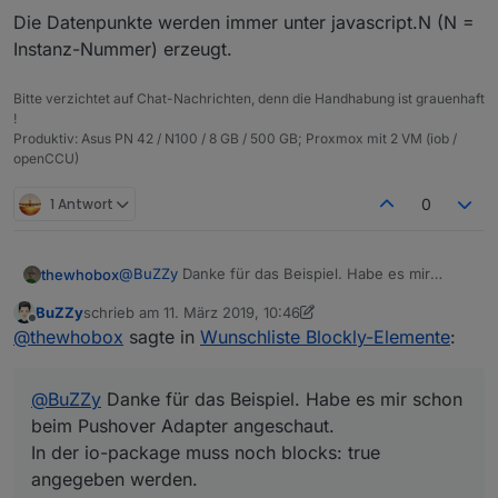
Die Datenpunkte werden immer unter javascript.N (N =
Instanz-Nummer) erzeugt.
Bitte verzichtet auf Chat-Nachrichten, denn die Handhabung ist grauenhaft
!
Produktiv: Asus PN 42 / N100 / 8 GB / 500 GB; Proxmox mit 2 VM (iob /
openCCU)
1 Antwort
0
@
BuZZy
Danke für das Beispiel. Habe es mir
thewhobox
schon beim Pushover Adapter angeschaut.
BuZZy
schrieb am
11. März 2019, 10:46
In der io-package muss noch blocks: true
Weißt du auch ob es möglich ist mit der Methode
zuletzt editiert von BuZZy
3. Nov. 2019, 11:47
Offline
@
thewhobox
sagte in
Wunschliste Blockly-Elemente
:
angegeben werden.
mehrere Elemente in verschiedenen "Containern"
(Sendto, System, Logik) hinzuzufügen?
@
MyzerAT
Hmm dann müsste ich das Element von
Pushover ändern und als Pull-Request machen.
@
BuZZy
Danke für das Beispiel. Habe es mir schon
beim Pushover Adapter angeschaut.
In der io-package muss noch blocks: true
angegeben werden.