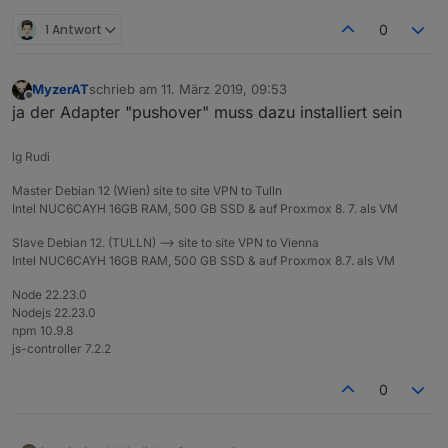
1 Antwort
0
MyzerAT
schrieb am
11. März 2019, 09:53
zuletzt editiert von
Offline
ja der Adapter "pushover" muss dazu installiert sein
lg Rudi
Master Debian 12 (Wien) site to site VPN to Tulln
Intel NUC6CAYH 16GB RAM, 500 GB SSD & auf Proxmox 8. 7. als VM
Slave Debian 12. (TULLN) --> site to site VPN to Vienna
Intel NUC6CAYH 16GB RAM, 500 GB SSD & auf Proxmox 8.7. als VM
Node 22.23.0
Nodejs 22.23.0
npm 10.9.8
js-controller 7.2.2
0