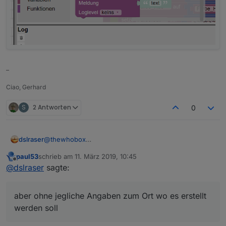
–
Ciao, Gerhard
S
2 Antworten
0
dslraser
@
thewhobox
Ja, gibt es, aber ohne jegliche Angaben zum Ort wo
paul53
schrieb am
11. März 2019, 10:45
es erstellt werden soll noch rolle usw....
zuletzt editiert von
Offline
@
dslraser
sagte:
aber ohne jegliche Angaben zum Ort wo es erstellt
werden soll