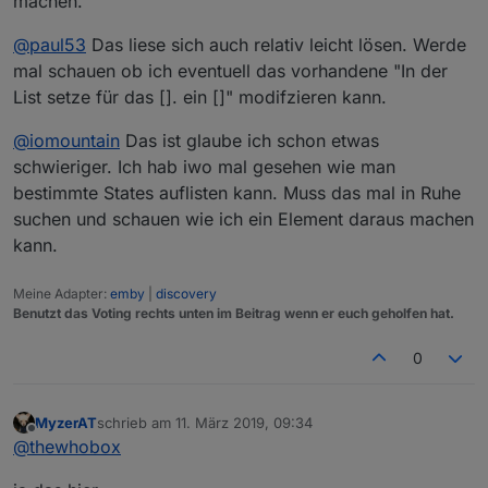
machen.
@
paul53
Das liese sich auch relativ leicht lösen. Werde
mal schauen ob ich eventuell das vorhandene "In der
List setze für das []. ein []" modifzieren kann.
@
iomountain
Das ist glaube ich schon etwas
schwieriger. Ich hab iwo mal gesehen wie man
bestimmte States auflisten kann. Muss das mal in Ruhe
suchen und schauen wie ich ein Element daraus machen
kann.
Meine Adapter:
emby
|
discovery
Benutzt das Voting rechts unten im Beitrag wenn er euch geholfen hat.
0
MyzerAT
schrieb am
11. März 2019, 09:34
zuletzt editiert von
Offline
@
thewhobox