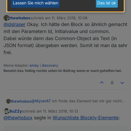
Lassen Sie mich wählen
Das ist ok
@
thewhobox
dslraser
@
kmxak
thewhobox
schrieb am
11. März 2019, 10:08
Neue Datenpunkte erstellen, direkt mit allen wichtigen
zuletzt editiert von
Offline
@
dslraser
Okay. Ich hätte den Block so ähnlich gemacht
Angaben wie z.B. button, switch, string, SmartName
(für iot/cloud)
z.B.
mit den Parametern Id, Initialvalue und common.
Im Moment gibt es keinen Baustein, nur einen
Dabei würde dann das Common-Object als Text (in
Umweg.
z.B.
JSON format) übergeben werden. Somit ist man da sehr
frei.
Beispiel Blockly Export im Spoiler
Meine Adapter:
emby
|
discovery
Spoiler
Benutzt das Voting rechts unten im Beitrag wenn er euch geholfen hat.
0
@
MyzerAT
Ich finde das Element bei mir gar nicht.
thewhobox
Muss ich dafür den Adapter installieren?
BuZZy
schrieb am
11. März 2019, 10:13
Ah okay. Tatsache! Wusste ich auch noch nicht,
zuletzt editiert von
Offline
@
thewhobox
sagte in
Wunschliste Blockly-Elemente
:
dass das geht^^