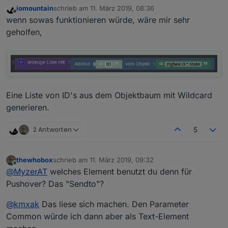
iomountain
schrieb am
11. März 2019, 08:36
zuletzt editiert von
Offline
wenn sowas funktionieren würde, wäre mir sehr
geholfen,
Eine Liste von ID's aus dem Objektbaum mit Wildcard
generieren.
2 Antworten
5
thewhobox
schrieb am
11. März 2019, 09:32
zuletzt editiert von
Offline
@
MyzerAT
welches Element benutzt du denn für
Pushover? Das "Sendto"?
@
kmxak
Das liese sich machen. Den Parameter
Common würde ich dann aber als Text-Element