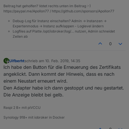
Beitrag hat geholfen? Votet rechts unten im Beitrag :-)
https://paypal.me/Apollon77 / https://github.com/sponsors/Apollon77
Debug-Log für Instanz einschalten? Admin -> Instanzen ->
Expertenmodus -> Instanz aufklappen - Loglevel ändern
Logfiles auf Platte /opt/iobroker/log/… nutzen, Admin schneidet
Zeilen ab
0
Ulfberht
schrieb am
10. Feb. 2019, 14:35
U
zuletzt editiert von
Offline
Ich habe den Button für die Erneuerung des Zertifikats
angeklickt. Dann kommt der Hinweis, dass es nach
einem Neustart erneuert wird.
Den Adapter habe ich dann gestoppt und neu gestartet.
Die Anzeige bleibt bei gelb.
Raspi 2 B+ mit piVCCU
Synology 918+ mit iobroker in Docker