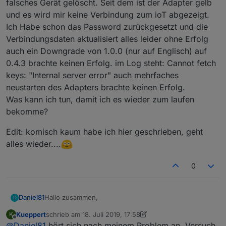
falsches Gerät gelöscht. Seit dem ist der Adapter gelb
und es wird mir keine Verbindung zum ioT abgezeigt.
Ich Habe schon das Password zurückgesetzt und die
Verbindungsdaten aktualisiert alles leider ohne Erfolg
auch ein Downgrade von 1.0.0 (nur auf Englisch) auf
0.4.3 brachte keinen Erfolg. im Log steht: Cannot fetch
keys: "Internal server error" auch mehrfaches
neustarten des Adapters brachte keinen Erfolg.
Was kann ich tun, damit ich es wieder zum laufen
bekomme?
Edit: komisch kaum habe ich hier geschrieben, geht
alles wieder....
0
Hallo zusammen,
Daniel81
D
Kueppert
schrieb am
18. Juli 2019, 17:58
K
nach dem ich gestern meine Alexa Geräte bei Amazon
zuletzt editiert von Kueppert
Offline
@
Daniel81
hört sich nach meinem Problem an. Versuch