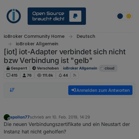
Weiter zum Inhalt
ioBroker Community Home
Deutsch
ioBroker Allgemein
[iot] iot-Adapter verbindet sich nicht
bzw Verbindung ist "gelb"
Gesperrt
Verschoben
ioBroker Allgemein
cloud
415
76
111.6k
44
Anmelden zum Antworten
apollon77
schrieb am
10. Feb. 2019, 14:29
zuletzt editiert von
Offline
Die neuen Verbindungszertifikate und ein Neustart der
Instanz hat nicht geholfen?