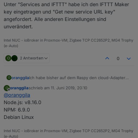
Unter "Services and IFTTT" habe ich den IFTTT Maker
key eingetragen und "Get new service URL key"
angefordert. Alle anderen Einstellungen sind
unverändert.
Intel NUC - ioBroker in Proxmox-VM, Zigbee TCP CC2652P2, MG4 Trophy
(e-Auto)
O
2 Antworten
0
oranggila
Ich habe bisher auf dem Raspy den cloud-Adapter
O
benutzt für IFTTT. Nun bin ich auf NUC umgezogen
oranggila
schrieb am
11. Juni 2019, 20:10
O
und alle Adapter laufen, nur der cloud-Adapter bleibt
zuletzt editiert von
Offline
@
oranggila
gelb. Hier im Forum habe ich erfahren, das jetzt der
iot-Adapter genutzt werden soll. Also cloud-Adapter
Node.js: v8.16.0
deaktiviert und iot aktiviert. Leider bleibt auch dieser
NPM: 6.9.0
gelb. Hier das log:
Debian Linux
Intel NUC - ioBroker in Proxmox-VM, Zigbee TCP CC2652P2, MG4 Trophy
(e-Auto)