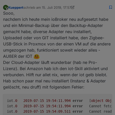
Unter "Services and IFTTT" habe ich den IFTTT
Maker key eingetragen und "Get new service URL
Kueppert
schrieb am
15. Juli 2019, 17:57
K
zuletzt editiert von Kueppert
key" angefordert. Alle anderen Einstellungen sind
Offline
Sooo,
unverändert.
nachdem ich heute mein ioBroker neu aufgesetzt habe
und ein Minimal-Backup über den Backitup-Adapter
gemacht habe, diverse Adapter neu installiert,
Uploaded oder von GIT installiert habe, den Zigbee-
USB-Stick in Proxmox von der einen VM auf die andere
umgezogen hab, funktioniert soweit wieder alles -
AUßER der IOT
Der Cloud-Adapter läuft wunderbar (hab ne Pro-
Lizenz). Bei Amazon hab ich den iot-Skill aktiviert und
verbunden. Hilft nur allet nix, wenn der iot gelb bleibt.
Hab schon paar mal neu installiert (Instanz & Adapter
gelöscht, neu druff) mit folgendem Fehler:
iot.
0
2019
-
07
-
15
19
:
54
:
11.994
error
	[
object
Obje
iot.
0
2019
-
07
-
15
19
:
54
:
11.994
error
	Cannot fetch
iot.
0
2019
-
07
-
15
19
:
54
:
09.511
error
	Cannot read 