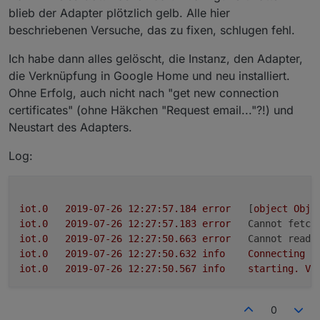
blieb der Adapter plötzlich gelb. Alle hier
beschriebenen Versuche, das zu fixen, schlugen fehl.
Ich habe dann alles gelöscht, die Instanz, den Adapter,
die Verknüpfung in Google Home und neu installiert.
Ohne Erfolg, auch nicht nach "get new connection
certificates" (ohne Häkchen "Request email..."?!) und
Neustart des Adapters.
Log:
iot.0
2019-07-26 12:27:57.184	
error
	[
object
Obje
iot.0
2019-07-26 12:27:57.183	
error
Cannot fetch
iot.0
2019-07-26 12:27:50.663	
error
Cannot read 
iot.0
2019-07-26 12:27:50.632	
info
Connecting
w
iot.0
2019-07-26 12:27:50.567	
info
starting.
Ve
0