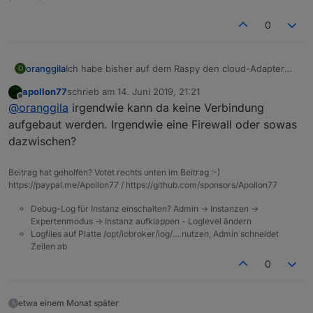
0
Login auf
iobroker.pro
klappt, aber dort steht:
IOBROKER IST NOCH NICHT VERBUNDEN....
oranggila
Ich habe bisher auf dem Raspy den cloud-Adapter
Ich habe im iot.0
iobroker.pro
credentials eingetragen
O
benutzt für IFTTT. Nun bin ich auf NUC umgezogen
und nur Amazon Alexa angehakt (brauche ich aber
apollon77
schrieb am
14. Juni 2019, 21:21
und alle Adapter laufen, nur der cloud-Adapter bleibt
eigentlich nicht, sondern nur IFTTT)
zuletzt editiert von
Offline
@
oranggila
irgendwie kann da keine Verbindung
gelb. Hier im Forum habe ich erfahren, das jetzt der
Unter "Services and IFTTT" habe ich den IFTTT
iot-Adapter genutzt werden soll. Also cloud-Adapter
Maker key eingetragen und "Get new service URL
aufgebaut werden. Irgendwie eine Firewall oder sowas
deaktiviert und iot aktiviert. Leider bleibt auch dieser
key" angefordert. Alle anderen Einstellungen sind
dazwischen?
gelb. Hier das log:
unverändert.
Beitrag hat geholfen? Votet rechts unten im Beitrag :-)
https://paypal.me/Apollon77 / https://github.com/sponsors/Apollon77
Debug-Log für Instanz einschalten? Admin -> Instanzen ->
Expertenmodus -> Instanz aufklappen - Loglevel ändern
Logfiles auf Platte /opt/iobroker/log/… nutzen, Admin schneidet
Zeilen ab
Login auf
iobroker.pro
klappt, aber dort steht:
IOBROKER IST NOCH NICHT VERBUNDEN....
0
Ich habe im iot.0
iobroker.pro
credentials eingetragen
und nur Amazon Alexa angehakt (brauche ich aber
eigentlich nicht, sondern nur IFTTT)
etwa einem Monat später