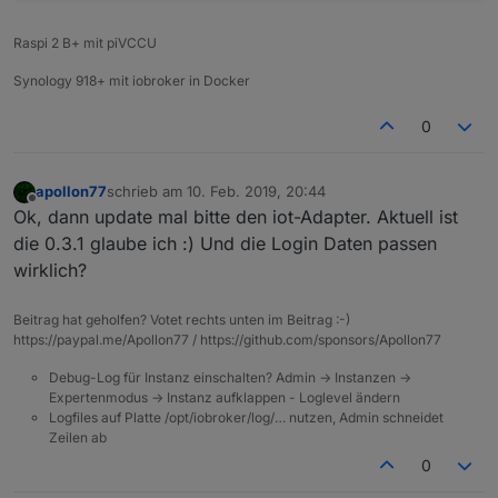
Raspi 2 B+ mit piVCCU
Synology 918+ mit iobroker in Docker
0
apollon77
schrieb am
10. Feb. 2019, 20:44
zuletzt editiert von
Offline
Ok, dann update mal bitte den iot-Adapter. Aktuell ist
die 0.3.1 glaube ich :) Und die Login Daten passen
wirklich?
Beitrag hat geholfen? Votet rechts unten im Beitrag :-)
https://paypal.me/Apollon77 / https://github.com/sponsors/Apollon77
Debug-Log für Instanz einschalten? Admin -> Instanzen ->
Expertenmodus -> Instanz aufklappen - Loglevel ändern
Logfiles auf Platte /opt/iobroker/log/… nutzen, Admin schneidet
Zeilen ab
0