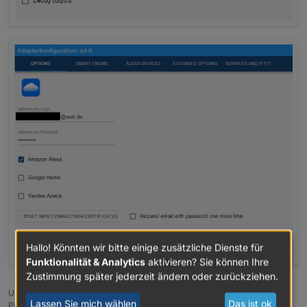
Hallo! Könnten wir bitte einige zusätzliche Dienste für
Funktionalität & Analytics
aktivieren? Sie können Ihre
Zustimmung später jederzeit ändern oder zurückziehen.
UDM Pro, Intel NUC - ioBroker in Proxmox-VM,
Lassen Sie mich wählen
Das ist ok
PiHole+Grafana&Influx+TasmoAdmin in LXCs, Raspberry Pi3 (als CCU),