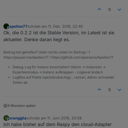
0
apollon77
schrieb am
11. Feb. 2019, 22:40
zuletzt editiert von
Offline
Ok, die 0.2.2 ist die Stable Version, im Latest ist sie
aktueller. Denke daran liegt es.
Beitrag hat geholfen? Votet rechts unten im Beitrag :-)
https://paypal.me/Apollon77 / https://github.com/sponsors/Apollon77
Debug-Log für Instanz einschalten? Admin -> Instanzen ->
Expertenmodus -> Instanz aufklappen - Loglevel ändern
Logfiles auf Platte /opt/iobroker/log/… nutzen, Admin schneidet
Zeilen ab
0
4 Monaten später
oranggila
schrieb am
11. Juni 2019, 20:08
O
zuletzt editiert von
Offline
Ich habe bisher auf dem Raspy den cloud-Adapter