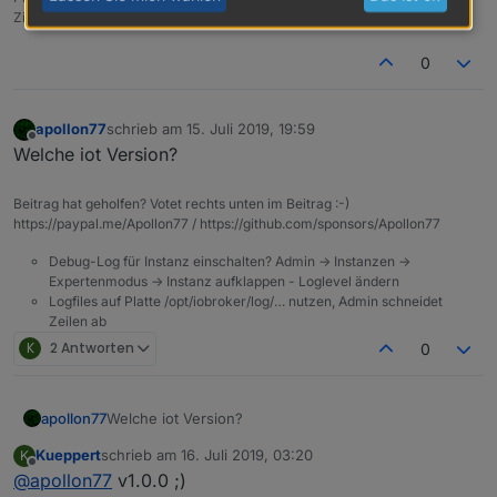
Zigbee-Stick Sonoff, Synology DS918+
0
apollon77
schrieb am
15. Juli 2019, 19:59
zuletzt editiert von
Offline
Welche iot Version?
Beitrag hat geholfen? Votet rechts unten im Beitrag :-)
https://paypal.me/Apollon77 / https://github.com/sponsors/Apollon77
Debug-Log für Instanz einschalten? Admin -> Instanzen ->
Expertenmodus -> Instanz aufklappen - Loglevel ändern
Logfiles auf Platte /opt/iobroker/log/… nutzen, Admin schneidet
Zeilen ab
K
2 Antworten
0
apollon77
Welche iot Version?
Kueppert
schrieb am
16. Juli 2019, 03:20
K
zuletzt editiert von
Offline
@
apollon77
v1.0.0 ;)