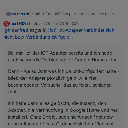
Bei mir lief der IOT Adapter bereits und ich hatte
hmanfred
H
auch schon die Verbindung zu Google Home aktiv.
thor1967
schrieb am
26. Juli 2019, 10:34
T
Dann - weiss Gott was ich da umkonfiguriert hatte -
zuletzt editiert von
Offline
@
hmanfred
sagte in
[iot] iot-Adapter verbindet sich
blieb der Adapter plötzlich gelb. Alle hier
beschriebenen Versuche, das zu fixen, schlugen
Ich habe dann alles gelöscht, die Instanz, den
nicht bzw Verbindung ist "gelb"
:
fehl.
Adapter, die Verknüpfung in Google Home und neu
installiert. Ohne Erfolg, auch nicht nach "get new
Log:
connection certificates" (ohne Häkchen "Request
Bei mir lief der IOT Adapter bereits und ich hatte
email..."?!) und Neustart des Adapters.
auch schon die Verbindung zu Google Home aktiv.
iot.0	2019-07-26 12:27:57.184	error	[obje
iot.0	2019-07-26 12:27:57.183	error	Cannot
Dann - weiss Gott was ich da umkonfiguriert hatte -
iot.0	2019-07-26 12:27:50.663	error	Canno
blieb der Adapter plötzlich gelb. Alle hier
iot.0	2019-07-26 12:27:50.632	info	Connec
beschriebenen Versuche, das zu fixen, schlugen
fehl.
Ich habe dann alles gelöscht, die Instanz, den
Adapter, die Verknüpfung in Google Home und neu
installiert. Ohne Erfolg, auch nicht nach "get new
connection certificates" (ohne Häkchen "Request