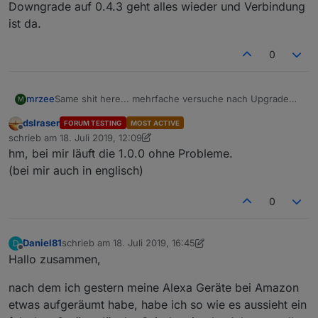
Downgrade auf 0.4.3 geht alles wieder und Verbindung
ist da.
0
mrzee
Same shit here... mehrfache versuche nach Upgrade
M
auf 1.0.0 und keine Verbindung möglich. Nach
dslraser
FORUM TESTING
MOST ACTIVE
Downgrade auf 0.4.3 geht alles wieder und Verbindung
Offline
schrieb am
18. Juli 2019, 12:09
ist da.
zuletzt editiert von dslraser
hm, bei mir läuft die 1.0.0 ohne Probleme.
(bei mir auch in englisch)
0
Daniel81
schrieb am
18. Juli 2019, 16:45
D
zuletzt editiert von Daniel81
Offline
Hallo zusammen,
nach dem ich gestern meine Alexa Geräte bei Amazon
etwas aufgeräumt habe, habe ich so wie es aussieht ein