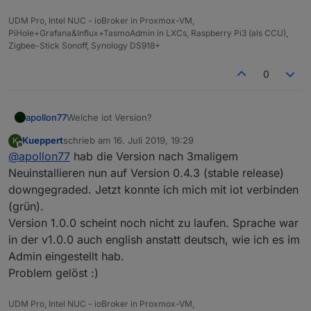
UDM Pro, Intel NUC - ioBroker in Proxmox-VM,
PiHole+Grafana&Influx+TasmoAdmin in LXCs, Raspberry Pi3 (als CCU),
Zigbee-Stick Sonoff, Synology DS918+
0
apollon77
Welche iot Version?
Kueppert
schrieb am
16. Juli 2019, 19:29
K
zuletzt editiert von
Offline
@
apollon77
hab die Version nach 3maligem
Neuinstallieren nun auf Version 0.4.3 (stable release)
downgegraded. Jetzt konnte ich mich mit iot verbinden
(grün).
Version 1.0.0 scheint noch nicht zu laufen. Sprache war
in der v1.0.0 auch english anstatt deutsch, wie ich es im
Admin eingestellt hab.
Problem gelöst :)
UDM Pro, Intel NUC - ioBroker in Proxmox-VM,