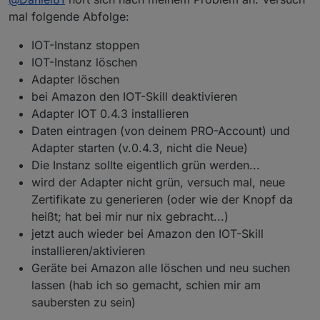
etwas aufgeräumt habe, habe ich so wie es aussieht
ein falsches Gerät gelöscht. Seit dem ist der Adapter
Edit: komisch kaum habe ich hier geschrieben, geht
mal folgende Abfolge:
gelb und es wird mir keine Verbindung zum ioT
alles wieder....
abgezeigt. Ich Habe schon das Password
IOT-Instanz stoppen
zurückgesetzt und die Verbindungsdaten aktualisiert
IOT-Instanz löschen
alles leider ohne Erfolg auch ein Downgrade von 1.0.0
Adapter löschen
(nur auf Englisch) auf 0.4.3 brachte keinen Erfolg. im
bei Amazon den IOT-Skill deaktivieren
Log steht: Cannot fetch keys: "Internal server error"
auch mehrfaches neustarten des Adapters brachte
Adapter IOT 0.4.3 installieren
keinen Erfolg.
Daten eintragen (von deinem PRO-Account) und
Was kann ich tun, damit ich es wieder zum laufen
Adapter starten (v.0.4.3, nicht die Neue)
bekomme?
Die Instanz sollte eigentlich grün werden...
wird der Adapter nicht grün, versuch mal, neue
Zertifikate zu generieren (oder wie der Knopf da
heißt; hat bei mir nur nix gebracht...)
jetzt auch wieder bei Amazon den IOT-Skill
installieren/aktivieren
Geräte bei Amazon alle löschen und neu suchen
lassen (hab ich so gemacht, schien mir am
saubersten zu sein)