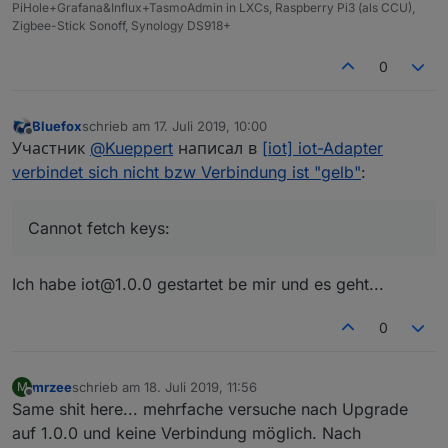
PiHole+Grafana&Influx+TasmoAdmin in LXCs, Raspberry Pi3 (als CCU),
Zigbee-Stick Sonoff, Synology DS918+
0
Bluefox
schrieb am
17. Juli 2019, 10:00
zuletzt editiert von
Offline
Участник
@
Kueppert
написал в
[iot] iot-Adapter
verbindet sich nicht bzw Verbindung ist "gelb"
:
Cannot fetch keys:
Ich habe iot@1.0.0 gestartet be mir und es geht...
0
mrzee
schrieb am
18. Juli 2019, 11:56
M
zuletzt editiert von
Offline
Same shit here... mehrfache versuche nach Upgrade
auf 1.0.0 und keine Verbindung möglich. Nach