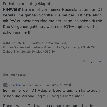
So hat es bei mir geklappt.
HINWEIS:
bei mirlief vor meiner Neuinstallation der IOT
bereits. Die ganzen Schritte, die bei der Erstinstallation
mit PW zu beachten sind etc.etc. hatte ich schon durch.
Das Vorgehen geht nur, wenn der IOT-Adapter vorher
schon mal lief!!
UDM Pro, Intel NUC - ioBroker in Proxmox-VM,
PiHole+Grafana&Influx+TasmoAdmin in LXCs, Raspberry Pi3 (als CCU),
Zigbee-Stick Sonoff, Synology DS918+
0
8 Tagen später
hmanfred
schrieb am
26. Juli 2019, 10:32
H
zuletzt editiert von hmanfred
Offline
Bei mir lief der IOT Adapter bereits und ich hatte auch
schon die Verbindung zu Google Home aktiv.
Dann - weiss Gott was ich da umkonfiguriert hatte -