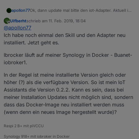
apollon77
Ok, dann update mal bitte den iot-Adapter. Aktuell ist
die 0.3.1 glaube ich :) Und die Login Daten passen
Ulfberht
schrieb am
11. Feb. 2019, 18:04
U
wirklich?
zuletzt editiert von
Offline
@
apollon77
Ich habe noch einmal den Skill und den Adapter neu
installiert. Jetzt geht es.
Ibrocker läuft auf meiner Synology in Docker - Buanet-
iobroker1.
In der Regel ist meine installierte Version gleich oder
höher (?) als die verfügbare Version. So ist mein IoT
Assistants die Version 0.2.2. Kann es sein, dass bei
meiner Installation Updates nicht möglich sind, sondern
dass das Docker-Image neu installiert werden muss
(wenn denn ein neues Image hergestellt wurde)?
Raspi 2 B+ mit piVCCU
Synology 918+ mit iobroker in Docker