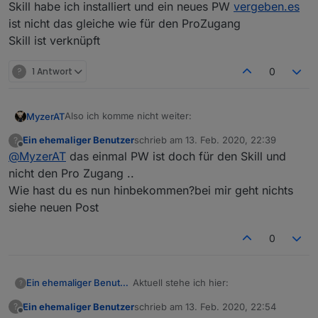
debug (402) Set state SHSW-
installiert.
Skill habe ich installiert und ein neues PW
vergeben.es
1#8B1AC0#1.uptime, Value:
ist nicht das gleiche wie für den ProZugang
"203D04:02:20" for 192.168.2.21
Skill ist verknüpft
(shelly1 / shelly1-8B1AC0 / SHSW-
1#8B1AC0#1)
iot.0 2020-02-13 22:06:16.650 info
?
1 Antwort
0
(1825) Connecting with
a18wym7vjdl22g.iot.eu-west-
1.amazonaws.com
Also ich komme nicht weiter:
MyzerAT
iot.0 2020-02-13 22:06:16.644 error
(1825) Please write your login only in
Ein ehemaliger Benutzer
schrieb am
13. Feb. 2020, 22:39
?
habe iot.0 Adapter installiert und cloud.0 deaktiviert
zuletzt editiert von
Offline
lowercase!
@
MyzerAT
das einmal PW ist doch für den Skill und
und auch das einmal Passwort bekommen per Mail:
nicht den Pro Zugang ..
Wie hast du es nun hinbekommen?bei mir geht nichts
siehe neuen Post
0
Aktuell stehe ich hier:
Ein ehemaliger Benutzer
?
wenn ich mich aber nun auf
https://iobroker.pro
Ein ehemaliger Benutzer
schrieb am
13. Feb. 2020, 22:54
?
anmelden will mit dem einmal Passwort, kommt
iot.0 2020-02-13 23:27:08.185 error
zuletzt editiert von
Offline