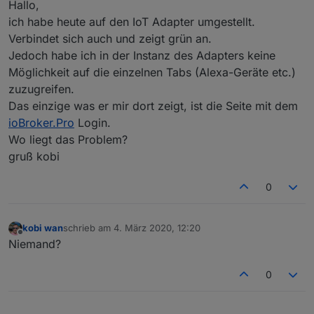
Hallo,
ich habe heute auf den IoT Adapter umgestellt.
Verbindet sich auch und zeigt grün an.
Jedoch habe ich in der Instanz des Adapters keine
Möglichkeit auf die einzelnen Tabs (Alexa-Geräte etc.)
zuzugreifen.
Das einzige was er mir dort zeigt, ist die Seite mit dem
ioBroker.Pro
Login.
Wo liegt das Problem?
gruß kobi
0
kobi wan
schrieb am
4. März 2020, 12:20
zuletzt editiert von
Offline
Niemand?
0