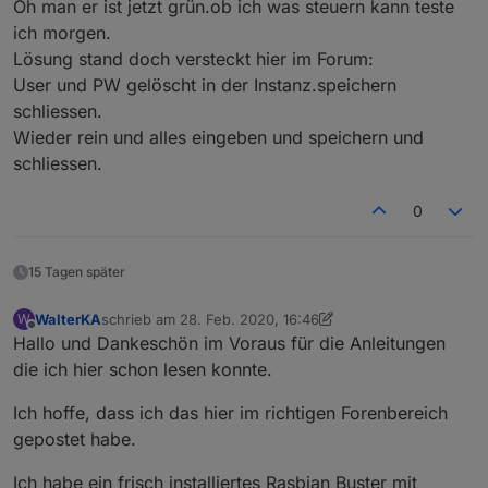
folgendes
Oh man er ist jetzt grün.ob ich was steuern kann teste
(3224) Cannot read keys:
{"error":"Internal server
Skill habe ich installiert und ein neues
ich morgen.
error","time":"2020-02-
PW
vergeben.es
ist nicht das gleiche
Lösung stand doch versteckt hier im Forum:
13T22:28:58.966Z"} / [object Object]
wie für den ProZugang
User und PW gelöscht in der Instanz.speichern
iot.0 2020-02-13 23:27:08.183 error
Skill ist verknüpft
#Edit#
schliessen.
(3224) Cannot fetch URL key:
hat ein wenig gedauert, aber habe es hinbekommen,
"Internal server error"
iot.0 läuft nun und übernimmt auch meine
Wieder rein und alles eingeben und speichern und
iot.0 2020-02-13 23:27:06.765 info
Sprachbefehle!
schliessen.
(3224) Connecting with
a18wym7vjdl22g.iot.eu-west-
0
1.amazonaws.com
iot.0 2020-02-13 23:27:06.760 error
(3224) Please write your login only in
15 Tagen später
lowercase!
WalterKA
schrieb am
28. Feb. 2020, 16:46
W
zuletzt editiert von WalterKA
3. Feb. 2020, 07:42
Offline
Hallo und Dankeschön im Voraus für die Anleitungen
die ich hier schon lesen konnte.
Ich hoffe, dass ich das hier im richtigen Forenbereich
gepostet habe.
Ich habe ein frisch installiertes Rasbian Buster mit