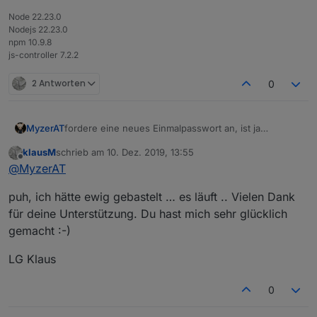
Node 22.23.0
Nodejs 22.23.0
npm 10.9.8
js-controller 7.2.2
2 Antworten
0
fordere eine neues Einmalpasswort an, ist ja
MyzerAT
abgelaufen wie es aussieht!
klausM
schrieb am
10. Dez. 2019, 13:55
zuletzt editiert von
Offline
@
MyzerAT
puh, ich hätte ewig gebastelt … es läuft .. Vielen Dank
für deine Unterstützung. Du hast mich sehr glücklich
gemacht :-)
LG Klaus
0