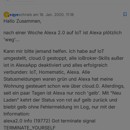
xqye
schrieb am
18. Jan. 2020, 11:18
X
zuletzt editiert von
Offline
Hallo Zusammen,
nach einer Woche Alexa 2.0 auf IoT ist Alexa plötzlich
'weg'...
Kann mir bitte jemand helfen. Ich habe auf IoT
umgestellt, cloud.0 gestoppt, alle ioBroker-Skills außer
iot in AlexaApp deaktiviert und alles erfolgreich
verbunden: IoT, Homematic, Alexa. Alle
Statusmeldungen waren grün und Alexa hat meine
Wohnung gesteuert schon wie über cloud.0. Allerdings,
seit ein paar Tagen ist Alexa nur noch 'gelb'. Mit "Neu
Laden" kehrt der Status von rot auf gelb zurück und
bleibt gelb ohne Fehlermeldung im Log, nur mit der
Information:
alexa2.0 info (19772) Got terminate signal
TERMINATE_YOURSELF