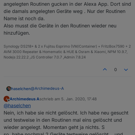
angelegten Routinen gucken in der Alexa App. Dort sind
gestartet, ist grün, Alexa.Geräte werden
angezeigt
die damals angelegten Geräte weg . Nur der Routinen
Zwischendurch nach Anleitung ein Alexa-
Name ist noch da.
Kommando gemacht, ging
Also musst die Geräte in den Routinen wieder neu
In Alexa Skill "Custom IObroker"
hinzufügen.
deaktiviert
Skill IoBroker.iot aktiviert, Konto
verknüpft, Einmal-PW aus email
Synology DS218+ & 2 x Fujitsu Esprimo (VM/Container) + FritzBox7590 + 2
eingetragen, musste neues PW vergeben
AVM 3000 Repeater & Homematic & HUE & Osram & Xiaomi, NPM 10.9.7,
Geräte-suche in Alexa erfolgreich., alles
Nodejs 22.22.2 ,JS Controller 7.0.7 ,Admin 7.8.24
da
0
@
Archimedeus-A
haselchen
Archimedeus A
schrieb am
5. Jan. 2020, 17:48
Hast du vorher die Geräte aus der Alexa App
zuletzt editiert von
Offline
@
haselchen
gelöscht und dann neu gesucht?
Wenn du genau DAS gemacht hast, musst du in
Nein, ich habe sie nicht gelöscht. Ich habe neu gesucht
deine angelegten Routinen gucken in der Alexa
und testweise in den Routinen mal eins gelöscht und
App. Dort sind die damals angelegten Geräte weg .
wieder angelegt. Momentan geht ja nichts. S
Nur der Routinen Name ist noch da.
so, habe nochmal 2 Geräte testweise gelöscht... und
Also musst die Geräte in den Routinen wieder neu