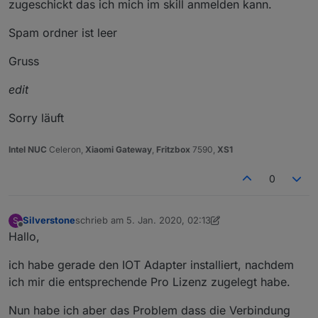
zugeschickt das ich mich im skill anmelden kann.
Spam ordner ist leer
Gruss
edit
Sorry läuft
Intel NUC
Celeron,
Xiaomi Gateway
,
Fritzbox
7590,
XS1
0
Silverstone
schrieb am
5. Jan. 2020, 02:13
S
zuletzt editiert von Silverstone
1. Juni 2020, 23:03
Offline
Hallo,
ich habe gerade den IOT Adapter installiert, nachdem
ich mir die entsprechende Pro Lizenz zugelegt habe.
Nun habe ich aber das Problem dass die Verbindung