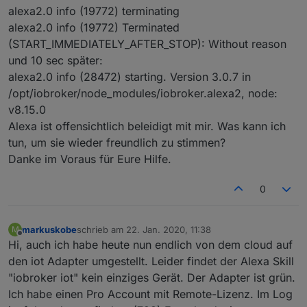
alexa2.0 info (19772) terminating
alexa2.0 info (19772) Terminated
(START_IMMEDIATELY_AFTER_STOP): Without reason
und 10 sec später:
alexa2.0 info (28472) starting. Version 3.0.7 in
/opt/iobroker/node_modules/iobroker.alexa2, node:
v8.15.0
Alexa ist offensichtlich beleidigt mit mir. Was kann ich
tun, um sie wieder freundlich zu stimmen?
Danke im Voraus für Eure Hilfe.
0
markuskobe
schrieb am
22. Jan. 2020, 11:38
M
zuletzt editiert von
Offline
Hi, auch ich habe heute nun endlich von dem cloud auf
den iot Adapter umgestellt. Leider findet der Alexa Skill
"iobroker iot" kein einziges Gerät. Der Adapter ist grün.
Ich habe einen Pro Account mit Remote-Lizenz. Im Log