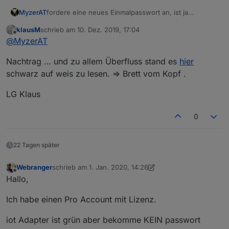
fordere eine neues Einmalpasswort an, ist ja
MyzerAT
abgelaufen wie es aussieht!
klausM
schrieb am
10. Dez. 2019, 17:04
zuletzt editiert von
Offline
@
MyzerAT
Nachtrag … und zu allem Überfluss stand es
hier
schwarz auf weis zu lesen. => Brett vom Kopf .
LG Klaus
0
22 Tagen später
Webranger
schrieb am
1. Jan. 2020, 14:26
zuletzt editiert von Webranger
1. Jan. 2020, 16:48
Offline
Hallo,
Ich habe einen Pro Account mit Lizenz.
iot Adapter ist grün aber bekomme KEIN passwort