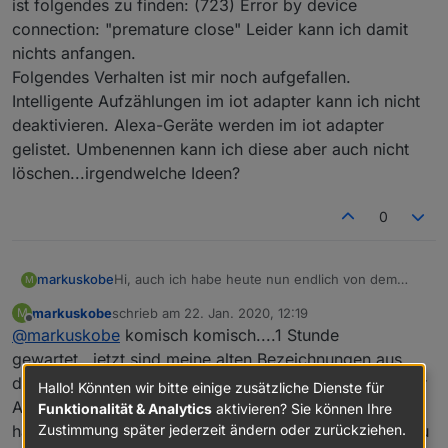
ist folgendes zu finden: (723) Error by device
connection: "premature close" Leider kann ich damit
nichts anfangen.
Folgendes Verhalten ist mir noch aufgefallen.
Intelligente Aufzählungen im iot adapter kann ich nicht
deaktivieren. Alexa-Geräte werden im iot adapter
gelistet. Umbenennen kann ich diese aber auch nicht
löschen...irgendwelche Ideen?
0
markuskobe
Hi, auch ich habe heute nun endlich von dem
M
cloud auf den iot Adapter umgestellt. Leider findet
markuskobe
schrieb am
22. Jan. 2020, 12:19
M
der Alexa Skill "iobroker iot" kein einziges Gerät.
zuletzt editiert von
Offline
@
markuskobe
komisch komisch....1 Stunde
Der Adapter ist grün. Ich habe einen Pro Account
mit Remote-Lizenz. Im Log ist folgendes zu
gewartet...jetzt sind meine alten Bezeichnungen aus
finden: (723) Error by device connection:
dem Cloud Adapter unter dem iot adapter sichtbar, der
Hallo! Könnten wir bitte einige zusätzliche Dienste für
"premature close" Leider kann ich damit nichts
Amazon Skill findet alles...einfach nur mal Geduld
Funktionalität & Analytics
aktivieren? Sie können Ihre
anfangen.
Zustimmung später jederzeit ändern oder zurückziehen.
haben...Fehler aus dem Log taucht auch nicht mehr neu
Folgendes Verhalten ist mir noch aufgefallen.