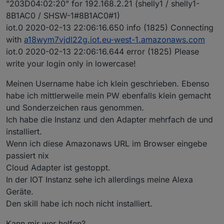
"203D04:02:20" for 192.168.2.21 (shelly1 / shelly1-
8B1AC0 / SHSW-1#8B1AC0#1)
iot.0 2020-02-13 22:06:16.650 info (1825) Connecting
with
a18wym7vjdl22g.iot.eu-west-1.amazonaws.com
iot.0 2020-02-13 22:06:16.644 error (1825) Please
write your login only in lowercase!
Meinen Username habe ich klein geschrieben. Ebenso
habe ich mittlerweile mein PW ebenfalls klein gemacht
und Sonderzeichen raus genommen.
Ich habe die Instanz und den Adapter mehrfach de und
installiert.
Wenn ich diese Amazonaws URL im Browser eingebe
passiert nix
Cloud Adapter ist gestoppt.
In der IOT Instanz sehe ich allerdings meine Alexa
Geräte.
Den skill habe ich noch nicht installiert.
Kann mir wer helfen?