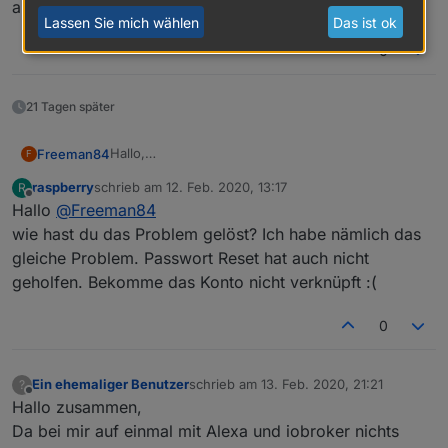
Intelligente Aufzählungen im iot adapter kann ich
auf...
nicht deaktivieren. Alexa-Geräte werden im iot
Lassen Sie mich wählen
Das ist ok
adapter gelistet. Umbenennen kann ich diese
0
aber auch nicht löschen...irgendwelche Ideen?
21 Tagen später
Hallo,
Freeman84
F
ich wollte den neuen iOT Skill in Alexa aktivieren
raspberry
schrieb am
12. Feb. 2020, 13:17
R
aber bekomme nur die Meldung das Username
Edit: Hat sich erledigt habs hinbekommen
zuletzt editiert von
Offline
Hallo
@
Freeman84
oder Passwort nicht korrekt sind.
Aktivierung ist so leider nicht möglich.
wie hast du das Problem gelöst? Ich habe nämlich das
Auch ein Reset des Passwortes funktioniert leider
gleiche Problem. Passwort Reset hat auch nicht
nicht.
geholfen. Bekomme das Konto nicht verknüpft :(
Wäre super wenn Ihr da helfen könntet
0
Ein ehemaliger Benutzer
schrieb am
13. Feb. 2020, 21:21
?
zuletzt editiert von
Offline
Hallo zusammen,
Da bei mir auf einmal mit Alexa und iobroker nichts