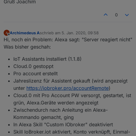
Gruß Joachim
0
Archimedeus A
schrieb am
5. Jan. 2020, 09:58
zuletzt editiert von
Offline
Hi, noch ein Problem: Alexa sagt: "Server reagiert nicht"
Was bisher geschah:
IoT Assistants installiert (1.1.8)
Cloud.0 gestoppt
Pro account erstellt
Jahreslizenz für Assistent gekauft (wird angezeigt
unter
https://iobroker.pro/accountRemote
)
Cloud.0 mit Pro Account PW versorgt, gestartet, ist
grün, Alexa.Geräte werden angezeigt
Zwischendurch nach Anleitung ein Alexa-
Kommando gemacht, ging
In Alexa Skill "Custom IObroker" deaktiviert
Skill IoBroker.iot aktiviert, Konto verknüpft, Einmal-