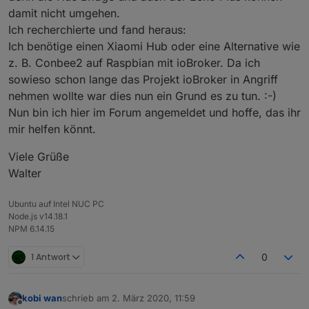
damit nicht umgehen.
Ich recherchierte und fand heraus:
Ich benötige einen Xiaomi Hub oder eine Alternative wie
z. B. Conbee2 auf Raspbian mit ioBroker. Da ich
sowieso schon lange das Projekt ioBroker in Angriff
nehmen wollte war dies nun ein Grund es zu tun. :-)
Nun bin ich hier im Forum angemeldet und hoffe, das ihr
mir helfen könnt.
Viele Grüße
Walter
Ubuntu auf Intel NUC PC
Node.js v14.18.1
NPM 6.14.15
1 Antwort
0
kobi wan
schrieb am
2. März 2020, 11:59
zuletzt editiert von
Offline