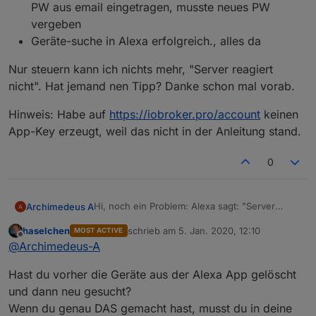
PW aus email eingetragen, musste neues PW
vergeben
Geräte-suche in Alexa erfolgreich., alles da
Nur steuern kann ich nichts mehr, "Server reagiert
nicht". Hat jemand nen Tipp? Danke schon mal vorab.
Hinweis: Habe auf
https://iobroker.pro/account
keinen
App-Key erzeugt, weil das nicht in der Anleitung stand.
0
Hi, noch ein Problem: Alexa sagt: "Server
Archimedeus A
reagiert nicht"
haselchen
schrieb am
5. Jan. 2020, 12:10
MOST ACTIVE
Was bisher geschah:
IoT Assistants installiert (1.1.8)
zuletzt editiert von
Offline
@
Archimedeus-A
Nur steuern kann ich nichts mehr, "Server
Cloud.0 gestoppt
reagiert nicht". Hat jemand nen Tipp? Danke
Pro account erstellt
Hast du vorher die Geräte aus der Alexa App gelöscht
schon mal vorab.
Jahreslizenz für Assistent gekauft (wird
Hinweis: Habe auf
https://iobroker.pro/account
angezeigt unter
keinen App-Key erzeugt, weil das nicht in der
und dann neu gesucht?
https://iobroker.pro/accountRemote
)
Anleitung stand.
Wenn du genau DAS gemacht hast, musst du in deine
Cloud.0 mit Pro Account PW versorgt,