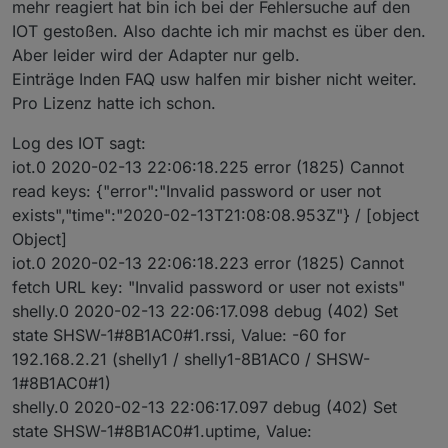
mehr reagiert hat bin ich bei der Fehlersuche auf den
IOT gestoßen. Also dachte ich mir machst es über den.
Aber leider wird der Adapter nur gelb.
Einträge Inden FAQ usw halfen mir bisher nicht weiter.
Pro Lizenz hatte ich schon.
Log des IOT sagt:
iot.0 2020-02-13 22:06:18.225 error (1825) Cannot
read keys: {"error":"Invalid password or user not
exists","time":"2020-02-13T21:08:08.953Z"} / [object
Object]
iot.0 2020-02-13 22:06:18.223 error (1825) Cannot
fetch URL key: "Invalid password or user not exists"
shelly.0 2020-02-13 22:06:17.098 debug (402) Set
state SHSW-1#8B1AC0#1.rssi, Value: -60 for
192.168.2.21 (shelly1 / shelly1-8B1AC0 / SHSW-
1#8B1AC0#1)
shelly.0 2020-02-13 22:06:17.097 debug (402) Set
state SHSW-1#8B1AC0#1.uptime, Value: