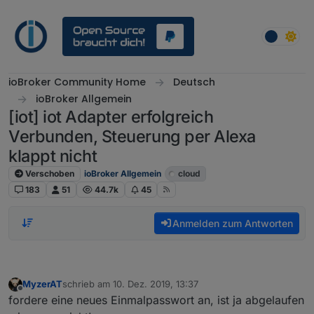
Weiter zum Inhalt
ioBroker Community Home
Deutsch
ioBroker Allgemein
[iot] iot Adapter erfolgreich
Verbunden, Steuerung per Alexa
klappt nicht
Verschoben
ioBroker Allgemein
cloud
183
51
44.7k
45
Anmelden zum Antworten
MyzerAT
schrieb am
10. Dez. 2019, 13:37
zuletzt editiert von
Offline
fordere eine neues Einmalpasswort an, ist ja abgelaufen