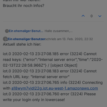
Braucht ihr noch Infos?
0
Hallo zusammen,
Ein ehemaliger Benutzer
?
Da bei mir auf einmal mit Alexa und
Ein ehemaliger Benutzer
schrieb am
13. Feb. 2020, 22:32
?
iobroker nichts mehr reagiert hat bin
Log des IOT sagt:
zuletzt editiert von
Offline
Aktuell stehe ich hier:
ich bei der Fehlersuche auf den IOT
iot.0 2020-02-13 22:06:18.225 error
gestoßen. Also dachte ich mir machst
(1825) Cannot read keys:
Meinen Username habe ich klein
iot.0 2020-02-13 23:27:08.185 error (3224) Cannot
es über den. Aber leider wird der
{"error":"Invalid password or user not
geschrieben. Ebenso habe ich
Adapter nur gelb.
exists","time":"2020-02-
mittlerweile mein PW ebenfalls klein
Kann mir wer helfen?
read keys: {"error":"Internal server error","time":"2020-
Einträge Inden FAQ usw halfen mir
13T21:08:08.953Z"} / [object Object]
gemacht und Sonderzeichen raus
Braucht ihr noch Infos?
02-13T22:28:58.966Z"} / [object Object]
bisher nicht weiter.
iot.0 2020-02-13 22:06:18.223 error
genommen.
iot.0 2020-02-13 23:27:08.183 error (3224) Cannot
Pro Lizenz hatte ich schon.
(1825) Cannot fetch URL key: "Invalid
Ich habe die Instanz und den Adapter
fetch URL key: "Internal server error"
password or user not exists"
mehrfach de und installiert.
shelly.0 2020-02-13 22:06:17.098
Wenn ich diese Amazonaws URL im
iot.0 2020-02-13 23:27:06.765 info (3224) Connecting
debug (402) Set state SHSW-
Browser eingebe passiert nix
with
a18wym7vjdl22g.iot.eu-west-1.amazonaws.com
1#8B1AC0#1.rssi, Value: -60 for
Cloud Adapter ist gestoppt.
iot.0 2020-02-13 23:27:06.760 error (3224) Please
192.168.2.21 (shelly1 / shelly1-8B1AC0
In der IOT Instanz sehe ich allerdings
/ SHSW-1#8B1AC0#1)
meine Alexa Geräte.
write your login only in lowercase!
shelly.0 2020-02-13 22:06:17.097
Den skill habe ich noch nicht