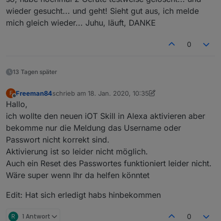
hinzufügen.
wieder gesucht... und geht! Sieht gut aus, ich melde
mich gleich wieder... Juhu, läuft, DANKE
0
13 Tagen später
Freeman84
schrieb am
18. Jan. 2020, 10:35
F
zuletzt editiert von Freeman84
Offline
Hallo,
ich wollte den neuen iOT Skill in Alexa aktivieren aber
bekomme nur die Meldung das Username oder
Passwort nicht korrekt sind.
Aktivierung ist so leider nicht möglich.
Auch ein Reset des Passwortes funktioniert leider nicht.
Wäre super wenn Ihr da helfen könntet
Edit: Hat sich erledigt habs hinbekommen
R
1 Antwort
0