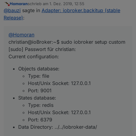
Homoran
schrieb am
1. Dez. 2019, 12:55
christian@ioBroker:~$ sudo iobroker setup custom
zuletzt editiert von
Nicht stören
@
bauzi
sagte in
Adapter: iobroker.backitup (stable
[sudo] Passwort für christian: 

Mod-Edit:
Code/Log in Code Tags gepackt. Bitte benutzt
Current configuration:

Release)
:
die Code Tags Funktion ->
</>
- Objects database:

Hier
gehts zur Hilfe.
  - Type: file

  - Host/Unix Socket: 127.0.0.1

@
Homoran
  - Port: 9001

christian@ioBroker:~$ sudo iobroker setup custom
- States database:

[sudo] Passwort für christian:
  - Type: redis

Current configuration:
  - Host/Unix Socket: 127.0.0.1

  - Port: 6379

Objects database:
- Data Directory: ../../iobroker-data/

Type: file
Host/Unix Socket: 127.0.0.1
Port: 9001
States database:
Type: redis
Host/Unix Socket: 127.0.0.1
Port: 6379
Data Directory: ../../iobroker-data/