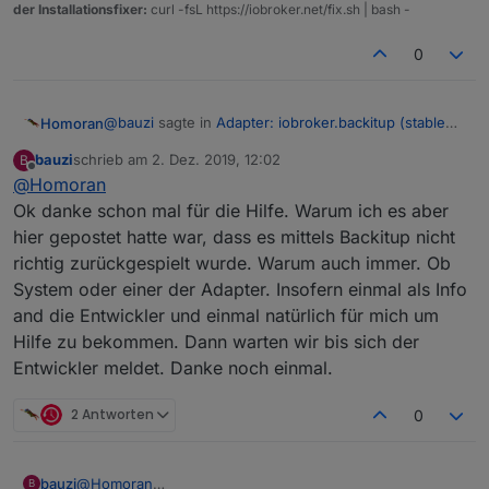
der Installationsfixer:
curl -fsL https://iobroker.net/fix.sh | bash -
0
@
bauzi
sagte in
Adapter: iobroker.backitup (stable
Homoran
Release)
:
bauzi
schrieb am
2. Dez. 2019, 12:02
B
zuletzt editiert von
Offline
@
Homoran
Das sagt der Log.
Ok danke schon mal für die Hilfe. Warum ich es aber
hier gepostet hatte war, dass es mittels Backitup nicht
Logs bitte als Text in Code-Tags (+ggf. Spoiler)
posten. Das lässt sich besser lesen und
richtig zurückgespielt wurde. Warum auch immer. Ob
durchsuchen.
Da stimmt angeblich was mit einem json nicht.
System oder einer der Adapter. Insofern einmal als Info
Da muss der Entwickler was zu sagen. Oder jemand
and die Entwickler und einmal natürlich für mich um
der Dekonz kennt.
Hilfe zu bekommen. Dann warten wir bis sich der
Entwickler meldet. Danke noch einmal.
2 Antworten
0
bauzi
@
Homoran
B