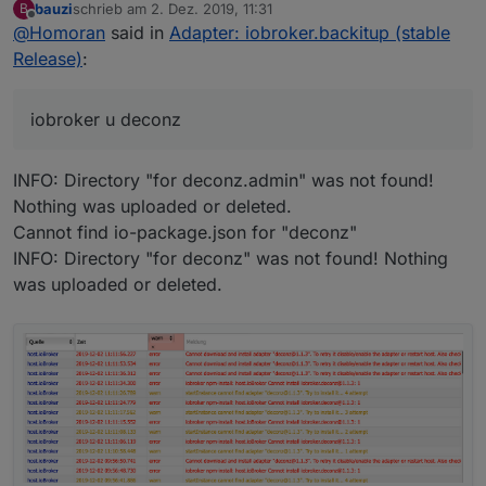
bauzi
schrieb am
2. Dez. 2019, 11:31
B
Gib bitte in der Konsole:
zuletzt editiert von
Offline
@
Homoran
said in
Adapter: iobroker.backitup (stable
iobroker u deconz
Release)
:
ein.
iobroker u deconz
Achte bitte auf die richtige Schreibweise dieses
Adapters
INFO: Directory "for deconz.admin" was not found!
Nothing was uploaded or deleted.
Cannot find io-package.json for "deconz"
INFO: Directory "for deconz" was not found! Nothing
was uploaded or deleted.