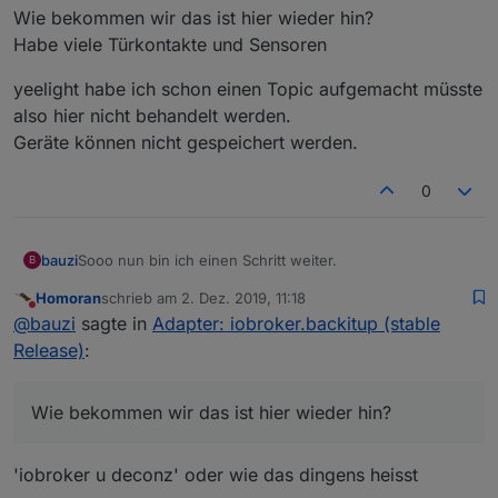
Wie bekommen wir das ist hier wieder hin?
Habe viele Türkontakte und Sensoren
yeelight habe ich schon einen Topic aufgemacht müsste
also hier nicht behandelt werden.
Geräte können nicht gespeichert werden.
0
Sooo nun bin ich einen Schritt weiter.
bauzi
B
Homoran
schrieb am
2. Dez. 2019, 11:18
einige der wichtige Adapter wie loxone und knx sowie
zuletzt editiert von
Nicht stören
@
bauzi
sagte in
Adapter: iobroker.backitup (stable
cloud scheinen zu funktionieren.
probleme mit Deconz und yeelight.
Deconz.
Release)
:
Instanz eingefügt
Objekte eingefügt
Wie bekommen wir das ist hier wieder hin?
Adapter nicht installiert
Habe viele Türkontakte und Sensoren
Wie bekommen wir das ist hier wieder hin?
Fehlermeldung wenn ich auf Instaz Setup gehen möchte
yeelight habe ich schon einen Topic aufgemacht müsste
'File index_m.html not found'
also hier nicht behandelt werden.
'iobroker u deconz' oder wie das dingens heisst
Geräte können nicht gespeichert werden.