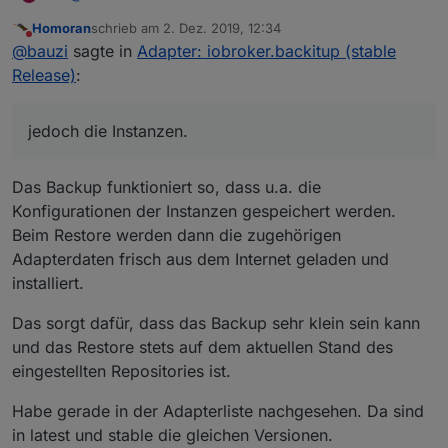
Hm... wenn ich jetzt die Frage richtig verstehe,
Homoran
schrieb am
2. Dez. 2019, 12:34
der Adapter wurde vor dem Backup offiziell von der
Backup erstellt.
zuletzt editiert von
Nicht stören
@
bauzi
sagte in
Adapter: iobroker.backitup (stable
Adapterliste geladen.
Neues System aufgesetzt.
Backup aufgespielt
Probleme mit Deconz Adapter der nicht geladen wurde
Release)
:
jedoch die Instanzen.
das gleiche mit dem Yeelight Adapter jedoch hat dieser
nicht funktioniert.
jedoch die Instanzen.
Das Backup funktioniert so, dass u.a. die
Konfigurationen der Instanzen gespeichert werden.
Beim Restore werden dann die zugehörigen
Adapterdaten frisch aus dem Internet geladen und
installiert.
Das sorgt dafür, dass das Backup sehr klein sein kann
und das Restore stets auf dem aktuellen Stand des
eingestellten Repositories ist.
Habe gerade in der Adapterliste nachgesehen. Da sind
in latest und stable die gleichen Versionen.