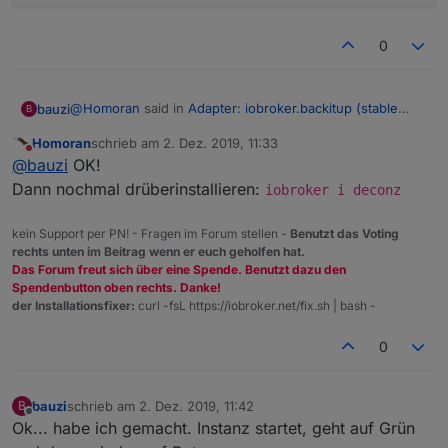
0
@
Homoran
said in
Adapter: iobroker.backitup (stable
bauzi
B
Release)
:
Homoran
schrieb am
2. Dez. 2019, 11:33
zuletzt editiert von
Nicht stören
iobroker u deconz
@
bauzi
OK!
Dann nochmal drüberinstallieren:
iobroker i deconz
INFO: Directory "for deconz.admin" was not found!
Nothing was uploaded or deleted.
kein Support per PN! - Fragen im Forum stellen -
Benutzt das Voting
Cannot find io-package.json for "deconz"
rechts unten im Beitrag wenn er euch geholfen hat.
Das Forum freut sich über eine Spende. Benutzt dazu den
INFO: Directory "for deconz" was not found! Nothing
Spendenbutton oben rechts. Danke!
was uploaded or deleted.
der Installationsfixer:
curl -fsL https://iobroker.net/fix.sh | bash -
0
bauzi
schrieb am
2. Dez. 2019, 11:42
B
zuletzt editiert von
Offline
Ok... habe ich gemacht. Instanz startet, geht auf Grün