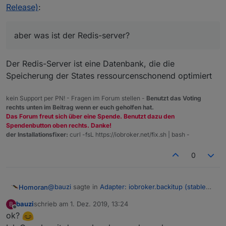
Release)
:
aber was ist der Redis-server?
Der Redis-Server ist eine Datenbank, die die
Speicherung der States ressourcenschonend optimiert
kein Support per PN! - Fragen im Forum stellen -
Benutzt das Voting
rechts unten im Beitrag wenn er euch geholfen hat.
Das Forum freut sich über eine Spende. Benutzt dazu den
Spendenbutton oben rechts. Danke!
der Installationsfixer:
curl -fsL https://iobroker.net/fix.sh | bash -
0
@
bauzi
sagte in
Adapter: iobroker.backitup (stable
Homoran
Release)
:
bauzi
schrieb am
1. Dez. 2019, 13:24
B
zuletzt editiert von
Offline
ok?
lerne mit jedem Problem dazu.