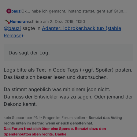
Ok... habe ich gemacht. Instanz startet, geht auf Grün
bauzi
B
und dann wieder auf Rot.
Homoran
schrieb am
2. Dez. 2019, 11:50
Das sagt der Log.
zuletzt editiert von
Nicht stören
@
bauzi
sagte in
Adapter: iobroker.backitup (stable
Release)
:
Das sagt der Log.
Logs bitte als Text in Code-Tags (+ggf. Spoiler) posten.
Das lässt sich besser lesen und durchsuchen.
Da stimmt angeblich was mit einem json nicht.
Da muss der Entwickler was zu sagen. Oder jemand der
Dekonz kennt.
kein Support per PN! - Fragen im Forum stellen -
Benutzt das Voting
rechts unten im Beitrag wenn er euch geholfen hat.
Das Forum freut sich über eine Spende. Benutzt dazu den
Spendenbutton oben rechts. Danke!