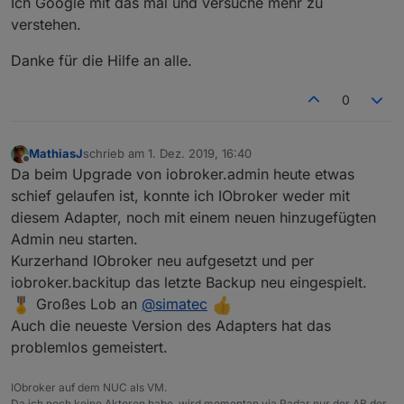
Ich Google mit das mal und versuche mehr zu
verstehen.
So muss es sein!
Danke für die Hilfe an alle.
@
bauzi
sagte in
Adapter: iobroker.backitup (stable
Release)
:
0
aber was ist der Redis-server?
MathiasJ
schrieb am
1. Dez. 2019, 16:40
Der Redis-Server ist eine Datenbank, die die
zuletzt editiert von
Offline
Da beim Upgrade von iobroker.admin heute etwas
Speicherung der States ressourcenschonend
optimiert
schief gelaufen ist, konnte ich IObroker weder mit
diesem Adapter, noch mit einem neuen hinzugefügten
Admin neu starten.
Kurzerhand IObroker neu aufgesetzt und per
iobroker.backitup das letzte Backup neu eingespielt.
Großes Lob an
@
simatec
Auch die neueste Version des Adapters hat das
problemlos gemeistert.
IObroker auf dem NUC als VM.
Da ich noch keine Aktoren habe, wird momentan via Radar nur der AB der