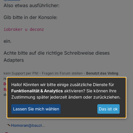
Also etwas ausführlicher:
Gib bitte in der Konsole:
iobroker u deconz
ein.
Achte bitte auf die richtige Schreibweise dieses
Adapters
kein Support per PN! - Fragen im Forum stellen -
Benutzt das Voting
rechts unten im Beitrag wenn er euch geholfen hat.
Das Forum freut sich über eine Spende. Benutzt dazu den
Hallo! Könnten wir bitte einige zusätzliche Dienste für
Spendenbutton oben rechts. Danke!
Funktionalität & Analytics
aktivieren? Sie können Ihre
der Installationsfixer:
curl -fsL https://iobroker.net/fix.sh | bash -
Zustimmung später jederzeit ändern oder zurückziehen.
0
Lassen Sie mich wählen
Das ist ok
@
bauzi
Homoran
Also etwas ausführlicher: