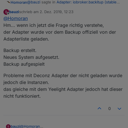
@
bauzi
sagte in
Adapter: iobroker.backitup (stable
Homoran
Release)
:
bauzi
schrieb am
2. Dez. 2019, 12:23
B
zuletzt editiert von
Offline
@
Homoran
mittels Backitup nicht richtig zurückgespielt
wurde. Warum auch immer.
Hm... wenn ich jetzt die Frage richtig verstehe,
War beim Backup der Adapter im offiziellen Repo,
der Adapter wurde vor dem Backup offiziell von der
oder nur auf Github?
Adapterliste geladen.
Backup erstellt.
Neues System aufgesetzt.
Backup aufgespielt
Probleme mit Deconz Adapter der nicht geladen wurde
jedoch die Instanzen.
das gleiche mit dem Yeelight Adapter jedoch hat dieser
nicht funktioniert.
0
@
Homoran
bauzi
B