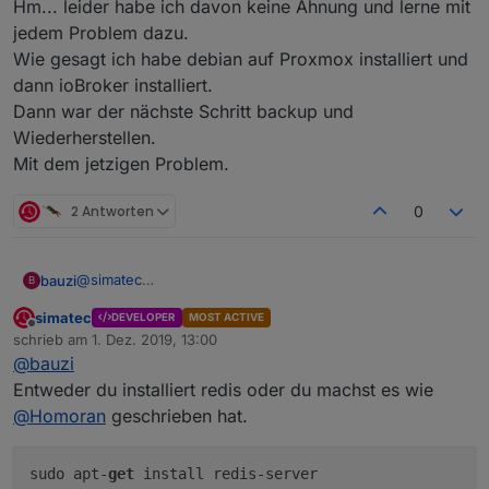
Hm... leider habe ich davon keine Ahnung und lerne mit
jedem Problem dazu.
Wie gesagt ich habe debian auf Proxmox installiert und
dann ioBroker installiert.
Dann war der nächste Schritt backup und
Wiederherstellen.
Mit dem jetzigen Problem.
2 Antworten
0
@
simatec
bauzi
B
@
Homoran
simatec
DEVELOPER
MOST ACTIVE
Hm... leider habe ich davon keine Ahnung und lerne mit
Offline
schrieb am
1. Dez. 2019, 13:00
jedem Problem dazu.
zuletzt editiert von
@
bauzi
Wie gesagt ich habe debian auf Proxmox installiert und
dann ioBroker installiert.
Entweder du installiert redis oder du machst es wie
Dann war der nächste Schritt backup und
@
Homoran
geschrieben hat.
Wiederherstellen.
Mit dem jetzigen Problem.
sudo apt-
get