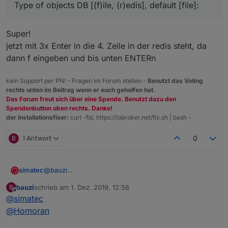
Type of objects DB [(f)ile, (r)edis], default [file]:
Super!
jetzt mit 3x Enter in die 4. Zeile in der redis steht, da
dann f eingeben und bis unten ENTERn
kein Support per PN! - Fragen im Forum stellen -
Benutzt das Voting
rechts unten im Beitrag wenn er euch geholfen hat.
Das Forum freut sich über eine Spende. Benutzt dazu den
Spendenbutton oben rechts. Danke!
der Installationsfixer:
curl -fsL https://iobroker.net/fix.sh | bash -
B
1 Antwort
0
simatec
@
bauzi
Hast du vorher redis laufen gehabt?
bauzi
schrieb am
1. Dez. 2019, 12:56
B
Dann musst du jetzt auch den Redis—Server
zuletzt editiert von
Offline
@
simatec
installieren oder halt dein Iobroker vorm start auf file
umstellen
@
Homoran