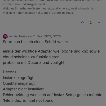
Fritzbox ein- und ausgeschaltet.
Welches Smarthome-System es letztendlich wird, weiß ich noch nicht.
Vielleicht kommen auch nur Zigbee-Geräte ins Haus.
2
bauzi
schrieb am
2. Dez. 2019, 10:25
B
zuletzt editiert von
Offline
Sooo nun bin ich einen Schritt weiter.
einige der wichtige Adapter wie loxone und knx sowie
cloud scheinen zu funktionieren.
probleme mit Deconz und yeelight.
Deconz.
Instanz eingefügt
Objekte eingefügt
Adapter nicht installiert
Fehlermeldung wenn ich auf Instaz Setup gehen möchte
'File index_m.html not found'