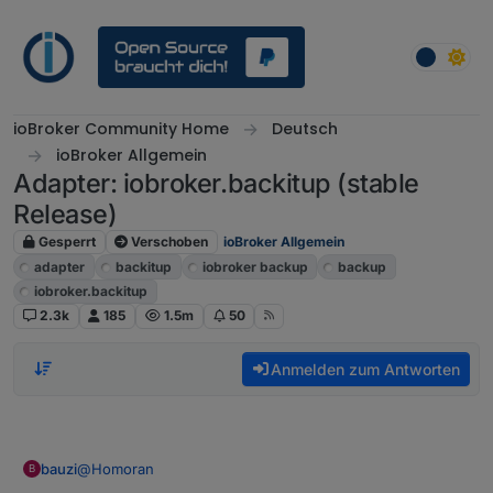
Weiter zum Inhalt
ioBroker Community Home
Deutsch
ioBroker Allgemein
Adapter: iobroker.backitup (stable
Release)
Gesperrt
Verschoben
ioBroker Allgemein
adapter
backitup
iobroker backup
backup
iobroker.backitup
2.3k
185
1.5m
50
Anmelden zum Antworten
@
Homoran
bauzi
B