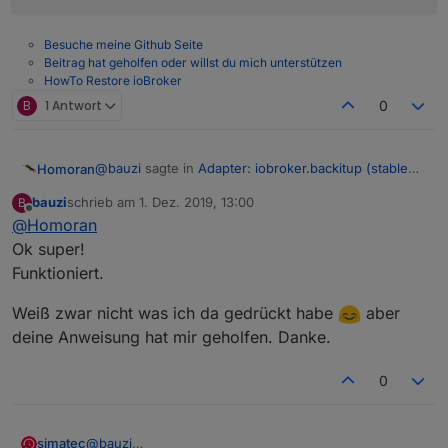
Besuche meine Github Seite
Beitrag hat geholfen oder willst du mich unterstützen
HowTo Restore ioBroker
B
1 Antwort
0
@
bauzi
sagte in
Adapter: iobroker.backitup (stable
Homoran
Release)
:
bauzi
schrieb am
1. Dez. 2019, 13:00
B
zuletzt editiert von
Offline
@
Homoran
@
Homoran
christian@ioBroker:~$ sudo iobroker setup
Ok super!
Super!
custom
Funktioniert.
jetzt mit 3x Enter in die 4. Zeile in der redis steht, da
[sudo] Passwort für christian:
dann f eingeben und bis unten ENTERn
Current configuration:
Weiß zwar nicht was ich da gedrückt habe
aber
Objects database:
deine Anweisung hat mir geholfen. Danke.
Type: file
Host/Unix Socket: 127.0.0.1
0
Port: 9001
States database:
Type: redis
@
bauzi
simatec
Host/Unix Socket: 127.0.0.1