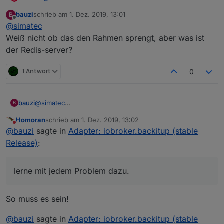
Entweder du installiert redis oder du machst es wie
Port: 6379
bauzi
schrieb am
1. Dez. 2019, 13:01
B
@
Homoran
geschrieben hat.
zuletzt editiert von
Data Directory: ../../iobroker-data/
Offline
@
simatec
Type of objects DB [(f)ile, (r)edis], default [file]:
Weiß nicht ob das den Rahmen sprengt, aber was ist
der Redis-server?
1 Antwort
0
@
simatec
bauzi
B
@
Homoran
Homoran
schrieb am
1. Dez. 2019, 13:02
Hm... leider habe ich davon keine Ahnung und lerne mit
zuletzt editiert von
Nicht stören
@
bauzi
sagte in
Adapter: iobroker.backitup (stable
jedem Problem dazu.
Wie gesagt ich habe debian auf Proxmox installiert und
Release)
:
dann ioBroker installiert.
Dann war der nächste Schritt backup und
Wiederherstellen.
lerne mit jedem Problem dazu.
Mit dem jetzigen Problem.
So muss es sein!
@
bauzi
sagte in
Adapter: iobroker.backitup (stable