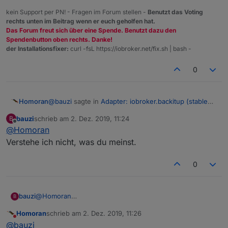
kein Support per PN! - Fragen im Forum stellen -
Benutzt das Voting
rechts unten im Beitrag wenn er euch geholfen hat.
Das Forum freut sich über eine Spende. Benutzt dazu den
Spendenbutton oben rechts. Danke!
der Installationsfixer:
curl -fsL https://iobroker.net/fix.sh | bash -
0
@
bauzi
sagte in
Adapter: iobroker.backitup (stable
Homoran
Release)
:
bauzi
schrieb am
2. Dez. 2019, 11:24
B
zuletzt editiert von
Offline
@
Homoran
Wie bekommen wir das ist hier wieder hin?
Verstehe ich nicht, was du meinst.
'iobroker u deconz' oder wie das dingens heisst
0
bauzi
@
Homoran
B
Verstehe ich nicht, was du meinst.
Homoran
schrieb am
2. Dez. 2019, 11:26
zuletzt editiert von
Nicht stören
@
bauzi