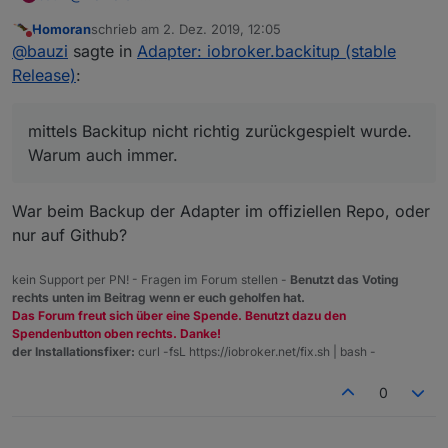
Ok danke schon mal für die Hilfe. Warum ich es aber hier
Homoran
schrieb am
2. Dez. 2019, 12:05
gepostet hatte war, dass es mittels Backitup nicht richtig
zuletzt editiert von
Nicht stören
@
bauzi
sagte in
Adapter: iobroker.backitup (stable
zurückgespielt wurde. Warum auch immer. Ob System
oder einer der Adapter. Insofern einmal als Info and die
Release)
:
Entwickler und einmal natürlich für mich um Hilfe zu
bekommen. Dann warten wir bis sich der Entwickler
meldet. Danke noch einmal.
mittels Backitup nicht richtig zurückgespielt wurde.
Warum auch immer.
War beim Backup der Adapter im offiziellen Repo, oder
nur auf Github?
kein Support per PN! - Fragen im Forum stellen -
Benutzt das Voting
rechts unten im Beitrag wenn er euch geholfen hat.
Das Forum freut sich über eine Spende. Benutzt dazu den
Spendenbutton oben rechts. Danke!
der Installationsfixer:
curl -fsL https://iobroker.net/fix.sh | bash -
0