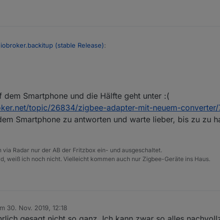
 iobroker.backitup (stable Release)
:
f dem Smartphone und die Hälfte geht unter :(
Bett und am Tablet macht zitieren nicht wirklich Spaß.
roker.net/topic/26834/zigbee-adapter-mit-neuem-converter/
en Fällen auch mein erster Gedanke.
@
MesserMike
postuliert einfach i
von wimmelt es aber in seinen Antworten:
em Smartphone zu antworten und warte lieber, bis zu zu ha
eht) die Antworten nicht (vollständig) und redet alles schlecht.
ter: iobroker.backitup (stable Release)
:
via Radar nur der AB der Fritzbox ein- und ausgeschaltet.
, weiß ich noch nicht. Vielleicht kommen auch nur Zigbee-Geräte ins Haus.
T -> Dazu werden alle Userdaten, Skipte, VIS etc. gesichert.
in der backup.json.
in der backup.json gesichert sind, Skripte, VIS und Userdaten gesiche
R !!!
oder ist dies alles in der Backup.json?
am
30. Nov. 2019, 12:18
itiert von
hrlich gesagt nicht so ganz. Ich kann zwar so alles nachvol