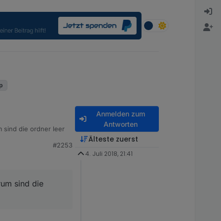
up
Anmelden zum
Antworten
 sind die ordner leer
Älteste zuerst
#2253
ve node nodejs,
4. Juli 2018, 21:41
bt die 10ner version...
schon probleme hat
rurteilt...
rum sind die