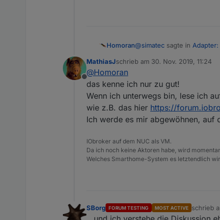
@
simatec
sagte in
Adapter:
Homoran
MathiasJ
schrieb am
30. Nov. 2019, 11:24
zuletzt editiert von
@
Homoran
einfach mal lesen
Offline
das kenne ich nur zu gut!
Wenn ich unterwegs bin, lese ich au
Danke!
War gestern abend schon im 
wie z.B. das hier
https://forum.iob
Aber genau das war in viel
Hierzu nur ein Beispiel. Da
Ich werde es mir abgewöhnen, auf d
Szenarien, liest (oder verst
@
MesserMike
sagte in
Adap
IObroker auf dem NUC als VM.
Da ich noch keine Aktoren habe, wird momentan 
Welches Smarthome-System es letztendlich wird
Kurze frage hierzu:
ZITA
Alle Einstellungen sind 
Wenn die EINSTELLUNGEN 
wiso sind die Ordner LEE
SBorg
schrieb 
FORUM TESTING
MOST ACTIVE
zuletzt ed
...und ich verstehe die Diskussion e