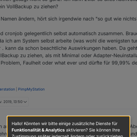
in VollBackup zu ziehen?
 Namen ändern, hört sich irgendwie nach "so gut wie nichts
nd cronjob gelegentlich selbst automatisch zusammen. Brau
a ich am System selbst arbeite (was wohl die wenigsten tun
er . kann da schon beachtliche Auswirkungen haben. Da geht
lBackup zu ziehen, als mit Minimal oder Adapter-Neuinstalla
 Problem, Faulheit oder what ever und dürfte für 99,99% de
rstation
|
PimpMyStation
v. 2019, 13:50
Hallo! Könnten wir bitte einige zusätzliche Dienste für
an an meinem vorherigen Kommentar gut erkennen kann. Ab
Funktionalität & Analytics
aktivieren? Sie können Ihre
ehmen. Mir ging es nach dem Update wirklich genau so und
Zustimmung später jederzeit ändern oder zurückziehen.