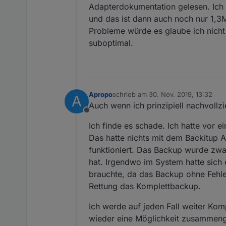
Adapterdokumentation gelesen. Ich 
und das ist dann auch noch nur 1,3
Probleme würde es glaube ich nich
suboptimal.
Apropo
schrieb am
30. Nov. 2019, 13:32
A
zuletzt editiert von
Auch wenn ich prinzipiell nachvoll
Offline
Ich finde es schade. Ich hatte vor e
Das hatte nichts mit dem Backitup A
funktioniert. Das Backup wurde zwa
hat. Irgendwo im System hatte sich e
brauchte, da das Backup ohne Fehle
Rettung das Komplettbackup.
Ich werde auf jeden Fall weiter Komp
wieder eine Möglichkeit zusammenge