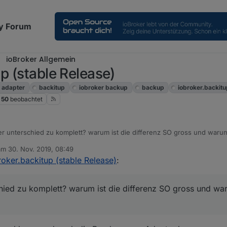
y Forum
ioBroker Allgemein
p (stable Release)
adapter
backitup
iobroker backup
backup
iobroker.backit
50
beobachtet
r unterschied zu komplett? warum ist die differenz SO gross und warum
 am
30. Nov. 2019, 08:49
. installiert wird node 10 statt node 8, 4ter neustart trotz --purge remo
ditiert von
roker.backitup (stable Release)
:
d installation nach anleitung aus dem
iobroker.net/docu/index-15
... blei
hten und neu installierten 8ter....
rust und jetzt erzählt mir jemand was von clean aufsetzen wenn man DA 
genauer befolgung der schritte, ist das system nachher zum scheitern ve
hied zu komplett? warum ist die differenz SO gross und wa
..