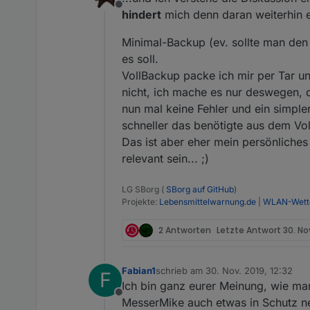
Offline
hindert
mich denn daran weiterhin e
Minimal-Backup (ev. sollte man den
es soll.
VollBackup packe ich mir per Tar u
nicht, ich mache es nur deswegen, d
nun mal keine Fehler und ein simpl
schneller das benötigte aus dem Vol
Das ist aber eher mein persönliches
relevant sein... ;)
LG SBorg (
SBorg auf GitHub
)
Projekte:
Lebensmittelwarnung.de
|
WLAN-Wette
2 Antworten
Letzte Antwort
30. No
Fabian1
schrieb am
30. Nov. 2019, 12:32
F
zuletzt editiert von
Ich bin ganz eurer Meinung, wie m
Offline
MesserMike auch etwas in Schutz n