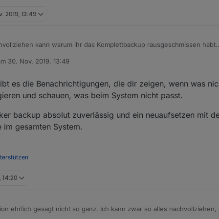
v. 2019, 13:49
chvollziehen kann warum ihr das Komplettbackup rausgeschmissen habt..
 am
30. Nov. 2019, 13:49
 vor einiger Zeit das Problem, dass das Minimal Backup nicht richtig erst
ditiert von
er zu tun, denn auf der Konsole hat iobroker backup auch nicht funktio
r unbrauchbar. Ich weiß nicht mehr genau woran es gelegen hat. Irgend
er Komplett sichern und bleibe erst mal auf der alten Version bis ich m
ibt es die Benachrichtigungen, die dir zeigen, wenn was nic
n. Aufgefallen war es mir erst als ich das Backup brauchte, da das Bac
elt habe auch ohne den Adapter komplett zu sichern.
gieren und schauen, was beim System nicht passt.
, aber unbrauchbar war. Jedenfalls war meine letzte Rettung das Kompl
oker backup absolut zuverlässig und ein neuaufsetzen mit d
me im gesamten System.
nterstützen
, 14:20
sion ehrlich gesagt nicht so ganz. Ich kann zwar so alles nachvollziehen
Backup zu ziehen?