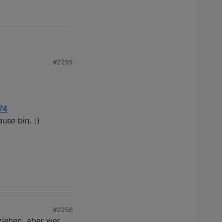
#2255
74
rgendwelche
use bin. :)
rt werden sollen,
#2256
lziehen, aber wer