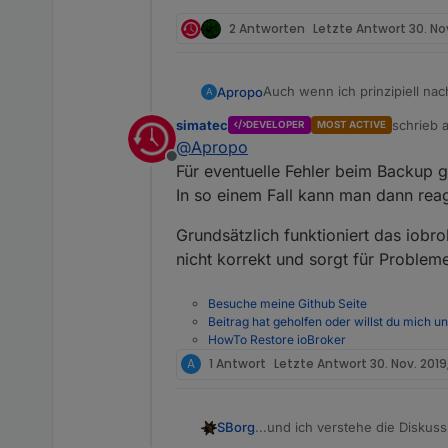
2 Antworten
Letzte Antwort
30. No
Auch wenn ich prinzipiell na
Apropo
A
simatec
schrieb
DEVELOPER
MOST ACTIVE
Ich finde es schade. Ich hatte
zuletzt e
@
Apropo
nichts mit dem Backitup Adapt
Offline
wurde zwar erstellt, aber wa
Ich werde auf jeden Fall weit
Für eventuelle Fehler beim Backup g
sich ein Fehler eingeschliche
Möglichkeit zusammengefrick
In so einem Fall kann man dann rea
Fehlermeldung erstellt wurde
Grundsätzlich funktioniert das iobr
nicht korrekt und sorgt für Proble
Besuche meine Github Seite
Beitrag hat geholfen oder willst du mich u
HowTo Restore ioBroker
A
1 Antwort
Letzte Antwort
30. Nov. 2019
...und ich verstehe die Diskus
SBorg
denn daran weiterhin ein Voll