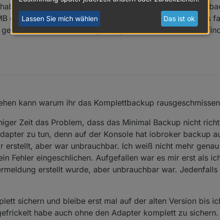
hab Standard ausgewählt und überall stand das minimal bac
MB groß. Da denkt man automatisch man hätte irgendwas fa
Lassen Sie mich wählen
Das ist ok
t geben, wenn die Namensgebung anders wäre. Minimal find
ziehen kann warum ihr das Komplettbackup rausgeschmissen 
iniger Zeit das Problem, dass das Minimal Backup nicht richti
dapter zu tun, denn auf der Konsole hat iobroker backup a
r erstellt, aber war unbrauchbar. Ich weiß nicht mehr gena
in Fehler eingeschlichen. Aufgefallen war es mir erst als i
rmeldung erstellt wurde, aber unbrauchbar war. Jedenfalls 
lett sichern und bleibe erst mal auf der alten Version bis 
frickelt habe auch ohne den Adapter komplett zu sichern.