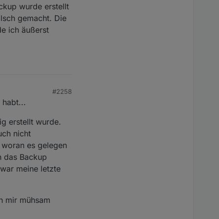
kup wurde erstellt
lsch gemacht. Die
e ich äußerst
#2258
habt...
g erstellt wurde.
uch nicht
u woran es gelegen
ch das Backup
war meine letzte
ich mir mühsam