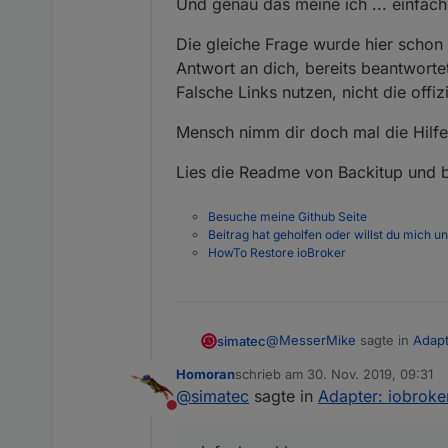
Und genau das meine ich ... einfac
Die gleiche Frage wurde hier schon 
Antwort an dich, bereits beantworte
Falsche Links nutzen, nicht die off
Mensch nimm dir doch mal die Hilfe
Lies die Readme von Backitup und be
Besuche meine Github Seite
Beitrag hat geholfen oder willst du mich u
HowTo Restore ioBroker
@
MesserMike
sagte in
Adapt
simatec
Homoran
schrieb am
30. Nov. 2019, 09:31
zuletzt editiert von
@
simatec
sagte in
Adapter: iobroker
und was is nun genau der 
Nicht stören
Und genau das meine ich ...