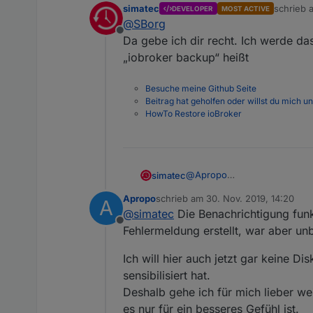
simatec
schrieb
DEVELOPER
MOST ACTIVE
Minimal-Backup (ev. sollte man
zuletzt e
@
SBorg
VollBackup packe ich mir per T
Offline
mache es nur deswegen, da ich
Da gebe ich dir recht. Ich werde da
und ein simpler . kann da sch
„iobroker backup“ heißt
VollBackup zu ziehen, als mit 
Problem, Faulheit oder what eve
Besuche meine Github Seite
Beitrag hat geholfen oder willst du mich u
HowTo Restore ioBroker
@
Apropo
simatec
Für eventuelle Fehler beim B
Apropo
schrieb am
30. Nov. 2019, 14:20
A
In so einem Fall kann man d
Grundsätzlich funktioniert d
zuletzt editiert von
@
simatec
Die Benachrichtigung funk
korrekt und sorgt für Probl
Offline
Fehlermeldung erstellt, war aber un
Ich will hier auch jetzt gar keine Di
sensibilisiert hat.
Deshalb gehe ich für mich lieber 
es nur für ein besseres Gefühl ist.