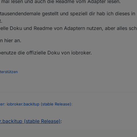
h mal lesen und auch die Readme vom Adapter lesen.
tausendendemale gestellt und speziell dir hab ich dieses in 
t.
izielle Doku und Readme von Adaptern nutzen, aber alles sch
n hier an.
nutze die offizielle Doku von iobroker.
nterstützen
er: iobroker.backitup (stable Release)
:
.backitup (stable Release)
:
unterschied zu komplett? warum ist die differenz SO gross und warum s
 einfach mal lesen und auch die Readme vom Adapter lesen.