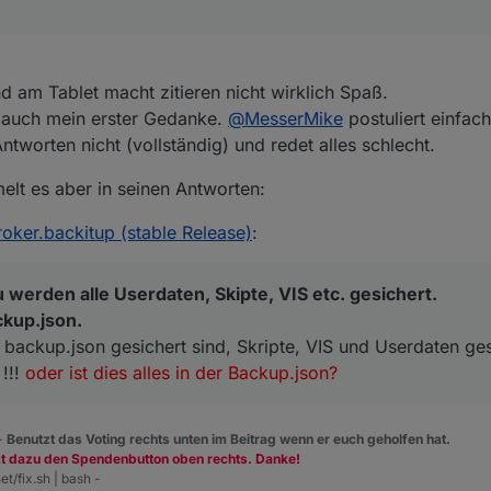
 schon tausendendemale gestellt und speziell dir hab ich dieses in mein
die offizielle Doku und Readme von Adaptern nutzen, aber alles schlecht
 Hilfen hier an.
 am Tablet macht zitieren nicht wirklich Spaß.
n auch mein erster Gedanke.
@
MesserMike
postuliert einfac
 und benutze die offizielle Doku von iobroker.
Antworten nicht (vollständig) und redet alles schlecht.
elt es aber in seinen Antworten:
roker.backitup (stable Release)
:
 werden alle Userdaten, Skipte, VIS etc. gesichert.
ckup.json.
ackup.json gesichert sind, Skripte, VIS und Userdaten ge
 !!!
oder ist dies alles in der Backup.json?
 -
Benutzt das Voting rechts unten im Beitrag wenn er euch geholfen hat.
zt dazu den Spendenbutton oben rechts. Danke!
et/fix.sh | bash -