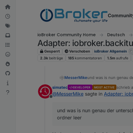
Weiter zum Inhalt
Communit
ioBroker Community Home
Deutsch
Adapter: iobroker.backitu
Gesperrt
Verschoben
ioBroker Allgemein
2.3k
beiträge
185
kommentatoren
1.5m
aufrufe
und was is nun genau de
MesserMike
simatec
schrieb
DEVELOPER
MOST ACTIVE
so und schon gehts los...
zuletzt e
@
MesserMike
sagte in
Adapter: iob
autoremove, neustart un
Offline
statt der 4ten mal gelösc
...und da beginnt der f
TROTZ der anleitung und 
und was is nun genau der untersc
cleaninstall hin oder her..
frust pur
ordner leer