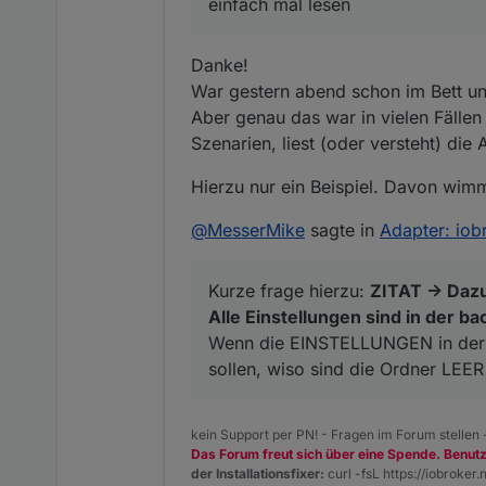
einfach mal lesen
Die gleiche Frage wurde hier
dich, bereits beantwortet.
Danke!
Falsche Links nutzen, nicht 
Mensch nimm dir doch mal die
War gestern abend schon im Bett und
Aber genau das war in vielen Fälle
Lies die Readme von Backitup
Szenarien, liest (oder versteht) die 
Hierzu nur ein Beispiel. Davon wimm
@
MesserMike
sagte in
Adapter: iob
Kurze frage hierzu:
ZITAT -> Dazu
Alle Einstellungen sind in der ba
Wenn die EINSTELLUNGEN in der b
sollen, wiso sind die Ordner LEER
kein Support per PN! - Fragen im Forum stellen
Das Forum freut sich über eine Spende. Benut
der Installationsfixer:
curl -fsL https://iobroker.n