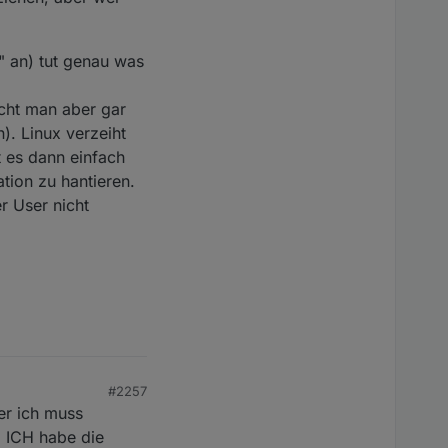
" an) tut genau was
cht man aber gar
). Linux verzeiht
 es dann einfach
tion zu hantieren.
r User nicht
#2257
er ich muss
 ICH habe die