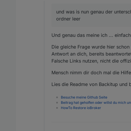
Offline
statt der 4ten mal gelösc
...und da beginnt der f
TROTZ der anleitung und 
und was is nun genau der untersc
cleaninstall hin oder her..
frust pur
ordner leer
Und genau das meine ich ... einfac
Die gleiche Frage wurde hier schon 
Antwort an dich, bereits beantworte
Falsche Links nutzen, nicht die off
Mensch nimm dir doch mal die Hilfe
Lies die Readme von Backitup und be
Besuche meine Github Seite
Beitrag hat geholfen oder willst du mich u
HowTo Restore ioBroker