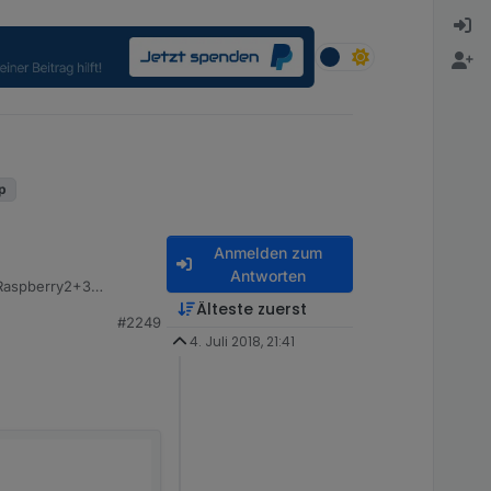
up
Anmelden zum
Antworten
 Raspberry2+3
Älteste zuerst
#2249
em Bereich für sein
4. Juli 2018, 21:41