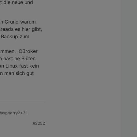
it die neue und
den Grund warum
reads es hier gibt,
t Backup zum
kommen. IOBroker
n hast ne Blüten
on Linux fast kein
nn man sich gut
 Raspberry2+3
#2252
em Bereich für sein