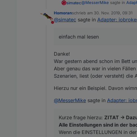
@
MesserMike
sagte in
Adapt
simatec
Homoran
schrieb am
30. Nov. 2019, 09:31
zuletzt editiert von
@
simatec
sagte in
Adapter: iobroker
und was is nun genau der 
Nicht stören
Und genau das meine ich ...
einfach mal lesen
Die gleiche Frage wurde hier
dich, bereits beantwortet.
Danke!
Falsche Links nutzen, nicht 
Mensch nimm dir doch mal die
War gestern abend schon im Bett und
Aber genau das war in vielen Fälle
Lies die Readme von Backitup
Szenarien, liest (oder versteht) die 
Hierzu nur ein Beispiel. Davon wimm
@
MesserMike
sagte in
Adapter: iob
Kurze frage hierzu:
ZITAT -> Dazu
Alle Einstellungen sind in der ba
Wenn die EINSTELLUNGEN in der b