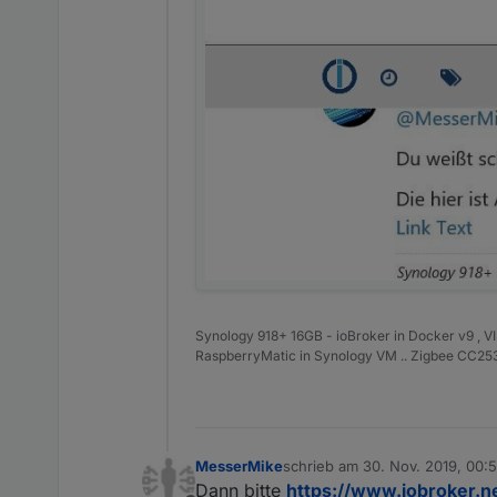
Synology 918+ 16GB - ioBroker in Docker v9 , V
RaspberryMatic in Synology VM .. Zigbee CC2538
MesserMike
schrieb am
30. Nov. 2019, 00:
zuletzt editiert von
Dann bitte
https://www.iobroker.