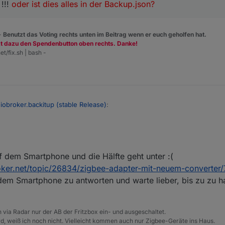
 !!!
oder ist dies alles in der Backup.json?
 -
Benutzt das Voting rechts unten im Beitrag wenn er euch geholfen hat.
zt dazu den Spendenbutton oben rechts. Danke!
et/fix.sh | bash -
 iobroker.backitup (stable Release)
:
f dem Smartphone und die Hälfte geht unter :(
Bett und am Tablet macht zitieren nicht wirklich Spaß.
roker.net/topic/26834/zigbee-adapter-mit-neuem-converter/
en Fällen auch mein erster Gedanke.
@
MesserMike
postuliert einfach i
von wimmelt es aber in seinen Antworten:
em Smartphone zu antworten und warte lieber, bis zu zu ha
eht) die Antworten nicht (vollständig) und redet alles schlecht.
ter: iobroker.backitup (stable Release)
:
via Radar nur der AB der Fritzbox ein- und ausgeschaltet.
, weiß ich noch nicht. Vielleicht kommen auch nur Zigbee-Geräte ins Haus.
T -> Dazu werden alle Userdaten, Skipte, VIS etc. gesichert.