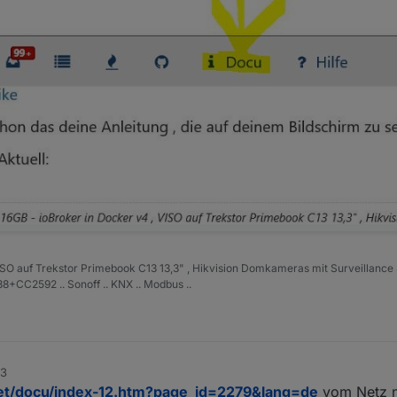
ISO auf Trekstor Primebook C13 13,3" , Hikvision Domkameras mit Surveillance 
+CC2592 .. Sonoff .. KNX .. Modbus ..
53
net/docu/index-12.htm?page_id=2279&lang=de
vom Netz n