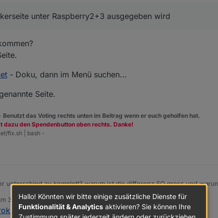
okerseite unter Raspberry2+3 ausgegeben wird
gekommen?
eite.
et
- Doku, dann im Menü suchen...
genannte Seite.
 -
Benutzt das Voting rechts unten im Beitrag wenn er euch geholfen hat.
zt dazu den Spendenbutton oben rechts. Danke!
et/fix.sh | bash -
r unterschied zu komplett? warum ist die differenz SO gross und warum
Hallo! Könnten wir bitte einige zusätzliche Dienste für
 am
30. Nov. 2019, 08:49
. installiert wird node 10 statt node 8, 4ter neustart trotz --purge remo
ditiert von
Funktionalität & Analytics
aktivieren? Sie können Ihre
roker.backitup (stable Release)
:
d installation nach anleitung aus dem
iobroker.net/docu/index-15
... blei
Zustimmung später jederzeit ändern oder zurückziehen.