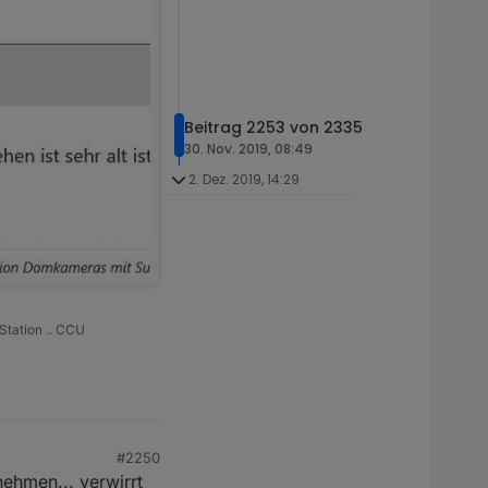
Beitrag 2253 von 2335
30. Nov. 2019, 08:49
2. Dez. 2019, 14:29
Station .. CCU
#2250
ehmen... verwirrt