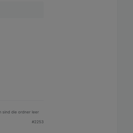
 sind die ordner leer
#2253
ve node nodejs,
bt die 10ner version...