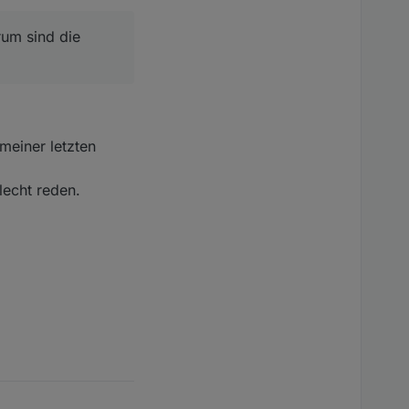
schon probleme hat
rurteilt...
rum sind die
meiner letzten
lecht reden.