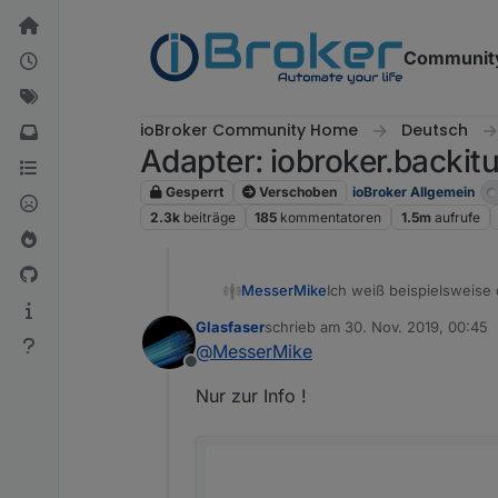
Weiter zum Inhalt
Communit
ioBroker Community Home
Deutsch
Adapter: iobroker.backitu
Gesperrt
Verschoben
ioBroker Allgemein
2.3k
beiträge
185
kommentatoren
1.5m
aufrufe
Ich weiß beispielsweise
MesserMike
ausgegeben wird... ;)
Glasfaser
schrieb am
30. Nov. 2019, 00:45
Siehst du? Und der Norm
ich schaus mir gleich an.
zuletzt editiert von
@
MesserMike
Produkt angegeben ist, da
Offline
Danke für die Info
Nur zur Info !