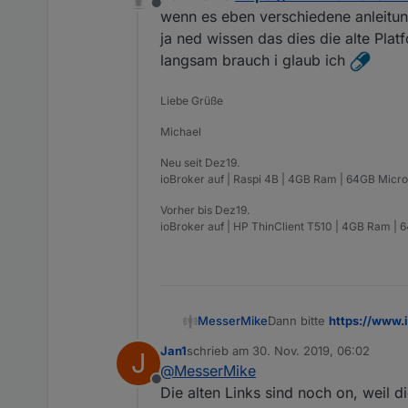
Offline
wenn es eben verschiedene anleitun
ja ned wissen das dies die alte Plat
langsam brauch i glaub ich
Liebe Grüße
Michael
Neu seit Dez19.
ioBroker auf | Raspi 4B | 4GB Ram | 64GB Micro
Vorher bis Dez19.
ioBroker auf | HP ThinClient T510 | 4GB Ram | 
MesserMike
Dann bitte
https://www.
es eben verschiedene an
Jan1
schrieb am
30. Nov. 2019, 06:02
J
wissen das dies die alte 
zuletzt editiert von
@
MesserMike
langsam brauch i glaub 
Offline
Die alten Links sind noch on, weil