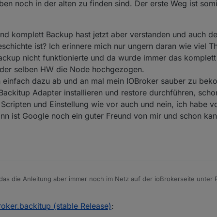
eben noch in der alten zu finden sind. Der erste Weg ist som
und komplett Backup hast jetzt aber verstanden und auch 
chichte ist? Ich erinnere mich nur ungern daran wie viel Th
ackup nicht funktionierte und da wurde immer das komplet
 der selben HW die Node hochgezogen.
h einfach dazu ab und an mal mein IOBroker sauber zu be
ackitup Adapter installieren und restore durchführen, scho
n Scripten und Einstellung wie vor auch und nein, ich habe v
dann ist Google noch ein guter Freund von mir und schon ka
 das die Anleitung aber immer noch im Netz auf der ioBrokerseite unter
aluser kann nicht differenzieren und nimmt an, wenn diese Info in dies
..
roker.backitup (stable Release)
:
s sie aktuell ist.