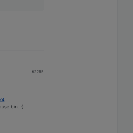
#2255
74
rgendwelche
use bin. :)