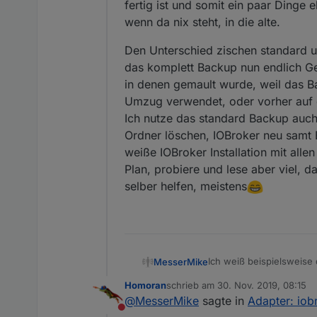
fertig ist und somit ein paar Dinge 
wenn da nix steht, in die alte.
Den Unterschied zischen standard 
das komplett Backup nun endlich Ges
in denen gemault wurde, weil das B
Umzug verwendet, oder vorher auf
Ich nutze das standard Backup auc
Ordner löschen, IOBroker neu samt B
weiße IOBroker Installation mit alle
Plan, probiere und lese aber viel, 
selber helfen, meistens
Ich weiß beispielsweise
MesserMike
ausgegeben wird... ;)
Homoran
schrieb am
30. Nov. 2019, 08:15
Siehst du? Und der Norm
ich schaus mir gleich an.
zuletzt editiert von
@
MesserMike
sagte in
Adapter: iob
Produkt angegeben ist, da
Nicht stören