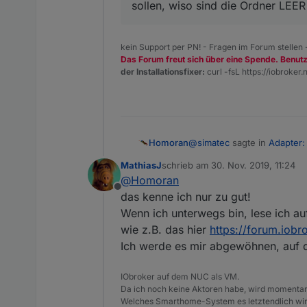
sollen, wiso sind die Ordner LEER
kein Support per PN! - Fragen im Forum stellen
Das Forum freut sich über eine Spende. Benut
der Installationsfixer:
curl -fsL https://iobroker.n
@
simatec
sagte in
Adapter:
Homoran
MathiasJ
schrieb am
30. Nov. 2019, 11:24
zuletzt editiert von
@
Homoran
einfach mal lesen
Offline
das kenne ich nur zu gut!
Wenn ich unterwegs bin, lese ich au
Danke!
War gestern abend schon im 
wie z.B. das hier
https://forum.iob
Aber genau das war in viel
Hierzu nur ein Beispiel. Da
Ich werde es mir abgewöhnen, auf d
Szenarien, liest (oder verst
@
MesserMike
sagte in
Adap
IObroker auf dem NUC als VM.
Da ich noch keine Aktoren habe, wird momentan 
Welches Smarthome-System es letztendlich wird
Kurze frage hierzu:
ZITA