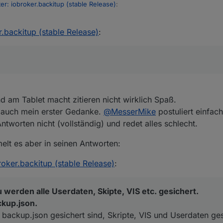
er: iobroker.backitup (stable Release)
:
.backitup (stable Release)
:
unterschied zu komplett? warum ist die differenz SO gross und warum s
 einfach mal lesen und auch die Readme vom Adapter lesen.
 schon tausendendemale gestellt und speziell dir hab ich dieses in mein
die offizielle Doku und Readme von Adaptern nutzen, aber alles schlecht
 Hilfen hier an.
 am Tablet macht zitieren nicht wirklich Spaß.
n auch mein erster Gedanke.
@
MesserMike
postuliert einfac
 und benutze die offizielle Doku von iobroker.
Antworten nicht (vollständig) und redet alles schlecht.
elt es aber in seinen Antworten:
roker.backitup (stable Release)
:
 werden alle Userdaten, Skipte, VIS etc. gesichert.
ckup.json.
ackup.json gesichert sind, Skripte, VIS und Userdaten ge