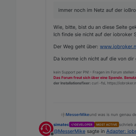
Danke für die Info
immer noch im Netz auf der ioBr
Wie, bitte, bist du an diese Seite 
Ich finde sie nicht auf der iobroker S
Der Weg geht über:
www.iobroker.n
Da komme ich nicht auf die von dir 
kein Support per PN! - Fragen im Forum stellen
Das Forum freut sich über eine Spende. Benut
der Installationsfixer:
curl -fsL https://iobroker.n
und was is nun genau de
MesserMike
simatec
schrieb
DEVELOPER
MOST ACTIVE
so und schon gehts los...
zuletzt e
@
MesserMike
sagte in
Adapter: iob
autoremove, neustart un