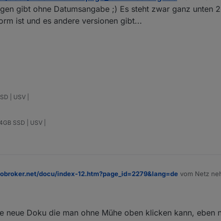
gen gibt ohne Datumsangabe ;) Es steht zwar ganz unten 26
form ist und es andere versionen gibt...
SD | USV |
64GB SSD | USV |
iobroker.net/docu/index-12.htm?page_id=2279&lang=de
vom Netz neh
leitungen gibt ohne Datumsangabe ;) Es steht zwar ganz unten 26.1.19 
Platform ist und es andere versionen gibt...
ich
 die neue Doku die man ohne Mühe oben klicken kann, eben