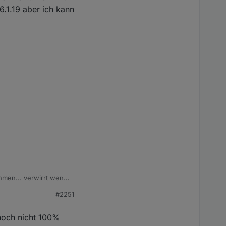
.1.19 aber ich kann
men... verwirrt wenn
aber ich kann ja ned
#2251
 noch nicht 100%