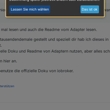
hten und neu installierten 8ter....
rust und jetzt erzählt mir jemand was von clean aufsetzen wenn man DA 
genauer befolgung der schritte, ist das system nachher zum scheitern ve
Lassen Sie mich wählen
Das ist ok
hied zu komplett? warum ist die differenz SO gross und wa
..
h mal lesen und auch die Readme vom Adapter lesen.
tausendendemale gestellt und speziell dir hab ich dieses in 
t.
izielle Doku und Readme von Adaptern nutzen, aber alles sch
n hier an.
nutze die offizielle Doku von iobroker.
nterstützen