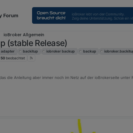
y Forum
ioBroker Allgemein
p (stable Release)
adapter
backitup
iobroker backup
backup
iobroker.backit
50
beobachtet
 das die Anleitung aber immer noch im Netz auf der ioBrokerseite unter
aluser kann nicht differenzieren und nimmt an, wenn diese Info in dies
..
s sie aktuell ist.