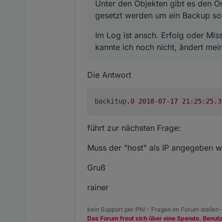
Unter den Objekten gibt es den O
gesetzt werden um ein Backup sof
Im Log ist ansch. Erfolg oder Miss
kannte ich noch nicht, ändert mei
Die Antwort
backitup
.0
2018
-
07
-
17
21
:
25
:
25.3
führt zur nächsten Frage:
Muss der "host" als IP angegeben w
Gruß
rainer
kein Support per PN! - Fragen im Forum stellen
Das Forum freut sich über eine Spende. Benut