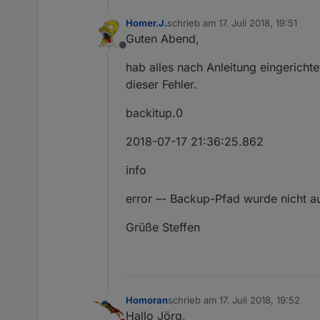
Homer.J.
schrieb am
17. Juli 2018, 19:51
zuletzt editiert von
Guten Abend,
Offline
hab alles nach Anleitung eingerichte
dieser Fehler.
backitup.0
2018-07-17 21:36:25.862
info
error –- Backup-Pfad wurde nicht a
Grüße Steffen
Homoran
schrieb am
17. Juli 2018, 19:52
zuletzt editiert von
Hallo Jörg,