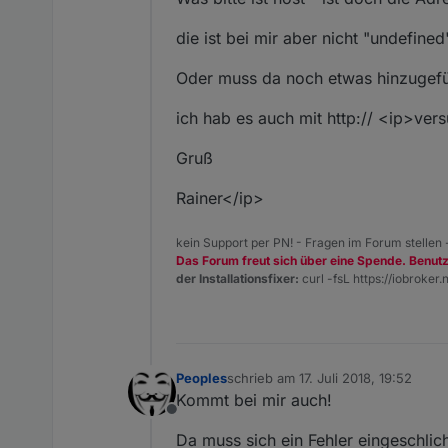
die ist bei mir aber nicht "undefined
Oder muss da noch etwas hinzugef
ich hab es auch mit http:// <ip>vers
Gruß
Rainer</ip>
kein Support per PN! - Fragen im Forum stellen
Das Forum freut sich über eine Spende. Benut
der Installationsfixer:
curl -fsL https://iobroker.n
Peoples
schrieb am
17. Juli 2018, 19:52
zuletzt editiert von
Kommt bei mir auch!
Offline
Da muss sich ein Fehler eingeschli