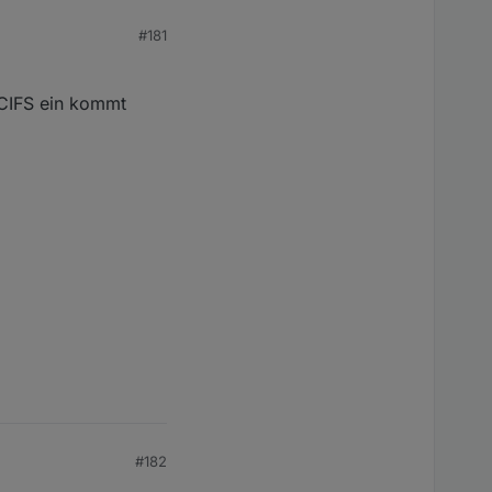
#181
r CIFS ein kommt
#182