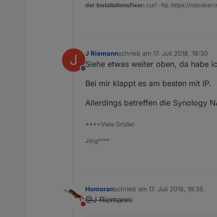
der Installationsfixer:
curl -fsL https://iobroker.n
J Riemann
schrieb am
17. Juli 2018, 19:30
J
zuletzt editiert von
Siehe etwas weiter oben, da habe ic
Offline
Bei mir klappt es am besten mit IP.
Allerdings betreffen die Synology N
****Viele Grüße!
Jörg****
Homoran
schrieb am
17. Juli 2018, 19:35
zuletzt editiert von
@J Riemann:
Nicht stören