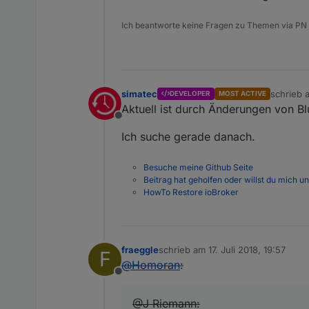
Ich beantworte keine Fragen zu Themen via PN
simatec
schrieb
DEVELOPER
MOST ACTIVE
zuletzt e
Aktuell ist durch Änderungen von Bl
Offline
Ich suche gerade danach.
Besuche meine Github Seite
Beitrag hat geholfen oder willst du mich u
HowTo Restore ioBroker
fraeggle
schrieb am
17. Juli 2018, 19:57
F
zuletzt editiert von
@
Homoran
:
Offline
@J Riemann: