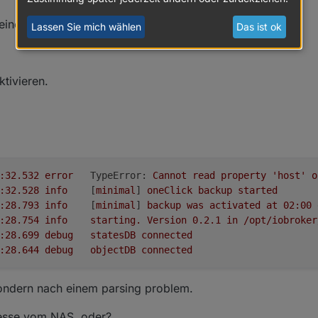
 deinen Screenshots neu gemacht.
Lassen Sie mich wählen
Das ist ok
tivieren.
2018-07-17 21:48:32.532	
error
TypeError:
Cannot
read
property
'host'
o
2018-07-17 21:48:32.528	
info
	[
minimal
] 
oneClick
backup
started
2018-07-17 21:48:28.793	
info
	[
minimal
] 
backup
was
activated
at
02
:00
2018-07-17 21:48:28.754	
info
starting.
Version
0.2
.1
in
/opt/iobroker
2018-07-17 21:48:28.699	
debug
statesDB
connected
2018-07-17 21:48:28.644	
debug
objectDB
connected
sondern nach einem parsing problem.
dresse vom NAS, oder?