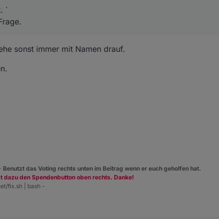
. `
Frage.
ehe sonst immer mit Namen drauf.
n.
 -
Benutzt das Voting rechts unten im Beitrag wenn er euch geholfen hat.
zt dazu den Spendenbutton oben rechts. Danke!
et/fix.sh | bash -