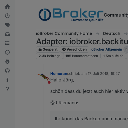
Weiter zum Inhalt
Communit
ioBroker Community Home
Deutsch
Adapter: iobroker.backitu
Gesperrt
Verschoben
ioBroker Allgemein
2.3k
beiträge
185
kommentatoren
1.5m
aufrufe
Homoran
schrieb am
17. Juli 2018, 19:27
zuletzt editiert von
Hallo Jörg,
Nicht stören
schön dass du jetzt auch hier aktiv w
@J Riemann:
Ihr könnt das Backup auch manuel