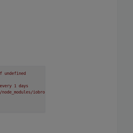
f
undefined
every
1
days
/node_modules/iobroker.backitup,
node:
v8.11.3