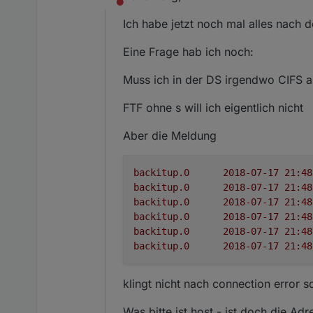
Nicht stören
Ich habe jetzt noch mal alles nach
Eine Frage hab ich noch:
Muss ich in der DS irgendwo CIFS ak
FTF ohne s will ich eigentlich nicht
Aber die Meldung
backitup.0
backitup.0
backitup.0
backitup.0
backitup.0
backitup.0
klingt nicht nach connection error 
Was bitte ist host - ist doch die A