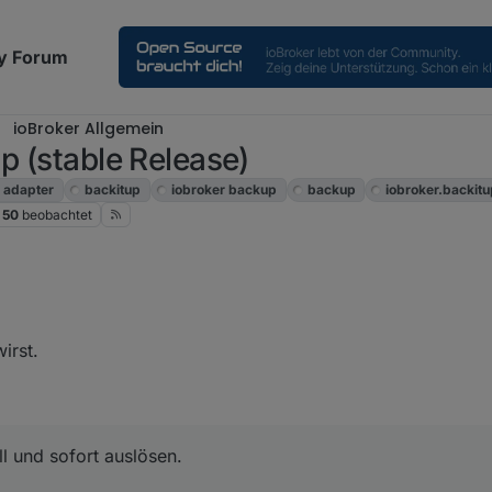
y Forum
ioBroker Allgemein
p (stable Release)
adapter
backitup
iobroker backup
backup
iobroker.backit
50
beobachtet
irst.
l und sofort auslösen.