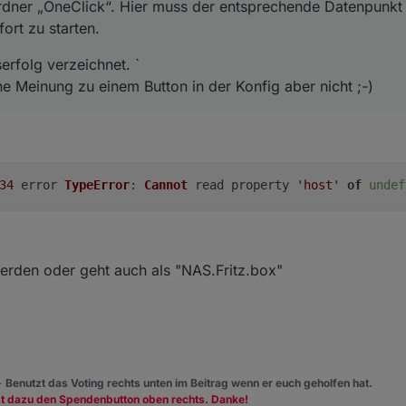
rdner „OneClick“. Hier muss der entsprechende Datenpunkt 
ort zu starten.
erfolg verzeichnet. `
ne Meinung zu einem Button in der Konfig aber nicht ;-)
34
error
TypeError
:
Cannot
read property
'host'
of
undef
erden oder geht auch als "NAS.Fritz.box"
 -
Benutzt das Voting rechts unten im Beitrag wenn er euch geholfen hat.
zt dazu den Spendenbutton oben rechts. Danke!