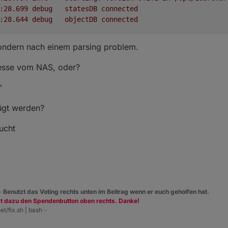
2018-07-17 21:48:28.699	
debug
statesDB
connected
2018-07-17 21:48:28.644	
debug
objectDB
connected
sondern nach einem parsing problem.
dresse vom NAS, oder?
"
ügt werden?
ucht
 -
Benutzt das Voting rechts unten im Beitrag wenn er euch geholfen hat.
zt dazu den Spendenbutton oben rechts. Danke!
et/fix.sh | bash -