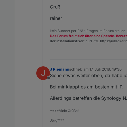
Gruß
rainer
kein Support per PN! - Fragen im Forum stellen
Das Forum freut sich über eine Spende. Benut
der Installationsfixer:
curl -fsL https://iobroker.n
J Riemann
schrieb am
17. Juli 2018, 19:30
J
zuletzt editiert von
Siehe etwas weiter oben, da habe ic
Offline
Bei mir klappt es am besten mit IP.
Allerdings betreffen die Synology N
****Viele Grüße!
Jörg****