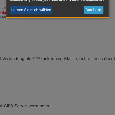
 -
Benutzt das Voting rechts unten im Beitrag wenn er euch geholfen hat.
Lassen Sie mich wählen
Das ist ok
zt dazu den Spendenbutton oben rechts. Danke!
et/fix.sh | bash -
t Verbindung als FTP funktioniert Klasse, richte ich es übe
uf CIFS-Server verbunden ---