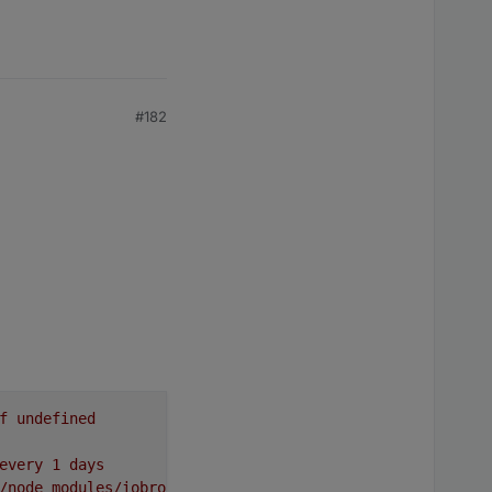
#182
f
undefined
every
1
days
/node_modules/iobroker.backitup,
node:
v8.11.3