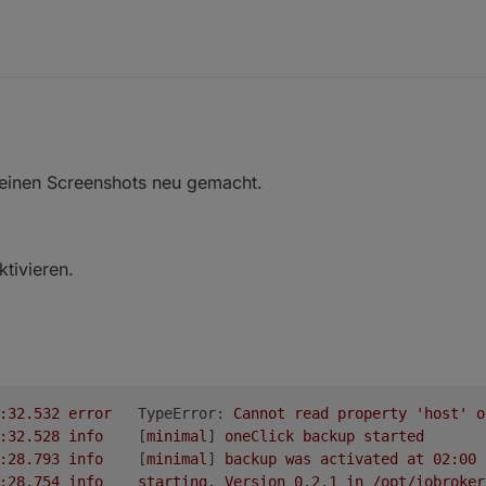
 deinen Screenshots neu gemacht.
tivieren.
2018-07-17 21:48:32.532	
error
TypeError:
Cannot
read
property
'host'
o
2018-07-17 21:48:32.528	
info
	[
minimal
] 
oneClick
backup
started
2018-07-17 21:48:28.793	
info
	[
minimal
] 
backup
was
activated
at
02
:00
2018-07-17 21:48:28.754	
info
starting.
Version
0.2
.1
in
/opt/iobroker