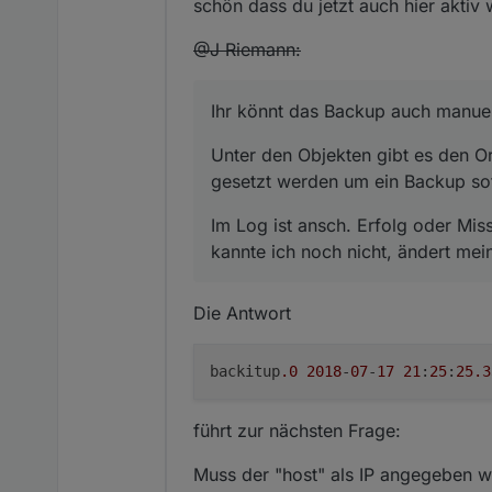
schön dass du jetzt auch hier aktiv w
@J Riemann:
Ihr könnt das Backup auch manuel
Unter den Objekten gibt es den O
gesetzt werden um ein Backup sof
Im Log ist ansch. Erfolg oder Miss
kannte ich noch nicht, ändert mei
Die Antwort
backitup
.0
2018
-
07
-
17
21
:
25
:
25.3
führt zur nächsten Frage:
Muss der "host" als IP angegeben w