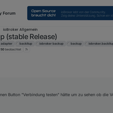
y Forum
ioBroker Allgemein
p (stable Release)
adapter
backitup
iobroker backup
backup
iobroker.backit
50
beobachtet
en Button "Verbindung testen" hätte um zu sehen ob die V