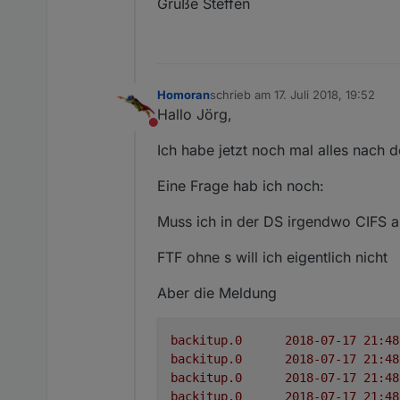
Grüße Steffen
Homoran
schrieb am
17. Juli 2018, 19:52
zuletzt editiert von
Hallo Jörg,
Nicht stören
Ich habe jetzt noch mal alles nach
Eine Frage hab ich noch:
Muss ich in der DS irgendwo CIFS ak
FTF ohne s will ich eigentlich nicht
Aber die Meldung
backitup.0
backitup.0
backitup.0
backitup.0