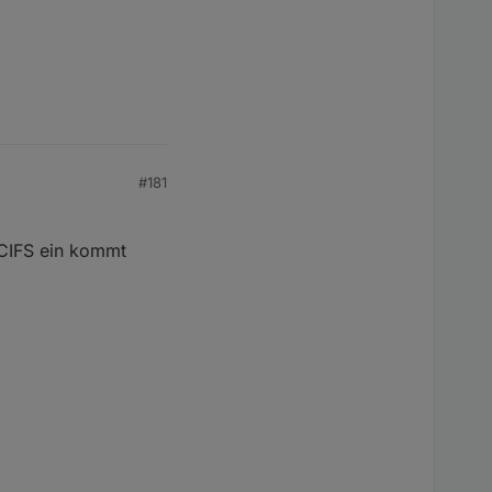
#181
r CIFS ein kommt