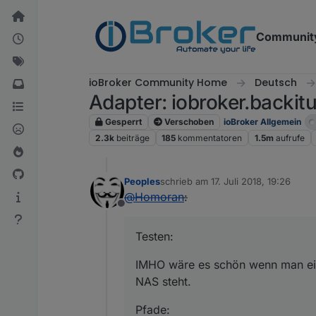
Weiter zum Inhalt
Communit
ioBroker Community Home
Deutsch
Adapter: iobroker.backitu
Gesperrt
Verschoben
ioBroker Allgemein
2.3k
beiträge
185
kommentatoren
1.5m
aufrufe
Peoples
schrieb am
17. Juli 2018, 19:26
zuletzt editiert von
@
Homoran
:
Offline
Testen:
IMHO wäre es schön wenn man ein
NAS steht.
Pfade: