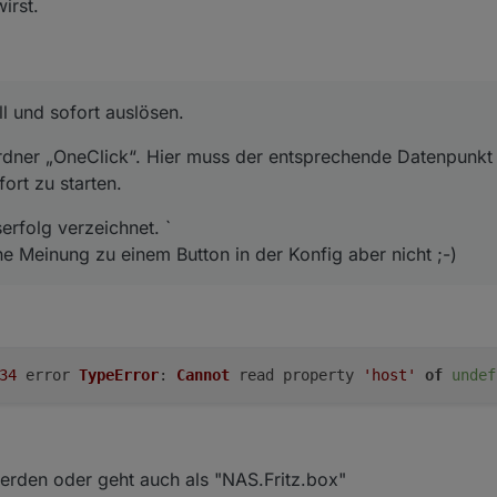
irst.
l und sofort auslösen.
rdner „OneClick“. Hier muss der entsprechende Datenpunkt 
ort zu starten.
erfolg verzeichnet. `
ne Meinung zu einem Button in der Konfig aber nicht ;-)
34
error
TypeError
:
Cannot
read property
'host'
of
undef
erden oder geht auch als "NAS.Fritz.box"