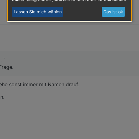
Lassen Sie mich wählen
Das ist ok
. `
Frage.
ehe sonst immer mit Namen drauf.
n.