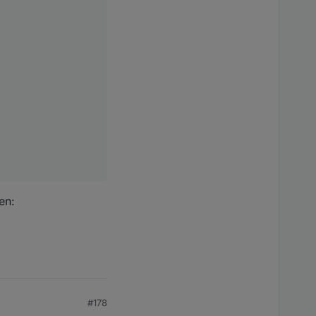
en:
#178