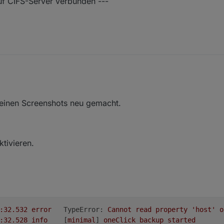
uf CIFS-Server verbunden ---
 deinen Screenshots neu gemacht.
tivieren.
2018-07-17 21:48:32.532	
error
TypeError:
Cannot
read
property
'host'
o
2018-07-17 21:48:32.528	
info
	[
minimal
] 
oneClick
backup
started