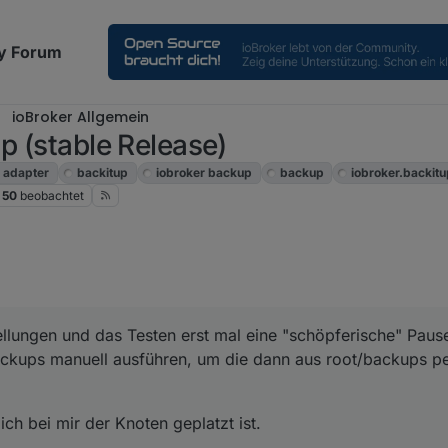
y Forum
ioBroker Allgemein
p (stable Release)
adapter
backitup
iobroker backup
backup
iobroker.backit
50
beobachtet
ellungen und das Testen erst mal eine "schöpferische" Paus
ckups manuell ausführen, um die dann aus root/backups 
ch bei mir der Knoten geplatzt ist.