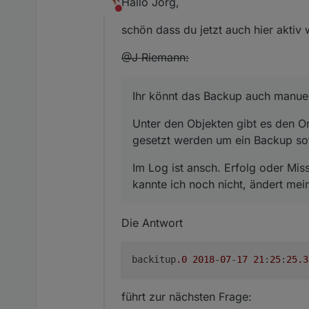
Hallo Jörg,
Nicht stören
schön dass du jetzt auch hier aktiv w
@J Riemann:
Ihr könnt das Backup auch manuel
Unter den Objekten gibt es den O
gesetzt werden um ein Backup sof
Im Log ist ansch. Erfolg oder Miss
kannte ich noch nicht, ändert mei
Die Antwort
backitup
.0
2018
-
07
-
17
21
:
25
:
25.3
führt zur nächsten Frage: