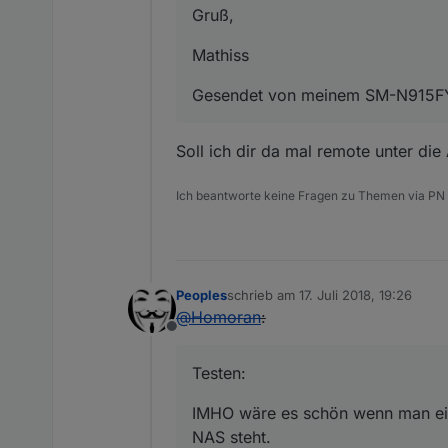
Gruß,
Mathiss
Gesendet von meinem SM-N915FY 
Soll ich dir da mal remote unter die
Ich beantworte keine Fragen zu Themen via PN
Peoples
schrieb am
17. Juli 2018, 19:26
zuletzt editiert von
@
Homoran
:
Offline
Testen:
IMHO wäre es schön wenn man ein
NAS steht.