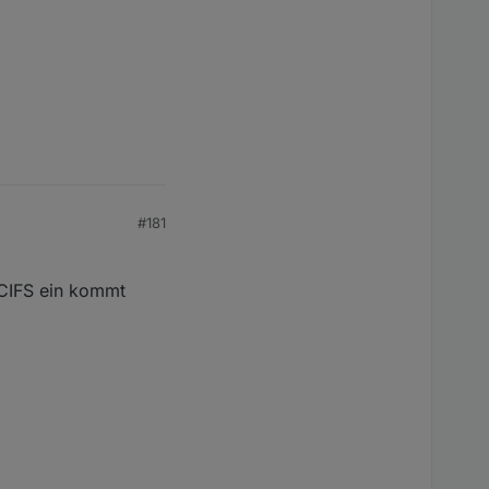
#181
r CIFS ein kommt