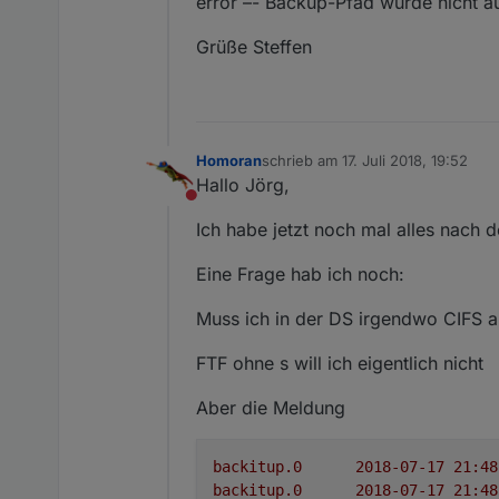
error –- Backup-Pfad wurde nicht a
Grüße Steffen
Homoran
schrieb am
17. Juli 2018, 19:52
zuletzt editiert von
Hallo Jörg,
Nicht stören
Ich habe jetzt noch mal alles nach
Eine Frage hab ich noch:
Muss ich in der DS irgendwo CIFS ak
FTF ohne s will ich eigentlich nicht
Aber die Meldung
backitup.0
backitup.0