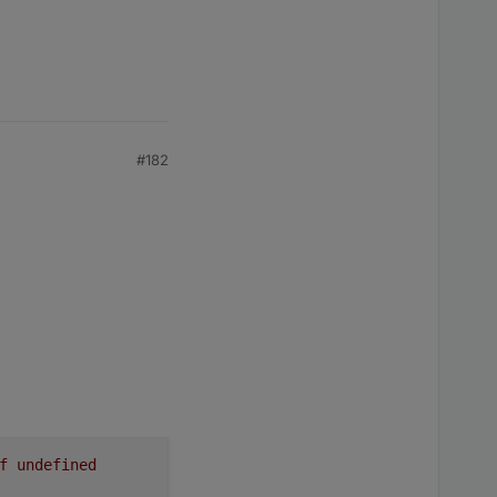
#182
f
undefined