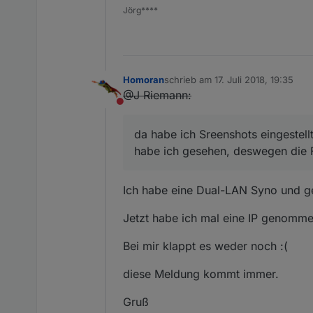
Jörg****
Homoran
schrieb am
17. Juli 2018, 19:35
zuletzt editiert von
@J Riemann:
Nicht stören
da habe ich Sreenshots eingestellt
habe ich gesehen, deswegen die 
Ich habe eine Dual-LAN Syno und g
Jetzt habe ich mal eine IP genomme
Bei mir klappt es weder noch :(
diese Meldung kommt immer.
Gruß