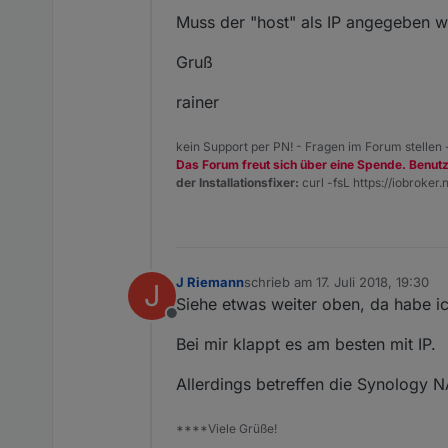
Muss der "host" als IP angegeben w
Gruß
rainer
kein Support per PN! - Fragen im Forum stellen
Das Forum freut sich über eine Spende. Benut
der Installationsfixer:
curl -fsL https://iobroker.n
J Riemann
schrieb am
17. Juli 2018, 19:30
J
zuletzt editiert von
Siehe etwas weiter oben, da habe ic
Offline
Bei mir klappt es am besten mit IP.
Allerdings betreffen die Synology N
****Viele Grüße!