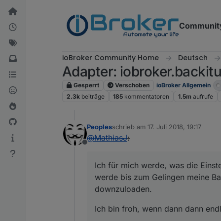
Weiter zum Inhalt
Communit
ioBroker Community Home
Deutsch
Adapter: iobroker.backitu
Gesperrt
Verschoben
ioBroker Allgemein
2.3k
beiträge
185
kommentatoren
1.5m
aufrufe
Peoples
schrieb am
17. Juli 2018, 19:17
zuletzt editiert von
@
MathiasJ
:
Offline
Ich für mich werde, was die Einst
werde bis zum Gelingen meine Ba
downzuloaden.
Ich bin froh, wenn dann dann endli