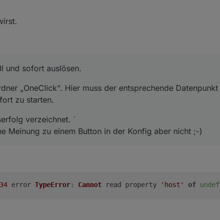
irst.
l und sofort auslösen.
rdner „OneClick“. Hier muss der entsprechende Datenpunkt 
ort zu starten.
erfolg verzeichnet. `
ne Meinung zu einem Button in der Konfig aber nicht ;-)
34
error
TypeError
:
Cannot
read property
'host'
of
undef