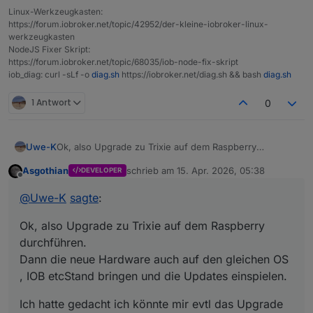
Linux-Werkzeugkasten:
https://forum.iobroker.net/topic/42952/der-kleine-iobroker-linux-
werkzeugkasten
NodeJS Fixer Skript:
https://forum.iobroker.net/topic/68035/iob-node-fix-skript
iob_diag: curl -sLf -o
diag.sh
https://iobroker.net/diag.sh && bash
diag.sh
1 Antwort
0
Ok, also Upgrade zu Trixie auf dem Raspberry
Uwe-K
durchführen.
Asgothian
schrieb am
15. Apr. 2026, 05:38
DEVELOPER
Dann die neue Hardware auch auf den gleichen OS ,
Ich hatte gedacht ich könnte mir evtl das Upgrade auf
zuletzt editiert von
Offline
IOB etcStand bringen und die Updates einspielen.
dem PI sparen. Also die neue HW installieren auf aber,
@
Uwe-K
sagte
:
aber gleiche IOB, Debmatic etc version wie auf dem PI,
dann vom PI Backups IOB etc erstellen und auf neuer
Ok, also Upgrade zu Trixie auf dem Raspberry
HW einspielen
durchführen.
Dann die neue Hardware auch auf den gleichen OS
, IOB etcStand bringen und die Updates einspielen.
Ich hatte gedacht ich könnte mir evtl das Upgrade