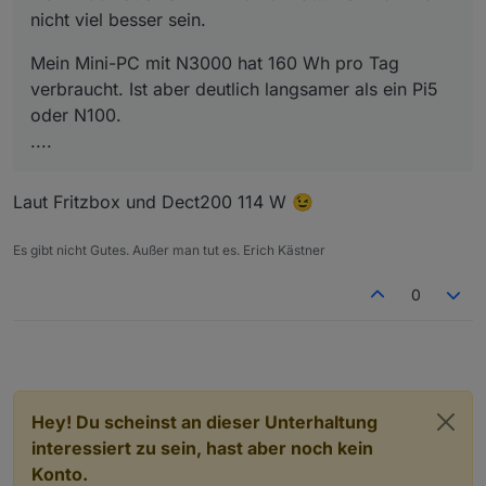
Google Coral USB KI Modul
nicht viel besser sein.
HMIP USB Stick
USB Hdd
Mein Mini-PC mit N3000 hat 160 Wh pro Tag
verbraucht. Ist aber deutlich langsamer als ein Pi5
oder N100.
....
Laut Fritzbox und Dect200 114 W 😉
Es gibt nicht Gutes. Außer man tut es. Erich Kästner
0
Hey! Du scheinst an dieser Unterhaltung
interessiert zu sein, hast aber noch kein
Konto.