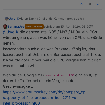
0
Vielen Dank für alle die Kommentare, das hilft.
Uwe-K
BananaJoe
schrieb am
15. Apr. 2026, 08:56
MOST ACTIVE
Nun durchforste ich mal das Forum nach Tipps zu
zuletzt editiert von BananaJoe
Online
@
Uwe-K
die ganzen Intel N95 / N97 / N100 Mini PCs
geeigneter HW für das neue System
würden gehen, auch was höher von den CPUs ist würde
gehen.
Insbesondere auch alles was Proxmox-fähig ist, das
basiert auch auf Debian, die 9er basiert auch auf Trixie.
Ich würde aber immer mal die CPU vergleichen mit dem
was du kaufen willst.
Wen du bei Google z.B.
eingiebst, ist
raspi 4 vs n100
der erste Treffer bei mir ein Vergleich der
Geschwindigkeit:
https://www.cpu-monkey.com/de/compare_cpu-
raspberry_pi_4_b_broadcom_bcm2711-vs-
intel_processor_n100