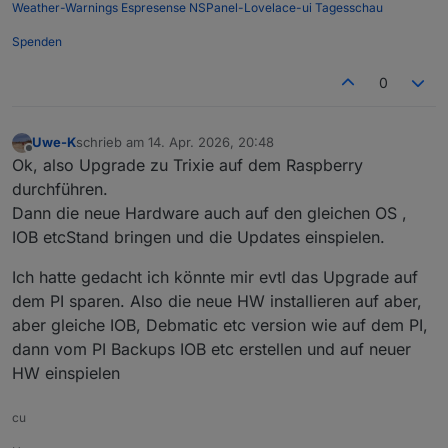
Weather-Warnings
Espresense
NSPanel-Lovelace-ui
Tagesschau
Spenden
0
Uwe-K
schrieb am
14. Apr. 2026, 20:48
zuletzt editiert von
Offline
Ok, also Upgrade zu Trixie auf dem Raspberry
durchführen.
Dann die neue Hardware auch auf den gleichen OS ,
IOB etcStand bringen und die Updates einspielen.
Ich hatte gedacht ich könnte mir evtl das Upgrade auf
dem PI sparen. Also die neue HW installieren auf aber,
aber gleiche IOB, Debmatic etc version wie auf dem PI,
dann vom PI Backups IOB etc erstellen und auf neuer
HW einspielen
cu