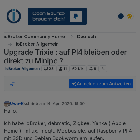
Weiter zum Inhalt
ioBroker Community Home
Deutsch
ioBroker Allgemein
Upgrade Trixie : auf PI4 bleiben oder
direkt zu Minipc ?
ioBroker Allgemein
28
11
1.1k
8
Anmelden zum Antworten
Uwe-K
schrieb am
14. Apr. 2026, 19:50
zuletzt editiert von
Offline
Hallo,
Ich habe ioBroker, debmatic, Zigbee, Yahka ( Apple
Home ), influx, mqqtt, Modbus etc. auf Raspberry PI 4
mit SSD und Debian Bookworm am laufen.