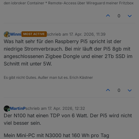
den iobroker Container * Remote-Access über Wireguard meiner Fritzbox
0
Winni
schrieb am
17. Apr. 2026, 11:39
MOST ACTIVE
zuletzt editiert von
Offline
Was halt sehr für den Raspberry Pi5 spricht ist der
niedrige Stromverbrauch. Bei mir läuft der Pi5 8gb mit
angeschlossenen Zigbee Dongle und einer 2Tb SSD im
Schnitt mit unter 5W.
Es gibt nicht Gutes. Außer man tut es. Erich Kästner
0
MartinP
schrieb am
17. Apr. 2026, 12:32
zuletzt editiert von
Online
Der N100 hat einen TDP von 6 Watt. Der Pi5 wird nicht
viel besser sein.
Mein Mini-PC mit N3000 hat 160 Wh pro Tag