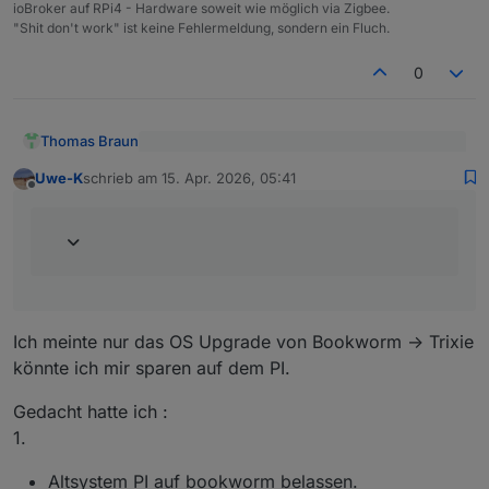
ioBroker auf RPi4 - Hardware soweit wie möglich via Zigbee.
"Shit don't work" ist keine Fehlermeldung, sondern ein Fluch.
0
Thomas Braun
@
Uwe-K
sagte
:
Uwe-K
schrieb am
15. Apr. 2026, 05:41
zuletzt editiert von
Offline
Dann ist halt das Versionsdelta größer und ein
Ich hatte gedacht ich könnte mir evtl das
Wechsel kann u. U. schwieriger werden.
Upgrade auf dem PI sparen.
Auch bei einem Dist-Upgrade fährt man die
Versionen soweit wie möglich aneinander
heran. Also das Altsystem muss auf dem letzten
Stand sein und man springt dann von dort aus
auf das neue Release.
Ich meinte nur das OS Upgrade von Bookworm -> Trixie
könnte ich mir sparen auf dem PI.
Gedacht hatte ich :
1.
Altsystem PI auf bookworm belassen.