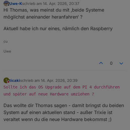
Uwe-K
schrieb am
14. Apr. 2026, 20:37
zuletzt editiert von
Offline
Hi Thomas, was meinst du mit ‚beide Systeme
möglichst aneinander heranfahren‘ ?
Aktuell habe ich nur eines, nämlich den Raspberry
cu
Uwe
0
ticaki
schrieb am
14. Apr. 2026, 20:39
T
zuletzt editiert von
Nicht stören
Sollte ich das OS Upgrade auf dem PI 4 durchführen
und später auf neue Hardware umziehen ?
Das wollte dir Thomas sagen - damit bringst du beiden
System auf einen aktuellen stand - außer Trixie ist
veraltet wenn du die neue Hardware bekommst ;)