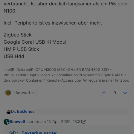
verbraucht. Ist aber deutlich langsamer als ein Pi5 oder
N100.
Incl. Peripherie ist es inzwischen aber mehr.
Zigbee Stick
Google Coral USB KI Modul
HMIP USB Stick
USB Hdd
Intel(R) Celeron(R) CPU N3000 @1.04GHz 8G RAM 480G SSD *
Virtualization : unprivileged lxc container on Proxmox * 6 GByte RAM für
den iobroker Container * Remote-Access über Wireguard meiner Fritzbox
1 Antwort
0
Dr. Bakterius
@
Beowolf
sagte
:
Beowolf
schrieb am
17. Apr. 2026, 13:31
B
zuletzt editiert von Beowolf
Offline
Würde ich nicht empfehlen. Ist immer noch
Wäre der Pi 5 8GB nichts für dich?
langsamer als ein n100 und hat nur 8 GB RAM.
@
Dr.-Bakterius
sagte
: