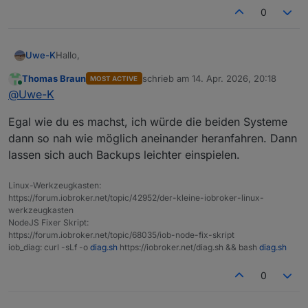
0
Hallo,
Uwe-K
Thomas Braun
schrieb am
14. Apr. 2026, 20:18
MOST ACTIVE
Ich habe ioBroker, debmatic, Zigbee, Yahka ( Apple
zuletzt editiert von
Online
@
Uwe-K
Home ), influx, mqqtt, Modbus etc. auf Raspberry PI 4
mit SSD und Debian Bookworm am laufen.
Das System funktioniert soweit stabil, aber nicht mehr
Egal wie du es machst, ich würde die beiden Systeme
sonderlich performant.
Ich möchte nun das Thema OS Upgrade auf trixie‘
dann so nah wie möglich aneinander heranfahren. Dann
angehen und ggf. Migration auf bessere Hardware (
lassen sich auch Backups leichter einspielen.
minipc mit Proxomox ? )
Die Frage wäre :
Sollte ich das OS Upgrade auf dem PI 4 durchführen
Linux-Werkzeugkasten:
und später auf neue Hardware umziehen ?
Was wären da eure Empfehlungen …
https://forum.iobroker.net/topic/42952/der-kleine-iobroker-linux-
Oder besser als auf der neuen HW ‚vorbereiten‘ und
werkzeugkasten
dann die Backups von ioBroker, Influx etc dort
NodeJS Fixer Skript:
einspielen ?
https://forum.iobroker.net/topic/68035/iob-node-fix-skript
iob_diag: curl -sLf -o
diag.sh
https://iobroker.net/diag.sh && bash
diag.sh
0