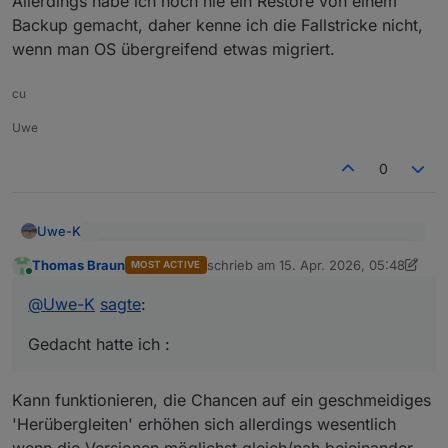
Allerdings habe ich noch nie ein Restore von einem
Backup gemacht, daher kenne ich die Fallstricke nicht,
wenn man OS übergreifend etwas migriert.
cu
Uwe
0
Uwe-K
@
Uwe-K
sagte
:
Thomas Braun
schrieb am
15. Apr. 2026, 05:48
MOST ACTIVE
zuletzt editiert von Thomas Braun
Online
Ich hatte gedacht ich könnte mir evtl das
@
Uwe-K
sagte
:
Ich meinte nur das OS Upgrade von Bookworm ->
Upgrade auf dem PI sparen.
Trixie könnte ich mir sparen auf dem PI.
Gedacht hatte ich :
Gedacht hatte ich :
1.
Altsystem PI auf bookworm belassen.
Kann funktionieren, die Chancen auf ein geschmeidiges
alle Komponenten IOB, Adapter, Zigbee, Debmatic
'Herübergleiten' erhöhen sich allerdings wesentlich
etc auf neuesten Stand bringen
neues System ( Mini Pc ? ) mit Proxomox
wenn die Versionen möglichst gleich/nah beieinander
aufsetzen