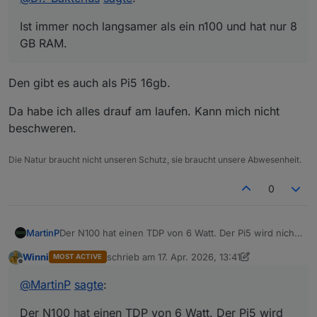
Dazu braucht man dann noch ein Netzteil, ein
Leider ist deren Preis aufgrund dem RAM und
Laufwerk und ein Gehäuse. Ein Mini-PC mit
SSD-Wahnsinn schon deutlich höher als vor
Ist immer noch langsamer als ein n100 und hat nur 8
einem n100 ist da flexibler, er läuft mit bis zu 32
einem Jahr. Aber ich finde, immer noch die
GB RAM.
GB RAM (inoffiziell) und alles ist fix und fertig
bessere Wahl. Und vom Preis spart man sich beim
schön in einem kleinen Gehäuse mit Lüfter (den
Pi auch nicht wirklich etwas wenn man auch das
man in der Regel nicht hört).
nötige Zubehör berücksichtigt.
Den gibt es auch als Pi5 16gb.
Da habe ich alles drauf am laufen. Kann mich nicht
beschweren.
Die Natur braucht nicht unseren Schutz, sie braucht unsere Abwesenheit.
0
Der N100 hat einen TDP von 6 Watt. Der Pi5 wird nicht
MartinP
viel besser sein.
Winni
schrieb am
17. Apr. 2026, 13:41
MOST ACTIVE
Mein Mini-PC mit N3000 hat 160 Wh pro Tag
zuletzt editiert von Winni
Offline
verbraucht. Ist aber deutlich langsamer als ein Pi5 oder
@
MartinP
sagte
:
N100.
Incl. Peripherie ist es inzwischen aber mehr.
Der N100 hat einen TDP von 6 Watt. Der Pi5 wird
Zigbee Stick