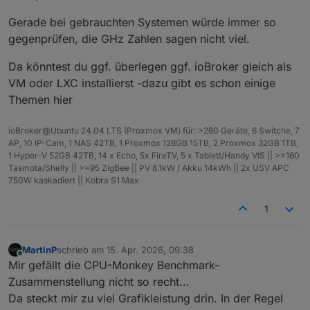
Gerade bei gebrauchten Systemen würde immer so
gegenprüfen, die GHz Zahlen sagen nicht viel.
Da könntest du ggf. überlegen ggf. ioBroker gleich als
VM oder LXC installierst -dazu gibt es schon einige
Themen hier
ioBroker@Ubuntu 24.04 LTS (Proxmox VM) für: >260 Geräte, 6 Switche, 7
AP, 10 IP-Cam, 1 NAS 42TB, 1 Proxmox 128GB 15TB, 2 Proxmox 32GB 1TB,
1 Hyper-V 52GB 42TB, 14 x Echo, 5x FireTV, 5 x Tablett/Handy VIS || >=160
Tasmota/Shelly || >=95 ZigBee || PV 8.1kW / Akku 14kWh || 2x USV APC
750W kaskadiert || Kobra S1 Max
1
MartinP
schrieb am
15. Apr. 2026, 09:38
zuletzt editiert von
Online
Mir gefällt die CPU-Monkey Benchmark-
Zusammenstellung nicht so recht...
Da steckt mir zu viel Grafikleistung drin. In der Regel