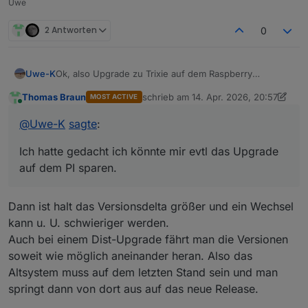
Uwe
2 Antworten
0
Ok, also Upgrade zu Trixie auf dem Raspberry
Uwe-K
durchführen.
Thomas Braun
schrieb am
14. Apr. 2026, 20:57
MOST ACTIVE
Dann die neue Hardware auch auf den gleichen OS ,
Ich hatte gedacht ich könnte mir evtl das Upgrade auf
zuletzt editiert von Thomas Braun
Online
IOB etcStand bringen und die Updates einspielen.
dem PI sparen. Also die neue HW installieren auf aber,
@
Uwe-K
sagte
:
aber gleiche IOB, Debmatic etc version wie auf dem PI,
dann vom PI Backups IOB etc erstellen und auf neuer
Ich hatte gedacht ich könnte mir evtl das Upgrade
HW einspielen
auf dem PI sparen.
Dann ist halt das Versionsdelta größer und ein Wechsel
kann u. U. schwieriger werden.
Auch bei einem Dist-Upgrade fährt man die Versionen
soweit wie möglich aneinander heran. Also das
Altsystem muss auf dem letzten Stand sein und man
springt dann von dort aus auf das neue Release.