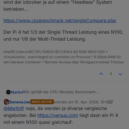
wird der iobroker ja auf einem "Headless" System
betrieben...
https://www.cpubenchmark.net/singleCompare.php
Der Pi 4 hat 1/3 der Single Thread Leistung eines N100,
und nur 1/8 der Multi-Thread Leistung.
Intel(R) Celeron(R) CPU N3000 @1.04GHz 8G RAM 480G SSD *
Virtualization : unprivileged lxc container on Proxmox * 6 GByte RAM für
den iobroker Container * Remote-Access über Wireguard meiner Fritzbox
1
Mir gefällt die CPU-Monkey Benchmark-
MartinP
Zusammenstellung nicht so recht...
BananaJoe
schrieb am
15. Apr. 2026, 10:16
MOST ACTIVE
Da steckt mir zu viel Grafikleistung drin. In der Regel
https://www.cpubenchmark.net/singleCompare.php
zuletzt editiert von BananaJoe
Online
@
MartinP
naja, da werden ja diverse vergleiche
wird der iobroker ja auf einem "Headless" System
betrieben...
Der Pi 4 hat 1/3 der Single Thread Leistung eines N100,
angeboten. Bei
https://versus.com
liegt dasn ein Pi 4
und nur 1/8 der Multi-Thread Leistung.
mit einem N100 quasi gleichauf: