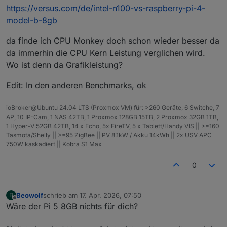
https://versus.com/de/intel-n100-vs-raspberry-pi-4-
model-b-8gb
da finde ich CPU Monkey doch schon wieder besser da
da immerhin die CPU Kern Leistung verglichen wird.
Wo ist denn da Grafikleistung?
Edit: In den anderen Benchmarks, ok
ioBroker@Ubuntu 24.04 LTS (Proxmox VM) für: >260 Geräte, 6 Switche, 7
AP, 10 IP-Cam, 1 NAS 42TB, 1 Proxmox 128GB 15TB, 2 Proxmox 32GB 1TB,
1 Hyper-V 52GB 42TB, 14 x Echo, 5x FireTV, 5 x Tablett/Handy VIS || >=160
Tasmota/Shelly || >=95 ZigBee || PV 8.1kW / Akku 14kWh || 2x USV APC
750W kaskadiert || Kobra S1 Max
0
Beowolf
schrieb am
17. Apr. 2026, 07:50
B
zuletzt editiert von
Offline
Wäre der Pi 5 8GB nichts für dich?