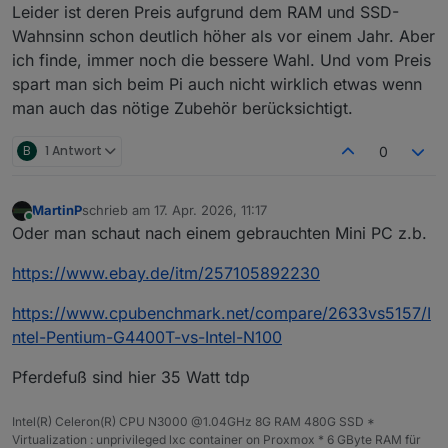
Leider ist deren Preis aufgrund dem RAM und SSD-
Wahnsinn schon deutlich höher als vor einem Jahr. Aber
ich finde, immer noch die bessere Wahl. Und vom Preis
spart man sich beim Pi auch nicht wirklich etwas wenn
man auch das nötige Zubehör berücksichtigt.
B
1 Antwort
0
MartinP
schrieb am
17. Apr. 2026, 11:17
zuletzt editiert von
Online
Oder man schaut nach einem gebrauchten Mini PC z.b.
https://www.ebay.de/itm/257105892230
https://www.cpubenchmark.net/compare/2633vs5157/I
ntel-Pentium-G4400T-vs-Intel-N100
Pferdefuß sind hier 35 Watt tdp
Intel(R) Celeron(R) CPU N3000 @1.04GHz 8G RAM 480G SSD *
Virtualization : unprivileged lxc container on Proxmox * 6 GByte RAM für