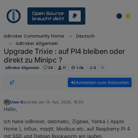
Weiter zum Inhalt
ioBroker Community Home
Deutsch
ioBroker Allgemein
Upgrade Trixie : auf PI4 bleiben oder
direkt zu Minipc ?
ioBroker Allgemein
28
11
1.0k
8
Anmelden zum Antworten
Uwe-K
schrieb am
14. Apr. 2026, 19:50
zuletzt editiert von
Offline
Hallo,
Ich habe ioBroker, debmatic, Zigbee, Yahka ( Apple
Home ), influx, mqqtt, Modbus etc. auf Raspberry PI 4
mit SSD und Debian Bookworm am laufen.