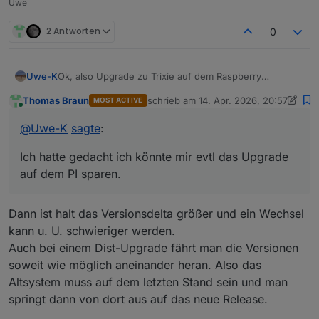
Uwe
2 Antworten
0
Ok, also Upgrade zu Trixie auf dem Raspberry
Uwe-K
durchführen.
Thomas Braun
schrieb am
14. Apr. 2026, 20:57
MOST ACTIVE
Dann die neue Hardware auch auf den gleichen OS ,
Ich hatte gedacht ich könnte mir evtl das Upgrade auf
zuletzt editiert von Thomas Braun
Online
IOB etcStand bringen und die Updates einspielen.
dem PI sparen. Also die neue HW installieren auf aber,
@
Uwe-K
sagte
:
aber gleiche IOB, Debmatic etc version wie auf dem PI,
dann vom PI Backups IOB etc erstellen und auf neuer
Ich hatte gedacht ich könnte mir evtl das Upgrade
HW einspielen
auf dem PI sparen.
Dann ist halt das Versionsdelta größer und ein Wechsel
kann u. U. schwieriger werden.
Auch bei einem Dist-Upgrade fährt man die Versionen
soweit wie möglich aneinander heran. Also das
Altsystem muss auf dem letzten Stand sein und man
springt dann von dort aus auf das neue Release.