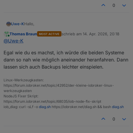
0
Hallo,
Uwe-K
Thomas Braun
schrieb am
14. Apr. 2026, 20:18
MOST ACTIVE
Ich habe ioBroker, debmatic, Zigbee, Yahka ( Apple
zuletzt editiert von
Online
@
Uwe-K
Home ), influx, mqqtt, Modbus etc. auf Raspberry PI 4
mit SSD und Debian Bookworm am laufen.
Das System funktioniert soweit stabil, aber nicht mehr
Egal wie du es machst, ich würde die beiden Systeme
sonderlich performant.
Ich möchte nun das Thema OS Upgrade auf trixie‘
dann so nah wie möglich aneinander heranfahren. Dann
angehen und ggf. Migration auf bessere Hardware (
lassen sich auch Backups leichter einspielen.
minipc mit Proxomox ? )
Die Frage wäre :
Sollte ich das OS Upgrade auf dem PI 4 durchführen
Linux-Werkzeugkasten:
und später auf neue Hardware umziehen ?
Was wären da eure Empfehlungen …
https://forum.iobroker.net/topic/42952/der-kleine-iobroker-linux-
Oder besser als auf der neuen HW ‚vorbereiten‘ und
werkzeugkasten
dann die Backups von ioBroker, Influx etc dort
NodeJS Fixer Skript:
einspielen ?
https://forum.iobroker.net/topic/68035/iob-node-fix-skript
iob_diag: curl -sLf -o
diag.sh
https://iobroker.net/diag.sh && bash
diag.sh
0