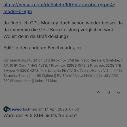
https://versus.com/de/intel-n100-vs-raspberry-pi-4-
model-b-8gb
da finde ich CPU Monkey doch schon wieder besser da
da immerhin die CPU Kern Leistung verglichen wird.
Wo ist denn da Grafikleistung?
Edit: In den anderen Benchmarks, ok
ioBroker@Ubuntu 24.04 LTS (Proxmox VM) für: >260 Geräte, 6 Switche, 7
AP, 10 IP-Cam, 1 NAS 42TB, 1 Proxmox 128GB 15TB, 2 Proxmox 32GB 1TB,
1 Hyper-V 52GB 42TB, 14 x Echo, 5x FireTV, 5 x Tablett/Handy VIS || >=160
Tasmota/Shelly || >=95 ZigBee || PV 8.1kW / Akku 14kWh || 2x USV APC
750W kaskadiert || Kobra S1 Max
0
Beowolf
schrieb am
17. Apr. 2026, 07:50
B
zuletzt editiert von
Offline
Wäre der Pi 5 8GB nichts für dich?