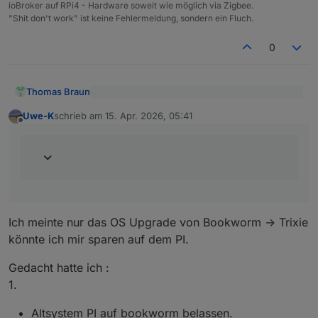
ioBroker auf RPi4 - Hardware soweit wie möglich via Zigbee.
"Shit don't work" ist keine Fehlermeldung, sondern ein Fluch.
0
Thomas Braun
@
Uwe-K
sagte
:
Uwe-K
schrieb am
15. Apr. 2026, 05:41
zuletzt editiert von
Offline
Dann ist halt das Versionsdelta größer und ein
Ich hatte gedacht ich könnte mir evtl das
Wechsel kann u. U. schwieriger werden.
Upgrade auf dem PI sparen.
Auch bei einem Dist-Upgrade fährt man die
Versionen soweit wie möglich aneinander
heran. Also das Altsystem muss auf dem letzten
Stand sein und man springt dann von dort aus
auf das neue Release.
Ich meinte nur das OS Upgrade von Bookworm -> Trixie
könnte ich mir sparen auf dem PI.
Gedacht hatte ich :
1.
Altsystem PI auf bookworm belassen.