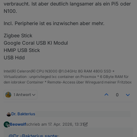
verbraucht. Ist aber deutlich langsamer als ein Pi5 oder
N100.
Incl. Peripherie ist es inzwischen aber mehr.
Zigbee Stick
Google Coral USB KI Modul
HMIP USB Stick
USB Hdd
Intel(R) Celeron(R) CPU N3000 @1.04GHz 8G RAM 480G SSD *
Virtualization : unprivileged lxc container on Proxmox * 6 GByte RAM für
den iobroker Container * Remote-Access über Wireguard meiner Fritzbox
1 Antwort
0
Dr. Bakterius
@
Beowolf
sagte
:
Beowolf
schrieb am
17. Apr. 2026, 13:31
B
zuletzt editiert von Beowolf
Offline
Würde ich nicht empfehlen. Ist immer noch
Wäre der Pi 5 8GB nichts für dich?
langsamer als ein n100 und hat nur 8 GB RAM.
@
Dr.-Bakterius
sagte
: