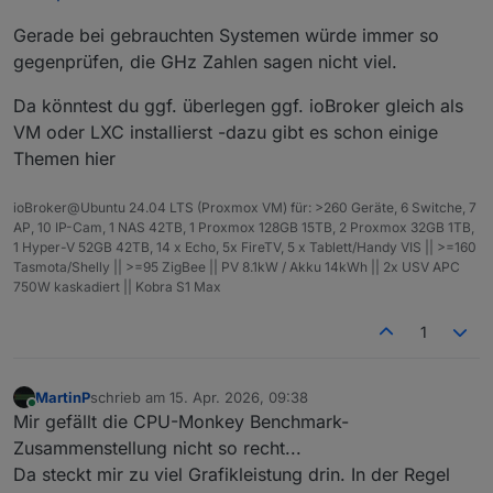
Gerade bei gebrauchten Systemen würde immer so
gegenprüfen, die GHz Zahlen sagen nicht viel.
Da könntest du ggf. überlegen ggf. ioBroker gleich als
VM oder LXC installierst -dazu gibt es schon einige
Themen hier
ioBroker@Ubuntu 24.04 LTS (Proxmox VM) für: >260 Geräte, 6 Switche, 7
AP, 10 IP-Cam, 1 NAS 42TB, 1 Proxmox 128GB 15TB, 2 Proxmox 32GB 1TB,
1 Hyper-V 52GB 42TB, 14 x Echo, 5x FireTV, 5 x Tablett/Handy VIS || >=160
Tasmota/Shelly || >=95 ZigBee || PV 8.1kW / Akku 14kWh || 2x USV APC
750W kaskadiert || Kobra S1 Max
1
MartinP
schrieb am
15. Apr. 2026, 09:38
zuletzt editiert von
Online
Mir gefällt die CPU-Monkey Benchmark-
Zusammenstellung nicht so recht...
Da steckt mir zu viel Grafikleistung drin. In der Regel