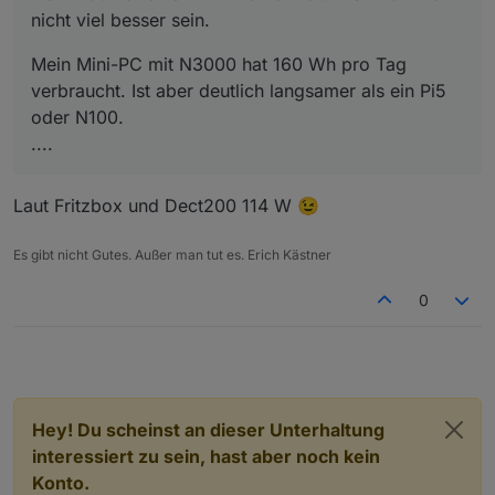
Google Coral USB KI Modul
nicht viel besser sein.
HMIP USB Stick
USB Hdd
Mein Mini-PC mit N3000 hat 160 Wh pro Tag
verbraucht. Ist aber deutlich langsamer als ein Pi5
oder N100.
....
Laut Fritzbox und Dect200 114 W 😉
Es gibt nicht Gutes. Außer man tut es. Erich Kästner
0
Hey! Du scheinst an dieser Unterhaltung
interessiert zu sein, hast aber noch kein
Konto.