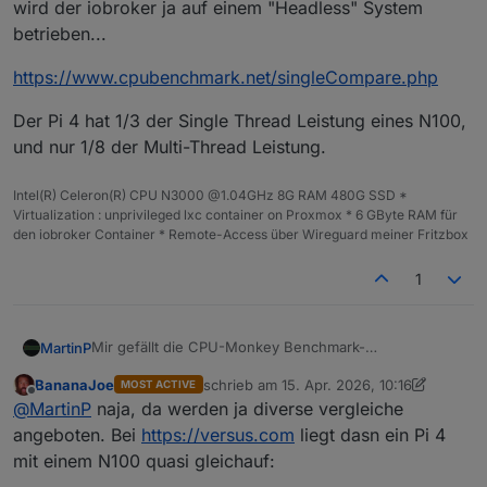
wird der iobroker ja auf einem "Headless" System
betrieben...
https://www.cpubenchmark.net/singleCompare.php
Der Pi 4 hat 1/3 der Single Thread Leistung eines N100,
und nur 1/8 der Multi-Thread Leistung.
Intel(R) Celeron(R) CPU N3000 @1.04GHz 8G RAM 480G SSD *
Virtualization : unprivileged lxc container on Proxmox * 6 GByte RAM für
den iobroker Container * Remote-Access über Wireguard meiner Fritzbox
1
Mir gefällt die CPU-Monkey Benchmark-
MartinP
Zusammenstellung nicht so recht...
BananaJoe
schrieb am
15. Apr. 2026, 10:16
MOST ACTIVE
Da steckt mir zu viel Grafikleistung drin. In der Regel
https://www.cpubenchmark.net/singleCompare.php
zuletzt editiert von BananaJoe
Offline
@
MartinP
naja, da werden ja diverse vergleiche
wird der iobroker ja auf einem "Headless" System
betrieben...
Der Pi 4 hat 1/3 der Single Thread Leistung eines N100,
angeboten. Bei
https://versus.com
liegt dasn ein Pi 4
und nur 1/8 der Multi-Thread Leistung.
mit einem N100 quasi gleichauf: