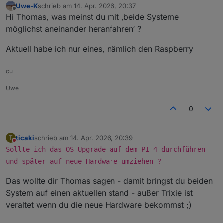
Uwe-K
schrieb am
14. Apr. 2026, 20:37
zuletzt editiert von
Offline
Hi Thomas, was meinst du mit ‚beide Systeme
möglichst aneinander heranfahren‘ ?
Aktuell habe ich nur eines, nämlich den Raspberry
cu
Uwe
0
ticaki
schrieb am
14. Apr. 2026, 20:39
T
zuletzt editiert von
Nicht stören
Sollte ich das OS Upgrade auf dem PI 4 durchführen
und später auf neue Hardware umziehen ?
Das wollte dir Thomas sagen - damit bringst du beiden
System auf einen aktuellen stand - außer Trixie ist
veraltet wenn du die neue Hardware bekommst ;)