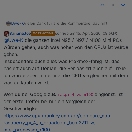
0
Vielen Dank für alle die Kommentare, das hilft.
Uwe-K
BananaJoe
schrieb am
15. Apr. 2026, 08:56
MOST ACTIVE
Nun durchforste ich mal das Forum nach Tipps zu
zuletzt editiert von BananaJoe
Offline
@
Uwe-K
die ganzen Intel N95 / N97 / N100 Mini PCs
geeigneter HW für das neue System
würden gehen, auch was höher von den CPUs ist würde
gehen.
Insbesondere auch alles was Proxmox-fähig ist, das
basiert auch auf Debian, die 9er basiert auch auf Trixie.
Ich würde aber immer mal die CPU vergleichen mit dem
was du kaufen willst.
Wen du bei Google z.B.
eingiebst, ist
raspi 4 vs n100
der erste Treffer bei mir ein Vergleich der
Geschwindigkeit:
https://www.cpu-monkey.com/de/compare_cpu-
raspberry_pi_4_b_broadcom_bcm2711-vs-
intel_processor_n100