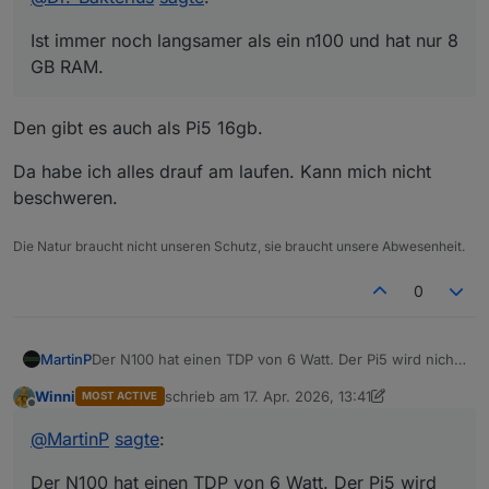
Dazu braucht man dann noch ein Netzteil, ein
Leider ist deren Preis aufgrund dem RAM und
Laufwerk und ein Gehäuse. Ein Mini-PC mit
SSD-Wahnsinn schon deutlich höher als vor
Ist immer noch langsamer als ein n100 und hat nur 8
einem n100 ist da flexibler, er läuft mit bis zu 32
einem Jahr. Aber ich finde, immer noch die
GB RAM.
GB RAM (inoffiziell) und alles ist fix und fertig
bessere Wahl. Und vom Preis spart man sich beim
schön in einem kleinen Gehäuse mit Lüfter (den
Pi auch nicht wirklich etwas wenn man auch das
man in der Regel nicht hört).
nötige Zubehör berücksichtigt.
Den gibt es auch als Pi5 16gb.
Da habe ich alles drauf am laufen. Kann mich nicht
beschweren.
Die Natur braucht nicht unseren Schutz, sie braucht unsere Abwesenheit.
0
Der N100 hat einen TDP von 6 Watt. Der Pi5 wird nicht
MartinP
viel besser sein.
Winni
schrieb am
17. Apr. 2026, 13:41
MOST ACTIVE
Mein Mini-PC mit N3000 hat 160 Wh pro Tag
zuletzt editiert von Winni
Offline
verbraucht. Ist aber deutlich langsamer als ein Pi5 oder
@
MartinP
sagte
:
N100.
Incl. Peripherie ist es inzwischen aber mehr.
Der N100 hat einen TDP von 6 Watt. Der Pi5 wird
Zigbee Stick