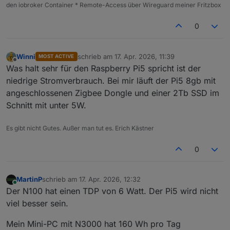
den iobroker Container * Remote-Access über Wireguard meiner Fritzbox
0
Winni
schrieb am
17. Apr. 2026, 11:39
MOST ACTIVE
zuletzt editiert von
Offline
Was halt sehr für den Raspberry Pi5 spricht ist der
niedrige Stromverbrauch. Bei mir läuft der Pi5 8gb mit
angeschlossenen Zigbee Dongle und einer 2Tb SSD im
Schnitt mit unter 5W.
Es gibt nicht Gutes. Außer man tut es. Erich Kästner
0
MartinP
schrieb am
17. Apr. 2026, 12:32
zuletzt editiert von
Online
Der N100 hat einen TDP von 6 Watt. Der Pi5 wird nicht
viel besser sein.
Mein Mini-PC mit N3000 hat 160 Wh pro Tag