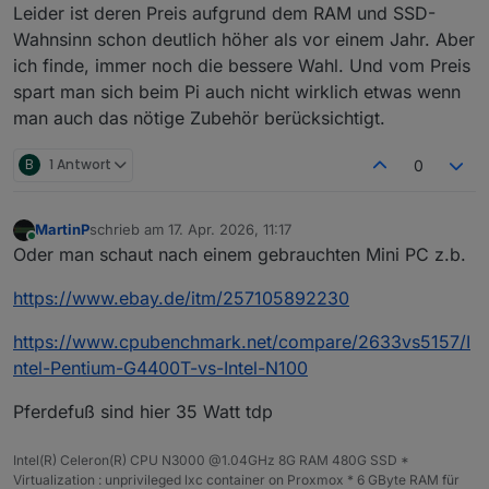
Leider ist deren Preis aufgrund dem RAM und SSD-
Wahnsinn schon deutlich höher als vor einem Jahr. Aber
ich finde, immer noch die bessere Wahl. Und vom Preis
spart man sich beim Pi auch nicht wirklich etwas wenn
man auch das nötige Zubehör berücksichtigt.
B
1 Antwort
0
MartinP
schrieb am
17. Apr. 2026, 11:17
zuletzt editiert von
Online
Oder man schaut nach einem gebrauchten Mini PC z.b.
https://www.ebay.de/itm/257105892230
https://www.cpubenchmark.net/compare/2633vs5157/I
ntel-Pentium-G4400T-vs-Intel-N100
Pferdefuß sind hier 35 Watt tdp
Intel(R) Celeron(R) CPU N3000 @1.04GHz 8G RAM 480G SSD *
Virtualization : unprivileged lxc container on Proxmox * 6 GByte RAM für