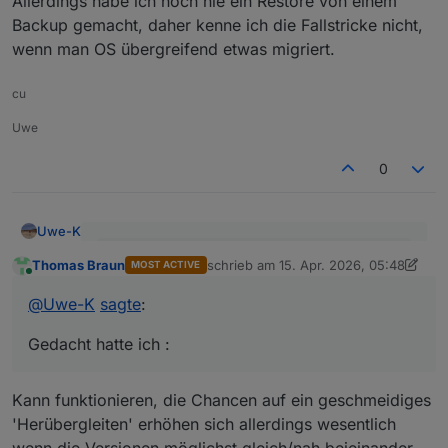
Allerdings habe ich noch nie ein Restore von einem
Backup gemacht, daher kenne ich die Fallstricke nicht,
wenn man OS übergreifend etwas migriert.
cu
Uwe
0
Uwe-K
@
Uwe-K
sagte
:
Thomas Braun
schrieb am
15. Apr. 2026, 05:48
MOST ACTIVE
zuletzt editiert von Thomas Braun
Online
Ich hatte gedacht ich könnte mir evtl das
@
Uwe-K
sagte
:
Ich meinte nur das OS Upgrade von Bookworm ->
Upgrade auf dem PI sparen.
Trixie könnte ich mir sparen auf dem PI.
Gedacht hatte ich :
Gedacht hatte ich :
1.
Altsystem PI auf bookworm belassen.
Kann funktionieren, die Chancen auf ein geschmeidiges
alle Komponenten IOB, Adapter, Zigbee, Debmatic
'Herübergleiten' erhöhen sich allerdings wesentlich
etc auf neuesten Stand bringen
neues System ( Mini Pc ? ) mit Proxomox
wenn die Versionen möglichst gleich/nah beieinander
aufsetzen