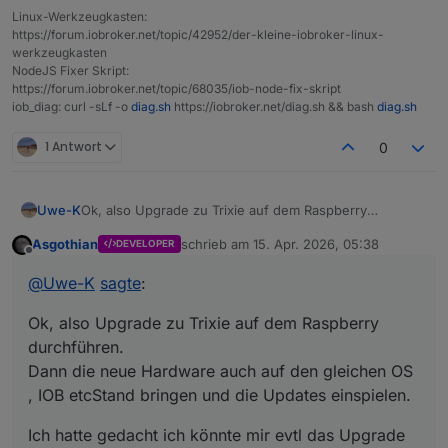
Linux-Werkzeugkasten:
https://forum.iobroker.net/topic/42952/der-kleine-iobroker-linux-
werkzeugkasten
NodeJS Fixer Skript:
https://forum.iobroker.net/topic/68035/iob-node-fix-skript
iob_diag: curl -sLf -o
diag.sh
https://iobroker.net/diag.sh && bash
diag.sh
1 Antwort
0
Ok, also Upgrade zu Trixie auf dem Raspberry
Uwe-K
durchführen.
Asgothian
schrieb am
15. Apr. 2026, 05:38
DEVELOPER
Dann die neue Hardware auch auf den gleichen OS ,
Ich hatte gedacht ich könnte mir evtl das Upgrade auf
zuletzt editiert von
Offline
IOB etcStand bringen und die Updates einspielen.
dem PI sparen. Also die neue HW installieren auf aber,
@
Uwe-K
sagte
:
aber gleiche IOB, Debmatic etc version wie auf dem PI,
dann vom PI Backups IOB etc erstellen und auf neuer
Ok, also Upgrade zu Trixie auf dem Raspberry
HW einspielen
durchführen.
Dann die neue Hardware auch auf den gleichen OS
, IOB etcStand bringen und die Updates einspielen.
Ich hatte gedacht ich könnte mir evtl das Upgrade