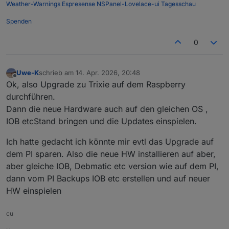
Weather-Warnings
Espresense
NSPanel-Lovelace-ui
Tagesschau
Spenden
0
Uwe-K
schrieb am
14. Apr. 2026, 20:48
zuletzt editiert von
Offline
Ok, also Upgrade zu Trixie auf dem Raspberry
durchführen.
Dann die neue Hardware auch auf den gleichen OS ,
IOB etcStand bringen und die Updates einspielen.
Ich hatte gedacht ich könnte mir evtl das Upgrade auf
dem PI sparen. Also die neue HW installieren auf aber,
aber gleiche IOB, Debmatic etc version wie auf dem PI,
dann vom PI Backups IOB etc erstellen und auf neuer
HW einspielen
cu