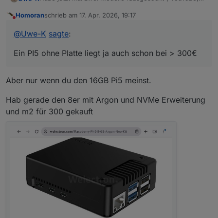
KI, Forum etc. )
Homoran
schrieb am
17. Apr. 2026, 19:17
lenovo thinkcentre i3 32gb : 349€
zuletzt editiert von
Nicht stören
beelink mini s13 n150 16gb : 449 €
@
Uwe-K
sagte
:
Ein PI5 ohne Platte liegt ja auch schon bei > 300€
Ein PI5 ohne Platte liegt ja auch schon bei > 300€
Mein Plan war inzwischen auf Mini pc und Proxmox
umzusteigen, und Debmatic, influx etc in eigenen
Containern laufen zu lassen.
Sind die beiden oben genannten Modelle dafür over-
Aber nur wenn du den 16GB Pi5 meinst.
sized ?
Hab gerade den 8er mit Argon und NVMe Erweiterung
und m2 für 300 gekauft