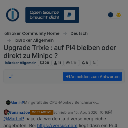
Weiter zum Inhalt
ioBroker Community Home
Deutsch
ioBroker Allgemein
Upgrade Trixie : auf PI4 bleiben oder
direkt zu Minipc ?
ioBroker Allgemein
28
11
1.1k
8
Anmelden zum Antworten
Mir gefällt die CPU-Monkey Benchmark-
MartinP
Zusammenstellung nicht so recht...
BananaJoe
schrieb am
15. Apr. 2026, 10:16
MOST ACTIVE
Da steckt mir zu viel Grafikleistung drin. In der Regel
https://www.cpubenchmark.net/singleCompare.php
zuletzt editiert von BananaJoe
Online
@
MartinP
naja, da werden ja diverse vergleiche
wird der iobroker ja auf einem "Headless" System
betrieben...
Der Pi 4 hat 1/3 der Single Thread Leistung eines N100,
angeboten. Bei
https://versus.com
liegt dasn ein Pi 4