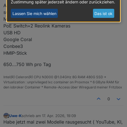
Zustimmung später jederzeit ändern oder zurückziehen.
Aktuell messe ich die ganze "Smart Home Ecke"
summarisch
Lassen Sie mich wählen
Das ist ok
Mini-PC,
PoE Switch+2 Reolink Kameras
USB HD
Google Coral
Conbee3
HMIP-Stick
650...750 Wh pro Tag
Intel(R) Celeron(R) CPU N3000 @1.04GHz 8G RAM 480G SSD *
Virtualization : unprivileged lxc container on Proxmox * 6 GByte RAM für
den iobroker Container * Remote-Access über Wireguard meiner Fritzbox
0
Uwe-K
schrieb am
17. Apr. 2026, 19:09
zuletzt editiert von
Offline
Habe jetzt mal zwei Modelle rausgesucht ( YouTube, KI,