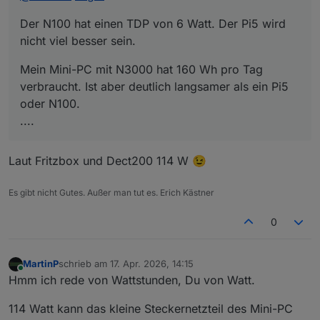
Der N100 hat einen TDP von 6 Watt. Der Pi5 wird
Zigbee Stick
Google Coral USB KI Modul
nicht viel besser sein.
HMIP USB Stick
USB Hdd
Mein Mini-PC mit N3000 hat 160 Wh pro Tag
verbraucht. Ist aber deutlich langsamer als ein Pi5
oder N100.
....
Laut Fritzbox und Dect200 114 W 😉
Es gibt nicht Gutes. Außer man tut es. Erich Kästner
0
MartinP
schrieb am
17. Apr. 2026, 14:15
zuletzt editiert von
Online
Hmm ich rede von Wattstunden, Du von Watt.
114 Watt kann das kleine Steckernetzteil des Mini-PC