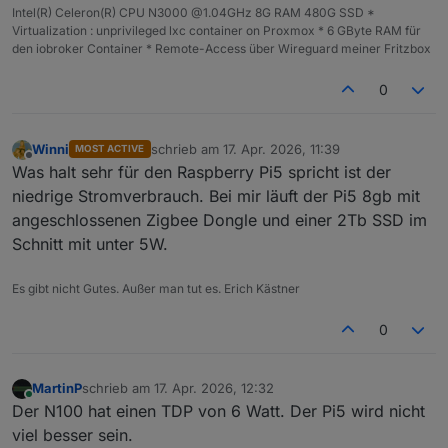
Intel(R) Celeron(R) CPU N3000 @1.04GHz 8G RAM 480G SSD *
Virtualization : unprivileged lxc container on Proxmox * 6 GByte RAM für
den iobroker Container * Remote-Access über Wireguard meiner Fritzbox
0
Winni
schrieb am
17. Apr. 2026, 11:39
MOST ACTIVE
zuletzt editiert von
Offline
Was halt sehr für den Raspberry Pi5 spricht ist der
niedrige Stromverbrauch. Bei mir läuft der Pi5 8gb mit
angeschlossenen Zigbee Dongle und einer 2Tb SSD im
Schnitt mit unter 5W.
Es gibt nicht Gutes. Außer man tut es. Erich Kästner
0
MartinP
schrieb am
17. Apr. 2026, 12:32
zuletzt editiert von
Online
Der N100 hat einen TDP von 6 Watt. Der Pi5 wird nicht
viel besser sein.