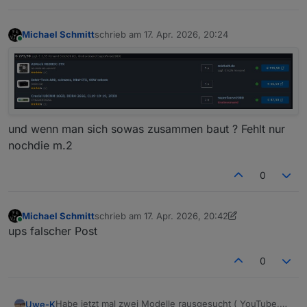
Michael Schmitt
schrieb am
17. Apr. 2026, 20:24
zuletzt editiert von
Online
und wenn man sich sowas zusammen baut ? Fehlt nur
nochdie m.2
0
Michael Schmitt
schrieb am
17. Apr. 2026, 20:42
zuletzt editiert von Michael Schmitt
Online
ups falscher Post
0
Habe jetzt mal zwei Modelle rausgesucht ( YouTube,
Uwe-K