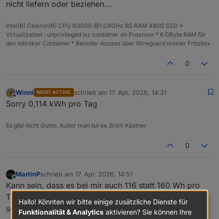
nicht liefern oder beziehen...
Intel(R) Celeron(R) CPU N3000 @1.04GHz 8G RAM 480G SSD *
Virtualization : unprivileged lxc container on Proxmox * 6 GByte RAM für
den iobroker Container * Remote-Access über Wireguard meiner Fritzbox
0
Winni
schrieb am
17. Apr. 2026, 14:31
MOST ACTIVE
zuletzt editiert von
Offline
Sorry 0,114 kWh pro Tag
Es gibt nicht Gutes. Außer man tut es. Erich Kästner
0
MartinP
schrieb am
17. Apr. 2026, 14:51
zuletzt editiert von
Online
Kann sein, dass es bei mir auch 116 statt 160 Wh pro
Tag waren. Glaube nicht, dass die SATA SSD so viel
Hallo! Könnten wir bitte einige zusätzliche Dienste für
schluckt...
Funktionalität & Analytics
aktivieren? Sie können Ihre