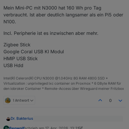
Mein Mini-PC mit N3000 hat 160 Wh pro Tag
verbraucht. Ist aber deutlich langsamer als ein Pi5 oder
N100.
Incl. Peripherie ist es inzwischen aber mehr.
Zigbee Stick
Google Coral USB KI Modul
HMIP USB Stick
USB Hdd
Intel(R) Celeron(R) CPU N3000 @1.04GHz 8G RAM 480G SSD *
Virtualization : unprivileged lxc container on Proxmox * 6 GByte RAM für
den iobroker Container * Remote-Access über Wireguard meiner Fritzbox
1 Antwort
0
Dr. Bakterius
@
Beowolf
sagte
:
Beowolf
schrieb am
17. Apr. 2026, 13:31
B