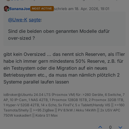
KI, Forum etc. )
BananaJoe
schrieb am
18. Apr. 2026, 19:01
MOST ACTIVE
lenovo thinkcentre i3 32gb : 349€
zuletzt editiert von
Online
beelink mini s13 n150 16gb : 449 €
@
Uwe-K
sagte
:
Ein PI5 ohne Platte liegt ja auch schon bei > 300€
Sind die beiden oben genannten Modelle dafür
Mein Plan war inzwischen auf Mini pc und Proxmox
umzusteigen, und Debmatic, influx etc in eigenen
over-sized ?
Containern laufen zu lassen.
Sind die beiden oben genannten Modelle dafür over-
sized ?
gibt kein Oversized ... das nennt sich Reserven, als ITler
habe ich immer gern mindestens 50% Reserve, z.B. für
ein Testsystem oder die Migration auf ein neues
Betriebssystem etc., da muss man nämlich plötzlich 2
Systeme parallel laufen lassen
ioBroker@Ubuntu 24.04 LTS (Proxmox VM) für: >260 Geräte, 6 Switche, 7
AP, 10 IP-Cam, 1 NAS 42TB, 1 Proxmox 128GB 15TB, 2 Proxmox 32GB 1TB,
1 Hyper-V 52GB 42TB, 14 x Echo, 5x FireTV, 5 x Tablett/Handy VIS || >=160
Tasmota/Shelly || >=95 ZigBee || PV 8.1kW / Akku 14kWh || 2x USV APC
750W kaskadiert || Kobra S1 Max
0