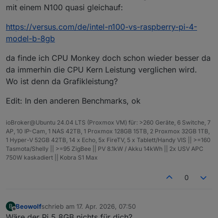
und nur 1/8 der Multi-Thread Leistung.
mit einem N100 quasi gleichauf:
https://versus.com/de/intel-n100-vs-raspberry-pi-4-
model-b-8gb
da finde ich CPU Monkey doch schon wieder besser da
da immerhin die CPU Kern Leistung verglichen wird.
Wo ist denn da Grafikleistung?
Edit: In den anderen Benchmarks, ok
ioBroker@Ubuntu 24.04 LTS (Proxmox VM) für: >260 Geräte, 6 Switche, 7
AP, 10 IP-Cam, 1 NAS 42TB, 1 Proxmox 128GB 15TB, 2 Proxmox 32GB 1TB,
1 Hyper-V 52GB 42TB, 14 x Echo, 5x FireTV, 5 x Tablett/Handy VIS || >=160
Tasmota/Shelly || >=95 ZigBee || PV 8.1kW / Akku 14kWh || 2x USV APC
750W kaskadiert || Kobra S1 Max
0
Beowolf
schrieb am
17. Apr. 2026, 07:50
B
zuletzt editiert von
Offline
Wäre der Pi 5 8GB nichts für dich?