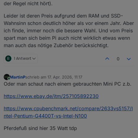
der Regel nicht hört).
Leider ist deren Preis aufgrund dem RAM und SSD-
Wahnsinn schon deutlich höher als vor einem Jahr. Aber
ich finde, immer noch die bessere Wahl. Und vom Preis
spart man sich beim Pi auch nicht wirklich etwas wenn
man auch das nötige Zubehör berücksichtigt.
B
1 Antwort
0
MartinP
schrieb am
17. Apr. 2026, 11:17
zuletzt editiert von
Online
Oder man schaut nach einem gebrauchten Mini PC z.b.
https://www.ebay.de/itm/257105892230
https://www.cpubenchmark.net/compare/2633vs5157/I
ntel-Pentium-G4400T-vs-Intel-N100
Pferdefuß sind hier 35 Watt tdp