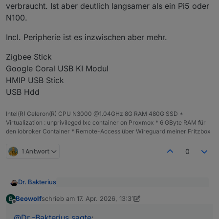
verbraucht. Ist aber deutlich langsamer als ein Pi5 oder
N100.
Incl. Peripherie ist es inzwischen aber mehr.
Zigbee Stick
Google Coral USB KI Modul
HMIP USB Stick
USB Hdd
Intel(R) Celeron(R) CPU N3000 @1.04GHz 8G RAM 480G SSD *
Virtualization : unprivileged lxc container on Proxmox * 6 GByte RAM für
den iobroker Container * Remote-Access über Wireguard meiner Fritzbox
1 Antwort
0
Dr. Bakterius
@
Beowolf
sagte
:
Beowolf
schrieb am
17. Apr. 2026, 13:31
B
zuletzt editiert von Beowolf
Offline
Würde ich nicht empfehlen. Ist immer noch
Wäre der Pi 5 8GB nichts für dich?
langsamer als ein n100 und hat nur 8 GB RAM.
@
Dr.-Bakterius
sagte
: