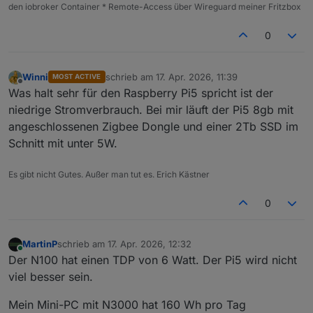
den iobroker Container * Remote-Access über Wireguard meiner Fritzbox
0
Winni
schrieb am
17. Apr. 2026, 11:39
MOST ACTIVE
zuletzt editiert von
Offline
Was halt sehr für den Raspberry Pi5 spricht ist der
niedrige Stromverbrauch. Bei mir läuft der Pi5 8gb mit
angeschlossenen Zigbee Dongle und einer 2Tb SSD im
Schnitt mit unter 5W.
Es gibt nicht Gutes. Außer man tut es. Erich Kästner
0
MartinP
schrieb am
17. Apr. 2026, 12:32
zuletzt editiert von
Online
Der N100 hat einen TDP von 6 Watt. Der Pi5 wird nicht
viel besser sein.
Mein Mini-PC mit N3000 hat 160 Wh pro Tag