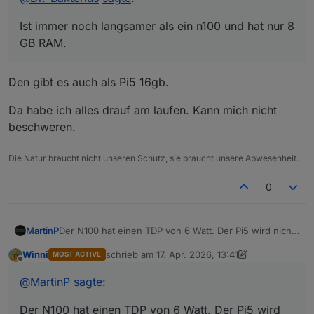
Dazu braucht man dann noch ein Netzteil, ein
Leider ist deren Preis aufgrund dem RAM und
Laufwerk und ein Gehäuse. Ein Mini-PC mit
SSD-Wahnsinn schon deutlich höher als vor
Ist immer noch langsamer als ein n100 und hat nur 8
einem n100 ist da flexibler, er läuft mit bis zu 32
einem Jahr. Aber ich finde, immer noch die
GB RAM.
GB RAM (inoffiziell) und alles ist fix und fertig
bessere Wahl. Und vom Preis spart man sich beim
schön in einem kleinen Gehäuse mit Lüfter (den
Pi auch nicht wirklich etwas wenn man auch das
man in der Regel nicht hört).
nötige Zubehör berücksichtigt.
Den gibt es auch als Pi5 16gb.
Da habe ich alles drauf am laufen. Kann mich nicht
beschweren.
Die Natur braucht nicht unseren Schutz, sie braucht unsere Abwesenheit.
0
Der N100 hat einen TDP von 6 Watt. Der Pi5 wird nicht
MartinP
viel besser sein.
Winni
schrieb am
17. Apr. 2026, 13:41
MOST ACTIVE
Mein Mini-PC mit N3000 hat 160 Wh pro Tag
zuletzt editiert von Winni
Offline
verbraucht. Ist aber deutlich langsamer als ein Pi5 oder
@
MartinP
sagte
:
N100.
Incl. Peripherie ist es inzwischen aber mehr.
Der N100 hat einen TDP von 6 Watt. Der Pi5 wird
Zigbee Stick