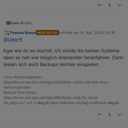
0
Hallo,
Uwe-K
Thomas Braun
schrieb am
14. Apr. 2026, 20:18
MOST ACTIVE
Ich habe ioBroker, debmatic, Zigbee, Yahka ( Apple
zuletzt editiert von
Online
@
Uwe-K
Home ), influx, mqqtt, Modbus etc. auf Raspberry PI 4
mit SSD und Debian Bookworm am laufen.
Das System funktioniert soweit stabil, aber nicht mehr
Egal wie du es machst, ich würde die beiden Systeme
sonderlich performant.
Ich möchte nun das Thema OS Upgrade auf trixie‘
dann so nah wie möglich aneinander heranfahren. Dann
angehen und ggf. Migration auf bessere Hardware (
lassen sich auch Backups leichter einspielen.
minipc mit Proxomox ? )
Die Frage wäre :
Sollte ich das OS Upgrade auf dem PI 4 durchführen
Linux-Werkzeugkasten:
und später auf neue Hardware umziehen ?
Was wären da eure Empfehlungen …
https://forum.iobroker.net/topic/42952/der-kleine-iobroker-linux-
Oder besser als auf der neuen HW ‚vorbereiten‘ und
werkzeugkasten
dann die Backups von ioBroker, Influx etc dort
NodeJS Fixer Skript:
einspielen ?
https://forum.iobroker.net/topic/68035/iob-node-fix-skript
iob_diag: curl -sLf -o
diag.sh
https://iobroker.net/diag.sh && bash
diag.sh
0