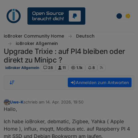
Weiter zum Inhalt
ioBroker Community Home
Deutsch
ioBroker Allgemein
Upgrade Trixie : auf PI4 bleiben oder
direkt zu Minipc ?
ioBroker Allgemein
28
11
1.1k
8
Anmelden zum Antworten
Uwe-K
schrieb am
14. Apr. 2026, 19:50
zuletzt editiert von
Offline
Hallo,
Ich habe ioBroker, debmatic, Zigbee, Yahka ( Apple
Home ), influx, mqqtt, Modbus etc. auf Raspberry PI 4
mit SSD und Debian Bookworm am laufen.