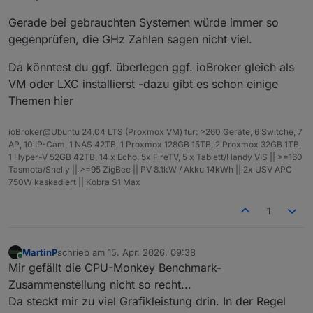
Gerade bei gebrauchten Systemen würde immer so
gegenprüfen, die GHz Zahlen sagen nicht viel.
Da könntest du ggf. überlegen ggf. ioBroker gleich als
VM oder LXC installierst -dazu gibt es schon einige
Themen hier
ioBroker@Ubuntu 24.04 LTS (Proxmox VM) für: >260 Geräte, 6 Switche, 7
AP, 10 IP-Cam, 1 NAS 42TB, 1 Proxmox 128GB 15TB, 2 Proxmox 32GB 1TB,
1 Hyper-V 52GB 42TB, 14 x Echo, 5x FireTV, 5 x Tablett/Handy VIS || >=160
Tasmota/Shelly || >=95 ZigBee || PV 8.1kW / Akku 14kWh || 2x USV APC
750W kaskadiert || Kobra S1 Max
1
MartinP
schrieb am
15. Apr. 2026, 09:38
zuletzt editiert von
Online
Mir gefällt die CPU-Monkey Benchmark-
Zusammenstellung nicht so recht...
Da steckt mir zu viel Grafikleistung drin. In der Regel