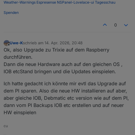
Weather-Warnings
Espresense
NSPanel-Lovelace-ui
Tagesschau
Spenden
0
Uwe-K
schrieb am
14. Apr. 2026, 20:48
zuletzt editiert von
Offline
Ok, also Upgrade zu Trixie auf dem Raspberry
durchführen.
Dann die neue Hardware auch auf den gleichen OS ,
IOB etcStand bringen und die Updates einspielen.
Ich hatte gedacht ich könnte mir evtl das Upgrade auf
dem PI sparen. Also die neue HW installieren auf aber,
aber gleiche IOB, Debmatic etc version wie auf dem PI,
dann vom PI Backups IOB etc erstellen und auf neuer
HW einspielen
cu