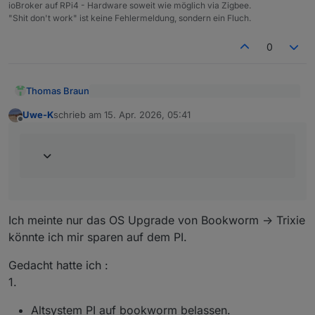
ioBroker auf RPi4 - Hardware soweit wie möglich via Zigbee.
"Shit don't work" ist keine Fehlermeldung, sondern ein Fluch.
0
Thomas Braun
@
Uwe-K
sagte
:
Uwe-K
schrieb am
15. Apr. 2026, 05:41
zuletzt editiert von
Offline
Dann ist halt das Versionsdelta größer und ein
Ich hatte gedacht ich könnte mir evtl das
Wechsel kann u. U. schwieriger werden.
Upgrade auf dem PI sparen.
Auch bei einem Dist-Upgrade fährt man die
Versionen soweit wie möglich aneinander
heran. Also das Altsystem muss auf dem letzten
Stand sein und man springt dann von dort aus
auf das neue Release.
Ich meinte nur das OS Upgrade von Bookworm -> Trixie
könnte ich mir sparen auf dem PI.
Gedacht hatte ich :
1.
Altsystem PI auf bookworm belassen.