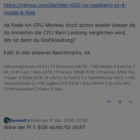
https://versus.com/de/intel-n100-vs-raspberry-pi-4-
model-b-8gb
da finde ich CPU Monkey doch schon wieder besser da
da immerhin die CPU Kern Leistung verglichen wird.
Wo ist denn da Grafikleistung?
Edit: In den anderen Benchmarks, ok
ioBroker@Ubuntu 24.04 LTS (Proxmox VM) für: >260 Geräte, 6 Switche, 7
AP, 10 IP-Cam, 1 NAS 42TB, 1 Proxmox 128GB 15TB, 2 Proxmox 32GB 1TB,
1 Hyper-V 52GB 42TB, 14 x Echo, 5x FireTV, 5 x Tablett/Handy VIS || >=160
Tasmota/Shelly || >=95 ZigBee || PV 8.1kW / Akku 14kWh || 2x USV APC
750W kaskadiert || Kobra S1 Max
0
Beowolf
schrieb am
17. Apr. 2026, 07:50
B
zuletzt editiert von
Offline
Wäre der Pi 5 8GB nichts für dich?