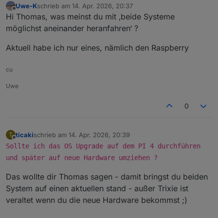
Uwe-K
schrieb am
14. Apr. 2026, 20:37
zuletzt editiert von
Offline
Hi Thomas, was meinst du mit ‚beide Systeme
möglichst aneinander heranfahren‘ ?
Aktuell habe ich nur eines, nämlich den Raspberry
cu
Uwe
0
ticaki
schrieb am
14. Apr. 2026, 20:39
T
zuletzt editiert von
Offline
Sollte ich das OS Upgrade auf dem PI 4 durchführen
und später auf neue Hardware umziehen ?
Das wollte dir Thomas sagen - damit bringst du beiden
System auf einen aktuellen stand - außer Trixie ist
veraltet wenn du die neue Hardware bekommst ;)