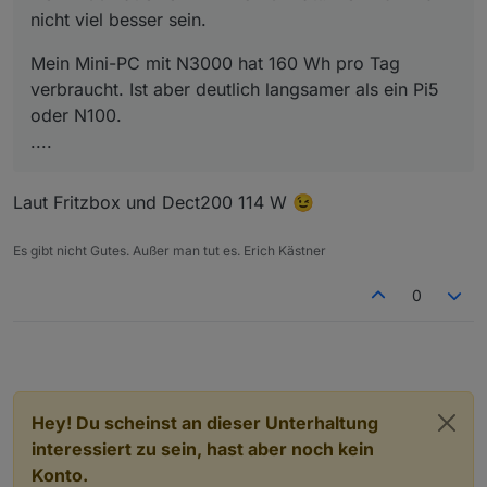
Google Coral USB KI Modul
nicht viel besser sein.
HMIP USB Stick
USB Hdd
Mein Mini-PC mit N3000 hat 160 Wh pro Tag
verbraucht. Ist aber deutlich langsamer als ein Pi5
oder N100.
....
Laut Fritzbox und Dect200 114 W 😉
Es gibt nicht Gutes. Außer man tut es. Erich Kästner
0
Hey! Du scheinst an dieser Unterhaltung
interessiert zu sein, hast aber noch kein
Konto.