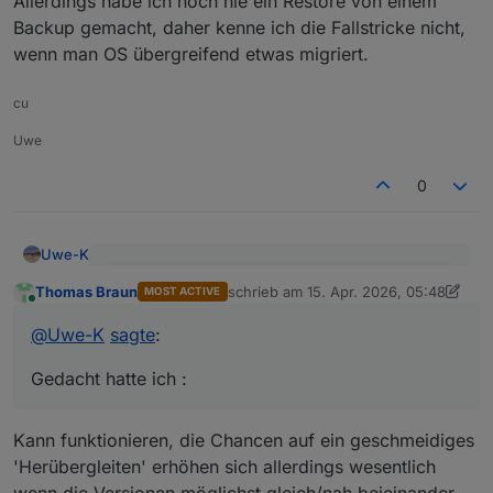
Allerdings habe ich noch nie ein Restore von einem
Backup gemacht, daher kenne ich die Fallstricke nicht,
wenn man OS übergreifend etwas migriert.
cu
Uwe
0
Uwe-K
@
Uwe-K
sagte
:
Thomas Braun
schrieb am
15. Apr. 2026, 05:48
MOST ACTIVE
zuletzt editiert von Thomas Braun
Online
Ich hatte gedacht ich könnte mir evtl das
@
Uwe-K
sagte
:
Ich meinte nur das OS Upgrade von Bookworm ->
Upgrade auf dem PI sparen.
Trixie könnte ich mir sparen auf dem PI.
Gedacht hatte ich :
Gedacht hatte ich :
1.
Altsystem PI auf bookworm belassen.
Kann funktionieren, die Chancen auf ein geschmeidiges
alle Komponenten IOB, Adapter, Zigbee, Debmatic
'Herübergleiten' erhöhen sich allerdings wesentlich
etc auf neuesten Stand bringen
neues System ( Mini Pc ? ) mit Proxomox
wenn die Versionen möglichst gleich/nah beieinander
aufsetzen