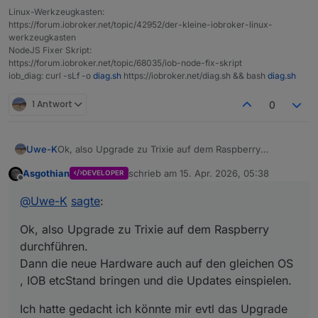
Linux-Werkzeugkasten:
https://forum.iobroker.net/topic/42952/der-kleine-iobroker-linux-
werkzeugkasten
NodeJS Fixer Skript:
https://forum.iobroker.net/topic/68035/iob-node-fix-skript
iob_diag: curl -sLf -o
diag.sh
https://iobroker.net/diag.sh && bash
diag.sh
1 Antwort
0
Ok, also Upgrade zu Trixie auf dem Raspberry
Uwe-K
durchführen.
Asgothian
schrieb am
15. Apr. 2026, 05:38
DEVELOPER
Dann die neue Hardware auch auf den gleichen OS ,
Ich hatte gedacht ich könnte mir evtl das Upgrade auf
zuletzt editiert von
Offline
IOB etcStand bringen und die Updates einspielen.
dem PI sparen. Also die neue HW installieren auf aber,
@
Uwe-K
sagte
:
aber gleiche IOB, Debmatic etc version wie auf dem PI,
dann vom PI Backups IOB etc erstellen und auf neuer
Ok, also Upgrade zu Trixie auf dem Raspberry
HW einspielen
durchführen.
Dann die neue Hardware auch auf den gleichen OS
, IOB etcStand bringen und die Updates einspielen.
Ich hatte gedacht ich könnte mir evtl das Upgrade