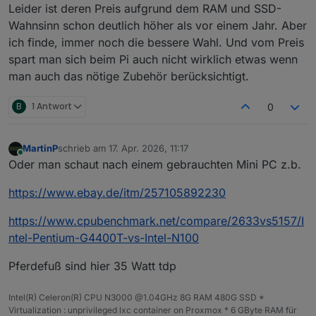
Leider ist deren Preis aufgrund dem RAM und SSD-
Wahnsinn schon deutlich höher als vor einem Jahr. Aber
ich finde, immer noch die bessere Wahl. Und vom Preis
spart man sich beim Pi auch nicht wirklich etwas wenn
man auch das nötige Zubehör berücksichtigt.
B
1 Antwort
0
MartinP
schrieb am
17. Apr. 2026, 11:17
zuletzt editiert von
Online
Oder man schaut nach einem gebrauchten Mini PC z.b.
https://www.ebay.de/itm/257105892230
https://www.cpubenchmark.net/compare/2633vs5157/I
ntel-Pentium-G4400T-vs-Intel-N100
Pferdefuß sind hier 35 Watt tdp
Intel(R) Celeron(R) CPU N3000 @1.04GHz 8G RAM 480G SSD *
Virtualization : unprivileged lxc container on Proxmox * 6 GByte RAM für