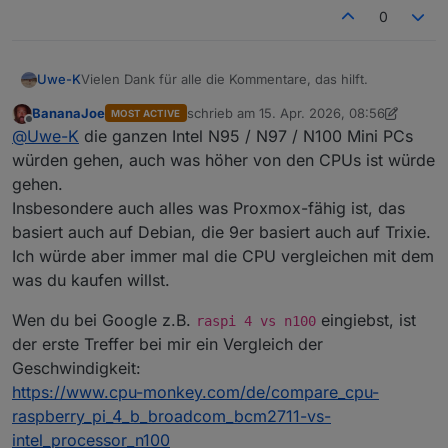
0
Vielen Dank für alle die Kommentare, das hilft.
Uwe-K
BananaJoe
schrieb am
15. Apr. 2026, 08:56
MOST ACTIVE
Nun durchforste ich mal das Forum nach Tipps zu
zuletzt editiert von BananaJoe
Offline
@
Uwe-K
die ganzen Intel N95 / N97 / N100 Mini PCs
geeigneter HW für das neue System
würden gehen, auch was höher von den CPUs ist würde
gehen.
Insbesondere auch alles was Proxmox-fähig ist, das
basiert auch auf Debian, die 9er basiert auch auf Trixie.
Ich würde aber immer mal die CPU vergleichen mit dem
was du kaufen willst.
Wen du bei Google z.B.
eingiebst, ist
raspi 4 vs n100
der erste Treffer bei mir ein Vergleich der
Geschwindigkeit:
https://www.cpu-monkey.com/de/compare_cpu-
raspberry_pi_4_b_broadcom_bcm2711-vs-
intel_processor_n100