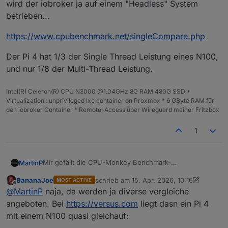
wird der iobroker ja auf einem "Headless" System
betrieben...
https://www.cpubenchmark.net/singleCompare.php
Der Pi 4 hat 1/3 der Single Thread Leistung eines N100,
und nur 1/8 der Multi-Thread Leistung.
Intel(R) Celeron(R) CPU N3000 @1.04GHz 8G RAM 480G SSD *
Virtualization : unprivileged lxc container on Proxmox * 6 GByte RAM für
den iobroker Container * Remote-Access über Wireguard meiner Fritzbox
1
Mir gefällt die CPU-Monkey Benchmark-
MartinP
Zusammenstellung nicht so recht...
BananaJoe
schrieb am
15. Apr. 2026, 10:16
MOST ACTIVE
Da steckt mir zu viel Grafikleistung drin. In der Regel
https://www.cpubenchmark.net/singleCompare.php
zuletzt editiert von BananaJoe
Offline
@
MartinP
naja, da werden ja diverse vergleiche
wird der iobroker ja auf einem "Headless" System
betrieben...
Der Pi 4 hat 1/3 der Single Thread Leistung eines N100,
angeboten. Bei
https://versus.com
liegt dasn ein Pi 4
und nur 1/8 der Multi-Thread Leistung.
mit einem N100 quasi gleichauf: