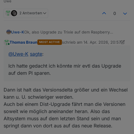
Uwe
2 Antworten
0
Ok, also Upgrade zu Trixie auf dem Raspberry
Uwe-K
durchführen.
Thomas Braun
schrieb am
14. Apr. 2026, 20:57
MOST ACTIVE
Dann die neue Hardware auch auf den gleichen OS ,
Ich hatte gedacht ich könnte mir evtl das Upgrade auf
zuletzt editiert von Thomas Braun
Online
IOB etcStand bringen und die Updates einspielen.
dem PI sparen. Also die neue HW installieren auf aber,
@
Uwe-K
sagte
:
aber gleiche IOB, Debmatic etc version wie auf dem PI,
dann vom PI Backups IOB etc erstellen und auf neuer
Ich hatte gedacht ich könnte mir evtl das Upgrade
HW einspielen
auf dem PI sparen.
Dann ist halt das Versionsdelta größer und ein Wechsel
kann u. U. schwieriger werden.
Auch bei einem Dist-Upgrade fährt man die Versionen
soweit wie möglich aneinander heran. Also das
Altsystem muss auf dem letzten Stand sein und man
springt dann von dort aus auf das neue Release.