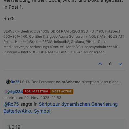
in Post 1.
Ro75.
SERVER = Beelink U59 16GB DDR4 RAM 512GB SSD, FB 7490, FritzDect
200+301+440, ConBee II, Zigbee Aqara Sensoren + NOUS A1Z, NOUS A1T,
Philips Hue ** ioBroker, REDIS, influxdb2, Grafana, PiHole, Plex-
Mediaserver, paperless-ngx (Docker), MariaDB + phpmyadmin *** VIS-
Runtime = Intel NUC 8GB RAM 128GB SSD + 24" Touchscreen
0
1.0.19: Der Paramter
colorScheme
akzeptiert jetzt nicht
Ro75
nur 'default' und ein Farbschema aus der Liste. Jetzt
sigi234
FORUM TESTING
MOST ACTIVE
kann jeder beliebige HEX, RGB oder RGBA Wert
Ro75.
Online
schrieb am
22. Nov. 2025, 12:53
Verwendung finden. Code, Archiv und Doku angepasst
zuletzt editiert von
@
Ro75
sagte in
Skript zur dynamischen Generierung
in Post 1.
Batterie/Akku Symbol
:
1.0.19: