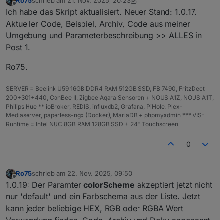
Ro75
schrieb am
21. Nov. 2025, 20:23
zuletzt editiert von Ro75
Offline
Ich habe das Skript aktualisiert. Neuer Stand: 1.0.17.
Aktueller Code, Beispiel, Archiv, Code aus meiner
Umgebung und Parameterbeschreibung >> ALLES in
Post 1.
Ro75.
SERVER = Beelink U59 16GB DDR4 RAM 512GB SSD, FB 7490, FritzDect
200+301+440, ConBee II, Zigbee Aqara Sensoren + NOUS A1Z, NOUS A1T,
Philips Hue ** ioBroker, REDIS, influxdb2, Grafana, PiHole, Plex-
Mediaserver, paperless-ngx (Docker), MariaDB + phpmyadmin *** VIS-
Runtime = Intel NUC 8GB RAM 128GB SSD + 24" Touchscreen
0
Ro75
schrieb am
22. Nov. 2025, 09:50
zuletzt editiert von
Offline
1.0.19: Der Paramter
colorScheme
akzeptiert jetzt nicht
nur 'default' und ein Farbschema aus der Liste. Jetzt
kann jeder beliebige HEX, RGB oder RGBA Wert
Verwendung finden. Code, Archiv und Doku angepasst