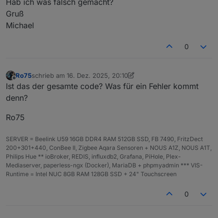
ame
we
Hab ich was falsch gemacht?
ter
Typ
rt
Beschreibung
Gruß
Michael
per
num
erf
Ladezustand der Batterie (
0–100
).
cen
ber
or
Werte außerhalb werden
t
de
automatisch begrenzt.
0
rlic
h
Ro75
schrieb am
16. Dez. 2025, 20:10
zuletzt editiert von Ro75
deci
num
0
Anzahl der Nachkommastellen für
Offline
Ist das der gesamte code? Was für ein Fehler kommt
mal
ber
die Wertanzeige.
denn?
Plac
es
Ro75
labe
str
'%
Text, der hinter dem Prozentwert
lSuf
ing
'
angezeigt wird (
%
,
V
,
mAh
, …).
SERVER = Beelink U59 16GB DDR4 RAM 512GB SSD, FB 7490, FritzDect
fix
200+301+440, ConBee II, Zigbee Aqara Sensoren + NOUS A1Z, NOUS A1T,
Philips Hue ** ioBroker, REDIS, influxdb2, Grafana, PiHole, Plex-
cust
str
nu
Überschreibt die Textanzeige
Mediaserver, paperless-ngx (Docker), MariaDB + phpmyadmin *** VIS-
omL
ing
ll
vollständig (z. B.
"FULL"
).
Runtime = Intel NUC 8GB RAM 128GB SSD + 24" Touchscreen
abel
\|
Ignoriert
decimalPlaces
und
nul
labelSuffix
.
0
l
sho
boo
tr
Steuert, ob Text in der Batterie