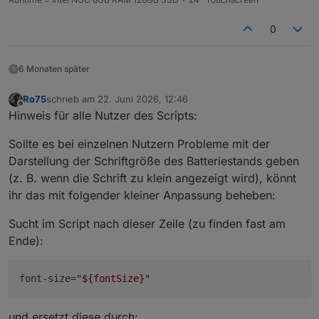
for
 (
const
 s of SAMPLE_POINTS) 
if
 (s.p 
0
        let lower = SAMPLE_POINTS[
0
], upper = S
6 Monaten später
for
 (let i = 
0
; i < SAMPLE_POINTS.lengt
const
a
 = SAMPLE_POINTS[i], b = SAM
Ro75
schrieb am
22. Juni 2026, 12:46
if
 (p > a.p && p < b.p) { lower = a
zuletzt editiert von
Offline
Hinweis für alle Nutzer des Scripts:
if
 (p === b.p) 
return
 b.w;
        }
Sollte es bei einzelnen Nutzern Probleme mit der
Darstellung der Schriftgröße des Batteriestands geben
const
t
 = (p - lower.p) / (upper.p - lo
(z. B. wenn die Schrift zu klein angezeigt wird), könnt
return
 Math.
round
(lower.w + t * (upper.
ihr das mit folgender kleiner Anpassung beheben:
    }
Sucht im Script nach dieser Zeile (zu finden fast am
// getDynamicLetterSpacing: fügt bei runden
Ende):
function
getDynamicLetterSpacing
(
text
) 
{
const
belly
 = [
'0'
, 
'3'
, 
'6'
, 
'8'
, 
'9'
]
const
t
 = 
String
(text ?? 
""
);
font-size
=
"${fontSize}"
const
count
 = [...t].
filter
(c => belly.
const
spacing
 = count * 
0.04
;
return
 spacing === 
0
 ? 
null
 : `${spacin
und ersetzt diese durch: