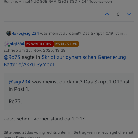
Runtime = Intel NUC 8GB RAM 128GB SSD + 24" Touchscreen
0
@
sigi234
was meinst du damit? Das Skript 1.0.19 ist in
Ro75
Post 1.
sigi234
FORUM TESTING
MOST ACTIVE
Ro75.
Online
schrieb am
22. Nov. 2025, 13:28
zuletzt editiert von
@
Ro75
sagte in
Skript zur dynamischen Generierung
Batterie/Akku Symbol
:
@
sigi234
was meinst du damit? Das Skript 1.0.19 ist
in Post 1.
Ro75.
Jetzt schon, vorher stand da 1.0.17
Bitte benutzt das Voting rechts unten im Beitrag wenn er euch geholfen hat.
Immer Daten sichern!