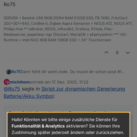
Ro75
lt
n
e
Blitzsymbols.
bolt
str
'd
Farbschema des Blitz-Symbols
SERVER = Beelink U59 16GB DDR4 RAM 512GB SSD, FB 7490, FritzDect
Col
ing
ef
(siehe Liste unten).
200+301+440, ConBee II, Zigbee Aqara Sensoren + NOUS A1Z, NOUS A1T,
orS
au
Philips Hue ** ioBroker, REDIS, influxdb2, Grafana, PiHole, Plex-
che
lt
Mediaserver, paperless-ngx (Docker), MariaDB + phpmyadmin *** VIS-
me
'
Runtime = Intel NUC 8GB RAM 128GB SSD + 24" Touchscreen
righ
str
'd
Hintergrund des
rechten, leeren
0
tBa
ing
ef
Bereichs
. Unterstützt:
'default'
,
ckg
au
HEX
,
RGB
,
RGBA
.
rou
lt
Dann fehlt dir wohl code. Du musst dir schon post #1
Ro75
nd
'
komplett durch arbeiten. Es reicht nicht nur der
michihorn
schrieb am
17. Dez. 2025, 11:22
M
Funktionsaufruf. Die Funktion selbst und weiterer Code
Ro75
zuletzt editiert von
Offline
DOKUMENTATION: Unterstützte Farbschemata
@
Ro75
sagte in
Skript zur dynamischen Generierung
gehören dazu.
(colorScheme)
Batterie/Akku Symbol
:
Na
me
Beschreibung
Verlauf / Charakteristik
Dann fehlt dir wohl code. Du musst dir schon post
'de
Standardverlauf
Dynamisch abhängig vom
Hallo! Könnten wir bitte einige zusätzliche Dienste für
#1 komplett durch arbeiten. Es reicht nicht nur der
fau
: grün → gelb
Prozentwert
Funktionalität & Analytics
aktivieren? Sie können Ihre
Funktionsaufruf. Die Funktion selbst und weiterer
lt'
→ rot
Zustimmung später jederzeit ändern oder zurückziehen.
Code gehören dazu.