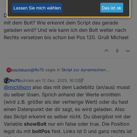
'gr
Grüntöne
Dunkelgrün → Hellgrün
Lassen Sie mich wählen
Das ist ok
een
Danke ich habe es hinbekommen, wie machst du das
'
mit dem Bolt? Wie erkennt dein Script das gerade
'ye
Gelbtöne
Ocker → Hellgelb
geladen wird? Und wie kann ich den Bolt weiter nach
llo
Rechts versetzen bis schon bei Pos 120. Gruß Michael
w'
'bl
Blautöne
Marineblau → Hellblau
0
ue'
're
Rottöne
Dunkelrot → Hellrot
@
Ro75
sagte in
Skript zur dynamischen
michihorn
M
d'
Generierung Batterie/Akku Symbol
:
Ro75
schrieb am
17. Dez. 2025, 16:02
'or
Orangetöne
Dunkelorange → Hellorange
zuletzt editiert von Ro75
Offline
Dann fehlt dir wohl code. Du musst dir schon
@
michihorn
also das mit dem Ladeblitz (an/aus) musst
ang
post #1 komplett durch arbeiten. Es reicht nicht
du selber lösen. Sprich anhand der Werte ermitteln
e'
Danke ich habe es hinbekommen, wie machst du
nur der Funktionsaufruf. Die Funktion selbst
(wird z.B. größer als der verherige Wert) oder du hast
das mit dem Bolt? Wie erkennt dein Script das
und weiterer Code gehören dazu.
'br
Brauntöne
Dunkelbraun → Mittelbraun
einen Datenpunkt der dir sagt, es wird geladen. Also
gerade geladen wird? Und wie kann ich den Bolt
own
weiter nach Rechts versetzen bis schon bei Pos
das Skript erkennt es selber nicht. Du übergibst mit der
'
120. Gruß Michael
Variable
showBolt
nur ein false oder true. Die Position
'gr
Grautöne
Mittelgrau → Hellgrau
legst du mit
boltPos
fest. Links ist 0 und ganz rechts ist
ey'