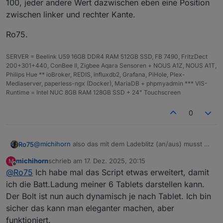
100, jeder andere Wert dazwischen eben eine Position
'pu
Violett / Purpur
Dunkles Lila → helleres
zwischen linker und rechter Kante.
rpl
Violett
e'
Ro75.
'bl
Schwarzschem
Tiefschwarz → Dunkelgrau
SERVER = Beelink U59 16GB DDR4 RAM 512GB SSD, FB 7490, FritzDect
ack
a
200+301+440, ConBee II, Zigbee Aqara Sensoren + NOUS A1Z, NOUS A1T,
'
Philips Hue ** ioBroker, REDIS, influxdb2, Grafana, PiHole, Plex-
Mediaserver, paperless-ngx (Docker), MariaDB + phpmyadmin *** VIS-
HE
z. B.
#00ff88
Wird automatisch in
Runtime = Intel NUC 8GB RAM 128GB SSD + 24" Touchscreen
X
dynamischen HSL-Verlauf
umgerechnet
0
RG
z. B.
ebenfalls → dynamischer
B
rgb(0,128,12
HSL-Verlauf
8)
@
michihorn
also das mit dem Ladeblitz (an/aus) musst du
Ro75
selber lösen. Sprich anhand der Werte ermitteln (wird
RG
z. B.
ebenfalls → dynamischer
michihorn
schrieb am
17. Dez. 2025, 20:15
M
z.B. größer als der verherige Wert) oder du hast einen
Ro75.
zuletzt editiert von
Offline
BA
rgba(0,128,1
HSL-Verlauf
@
Ro75
Ich habe mal das Script etwas erweitert, damit
Datenpunkt der dir sagt, es wird geladen. Also das Skript
28,0.5)
erkennt es selber nicht. Du übergibst mit der Variable
ich die Batt.Ladung meiner 6 Tablets darstellen kann.
showBolt
nur ein false oder true. Die Position legst du
Der Bolt ist nun auch dynamisch je nach Tablet. Ich bin
mit
boltPos
fest. Links ist 0 und ganz rechts ist 100, jeder
Dynamik bei Custom-Farben
sicher das kann man eleganter machen, aber
andere Wert dazwischen eben eine Position zwischen
funktioniert.
linker und rechter Kante.
HEX/RGB/RGBA werden intern in HSL umgerechnet und