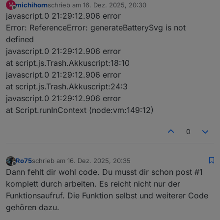
michihorn
schrieb am
16. Dez. 2025, 20:30
M
wPe
lea
ue
angezeigt wird.
zuletzt editiert von
Offline
javascript.0 21:29:12.906 error
rce
n
Error: ReferenceError: generateBatterySvg is not
nt
defined
stro
boo
fa
Aktiviert kräftigere Farben und
javascript.0 21:29:12.906 error
ngC
lea
ls
stärkere Kontraste (für Füllfarbe
at script.js.Trash.Akkuscript:18:10
olor
n
e
und Blitz).
s
javascript.0 21:29:12.906 error
at script.js.Trash.Akkuscript:24:3
colo
str
'd
Farbschema für den
gefüllten
javascript.0 21:29:12.906 error
rSc
ing
ef
linken Bereich
. Unterstützte Werte
at Script.runInContext (node:vm:149:12)
hem
au
siehe unten.
e
lt
'
0
sho
boo
fa
Zeigt ein ⚡-Blitzsymbol an.
wBo
lea
ls
Ro75
schrieb am
16. Dez. 2025, 20:35
lt
n
e
zuletzt editiert von
Offline
Dann fehlt dir wohl code. Du musst dir schon post #1
bolt
num
10
Horizontale Position des Blitzes (
0
komplett durch arbeiten. Es reicht nicht nur der
Pos
ber
0
= links
,
100 = rechts
).
Funktionsaufruf. Die Funktion selbst und weiterer Code
gehören dazu.
blin
boo
fa
Aktiviert einen regelmäßigen
kBo
lea
ls
„Atmen“-Blinkeffekt des