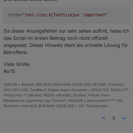
    }
style
=
"font-size:${fontSize}px !important"
// getFillColor: berechnet die Füllfarbe je
function
getFillColor
(
p, strongColors, colo
Da dieser Anzeigefehler nur sehr selten auftritt, habe ich
const
raw
 = colorScheme ?? 
"default"
;
das Script im ersten Beitrag noch nicht offiziell
const
scheme
 = raw.
toLowerCase
();
angepasst. Dieser Hinweis dient als schnelle Lösung für
Betroffene.
// Prüfe auf benutzerdefinierte Farben
const
isHex
 = /^
#([0-9a-f]{3}|[0-9a-f]{
Viele Grüße
const
isRgb
 = /^rgb\(\s*(\d+)\s*,\s*(\d
Ro75
const
isRgba
 = /^rgba\(\s*(\d+)\s*,\s*(
SERVER = Beelink U59 16GB DDR4 RAM 512GB SSD, FB 7490, FritzDect
// ------------------------------------
200+301+440, ConBee II, Zigbee Aqara Sensoren + NOUS A1Z, NOUS A1T,
// BENUTZERDEFINIERTE FARBEN → RGB → HS
Philips Hue ** ioBroker, REDIS, influxdb2, Grafana, PiHole, Plex-
// ------------------------------------
Mediaserver, paperless-ngx (Docker), MariaDB + phpmyadmin *** VIS-
if
 (isHex || isRgb || isRgba) {
Runtime = Intel NUC 8GB RAM 128GB SSD + 24" Touchscreen
            let r, g, b;
0
if
 (isHex) {