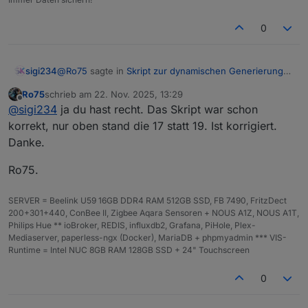
0
@
Ro75
sagte in
Skript zur dynamischen Generierung
sigi234
Batterie/Akku Symbol
:
Ro75
schrieb am
22. Nov. 2025, 13:29
zuletzt editiert von
Offline
@
sigi234
was meinst du damit? Das Skript 1.0.19
@
sigi234
ja du hast recht. Das Skript war schon
ist in Post 1.
korrekt, nur oben stand die 17 statt 19. Ist korrigiert.
Jetzt schon, vorher stand da 1.0.17
Danke.
Ro75.
Ro75.
SERVER = Beelink U59 16GB DDR4 RAM 512GB SSD, FB 7490, FritzDect
200+301+440, ConBee II, Zigbee Aqara Sensoren + NOUS A1Z, NOUS A1T,
Philips Hue ** ioBroker, REDIS, influxdb2, Grafana, PiHole, Plex-
Mediaserver, paperless-ngx (Docker), MariaDB + phpmyadmin *** VIS-
Runtime = Intel NUC 8GB RAM 128GB SSD + 24" Touchscreen
0