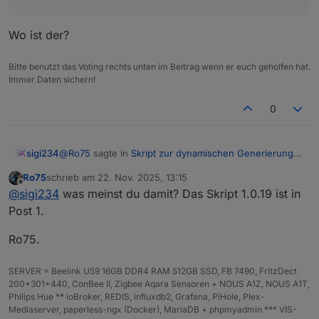
Wo ist der?
Bitte benutzt das Voting rechts unten im Beitrag wenn er euch geholfen hat.
Immer Daten sichern!
0
@
Ro75
sagte in
Skript zur dynamischen Generierung
sigi234
Batterie/Akku Symbol
:
Ro75
schrieb am
22. Nov. 2025, 13:15
zuletzt editiert von
Offline
1.0.19:
@
sigi234
was meinst du damit? Das Skript 1.0.19 ist in
Post 1.
Wo ist der?
Ro75.
SERVER = Beelink U59 16GB DDR4 RAM 512GB SSD, FB 7490, FritzDect
200+301+440, ConBee II, Zigbee Aqara Sensoren + NOUS A1Z, NOUS A1T,
Philips Hue ** ioBroker, REDIS, influxdb2, Grafana, PiHole, Plex-
Mediaserver, paperless-ngx (Docker), MariaDB + phpmyadmin *** VIS-