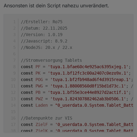
dann mit einem Verlauf versehen (abhängig vom
Ansonsten ist dein Script nahezu unverändert.
Ladezustand und strongColors).
DOKUMENTATION: Unterstützte Farbschemata
→ Dadurch funktionieren auch Custom-Farben
(boltColorScheme)
dynamisch.
//Ersteller: Ro75
Name
Beschreibung / Verlauf
//Datum: 22.11.2025
//Version: 1.0.19
'default'
Orange → Gelb
//Javascript: 8.9.2
'green'
Dunkelgrün → Hellgrün
//NodeJS: 20.x / 22.x
'yellow'
Ocker → Hellgelb
//Stromversorgung Tablets
const
PF
 = 
'tuya.1.bfae60c4e925ac6395xjeg.1'
; 
/
'blue'
Marineblau → Hellblau
const
PK
 = 
'tuya.1.bf12fc3c00a2407c0ezo9x.1'
; 
/
const
POG
 = 
'tuya.1.bf2fb948ad6f4d3915reap.1'
; 
'red'
Dunkelrot → Hellrot
const
PWG
 = 
'tuya.1.88008560d8f15bd1d73c.1'
; 
//
'orange'
Dunkelorange → Hellorange
const
PB
 = 
'tuya.1.bf55e3ce44e8927d2actif.1'
; 
/
const
PWZ
 = 
'tuya.1.824307882462ab3b0506.1'
; 
//
'brown'
Dunkelbraun → Mittelbraun
const
Laden
 = 
"0_userdata.0.System.Tablet_Batt.
'grey'
Mittelgrau → Hellgrau
//Datenpunkte zur VIS
'purple'
Dunkles Lila → helleres Violett
const
ZielF
 = 
'0_userdata.0.System.Tablet_Batt.
const
ZielK
 = 
'0_userdata.0.System.Tablet_Batt.
'black'
Tiefschwarz → Dunkelgrau