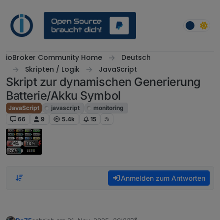
Weiter zum Inhalt
ioBroker Community Home
Deutsch
Skripten / Logik
JavaScript
Skript zur dynamischen Generierung
Batterie/Akku Symbol
JavaScript
javascript
monitoring
66
9
5.4k
15
Anmelden zum Antworten