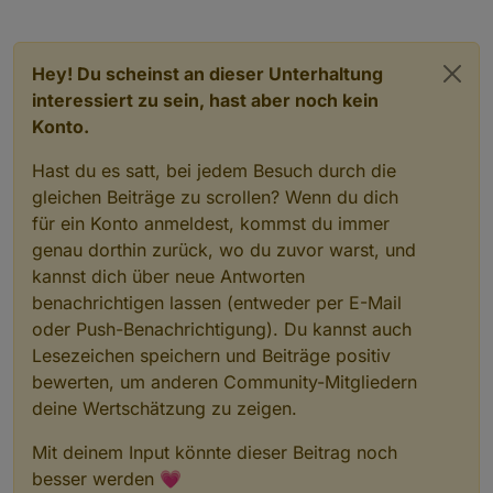
                let hex = raw.
slice
(
1
);
if
 (hex.length === 
3
)
                    hex = hex.
split
(
""
).
map
(x =
Hey! Du scheinst an dieser Unterhaltung
                r = 
parseInt
(hex.
slice
(
0
, 
2
), 
1
interessiert zu sein, hast aber noch kein
                g = 
parseInt
(hex.
slice
(
2
, 
4
), 
1
                b = 
parseInt
(hex.
slice
(
4
, 
6
), 
1
Konto.
            }
Hast du es satt, bei jedem Besuch durch die
else
 {
// rgb(...) oder rgba(...)
gleichen Beiträge zu scrollen? Wenn du dich
const
nums
 = raw.
match
(/\d+\.?\
für ein Konto anmeldest, kommst du immer
                [r, g, b] = nums;
genau dorthin zurück, wo du zuvor warst, und
            }
kannst dich über neue Antworten
benachrichtigen lassen (entweder per E-Mail
// RGB → HSL
oder Push-Benachrichtigung). Du kannst auch
const
rf
 = r / 
255
, gf = g / 
255
, b
Lesezeichen speichern und Beiträge positiv
const
max
 = Math.
max
(rf, gf, bf), m
const
delta
 = max - min;
bewerten, um anderen Community-Mitgliedern
deine Wertschätzung zu zeigen.
            let h = 
0
;
Mit deinem Input könnte dieser Beitrag noch
if
 (delta !== 
0
) {
besser werden 💗