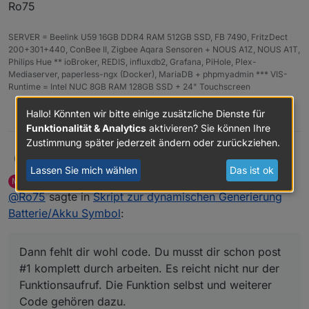
Ro75
lt
n
e
Blitzsymbols.
bolt
str
'd
Farbschema des Blitz-Symbols
SERVER = Beelink U59 16GB DDR4 RAM 512GB SSD, FB 7490, FritzDect
Col
ing
ef
(siehe Liste unten).
200+301+440, ConBee II, Zigbee Aqara Sensoren + NOUS A1Z, NOUS A1T,
orS
au
Philips Hue ** ioBroker, REDIS, influxdb2, Grafana, PiHole, Plex-
che
lt
Mediaserver, paperless-ngx (Docker), MariaDB + phpmyadmin *** VIS-
me
'
Runtime = Intel NUC 8GB RAM 128GB SSD + 24" Touchscreen
righ
str
'd
Hintergrund des
rechten, leeren
Hallo! Könnten wir bitte einige zusätzliche Dienste für
0
tBa
ing
ef
Bereichs
. Unterstützt:
'default'
,
Funktionalität & Analytics
aktivieren? Sie können Ihre
ckg
au
HEX
,
RGB
,
RGBA
.
Zustimmung später jederzeit ändern oder zurückziehen.
rou
lt
Dann fehlt dir wohl code. Du musst dir schon post #1
Ro75
nd
'
Lassen Sie mich wählen
Das ist ok
komplett durch arbeiten. Es reicht nicht nur der
michihorn
schrieb am
17. Dez. 2025, 11:22
M
Funktionsaufruf. Die Funktion selbst und weiterer Code
Ro75
zuletzt editiert von
Offline
DOKUMENTATION: Unterstützte Farbschemata
@
Ro75
sagte in
Skript zur dynamischen Generierung
gehören dazu.
(colorScheme)
Batterie/Akku Symbol
:
Na
me
Beschreibung
Verlauf / Charakteristik
Dann fehlt dir wohl code. Du musst dir schon post
'de
Standardverlauf
Dynamisch abhängig vom
#1 komplett durch arbeiten. Es reicht nicht nur der
fau
: grün → gelb
Prozentwert
Funktionsaufruf. Die Funktion selbst und weiterer
lt'
→ rot
Code gehören dazu.