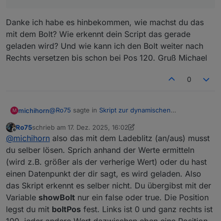
'gr
Grüntöne
Dunkelgrün → Hellgrün
een
Danke ich habe es hinbekommen, wie machst du das
'
mit dem Bolt? Wie erkennt dein Script das gerade
'ye
Gelbtöne
Ocker → Hellgelb
geladen wird? Und wie kann ich den Bolt weiter nach
llo
Rechts versetzen bis schon bei Pos 120. Gruß Michael
w'
'bl
Blautöne
Marineblau → Hellblau
0
ue'
're
Rottöne
Dunkelrot → Hellrot
@
Ro75
sagte in
Skript zur dynamischen
michihorn
M
d'
Generierung Batterie/Akku Symbol
:
Ro75
schrieb am
17. Dez. 2025, 16:02
'or
Orangetöne
Dunkelorange → Hellorange
zuletzt editiert von Ro75
Offline
Dann fehlt dir wohl code. Du musst dir schon
@
michihorn
also das mit dem Ladeblitz (an/aus) musst
ang
post #1 komplett durch arbeiten. Es reicht nicht
du selber lösen. Sprich anhand der Werte ermitteln
e'
Danke ich habe es hinbekommen, wie machst du
nur der Funktionsaufruf. Die Funktion selbst
(wird z.B. größer als der verherige Wert) oder du hast
das mit dem Bolt? Wie erkennt dein Script das
und weiterer Code gehören dazu.
'br
Brauntöne
Dunkelbraun → Mittelbraun
einen Datenpunkt der dir sagt, es wird geladen. Also
gerade geladen wird? Und wie kann ich den Bolt
own
weiter nach Rechts versetzen bis schon bei Pos
das Skript erkennt es selber nicht. Du übergibst mit der
'
120. Gruß Michael
Variable
showBolt
nur ein false oder true. Die Position
'gr
Grautöne
Mittelgrau → Hellgrau
legst du mit
boltPos
fest. Links ist 0 und ganz rechts ist
ey'