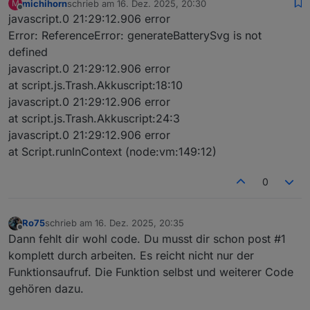
michihorn
schrieb am
16. Dez. 2025, 20:30
M
wPe
lea
ue
angezeigt wird.
zuletzt editiert von
Offline
javascript.0 21:29:12.906 error
rce
n
Error: ReferenceError: generateBatterySvg is not
nt
defined
stro
boo
fa
Aktiviert kräftigere Farben und
javascript.0 21:29:12.906 error
ngC
lea
ls
stärkere Kontraste (für Füllfarbe
at script.js.Trash.Akkuscript:18:10
olor
n
e
und Blitz).
s
javascript.0 21:29:12.906 error
at script.js.Trash.Akkuscript:24:3
colo
str
'd
Farbschema für den
gefüllten
javascript.0 21:29:12.906 error
rSc
ing
ef
linken Bereich
. Unterstützte Werte
at Script.runInContext (node:vm:149:12)
hem
au
siehe unten.
e
lt
'
0
sho
boo
fa
Zeigt ein ⚡-Blitzsymbol an.
wBo
lea
ls
Ro75
schrieb am
16. Dez. 2025, 20:35
lt
n
e
zuletzt editiert von
Offline
Dann fehlt dir wohl code. Du musst dir schon post #1
bolt
num
10
Horizontale Position des Blitzes (
0
komplett durch arbeiten. Es reicht nicht nur der
Pos
ber
0
= links
,
100 = rechts
).
Funktionsaufruf. Die Funktion selbst und weiterer Code
gehören dazu.
blin
boo
fa
Aktiviert einen regelmäßigen
kBo
lea
ls
„Atmen“-Blinkeffekt des