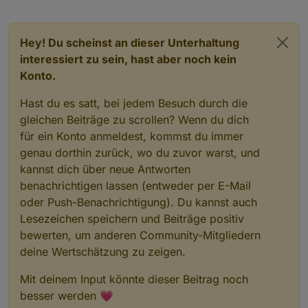
                let hex = raw.
slice
(
1
);
if
 (hex.length === 
3
)
                    hex = hex.
split
(
""
).
map
(x =
Hey! Du scheinst an dieser Unterhaltung
                r = 
parseInt
(hex.
slice
(
0
, 
2
), 
1
interessiert zu sein, hast aber noch kein
                g = 
parseInt
(hex.
slice
(
2
, 
4
), 
1
                b = 
parseInt
(hex.
slice
(
4
, 
6
), 
1
Konto.
            }
Hast du es satt, bei jedem Besuch durch die
else
 {
// rgb(...) oder rgba(...)
gleichen Beiträge zu scrollen? Wenn du dich
const
nums
 = raw.
match
(/\d+\.?\
für ein Konto anmeldest, kommst du immer
                [r, g, b] = nums;
genau dorthin zurück, wo du zuvor warst, und
            }
kannst dich über neue Antworten
benachrichtigen lassen (entweder per E-Mail
// RGB → HSL
oder Push-Benachrichtigung). Du kannst auch
const
rf
 = r / 
255
, gf = g / 
255
, b
Lesezeichen speichern und Beiträge positiv
const
max
 = Math.
max
(rf, gf, bf), m
const
delta
 = max - min;
bewerten, um anderen Community-Mitgliedern
deine Wertschätzung zu zeigen.
            let h = 
0
;
Mit deinem Input könnte dieser Beitrag noch
if
 (delta !== 
0
) {
besser werden 💗
if
 (max === rf) h = 
60
 * (((gf 