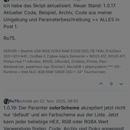
zuletzt editiert von Ro75
Offline
Ich habe das Skript aktualisiert. Neuer Stand: 1.0.17.
Aktueller Code, Beispiel, Archiv, Code aus meiner
Umgebung und Parameterbeschreibung >> ALLES in
Post 1.
Ro75.
SERVER = Beelink U59 16GB DDR4 RAM 512GB SSD, FB 7490, FritzDect
200+301+440, ConBee II, Zigbee Aqara Sensoren + NOUS A1Z, NOUS A1T,
Philips Hue ** ioBroker, REDIS, influxdb2, Grafana, PiHole, Plex-
Mediaserver, paperless-ngx (Docker), MariaDB + phpmyadmin *** VIS-
Runtime = Intel NUC 8GB RAM 128GB SSD + 24" Touchscreen
0
Ro75
schrieb am
22. Nov. 2025, 09:50
zuletzt editiert von
Offline
1.0.19: Der Paramter
colorScheme
akzeptiert jetzt nicht
nur 'default' und ein Farbschema aus der Liste. Jetzt
kann jeder beliebige HEX, RGB oder RGBA Wert
Verwendung finden. Code, Archiv und Doku angepasst