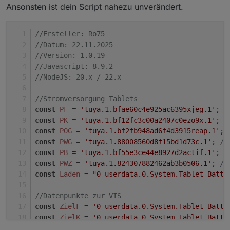
dann mit einem Verlauf versehen (abhängig vom
Ansonsten ist dein Script nahezu unverändert.
Ladezustand und strongColors).
DOKUMENTATION: Unterstützte Farbschemata
→ Dadurch funktionieren auch Custom-Farben
(boltColorScheme)
dynamisch.
//Ersteller: Ro75
Name
Beschreibung / Verlauf
//Datum: 22.11.2025
//Version: 1.0.19
'default'
Orange → Gelb
//Javascript: 8.9.2
'green'
Dunkelgrün → Hellgrün
//NodeJS: 20.x / 22.x
'yellow'
Ocker → Hellgelb
//Stromversorgung Tablets
const
PF
 = 
'tuya.1.bfae60c4e925ac6395xjeg.1'
; 
/
'blue'
Marineblau → Hellblau
const
PK
 = 
'tuya.1.bf12fc3c00a2407c0ezo9x.1'
; 
/
const
POG
 = 
'tuya.1.bf2fb948ad6f4d3915reap.1'
; 
'red'
Dunkelrot → Hellrot
const
PWG
 = 
'tuya.1.88008560d8f15bd1d73c.1'
; 
//
'orange'
Dunkelorange → Hellorange
const
PB
 = 
'tuya.1.bf55e3ce44e8927d2actif.1'
; 
/
const
PWZ
 = 
'tuya.1.824307882462ab3b0506.1'
; 
//
'brown'
Dunkelbraun → Mittelbraun
const
Laden
 = 
"0_userdata.0.System.Tablet_Batt.
'grey'
Mittelgrau → Hellgrau
//Datenpunkte zur VIS
'purple'
Dunkles Lila → helleres Violett
const
ZielF
 = 
'0_userdata.0.System.Tablet_Batt.
const
ZielK
 = 
'0_userdata.0.System.Tablet_Batt.
'black'
Tiefschwarz → Dunkelgrau
const
ZielOG
 = 
'0_userdata.0.System.Tablet_Batt