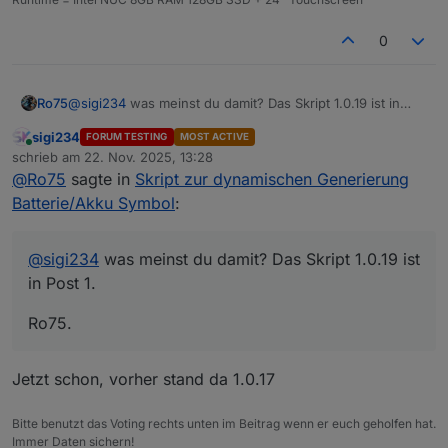
0
@
sigi234
was meinst du damit? Das Skript 1.0.19 ist in
Ro75
Post 1.
sigi234
FORUM TESTING
MOST ACTIVE
Ro75.
Online
schrieb am
22. Nov. 2025, 13:28
zuletzt editiert von
@
Ro75
sagte in
Skript zur dynamischen Generierung
Batterie/Akku Symbol
:
@
sigi234
was meinst du damit? Das Skript 1.0.19 ist
in Post 1.
Ro75.
Jetzt schon, vorher stand da 1.0.17
Bitte benutzt das Voting rechts unten im Beitrag wenn er euch geholfen hat.
Immer Daten sichern!