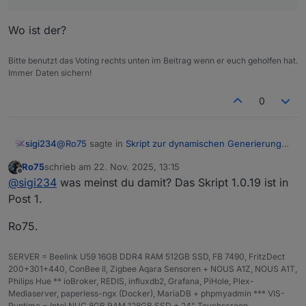
Wo ist der?
Bitte benutzt das Voting rechts unten im Beitrag wenn er euch geholfen hat.
Immer Daten sichern!
0
@
Ro75
sagte in
Skript zur dynamischen Generierung
sigi234
Batterie/Akku Symbol
:
Ro75
schrieb am
22. Nov. 2025, 13:15
zuletzt editiert von
Offline
1.0.19:
@
sigi234
was meinst du damit? Das Skript 1.0.19 ist in
Post 1.
Wo ist der?
Ro75.
SERVER = Beelink U59 16GB DDR4 RAM 512GB SSD, FB 7490, FritzDect
200+301+440, ConBee II, Zigbee Aqara Sensoren + NOUS A1Z, NOUS A1T,
Philips Hue ** ioBroker, REDIS, influxdb2, Grafana, PiHole, Plex-
Mediaserver, paperless-ngx (Docker), MariaDB + phpmyadmin *** VIS-
Runtime = Intel NUC 8GB RAM 128GB SSD + 24" Touchscreen