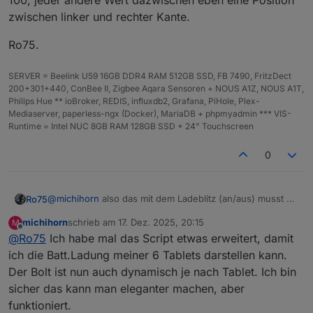
100, jeder andere Wert dazwischen eben eine Position
'pu
Violett / Purpur
Dunkles Lila → helleres
zwischen linker und rechter Kante.
rpl
Violett
e'
Ro75.
'bl
Schwarzschem
Tiefschwarz → Dunkelgrau
SERVER = Beelink U59 16GB DDR4 RAM 512GB SSD, FB 7490, FritzDect
ack
a
200+301+440, ConBee II, Zigbee Aqara Sensoren + NOUS A1Z, NOUS A1T,
'
Philips Hue ** ioBroker, REDIS, influxdb2, Grafana, PiHole, Plex-
Mediaserver, paperless-ngx (Docker), MariaDB + phpmyadmin *** VIS-
HE
z. B.
#00ff88
Wird automatisch in
Runtime = Intel NUC 8GB RAM 128GB SSD + 24" Touchscreen
X
dynamischen HSL-Verlauf
umgerechnet
0
RG
z. B.
ebenfalls → dynamischer
B
rgb(0,128,12
HSL-Verlauf
8)
@
michihorn
also das mit dem Ladeblitz (an/aus) musst du
Ro75
selber lösen. Sprich anhand der Werte ermitteln (wird
RG
z. B.
ebenfalls → dynamischer
michihorn
schrieb am
17. Dez. 2025, 20:15
M
z.B. größer als der verherige Wert) oder du hast einen
Ro75.
zuletzt editiert von
Offline
BA
rgba(0,128,1
HSL-Verlauf
@
Ro75
Ich habe mal das Script etwas erweitert, damit
Datenpunkt der dir sagt, es wird geladen. Also das Skript
28,0.5)
erkennt es selber nicht. Du übergibst mit der Variable
ich die Batt.Ladung meiner 6 Tablets darstellen kann.
showBolt
nur ein false oder true. Die Position legst du
Der Bolt ist nun auch dynamisch je nach Tablet. Ich bin
mit
boltPos
fest. Links ist 0 und ganz rechts ist 100, jeder
Dynamik bei Custom-Farben
sicher das kann man eleganter machen, aber
andere Wert dazwischen eben eine Position zwischen
funktioniert.
linker und rechter Kante.
HEX/RGB/RGBA werden intern in HSL umgerechnet und