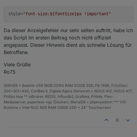
    }
style
=
"font-size:${fontSize}px !important"
// getFillColor: berechnet die Füllfarbe je
function
getFillColor
(
p, strongColors, colo
Da dieser Anzeigefehler nur sehr selten auftritt, habe ich
const
raw
 = colorScheme ?? 
"default"
;
das Script im ersten Beitrag noch nicht offiziell
const
scheme
 = raw.
toLowerCase
();
angepasst. Dieser Hinweis dient als schnelle Lösung für
Betroffene.
// Prüfe auf benutzerdefinierte Farben
const
isHex
 = /^
#([0-9a-f]{3}|[0-9a-f]{
Viele Grüße
const
isRgb
 = /^rgb\(\s*(\d+)\s*,\s*(\d
Ro75
const
isRgba
 = /^rgba\(\s*(\d+)\s*,\s*(
SERVER = Beelink U59 16GB DDR4 RAM 512GB SSD, FB 7490, FritzDect
// ------------------------------------
200+301+440, ConBee II, Zigbee Aqara Sensoren + NOUS A1Z, NOUS A1T,
// BENUTZERDEFINIERTE FARBEN → RGB → HS
Philips Hue ** ioBroker, REDIS, influxdb2, Grafana, PiHole, Plex-
// ------------------------------------
Mediaserver, paperless-ngx (Docker), MariaDB + phpmyadmin *** VIS-
if
 (isHex || isRgb || isRgba) {
Runtime = Intel NUC 8GB RAM 128GB SSD + 24" Touchscreen
            let r, g, b;
0
if
 (isHex) {