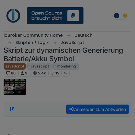
Weiter zum Inhalt
ioBroker Community Home
Deutsch
Skripten / Logik
JavaScript
Skript zur dynamischen Generierung
Batterie/Akku Symbol
JavaScript
javascript
monitoring
66
9
5.4k
15
Anmelden zum Antworten