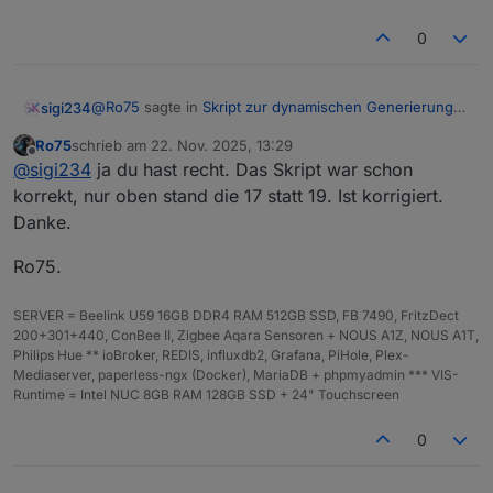
0
@
Ro75
sagte in
Skript zur dynamischen Generierung
sigi234
Batterie/Akku Symbol
:
Ro75
schrieb am
22. Nov. 2025, 13:29
zuletzt editiert von
Offline
@
sigi234
was meinst du damit? Das Skript 1.0.19
@
sigi234
ja du hast recht. Das Skript war schon
ist in Post 1.
korrekt, nur oben stand die 17 statt 19. Ist korrigiert.
Jetzt schon, vorher stand da 1.0.17
Danke.
Ro75.
Ro75.
SERVER = Beelink U59 16GB DDR4 RAM 512GB SSD, FB 7490, FritzDect
200+301+440, ConBee II, Zigbee Aqara Sensoren + NOUS A1Z, NOUS A1T,
Philips Hue ** ioBroker, REDIS, influxdb2, Grafana, PiHole, Plex-
Mediaserver, paperless-ngx (Docker), MariaDB + phpmyadmin *** VIS-
Runtime = Intel NUC 8GB RAM 128GB SSD + 24" Touchscreen
0