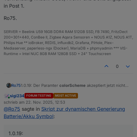
in Post 1.
Ro75.
SERVER = Beelink U59 16GB DDR4 RAM 512GB SSD, FB 7490, FritzDect
200+301+440, ConBee II, Zigbee Aqara Sensoren + NOUS A1Z, NOUS A1T,
Philips Hue ** ioBroker, REDIS, influxdb2, Grafana, PiHole, Plex-
Mediaserver, paperless-ngx (Docker), MariaDB + phpmyadmin *** VIS-
Runtime = Intel NUC 8GB RAM 128GB SSD + 24" Touchscreen
0
1.0.19: Der Paramter
colorScheme
akzeptiert jetzt nicht
Ro75
nur 'default' und ein Farbschema aus der Liste. Jetzt
sigi234
FORUM TESTING
MOST ACTIVE
kann jeder beliebige HEX, RGB oder RGBA Wert
Ro75.
Online
schrieb am
22. Nov. 2025, 12:53
Verwendung finden. Code, Archiv und Doku angepasst
zuletzt editiert von
@
Ro75
sagte in
Skript zur dynamischen Generierung
in Post 1.
Batterie/Akku Symbol
:
1.0.19: