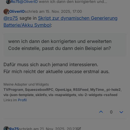
@
OliverIO
wenn ich dann den korrigierten und
Ro75
erweiterten Code einstelle, passt du dann dein Beispiel
OliverIO
schrieb am
15. Nov. 2025, 17:00
an?
Ro75.
zuletzt editiert von
Offline
@
ro75
sagte in
Skript zur dynamischen Generierung
Batterie/Akku Symbol
:
wenn ich dann den korrigierten und erweiterten
Code einstelle, passt du dann dein Beispiel an?
Dafür muss sich auch jemand interessieren.
Für mich reicht der aktuelle usecase erstmal aus.
Meine Adapter und Widgets
TVProgram
,
SqueezeboxRPC
,
OpenLiga
,
RSSFeed
,
MyTime
,,
pi-hole2
,
vis-json-template
,
skiinfo
,
vis-mapwidgets
,
vis-2-widgets-rssfeed
Links im
Profil
0
Ro75
schrieb am
21. Nov. 2025, 20:23