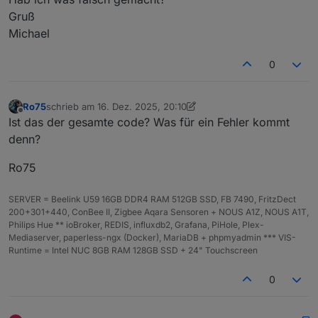
ter
Typ
rt
Beschreibung
Gruß
Michael
per
num
erf
Ladezustand der Batterie (
0–100
).
cen
ber
or
Werte außerhalb werden
t
de
automatisch begrenzt.
0
rlic
h
Ro75
schrieb am
16. Dez. 2025, 20:10
zuletzt editiert von Ro75
deci
num
0
Anzahl der Nachkommastellen für
Offline
Ist das der gesamte code? Was für ein Fehler kommt
mal
ber
die Wertanzeige.
denn?
Plac
es
Ro75
labe
str
'%
Text, der hinter dem Prozentwert
lSuf
ing
'
angezeigt wird (
%
,
V
,
mAh
, …).
SERVER = Beelink U59 16GB DDR4 RAM 512GB SSD, FB 7490, FritzDect
fix
200+301+440, ConBee II, Zigbee Aqara Sensoren + NOUS A1Z, NOUS A1T,
Philips Hue ** ioBroker, REDIS, influxdb2, Grafana, PiHole, Plex-
cust
str
nu
Überschreibt die Textanzeige
Mediaserver, paperless-ngx (Docker), MariaDB + phpmyadmin *** VIS-
omL
ing
ll
vollständig (z. B.
"FULL"
).
Runtime = Intel NUC 8GB RAM 128GB SSD + 24" Touchscreen
abel
\|
Ignoriert
decimalPlaces
und
nul
labelSuffix
.
0
l
sho
boo
tr
Steuert, ob Text in der Batterie