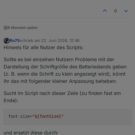
for
 (
const
 s of SAMPLE_POINTS) 
if
 (s.p 
0
        let lower = SAMPLE_POINTS[
0
], upper = S
6 Monaten später
for
 (let i = 
0
; i < SAMPLE_POINTS.lengt
const
a
 = SAMPLE_POINTS[i], b = SAM
Ro75
schrieb am
22. Juni 2026, 12:46
if
 (p > a.p && p < b.p) { lower = a
zuletzt editiert von
Offline
Hinweis für alle Nutzer des Scripts:
if
 (p === b.p) 
return
 b.w;
        }
Sollte es bei einzelnen Nutzern Probleme mit der
Darstellung der Schriftgröße des Batteriestands geben
const
t
 = (p - lower.p) / (upper.p - lo
(z. B. wenn die Schrift zu klein angezeigt wird), könnt
return
 Math.
round
(lower.w + t * (upper.
ihr das mit folgender kleiner Anpassung beheben:
    }
Sucht im Script nach dieser Zeile (zu finden fast am
// getDynamicLetterSpacing: fügt bei runden
Ende):
function
getDynamicLetterSpacing
(
text
) 
{
const
belly
 = [
'0'
, 
'3'
, 
'6'
, 
'8'
, 
'9'
]
const
t
 = 
String
(text ?? 
""
);
font-size
=
"${fontSize}"
const
count
 = [...t].
filter
(c => belly.
const
spacing
 = count * 
0.04
;
return
 spacing === 
0
 ? 
null
 : `${spacin
und ersetzt diese durch: