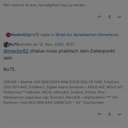
Wer meint er ist was, hat aufgehört was zu werden
0
@
ro75
sagte in
Skript zur dynamischen Generierung
Maxtor62
M
Batterie/Akku Symbol
:
Ro75
schrieb am
12. Nov. 2025, 19:57
zuletzt editiert von
Offline
@
maxtor62
schaue bitte Post #20.
@
maxtor62
dValue muss praktisch dein Datenpunkt
sein.
Ok, habe wie im Post #20 die Zeile
Ro75.
Ro75.
on({ id: dValue, change: 'ne' }, dp => {

    setState(ZielDP, generateBatterySvg(dp.s
noch eingebaut.
SERVER = Beelink U59 16GB DDR4 RAM 512GB SSD, FB 7490, FritzDect
});

200+301+440, ConBee II, Zigbee Aqara Sensoren + NOUS A1Z, NOUS A1T,
Philips Hue ** ioBroker, REDIS, influxdb2, Grafana, PiHole, Plex-
Mediaserver, paperless-ngx (Docker), MariaDB + phpmyadmin *** VIS-
Sorry, ich bin halt kein Coder.
Runtime = Intel NUC 8GB RAM 128GB SSD + 24" Touchscreen
0