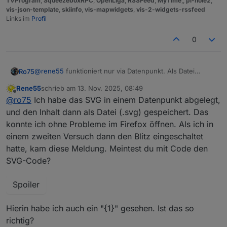
TVProgram
,
SqueezeboxRPC
,
OpenLiga
,
RSSFeed
,
MyTime
,,
pi-hole2
,
vis-json-template
,
skiinfo
,
vis-mapwidgets
,
vis-2-widgets-rssfeed
Links im
Profil
0
@
rene55
funktioniert nur via Datenpunkt. Als Datei
Ro75
speichern und dann öffnen geht nicht, da bekomme ich
Rene55
schrieb am
13. Nov. 2025, 08:49
auch nur Meldungen.
Ro75.
zuletzt editiert von
Offline
@
ro75
Ich habe das SVG in einem Datenpunkt abgelegt,
Zeige mal bitte den dazugehörigen Code, also den von
der Funktion.
und den Inhalt dann als Datei (.svg) gespeichert. Das
konnte ich ohne Probleme im Firefox öffnen. Als ich in
einem zweiten Versuch dann den Blitz eingeschaltet
hatte, kam diese Meldung. Meintest du mit Code den
SVG-Code?
Spoiler
Hierin habe ich auch ein "{1}" gesehen. Ist das so
richtig?