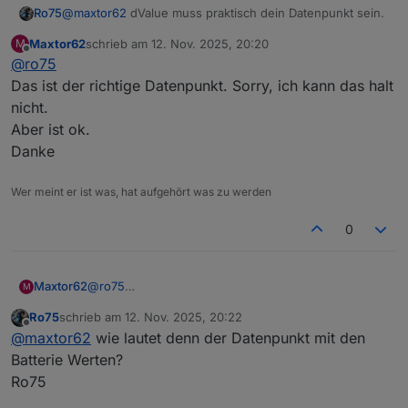
@
maxtor62
dValue muss praktisch dein Datenpunkt sein.
Ro75
Maxtor62
schrieb am
12. Nov. 2025, 20:20
M
Ro75.
zuletzt editiert von
Offline
@
ro75
Das ist der richtige Datenpunkt. Sorry, ich kann das halt
nicht.
Aber ist ok.
Danke
Wer meint er ist was, hat aufgehört was zu werden
0
Maxtor62
@
ro75
M
Das ist der richtige Datenpunkt. Sorry, ich kann das
Ro75
schrieb am
12. Nov. 2025, 20:22
halt nicht.
zuletzt editiert von
Offline
@
maxtor62
wie lautet denn der Datenpunkt mit den
Aber ist ok.
Danke
Batterie Werten?
Ro75