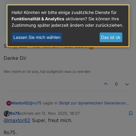
Und der Datenpunkt (String / Zeichen) muss bereits
Hallo! Könnten wir bitte einige zusätzliche Dienste für
existieren.
Funktionalität & Analytics
aktivieren? Sie können Ihre
Zustimmung später jederzeit ändern oder zurückziehen.
Ro75.
Lassen Sie mich wählen
Das ist ok
Sorry, das " war fehl am Platz. Läuft.
Danke Dir
Wer meint er ist was, hat aufgehört was zu werden
0
@
ro75
sagte in
Skript zur dynamischen Generierung
Maxtor62
M
Batterie/Akku Symbol
:
Ro75
schrieb am
12. Nov. 2025, 18:07
zuletzt editiert von
Offline
@
maxtor62
sagte in
Skript zur dynamischen
@
maxtor62
Super, freut mich.
Generierung Batterie/Akku Symbol
:
Sorry, das " war fehl am Platz. Läuft.
Ro75.