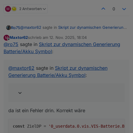
M
2 Antworten
0
@
maxtor62
sagte in
Skript zur dynamischen Generierung
Ro75
Batterie/Akku Symbol
:
Maxtor62
schrieb am
12. Nov. 2025, 18:04
M
zuletzt editiert von
Offline
@
ro75
sagte in
const ZielDP = '"0_userdata.0.vis.VIS-Batterie.Batt';
Skript zur dynamischen Generierung
Batterie/Akku Symbol
:
da ist ein Fehler drin. Korrekt wäre
@
maxtor62
sagte in
Skript zur dynamischen
Generierung Batterie/Akku Symbol
:
Und der Datenpunkt (String / Zeichen) muss bereits
existieren.
Ro75.
da ist ein Fehler drin. Korrekt wäre
const
 ZielDP = 
'0_userdata.0.vis.VIS-Batterie.Batt