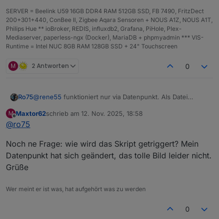
SERVER = Beelink U59 16GB DDR4 RAM 512GB SSD, FB 7490, FritzDect
200+301+440, ConBee II, Zigbee Aqara Sensoren + NOUS A1Z, NOUS A1T,
Philips Hue ** ioBroker, REDIS, influxdb2, Grafana, PiHole, Plex-
Mediaserver, paperless-ngx (Docker), MariaDB + phpmyadmin *** VIS-
Runtime = Intel NUC 8GB RAM 128GB SSD + 24" Touchscreen
M
2 Antworten
0
@
rene55
funktioniert nur via Datenpunkt. Als Datei
Ro75
speichern und dann öffnen geht nicht, da bekomme ich
Maxtor62
schrieb am
12. Nov. 2025, 18:58
M
auch nur Meldungen.
Ro75.
zuletzt editiert von
Offline
@
ro75
Zeige mal bitte den dazugehörigen Code, also den von
der Funktion.
Noch ne Frage: wie wird das Skript getriggert? Mein
Datenpunkt hat sich geändert, das tolle Bild leider nicht.
Grüße
Wer meint er ist was, hat aufgehört was zu werden
0