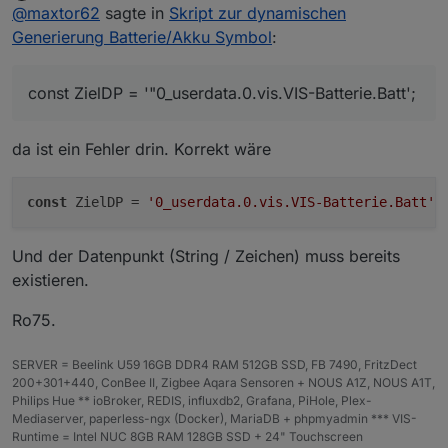
Offline
@
maxtor62
sagte in
Skript zur dynamischen
Meine Datenpunkte:
Generierung Batterie/Akku Symbol
:
const ZielDP = '"0_userdata.0.vis.VIS-Batter
const ZielDP = '"0_userdata.0.vis.VIS-Batterie.Batt';
const dValue = getState('ecoflow-mqtt.0.D3M1
const decimalPlaces = 0; // bitte anpassen

da ist ein Fehler drin. Korrekt wäre
const labelSuffix = '%'; // bitte anpassen

const customLabel = null; // bitte anpassen

const showPercent = true; // bitte anpassen

const
 ZielDP = 
'0_userdata.0.vis.VIS-Batterie.Batt'
const strongColors = true; // bitte anpassen

const colorScheme = 'default'; // bitte anpa
const showBolt = false; // bitte anpassen

Und der Datenpunkt (String / Zeichen) muss bereits
const boltPos = 100; // bitte anpassen

existieren.
const blinkBolt = false; // bitte anpassen

Ro75.
//Funktionsaufruf mit Speicherung der SVG in
setState(ZielDP, generateBatterySvg(dValue, 
SERVER = Beelink U59 16GB DDR4 RAM 512GB SSD, FB 7490, FritzDect
200+301+440, ConBee II, Zigbee Aqara Sensoren + NOUS A1Z, NOUS A1T,
Philips Hue ** ioBroker, REDIS, influxdb2, Grafana, PiHole, Plex-
Mediaserver, paperless-ngx (Docker), MariaDB + phpmyadmin *** VIS-
Runtime = Intel NUC 8GB RAM 128GB SSD + 24" Touchscreen