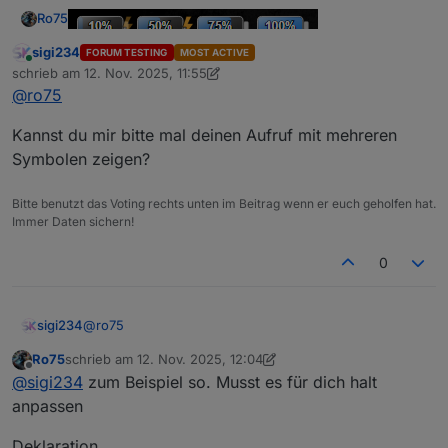
Ro75
sigi234
1.0.6: Sortierung der Parameter, Ladesymbol kann auf
FORUM TESTING
MOST ACTIVE
Online
schrieb am
12. Nov. 2025, 11:55
Wunsch sanft blinken, Dokumentation und Beispiel
WICHTIG: Wird der Code ausgetauscht- MUSS der
zuletzt editiert von sigi234
11. Dez. 2025, 12:55
angepasst
Aufruf mit geändert werden! - BEISPIEL ansehen!
@
ro75
Ro75.
Kannst du mir bitte mal deinen Aufruf mit mehreren
Symbolen zeigen?
Bitte benutzt das Voting rechts unten im Beitrag wenn er euch geholfen hat.
Immer Daten sichern!
0
@
ro75
sigi234
Ro75
schrieb am
12. Nov. 2025, 12:04
Kannst du mir bitte mal deinen Aufruf mit mehreren
zuletzt editiert von Ro75
11. Dez. 2025, 13:05
Offline
@
sigi234
zum Beispiel so. Musst es für dich halt
Symbolen zeigen?
anpassen
Deklaration