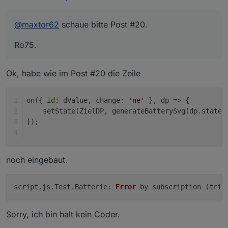
@
maxtor62
schaue bitte Post #20.
Ro75.
Ok, habe wie im Post #20 die Zeile
on({ 
id
: dValue, change: 
'ne'
 }, dp => {
    setState(ZielDP, generateBatterySvg(dp.state.
});
noch eingebaut.
script.
js
.
Test
.
Batterie
: 
Error
 by subscription (trig
Sorry, ich bin halt kein Coder.