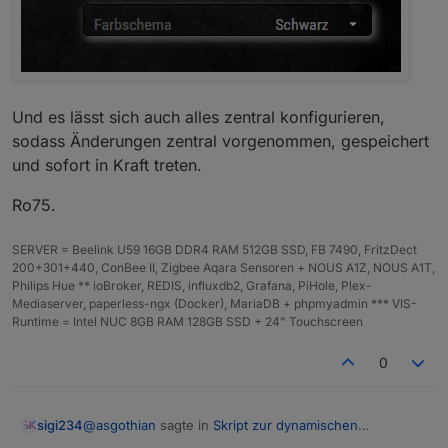
Und es lässt sich auch alles zentral konfigurieren,
sodass Änderungen zentral vorgenommen, gespeichert
und sofort in Kraft treten.
Ro75.
SERVER = Beelink U59 16GB DDR4 RAM 512GB SSD, FB 7490, FritzDect
200+301+440, ConBee II, Zigbee Aqara Sensoren + NOUS A1Z, NOUS A1T,
Philips Hue ** ioBroker, REDIS, influxdb2, Grafana, PiHole, Plex-
Mediaserver, paperless-ngx (Docker), MariaDB + phpmyadmin *** VIS-
Runtime = Intel NUC 8GB RAM 128GB SSD + 24" Touchscreen
0
@
asgothian
sagte in
Skript zur dynamischen
sigi234
Generierung Batterie/Akku Symbol
: