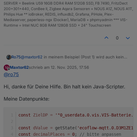
SERVER = Beelink U59 16GB DDR4 RAM 512GB SSD, FB 7490, FritzDect
200+301+440, ConBee II, Zigbee Aqara Sensoren + NOUS A1Z, NOUS A1T,
Philips Hue ** ioBroker, REDIS, influxdb2, Grafana, PiHole, Plex-
Mediaserver, paperless-ngx (Docker), MariaDB + phpmyadmin *** VIS-
Runtime = Intel NUC 8GB RAM 128GB SSD + 24" Touchscreen
0
@
maxtor62
in meinem Beispiel (Post 1) wird auch kein
Ro75
Datenpunkt automatisch erstellt. Im Beispiel wird auf
Maxtor62
schrieb am
12. Nov. 2025, 17:56
M
einen bereits existierenden Datenpunkt verwiesen.
Ro75.
zuletzt editiert von
Offline
@
ro75
Hi, danke für Deine Hilfe. Bin halt kein Java-Scripter.
Meine Datenpunkte:
const
ZielDP
=
'"0_userdata.0.vis.VIS-Batterie.B
const
dValue
=
 getState(
'ecoflow-mqtt.0.D3M1ZE1A
const
decimalPlaces
=
0
; 
// bitte anpassen