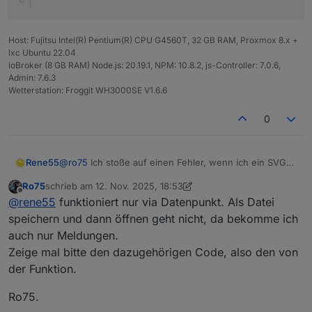
Host: Fujitsu Intel(R) Pentium(R) CPU G4560T, 32 GB RAM, Proxmox 8.x +
lxc Ubuntu 22.04
ioBroker (8 GB RAM) Node.js: 20.19.1, NPM: 10.8.2, js-Controller: 7.0.6,
Admin: 7.6.3
Wetterstation: Froggit WH3000SE V1.6.6
0
@
ro75
Ich stoße auf einen Fehler, wenn ich ein SVG
Rene55
generiere mit "showBolt = true;".
Ro75
schrieb am
12. Nov. 2025, 18:53
XML-Verarbeitungsfehler: Präfix nicht an einen
zuletzt editiert von Ro75
11. Dez. 2025, 19:57
Offline
@
rene55
funktioniert nur via Datenpunkt. Als Datei
Adresse: file:///Z:/Dokumentationen/ioBroker/r
Zeile Nr. 49, Spalte 7:

speichern und dann öffnen geht nicht, da bekomme ich
      <use xlink:href="#boltSymbol-b-arf2f44"
auch nur Meldungen.
Zeige mal bitte den dazugehörigen Code, also den von
der Funktion.
Ro75.