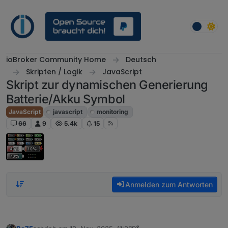
Weiter zum Inhalt
ioBroker Community Home
Deutsch
Skripten / Logik
JavaScript
Skript zur dynamischen Generierung
Batterie/Akku Symbol
JavaScript
javascript
monitoring
66
9
5.4k
15
Anmelden zum Antworten