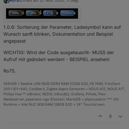
Ro75
schrieb am
12. Nov. 2025, 11:36
zuletzt editiert von Ro75
11. Dez. 2025, 12:36
Offline
1.0.6: Sortierung der Parameter, Ladesymbol kann auf
Wunsch sanft blinken, Dokumentation und Beispiel
angepasst
WICHTIG: Wird der Code ausgetauscht- MUSS der
Aufruf mit geändert werden! - BEISPIEL ansehen!
Ro75.
SERVER = Beelink U59 16GB DDR4 RAM 512GB SSD, FB 7490, FritzDect
200+301+440, ConBee II, Zigbee Aqara Sensoren + NOUS A1Z, NOUS A1T,
Philips Hue ** ioBroker, REDIS, influxdb2, Grafana, PiHole, Plex-
Mediaserver, paperless-ngx (Docker), MariaDB + phpmyadmin *** VIS-
Runtime = Intel NUC 8GB RAM 128GB SSD + 24" Touchscreen
0