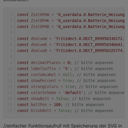
const
ZielDPHW
=
'0_userdata.0.Batterie_Heizung_
const
ZielDPHK
=
'0_userdata.0.Batterie_Heizung_
const
ZielDPHB
=
'0_userdata.0.Batterie_Heizung_
const
dValueW
=
'fritzdect.0.DECT_099950330172.b
const
dValueK
=
'fritzdect.0.DECT_099950346641.b
const
dValueB
=
'fritzdect.0.DECT_099950325774.b
const
decimalPlaces
=
0
; 
// bitte anpassen
const
labelSuffix
=
'%'
; 
// bitte anpassen
const
customLabel
=
null
; 
// bitte anpassen
const
showPercent
=
true
; 
// bitte anpassen
const
strongColors
=
true
; 
// bitte anpassen
const
colorScheme
=
'default'
; 
// bitte anpassen
const
showBolt
=
false
; 
// bitte anpassen
const
boltPos
=
100
; 
// bitte anpassen
const
blinkBolt
=
false
; 
// bitte anpassen
//einfacher Funktionsaufruf mit Speicherung der SVG in