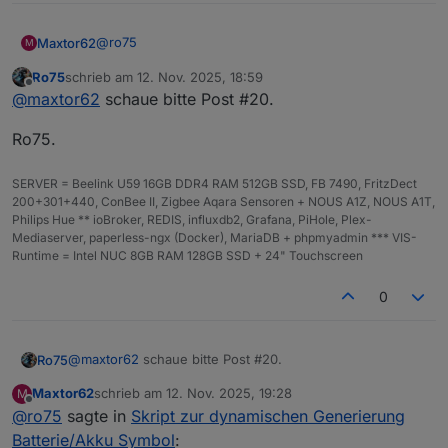
@
ro75
Maxtor62
M
Ro75
schrieb am
12. Nov. 2025, 18:59
Noch ne Frage: wie wird das Skript getriggert? Mein
zuletzt editiert von
Offline
@
maxtor62
schaue bitte Post #20.
Datenpunkt hat sich geändert, das tolle Bild leider
nicht.
Ro75.
Grüße
SERVER = Beelink U59 16GB DDR4 RAM 512GB SSD, FB 7490, FritzDect
200+301+440, ConBee II, Zigbee Aqara Sensoren + NOUS A1Z, NOUS A1T,
Philips Hue ** ioBroker, REDIS, influxdb2, Grafana, PiHole, Plex-
Mediaserver, paperless-ngx (Docker), MariaDB + phpmyadmin *** VIS-
Runtime = Intel NUC 8GB RAM 128GB SSD + 24" Touchscreen
0
@
maxtor62
schaue bitte Post #20.
Ro75
Maxtor62
schrieb am
12. Nov. 2025, 19:28
M
Ro75.
zuletzt editiert von
Offline
@
ro75
sagte in
Skript zur dynamischen Generierung
Batterie/Akku Symbol
: