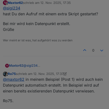
Maxtor62
schrieb am
12. Nov. 2025, 17:35
M
zuletzt editiert von
Offline
@
sigi234
Besser nicht in einem externen Skript.
hast Du den Aufruf mit einem extra Skript gestartet?
Habe ein extra Skipt erstellt.
Bei mir wird kein Datenpunkt erstellt.
Edit:
Grüße
Kaum macht man es Richtig läuft es auch. (VIS-2)
Wer meint er ist was, hat aufgehört was zu werden
0
@
sigi234
Maxtor62
M
hast Du den Aufruf mit einem extra Skript gestartet?
Ro75
schrieb am
12. Nov. 2025, 17:37
Bei mir wird kein Datenpunkt erstellt.
zuletzt editiert von Ro75
11. Dez. 2025, 18:37
Offline
@
maxtor62
in meinem Beispiel (Post 1) wird auch kein
Grüße
Datenpunkt automatisch erstellt. Im Beispiel wird auf
einen bereits existierenden Datenpunkt verwiesen.
Ro75.