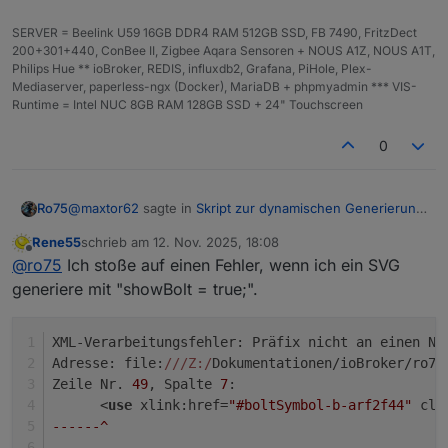
const ZielDP = '"0_userdata.0.vis.VIS-
Danke Dir
SERVER = Beelink U59 16GB DDR4 RAM 512GB SSD, FB 7490, FritzDect
Batterie.Batt';
200+301+440, ConBee II, Zigbee Aqara Sensoren + NOUS A1Z, NOUS A1T,
Philips Hue ** ioBroker, REDIS, influxdb2, Grafana, PiHole, Plex-
da ist ein Fehler drin. Korrekt wäre
Mediaserver, paperless-ngx (Docker), MariaDB + phpmyadmin *** VIS-
Runtime = Intel NUC 8GB RAM 128GB SSD + 24" Touchscreen
0
Und der Datenpunkt (String / Zeichen) muss
bereits existieren.
@
maxtor62
sagte in
Skript zur dynamischen Generierung
Ro75
Ro75.
Batterie/Akku Symbol
:
Rene55
schrieb am
12. Nov. 2025, 18:08
zuletzt editiert von
Offline
const ZielDP = '"0_userdata.0.vis.VIS-Batterie.Batt';
@
ro75
Ich stoße auf einen Fehler, wenn ich ein SVG
generiere mit "showBolt = true;".
da ist ein Fehler drin. Korrekt wäre
XML-Verarbeitungsfehler: Präfix nicht an einen Na
Adresse: file:
//
/Z:/
Dokumentationen/ioBroker/ro75
Zeile Nr. 
49
, Spalte 
7
:
Und der Datenpunkt (String / Zeichen) muss bereits
      <
use
 xlink:href=
"#boltSymbol-b-arf2f44"
 cla
existieren.
Ro75.
------^