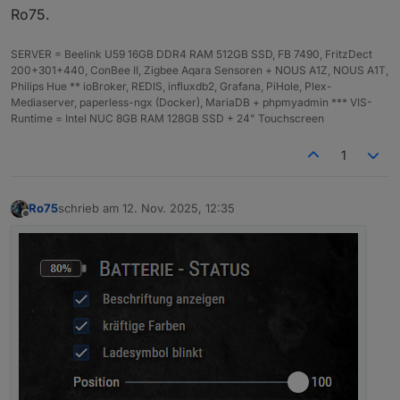
Ro75.
SERVER = Beelink U59 16GB DDR4 RAM 512GB SSD, FB 7490, FritzDect
200+301+440, ConBee II, Zigbee Aqara Sensoren + NOUS A1Z, NOUS A1T,
Philips Hue ** ioBroker, REDIS, influxdb2, Grafana, PiHole, Plex-
Mediaserver, paperless-ngx (Docker), MariaDB + phpmyadmin *** VIS-
Runtime = Intel NUC 8GB RAM 128GB SSD + 24" Touchscreen
1
Ro75
schrieb am
12. Nov. 2025, 12:35
zuletzt editiert von
Offline