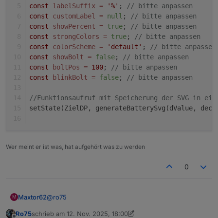
const
labelSuffix
=
'%'
; 
// bitte anpassen
const
customLabel
=
null
; 
// bitte anpassen
const
showPercent
=
true
; 
// bitte anpassen
const
strongColors
=
true
; 
// bitte anpassen
const
colorScheme
=
'default'
; 
// bitte anpassen
const
showBolt
=
false
; 
// bitte anpassen
const
boltPos
=
100
; 
// bitte anpassen
const
blinkBolt
=
false
; 
// bitte anpassen
//Funktionsaufruf mit Speicherung der SVG in ein
setState(ZielDP, generateBatterySvg(dValue, deci
Wer meint er ist was, hat aufgehört was zu werden
0
@
ro75
Maxtor62
M
Ro75
schrieb am
12. Nov. 2025, 18:00
Hi, danke für Deine Hilfe. Bin halt kein Java-Scripter.
zuletzt editiert von Ro75
11. Dez. 2025, 19:01