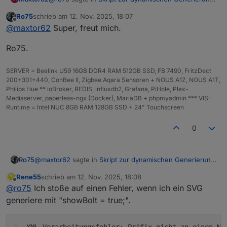
Batterie/Akku Symbol
:
Ro75
schrieb am
12. Nov. 2025, 18:07
zuletzt editiert von
Offline
@
maxtor62
sagte in
Skript zur dynamischen
@
maxtor62
Super, freut mich.
Generierung Batterie/Akku Symbol
:
Sorry, das " war fehl am Platz. Läuft.
Ro75.
const ZielDP = '"0_userdata.0.vis.VIS-
Danke Dir
SERVER = Beelink U59 16GB DDR4 RAM 512GB SSD, FB 7490, FritzDect
Batterie.Batt';
200+301+440, ConBee II, Zigbee Aqara Sensoren + NOUS A1Z, NOUS A1T,
Philips Hue ** ioBroker, REDIS, influxdb2, Grafana, PiHole, Plex-
da ist ein Fehler drin. Korrekt wäre
Mediaserver, paperless-ngx (Docker), MariaDB + phpmyadmin *** VIS-
Runtime = Intel NUC 8GB RAM 128GB SSD + 24" Touchscreen
0
Und der Datenpunkt (String / Zeichen) muss
bereits existieren.
@
maxtor62
sagte in
Skript zur dynamischen Generierung
Ro75
Ro75.
Batterie/Akku Symbol
:
Rene55
schrieb am
12. Nov. 2025, 18:08
zuletzt editiert von
Offline
const ZielDP = '"0_userdata.0.vis.VIS-Batterie.Batt';
@
ro75
Ich stoße auf einen Fehler, wenn ich ein SVG
generiere mit "showBolt = true;".
da ist ein Fehler drin. Korrekt wäre