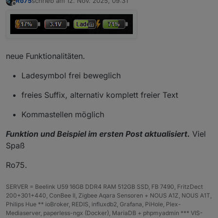
Ro75
schrieb am
12. Nov. 2025, 09:31
zuletzt editiert von
Offline
neue Funktionalitäten.
Ladesymbol frei beweglich
freies Suffix, alternativ komplett freier Text
Kommastellen möglich
Funktion und Beispiel im ersten Post aktualisiert.
Viel
Spaß
Ro75.
SERVER = Beelink U59 16GB DDR4 RAM 512GB SSD, FB 7490, FritzDect
200+301+440, ConBee II, Zigbee Aqara Sensoren + NOUS A1Z, NOUS A1T,
Philips Hue ** ioBroker, REDIS, influxdb2, Grafana, PiHole, Plex-
Mediaserver, paperless-ngx (Docker), MariaDB + phpmyadmin *** VIS-