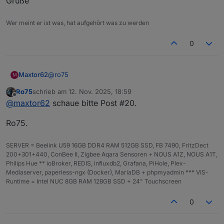
Grüße
Wer meint er ist was, hat aufgehört was zu werden
0
@
ro75
Maxtor62
M
Ro75
schrieb am
12. Nov. 2025, 18:59
Noch ne Frage: wie wird das Skript getriggert? Mein
zuletzt editiert von
Offline
@
maxtor62
schaue bitte Post #20.
Datenpunkt hat sich geändert, das tolle Bild leider
nicht.
Ro75.
Grüße
SERVER = Beelink U59 16GB DDR4 RAM 512GB SSD, FB 7490, FritzDect
200+301+440, ConBee II, Zigbee Aqara Sensoren + NOUS A1Z, NOUS A1T,
Philips Hue ** ioBroker, REDIS, influxdb2, Grafana, PiHole, Plex-
Mediaserver, paperless-ngx (Docker), MariaDB + phpmyadmin *** VIS-
Runtime = Intel NUC 8GB RAM 128GB SSD + 24" Touchscreen
0