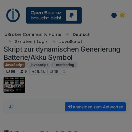
Weiter zum Inhalt
ioBroker Community Home
Deutsch
Skripten / Logik
JavaScript
Skript zur dynamischen Generierung
Batterie/Akku Symbol
JavaScript
javascript
monitoring
66
9
5.4k
15
Anmelden zum Antworten