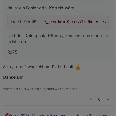
da ist ein Fehler drin. Korrekt wäre
const
 ZielDP = 
'0_userdata.0.vis.VIS-Batterie.Batt
Und der Datenpunkt (String / Zeichen) muss bereits
existieren.
Ro75.
Sorry, das " war fehl am Platz. Läuft.
Danke Dir
Wer meint er ist was, hat aufgehört was zu werden
0
@
ro75
sagte in
Skript zur dynamischen Generierung
Maxtor62
M