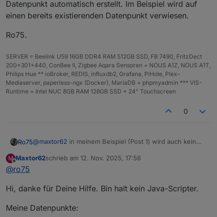
Datenpunkt automatisch erstellt. Im Beispiel wird auf
einen bereits existierenden Datenpunkt verwiesen.
Ro75.
SERVER = Beelink U59 16GB DDR4 RAM 512GB SSD, FB 7490, FritzDect
200+301+440, ConBee II, Zigbee Aqara Sensoren + NOUS A1Z, NOUS A1T,
Philips Hue ** ioBroker, REDIS, influxdb2, Grafana, PiHole, Plex-
Mediaserver, paperless-ngx (Docker), MariaDB + phpmyadmin *** VIS-
Runtime = Intel NUC 8GB RAM 128GB SSD + 24" Touchscreen
0
@
maxtor62
in meinem Beispiel (Post 1) wird auch kein
Ro75
Datenpunkt automatisch erstellt. Im Beispiel wird auf
Maxtor62
schrieb am
12. Nov. 2025, 17:56
M
einen bereits existierenden Datenpunkt verwiesen.
Ro75.
zuletzt editiert von
Offline
@
ro75
Hi, danke für Deine Hilfe. Bin halt kein Java-Scripter.
Meine Datenpunkte: