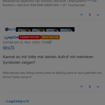
Mediaserver, paperless-ngx (Docker), MariaDB + phpmyadmin *** VIS-
Runtime = Intel NUC 8GB RAM 128GB SSD + 24" Touchscreen
0
Ro75
sigi234
1.0.6: Sortierung der Parameter, Ladesymbol kann auf
FORUM TESTING
MOST ACTIVE
Online
schrieb am
12. Nov. 2025, 11:55
Wunsch sanft blinken, Dokumentation und Beispiel
WICHTIG: Wird der Code ausgetauscht- MUSS der
zuletzt editiert von sigi234
11. Dez. 2025, 12:55
angepasst
Aufruf mit geändert werden! - BEISPIEL ansehen!
@
ro75
Ro75.
Kannst du mir bitte mal deinen Aufruf mit mehreren
Symbolen zeigen?
Bitte benutzt das Voting rechts unten im Beitrag wenn er euch geholfen hat.
Immer Daten sichern!
0
@
ro75
sigi234