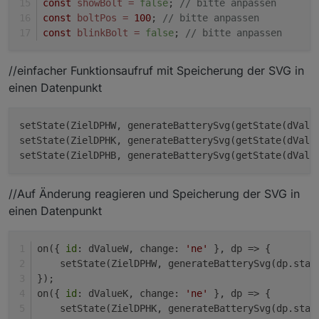
const
showBolt
=
false
; 
// bitte anpassen
const
boltPos
=
100
; 
// bitte anpassen
const
blinkBolt
=
false
; 
// bitte anpassen
//einfacher Funktionsaufruf mit Speicherung der SVG in
einen Datenpunkt
setState(ZielDPHW, generateBatterySvg(getState(dValu
setState(ZielDPHK, generateBatterySvg(getState(dValu
setState(ZielDPHB, generateBatterySvg(getState(dValu
//Auf Änderung reagieren und Speicherung der SVG in
einen Datenpunkt
on({ 
id
: dValueW, change: 
'ne'
 }, dp => {
    setState(ZielDPHW, generateBatterySvg(dp.stat
});
on({ 
id
: dValueK, change: 
'ne'
 }, dp => {
    setState(ZielDPHK, generateBatterySvg(dp.stat