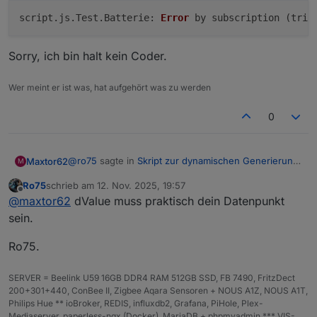
script.
js
.
Test
.
Batterie
: 
Error
 by subscription (trig
Sorry, ich bin halt kein Coder.
Wer meint er ist was, hat aufgehört was zu werden
0
@
ro75
sagte in
Skript zur dynamischen Generierung
Maxtor62
M
Batterie/Akku Symbol
:
Ro75
schrieb am
12. Nov. 2025, 19:57
zuletzt editiert von
Offline
@
maxtor62
schaue bitte Post #20.
@
maxtor62
dValue muss praktisch dein Datenpunkt
sein.
Ok, habe wie im Post #20 die Zeile
Ro75.
Ro75.
on({ id: dValue, change: 'ne' }, dp => {

    setState(ZielDP, generateBatterySvg(dp.s
noch eingebaut.
SERVER = Beelink U59 16GB DDR4 RAM 512GB SSD, FB 7490, FritzDect
});

200+301+440, ConBee II, Zigbee Aqara Sensoren + NOUS A1Z, NOUS A1T,
Philips Hue ** ioBroker, REDIS, influxdb2, Grafana, PiHole, Plex-
Mediaserver, paperless-ngx (Docker), MariaDB + phpmyadmin *** VIS-