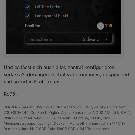
Und es lässt sich auch alles zentral konfigurieren,
sodass Änderungen zentral vorgenommen, gespeichert
und sofort in Kraft treten.
Ro75.
SERVER = Beelink U59 16GB DDR4 RAM 512GB SSD, FB 7490, FritzDect
200+301+440, ConBee II, Zigbee Aqara Sensoren + NOUS A1Z, NOUS A1T,
Philips Hue ** ioBroker, REDIS, influxdb2, Grafana, PiHole, Plex-
Mediaserver, paperless-ngx (Docker), MariaDB + phpmyadmin *** VIS-
Runtime = Intel NUC 8GB RAM 128GB SSD + 24" Touchscreen