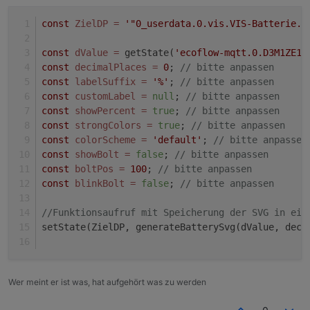
const
ZielDP
=
'"0_userdata.0.vis.VIS-Batterie.B
const
dValue
=
 getState(
'ecoflow-mqtt.0.D3M1ZE1A
const
decimalPlaces
=
0
; 
// bitte anpassen
const
labelSuffix
=
'%'
; 
// bitte anpassen
const
customLabel
=
null
; 
// bitte anpassen
const
showPercent
=
true
; 
// bitte anpassen
const
strongColors
=
true
; 
// bitte anpassen
const
colorScheme
=
'default'
; 
// bitte anpassen
const
showBolt
=
false
; 
// bitte anpassen
const
boltPos
=
100
; 
// bitte anpassen
const
blinkBolt
=
false
; 
// bitte anpassen
//Funktionsaufruf mit Speicherung der SVG in ein
setState(ZielDP, generateBatterySvg(dValue, deci
Wer meint er ist was, hat aufgehört was zu werden