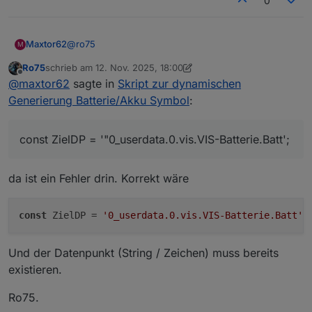
0
@
ro75
Maxtor62
M
Ro75
schrieb am
12. Nov. 2025, 18:00
Hi, danke für Deine Hilfe. Bin halt kein Java-Scripter.
zuletzt editiert von Ro75
11. Dez. 2025, 19:01
Offline
@
maxtor62
sagte in
Skript zur dynamischen
Meine Datenpunkte:
Generierung Batterie/Akku Symbol
:
const ZielDP = '"0_userdata.0.vis.VIS-Batter
const ZielDP = '"0_userdata.0.vis.VIS-Batterie.Batt';
const dValue = getState('ecoflow-mqtt.0.D3M1
const decimalPlaces = 0; // bitte anpassen

da ist ein Fehler drin. Korrekt wäre
const labelSuffix = '%'; // bitte anpassen

const customLabel = null; // bitte anpassen

const showPercent = true; // bitte anpassen

const
 ZielDP = 
'0_userdata.0.vis.VIS-Batterie.Batt'
const strongColors = true; // bitte anpassen

const colorScheme = 'default'; // bitte anpa
const showBolt = false; // bitte anpassen

Und der Datenpunkt (String / Zeichen) muss bereits
const boltPos = 100; // bitte anpassen

existieren.
const blinkBolt = false; // bitte anpassen

Ro75.
//Funktionsaufruf mit Speicherung der SVG in
setState(ZielDP, generateBatterySvg(dValue, 