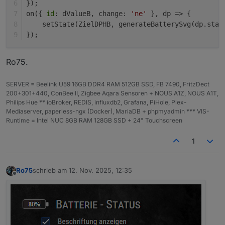
});
on({ 
id
: dValueB, change: 
'ne'
 }, dp => {
    setState(ZielDPHB, generateBatterySvg(dp.stat
});
Ro75.
SERVER = Beelink U59 16GB DDR4 RAM 512GB SSD, FB 7490, FritzDect
200+301+440, ConBee II, Zigbee Aqara Sensoren + NOUS A1Z, NOUS A1T,
Philips Hue ** ioBroker, REDIS, influxdb2, Grafana, PiHole, Plex-
Mediaserver, paperless-ngx (Docker), MariaDB + phpmyadmin *** VIS-
Runtime = Intel NUC 8GB RAM 128GB SSD + 24" Touchscreen
1
Ro75
schrieb am
12. Nov. 2025, 12:35
zuletzt editiert von
Offline