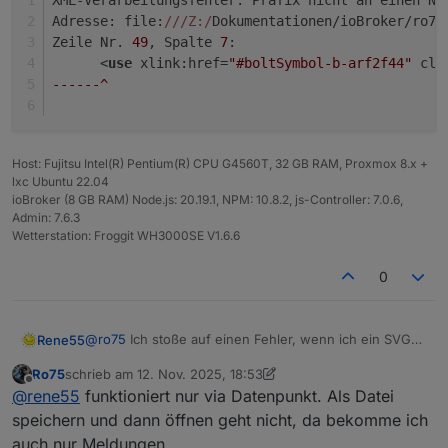
XML-Verarbeitungsfehler: Präfix nicht an einen Na
Adresse: file:
//
/Z:/
Dokumentationen/ioBroker/ro75
Zeile Nr. 
49
, Spalte 
7
:
Und der Datenpunkt (String / Zeichen) muss bereits
      <
use
 xlink:href=
"#boltSymbol-b-arf2f44"
 cla
existieren.
Ro75.
------^
Host: Fujitsu Intel(R) Pentium(R) CPU G4560T, 32 GB RAM, Proxmox 8.x +
lxc Ubuntu 22.04
ioBroker (8 GB RAM) Node.js: 20.19.1, NPM: 10.8.2, js-Controller: 7.0.6,
Admin: 7.6.3
Wetterstation: Froggit WH3000SE V1.6.6
0
@
ro75
Ich stoße auf einen Fehler, wenn ich ein SVG
Rene55
generiere mit "showBolt = true;".
Ro75
schrieb am
12. Nov. 2025, 18:53
XML-Verarbeitungsfehler: Präfix nicht an einen
zuletzt editiert von Ro75
11. Dez. 2025, 19:57
Offline
@
rene55
funktioniert nur via Datenpunkt. Als Datei
Adresse: file:///Z:/Dokumentationen/ioBroker/r
Zeile Nr. 49, Spalte 7:

speichern und dann öffnen geht nicht, da bekomme ich
      <use xlink:href="#boltSymbol-b-arf2f44"
auch nur Meldungen.