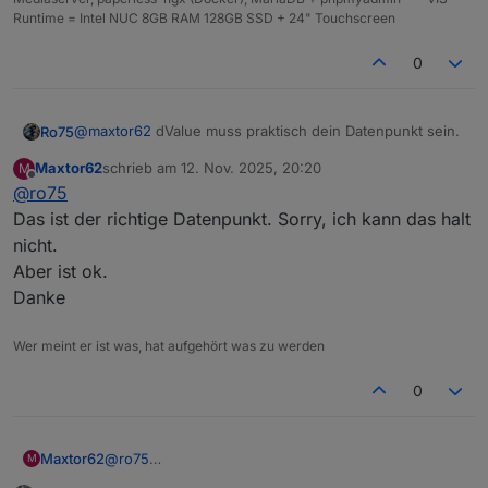
Sorry, ich bin halt kein Coder.
Runtime = Intel NUC 8GB RAM 128GB SSD + 24" Touchscreen
0
@
maxtor62
dValue muss praktisch dein Datenpunkt sein.
Ro75
Maxtor62
schrieb am
12. Nov. 2025, 20:20
M
Ro75.
zuletzt editiert von
Offline
@
ro75
Das ist der richtige Datenpunkt. Sorry, ich kann das halt
nicht.
Aber ist ok.
Danke
Wer meint er ist was, hat aufgehört was zu werden
0
Maxtor62
@
ro75
M
Das ist der richtige Datenpunkt. Sorry, ich kann das