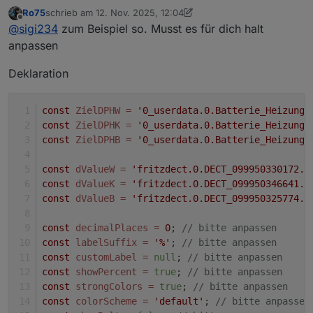
Ro75
schrieb am
12. Nov. 2025, 12:04
Kannst du mir bitte mal deinen Aufruf mit mehreren
zuletzt editiert von Ro75
11. Dez. 2025, 13:05
Offline
@
sigi234
zum Beispiel so. Musst es für dich halt
Symbolen zeigen?
anpassen
Deklaration
const
ZielDPHW
=
'0_userdata.0.Batterie_Heizung_
const
ZielDPHK
=
'0_userdata.0.Batterie_Heizung_
const
ZielDPHB
=
'0_userdata.0.Batterie_Heizung_
const
dValueW
=
'fritzdect.0.DECT_099950330172.b
const
dValueK
=
'fritzdect.0.DECT_099950346641.b
const
dValueB
=
'fritzdect.0.DECT_099950325774.b
const
decimalPlaces
=
0
; 
// bitte anpassen
const
labelSuffix
=
'%'
; 
// bitte anpassen
const
customLabel
=
null
; 
// bitte anpassen
const
showPercent
=
true
; 
// bitte anpassen
const
strongColors
=
true
; 
// bitte anpassen
const
colorScheme
=
'default'
; 
// bitte anpassen