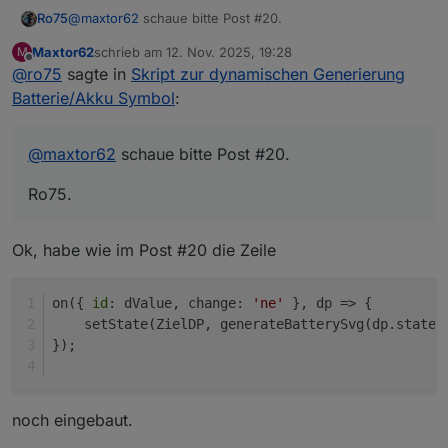
@
maxtor62
schaue bitte Post #20.
Ro75
Maxtor62
schrieb am
12. Nov. 2025, 19:28
M
Ro75.
zuletzt editiert von
Offline
@
ro75
sagte in
Skript zur dynamischen Generierung
Batterie/Akku Symbol
:
@
maxtor62
schaue bitte Post #20.
Ro75.
Ok, habe wie im Post #20 die Zeile
on({ 
id
: dValue, change: 
'ne'
 }, dp => {
    setState(ZielDP, generateBatterySvg(dp.state.
});
noch eingebaut.