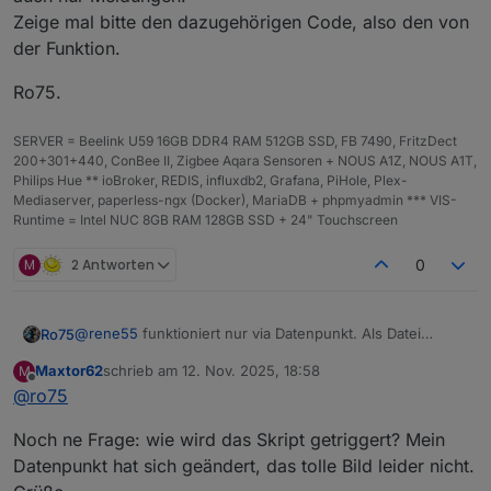
Zeige mal bitte den dazugehörigen Code, also den von
der Funktion.
Ro75.
SERVER = Beelink U59 16GB DDR4 RAM 512GB SSD, FB 7490, FritzDect
200+301+440, ConBee II, Zigbee Aqara Sensoren + NOUS A1Z, NOUS A1T,
Philips Hue ** ioBroker, REDIS, influxdb2, Grafana, PiHole, Plex-
Mediaserver, paperless-ngx (Docker), MariaDB + phpmyadmin *** VIS-
Runtime = Intel NUC 8GB RAM 128GB SSD + 24" Touchscreen
M
2 Antworten
0
@
rene55
funktioniert nur via Datenpunkt. Als Datei
Ro75
speichern und dann öffnen geht nicht, da bekomme ich
Maxtor62
schrieb am
12. Nov. 2025, 18:58
M
auch nur Meldungen.
Ro75.
zuletzt editiert von
Offline
@
ro75
Zeige mal bitte den dazugehörigen Code, also den von
der Funktion.
Noch ne Frage: wie wird das Skript getriggert? Mein
Datenpunkt hat sich geändert, das tolle Bild leider nicht.