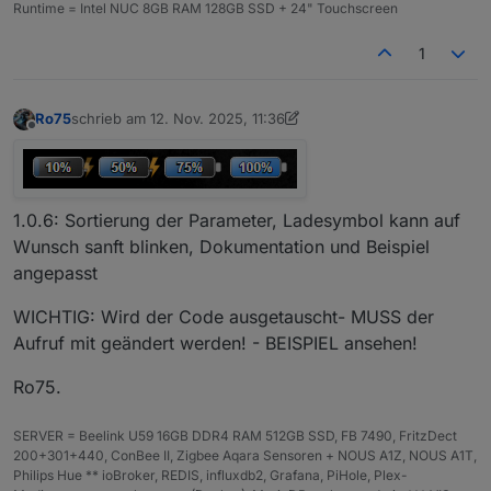
Runtime = Intel NUC 8GB RAM 128GB SSD + 24" Touchscreen
1
Ro75
schrieb am
12. Nov. 2025, 11:36
zuletzt editiert von Ro75
11. Dez. 2025, 12:36
Offline
1.0.6: Sortierung der Parameter, Ladesymbol kann auf
Wunsch sanft blinken, Dokumentation und Beispiel
angepasst
WICHTIG: Wird der Code ausgetauscht- MUSS der
Aufruf mit geändert werden! - BEISPIEL ansehen!
Ro75.
SERVER = Beelink U59 16GB DDR4 RAM 512GB SSD, FB 7490, FritzDect
200+301+440, ConBee II, Zigbee Aqara Sensoren + NOUS A1Z, NOUS A1T,
Philips Hue ** ioBroker, REDIS, influxdb2, Grafana, PiHole, Plex-