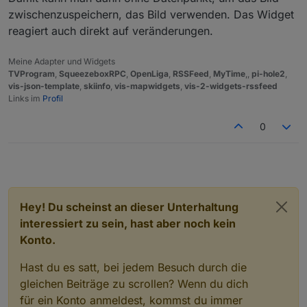
zwischenzuspeichern, das Bild verwenden. Das Widget
reagiert auch direkt auf veränderungen.
Meine Adapter und Widgets
TVProgram
,
SqueezeboxRPC
,
OpenLiga
,
RSSFeed
,
MyTime
,,
pi-hole2
,
vis-json-template
,
skiinfo
,
vis-mapwidgets
,
vis-2-widgets-rssfeed
Links im
Profil
0
Hey! Du scheinst an dieser Unterhaltung
interessiert zu sein, hast aber noch kein
Konto.
Hast du es satt, bei jedem Besuch durch die
gleichen Beiträge zu scrollen? Wenn du dich
für ein Konto anmeldest, kommst du immer