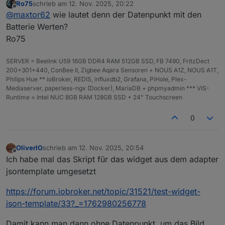
Ro75
schrieb am
12. Nov. 2025, 20:22
halt nicht.
zuletzt editiert von
Offline
@
maxtor62
wie lautet denn der Datenpunkt mit den
Aber ist ok.
Danke
Batterie Werten?
Ro75
SERVER = Beelink U59 16GB DDR4 RAM 512GB SSD, FB 7490, FritzDect
200+301+440, ConBee II, Zigbee Aqara Sensoren + NOUS A1Z, NOUS A1T,
Philips Hue ** ioBroker, REDIS, influxdb2, Grafana, PiHole, Plex-
Mediaserver, paperless-ngx (Docker), MariaDB + phpmyadmin *** VIS-
Runtime = Intel NUC 8GB RAM 128GB SSD + 24" Touchscreen
0
OliverIO
schrieb am
12. Nov. 2025, 20:54
zuletzt editiert von
Offline
Ich habe mal das Skript für das widget aus dem adapter
jsontemplate umgesetzt
https://forum.iobroker.net/topic/31521/test-widget-
json-template/33?_=1762980256778
Damit kann man dann ohne Datenpunkt, um das Bild