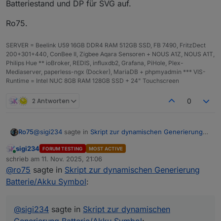
Batteriestand und DP für SVG auf.
Ro75.
SERVER = Beelink U59 16GB DDR4 RAM 512GB SSD, FB 7490, FritzDect
200+301+440, ConBee II, Zigbee Aqara Sensoren + NOUS A1Z, NOUS A1T,
Philips Hue ** ioBroker, REDIS, influxdb2, Grafana, PiHole, Plex-
Mediaserver, paperless-ngx (Docker), MariaDB + phpmyadmin *** VIS-
Runtime = Intel NUC 8GB RAM 128GB SSD + 24" Touchscreen
2 Antworten
0
@
sigi234
sagte in
Skript zur dynamischen Generierung
Ro75
Batterie/Akku Symbol
:
sigi234
FORUM TESTING
MOST ACTIVE
Online
Hallo, also brauche ich für jedes Gerät ein Skript?
schrieb am
11. Nov. 2025, 21:06
zuletzt editiert von
@
ro75
sagte in
Skript zur dynamischen Generierung
Batterie/Akku Symbol
:
Nein. Du rufst die Funktion nur mit anderen Werten,
sprich Datenpunkt (Batteriestand Gerät 2 auf) für
Batteriestand und DP für SVG auf.
Ro75.
@
sigi234
sagte in
Skript zur dynamischen
Generierung Batterie/Akku Symbol
: