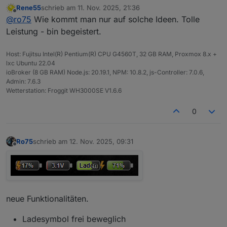
Rene55
schrieb am
11. Nov. 2025, 21:36
zuletzt editiert von
Offline
Hallo, also brauche ich für jedes Gerät ein Skript?
@
ro75
Wie kommt man nur auf solche Ideen. Tolle
Leistung - bin begeistert.
Nein. Du rufst die Funktion nur mit anderen Werten,
sprich Datenpunkt (Batteriestand Gerät 2 auf) für
Host: Fujitsu Intel(R) Pentium(R) CPU G4560T, 32 GB RAM, Proxmox 8.x +
Batteriestand und DP für SVG auf.
lxc Ubuntu 22.04
Ro75.
ioBroker (8 GB RAM) Node.js: 20.19.1, NPM: 10.8.2, js-Controller: 7.0.6,
Admin: 7.6.3
Wetterstation: Froggit WH3000SE V1.6.6
0
Ro75
schrieb am
12. Nov. 2025, 09:31
zuletzt editiert von
Offline
neue Funktionalitäten.
Ladesymbol frei beweglich