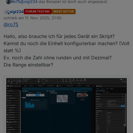
@
sigi234
das Beispiel ist doch auch angepasst.
Ro75
sigi234
FORUM TESTING
MOST ACTIVE
Ro75.
Online
schrieb am
11. Nov. 2025, 21:00
zuletzt editiert von
@
ro75
Hallo, also brauche ich für jedes Gerät ein Skript?
Kannst du noch die Einheit konfigurierbar machen? (Volt
statt %)
Ev. noch die Zahl ohne runden und mit Dezimal?
Die Range einstellbar?