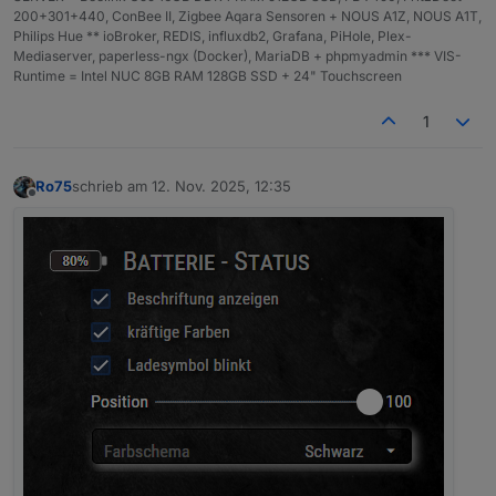
200+301+440, ConBee II, Zigbee Aqara Sensoren + NOUS A1Z, NOUS A1T,
Philips Hue ** ioBroker, REDIS, influxdb2, Grafana, PiHole, Plex-
Mediaserver, paperless-ngx (Docker), MariaDB + phpmyadmin *** VIS-
Runtime = Intel NUC 8GB RAM 128GB SSD + 24" Touchscreen
1
Ro75
schrieb am
12. Nov. 2025, 12:35
zuletzt editiert von
Offline