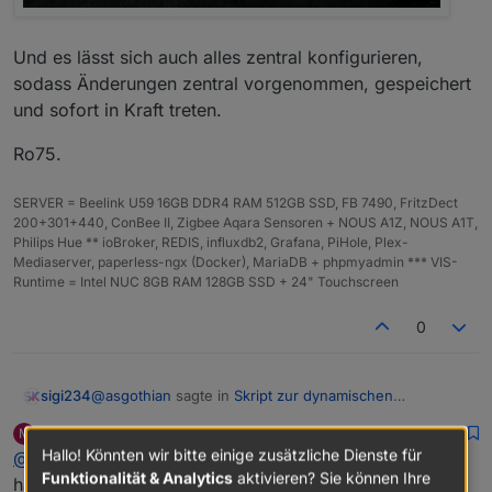
Und es lässt sich auch alles zentral konfigurieren,
sodass Änderungen zentral vorgenommen, gespeichert
und sofort in Kraft treten.
Ro75.
SERVER = Beelink U59 16GB DDR4 RAM 512GB SSD, FB 7490, FritzDect
200+301+440, ConBee II, Zigbee Aqara Sensoren + NOUS A1Z, NOUS A1T,
Philips Hue ** ioBroker, REDIS, influxdb2, Grafana, PiHole, Plex-
Mediaserver, paperless-ngx (Docker), MariaDB + phpmyadmin *** VIS-
Runtime = Intel NUC 8GB RAM 128GB SSD + 24" Touchscreen
0
@
asgothian
sagte in
Skript zur dynamischen
sigi234
Generierung Batterie/Akku Symbol
:
Maxtor62
schrieb am
12. Nov. 2025, 17:35
M
zuletzt editiert von
Offline
Hallo! Könnten wir bitte einige zusätzliche Dienste für
@
sigi234
Besser nicht in einem externen Skript.
Funktionalität & Analytics
aktivieren? Sie können Ihre
hast Du den Aufruf mit einem extra Skript gestartet?