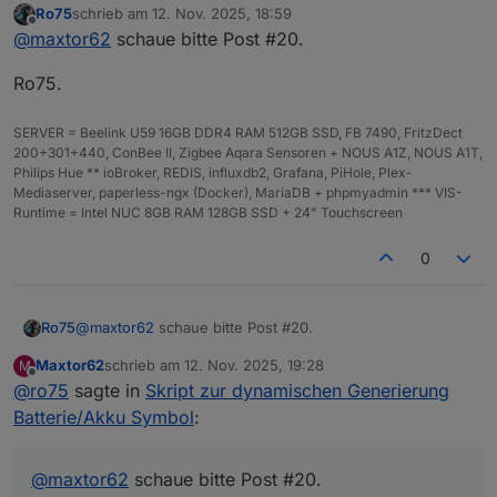
Ro75
schrieb am
12. Nov. 2025, 18:59
Noch ne Frage: wie wird das Skript getriggert? Mein
zuletzt editiert von
Offline
@
maxtor62
schaue bitte Post #20.
Datenpunkt hat sich geändert, das tolle Bild leider
nicht.
Ro75.
Grüße
SERVER = Beelink U59 16GB DDR4 RAM 512GB SSD, FB 7490, FritzDect
200+301+440, ConBee II, Zigbee Aqara Sensoren + NOUS A1Z, NOUS A1T,
Philips Hue ** ioBroker, REDIS, influxdb2, Grafana, PiHole, Plex-
Mediaserver, paperless-ngx (Docker), MariaDB + phpmyadmin *** VIS-
Runtime = Intel NUC 8GB RAM 128GB SSD + 24" Touchscreen
0
@
maxtor62
schaue bitte Post #20.
Ro75
Maxtor62
schrieb am
12. Nov. 2025, 19:28
M
Ro75.
zuletzt editiert von
Offline
@
ro75
sagte in
Skript zur dynamischen Generierung
Batterie/Akku Symbol
:
@
maxtor62
schaue bitte Post #20.