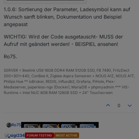
1.0.6: Sortierung der Parameter, Ladesymbol kann auf
Wunsch sanft blinken, Dokumentation und Beispiel
angepasst
WICHTIG: Wird der Code ausgetauscht- MUSS der
Aufruf mit geändert werden! - BEISPIEL ansehen!
Ro75.
SERVER = Beelink U59 16GB DDR4 RAM 512GB SSD, FB 7490, FritzDect
200+301+440, ConBee II, Zigbee Aqara Sensoren + NOUS A1Z, NOUS A1T,
Philips Hue ** ioBroker, REDIS, influxdb2, Grafana, PiHole, Plex-
Mediaserver, paperless-ngx (Docker), MariaDB + phpmyadmin *** VIS-
Runtime = Intel NUC 8GB RAM 128GB SSD + 24" Touchscreen
0
Ro75
sigi234
1.0.6: Sortierung der Parameter, Ladesymbol kann auf
FORUM TESTING
MOST ACTIVE