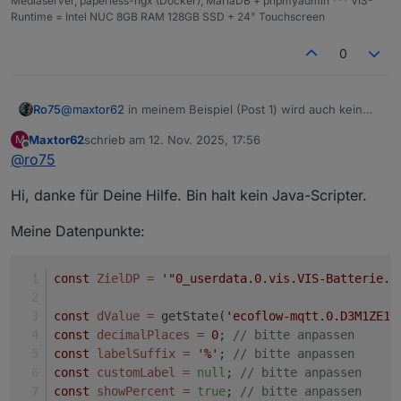
Mediaserver, paperless-ngx (Docker), MariaDB + phpmyadmin *** VIS-
Runtime = Intel NUC 8GB RAM 128GB SSD + 24" Touchscreen
0
@
maxtor62
in meinem Beispiel (Post 1) wird auch kein
Ro75
Datenpunkt automatisch erstellt. Im Beispiel wird auf
Maxtor62
schrieb am
12. Nov. 2025, 17:56
M
einen bereits existierenden Datenpunkt verwiesen.
Ro75.
zuletzt editiert von
Offline
@
ro75
Hi, danke für Deine Hilfe. Bin halt kein Java-Scripter.
Meine Datenpunkte:
const
ZielDP
=
'"0_userdata.0.vis.VIS-Batterie.B
const
dValue
=
 getState(
'ecoflow-mqtt.0.D3M1ZE1A
const
decimalPlaces
=
0
; 
// bitte anpassen
const
labelSuffix
=
'%'
; 
// bitte anpassen
const
customLabel
=
null
; 
// bitte anpassen
const
showPercent
=
true
; 
// bitte anpassen