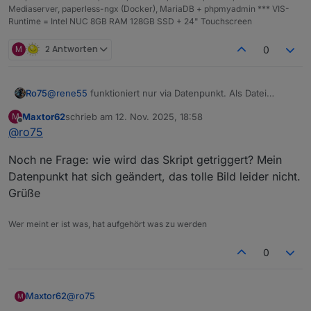
Mediaserver, paperless-ngx (Docker), MariaDB + phpmyadmin *** VIS-
Runtime = Intel NUC 8GB RAM 128GB SSD + 24" Touchscreen
M
2 Antworten
0
@
rene55
funktioniert nur via Datenpunkt. Als Datei
Ro75
speichern und dann öffnen geht nicht, da bekomme ich
Maxtor62
schrieb am
12. Nov. 2025, 18:58
M
auch nur Meldungen.
Ro75.
zuletzt editiert von
Offline
@
ro75
Zeige mal bitte den dazugehörigen Code, also den von
der Funktion.
Noch ne Frage: wie wird das Skript getriggert? Mein
Datenpunkt hat sich geändert, das tolle Bild leider nicht.
Grüße
Wer meint er ist was, hat aufgehört was zu werden
0
@
ro75
Maxtor62
M