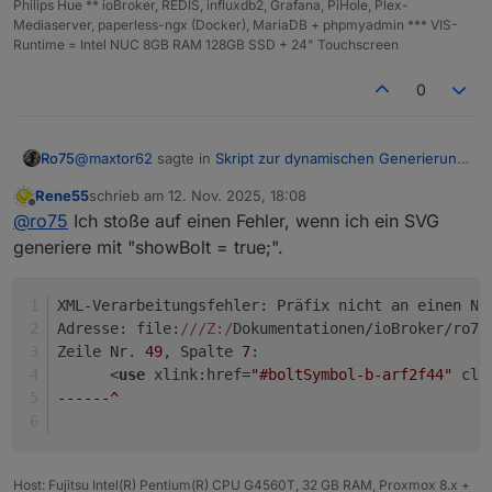
Philips Hue ** ioBroker, REDIS, influxdb2, Grafana, PiHole, Plex-
da ist ein Fehler drin. Korrekt wäre
Mediaserver, paperless-ngx (Docker), MariaDB + phpmyadmin *** VIS-
Runtime = Intel NUC 8GB RAM 128GB SSD + 24" Touchscreen
0
Und der Datenpunkt (String / Zeichen) muss
bereits existieren.
@
maxtor62
sagte in
Skript zur dynamischen Generierung
Ro75
Ro75.
Batterie/Akku Symbol
:
Rene55
schrieb am
12. Nov. 2025, 18:08
zuletzt editiert von
Offline
const ZielDP = '"0_userdata.0.vis.VIS-Batterie.Batt';
@
ro75
Ich stoße auf einen Fehler, wenn ich ein SVG
generiere mit "showBolt = true;".
da ist ein Fehler drin. Korrekt wäre
XML-Verarbeitungsfehler: Präfix nicht an einen Na
Adresse: file:
//
/Z:/
Dokumentationen/ioBroker/ro75
Zeile Nr. 
49
, Spalte 
7
:
Und der Datenpunkt (String / Zeichen) muss bereits
      <
use
 xlink:href=
"#boltSymbol-b-arf2f44"
 cla
existieren.
Ro75.
------^
Host: Fujitsu Intel(R) Pentium(R) CPU G4560T, 32 GB RAM, Proxmox 8.x +