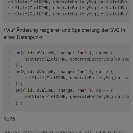
setState(ZielDPHW, generateBatterySvg(getState(dValu
setState(ZielDPHK, generateBatterySvg(getState(dValu
setState(ZielDPHB, generateBatterySvg(getState(dValu
//Auf Änderung reagieren und Speicherung der SVG in
einen Datenpunkt
on({ 
id
: dValueW, change: 
'ne'
 }, dp => {
    setState(ZielDPHW, generateBatterySvg(dp.stat
});
on({ 
id
: dValueK, change: 
'ne'
 }, dp => {
    setState(ZielDPHK, generateBatterySvg(dp.stat
});
on({ 
id
: dValueB, change: 
'ne'
 }, dp => {
    setState(ZielDPHB, generateBatterySvg(dp.stat
});
Ro75.
SERVER = Beelink U59 16GB DDR4 RAM 512GB SSD, FB 7490, FritzDect