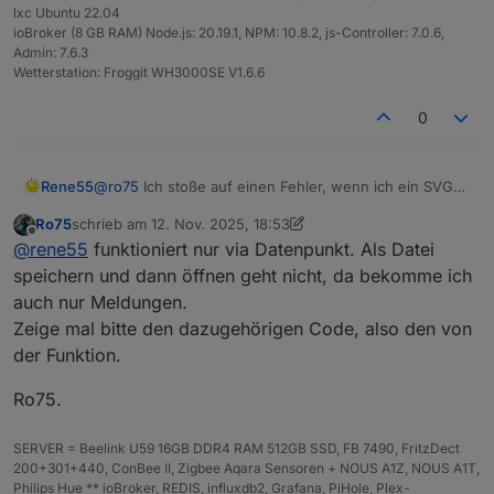
lxc Ubuntu 22.04
ioBroker (8 GB RAM) Node.js: 20.19.1, NPM: 10.8.2, js-Controller: 7.0.6,
Admin: 7.6.3
Wetterstation: Froggit WH3000SE V1.6.6
0
@
ro75
Ich stoße auf einen Fehler, wenn ich ein SVG
Rene55
generiere mit "showBolt = true;".
Ro75
schrieb am
12. Nov. 2025, 18:53
XML-Verarbeitungsfehler: Präfix nicht an einen
zuletzt editiert von Ro75
11. Dez. 2025, 19:57
Offline
@
rene55
funktioniert nur via Datenpunkt. Als Datei
Adresse: file:///Z:/Dokumentationen/ioBroker/r
Zeile Nr. 49, Spalte 7:

speichern und dann öffnen geht nicht, da bekomme ich
      <use xlink:href="#boltSymbol-b-arf2f44"
auch nur Meldungen.
Zeige mal bitte den dazugehörigen Code, also den von
der Funktion.
Ro75.
SERVER = Beelink U59 16GB DDR4 RAM 512GB SSD, FB 7490, FritzDect
200+301+440, ConBee II, Zigbee Aqara Sensoren + NOUS A1Z, NOUS A1T,
Philips Hue ** ioBroker, REDIS, influxdb2, Grafana, PiHole, Plex-