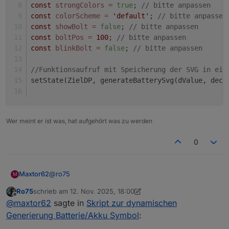
const
strongColors
=
true
; 
// bitte anpassen
const
colorScheme
=
'default'
; 
// bitte anpassen
const
showBolt
=
false
; 
// bitte anpassen
const
boltPos
=
100
; 
// bitte anpassen
const
blinkBolt
=
false
; 
// bitte anpassen
//Funktionsaufruf mit Speicherung der SVG in ein
setState(ZielDP, generateBatterySvg(dValue, deci
Wer meint er ist was, hat aufgehört was zu werden
0
@
ro75
Maxtor62
M
Ro75
schrieb am
12. Nov. 2025, 18:00
Hi, danke für Deine Hilfe. Bin halt kein Java-Scripter.
zuletzt editiert von Ro75
11. Dez. 2025, 19:01
Offline
@
maxtor62
sagte in
Skript zur dynamischen
Meine Datenpunkte:
Generierung Batterie/Akku Symbol
: