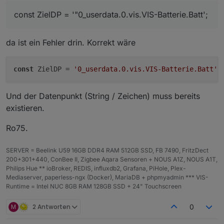
const ZielDP = '"0_userdata.0.vis.VIS-Batter
const ZielDP = '"0_userdata.0.vis.VIS-Batterie.Batt';
const dValue = getState('ecoflow-mqtt.0.D3M1
const decimalPlaces = 0; // bitte anpassen

da ist ein Fehler drin. Korrekt wäre
const labelSuffix = '%'; // bitte anpassen

const customLabel = null; // bitte anpassen

const showPercent = true; // bitte anpassen

const
 ZielDP = 
'0_userdata.0.vis.VIS-Batterie.Batt'
const strongColors = true; // bitte anpassen

const colorScheme = 'default'; // bitte anpa
const showBolt = false; // bitte anpassen

Und der Datenpunkt (String / Zeichen) muss bereits
const boltPos = 100; // bitte anpassen

existieren.
const blinkBolt = false; // bitte anpassen

Ro75.
//Funktionsaufruf mit Speicherung der SVG in
setState(ZielDP, generateBatterySvg(dValue, 
SERVER = Beelink U59 16GB DDR4 RAM 512GB SSD, FB 7490, FritzDect
200+301+440, ConBee II, Zigbee Aqara Sensoren + NOUS A1Z, NOUS A1T,
Philips Hue ** ioBroker, REDIS, influxdb2, Grafana, PiHole, Plex-
Mediaserver, paperless-ngx (Docker), MariaDB + phpmyadmin *** VIS-
Runtime = Intel NUC 8GB RAM 128GB SSD + 24" Touchscreen
M
2 Antworten
0