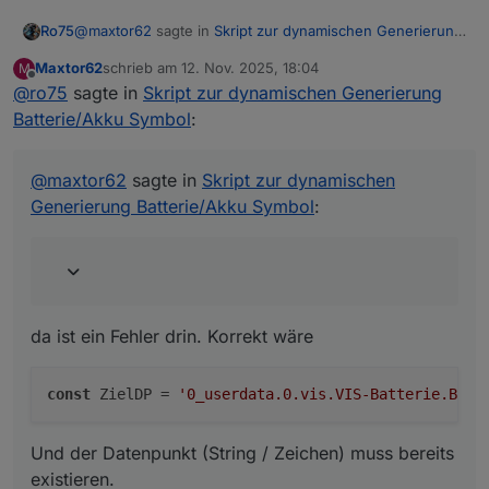
@
maxtor62
sagte in
Skript zur dynamischen Generierung
Ro75
Batterie/Akku Symbol
:
Maxtor62
schrieb am
12. Nov. 2025, 18:04
M
zuletzt editiert von
Offline
@
ro75
sagte in
const ZielDP = '"0_userdata.0.vis.VIS-Batterie.Batt';
Skript zur dynamischen Generierung
Batterie/Akku Symbol
:
da ist ein Fehler drin. Korrekt wäre
@
maxtor62
sagte in
Skript zur dynamischen
Generierung Batterie/Akku Symbol
:
Und der Datenpunkt (String / Zeichen) muss bereits
existieren.
Ro75.
da ist ein Fehler drin. Korrekt wäre
const
 ZielDP = 
'0_userdata.0.vis.VIS-Batterie.Batt
Und der Datenpunkt (String / Zeichen) muss bereits
existieren.