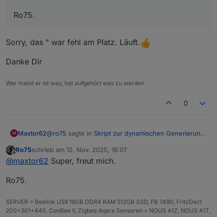
Ro75.
Sorry, das " war fehl am Platz. Läuft.
Danke Dir
Wer meint er ist was, hat aufgehört was zu werden
0
@
ro75
sagte in
Skript zur dynamischen Generierung
Maxtor62
M
Batterie/Akku Symbol
:
Ro75
schrieb am
12. Nov. 2025, 18:07
zuletzt editiert von
Offline
@
maxtor62
sagte in
Skript zur dynamischen
@
maxtor62
Super, freut mich.
Generierung Batterie/Akku Symbol
:
Sorry, das " war fehl am Platz. Läuft.
Ro75.
const ZielDP = '"0_userdata.0.vis.VIS-
Danke Dir
SERVER = Beelink U59 16GB DDR4 RAM 512GB SSD, FB 7490, FritzDect
Batterie.Batt';
200+301+440, ConBee II, Zigbee Aqara Sensoren + NOUS A1Z, NOUS A1T,