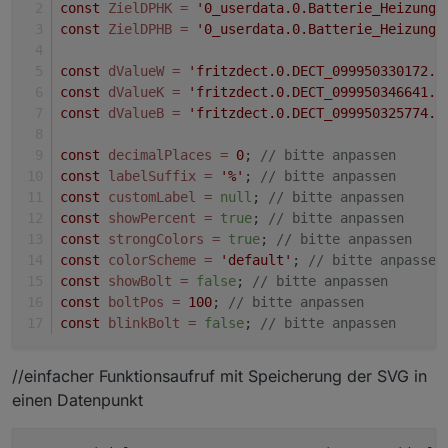
const
ZielDPHK
=
'0_userdata.0.Batterie_Heizung_
const
ZielDPHB
=
'0_userdata.0.Batterie_Heizung_
const
dValueW
=
'fritzdect.0.DECT_099950330172.b
const
dValueK
=
'fritzdect.0.DECT_099950346641.b
const
dValueB
=
'fritzdect.0.DECT_099950325774.b
const
decimalPlaces
=
0
; 
// bitte anpassen
const
labelSuffix
=
'%'
; 
// bitte anpassen
const
customLabel
=
null
; 
// bitte anpassen
const
showPercent
=
true
; 
// bitte anpassen
const
strongColors
=
true
; 
// bitte anpassen
const
colorScheme
=
'default'
; 
// bitte anpassen
const
showBolt
=
false
; 
// bitte anpassen
const
boltPos
=
100
; 
// bitte anpassen
const
blinkBolt
=
false
; 
// bitte anpassen
//einfacher Funktionsaufruf mit Speicherung der SVG in
einen Datenpunkt