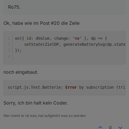
Ro75.
Ok, habe wie im Post #20 die Zeile
on({ 
id
: dValue, change: 
'ne'
 }, dp => {
    setState(ZielDP, generateBatterySvg(dp.state.
});
noch eingebaut.
script.
js
.
Test
.
Batterie
: 
Error
 by subscription (trig
Sorry, ich bin halt kein Coder.
Wer meint er ist was, hat aufgehört was zu werden
0