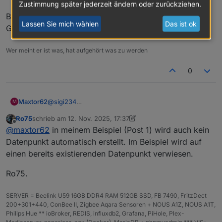
Zustimmung später jederzeit ändern oder zurückziehen.
Habe ein extra Skipt erstellt.
Bei mir wird kein Datenpunkt erstellt.
Edit:
Lassen Sie mich wählen
Das ist ok
Grüße
Kaum macht man es Richtig läuft es auch. (VIS-2)
Wer meint er ist was, hat aufgehört was zu werden
0
@
sigi234
Maxtor62
M
hast Du den Aufruf mit einem extra Skript gestartet?
Ro75
schrieb am
12. Nov. 2025, 17:37
Bei mir wird kein Datenpunkt erstellt.
zuletzt editiert von Ro75
11. Dez. 2025, 18:37
Offline
@
maxtor62
in meinem Beispiel (Post 1) wird auch kein
Grüße
Datenpunkt automatisch erstellt. Im Beispiel wird auf
einen bereits existierenden Datenpunkt verwiesen.
Ro75.
SERVER = Beelink U59 16GB DDR4 RAM 512GB SSD, FB 7490, FritzDect
200+301+440, ConBee II, Zigbee Aqara Sensoren + NOUS A1Z, NOUS A1T,
Philips Hue ** ioBroker, REDIS, influxdb2, Grafana, PiHole, Plex-