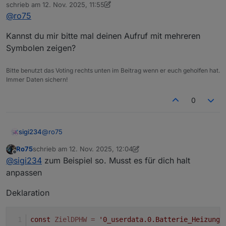
Online
schrieb am
12. Nov. 2025, 11:55
Wunsch sanft blinken, Dokumentation und Beispiel
WICHTIG: Wird der Code ausgetauscht- MUSS der
zuletzt editiert von sigi234
11. Dez. 2025, 12:55
angepasst
Aufruf mit geändert werden! - BEISPIEL ansehen!
@
ro75
Ro75.
Kannst du mir bitte mal deinen Aufruf mit mehreren
Symbolen zeigen?
Bitte benutzt das Voting rechts unten im Beitrag wenn er euch geholfen hat.
Immer Daten sichern!
0
@
ro75
sigi234
Ro75
schrieb am
12. Nov. 2025, 12:04
Kannst du mir bitte mal deinen Aufruf mit mehreren
zuletzt editiert von Ro75
11. Dez. 2025, 13:05
Offline
@
sigi234
zum Beispiel so. Musst es für dich halt
Symbolen zeigen?
anpassen
Deklaration
const
ZielDPHW
=
'0_userdata.0.Batterie_Heizung_