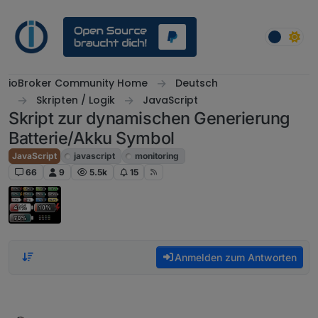
Weiter zum Inhalt
ioBroker Community Home
Deutsch
Skripten / Logik
JavaScript
Skript zur dynamischen Generierung
Batterie/Akku Symbol
JavaScript
javascript
monitoring
66
9
5.5k
15
Anmelden zum Antworten