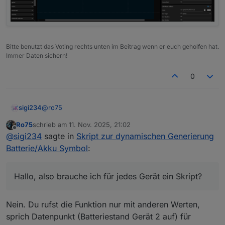
Bitte benutzt das Voting rechts unten im Beitrag wenn er euch geholfen hat.
Immer Daten sichern!
0
@
ro75
sigi234
Ro75
schrieb am
11. Nov. 2025, 21:02
Hallo, also brauche ich für jedes Gerät ein Skript?
zuletzt editiert von
Offline
@
sigi234
sagte in
Skript zur dynamischen Generierung
Kannst du noch die Einheit konfigurierbar machen?
(Volt statt %)
Batterie/Akku Symbol
:
Ev. noch die Zahl ohne runden und mit Dezimal?
Die Range einstellbar?
Hallo, also brauche ich für jedes Gerät ein Skript?
Nein. Du rufst die Funktion nur mit anderen Werten,
sprich Datenpunkt (Batteriestand Gerät 2 auf) für