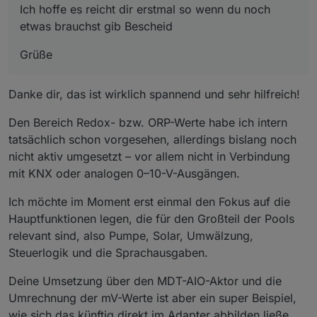
Zeitstempel:

    setState('openknx.0.Steckdosen.Pool.Pool
Von:

Ich hoffe es reicht dir erstmal so wenn du noch
etwas brauchst gib Bescheid
a few seconds ago

    setState('alias.0.Steckdosen.Schalten.Sa
system.adapter.openknx.0

etwas brauchst gib Bescheid
Bestätigt:

    console.info('Filter auf 30%');

Benutzer:

Bestätigt (true)

  } else if (((getState(obj.id).val >= 651) 
Grüße
Zuletzt geändert:

    setState('openknx.0.Steckdosen.Pool.Pool
28 minutes ago

    console.info('Filter auf 40%');

Qualität:

  } else if (((getState(obj.id).val >= 601) 
Danke dir, das ist wirklich spannend und sehr hilfreich!
0x00 - good

    setState('openknx.0.Steckdosen.Pool.Pool
Von:

    console.info('Filter auf 50%');

Den Bereich Redox- bzw. ORP-Werte habe ich intern
system.adapter.openknx.0

  } else if ((getState(obj.id).val <= 600) &
Benutzer:

    setState('openknx.0.Steckdosen.Pool.Pool
tatsächlich schon vorgesehen, allerdings bislang noch
    console.info('Filter auf 60%');

nicht aktiv umgesetzt – vor allem nicht in Verbindung
  }

mit KNX oder analogen 0–10-V-Ausgängen.
Ich möchte im Moment erst einmal den Fokus auf die
Hauptfunktionen legen, die für den Großteil der Pools
relevant sind, also Pumpe, Solar, Umwälzung,
Steuerlogik und die Sprachausgaben.
Deine Umsetzung über den MDT-AIO-Aktor und die
Umrechnung der mV-Werte ist aber ein super Beispiel,
wie sich das künftig direkt im Adapter abbilden ließe.