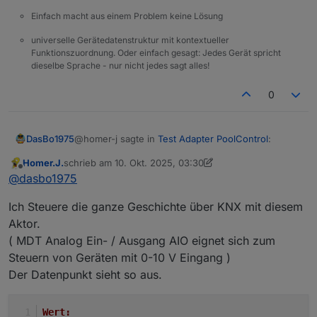
Einfach macht aus einem Problem keine Lösung
universelle Gerätedatenstruktur mit kontextueller
Funktionszuordnung. Oder einfach gesagt: Jedes Gerät spricht
dieselbe Sprache - nur nicht jedes sagt alles!
0
@homer-j sagte in
Test Adapter PoolControl
:
DasBo1975
Homer.J.
schrieb am
10. Okt. 2025, 03:30
zuletzt editiert von Homer.J.
10. Okt. 2025, 05:38
Offline
@
dasbo1975
@
dasbo1975
Anfrage zur 0–100 %-Pumpensteuerung
Hallo,
Ich Steuere die ganze Geschichte über KNX mit diesem
Aktor.
ich würde mich hier auch mal einbringen.
Hallo @homer.j,
( MDT Analog Ein- / Ausgang AIO eignet sich zum
Kann man eine Pumpensteuerung auch über
einen Datenpunkt 0-100 für steuerbare
dein Vorschlag mit der 0–100 %-Pumpensteuerung
Steuern von Geräten mit 0-10 V Eingang )
Pumpen anlegen.
ist sehr interessant und grundsätzlich gut machbar.
Der Datenpunkt sieht so aus.
Ich steuere diese ausschließlich über den
Damit ich das sauber in die bestehende Struktur
Hast du bereits einen vorhandenen Datenpunkt (z.
Redox und PH-Wert
einbauen kann, müsste ich vorher kurz wissen,
B. über Modbus, MQTT oder ESP),
z.B. der Redoxwert ist über 750 Pumpe läuft
wie du das aktuell technisch gelöst hast:
über den deine Pumpe mit einem Prozentwert (0–
Oder soll der Adapter die komplette Logik selbst
Wert: