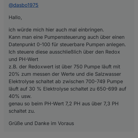
@
dasbo1975
Datenpunkt 0-100 für steuerbare Pumpen anlegen.
Grüße und Danke im Voraus
Ich steuere diese ausschließlich über den Redox und
Hallo,
PH-Wert
z.B. der Redoxwert ist über 750 Pumpe läuft mit 20%
ich würde mich hier auch mal einbringen.
zum messen der Werte und die Salzwasser
Elektrolyse schaltet ab zwischen 700-749 Pumpe
Kann man eine Pumpensteuerung auch über einen
läuft auf 30 % Elektrolyse schaltet zu 650-699 auf
Datenpunkt 0-100 für steuerbare Pumpen anlegen.
40% usw.
Ich steuere diese ausschließlich über den Redox
genau so beim PH-Wert 7,2 PH aus über 7,3 PH
schaltet zu.
und PH-Wert
z.B. der Redoxwert ist über 750 Pumpe läuft mit
20% zum messen der Werte und die Salzwasser
Elektrolyse schaltet ab zwischen 700-749 Pumpe
läuft auf 30 % Elektrolyse schaltet zu 650-699 auf
40% usw.
genau so beim PH-Wert 7,2 PH aus über 7,3 PH
schaltet zu.
Grüße und Danke im Voraus