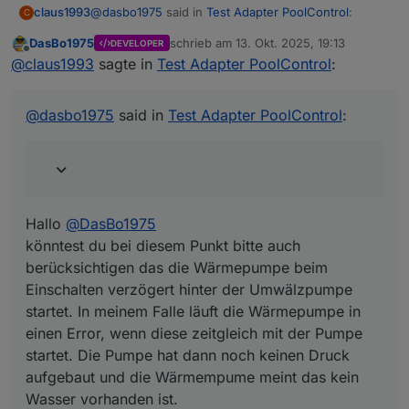
@
dasbo1975
said in
Test Adapter PoolControl
:
claus1993
C
DasBo1975
schrieb am
13. Okt. 2025, 19:13
DEVELOPER
zuletzt editiert von
Offline
Wärmepumpen- / Heizungssteuerung
@
claus1993
sagte in
Test Adapter PoolControl
:
→ Automatische Regelung mit Ziel- und
Hallo
@
DasBo1975
Maximaltemperatur sowie Pumpen-
könntest du bei diesem Punkt bitte auch
@
dasbo1975
said in
Test Adapter PoolControl
:
Nachlaufzeit
berücksichtigen das die Wärmepumpe beim
Danke und Grüße.
Einschalten verzögert hinter der Umwälzpumpe
startet. In meinem Falle läuft die Wärmepumpe in
einen Error, wenn diese zeitgleich mit der Pumpe
startet. Die Pumpe hat dann noch keinen Druck
aufgebaut und die Wärmempume meint das kein
Hallo
@
DasBo1975
Wasser vorhanden ist.
könntest du bei diesem Punkt bitte auch
berücksichtigen das die Wärmepumpe beim
Einschalten verzögert hinter der Umwälzpumpe
startet. In meinem Falle läuft die Wärmepumpe in
einen Error, wenn diese zeitgleich mit der Pumpe
startet. Die Pumpe hat dann noch keinen Druck
aufgebaut und die Wärmempume meint das kein
Wasser vorhanden ist.