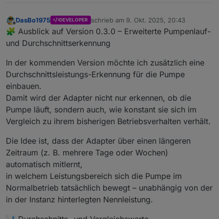
DasBo1975
schrieb am
9. Okt. 2025, 20:43
DEVELOPER
zuletzt editiert von
Offline
🧩 Ausblick auf Version 0.3.0 – Erweiterte Pumpenlauf-
und Durchschnittserkennung
In der kommenden Version möchte ich zusätzlich eine
Durchschnittsleistungs-Erkennung für die Pumpe
einbauen.
Damit wird der Adapter nicht nur erkennen, ob die
Pumpe läuft, sondern auch, wie konstant sie sich im
Vergleich zu ihrem bisherigen Betriebsverhalten verhält.
Die Idee ist, dass der Adapter über einen längeren
Zeitraum (z. B. mehrere Tage oder Wochen)
automatisch mitlernt,
in welchem Leistungsbereich sich die Pumpe im
Normalbetrieb tatsächlich bewegt – unabhängig von der
in der Instanz hinterlegten Nennleistung.
📊 Durchschnitts- und Vergleichswerte