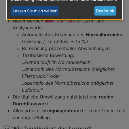
Neuer Bereich
für Echtzeit-Werte
pump.live
Lassen Sie mich wählen
Das ist ok
(Leistung, Durchfluss, Prozentleistung)
Neuer Bereich
für Lern- und
pump.learning
Analysewerte
Automatisches Erkennen des
Normalbereichs
(Leistung / Durchfluss ± 15 %)
Berechnung prozentualer Abweichungen
Textbasierte Bewertung:
„Pumpe läuft im Normalbereich“
,
„unterhalb des Normalbereichs (möglicher
Filterdruck)“
oder
„oberhalb des Normalbereichs (möglicher
Luftstau)“
Die tägliche Umwälzung nutzt jetzt den
realen
Durchflusswert
Alles arbeitet
ereignisgesteuert
– keine Timer, kein
unnötiges Polling
💬 Wie funktioniert das Lernen?