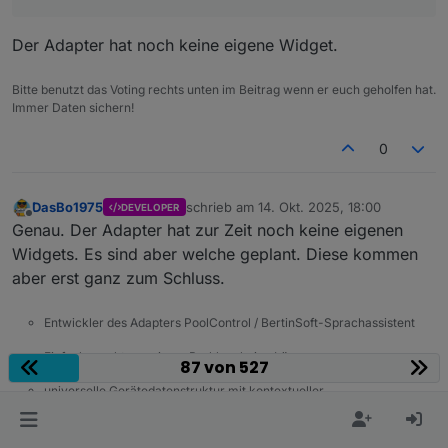
Der Adapter hat noch keine eigene Widget.
Bitte benutzt das Voting rechts unten im Beitrag wenn er euch geholfen hat.
Immer Daten sichern!
0
DasBo1975
schrieb am
14. Okt. 2025, 18:00
DEVELOPER
zuletzt editiert von
Offline
Genau. Der Adapter hat zur Zeit noch keine eigenen
Widgets. Es sind aber welche geplant. Diese kommen
aber erst ganz zum Schluss.
Entwickler des Adapters PoolControl / BertinSoft-Sprachassistent
Einfach macht aus einem Problem keine Lösung
87 von 527
universelle Gerätedatenstruktur mit kontextueller
Funktionszuordnung. Oder einfach gesagt: Jedes Gerät spricht
dieselbe Sprache - nur nicht jedes sagt alles!