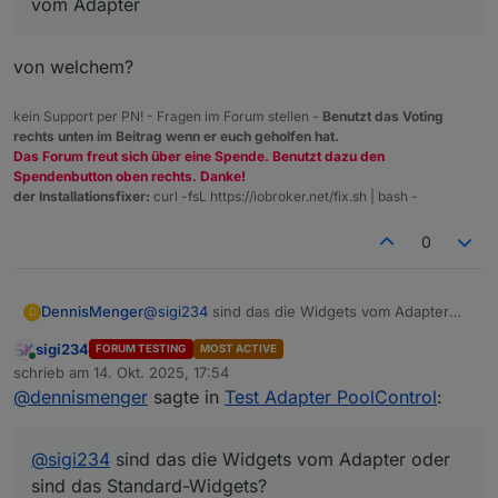
vom Adapter
von welchem?
kein Support per PN! - Fragen im Forum stellen -
Benutzt das Voting
rechts unten im Beitrag wenn er euch geholfen hat.
Das Forum freut sich über eine Spende. Benutzt dazu den
Spendenbutton oben rechts. Danke!
der Installationsfixer:
curl -fsL https://iobroker.net/fix.sh | bash -
0
DennisMenger
@
sigi234
sind das die Widgets vom Adapter
D
oder sind das Standard-Widgets?
sigi234
FORUM TESTING
MOST ACTIVE
Online
schrieb am
14. Okt. 2025, 17:54
zuletzt editiert von
@
dennismenger
sagte in
Test Adapter PoolControl
:
@
sigi234
sind das die Widgets vom Adapter oder
sind das Standard-Widgets?