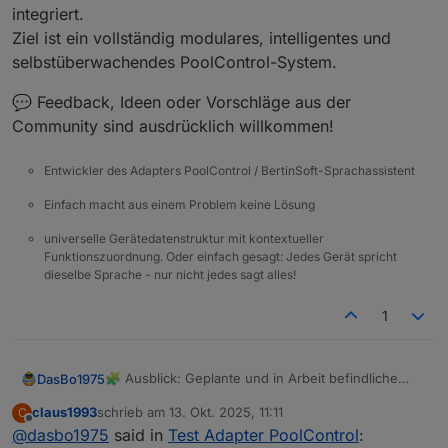
integriert.
Ziel ist ein vollständig modulares, intelligentes und
selbstüberwachendes PoolControl-System.
💬 Feedback, Ideen oder Vorschläge aus der
Community sind ausdrücklich willkommen!
Entwickler des Adapters PoolControl / BertinSoft-Sprachassistent
Einfach macht aus einem Problem keine Lösung
universelle Gerätedatenstruktur mit kontextueller
Funktionszuordnung. Oder einfach gesagt: Jedes Gerät spricht
dieselbe Sprache - nur nicht jedes sagt alles!
1
🧩 Ausblick: Geplante und in Arbeit befindliche
DasBo1975
Konzepte für den PoolControl-Adapter
claus1993
schrieb am
13. Okt. 2025, 11:11
C
Mit der fertiggestellten Version 0.3.0 („Pumpen-
zuletzt editiert von
Offline
@
dasbo1975
said in
Test Adapter PoolControl
:
Lernsystem & Livewerte“)