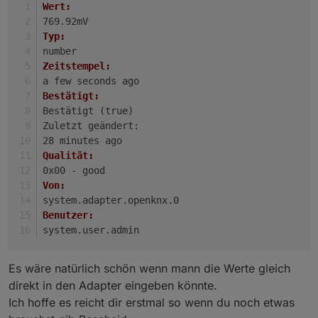
});
Wert:
769.92mV
Typ:
number
Zeitstempel:
a few seconds ago
Bestätigt:
Bestätigt (true)
Zuletzt geändert:
28 minutes ago
Qualität:
0x00 - good
Von:
system.adapter.openknx.0
Benutzer:
system.user.admin
Es wäre natürlich schön wenn mann die Werte gleich
direkt in den Adapter eingeben könnte.
Ich hoffe es reicht dir erstmal so wenn du noch etwas