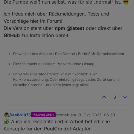
Die Pumpe weiß nun selbst, was für sie „normal“ ist. 😎
Ich freue mich über Rückmeldungen, Tests und
Vorschläge hier im Forum!
Die Version steht über
npm @latest
oder direkt über
GitHub
zur Installation bereit.
Entwickler des Adapters PoolControl / BertinSoft-Sprachassistent
Einfach macht aus einem Problem keine Lösung
universelle Gerätedatenstruktur mit kontextueller
Funktionszuordnung. Oder einfach gesagt: Jedes Gerät spricht
dieselbe Sprache - nur nicht jedes sagt alles!
0
DasBo1975
schrieb am
13. Okt. 2025, 06:20
DEVELOPER
zuletzt editiert von
Offline
🧩 Ausblick: Geplante und in Arbeit befindliche
Konzepte für den PoolControl-Adapter