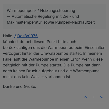
läuft der PoolControl-Adapter nun stabil im
Diese Konzepte sind noch nicht umgesetzt,
Produktivsystem.
aber bereits vollständig geplant und technisch
Wärmepumpen- / Heizungssteuerung
Parallel dazu entstehen aktuell mehrere
vorbereitet:
🔧 Zukünftige Module (in Planung)
Konzeptdateien,
→ Automatische Regelung mit Ziel- und
die die künftige Entwicklung und Modulstruktur
COP-Berechnung
Maximaltemperatur sowie Pumpen-Nachlaufzeit
festlegen.
→ Energieeffizienz- und Leistungsbewertung für
Wärmepumpen und Solarerträge
JSON & HTML-Generator
→ Automatische Erstellung von Auswertungs- und
Hallo
@
DasBo1975
HTML-Dateien für externe Darstellung
Solar-Ertragsberechnung
könntest du bei diesem Punkt bitte auch
→ Analyse der täglichen Solarleistung und
berücksichtigen das die Wärmepumpe beim Einschalten
Wirkungsgradüberwachung
System-Health-Monitoring
verzögert hinter der Umwälzpumpe startet. In meinem
→ Überwachung von Pumpen, Sensoren,
Heizsystem und Gesamtzustand des PoolControl-
Wärmepumpen- / Heizungssteuerung
Falle läuft die Wärmepumpe in einen Error, wenn diese
Adapters
→ Automatische Regelung mit Ziel- und
zeitgleich mit der Pumpe startet. Die Pumpe hat dann
Maximaltemperatur sowie Pumpen-Nachlaufzeit
KI-Sprachsystem (Blueprint & Konzept)
noch keinen Druck aufgebaut und die Wärmempume
→ Lernfähiges, natürlich klingendes Sprach- und
meint das kein Wasser vorhanden ist.
Textsystem für Benachrichtigungen,
Diese Module werden schrittweise ab Version 0.4.x
Zusammenfassungen und Interaktion
integriert.
Danke und Grüße.
Ziel ist ein vollständig modulares, intelligentes und
💬 Feedback, Ideen oder Vorschläge aus der
selbstüberwachendes PoolControl-System.
Community sind ausdrücklich willkommen!
1