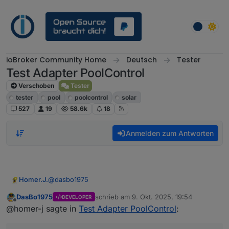
Weiter zum Inhalt
ioBroker Community Home
Deutsch
Tester
Test Adapter PoolControl
Verschoben
Tester
tester
pool
poolcontrol
solar
527
19
58.6k
18
Anmelden zum Antworten
@
dasbo1975
Homer.J.
DasBo1975
schrieb am
9. Okt. 2025, 19:54
DEVELOPER
Hallo,
zuletzt editiert von
Offline
@homer-j sagte in
Test Adapter PoolControl
:
ich würde mich hier auch mal einbringen.
Kann man eine Pumpensteuerung auch über einen