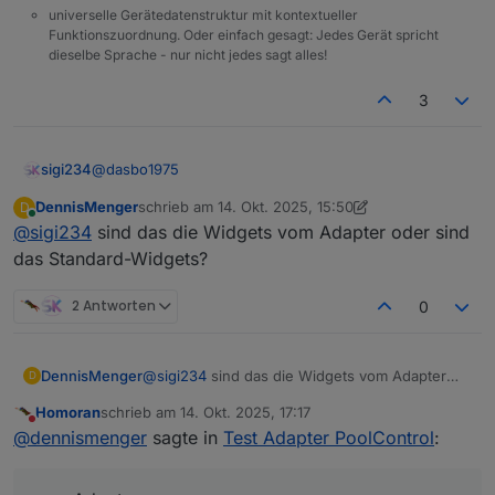
universelle Gerätedatenstruktur mit kontextueller
Funktionszuordnung. Oder einfach gesagt: Jedes Gerät spricht
dieselbe Sprache - nur nicht jedes sagt alles!
3
@
dasbo1975
sigi234
DennisMenger
schrieb am
14. Okt. 2025, 15:50
D
Mal eine Vis Ansicht vom groben Entwurf.
zuletzt editiert von DennisMenger
Online
@
sigi234
sind das die Widgets vom Adapter oder sind
das Standard-Widgets?
2 Antworten
0
DennisMenger
@
sigi234
sind das die Widgets vom Adapter
D
oder sind das Standard-Widgets?
Homoran
schrieb am
14. Okt. 2025, 17:17
zuletzt editiert von
Nicht stören
@
dennismenger
sagte in
Test Adapter PoolControl
: