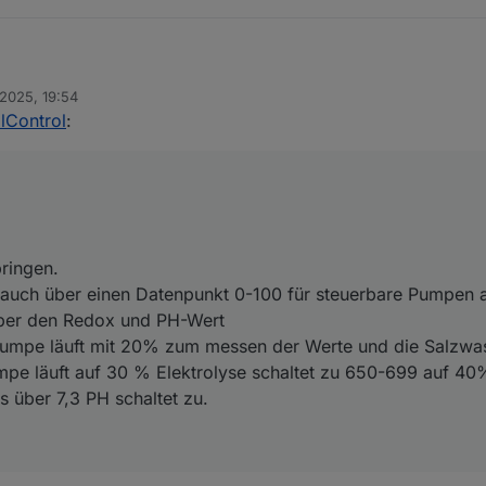
 2025, 19:54
lControl
:
l einbringen.
rung auch über einen Datenpunkt 0-100 für steuerbare Pumpen anleg
eßlich über den Redox und PH-Wert
s
r 750 Pumpe läuft mit 20% zum messen der Werte und die Salzwasser Ele
ft auf 30 % Elektrolyse schaltet zu 650-699 auf 40% usw.
PH aus über 7,3 PH schaltet zu.
ringen.
uch über einen Datenpunkt 0-100 für steuerbare Pumpen 
 über den Redox und PH-Wert
Pumpe läuft mit 20% zum messen der Werte und die Salzwas
pe läuft auf 30 % Elektrolyse schaltet zu 650-699 auf 40
 über 7,3 PH schaltet zu.