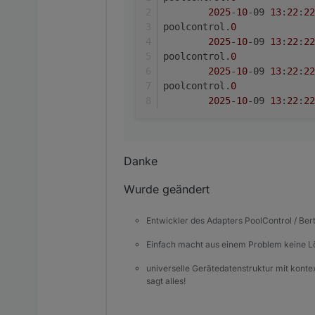
2025
-
10
-09 
13
:
22
:
22
poolcontrol.
0
2025
-
10
-09 
13
:
22
:
22
poolcontrol.
0
2025
-
10
-09 
13
:
22
:
22
poolcontrol.
0
2025
-
10
-09 
13
:
22
:
22
Danke
Wurde geändert
Entwickler des Adapters PoolControl / Ber
Einfach macht aus einem Problem keine 
universelle Gerätedatenstruktur mit konte
sagt alles!