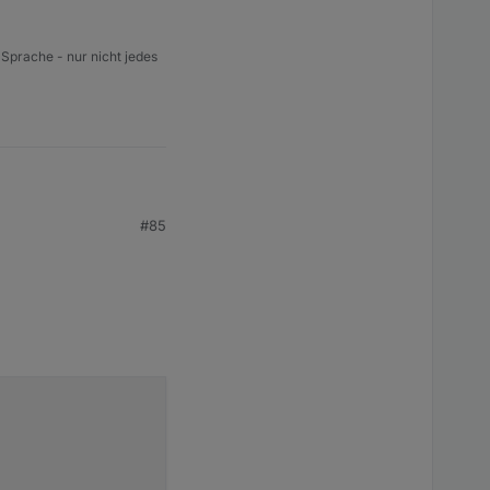
 Sprache - nur nicht jedes
#85
nlegen.
hbar.
r Elektrolyse
usw.