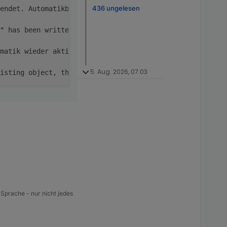
436 ungelesen
 beendet. Automatikbetrieb wieder aktiv.
"
 has been written without ack-flag with value 
"Wartungs
tomatik wieder aktiv.
5. Aug. 2026, 07:03
isting object, this might lead to an error in future ver
 Sprache - nur nicht jedes