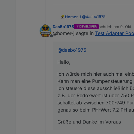
@
dasbo1975
Homer.J.
DasBo1975
schrieb am
9. Okt.
DEVELOPER
Hallo,
zuletzt editiert von
@homer-j sagte in
Test Adapter Poo
Offline
ich würde mich hier auch ma
Kann man eine Pumpensteue
@
dasbo1975
Ich steuere diese ausschli
Grüße und Danke im Vorau
z.B. der Redoxwert ist übe
Hallo,
zwischen 700-749 Pumpe läu
genau so beim PH-Wert 7,2 
ich würde mich hier auch mal einb
Kann man eine Pumpensteuerung a
Ich steuere diese ausschließlich
z.B. der Redoxwert ist über 750 
schaltet ab zwischen 700-749 Pum
genau so beim PH-Wert 7,2 PH aus
Grüße und Danke im Voraus