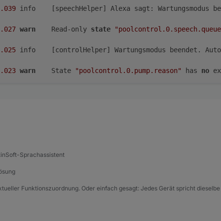
.039
	info	[speechHelper] Alexa sagt: Wartungsmodus
.027
warn
	Read-only 
state
"poolcontrol.0.speech.queue
.025
	info	[controlHelper] Wartungsmodus beendet. Au
.023
warn
	State 
"poolcontrol.0.pump.reason"
 has 
no
 ex
tinSoft-Sprachassistent
Lösung
xtueller Funktionszuordnung. Oder einfach gesagt: Jedes Gerät spricht dieselbe