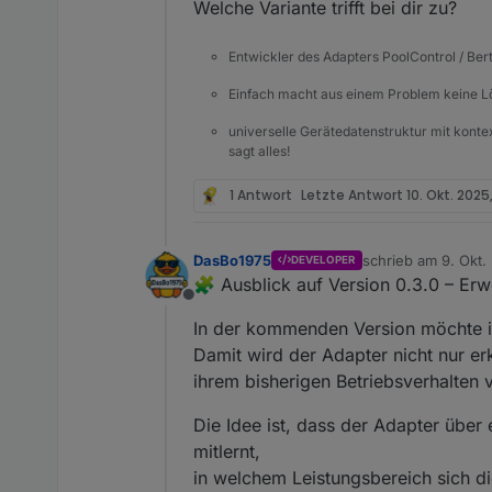
Welche Variante trifft bei dir zu?
Entwickler des Adapters PoolControl / Ber
Einfach macht aus einem Problem keine 
universelle Gerätedatenstruktur mit konte
sagt alles!
1 Antwort
Letzte Antwort
10. Okt. 2025
DasBo1975
schrieb am
9. Okt.
DEVELOPER
zuletzt editiert von
🧩 Ausblick auf Version 0.3.0 – Er
Offline
In der kommenden Version möchte ic
Damit wird der Adapter nicht nur er
ihrem bisherigen Betriebsverhalten v
Die Idee ist, dass der Adapter übe
mitlernt,
in welchem Leistungsbereich sich d