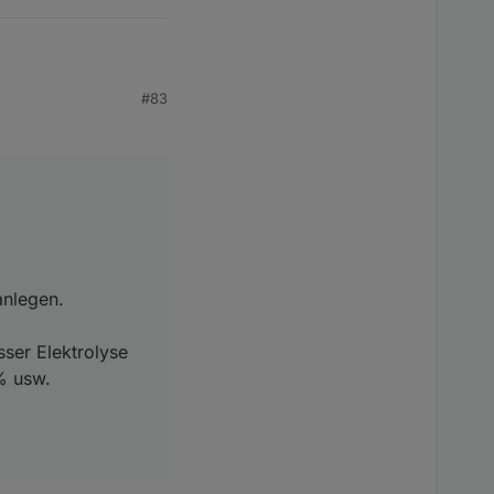
#83
en.
ktrolyse schaltet ab
anlegen.
ser Elektrolyse
% usw.