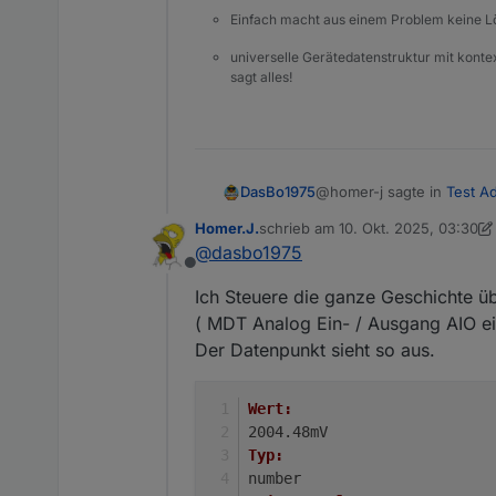
Einfach macht aus einem Problem keine 
universelle Gerätedatenstruktur mit konte
sagt alles!
@homer-j sagte in
Test A
DasBo1975
Homer.J.
schrieb am
10. Okt. 2025, 03:30
zuletzt editiert von Homer.J.
10. O
@
dasbo1975
@
dasbo1975
Offline
Anfrage zur 0–100 %-Pu
Hallo,
Ich Steuere die ganze Geschichte ü
( MDT Analog Ein- / Ausgang AIO ei
ich würde mich hier au
Hallo @homer.j,
Der Datenpunkt sieht so aus.
Kann man eine Pumpens
Ich steuere diese auss
dein Vorschlag mit der 0
z.B. der Redoxwert ist
Damit ich das sauber in d
Wert:
schaltet ab zwischen 7
wie du das aktuell technis
Hast du bereits einen vo
2004.48mV
genau so beim PH-Wert 
über den deine Pumpe mit
Typ:
Dann würde ich diesen Fr
Oder soll der Adapter die
Grüße und Danke im Vo
number
(z. B. „Objekt-ID Drehzahl
also abhängig vom Redox-