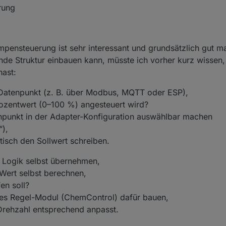
rung
pensteuerung ist sehr interessant und grundsätzlich gut m
nde Struktur einbauen kann, müsste ich vorher kurz wissen,
hast:
 Datenpunkt (z. B. über Modbus, MQTT oder ESP),
ozentwert (0–100 %) angesteuert wird?
punkt in der Adapter-Konfiguration auswählbar machen
“),
isch den Sollwert schreiben.
e Logik selbst übernehmen,
ert selbst berechnen,
en soll?
ates Regel-Modul (ChemControl) dafür bauen,
Drehzahl entsprechend anpasst.