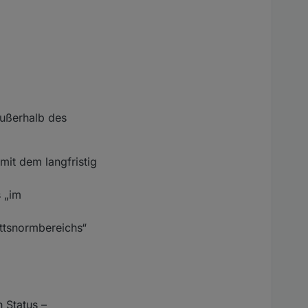
außerhalb des
mit dem langfristig
s „im
ittsnormbereichs“
 Status –