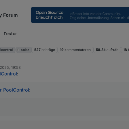
y Forum
Tester
l
lcontrol
solar
527
beiträge
19
kommentatoren
58.8k
aufrufe
18
 2025, 19:53
lControl
:
r PoolControl
: