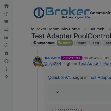
Weiter zum Inhalt
Communit
ioBroker Community Home
Deutsch
Test Adapter PoolContro
Verschoben
Tester
tester
pool
poo
DasBo1975
schrieb am
9. Okt.
DEVELOPER
zuletzt editiert von
@
sigi234
sagte in
Test Adapter Poo
Offline
@
dasbo1975
sagte in
Test Adapte
poolcontrol.
0