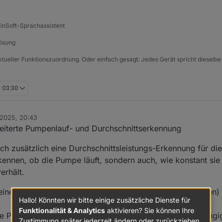
tinSoft-Sprachassistent
Lösung
xtueller Funktionszuordnung. Oder einfach gesagt: Jedes Gerät spricht dieselbe
, 03:30
 2025, 20:43
weiterte Pumpenlauf- und Durchschnittserkennung
h zusätzlich eine Durchschnittsleistungs-Erkennung für d
kennen, ob die Pumpe läuft, sondern auch, wie konstant sie 
erhält.
r einen längeren Zeitraum (z. B. mehrere Tage oder Wochen)
Hallo! Könnten wir bitte einige zusätzliche Dienste für
Funktionalität & Analytics
aktivieren? Sie können Ihre
ie Pumpe im Normalbetrieb tatsächlich bewegt – unabhängig
Zustimmung später jederzeit ändern oder zurückziehen.