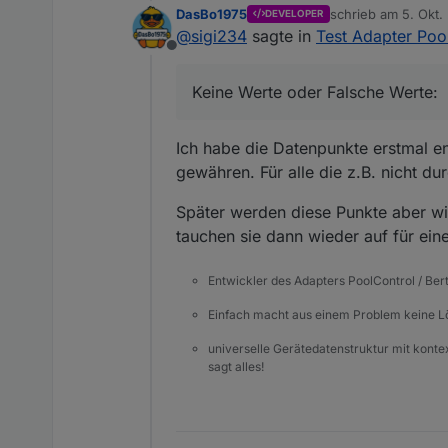
DasBo1975
schrieb am
5. Okt.
DEVELOPER
Keine Werte oder Falsche We
zuletzt editiert von
@
sigi234
sagte in
Test Adapter Poo
Offline
Keine Werte oder Falsche Werte:
Ich habe die Datenpunkte erstmal en
gewähren. Für alle die z.B. nicht d
Kann ich die irgendwie
Später werden diese Punkte aber w
tauchen sie dann wieder auf für ein
Entwickler des Adapters PoolControl / Ber
Einfach macht aus einem Problem keine 
universelle Gerätedatenstruktur mit konte
sagt alles!