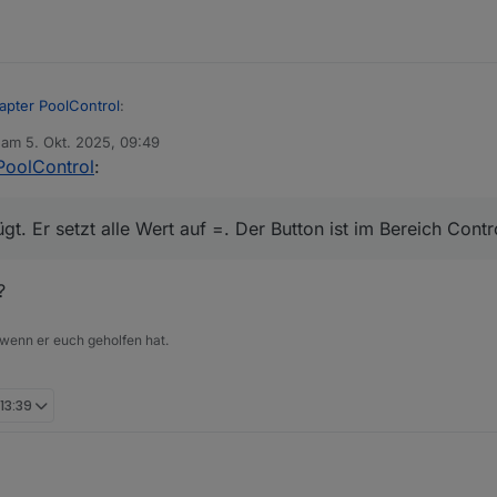
apter PoolControl
:
b am
5. Okt. 2025, 09:49
editiert von
PoolControl
:
 eingefügt. Er setzt alle Wert auf =. Der Button ist im Bereich Control z
allo, Stromverbrauch rechnet noch mit alten Watt Werte:
t. Er setzt alle Wert auf =. Der Button ist im Bereich Contr
?
 wenn er euch geholfen hat.
 13:39