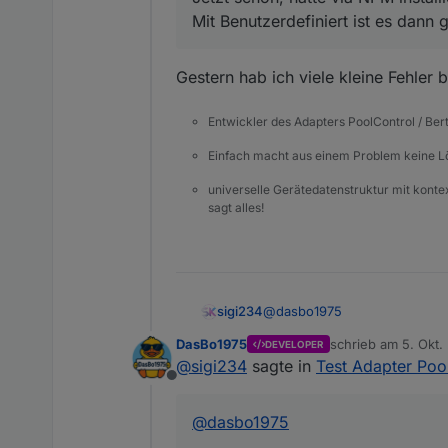
Mit Benutzerdefiniert ist es dann
Gestern hab ich viele kleine Fehler
Entwickler des Adapters PoolControl / Ber
Einfach macht aus einem Problem keine 
universelle Gerätedatenstruktur mit konte
sagt alles!
@
dasbo1975
sigi234
DasBo1975
schrieb am
5. Okt.
DEVELOPER
Hallo, Stro
zuletzt editiert v
@
sigi234
sagte in
Test Adapter Poo
Offline
@
dasbo1975