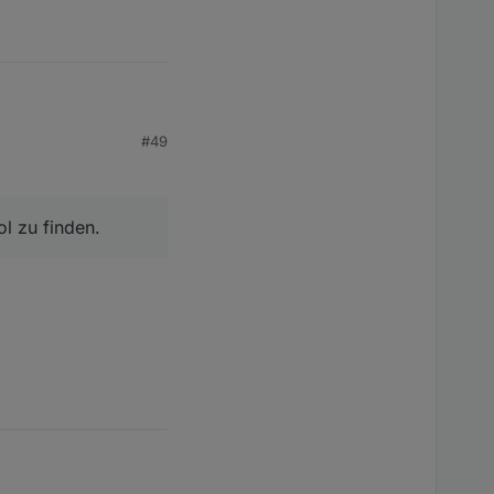
#49
u finden.
ol zu finden.