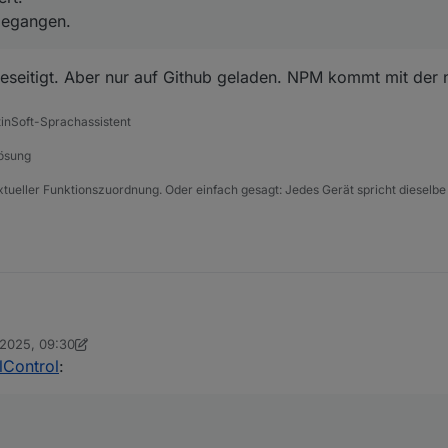
 gegangen.
 beseitigt. Aber nur auf Github geladen. NPM kommt mit der
tinSoft-Sprachassistent
Lösung
xtueller Funktionszuordnung. Oder einfach gesagt: Jedes Gerät spricht dieselbe
 2025, 09:30
mverbrauch rechnet noch mit alten Watt Werte:
on DasBo1975
10. Mai 2025, 11:31
lControl
: