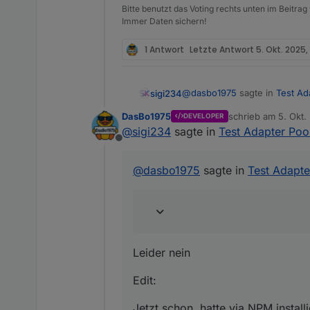
Bitte benutzt das Voting rechts unten im Beitrag
Immer Daten sichern!
1 Antwort
Letzte Antwort
5. Okt. 2025,
@
dasbo1975
sagte in
Test Ad
sigi234
DasBo1975
schrieb am
5. Okt.
DEVELOPER
zuletzt editiert von
@
sigi234
sagte in
Test Adapter Poo
Nun aber. Jedenfalls bei mi
Offline
Leider nein
@
dasbo1975
sagte in
Test Adapte
Edit:
Jetzt schon, hatte via NPM inst
Mit Benutzerdefiniert ist es
Leider nein
Edit:
Jetzt schon, hatte via NPM installi