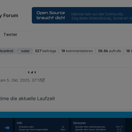
y Forum
Tester
l
lcontrol
solar
527
beiträge
19
kommentatoren
58.6k
aufrufe
18
1.4.1
b am
5. Okt. 2025, 07:17
editiert von sigi234
10. Mai 2025, 09:18
29.09.2025
https://github.com/DasBo1975/iobroker.poolcontrol
time die aktuelle Laufzeit
lcontrol
dient zur Steuerung und Überwachung von Poolanlagen.
en:
omatik, Manuell, Zeitsteuerung, Aus) inkl. Frost- und Überhitzungssc
g mit bis zu 6 Sensoren, Min/Max, Deltas und Änderungsraten
Hysterese und Warnschwellen