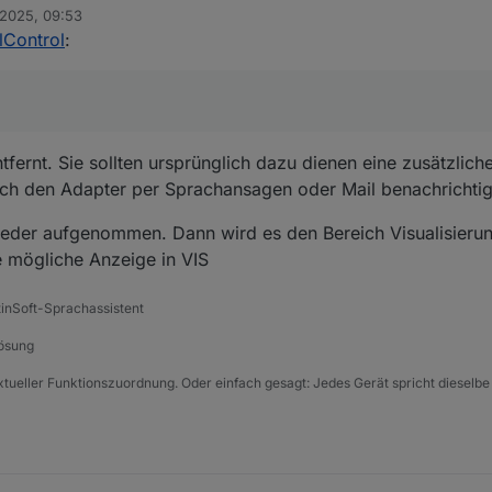
 2025, 09:53
rte:
lControl
:
tfernt. Sie sollten ursprünglich dazu dienen eine zusätzlic
urch den Adapter per Sprachansagen oder Mail benachrichti
 zurücksetzen?
ieder aufgenommen. Dann wird es den Bereich Visualisieru
e mögliche Anzeige in VIS
tinSoft-Sprachassistent
Lösung
xtueller Funktionszuordnung. Oder einfach gesagt: Jedes Gerät spricht dieselbe