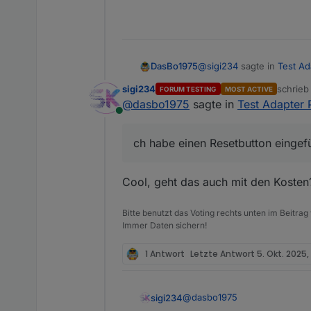
@
sigi234
sagte in
Test Ad
DasBo1975
sigi234
schrie
FORUM TESTING
MOST ACTIVE
zuletzt 
@
dasbo1975
sagte in
Test Adapter 
@
dasbo1975
Online
Ich habe einen Resetbutton
H
ch habe einen Resetbutton eingefüg
Cool, geht das auch mit den Kosten
Änderung ist auf Github
Bitte benutzt das Voting rechts unten im Beitrag
Immer Daten sichern!
1 Antwort
Letzte Antwort
5. Okt. 2025,
@
dasbo1975
sigi234