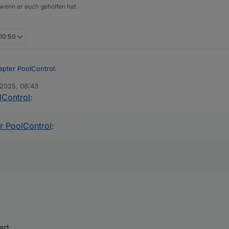
 wenn er euch geholfen hat.
 10:50
apter PoolControl
:
 2025, 08:43
lControl
:
r
r PoolControl
:
alliert.
 dann gegangen.
ert.