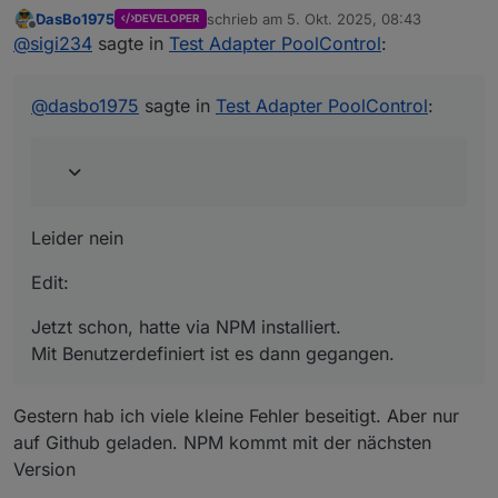
DasBo1975
schrieb am
5. Okt. 2025, 08:43
DEVELOPER
zuletzt editiert von
Offline
Nun aber. Jedenfalls bei mir
@
sigi234
sagte in
Test Adapter PoolControl
:
Leider nein
@
dasbo1975
sagte in
Test Adapter PoolControl
:
Edit:
Jetzt schon, hatte via NPM installiert.
Mit Benutzerdefiniert ist es dann gegangen.
Leider nein
Edit:
Jetzt schon, hatte via NPM installiert.
Mit Benutzerdefiniert ist es dann gegangen.
Gestern hab ich viele kleine Fehler beseitigt. Aber nur
auf Github geladen. NPM kommt mit der nächsten
Version