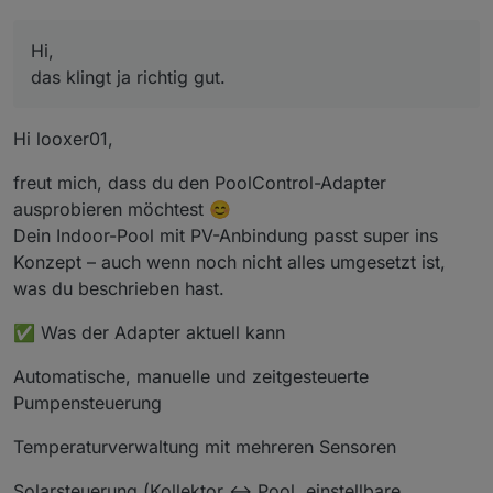
es dann wieder losgehen.
Glaubst du, dass der Adapter das in etwa hinkriegt ?
Pumpe ein/aus über iobroker Aktor
Bei Überschuss PV-Strom längere Laufzeit
Die Parameter sind:
Bisher mache ich das mit Javascript, was aber jetzt
Pumpe für den Wärmetauscher separat
Stopp bei erreichen der Zieltemperatur
Hi,
erweitert werden müsste (PV)
zur Zeit noch keine Chemie-Dosiereinrichtung
Ich habe versucht den Adapter zu installieren. Leider
Solaranlage, bei Überschuss soll die Pumpe
wird er mir noch nicht angeboten. Installation mit
das klingt ja richtig gut.
loslegen)
Github link scheint nicht zu funktionieren.
vG Looxer
Zieltemperaturvorgabe gewünscht
Hi looxer01,
freut mich, dass du den PoolControl-Adapter
ausprobieren möchtest 😊
Dein Indoor-Pool mit PV-Anbindung passt super ins
Konzept – auch wenn noch nicht alles umgesetzt ist,
was du beschrieben hast.
✅ Was der Adapter aktuell kann
Automatische, manuelle und zeitgesteuerte
Pumpensteuerung
Temperaturverwaltung mit mehreren Sensoren
Solarsteuerung (Kollektor ↔ Pool, einstellbare