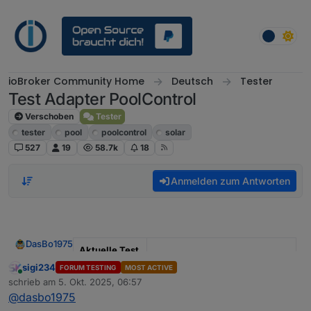
Weiter zum Inhalt
ioBroker Community Home
Deutsch
Tester
Test Adapter PoolControl
Verschoben
Tester
tester
pool
poolcontrol
solar
527
19
58.7k
18
Anmelden zum Antworten
DasBo1975
Aktuelle Test
Version
1.4.1
sigi234
FORUM TESTING
MOST ACTIVE
Online
schrieb am
5. Okt. 2025, 06:57
zuletzt editiert von
Veröffentlichu
29.09.2025
@
dasbo1975
ngsdatum