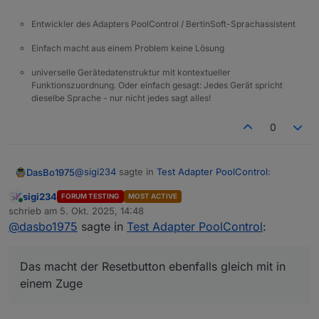
Skript schicken – dann schauen wir, wie wir deine
PV-Logik später elegant integrieren können.
Entwickler des Adapters PoolControl / BertinSoft-Sprachassistent
Einfach macht aus einem Problem keine Lösung
universelle Gerätedatenstruktur mit kontextueller
Funktionszuordnung. Oder einfach gesagt: Jedes Gerät spricht
dieselbe Sprache - nur nicht jedes sagt alles!
0
@
sigi234
sagte in
Test Adapter PoolControl
:
DasBo1975
sigi234
FORUM TESTING
MOST ACTIVE
Online
@
dasbo1975
sagte in
Test Adapter
schrieb am
5. Okt. 2025, 14:48
zuletzt editiert von
PoolControl
:
@
dasbo1975
sagte in
Test Adapter PoolControl
:
Das macht der Resetbutton ebenfalls gleich mit in
einem Zuge
ch habe einen Resetbutton eingefügt. Er
Das macht der Resetbutton ebenfalls gleich mit in
setzt alle Wert auf =. Der Button ist im
einem Zuge
Bereich Control zu finden.