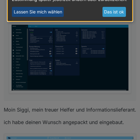
Irgendwie fehlt mir noch bei der runtime die
aktuelle Laufzeit
Lassen Sie mich wählen
Das ist ok
Moin Siggi, mein treuer Helfer und Informationslieferant.
ich habe deinen Wunsch angepackt und eingebaut.