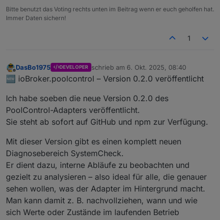
Bitte benutzt das Voting rechts unten im Beitrag wenn er euch geholfen hat.
Immer Daten sichern!
1
DasBo1975
schrieb am
6. Okt. 2025, 08:40
DEVELOPER
zuletzt editiert von
Offline
🆕 ioBroker.poolcontrol – Version 0.2.0 veröffentlicht
Ich habe soeben die neue Version 0.2.0 des
PoolControl-Adapters veröffentlicht.
Sie steht ab sofort auf GitHub und npm zur Verfügung.
Mit dieser Version gibt es einen komplett neuen
Diagnosebereich SystemCheck.
Er dient dazu, interne Abläufe zu beobachten und
gezielt zu analysieren – also ideal für alle, die genauer
sehen wollen, was der Adapter im Hintergrund macht.
Man kann damit z. B. nachvollziehen, wann und wie
sich Werte oder Zustände im laufenden Betrieb