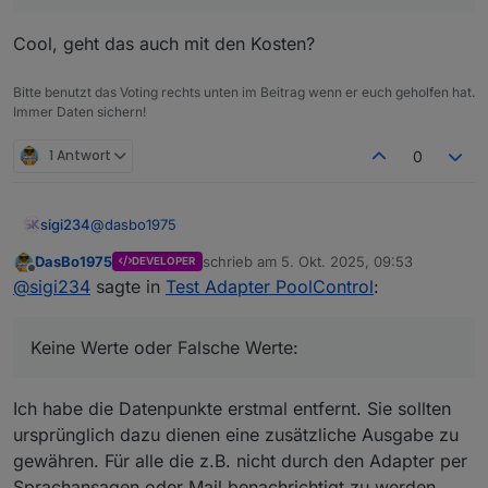
Cool, geht das auch mit den Kosten?
Bitte benutzt das Voting rechts unten im Beitrag wenn er euch geholfen hat.
Immer Daten sichern!
Kann ich die irgendwie zurücksetzen?
1 Antwort
0
@
dasbo1975
sigi234
DasBo1975
schrieb am
5. Okt. 2025, 09:53
DEVELOPER
Keine Werte oder Falsche Werte:
zuletzt editiert von
Offline
@
sigi234
sagte in
Test Adapter PoolControl
:
Keine Werte oder Falsche Werte:
Ich habe die Datenpunkte erstmal entfernt. Sie sollten
ursprünglich dazu dienen eine zusätzliche Ausgabe zu
gewähren. Für alle die z.B. nicht durch den Adapter per
Sprachansagen oder Mail benachrichtigt zu werden.