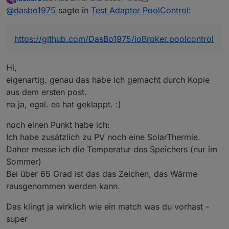
zuletzt editiert von looxer01
10. Mai 2025, 13:00
Offline
@
dasbo1975
sagte in
Hi,
Test Adapter PoolControl
:
das klingt ja richtig gut.
Hi looxer01,
https://github.com/DasBo1975/ioBroker.poolcontrol
freut mich, dass du den PoolControl-Adapter
ausprobieren möchtest 😊
Dein Indoor-Pool mit PV-Anbindung passt super ins
Hi,
✅ Was der Adapter aktuell kann
Konzept – auch wenn noch nicht alles umgesetzt
eigenartig. genau das habe ich gemacht durch Kopie
ist, was du beschrieben hast.
Automatische, manuelle und zeitgesteuerte
aus dem ersten post.
Pumpensteuerung
na ja, egal. es hat geklappt. :)
Temperaturverwaltung mit mehreren Sensoren
noch einen Punkt habe ich:
Solarsteuerung (Kollektor ↔ Pool, einstellbare
Grenzen)
Ich habe zusätzlich zu PV noch eine SolarThermie.
Frostschutz, Rückspülung, Wartungsmodus
Daher messe ich die Temperatur des Speichers (nur im
Sommer)
Sprachausgaben (Alexa / Telegram / E-Mail)
Bei über 65 Grad ist das das Zeichen, das Wärme
Verbrauchs- und Kostenberechnung
rausgenommen werden kann.
Statusübersicht mit Live-Text und JSON-Daten
Das klingt ja wirklich wie ein match was du vorhast -
super
Damit lassen sich viele Poolanlagen bereits