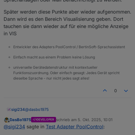
Später werden diese Punkte aber wieder aufgenommen.
Dann wird es den Bereich Visualisierung geben. Dort
tauchen sie dann wieder auf für eine mögliche Anzeige
in VIS
Entwickler des Adapters PoolControl / BertinSoft-Sprachassistent
Einfach macht aus einem Problem keine Lösung
universelle Gerätedatenstruktur mit kontextueller
Funktionszuordnung. Oder einfach gesagt: Jedes Gerät spricht
dieselbe Sprache - nur nicht jedes sagt alles!
0
@
dasbo1975
sigi234
DasBo1975
schrieb am
5. Okt. 2025, 10:01
DEVELOPER
Kannst du den DP
zuletzt editiert von
Offline
@
sigi234
sagte in
Test Adapter PoolControl
: