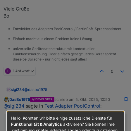
Viele Grüße
Bo
Entwickler des Adapters PoolControl / BertinSoft-Sprachassistent
Einfach macht aus einem Problem keine Lösung
universelle Gerätedatenstruktur mit kontextueller
Funktionszuordnung. Oder einfach gesagt: Jedes Gerät spricht
dieselbe Sprache - nur nicht jedes sagt alles!
L
1 Antwort
0
@
dasbo1975
sigi234
DasBo1975
schrieb am
5. Okt. 2025, 10:50
DEVELOPER
Irgendwie fehlt mir noch bei der runtime die aktuelle
zuletzt editiert von
Offline
@
sigi234
sagte in
Test Adapter PoolControl
:
Laufzeit
Hallo! Könnten wir bitte einige zusätzliche Dienste für
@
dasbo1975
Funktionalität & Analytics
aktivieren? Sie können Ihre
Zustimmung später jederzeit ändern oder zurückziehen.