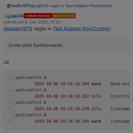
@
sigi234
sagte in
Test Adapter PoolControl
:
DasBo1975
sigi234
FORUM TESTING
MOST ACTIVE
Online
@
dasbo1975
sagte in
Test Adapter
schrieb am
6. Okt. 2025, 07:25
zuletzt editiert von
PoolControl
:
@
dasbo1975
sagte in
Test Adapter PoolControl
:
Danke Sigi, dass du mich verunsichert hast. Das ist
genau das, was ich brauche bei den ganzen
Das macht der Resetbutton ebenfalls
Kommas und Lint Check meckereien.
Habe es nur umgestellt. Sollte jetzt funktionieren.
Sollte jetzt funktionieren.
gleich mit in einem Zuge
Änderung nur auf Github
Ja
Sicher?
poolcontrol.
0
2025
-
10
-
06
 09:
24
:
10.284
warn
	Read-only
poolcontrol.
0
2025
-
10
-
06
 09:
24
:
10.282
	info	[con
poolcontrol.
0
2025
-
10
-
06
 09:
24
:
10.278
	info	[con
poolcontrol.
0
2025
-
10
-
06
 09:
24
:
10.250
warn
	[consump