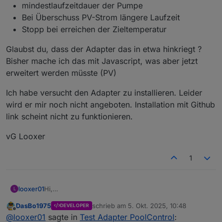
mindestlaufzeitdauer der Pumpe
Bei Überschuss PV-Strom längere Laufzeit
Stopp bei erreichen der Zieltemperatur
Glaubst du, dass der Adapter das in etwa hinkriegt ?
Bisher mache ich das mit Javascript, was aber jetzt
erweitert werden müsste (PV)
Ich habe versucht den Adapter zu installieren. Leider
wird er mir noch nicht angeboten. Installation mit Github
link scheint nicht zu funktionieren.
vG Looxer
1
Hi,
looxer01
L
das klingt ja richtig gut.
DasBo1975
schrieb am
5. Okt. 2025, 10:48
DEVELOPER
Ich habe einen indoor pool. Allerdings habe ich aus
Beckeninhalt ca 50 m3-
zuletzt editiert von
Offline
@
looxer01
sagte in
Test Adapter PoolControl
:
Wartungründen kein Wasser im Pool. Im Frühjahr soll
Pooltemp Messung über ioBroker Sennsoren
mindestlaufzeitdauer der Pumpe