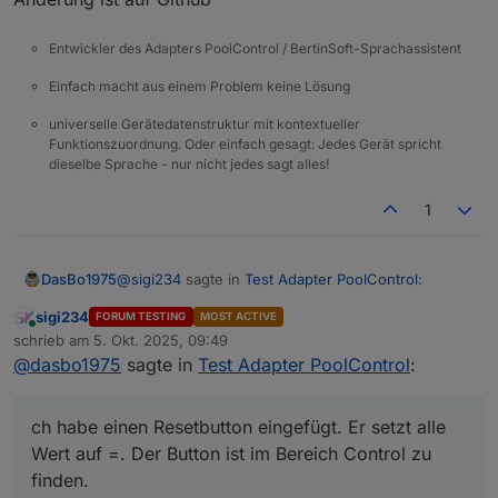
Entwickler des Adapters PoolControl / BertinSoft-Sprachassistent
Einfach macht aus einem Problem keine Lösung
universelle Gerätedatenstruktur mit kontextueller
Funktionszuordnung. Oder einfach gesagt: Jedes Gerät spricht
dieselbe Sprache - nur nicht jedes sagt alles!
1
@
sigi234
sagte in
Test Adapter PoolControl
:
DasBo1975
sigi234
FORUM TESTING
MOST ACTIVE
Online
@
dasbo1975
schrieb am
5. Okt. 2025, 09:49
zuletzt editiert von
@
dasbo1975
sagte in
Test Adapter PoolControl
:
Ich habe einen Resetbutton eingefügt. Er setzt alle
Hallo, Stromverbrauch rechnet noch mit alten
Wert auf =. Der Button ist im Bereich Control zu
Watt Werte:
finden.
ch habe einen Resetbutton eingefügt. Er setzt alle
Wert auf =. Der Button ist im Bereich Control zu
Änderung ist auf Github
finden.