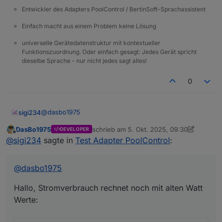
Entwickler des Adapters PoolControl / BertinSoft-Sprachassistent
Einfach macht aus einem Problem keine Lösung
universelle Gerätedatenstruktur mit kontextueller
Funktionszuordnung. Oder einfach gesagt: Jedes Gerät spricht
dieselbe Sprache - nur nicht jedes sagt alles!
0
@
dasbo1975
sigi234
DasBo1975
schrieb am
5. Okt. 2025, 09:30
DEVELOPER
Hallo, Stromverbrauch rechnet noch mit alten Watt
zuletzt editiert von DasBo1975
10. Mai 2025
Offline
@
sigi234
sagte in
Test Adapter PoolControl
:
Werte:
@
dasbo1975
Hallo, Stromverbrauch rechnet noch mit alten Watt
Werte: