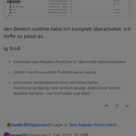
den Bereich runtime habe ich komplett überarbeitet. Ich
hoffe so passt es.
lg Gruß
Entwickler des Adapters PoolControl / BertinSoft-Sprachassistent
Einfach macht aus einem Problem keine Lösung
universelle Gerätedatenstruktur mit kontextueller
Funktionszuordnung. Oder einfach gesagt: Jedes Gerät spricht
dieselbe Sprache - nur nicht jedes sagt alles!
1
@
looxer01
sagte in
Test Adapter PoolControl
:
DasBo1975
looxer01
schrieb am
5. Okt. 2025, 10:58
L