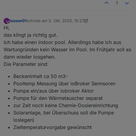
1
looxer01
schrieb am
5. Okt. 2025, 10:27
L
zuletzt editiert von looxer01
10. Mai 2025, 12:28
Offline
Hi,
das klingt ja richtig gut.
Ich habe einen indoor pool. Allerdings habe ich aus
Wartungründen kein Wasser im Pool. Im Frühjahr soll es
dann wieder losgehen.
Die Parameter sind:
Beckeninhalt ca 50 m3-
Pooltemp Messung über ioBroker Sennsoren
Pumpe ein/aus über iobroker Aktor
Pumpe für den Wärmetauscher separat
zur Zeit noch keine Chemie-Dosiereinrichtung
Solaranlage, bei Überschuss soll die Pumpe
loslegen)
Zieltemperaturvorgabe gewünscht