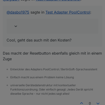
Wert auf =. Der Button ist im Bereich Control zu
Diese Punkte stehen bereits auf der Roadmap und
Cool, geht das auch mit den Kosten?
finden.
sollen Schritt für Schritt folgen.
🧩 Installation
@
dasbo1975
sagte in
Test Adapter PoolControl
:
Der Adapter ist noch nicht im offiziellen ioBroker-
Repository.
Du kannst ihn direkt über GitHub installieren:
https://github.com/DasBo1975/ioBroker.poolcontrol
Einfach in ioBroker-Admin auf
Adapter → Benutzerdefiniert installieren gehen und
Cool, geht das auch mit den Kosten?
den Link einfügen.
Kurz gesagt: Die Basis-Automatik läuft schon stabil,
die PV- und Temperatur-Erweiterungen sind in
Das macht der Resetbutton ebenfalls gleich mit in einem
Arbeit.
Viele Grüße
Wenn du magst, kannst du mir gern dein aktuelles
Bo
Zuge
Skript schicken – dann schauen wir, wie wir deine
PV-Logik später elegant integrieren können.
Entwickler des Adapters PoolControl / BertinSoft-Sprachassistent
Einfach macht aus einem Problem keine Lösung
universelle Gerätedatenstruktur mit kontextueller
Funktionszuordnung. Oder einfach gesagt: Jedes Gerät spricht
dieselbe Sprache - nur nicht jedes sagt alles!
0