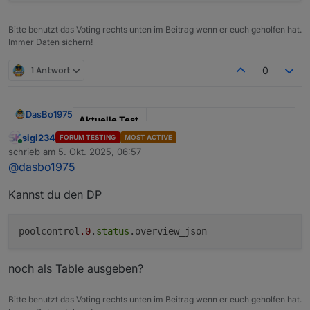
Zeitfenstern
Telegram
Laufzeit- und Umwälzberechnung
Verbrauchs- und Kostenanalyse über
Bitte benutzt das Voting rechts unten im Beitrag wenn er euch geholfen hat.
Immer Daten sichern!
externen kWh-Zähler
Sprachausgabe über Alexa oder Telegram
1 Antwort
0
DasBo1975
Aktuelle Test
Version
1.4.1
sigi234
FORUM TESTING
MOST ACTIVE
Online
schrieb am
5. Okt. 2025, 06:57
zuletzt editiert von
Veröffentlichu
29.09.2025
@
dasbo1975
ngsdatum
Kannst du den DP
Github Link
https://github.com/DasBo1975/i
obroker.poolcontrol
poolcontrol
.0
.
status
Adapter-Beschreibung
Der Adapter
ioBroker.poolcontrol
dient zur
Steuerung und Überwachung von Poolanlagen.
Pumpensteuerung (Automatik, Manuell,
noch als Table ausgeben?
Zu den Funktionen gehören:
Changelog (Auszug)
Zeitsteuerung, Aus) inkl. Frost- und
Überhitzungsschutz
Bitte benutzt das Voting rechts unten im Beitrag wenn er euch geholfen hat.
Temperaturverwaltung mit bis zu 6 Sensoren,
0.0.7 – Help-Datei (
help.md
) und erste