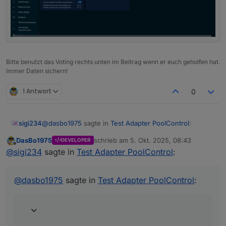
Zeitsteuerung mit bis zu 3 konfigurierbaren
0.0.5 – Sprachausgabe über Alexa und
Zeitfenstern
Telegram
Laufzeit- und Umwälzberechnung
Verbrauchs- und Kostenanalyse über
externen kWh-Zähler
Sprachausgabe über Alexa oder Telegram
Bitte benutzt das Voting rechts unten im Beitrag wenn er euch geholfen hat.
Immer Daten sichern!
1 Antwort
0
@
dasbo1975
sagte in
Test Adapter PoolControl
:
sigi234
DasBo1975
schrieb am
5. Okt. 2025, 08:43
DEVELOPER
zuletzt editiert von
Offline
Nun aber. Jedenfalls bei mir
@
sigi234
sagte in
Test Adapter PoolControl
:
Leider nein
@
dasbo1975
sagte in
Test Adapter PoolControl
:
Edit:
Jetzt schon, hatte via NPM installiert.
Mit Benutzerdefiniert ist es dann gegangen.