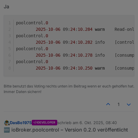
Ja
Sicher?
poolcontrol.
0
2025
-
10
-
06
 09:
24
:
10.284
warn
	Read-only
poolcontrol.
0
2025
-
10
-
06
 09:
24
:
10.282
	info	[con
poolcontrol.
0
2025
-
10
-
06
 09:
24
:
10.278
	info	[con
poolcontrol.
0
2025
-
10
-
06
 09:
24
:
10.250
warn
	[consump
Bitte benutzt das Voting rechts unten im Beitrag wenn er euch geholfen hat.
Immer Daten sichern!
1
DasBo1975
schrieb am
6. Okt. 2025, 08:40
DEVELOPER
zuletzt editiert von
Offline
🆕 ioBroker.poolcontrol – Version 0.2.0 veröffentlicht