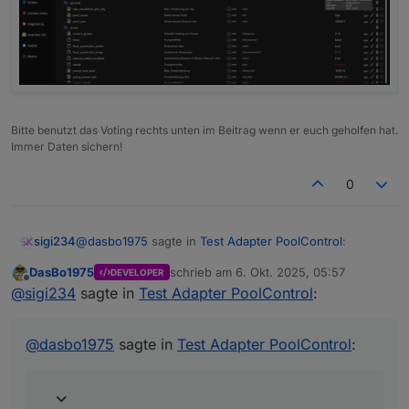
Bitte benutzt das Voting rechts unten im Beitrag wenn er euch geholfen hat.
Immer Daten sichern!
0
@
dasbo1975
sagte in
Test Adapter PoolControl
:
sigi234
DasBo1975
schrieb am
6. Okt. 2025, 05:57
DEVELOPER
zuletzt editiert von
Offline
Das macht der Resetbutton ebenfalls gleich mit in
@
sigi234
sagte in
Test Adapter PoolControl
:
einem Zuge
Sicher?
@
dasbo1975
sagte in
Test Adapter PoolControl
: