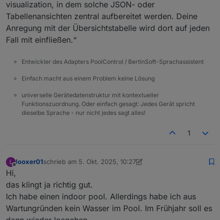
visualization, in dem solche JSON- oder
Tabellenansichten zentral aufbereitet werden. Deine
Anregung mit der Übersichtstabelle wird dort auf jeden
Fall mit einfließen.“
Entwickler des Adapters PoolControl / BertinSoft-Sprachassistent
Einfach macht aus einem Problem keine Lösung
universelle Gerätedatenstruktur mit kontextueller
Funktionszuordnung. Oder einfach gesagt: Jedes Gerät spricht
dieselbe Sprache - nur nicht jedes sagt alles!
1
looxer01
schrieb am
5. Okt. 2025, 10:27
L
zuletzt editiert von looxer01
10. Mai 2025, 12:28
Offline
Hi,
das klingt ja richtig gut.
Ich habe einen indoor pool. Allerdings habe ich aus
Wartungründen kein Wasser im Pool. Im Frühjahr soll es
dann wieder losgehen.