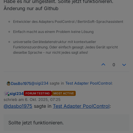
Habe es nur umgestellt. Sollte jetzt funktionieren.
Änderung nur auf Github
Entwickler des Adapters PoolControl / BertinSoft-Sprachassistent
Einfach macht aus einem Problem keine Lösung
universelle Gerätedatenstruktur mit kontextueller
Funktionszuordnung. Oder einfach gesagt: Jedes Gerät spricht
dieselbe Sprache - nur nicht jedes sagt alles!
0
@
sigi234
sagte in
Test Adapter PoolControl
:
DasBo1975
sigi234
FORUM TESTING
MOST ACTIVE
Online
@
dasbo1975
sagte in
Test Adapter
schrieb am
6. Okt. 2025, 07:25
zuletzt editiert von
PoolControl
:
@
dasbo1975
sagte in
Test Adapter PoolControl
:
Danke Sigi, dass du mich verunsichert hast. Das ist
genau das, was ich brauche bei den ganzen
Das macht der Resetbutton ebenfalls
Kommas und Lint Check meckereien.
Habe es nur umgestellt. Sollte jetzt funktionieren.
Sollte jetzt funktionieren.
gleich mit in einem Zuge
Änderung nur auf Github