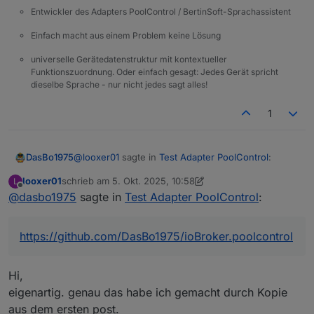
Entwickler des Adapters PoolControl / BertinSoft-Sprachassistent
Einfach macht aus einem Problem keine Lösung
universelle Gerätedatenstruktur mit kontextueller
Funktionszuordnung. Oder einfach gesagt: Jedes Gerät spricht
dieselbe Sprache - nur nicht jedes sagt alles!
1
@
looxer01
sagte in
Test Adapter PoolControl
:
DasBo1975
looxer01
schrieb am
5. Okt. 2025, 10:58
L
zuletzt editiert von looxer01
10. Mai 2025, 13:00
Offline
@
dasbo1975
sagte in
Hi,
Test Adapter PoolControl
:
das klingt ja richtig gut.
Hi looxer01,
https://github.com/DasBo1975/ioBroker.poolcontrol
freut mich, dass du den PoolControl-Adapter
ausprobieren möchtest 😊
Dein Indoor-Pool mit PV-Anbindung passt super ins
Hi,
✅ Was der Adapter aktuell kann
Konzept – auch wenn noch nicht alles umgesetzt
eigenartig. genau das habe ich gemacht durch Kopie
ist, was du beschrieben hast.
Automatische, manuelle und zeitgesteuerte
aus dem ersten post.