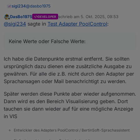
@
dasbo1975
sigi234
DasBo1975
schrieb am
5. Okt. 2025, 09:53
DEVELOPER
Keine Werte oder Falsche Werte:
zuletzt editiert von
Offline
@
sigi234
sagte in
Test Adapter PoolControl
:
Keine Werte oder Falsche Werte:
Ich habe die Datenpunkte erstmal entfernt. Sie sollten
ursprünglich dazu dienen eine zusätzliche Ausgabe zu
gewähren. Für alle die z.B. nicht durch den Adapter per
Sprachansagen oder Mail benachrichtigt zu werden.
Später werden diese Punkte aber wieder aufgenommen.
Dann wird es den Bereich Visualisierung geben. Dort
tauchen sie dann wieder auf für eine mögliche Anzeige
in VIS
Entwickler des Adapters PoolControl / BertinSoft-Sprachassistent