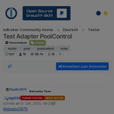
Weiter zum Inhalt
ioBroker Community Home
Deutsch
Tester
Test Adapter PoolControl
Verschoben
Tester
tester
pool
poolcontrol
solar
527
19
58.7k
18
Anmelden zum Antworten
DasBo1975
Aktuelle Test
Version
1.4.1
sigi234
FORUM TESTING
MOST ACTIVE
Online
schrieb am
5. Okt. 2025, 06:23
zuletzt editiert von sigi234
10. Mai 2025, 08:25
Veröffentlichu
29.09.2025
@
dasbo1975
ngsdatum