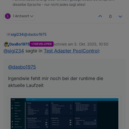
dieselbe Sprache - nur nicht jedes sagt alles!
L
1 Antwort
0
@
dasbo1975
sigi234
DasBo1975
schrieb am
5. Okt. 2025, 10:50
DEVELOPER
Irgendwie fehlt mir noch bei der runtime die aktuelle
zuletzt editiert von
Offline
@
sigi234
sagte in
Test Adapter PoolControl
:
Laufzeit
@
dasbo1975
Irgendwie fehlt mir noch bei der runtime die
aktuelle Laufzeit