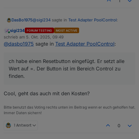
1
@
sigi234
sagte in
Test Adapter PoolControl
:
DasBo1975
sigi234
FORUM TESTING
MOST ACTIVE
Online
@
dasbo1975
schrieb am
5. Okt. 2025, 09:49
zuletzt editiert von
@
dasbo1975
sagte in
Test Adapter PoolControl
:
Ich habe einen Resetbutton eingefügt. Er setzt alle
Hallo, Stromverbrauch rechnet noch mit alten
Wert auf =. Der Button ist im Bereich Control zu
Watt Werte:
finden.
ch habe einen Resetbutton eingefügt. Er setzt alle
Wert auf =. Der Button ist im Bereich Control zu
Änderung ist auf Github
finden.
Cool, geht das auch mit den Kosten?
Bitte benutzt das Voting rechts unten im Beitrag wenn er euch geholfen hat.
Immer Daten sichern!
Kann ich die irgendwie zurücksetzen?
1 Antwort
0