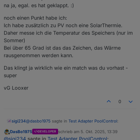
Pumpensteuerung
na ja, egal. es hat geklappt. :)
Temperaturverwaltung mit mehreren Sensoren
noch einen Punkt habe ich:
Solarsteuerung (Kollektor ↔ Pool, einstellbare
Grenzen)
Ich habe zusätzlich zu PV noch eine SolarThermie.
Frostschutz, Rückspülung, Wartungsmodus
Daher messe ich die Temperatur des Speichers (nur im
Sommer)
Sprachausgaben (Alexa / Telegram / E-Mail)
Bei über 65 Grad ist das das Zeichen, das Wärme
Verbrauchs- und Kostenberechnung
rausgenommen werden kann.
Statusübersicht mit Live-Text und JSON-Daten
Das klingt ja wirklich wie ein match was du vorhast -
super
Damit lassen sich viele Poolanlagen bereits
zuverlässig automatisieren.
vG Looxer
⚙️ Was der Adapter noch nicht kann (aber geplant
ist)
0
Zieltemperaturvorgabe (z. B. „bis 27 °C heizen“)
Mindestlaufzeit pro Pumpenstart
@
dasbo1975
sagte in
Test Adapter PoolControl
:
sigi234
PV-Überschuss-Erkennung für verlängerte
DasBo1975
schrieb am
5. Okt. 2025, 13:39
DEVELOPER
Laufzeiten
zuletzt editiert von
Offline
ch habe einen Resetbutton eingefügt. Er setzt alle
@
sigi234
sagte in
Test Adapter PoolControl
:
Zweite Pumpe (z. B. für Wärmetauscher)