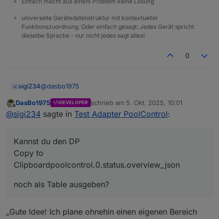
Einfach macht aus einem Problem keine Lösung
universelle Gerätedatenstruktur mit kontextueller
Funktionszuordnung. Oder einfach gesagt: Jedes Gerät spricht
dieselbe Sprache - nur nicht jedes sagt alles!
0
@
dasbo1975
sigi234
DasBo1975
schrieb am
5. Okt. 2025, 10:01
DEVELOPER
Kannst du den DP
zuletzt editiert von
Offline
@
sigi234
sagte in
Test Adapter PoolControl
:
Kannst du den DP
noch als Table ausgeben?
Copy to
Clipboardpoolcontrol.0.status.overview_json
noch als Table ausgeben?
„Gute Idee! Ich plane ohnehin einen eigenen Bereich