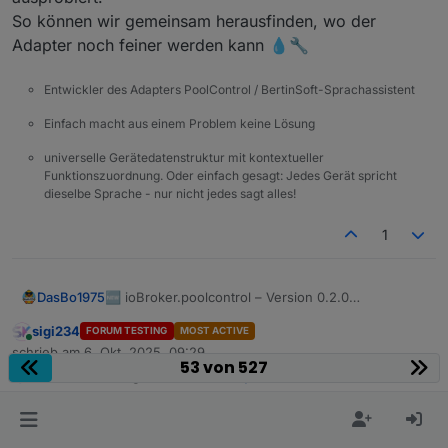
So können wir gemeinsam herausfinden, wo der
Adapter noch feiner werden kann 💧🔧
Entwickler des Adapters PoolControl / BertinSoft-Sprachassistent
Einfach macht aus einem Problem keine Lösung
universelle Gerätedatenstruktur mit kontextueller
Funktionszuordnung. Oder einfach gesagt: Jedes Gerät spricht
dieselbe Sprache - nur nicht jedes sagt alles!
1
🆕 ioBroker.poolcontrol – Version 0.2.0
DasBo1975
veröffentlicht
sigi234
FORUM TESTING
MOST ACTIVE
Ich habe soeben die neue Version 0.2.0 des
Online
schrieb am
6. Okt. 2025, 09:29
PoolControl-Adapters veröffentlicht.
zuletzt editiert von
53 von 527
@
dasbo1975
sagte in
Test Adapter PoolControl
:
Sie steht ab sofort auf GitHub und npm zur
Mit dieser Version gibt es einen komplett neuen
Verfügung.
Diagnosebereich SystemCheck.
Er dient dazu, interne Abläufe zu beobachten und
⚙️ So benutzt ihr den SystemCheck
Ich freue mich über jedes Feedback und über Logs
gezielt zu analysieren – also ideal für alle, die