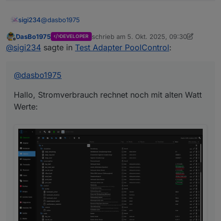
@
dasbo1975
sigi234
DasBo1975
schrieb am
5. Okt. 2025, 09:30
DEVELOPER
Hallo, Stromverbrauch rechnet noch mit alten Watt
zuletzt editiert von DasBo1975
10. Mai 2025
Offline
@
sigi234
sagte in
Test Adapter PoolControl
:
Werte:
@
dasbo1975
Hallo, Stromverbrauch rechnet noch mit alten Watt
Werte:
Kann ich die irgendwie zurücksetzen?