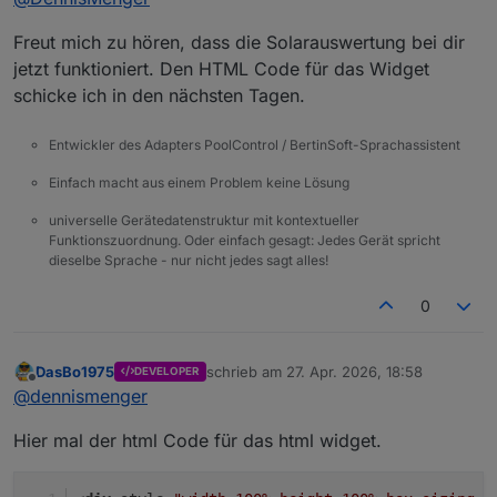
Freut mich zu hören, dass die Solarauswertung bei dir
jetzt funktioniert. Den HTML Code für das Widget
schicke ich in den nächsten Tagen.
Entwickler des Adapters PoolControl / BertinSoft-Sprachassistent
Einfach macht aus einem Problem keine Lösung
universelle Gerätedatenstruktur mit kontextueller
Funktionszuordnung. Oder einfach gesagt: Jedes Gerät spricht
dieselbe Sprache - nur nicht jedes sagt alles!
0
DasBo1975
schrieb am
27. Apr. 2026, 18:58
DEVELOPER
zuletzt editiert von
Offline
@
dennismenger
Hier mal der html Code für das html widget.