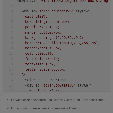
<
div
style
=
"width:100%;height:100%;box-sizing:b
<
div
id
=
"solarCopHeaderV5"
style
=
"
    width:100%;
    box-sizing:border-box;
    padding:7px 10px;
    margin-bottom:7px;
    background:rgba(5,20,32,.94);
    border:1px solid rgba(0,216,255,.45);
    border-radius:8px;
    color:#00d8ff;
    font-weight:bold;
    font-size:15px;
    letter-spacing:.3px;
  "
>
    Solar COP Auswertung
<
div
id
=
"solarCopStatsV5"
style
=
"
      margin-top:5px;
      color:#ffffff;
Entwickler des Adapters PoolControl / BertinSoft-Sprachassistent
      font-weight:normal;
      font-size:10px;
Einfach macht aus einem Problem keine Lösung
      line-height:1.35;