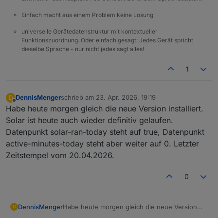
Einfach macht aus einem Problem keine Lösung
universelle Gerätedatenstruktur mit kontextueller
Funktionszuordnung. Oder einfach gesagt: Jedes Gerät spricht
dieselbe Sprache - nur nicht jedes sagt alles!
1
DennisMenger
schrieb am
23. Apr. 2026, 19:19
D
zuletzt editiert von
Offline
Habe heute morgen gleich die neue Version installiert.
Solar ist heute auch wieder definitiv gelaufen.
Datenpunkt solar-ran-today steht auf true, Datenpunkt
active-minutes-today steht aber weiter auf 0. Letzter
Zeitstempel vom 20.04.2026.
0
DennisMenger
Habe heute morgen gleich die neue Version
D
installiert. Solar ist heute auch wieder definitiv