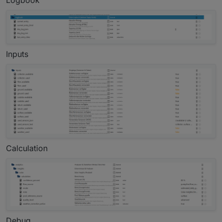
Logbook
Inputs
Calculation
Debug