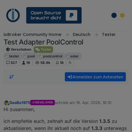
Weiter zum Inhalt
ioBroker Community Home
Deutsch
Tester
Test Adapter PoolControl
Verschoben
Tester
tester
pool
poolcontrol
solar
527
19
58.9k
18
Anmelden zum Antworten
DasBo1975
schrieb am
19. Apr. 2026, 16:10
DEVELOPER
zuletzt editiert von
Offline
Hi zusammen,
ich empfehle euch, zeitnah auf die Version
1.3.5
zu
aktualisieren, wenn ihr aktuell noch auf
1.3.3
unterwegs