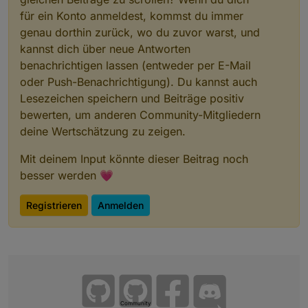
var
 targetId = 
"solarLogbookV5"
;
für ein Konto anmeldest, kommst du immer
var
 statsId = 
"solarCopStatsV5"
;
genau dorthin zurück, wo du zuvor warst, und
kannst dich über neue Antworten
function
esc
(
t
) {
benachrichtigen lassen (entweder per E-Mail
    t = 
String
(t || 
""
);
    t = t.
replace
(
/&/g
, 
"&amp;"
);
oder Push-Benachrichtigung). Du kannst auch
    t = t.
replace
(
/</g
, 
"&lt;"
);
Lesezeichen speichern und Beiträge positiv
    t = t.
replace
(
/>/g
, 
"&gt;"
);
bewerten, um anderen Community-Mitgliedern
return
 t;
deine Wertschätzung zu zeigen.
  }
Mit deinem Input könnte dieser Beitrag noch
function
val
(
states, id, fallback
) {
besser werden 💗
if
 (states && states[id] && states[id].
val
 
return
 states[id].
val
;
Registrieren
Anmelden
    }
return
 fallback;
  }
function
cleanNumber
(
v, fallback
) {
if
 (v === 
null
 || v === 
undefined
) 
return
 f
Community