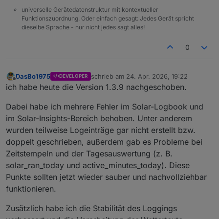
universelle Gerätedatenstruktur mit kontextueller
Funktionszuordnung. Oder einfach gesagt: Jedes Gerät spricht
dieselbe Sprache - nur nicht jedes sagt alles!
0
DasBo1975
schrieb am
24. Apr. 2026, 19:22
DEVELOPER
zuletzt editiert von
Offline
ich habe heute die Version 1.3.9 nachgeschoben.
Dabei habe ich mehrere Fehler im Solar-Logbook und
im Solar-Insights-Bereich behoben. Unter anderem
wurden teilweise Logeinträge gar nicht erstellt bzw.
doppelt geschrieben, außerdem gab es Probleme bei
Zeitstempeln und der Tagesauswertung (z. B.
solar_ran_today und active_minutes_today). Diese
Punkte sollten jetzt wieder sauber und nachvollziehbar
funktionieren.
Zusätzlich habe ich die Stabilität des Loggings