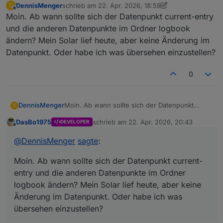
DennisMenger
schrieb am
22. Apr. 2026, 18:59
D
zuletzt editiert von DennisMenger
Offline
Moin. Ab wann sollte sich der Datenpunkt current-entry
und die anderen Datenpunkte im Ordner logbook
ändern? Mein Solar lief heute, aber keine Änderung im
Datenpunkt. Oder habe ich was übersehen einzustellen?
0
DennisMenger
Moin. Ab wann sollte sich der Datenpunkt
D
current-entry und die anderen Datenpunkte im
DasBo1975
schrieb am
22. Apr. 2026, 20:43
DEVELOPER
Ordner logbook ändern? Mein Solar lief heute,
zuletzt editiert von
Offline
aber keine Änderung im Datenpunkt. Oder
@
DennisMenger
sagte
:
habe ich was übersehen einzustellen?
Moin. Ab wann sollte sich der Datenpunkt current-
entry und die anderen Datenpunkte im Ordner
logbook ändern? Mein Solar lief heute, aber keine
Änderung im Datenpunkt. Oder habe ich was
übersehen einzustellen?