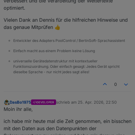
verbessert und die Verarbeitung der Wettertexte
optimiert.
Vielen Dank an Dennis für die hilfreichen Hinweise und
das genaue Mitprüfen 👍
Entwickler des Adapters PoolControl / BertinSoft-Sprachassistent
Einfach macht aus einem Problem keine Lösung
universelle Gerätedatenstruktur mit kontextueller
Funktionszuordnung. Oder einfach gesagt: Jedes Gerät spricht
dieselbe Sprache - nur nicht jedes sagt alles!
0
DasBo1975
schrieb am
25. Apr. 2026, 22:50
DEVELOPER
zuletzt editiert von
Offline
Moin ihr alle,
ich habe mir heute mal die Zeit genommen, ein bisschen
mit den Daten aus den Datenpunkten der