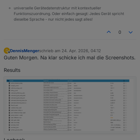
universelle Gerätedatenstruktur mit kontextueller
Funktionszuordnung. Oder einfach gesagt: Jedes Gerät spricht
dieselbe Sprache - nur nicht jedes sagt alles!
0
DennisMenger
schrieb am
24. Apr. 2026, 04:12
D
zuletzt editiert von
Offline
Guten Morgen. Na klar schicke ich mal die Screenshots.
Results