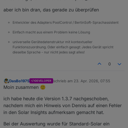
aber ich bin dran, das gerade zu überprüfen
Entwickler des Adapters PoolControl / BertinSoft-Sprachassistent
Einfach macht aus einem Problem keine Lösung
universelle Gerätedatenstruktur mit kontextueller
Funktionszuordnung. Oder einfach gesagt: Jedes Gerät spricht
dieselbe Sprache - nur nicht jedes sagt alles!
0
DasBo1975
schrieb am
23. Apr. 2026, 07:55
DEVELOPER
zuletzt editiert von
Offline
Moin zusammen 🙂
ich habe heute die Version 1.3.7 nachgeschoben,
nachdem mich ein Hinweis von Dennis auf einen Fehler
in den Solar Insights aufmerksam gemacht hat.
Bei der Auswertung wurde für Standard-Solar ein