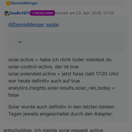
DennisMenger
D
solar.active
DasBo1975
schrieb am
23. Apr. 2026, 07:33
solar.extended.active
DEVELOPER
zuletzt editiert von
Offline
solar.active = habe ich nicht (oder meintest du
analytics.insights.solar.results.solar_r
solar-control-active, der ist true
@
DennisMenger
sagte
:
an_today
solar.extended.active = jetzt false (seit 17:05
Solar wurde auch definitiv in den letzten beiden
Uhr) war heute definitiv auch auf true
Tagen jeweils eingeschaltet durch den Adapter.
analytics.insights.solar.results.solar_ran_today =
false
solar.active = habe ich nicht (oder meintest du
solar-control-active, der ist true
solar.extended.active = jetzt false (seit 17:05 Uhr)
war heute definitiv auch auf true
analytics.insights.solar.results.solar_ran_today =
false
Solar wurde auch definitiv in den letzten beiden
Tagen jeweils eingeschaltet durch den Adapter.
entschuldige, ich meinte sorar.request_active