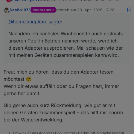
erstmals unseren Pool in Betrieb nehmen
DasBo1975
schrieb am
23. Apr. 2026, 17:20
DEVELOPER
werde, werd ich diesen Adapter ausprobieren.
zuletzt editiert von
Offline
Mal schauen wie der mit meinen Geräten
@
homecineplexx
sagte
:
zusammenspielen kann/wird.
Nachdem ich nächstes Wochenende auch erstmals
unseren Pool in Betrieb nehmen werde, werd ich
diesen Adapter ausprobieren. Mal schauen wie der
mit meinen Geräten zusammenspielen kann/wird.
Freut mich zu hören, dass du den Adapter testen
möchtest 🙂
Wenn dir etwas auffällt oder du Fragen hast, immer
gerne her damit.
Gib gerne auch kurz Rückmeldung, wie gut er mit
deinen Geräten zusammenspielt – das hilft mir enorm
bei der Weiterentwicklung.
Entwickler des Adapters PoolControl / BertinSoft-Sprachassistent