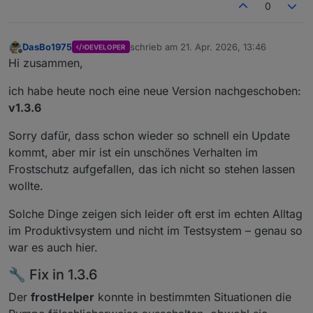
0
DasBo1975
schrieb am
21. Apr. 2026, 13:46
DEVELOPER
zuletzt editiert von
Offline
Hi zusammen,
ich habe heute noch eine neue Version nachgeschoben:
v1.3.6
Sorry dafür, dass schon wieder so schnell ein Update
kommt, aber mir ist ein unschönes Verhalten im
Frostschutz aufgefallen, das ich nicht so stehen lassen
wollte.
Solche Dinge zeigen sich leider oft erst im echten Alltag
im Produktivsystem und nicht im Testsystem – genau so
war es auch hier.
🔧 Fix in 1.3.6
Der
frostHelper
konnte in bestimmten Situationen die