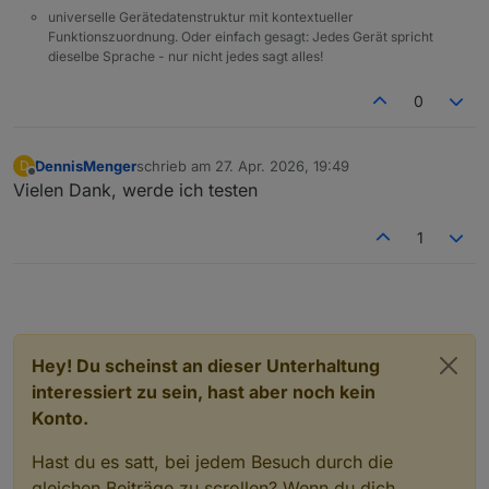
universelle Gerätedatenstruktur mit kontextueller
    "
>lade Tageswerte...
</
div
>
Funktionszuordnung. Oder einfach gesagt: Jedes Gerät spricht
</
div
>
dieselbe Sprache - nur nicht jedes sagt alles!
<
div
id
=
"solarLogbookV5"
style
=
"
0
    width:100%;
    height:calc(100% - 76px);
    overflow-y:auto;
DennisMenger
schrieb am
27. Apr. 2026, 19:49
D
zuletzt editiert von
    padding:0 4px 8px 4px;
Offline
Vielen Dank, werde ich testen
    box-sizing:border-box;
  "
>
1
    lade...
</
div
>
</
div
>
<
script
>
Hey! Du scheinst an dieser Unterhaltung
(
function
 (
) {
interessiert zu sein, hast aber noch kein
var
 baseLog = 
"poolcontrol.0.analytics.insigh
Konto.
var
 dpText = baseLog + 
".day_log_text"
;
var
 baseResults = 
"poolcontrol.0.analytics.in
Hast du es satt, bei jedem Besuch durch die
gleichen Beiträge zu scrollen? Wenn du dich