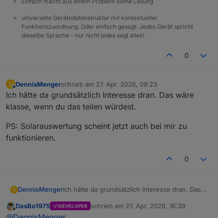
Einfach macht aus einem Problem keine Lösung
universelle Gerätedatenstruktur mit kontextueller
Funktionszuordnung. Oder einfach gesagt: Jedes Gerät spricht
dieselbe Sprache - nur nicht jedes sagt alles!
0
DennisMenger
schrieb am
27. Apr. 2026, 09:23
D
zuletzt editiert von
Offline
Ich hätte da grundsätzlich Interesse dran. Das wäre
klasse, wenn du das teilen würdest.
PS: Solarauswertung scheint jetzt auch bei mir zu
funktionieren.
0
Ich hätte da grundsätzlich Interesse dran. Das
DennisMenger
D
wäre klasse, wenn du das teilen würdest.
DasBo1975
schrieb am
27. Apr. 2026, 16:39
DEVELOPER
PS: Solarauswertung scheint jetzt auch bei mir
zuletzt editiert von
Offline
@
DennisMenger
zu funktionieren.