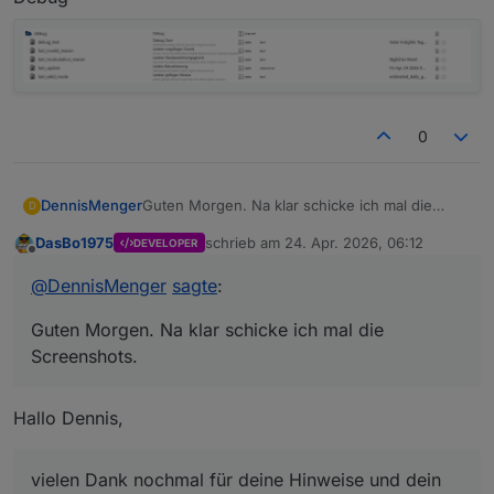
0
Guten Morgen. Na klar schicke ich mal die
DennisMenger
D
Screenshots.
DasBo1975
schrieb am
24. Apr. 2026, 06:12
DEVELOPER
Results
zuletzt editiert von
Offline
@
DennisMenger
sagte
:
Guten Morgen. Na klar schicke ich mal die
Screenshots.
Logbook
Hallo Dennis,
Inputs
vielen Dank nochmal für deine Hinweise und dein