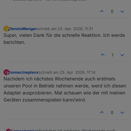
0
DennisMenger
schrieb am
23. Apr. 2026, 11:21
D
zuletzt editiert von
Offline
Super, vielen Dank für die schnelle Reaktion. Ich werde
berichten.
1
homecineplexx
schrieb am
23. Apr. 2026, 17:14
H
zuletzt editiert von
Offline
Nachdem ich nächstes Wochenende auch erstmals
unseren Pool in Betrieb nehmen werde, werd ich diesen
Adapter ausprobieren. Mal schauen wie der mit meinen
Geräten zusammenspielen kann/wird.
0
homecineplexx
Nachdem ich nächstes Wochenende auch
H