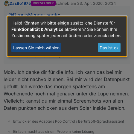
DasBo1975
schrieb am
23. Apr. 2026, 20:34
DEVELOPER
gelaufen. Datenpunkt solar-ran-today steht auf
zuletzt editiert von
Offline
true, Datenpunkt active-minutes-today steht
@
DennisMenger
sagte
:
aber weiter auf 0. Letzter Zeitstempel vom
20.04.2026.
Hallo! Könnten wir bitte einige zusätzliche Dienste für
Habe heute morgen gleich die neue Version
Funktionalität & Analytics
aktivieren? Sie können Ihre
installiert. Solar ist heute auch wieder definitiv
Zustimmung später jederzeit ändern oder zurückziehen.
gelaufen. Datenpunkt solar-ran-today steht auf true,
Lassen Sie mich wählen
Das ist ok
Datenpunkt active-minutes-today steht aber weiter
auf 0. Letzter Zeitstempel vom 20.04.2026.
Moin. Ich danke dir für die Info. Ich kann das bei mir
leider nicht nachvollziehen. Bei mir wird der Datenpunkt
gefüllt. Ich werde das morgen spätestens am
Wochenende noch mal genauer unter die Lupe nehmen.
Vielleicht kannst du mir einmal Screenshots von allen
Daten punkten schicken aus dem Solar Inside Bereich.
Entwickler des Adapters PoolControl / BertinSoft-Sprachassistent
Einfach macht aus einem Problem keine Lösung