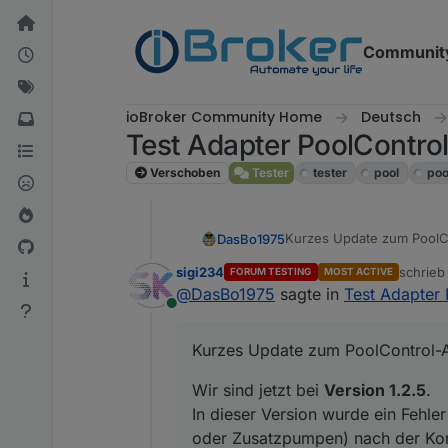
Weiter zum Inhalt
Communit
ioBroker Community Home
Deutsch
Test Adapter PoolContro
Verschoben
Tester
tester
pool
poo
Kurzes Update zum PoolC
DasBo1975
sigi234
schrie
FORUM TESTING
MOST ACTIVE
Wir sind jetzt bei
Version 
zuletzt 
@
DasBo1975
sagte in
Test Adapter 
In dieser Version wurde e
Online
Zusatzpumpen) nach der K
Danke an
Sigi
fürs Melden
Kurzes Update zum PoolControl-
Die Version 
Wir sind jetzt bei
Version 1.2.5
.
In dieser Version wurde ein Fehle
oder Zusatzpumpen) nach der Konf