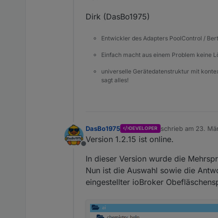
Dirk (DasBo1975)
Entwickler des Adapters PoolControl / Ber
Einfach macht aus einem Problem keine 
universelle Gerätedatenstruktur mit konte
sagt alles!
DasBo1975
schrieb am
23. Mä
DEVELOPER
zuletzt editiert von
Version 1.2.15 ist online.
Offline
In dieser Version wurde die Mehrspr
Nun ist die Auswahl sowie die Antwo
eingestellter ioBroker Obefläschen