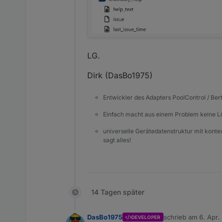
LG.
Dirk (DasBo1975)
Entwickler des Adapters PoolControl / Ber
Einfach macht aus einem Problem keine 
universelle Gerätedatenstruktur mit konte
sagt alles!
14 Tagen später
DasBo1975
schrieb am
6. Apr.
DEVELOPER
zuletzt editiert von