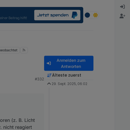
beobachtet
Anmelden zum
Antworten
Älteste zuerst
#332
29. Sept. 2025, 06:02
(z. B. Licht oder
giert haben.
ren (z. B. Licht
nicht reagiert