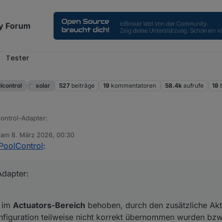
y Forum
Tester
l
lcontrol
solar
527
beiträge
19
kommentatoren
58.4k
aufrufe
18
ontrol-Adapter:
b am
8. März 2026, 00:30
1.2.5
.
editiert von
PoolControl
:
in Fehler im
Actuators-Bereich
behoben, durch den zusätzliche Aktoren 
onfiguration teilweise nicht korrekt übernommen wurden bzw. nicht rea
 und Testen! 👍
Adapter:
ist bereits verfügbar.
r im
Actuators-Bereich
behoben, durch den zusätzliche Akto
iguration teilweise nicht korrekt übernommen wurden bzw. 