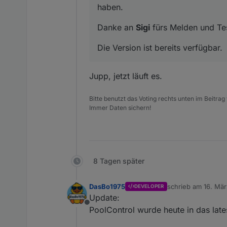
haben.
Danke an
Sigi
fürs Melden und Te
Die Version ist bereits verfügbar.
Jupp, jetzt läuft es.
Bitte benutzt das Voting rechts unten im Beitrag
Immer Daten sichern!
8 Tagen später
DasBo1975
schrieb am
16. Mär
DEVELOPER
zuletzt editiert von
Update:
Offline
PoolControl wurde heute in das la