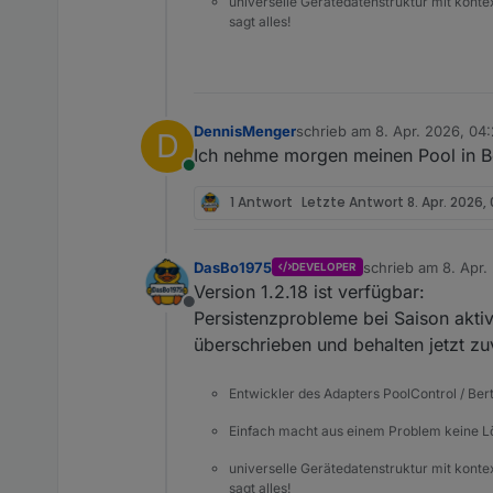
universelle Gerätedatenstruktur mit konte
sagt alles!
DennisMenger
schrieb am
8. Apr. 2026, 04
D
zuletzt editiert von
Ich nehme morgen meinen Pool in Be
Online
1 Antwort
Letzte Antwort
8. Apr. 2026, 
DasBo1975
schrieb am
8. Apr.
DEVELOPER
zuletzt editiert von
Version 1.2.18 ist verfügbar:
Offline
Persistenzprobleme bei Saison akti
überschrieben und behalten jetzt zu
Entwickler des Adapters PoolControl / Ber
Einfach macht aus einem Problem keine 
universelle Gerätedatenstruktur mit konte
sagt alles!