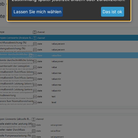
rieb genommen.
Lassen Sie mich wählen
Das ist ok
te für den Bereich Pump - learning, live und pressure