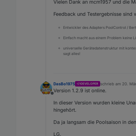
Vielen Dank an mcm1957 und die Mai
Feedback und Testergebnisse sind w
Entwickler des Adapters PoolControl / Ber
Einfach macht aus einem Problem keine 
universelle Gerätedatenstruktur mit konte
sagt alles!
DasBo1975
schrieb am
20. Mä
DEVELOPER
zuletzt editiert von
Version 1.2.9 ist online.
Offline
In dieser Version wurden kleine Un
hingehört.
Da ja langsam die Poolsaison in den 
LG.