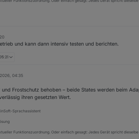
xtueller Funktionszuordnung. Oder einfach gesagt: Jedes Gerät spricht dieselbe
:20
trieb und kann dann intensiv testen und berichten.
05:21
 2026, 04:35
v und Frostschutz behoben – beide States werden beim Adap
verlässig ihren gesetzten Wert.
tinSoft-Sprachassistent
Lösung
xtueller Funktionszuordnung. Oder einfach gesagt: Jedes Gerät spricht dieselbe