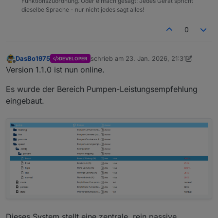
Funktionszuordnung. Oder einfach gesagt: Jedes Gerät spricht
dieselbe Sprache - nur nicht jedes sagt alles!
0
DasBo1975
schrieb am
23. Jan. 2026, 21:31
DEVELOPER
zuletzt editiert von DasBo1975
Offline
Version 1.1.0 ist nun online.
Es wurde der Bereich Pumpen-Leistungsempfehlung
eingebaut.
Dieses System stellt eine zentrale, rein passive