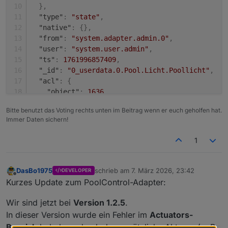
}
,
"type"
:
"state"
,
"native"
:
{
}
,
"from"
:
"system.adapter.admin.0"
,
"user"
:
"system.user.admin"
,
"ts"
:
1761996857409
,
"_id"
:
"0_userdata.0.Pool.Licht.Poollicht"
,
"acl"
:
{
"object"
:
1636
,
"state"
:
1636
,
Bitte benutzt das Voting rechts unten im Beitrag wenn er euch geholfen hat.
"owner"
:
"system.user.admin"
,
Immer Daten sichern!
"ownerGroup"
:
"system.group.administrator"
}
1
}
DasBo1975
schrieb am
7. März 2026, 23:42
DEVELOPER
zuletzt editiert von
Offline
Kurzes Update zum PoolControl-Adapter:
Wir sind jetzt bei
Version 1.2.5
.
In dieser Version wurde ein Fehler im
Actuators-
Bereich
behoben, durch den zusätzliche Aktoren (z. B.