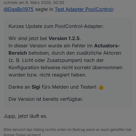
Online
schrieb am
8. März 2026, 00:30
In dieser Version wurde ein Fehler im
Actuators-
zuletzt editiert von
@
DasBo1975
sagte in
Test Adapter PoolControl
:
Bereich
behoben, durch den zusätzliche Aktoren
Danke an
Sigi
fürs Melden und Testen! 👍
(z. B. Licht oder Zusatzpumpen) nach der
Konfiguration teilweise nicht korrekt übernommen
Die Version ist bereits verfügbar.
Kurzes Update zum PoolControl-Adapter:
wurden bzw. nicht reagiert haben.
Wir sind jetzt bei
Version 1.2.5
.
In dieser Version wurde ein Fehler im
Actuators-
Bereich
behoben, durch den zusätzliche Aktoren
(z. B. Licht oder Zusatzpumpen) nach der
Konfiguration teilweise nicht korrekt übernommen
wurden bzw. nicht reagiert haben.
Danke an
Sigi
fürs Melden und Testen! 👍
Die Version ist bereits verfügbar.
Jupp, jetzt läuft es.
Bitte benutzt das Voting rechts unten im Beitrag wenn er euch geholfen hat.
Immer Daten sichern!