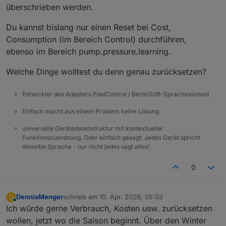
überschrieben werden.
Du kannst bislang nur einen Reset bei Cost,
Consumption (im Bereich Control) durchführen,
ebenso im Bereich pump.pressure.learning.
Welche Dinge wolltest du denn genau zurücksetzen?
Entwickler des Adapters PoolControl / BertinSoft-Sprachassistent
Einfach macht aus einem Problem keine Lösung
universelle Gerätedatenstruktur mit kontextueller
Funktionszuordnung. Oder einfach gesagt: Jedes Gerät spricht
dieselbe Sprache - nur nicht jedes sagt alles!
0
DennisMenger
schrieb am
10. Apr. 2026, 05:03
D
zuletzt editiert von
Online
Ich würde gerne Verbrauch, Kosten usw. zurücksetzen
wollen, jetzt wo die Saison beginnt. Über den Winter