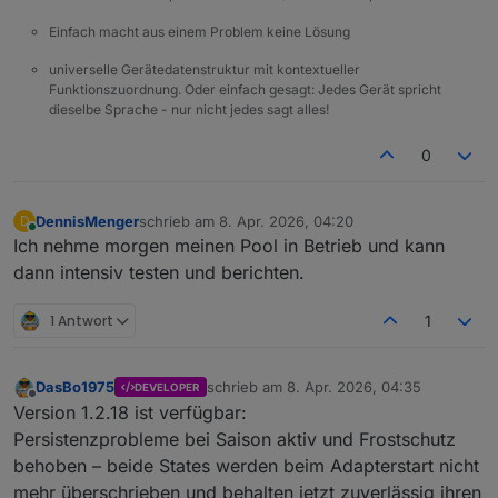
Einfach macht aus einem Problem keine Lösung
universelle Gerätedatenstruktur mit kontextueller
Funktionszuordnung. Oder einfach gesagt: Jedes Gerät spricht
dieselbe Sprache - nur nicht jedes sagt alles!
0
DennisMenger
schrieb am
8. Apr. 2026, 04:20
D
zuletzt editiert von
Online
Ich nehme morgen meinen Pool in Betrieb und kann
dann intensiv testen und berichten.
1 Antwort
1
DasBo1975
schrieb am
8. Apr. 2026, 04:35
DEVELOPER
zuletzt editiert von
Offline
Version 1.2.18 ist verfügbar:
Persistenzprobleme bei Saison aktiv und Frostschutz
behoben – beide States werden beim Adapterstart nicht
mehr überschrieben und behalten jetzt zuverlässig ihren