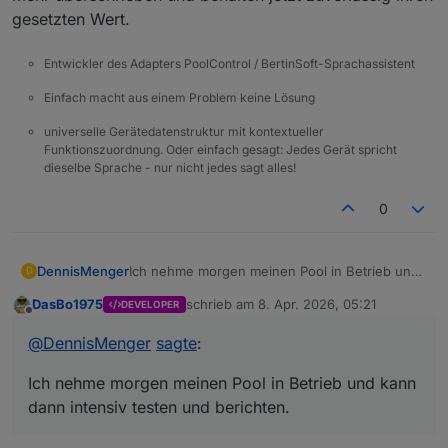
gesetzten Wert.
Entwickler des Adapters PoolControl / BertinSoft-Sprachassistent
Einfach macht aus einem Problem keine Lösung
universelle Gerätedatenstruktur mit kontextueller
Funktionszuordnung. Oder einfach gesagt: Jedes Gerät spricht
dieselbe Sprache - nur nicht jedes sagt alles!
0
DennisMenger
Ich nehme morgen meinen Pool in Betrieb und
D
kann dann intensiv testen und berichten.
DasBo1975
schrieb am
8. Apr. 2026, 05:21
DEVELOPER
zuletzt editiert von
Offline
@
DennisMenger
sagte
:
Ich nehme morgen meinen Pool in Betrieb und kann
dann intensiv testen und berichten.