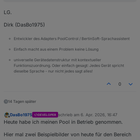
LG.
Dirk (DasBo1975)
Entwickler des Adapters PoolControl / BertinSoft-Sprachassistent
Einfach macht aus einem Problem keine Lösung
universelle Gerätedatenstruktur mit kontextueller
Funktionszuordnung. Oder einfach gesagt: Jedes Gerät spricht
dieselbe Sprache - nur nicht jedes sagt alles!
0
14 Tagen später
DasBo1975
schrieb am
6. Apr. 2026, 16:47
DEVELOPER
zuletzt editiert von
Offline
Heute habe ich meinen Pool in Betrieb genommen.
Hier mal zwei Beispielbilder von heute für den Bereich