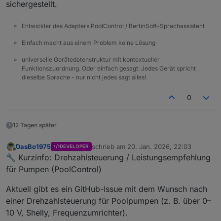
sichergestellt.
Entwickler des Adapters PoolControl / BertinSoft-Sprachassistent
Einfach macht aus einem Problem keine Lösung
universelle Gerätedatenstruktur mit kontextueller
Funktionszuordnung. Oder einfach gesagt: Jedes Gerät spricht
dieselbe Sprache - nur nicht jedes sagt alles!
0
12 Tagen später
DasBo1975
schrieb am
20. Jan. 2026, 22:03
DEVELOPER
zuletzt editiert von
Offline
🔧 Kurzinfo: Drehzahlsteuerung / Leistungsempfehlung
für Pumpen (PoolControl)
Aktuell gibt es ein GitHub-Issue mit dem Wunsch nach
einer Drehzahlsteuerung für Poolpumpen (z. B. über 0–
10 V, Shelly, Frequenzumrichter).