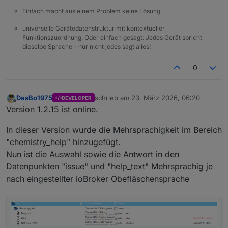
Einfach macht aus einem Problem keine Lösung
universelle Gerätedatenstruktur mit kontextueller
Funktionszuordnung. Oder einfach gesagt: Jedes Gerät spricht
dieselbe Sprache - nur nicht jedes sagt alles!
0
DasBo1975
schrieb am
23. März 2026, 06:20
DEVELOPER
zuletzt editiert von
Offline
Version 1.2.15 ist online.
In dieser Version wurde die Mehrsprachigkeit im Bereich
"chemistry_help" hinzugefügt.
Nun ist die Auswahl sowie die Antwort in den
Datenpunkten "issue" und "help_text" Mehrsprachig je
nach eingestellter ioBroker Obefläschensprache