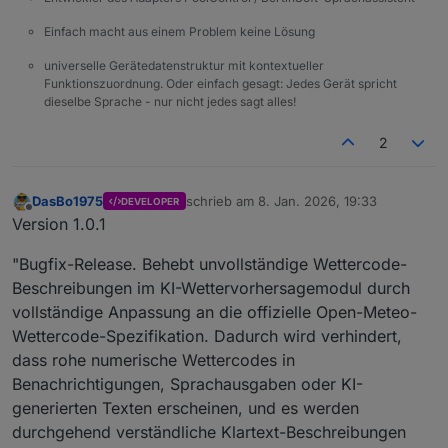
Einfach macht aus einem Problem keine Lösung
universelle Gerätedatenstruktur mit kontextueller
Funktionszuordnung. Oder einfach gesagt: Jedes Gerät spricht
dieselbe Sprache - nur nicht jedes sagt alles!
2
DasBo1975
schrieb am
8. Jan. 2026, 19:33
DEVELOPER
zuletzt editiert von
Offline
Version 1.0.1
"Bugfix-Release. Behebt unvollständige Wettercode-
Beschreibungen im KI-Wettervorhersagemodul durch
vollständige Anpassung an die offizielle Open-Meteo-
Wettercode-Spezifikation. Dadurch wird verhindert,
dass rohe numerische Wettercodes in
Benachrichtigungen, Sprachausgaben oder KI-
generierten Texten erscheinen, und es werden
durchgehend verständliche Klartext-Beschreibungen