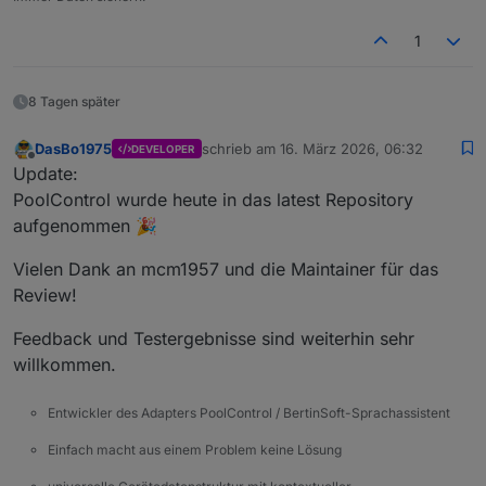
1
8 Tagen später
DasBo1975
schrieb am
16. März 2026, 06:32
DEVELOPER
zuletzt editiert von
Offline
Update:
PoolControl wurde heute in das latest Repository
aufgenommen 🎉
Vielen Dank an mcm1957 und die Maintainer für das
Review!
Feedback und Testergebnisse sind weiterhin sehr
willkommen.
Entwickler des Adapters PoolControl / BertinSoft-Sprachassistent
Einfach macht aus einem Problem keine Lösung