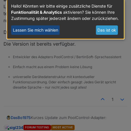
Licht oder Zusatzpumpen) nach der Konfiguration
Hallo! Könnten wir bitte einige zusätzliche Dienste für
Funktionalität & Analytics
aktivieren? Sie können Ihre
teilweise nicht korrekt übernommen wurden bzw. nicht
Zustimmung später jederzeit ändern oder zurückziehen.
reagiert haben.
Lassen Sie mich wählen
Das ist ok
Danke an
Sigi
fürs Melden und Testen! 👍
Die Version ist bereits verfügbar.
Entwickler des Adapters PoolControl / BertinSoft-Sprachassistent
Einfach macht aus einem Problem keine Lösung
universelle Gerätedatenstruktur mit kontextueller
Funktionszuordnung. Oder einfach gesagt: Jedes Gerät spricht
dieselbe Sprache - nur nicht jedes sagt alles!
1
Kurzes Update zum PoolControl-Adapter:
DasBo1975
sigi234
FORUM TESTING
MOST ACTIVE
Wir sind jetzt bei
Version 1.2.5
.