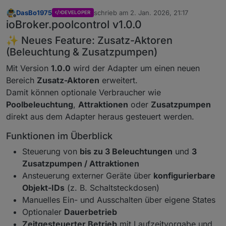
DasBo1975
schrieb am
2. Jan. 2026, 21:17
DEVELOPER
zuletzt editiert von
Offline
ioBroker.poolcontrol v1.0.0
✨ Neues Feature: Zusatz-Aktoren
(Beleuchtung & Zusatzpumpen)
Mit Version
1.0.0
wird der Adapter um einen neuen
Bereich
Zusatz-Aktoren
erweitert.
Damit können optionale Verbraucher wie
Poolbeleuchtung
,
Attraktionen
oder
Zusatzpumpen
direkt aus dem Adapter heraus gesteuert werden.
Funktionen im Überblick
Steuerung von
bis zu 3 Beleuchtungen
und
3
Zusatzpumpen / Attraktionen
Ansteuerung externer Geräte über
konfigurierbare
Objekt-IDs
(z. B. Schaltsteckdosen)
Manuelles Ein- und Ausschalten über eigene States
Optionaler
Dauerbetrieb
Zeitgesteuerter Betrieb
mit Laufzeitvorgabe und