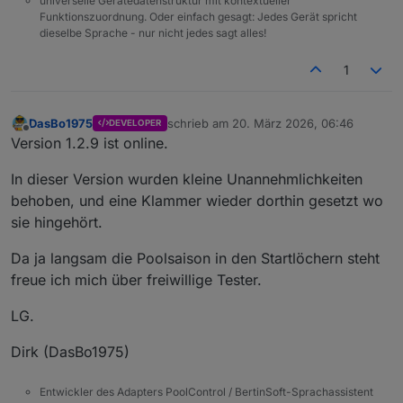
universelle Gerätedatenstruktur mit kontextueller
Funktionszuordnung. Oder einfach gesagt: Jedes Gerät spricht
dieselbe Sprache - nur nicht jedes sagt alles!
1
DasBo1975
schrieb am
20. März 2026, 06:46
DEVELOPER
zuletzt editiert von
Offline
Version 1.2.9 ist online.
In dieser Version wurden kleine Unannehmlichkeiten
behoben, und eine Klammer wieder dorthin gesetzt wo
sie hingehört.
Da ja langsam die Poolsaison in den Startlöchern steht
freue ich mich über freiwillige Tester.
LG.
Dirk (DasBo1975)
Entwickler des Adapters PoolControl / BertinSoft-Sprachassistent