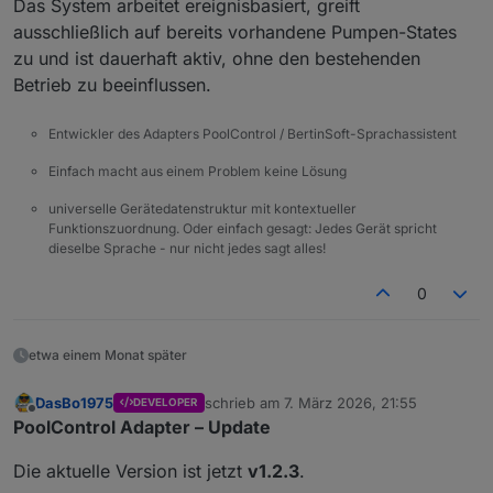
Das System arbeitet ereignisbasiert, greift
ausschließlich auf bereits vorhandene Pumpen-States
zu und ist dauerhaft aktiv, ohne den bestehenden
Betrieb zu beeinflussen.
Entwickler des Adapters PoolControl / BertinSoft-Sprachassistent
Einfach macht aus einem Problem keine Lösung
universelle Gerätedatenstruktur mit kontextueller
Funktionszuordnung. Oder einfach gesagt: Jedes Gerät spricht
dieselbe Sprache - nur nicht jedes sagt alles!
0
etwa einem Monat später
DasBo1975
schrieb am
7. März 2026, 21:55
DEVELOPER
zuletzt editiert von
Offline
PoolControl Adapter – Update
Die aktuelle Version ist jetzt
v1.2.3
.