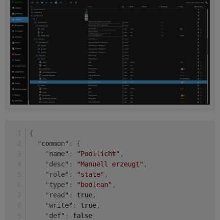
{
"common"
:
{
"name"
:
"Poollicht"
,
"desc"
:
"Manuell erzeugt"
,
"role"
:
"state"
,
"type"
:
"boolean"
,
"read"
:
true
,
"write"
:
true
,
"def"
:
false