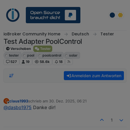
Weiter zum Inhalt
ioBroker Community Home
Deutsch
Tester
Test Adapter PoolControl
Verschoben
Tester
tester
pool
poolcontrol
solar
527
19
58.6k
18
Anmelden zum Antworten
claus1993
schrieb am
30. Dez. 2025, 06:21
C
zuletzt editiert von
Offline
@
dasbo1975
Danke dir!
1