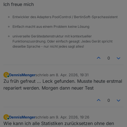
Ich freue mich
Entwickler des Adapters PoolControl / BertinSoft-Sprachassistent
Einfach macht aus einem Problem keine Lösung
universelle Gerätedatenstruktur mit kontextueller
Funktionszuordnung. Oder einfach gesagt: Jedes Gerät spricht
dieselbe Sprache - nur nicht jedes sagt alles!
0
DennisMenger
schrieb am
8. Apr. 2026, 19:31
D
zuletzt editiert von
Online
Zu früh gefreut ... Leck gefunden. Musste heute erstmal
repariert werden. Morgen dann neuer Test
0
DennisMenger
schrieb am
9. Apr. 2026, 19:26
D
zuletzt editiert von
Online
Wie kann ich alle Statistiken zurücksetzen ohne den