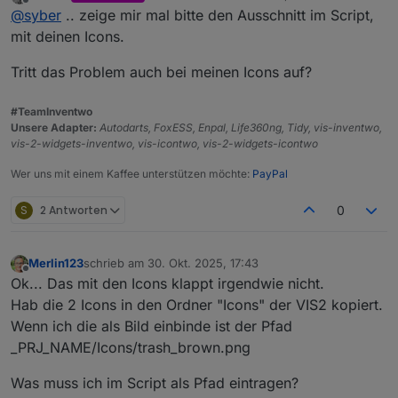
zuletzt editiert von
Offline
@
syber
.. zeige mir mal bitte den Ausschnitt im Script,
das script neustartet, gelöst
grüsse
mit deinen Icons.
Tritt das Problem auch bei meinen Icons auf?
#TeamInventwo
Unsere Adapter:
Autodarts, FoxESS, Enpal, Life360ng, Tidy, vis-inventwo,
vis-2-widgets-inventwo, vis-icontwo, vis-2-widgets-icontwo
Wer uns mit einem Kaffee unterstützen möchte:
PayPal
S
2 Antworten
0
Merlin123
schrieb am
30. Okt. 2025, 17:43
zuletzt editiert von
Offline
Ok... Das mit den Icons klappt irgendwie nicht.
Hab die 2 Icons in den Ordner "Icons" der VIS2 kopiert.
Wenn ich die als Bild einbinde ist der Pfad
_PRJ_NAME/Icons/trash_brown.png
Was muss ich im Script als Pfad eintragen?