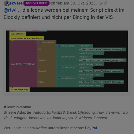
skvarel
schrieb am
30. Okt. 2025, 16:17
DEVELOPER
nicht erkannt wird. eventuell eine fehlende klammer oder
zuletzt editiert von
Offline
@
rtwl
.. die Icons werden bei meinem Script direkt im
Tippfehler?
Blockly definiert und nicht per Binding in der VIS
#TeamInventwo
Unsere Adapter:
Autodarts, FoxESS, Enpal, Life360ng, Tidy, vis-inventwo,
vis-2-widgets-inventwo, vis-icontwo, vis-2-widgets-icontwo
Wer uns mit einem Kaffee unterstützen möchte:
PayPal