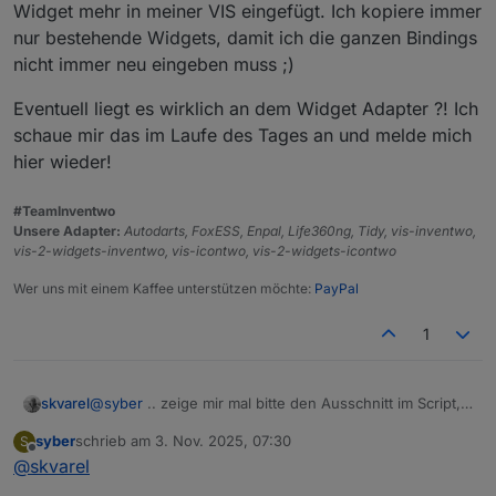
dieser "Platzhalter", wenn er das Bild nicht findet.
Da schaffe ich es immer noch nicht ein Bild
Widget mehr in meiner VIS eingefügt. Ich kopiere immer
Dann hab ich die beiden Icons einfach in die Medien
anzuzeigen (siehe Screenshot oben). In den
nur bestehende Widgets, damit ich die ganzen Bindings
hochgeladen und versucht, den Pfad im Script
Einstellungen sieht man das Bild, im Widget nicht.
nicht immer neu eingeben muss ;)
anzupassen. Hat aber auch nicht geklappt.
Grad nochmal probiert...
Jetzt hab ich nochmal Deinen Pfad reinkopiert und
Eventuell liegt es wirklich an dem Widget Adapter ?! Ich
auf einmal zeigt er die beiden Tonnen an.
schaue mir das im Laufe des Tages an und melde mich
hier wieder!
#TeamInventwo
Unsere Adapter:
Autodarts, FoxESS, Enpal, Life360ng, Tidy, vis-inventwo,
vis-2-widgets-inventwo, vis-icontwo, vis-2-widgets-icontwo
Wer uns mit einem Kaffee unterstützen möchte:
PayPal
1
@
syber
.. zeige mir mal bitte den Ausschnitt im Script,
skvarel
mit deinen Icons.
syber
schrieb am
3. Nov. 2025, 07:30
S
Tritt das Problem auch bei meinen Icons auf?
zuletzt editiert von
Offline
@
skvarel