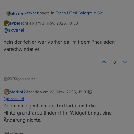
@
syber
sagte in
Trash HTML Widget VIS2
:
skvarel
syber
schrieb am
3. Nov. 2025, 10:53
S
zuletzt editiert von
Offline
@
skvarel
@
skvarel
Da steh extra '
hier triggere ich
Finger weg
' ... es kann sein, dass der
nein der fehler war vorher da, mit dem "neuladen"
Fehler durch deine Änderung kommt. Da kann ich so
verschwindet er
leider nicht helfen.
0
20 Tagen später
Merlin123
schrieb am
23. Nov. 2025, 18:09
zuletzt editiert von Merlin123
Offline
@
skvarel
Kann ich eigentlich die Textfarbe und die
Hintergrundfarbe ändern? Im Widget bringt eine
Änderung nichts.
Beta-Tester