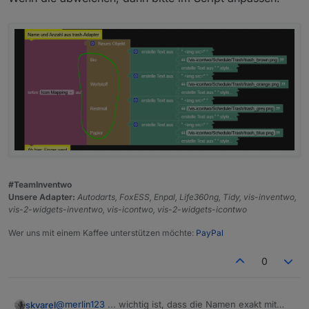
Das wird also da auch nicht dargestellt.
Vermutlich aus dem gleichen Grund klappt es mit
dem Script auch nicht.
#TeamInventwo
Unsere Adapter:
Autodarts, FoxESS, Enpal, Life360ng, Tidy, vis-inventwo,
Das bild wird dann angezeigt.
vis-2-widgets-inventwo, vis-icontwo, vis-2-widgets-icontwo
Wer uns mit einem Kaffee unterstützen möchte:
PayPal
0
@
merlin123
... wichtig ist, dass die Namen exakt mit
skvarel