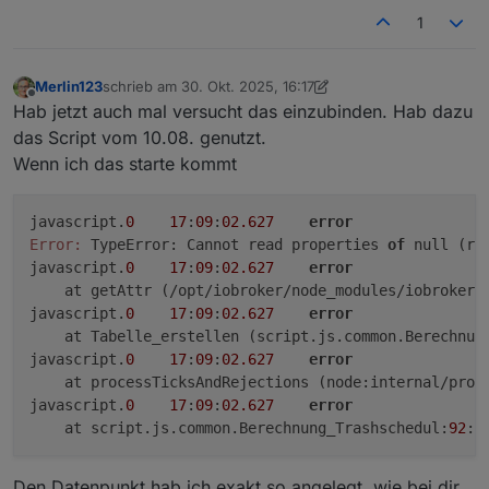
1
Merlin123
schrieb am
30. Okt. 2025, 16:17
zuletzt editiert von Merlin123
Offline
Hab jetzt auch mal versucht das einzubinden. Hab dazu
das Script vom 10.08. genutzt.
Wenn ich das starte kommt
javascript.
0
17
:
09
:
02.627
error
Error:
 TypeError: Cannot read properties 
of
 null (re
javascript.
0
17
:
09
:
02.627
error
    at getAttr (/opt/iobroker/node_modules/iobroker.
javascript.
0
17
:
09
:
02.627
error
    at Tabelle_erstellen (script.js.common.Berechnun
javascript.
0
17
:
09
:
02.627
error
    at processTicksAndRejections (node:internal/proc
javascript.
0
17
:
09
:
02.627
error
    at script.js.common.Berechnung_Trashschedul:
92
:
1
Den Datenpunkt hab ich exakt so angelegt, wie bei dir