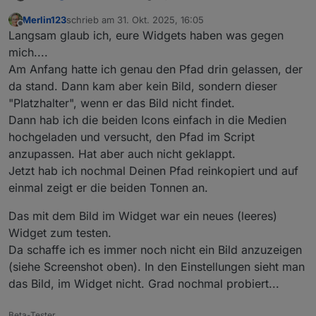
deinen Daten aus dem Trash-Adapter übereinstimmen!
Merlin123
schrieb am
31. Okt. 2025, 16:05
Wenn die abweichen, dann bitte im Script anpassen.
zuletzt editiert von
Offline
Langsam glaub ich, eure Widgets haben was gegen
mich....
Am Anfang hatte ich genau den Pfad drin gelassen, der
da stand. Dann kam aber kein Bild, sondern dieser
"Platzhalter", wenn er das Bild nicht findet.
Dann hab ich die beiden Icons einfach in die Medien
hochgeladen und versucht, den Pfad im Script
anzupassen. Hat aber auch nicht geklappt.
Jetzt hab ich nochmal Deinen Pfad reinkopiert und auf
einmal zeigt er die beiden Tonnen an.
Das mit dem Bild im Widget war ein neues (leeres)
Widget zum testen.
Da schaffe ich es immer noch nicht ein Bild anzuzeigen
(siehe Screenshot oben). In den Einstellungen sieht man
das Bild, im Widget nicht. Grad nochmal probiert...
Beta-Tester