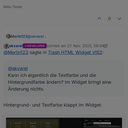
Beta-Tester
0
Merlin123
@
skvarel
Kann ich eigentlich die Textfarbe und die
skvarel
schrieb am
27. Nov. 2025, 06:04
DEVELOPER
Hintergrundfarbe ändern? Im Widget bringt eine
zuletzt editiert von skvarel
Offline
@
Merlin123
sagte in
Trash HTML Widget VIS2
:
Änderung nichts.
@
skvarel
Kann ich eigentlich die Textfarbe und die
Hintergrundfarbe ändern? Im Widget bringt eine
Änderung nichts.
Hintergrund- und Textfarbe klappt im Widget: