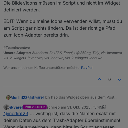
Das wird also da auch nicht dargestellt.
Die Bilder/Icons müssen im Script und nicht im Widget
Vermutlich aus dem gleichen Grund klappt es mit
definiert werden.
dem Script auch nicht.
EDIT: Wenn du meine Icons verwenden willst, musst du
am Script gar nichts ändern. Da ist der richtige Pfad
zum Icon-Adapter bereits drin.
#TeamInventwo
Unsere Adapter:
Autodarts, FoxESS, Enpal, Life360ng, Tidy, vis-inventwo,
vis-2-widgets-inventwo, vis-icontwo, vis-2-widgets-icontwo
Das bild wird dann angezeigt.
Wer uns mit einem Kaffee unterstützen möchte:
PayPal
0
@
skvarel
Ich hab das Widget oben aus dem Post
Merlin123
kopiert.
skvarel
schrieb am
31. Okt. 2025, 15:49
DEVELOPER
Ich denke, das ist irgendwas mit den Pfaden.
Wenn ich euer Widget nehme (also neu in die View
zuletzt editiert von skvarel
Offline
@
merlin123
... wichtig ist, dass die Namen exakt mit
Wenn ich in einem Image-Widget das Bild auswähle
ziehe), dann Inhaltstyp Bild auswähle, dann über die
sieht das so aus:
Auswahl das Icon auswähle sieht es so aus:
deinen Daten aus dem Trash-Adapter übereinstimmen!
Wenn die abweichen, dann bitte im Script anpassen.