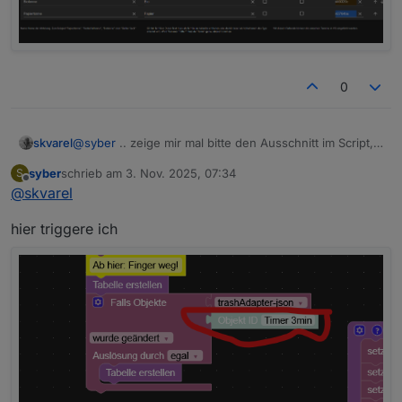
0
@
syber
.. zeige mir mal bitte den Ausschnitt im Script,
skvarel
mit deinen Icons.
syber
schrieb am
3. Nov. 2025, 07:34
S
Tritt das Problem auch bei meinen Icons auf?
zuletzt editiert von
Offline
@
skvarel
hier triggere ich