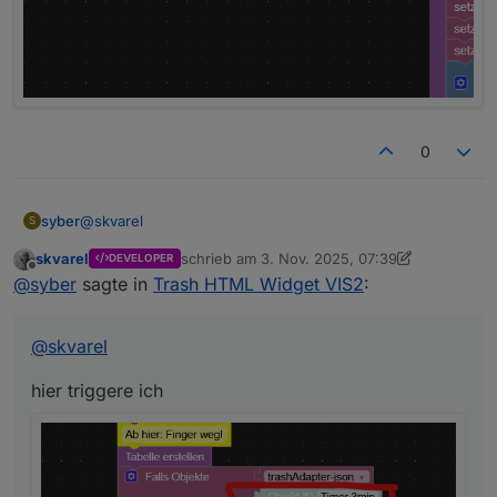
0
@
skvarel
syber
S
skvarel
schrieb am
3. Nov. 2025, 07:39
DEVELOPER
hier triggere ich
zuletzt editiert von skvarel
11. März 2025, 08:
Offline
@
syber
sagte in
Trash HTML Widget VIS2
:
@
skvarel
hier triggere ich