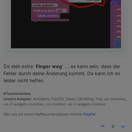
Da steh extra '
Finger weg
' ... es kann sein, dass der
Fehler durch deine Änderung kommt. Da kann ich so
leider nicht helfen.
#TeamInventwo
Unsere Adapter:
Autodarts, FoxESS, Enpal, Life360ng, Tidy, vis-inventwo,
vis-2-widgets-inventwo, vis-icontwo, vis-2-widgets-icontwo
Wer uns mit einem Kaffee unterstützen möchte:
PayPal
0