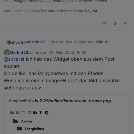
vis-2-widgets-inventwo, vis-icontwo, vis-2-widgets-icontwo
Wer uns mit einem Kaffee unterstützen möchte:
PayPal
0
@
merlin123
.. Hast du das Widget von Github
skvarel
exportiert? Der Inhalt-Typ (ob Bild oder Symbol) ist hier
Merlin123
schrieb am
31. Okt. 2025, 10:32
egal, weil das Icon aus dem Script kommt.
zuletzt editiert von
Offline
@
skvarel
Ich hab das Widget oben aus dem Post
kopiert.
Ich denke, das ist irgendwas mit den Pfaden.
Wenn ich in einem Image-Widget das Bild auswähle
sieht das so aus:
Diesen Datenpunkt als Binding nutzen ... da werden
dann auch die Icons mit übergeben, wenn die Pfade
passen.