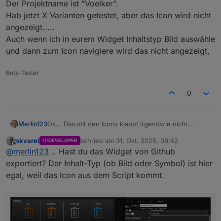
Der Projektname ist "Voelker".
Hab jetzt X Varianten getestet, aber das Icon wird nicht
angezeigt.....
Auch wenn ich in eurem Widget Inhaltstyp Bild auswähle
und dann zum Icon navigiere wird das nicht angezeigt,
Beta-Tester
0
Ok... Das mit den Icons klappt irgendwie nicht.
Merlin123
Hab die 2 Icons in den Ordner "Icons" der VIS2
skvarel
schrieb am
31. Okt. 2025, 06:42
DEVELOPER
kopiert.
Was muss ich im Script als Pfad eintragen?
zuletzt editiert von
Offline
@
merlin123
.. Hast du das Widget von Github
Wenn ich die als Bild einbinde ist der Pfad
Der Projektname ist "Voelker".
_PRJ_NAME/Icons/trash_brown.png
Hab jetzt X Varianten getestet, aber das Icon wird
exportiert? Der Inhalt-Typ (ob Bild oder Symbol) ist hier
nicht angezeigt.....
egal, weil das Icon aus dem Script kommt.
Auch wenn ich in eurem Widget Inhaltstyp Bild
auswähle und dann zum Icon navigiere wird das
nicht angezeigt,