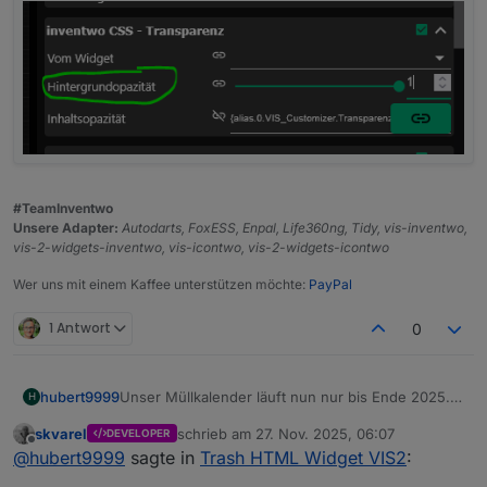
#TeamInventwo
Unsere Adapter:
Autodarts, FoxESS, Enpal, Life360ng, Tidy, vis-inventwo,
vis-2-widgets-inventwo, vis-icontwo, vis-2-widgets-icontwo
Wer uns mit einem Kaffee unterstützen möchte:
PayPal
1 Antwort
0
hubert9999
Unser Müllkalender läuft nun nur bis Ende 2025.
H
Die neuen Termine für 2026 gibt es noch nicht.
skvarel
schrieb am
27. Nov. 2025, 06:07
DEVELOPER
Nun steigt das Script wieder aus, weil es für jeden
zuletzt editiert von
Offline
@
hubert9999
sagte in
Trash HTML Widget VIS2
:
Mülltyp immer ein datum erwartet.
Kann man diesen Fehler irgendwie abfangen?