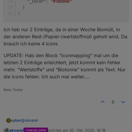
"_color"
:
"#3bb80b"
}
]
Ich hab nur 2 Einträge, da in einer Woche Biomüll, in
der anderen Rest-/Papier-/wertstoffmüll geholt wird. Da
brauch ich keine 4 Icons
UPDATE: Hab den Block "Iconmapping" mal um die
letzten 2 Einträge erleichtert, jetzt kommt kein Fehler
mehr. "Wertstoffe" und "Biotonne" kommt als Text. Nur
die Icons fehlen. Ich such mal weiter....
Beta-Tester
0
@
skvarel
syber
S
skvarel
schrieb am
30. Okt. 2025, 16:18
DEVELOPER
Okay, hab es jetzt erstmal mit nem script ,was alle 2min