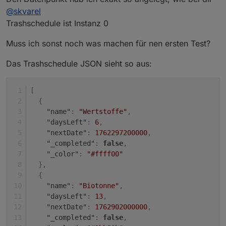
@
skvarel
Trashschedule ist Instanz 0
Muss ich sonst noch was machen für nen ersten Test?
Das Trashschedule JSON sieht so aus:
[
{
"name"
:
"Wertstoffe"
,
"daysLeft"
:
6
,
"nextDate"
:
1762297200000
,
"_completed"
:
false
,
"_color"
:
"#ffff00"
}
,
{
"name"
:
"Biotonne"
,
"daysLeft"
:
13
,
"nextDate"
:
1762902000000
,
"_completed"
:
false
,