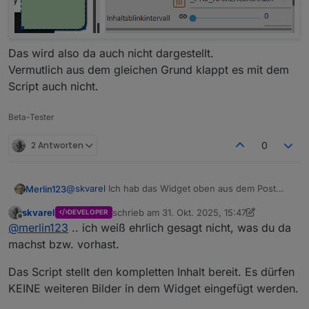
Das wird also da auch nicht dargestellt.
Vermutlich aus dem gleichen Grund klappt es mit dem
Script auch nicht.
Beta-Tester
2 Antworten
0
@
skvarel
Ich hab das Widget oben aus dem Post
Merlin123
kopiert.
skvarel
schrieb am
31. Okt. 2025, 15:47
DEVELOPER
Ich denke, das ist irgendwas mit den Pfaden.
Wenn ich euer Widget nehme (also neu in die View
zuletzt editiert von skvarel
Offline
@
merlin123
.. ich weiß ehrlich gesagt nicht, was du da
Wenn ich in einem Image-Widget das Bild auswähle
ziehe), dann Inhaltstyp Bild auswähle, dann über die
sieht das so aus:
Auswahl das Icon auswähle sieht es so aus:
machst bzw. vorhast.
Das Script stellt den kompletten Inhalt bereit. Es dürfen
KEINE weiteren Bilder in dem Widget eingefügt werden.