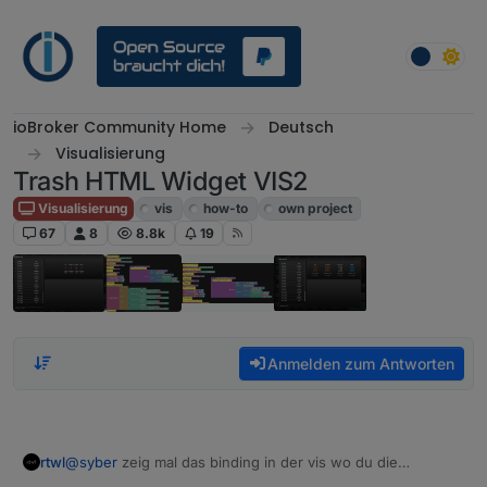
Weiter zum Inhalt
ioBroker Community Home
Deutsch
Visualisierung
Trash HTML Widget VIS2
Visualisierung
vis
how-to
own project
67
8
8.8k
19
Anmelden zum Antworten
rtwl
@
syber
zeig mal das binding in der vis wo du die
Papiertonne verwendest. Da steht ja im Log dass dieses