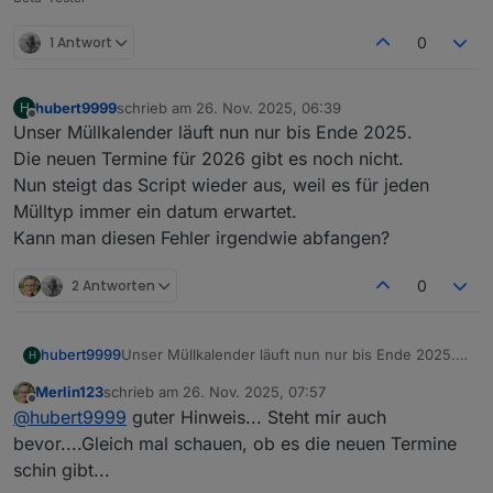
1 Antwort
0
hubert9999
schrieb am
26. Nov. 2025, 06:39
H
zuletzt editiert von
Offline
Unser Müllkalender läuft nun nur bis Ende 2025.
Die neuen Termine für 2026 gibt es noch nicht.
Nun steigt das Script wieder aus, weil es für jeden
Mülltyp immer ein datum erwartet.
Kann man diesen Fehler irgendwie abfangen?
2 Antworten
0
hubert9999
Unser Müllkalender läuft nun nur bis Ende 2025.
H
Die neuen Termine für 2026 gibt es noch nicht.
Merlin123
schrieb am
26. Nov. 2025, 07:57
Nun steigt das Script wieder aus, weil es für jeden
zuletzt editiert von
Offline
@
hubert9999
guter Hinweis... Steht mir auch
Mülltyp immer ein datum erwartet.
Kann man diesen Fehler irgendwie abfangen?
bevor....Gleich mal schauen, ob es die neuen Termine
schin gibt...