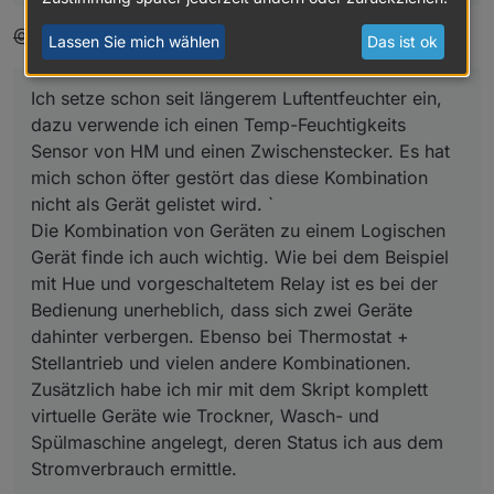
for
 (i = 
0
; i < writeIds.length; i++) {

var
 writeId = 
this
.config.states[state].write
@Jey Cee:
Lassen Sie mich wählen
Das ist ok
if
 (typeof writeId.before !== 
'function'
) {

this
.config.states[state].write[writeIds[
Ich setze schon seit längerem Luftentfeuchter ein,
                callback()

dazu verwende ich einen Temp-Feuchtigkeits
            };

        }

Sensor von HM und einen Zwischenstecker. Es hat
if
 (typeof writeId.after !== 
'function'
) {

mich schon öfter gestört das diese Kombination
this
.config.states[state].write[writeIds[
nicht als Gerät gelistet wird. `
            };

Die Kombination von Geräten zu einem Logischen
        }

Gerät finde ich auch wichtig. Wie bei dem Beispiel
    }

mit Hue und vorgeschaltetem Relay ist es bei der
    log(
'normalized state '
 + state, 
'debug'
);

Bedienung unerheblich, dass sich zwei Geräte
}

dahinter verbergen. Ebenso bei Thermostat +
VirtualDevice.prototype.connectState = function (stat
Stellantrieb und vielen andere Kombinationen.
    log(
'connecting state '
 + state, 
'debug'
);

Zusätzlich habe ich mir mit dem Skript komplett
var
 id = 
this
.namespace + 
'.'
 + state;

virtuelle Geräte wie Trockner, Wasch- und
Spülmaschine angelegt, deren Status ich aus dem
//subscribe to read ids
Stromverbrauch ermittle.
var
 readIds = Object.keys(
this
.config.states[stat
for
 (
var
 i = 
0
; i < readIds.length; i++) {
