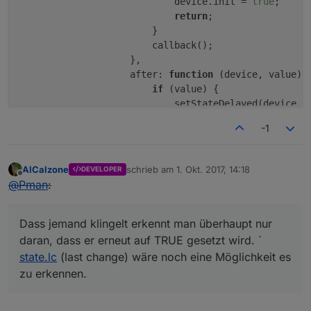
                            device.init = 
true
;

                }              
- allOff: alle Lampen ausschalten (alle einschalten i
return
;

            }
                        }

        }
- allOffSwitch: invertiert zu allOff, ist also 
true
,
                        callback();  

    }
                    },

                    after: 
function
(device, value)
 {
if
 (lampObj.
native
 && lampObj.
native
.
type
 =
if
 (value) {

        config.
states
.
xy
 = {
                            setStateDelayed(device.n
common
: {
read
: 
true
, 
write
: 
true
, 
t
                        }

read
: {
-1
                    }

                [lampId + 
'.xy'
]: {}
                },

            },
            },

write
: {
AlCalzone
schrieb am
1. Okt. 2017, 14:18
DEVELOPER
zuletzt editiert von
        },

Offline
                [lampId + 
'.xy'
]: {
@
Pman
:
'reachable'
: {

delay
: 
1500
            common: {
type
: 
'boolean'
, def: 
false
, 
re
                }
read
: {

Dass jemand klingelt erkennt man überhaupt nur
            }
'hm-rpc.0.MEQ123456.0.UNREACH'
: {

        }    
daran, dass er erneut auf TRUE gesetzt wird. `
                    convert: 
function
(val)
 {

    }
state.lc
(last change) wäre noch eine Möglichkeit es
return
 !val;

zu erkennen.
                    },

return
new
VirtualDevice
(config);
                },

}
            },
