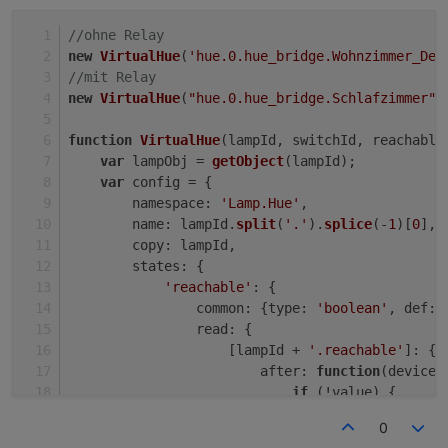
//ohne Relay
new
VirtualHue
(
'hue.0.hue_bridge.Wohnzimmer_Dec
//mit Relay
new
VirtualHue
(
"hue.0.hue_bridge.Schlafzimmer"
,
function
VirtualHue
(
lampId, switchId, reachable
var
 lampObj = 
getObject
(lampId);
var
 config = {
namespace
: 
'Lamp.Hue'
,
name
: lampId.
split
(
'.'
).
splice
(-
1
)[
0
],
copy
: lampId,
states
: {
'reachable'
: {
common
: {
type
: 
'boolean'
, 
def
: 
read
: {
                    [lampId + 
'.reachable'
]: {
after
: 
function
(
device,
if
 (!value) {
setStateDelayed
0
                            }