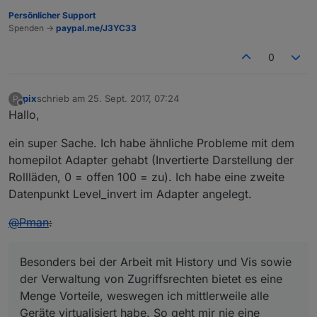
return
;

Persönlicher Support
Spenden ->
paypal.me/J3YC33
    }

0
this
.config = config;

this
.namespace = 
'virtualDevice.'
 + config.names
this
.name = config.name;

pix
schrieb am
25. Sept. 2017, 07:24
P
zuletzt editiert von
Offline
Hallo,
//create virtual device
    log(
'creating virtual device '
 + 
this
.namespace)

ein super Sache. Ich habe ähnliche Probleme mit dem
this
.createDevice(function () {

homepilot Adapter gehabt (Invertierte Darstellung der
this
.createStates(function () {

Rollläden, 0 = offen 100 = zu). Ich habe eine zweite
            log(
'created virtual device '
 + 
this
.name
Datenpunkt Level_invert im Adapter angelegt.
        }.bind(
this
));

    }.bind(
this
));

@
Pman
:
}

VirtualDevice.prototype.createDevice = function (call
Besonders bei der Arbeit mit History und Vis sowie
    log(
'creating object for device '
 + 
this
.namespa
der Verwaltung von Zugriffsrechten bietet es eine
//create device object
Menge Vorteile, weswegen ich mittlerweile alle
var
 obj = 
this
.config.copy ? getObject(
this
.conf
Geräte virtualisiert habe. So geht mir nie eine
    delete obj.common.custom;
