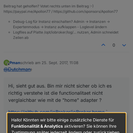
if
 (typeof 
this
.config.states[state].read !== 
'o
Beitrag hat geholfen? Votet rechts unten im Beitrag :-)
this
.config.states[state].read = {};

https://paypal.me/Apollon77 / https://github.com/sponsors/Apollon77
    }

Debug-Log für Instanz einschalten? Admin -> Instanzen ->
if
 (typeof 
this
.config.states[state].write !== 
'
Expertenmodus -> Instanz aufklappen - Loglevel ändern
this
.config.states[state].write = {};

Logfiles auf Platte /opt/iobroker/log/… nutzen, Admin schneidet
    }

Zeilen ab
0
var
 readIds = Object.keys(
this
.config.states[stat
for
 (
var
 i = 
0
; i < readIds.length; i++) {

var
 readId = 
this
.config.states[state].read[r
Pman
schrieb am
25. Sept. 2017, 11:08
P
zuletzt editiert von
if
 (typeof readId.before !== 
'function'
) {

Offline
@
Dutchman
:
this
.config.states[state].read[readIds[i]
                callback()

            };

Hi, sieht gut aus. Bin mir nicht sicher ob ich es
        }

richtig verstehe ist die functionalitaet nicht
if
 (typeof readId.after !== 
'function'
) {

verglaichbar wie mit de "home" adapter ?
this
.config.states[state].read[readIds[i]
            };

https://github.com/ioBroker/ioBroker.home
`
        }

So ähnlich, die Funkionalität des Adapters ging mir
Hallo! Könnten wir bitte einige zusätzliche Dienste für
    }

aber noch nicht weit genug.
Funktionalität & Analytics
aktivieren? Sie können Ihre
var
 writeIds = Object.keys(
this
.config.states[sta
Zustimmung später jederzeit ändern oder zurückziehen.