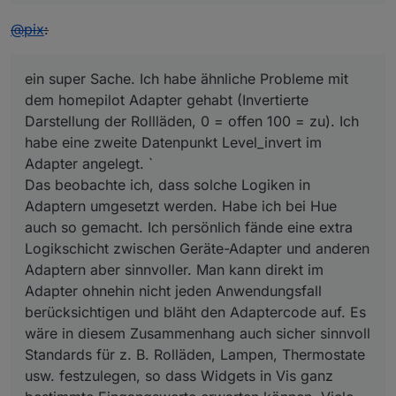
if
 (getState(readIds[i]).notExist === 
true
) 
@
pix
:
            log(
'cannot connect to not existing stat
continue
;

        }

ein super Sache. Ich habe ähnliche Probleme mit
var
 readObj = 
this
.config.states[state].read[
dem homepilot Adapter gehabt (Invertierte
var
 trigger = readObj.trigger || {change: 
'a
Darstellung der Rollläden, 0 = offen 100 = zu). Ich
        trigger.ack = 
true
;

habe eine zweite Datenpunkt Level_invert im
        trigger.id = readIds[i];

Adapter angelegt. `
this
.subRead(trigger, readObj, state);

Das beobachte ich, dass solche Logiken in
        log(
'connected '
 + readIds[i] + 
' to '
 + id,
    }

Adaptern umgesetzt werden. Habe ich bei Hue
auch so gemacht. Ich persönlich fände eine extra
//subscribe to this state and write to write ids
Logikschicht zwischen Geräte-Adapter und anderen
var
 writeIds = Object.keys(
this
.config.states[sta
Adaptern aber sinnvoller. Man kann direkt im
var
 trigger = {id: 
'javascript.'
 + instance + 
'.
Adapter ohnehin nicht jeden Anwendungsfall
    on(trigger, function (obj) {

berücksichtigen und bläht den Adaptercode auf. Es
"use strict"
;

wäre in diesem Zusammenhang auch sicher sinnvoll
        log(
'detected change of '
 + state, 
'debug'
);

for
 (
var
 i = 
0
; i < writeIds.length; i++) {

Standards für z. B. Rolläden, Lampen, Thermostate
            let writeObj = 
this
.config.states[state].
usw. festzulegen, so dass Widgets in Vis ganz
            let 
val
 = 
this
.convertValue(obj.state.
va