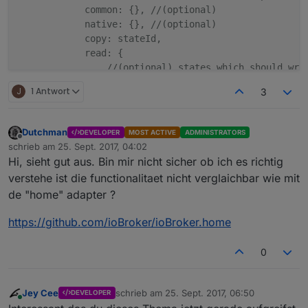
            common: {}, //(optional)

            native: {}, //(optional)

            copy: stateId,

            read: {

                //(optional) states which should writ
                'stateId1': {

J
1 Antwort
3
                    trigger: {ack: true, change: 'an
                    convert: function(val) {}, //(opt
                    before: function(device, value, 
Dutchman
DEVELOPER
MOST ACTIVE
ADMINISTRATORS
                    delay: 0, //(optional) delay in m
Offline
schrieb am
25. Sept. 2017, 04:02
zuletzt editiert von
                    after: function(device, value) {}
Hi, sieht gut aus. Bin mir nicht sicher ob ich es richtig
                    validFor: //(optional) ms, to ign
verstehe ist die functionalitaet nicht verglaichbar wie mit
                },

de "home" adapter ?
                ...

            },

https://github.com/ioBroker/ioBroker.home
            readLogic: 'last' || 'max' || 'min' || 'a
            write: {

0
                //(optional) states which "stateA" sh
                'stateId1': {

                    convert: function(val) {}, //(opt
Jey Cee
schrieb am
25. Sept. 2017, 06:50
DEVELOPER
                    before: function(device, value, 
zuletzt editiert von
Online