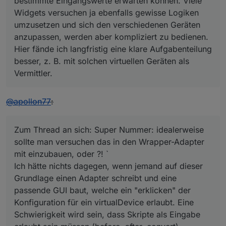
bestimmte Eingangswerte erwarten können. Viele
            let writeId = writeIds[i];

Widgets versuchen ja ebenfalls gewisse Logiken
            log(
'executing function before for '
 + w
umzusetzen und sich den verschiedenen Geräten
            writeObj.before(
this
, 
val
, function (newV
anzupassen, werden aber kompliziert zu bedienen.
if
 (newVal !== undefined && newVal !
Hier fände ich langfristig eine klare Aufgabenteilung
var
 delay = writeObj.delay;

if
 (newDelay !== undefined && newDel
besser, z. B. mit solchen virtuellen Geräten als
                log(newVal + 
'writing value '
 + 
val
 
Vermittler.
                setStateDelayed(writeId, 
val
, 
false
,
                    log(
'executing function after fo
@
apollon77
:
                    writeObj.after(
this
, 
val
);

                }.bind(
this
));

            }.bind(
this
));

Zum Thread an sich: Super Nummer: idealerweise
        }

sollte man versuchen das in den Wrapper-Adapter
    }.bind(
this
));

mit einzubauen, oder ?! `
    log(
'connected '
 + state + 
' to '
 + JSON.stringi
Ich hätte nichts dagegen, wenn jemand auf dieser
}

Grundlage einen Adapter schreibt und eine
VirtualDevice.prototype.subRead = function (trigger, 
passende GUI baut, welche ein "erklicken" der
var
 func = function (obj) {

Konfiguration für ein virtualDevice erlaubt. Eine
var
val
 = 
this
.convertValue(obj.state.
val
, r
Schwierigkeit wird sein, dass Skripte als Eingabe