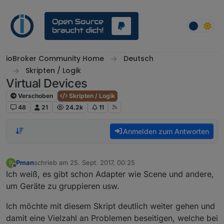
Weiter zum Inhalt
ioBroker Community Home
Deutsch
Skripten / Logik
Virtual Devices
Verschoben
Skripten / Logik
48
21
24.2k
11
Anmelden zum Antworten
Pman
schrieb am
25. Sept. 2017, 00:25
P
zuletzt editiert von
Offline
Ich weiß, es gibt schon Adapter wie Scene und andere,
um Geräte zu gruppieren usw.
Ich möchte mit diesem Skript deutlich weiter gehen und
damit eine Vielzahl an Problemen beseitigen, welche bei