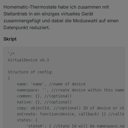
setStateDelayed
(swit
Homematic-Thermostate habe ich zusammen mit
callback
(value, 
Stellantrieb in ein einziges virtuelles Gerät
                            });
zusammengefügt und dabei die Moduswahl auf einen
                        } 
else
if
 (value <= 
0
) {
Datenpunkt reduziert.
//if level is set to
setStateDelayed
(swit
Skript
callback
(
0
, 
0
);
                            });
`
/*

                        } 
else
 {
VirtualDevice v0.3

callback
();
                        }
Structure of config:

                    }
{

                },
    name: 'name', //name of device

            }
    namespace: '', //create device within this namesp
        },
    common: {}, //(optional)

    }
    native: {}, //(optional)

});
    copy: objectId, //(optional) ID of device or chan
    onCreate: function(device, callback) {} //called 
    states: {

        'stateA': { //State Id will be namespace.name