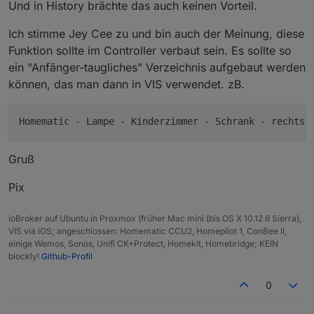
Und in History brächte das auch keinen Vorteil.
    }.bind(
this
));

}

Ich stimme Jey Cee zu und bin auch der Meinung, diese
Funktion sollte im Controller verbaut sein. Es sollte so
VirtualDevice.prototype.createStates = function (call
"use strict"
;

ein "Anfänger-taugliches" Verzeichnis aufgebaut werden
    log(
'creating states for device '
 + 
this
.namespa
können, das man dann in VIS verwendet. zB.
var
 stateIds = Object.keys(
this
.config.states);

    log(
'creating states '
 + JSON.stringify(stateIds
var
 countCreated = 
0
;

for
 (
var
 i = 
0
; i < stateIds.length; i++) {

        let stateId = stateIds[i];

Gruß
this
.normalizeState(stateId);

var
 id = 
this
.namespace + 
'.'
 + stateId;

Pix
        log(
'creating state '
 + id, 
'debug'
);

var
 obj = 
this
.config.states[stateId].copy ?
ioBroker auf Ubuntu in Proxmox (früher Mac mini (bis OS X 10.12.6 Sierra),
            common: {},

VIS via iOS; angeschlossen: Homematic CCU2, Homepilot 1, ConBee II,
            native: {}

einige Wemos, Sonos, Unifi CK+Protect, Homekit, Homebridge; KEIN
        };

blockly!
Github-Profil
        delete obj.common.custom;

0
if
 (typeof 
this
.config.states[stateId].commo
            obj.common = Object.assign(obj.common, 
t
        }
