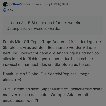
apollon77
schrieb am
25. Sept. 2017, 07:42
if
 (typeof 
this
.config.states[stateId].nativ
zuletzt editiert von
Offline
@
pix
:
            obj.native = Object.assign(obj.native, 
t
        }

        createState(id, obj.common, obj.native, funct
… dann ALLE Skripte durchforste, wo ein
if
 (err) {

Datenpunkt verwendet wurde. `
                log(
'skipping creation of state '
 + 
            } 
else
 {

                log(
'created state '
 + id, 
'debug'
);

So als Mini-Off-Topic-Tipp: Adater js2fs … der legt alle
            }

Skripte als Files auf dem Rechner ab wo der Adapter
this
.connectState(stateId);

läuft und überwacht dann alle Änderungen und hält so
            countCreated++;

alles in beide Richtungen immer aktuell. ich nehme
if
 (countCreated >= stateIds.length) {

inzwischen nur noch das um Skripte zu editieren.
                log(
'created '
 + countCreated + 
' st
                callback();

Damit ist ein "Global File Search&Replace" mega
            }

einfach :-))
        }.bind(
this
));

    }

Zum Thread an sich: Super Nummer: idealerweise sollte
}

man versuchen das in den Wrapper-Adapter mit
VirtualDevice.prototype.normalizeState = function (st
einzubauen, oder ?!
    log(
'normalizing state '
 + state, 
'debug'
);
