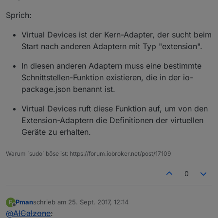
Sprich:
Virtual Devices ist der Kern-Adapter, der sucht beim
Start nach anderen Adaptern mit Typ "extension".
In diesen anderen Adaptern muss eine bestimmte
Schnittstellen-Funktion existieren, die in der io-
package.json benannt ist.
Virtual Devices ruft diese Funktion auf, um von den
Extension-Adaptern die Definitionen der virtuellen
Geräte zu erhalten.
Warum `sudo` böse ist: https://forum.iobroker.net/post/17109
0
Pman
schrieb am
25. Sept. 2017, 12:14
P
zuletzt editiert von
10. Apr. 2017, 19:52
Offline
@
AlCalzone
: