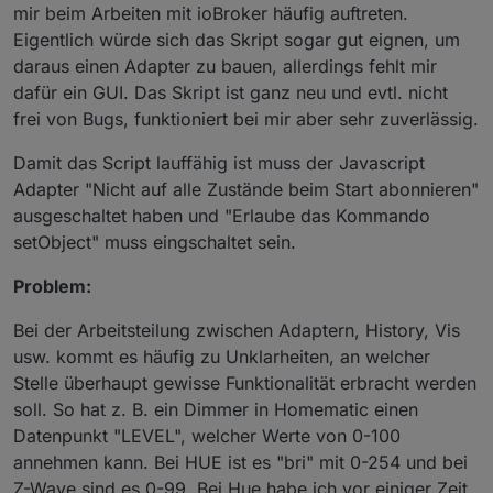
mir beim Arbeiten mit ioBroker häufig auftreten.
Eigentlich würde sich das Skript sogar gut eignen, um
daraus einen Adapter zu bauen, allerdings fehlt mir
dafür ein GUI. Das Skript ist ganz neu und evtl. nicht
frei von Bugs, funktioniert bei mir aber sehr zuverlässig.
Damit das Script lauffähig ist muss der Javascript
Adapter "Nicht auf alle Zustände beim Start abonnieren"
ausgeschaltet haben und "Erlaube das Kommando
setObject" muss eingschaltet sein.
Problem:
Bei der Arbeitsteilung zwischen Adaptern, History, Vis
usw. kommt es häufig zu Unklarheiten, an welcher
Stelle überhaupt gewisse Funktionalität erbracht werden
soll. So hat z. B. ein Dimmer in Homematic einen
Datenpunkt "LEVEL", welcher Werte von 0-100
annehmen kann. Bei HUE ist es "bri" mit 0-254 und bei
Z-Wave sind es 0-99. Bei Hue habe ich vor einiger Zeit