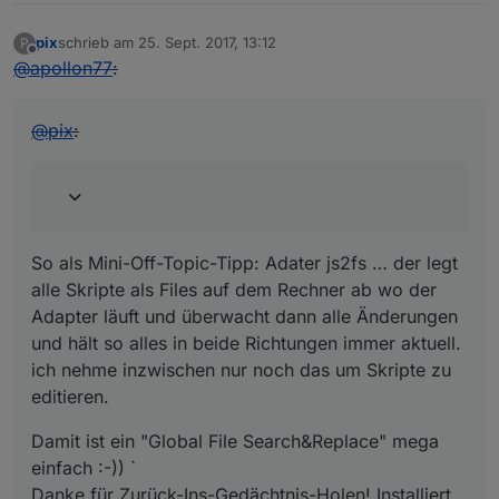
                        }
                    },
pix
schrieb am
25. Sept. 2017, 13:12
P
zuletzt editiert von
                }                  
Offline
@
apollon77
:
            },
'level'
: {
common
: {
type
: 
'number'
, 
def
: 
0
@
pix
:
read
: {
                    [lampId + 
'.bri'
]: {
convert
: 
function
(
val
) 
return
Math
.
floor
(v
                        }                  
So als Mini-Off-Topic-Tipp: Adater js2fs … der legt
                    }
alle Skripte als Files auf dem Rechner ab wo der
                },
write
: {
Adapter läuft und überwacht dann alle Änderungen
                    [lampId + 
'.bri'
]: {
und hält so alles in beide Richtungen immer aktuell.
convert
: 
function
(
val
) 
ich nehme inzwischen nur noch das um Skripte zu
return
Math
.
ceil
(va
editieren.
                        },  
delay
: 
1500
Damit ist ein "Global File Search&Replace" mega
                    },
einfach :-)) `
                }
Danke für Zurück-Ins-Gedächtnis-Holen! Installiert,
            },