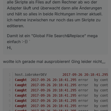
alle Skripte als Files auf dem Rechner ab wo der
callback
(value,
5000
);
            before: 
function
(device, value, callback
                    }
Adapter läuft und überwacht dann alle Änderungen
if
 (device.counter === undefined){

                });
und hält so alles in beide Richtungen immer aktuell.
                    device.counter = {};

            } 
else
if
 (value <= 
0
){
ich nehme inzwischen nur noch das um Skripte zu
                    var init = 
true
;

//if level is set to 0 turn off
editieren.
                } 

setStateDelayed
(switchId, 
false
if
(value > 
0
 && !device.counter[state
callback
(
0
, 
0
);
Damit ist ein "Global File Search&Replace" mega
                    device.counter[state] = 
true
;

                });
einfach :-)) `
                    setState(device.namespace + 
'.of
            } 
else
 {
                    callback(Object.keys(device.count
Hi,
callback
();
                } 
else
if
 (value <= 
0
 && (device.coun
            }                        
                    delete device.counter[state];

        }
wollte ich gerade mal ausprobieren! Ging leider nicht,,,
                    setState(device.namespace + 
'.of
                    callback(Object.keys(device.count
        config.
states
.
command
.
write
[lampId + 
'.
                }

var
 parsed;
host.
iobrokerDEV
2017
-
09
-
26
20
:
18
:
41.295
            },

try
{ 
Caught
2017
-
09
-
26
20
:
18
:
41.295
	error	by co
            after: 
function
(device, value)
 {

                parsed = 
JSON
.
parse
(value);
Caught
2017
-
09
-
26
20
:
18
:
41.295
	error	by co
if
 (value) {

            } 
catch
(e) {
Caught
2017
-
09
-
26
20
:
18
:
41.295
	error	by co
                    setState(device.namespace + 
'.al
return
;
Caught
2017
-
09
-
26
20
:
18
:
41.295
	error	by co
                    setState(device.namespace + 
'.al
            }
Caught
2017
-
09
-
26
20
:
18
:
41.295
	error	by co
                }

if
 (parsed.
level
 > 
0
 && 
getState
(sw
Caught
2017
-
09
-
26
20
:
18
:
41.295
	error	by co
else
 {

//if switch is off and level is