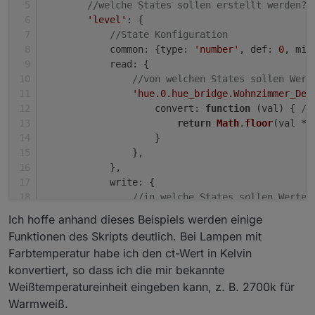
//welche States sollen erstellt werden?
'level'
: {
//State Konfiguration
common
: {
type
: 
'number'
, 
def
: 
0
, 
min
read
: {
//von welchen States sollen Wert
'hue.0.hue_bridge.Wohnzimmer_Dec
convert
: 
function
 (
val
) { 
//
return
Math
.
floor
(val * 
                    }
                },
            },
write
: {
//in welche States sollen Werte 
'hue.0.hue_bridge.Wohnzimmer_Dec
Ich hoffe anhand dieses Beispiels werden einige
convert
: 
function
 (
val
) { 
//
Funktionen des Skripts deutlich. Bei Lampen mit
return
Math
.
ceil
(val * 
2
Farbtemperatur habe ich den ct-Wert in Kelvin
                    },
konvertiert, so dass ich die mir bekannte
delay
: 
1500
, 
// schreibe Wer
Weißtemperatureinheit eingeben kann, z. B. 2700k für
before
: 
function
 (
device, va
if
 (value > 
0
 && 
getStat
Warmweiß.
//if switch is off a