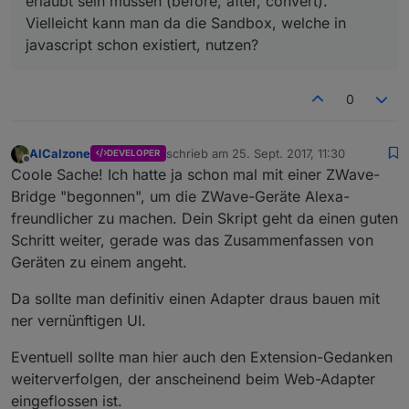
erlaubt sein müssen (before, after, convert).
//@todo aggregations
Vielleicht kann man da die Sandbox, welche in
javascript schon existiert, nutzen?
        log(
'executing function before for '
 + trigg
        readObj.before(
this
, 
val
, function (newVal, n
if
 (newVal !== undefined && newVal !== 
n
0
if
 (newDelay !== undefined && newDelay !
            log(
'reading value '
 + 
val
 + 
' to '
 + 
th
            setStateDelayed(
this
.namespace + 
'.'
 + s
AlCalzone
schrieb am
25. Sept. 2017, 11:30
DEVELOPER
                log(
'executing function after for '
 
zuletzt editiert von
Offline
Coole Sache! Ich hatte ja schon mal mit einer ZWave-
                readObj.after(
this
, 
val
);

Bridge "begonnen", um die ZWave-Geräte Alexa-
            }.bind(
this
));

freundlicher zu machen. Dein Skript geht da einen guten
        }.bind(
this
));

    }.bind(
this
);

Schritt weiter, gerade was das Zusammenfassen von
    func({state: getState(trigger.id)});

Geräten zu einem angeht.
    on(trigger, func);

}

Da sollte man definitiv einen Adapter draus bauen mit
ner vernünftigen UI.
VirtualDevice.prototype.convertValue = function (
val
if
 (typeof func !== 
'function'
) {

Eventuell sollte man hier auch den Extension-Gedanken
return
val
;

weiterverfolgen, der anscheinend beim Web-Adapter
    }

eingeflossen ist.
return
 func(
val
);
