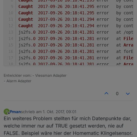
Caught
2017
-
09
-
26
20
:
18
:
41.295
	error	by co
                    setState(device.namespace + 
'.al
setStateDelayed
(switchId, 
true
,
Caught
2017
-
09
-
26
20
:
18
:
41.295
	error	by co
                    setState(device.namespace + 
'.al
callback
(value, 
3500
);
Caught
2017
-
09
-
26
20
:
18
:
41.295
	error	by co
                }

                });
Caught
2017
-
09
-
26
20
:
18
:
41.294
	error	by co
            }

            } 
else
if
 (parsed.
level
 <= 
0
){
Caught
2017
-
09
-
26
20
:
18
:
41.294
	error	by co
        }

//if level is set to 0 turn off
js2fs
.0
2017
-
09
-
26
20
:
18
:
41.281
	error	at 
config
.states.allOff.
write
[state] = {

setStateDelayed
(switchId, 
false
js2fs
.0
2017
-
09
-
26
20
:
18
:
41.281
	error	at 
Files
            before: 
function
(device, value, callback
callback
(
null
, 
0
);
js2fs
.0
2017
-
09
-
26
20
:
18
:
41.281
	error	at 
Array
if
 (typeof getState(state).val === 
'
                });
js2fs
.0
2017
-
09
-
26
20
:
18
:
41.281
	error	at for
                    value ? callback(
0
) : callback(
1
            } 
else
 {
js2fs
.0
2017
-
09
-
26
20
:
18
:
41.281
	error	at 
Files
return
;

callback
();
js2fs
.0
2017
-
09
-
26
20
:
18
:
41.281
	error	at 
Array
                } 

            }  
js2fs
.0
2017
-
09
-
26
20
:
18
:
41.281
	error	at for
                callback(!value);

Entwickler vom: - Viessman Adapter
        }
js2fs
.0
2017
-
09
-
26
20
:
18
:
41.281
	error	at 
Files
- Alarm Adapter
            }

    }
js2fs
.0
2017
-
09
-
26
20
:
18
:
41.281
	error	at 
Array
        }

js2fs
.0
2017
-
09
-
26
20
:
18
:
41.281
	error	at for
0
config
.states.allOffSwitch.
write
[state] = {

if
 (reachableId) {
js2fs
.0
2017
-
09
-
26
20
:
18
:
41.281
	error	
TypeErro
            before: 
function
(device, value, callback
        config.
states
.
reachable
.
read
 =  {
js2fs
.0
2017
-
09
-
26
20
:
18
:
41.281
	error	uncaught
if
 (typeof getState(state).val === 
'
            [reachableId]: {
js2fs
.0
2017
-
09
-
26
20
:
18
:
41.208
	info	startin
Pman
schrieb am
1. Okt. 2017, 09:01
P
                    value ? callback(
100
) : callback
zuletzt editiert von
after
: 
function
(
device, value
) 
Offline
Ein weiteres Problem stellten für mich Datenpunkte dar,
return
;

if
 (!value) {
welche immer nur auf TRUE gesetzt werden, nie auf
                } 

setStateDelayed
(device.
FALSE. Beispiel wäre hier der Homematic Klingelsensor.
                callback(value);

                    }