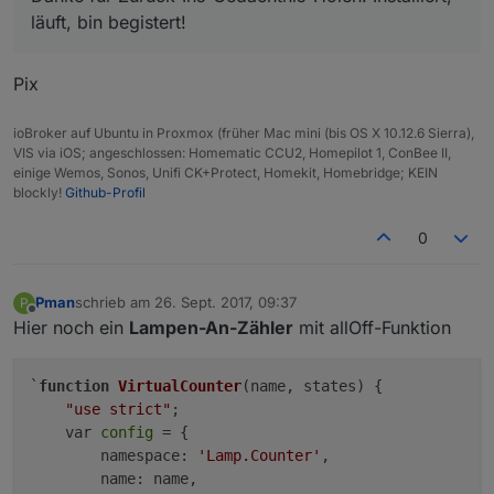
läuft, bin begistert!
'command'
: {
common
: {
type
: 
'string'
, 
def
: 
'
write
: {
Pix
                    [lampId + 
'.command'
]: {
delay
: 
1500
ioBroker auf Ubuntu in Proxmox (früher Mac mini (bis OS X 10.12.6 Sierra),
                    },
VIS via iOS; angeschlossen: Homematic CCU2, Homepilot 1, ConBee II,
                }
einige Wemos, Sonos, Unifi CK+Protect, Homekit, Homebridge; KEIN
            },
blockly!
Github-Profil
        }
    }
0
if
 (switchId) {
        config.
states
[
'switch'
] = {
Pman
schrieb am
26. Sept. 2017, 09:37
P
zuletzt editiert von
10. Jan. 2017, 10:53
Offline
common
: {
type
: 
'boolean'
, 
def
: 
fals
Hier noch ein
Lampen-An-Zähler
mit allOff-Funktion
read
: {
                [switchId]: {
`
function
VirtualCounter
(name, states)
 {

after
: 
function
 (
device, va
"use strict"
;

if
 (value === 
false
 && 
    var 
config
 = {

setState
(device.
nam
        namespace: 
'Lamp.Counter'
,

                        }
        name: name,

                    }