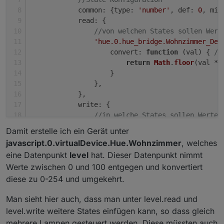
common
: {
type
: 
'number'
, 
def
: 
0
, 
min
read
: {
//von welchen States sollen Wert
'hue.0.hue_bridge.Wohnzimmer_Dec
convert
: 
function
 (
val
) { 
//
return
Math
.
floor
(val * 
                    }
                },
            },
write
: {
//in welche States sollen Werte 
'hue.0.hue_bridge.Wohnzimmer_Dec
Damit erstelle ich ein Gerät unter
convert
: 
function
 (
val
) { 
//
javascript.0.virtualDevice.Hue.Wohnzimmer
, welches
return
Math
.
ceil
(val * 
2
eine Datenpunkt
level
hat. Dieser Datenpunkt nimmt
                    },
Werte zwischen 0 und 100 entgegen und konvertiert
delay
: 
1500
// schreibe Wert
diese zu 0-254 und umgekehrt.
                },
            }
Man sieht hier auch, dass man unter level.read und
        },
    }
level.write weitere States einfügen kann, so dass gleich
});
mehrere Lampen gesteuert werden. Diese müssten auch