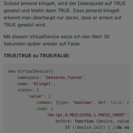
            }

Sobald jemand klingelt, wird der Datenpunkt auf TRUE
                }
        }

gesetzt und bleibt dann TRUE. Dass jemand klingelt
            },
    }

        }
erkennt man überhaupt nur daran, dass er erneut auf
    }
TRUE gesetzt wird.
return
 new VirtualDevice(
config
);

}`

if
 (lampObj.
native
 && lampObj.
native
.
type
 =
Mit diesem VirtualDevice setze ich den Wert 30
        config.
states
.
ct
 = {
Sekunden später wieder auf False:
Verwendet wird er so:

common
: {
min
: 
2000
, 
max
: 
6500
, 
unit
`~~[code]~~new VirtualLampCounter(
'Wohnzimmer'
, [

read
: {
TRUE/TRUE zu TRUE/FALSE
:
'javascript.1.virtualDevice.Lamp.Dimmer.Wohnzimm
                [lampId + 
'.ct'
]: {
'javascript.1.virtualDevice.Lamp.Hue.Wohnzimmer_
convert
: 
function
(
val
) {
'javascript.1.virtualDevice.Lamp.Hue.Wohnzimmer_
new VirtualDevice({

return
Math
.
max
(
2000
, 
M
'javascript.1.virtualDevice.Lamp.Hue.Wohnzimmer_
    namespace: 
'Sensoren.Tueren'
,

                    }
]);[/code]`

    name: 
'Klingel'
,

                }
Es werden Dimmer (
0
-100
) und Schalter (
false
/
true
) u
    states: {

            },
'value'
: {

write
: {
Erstellt werden vier Zustände:

            common: {
type
: 
'boolean'
, def: 
false
, 
re
                [lampId + 
'.ct'
]: {
read
: {

convert
: 
function
(
val
) {
- on: Anzahl der eingeschalteten Lampen

'hm-rpc.0.MEQ123456.1.PRESS_SHORT'
: {
return
Math
.
max
(
153
, 
Ma
                    before: 
function
(device, value,
                    },
- off: Anzahl der ausgeschalteten Lampen

if
 (!device.init) { //
do
not
delay
: 
1500