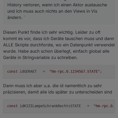
if
 (typeof 
this
.config.common === 
'object'
) {

History verloren, wenn ich einen Aktor austausche
        obj.common = Object.assign(obj.common, 
this
.
und ich muss auch nichts an den Views in Vis
    }

ändern. `
if
 (typeof 
this
.config.native === 
'object'
) {

        obj.native = Object.assign(obj.native, 
this
.
    }

Diesen Punkt finde ich sehr wichtig. Leider zu oft
    extendObject(
'javascript.'
 + instance + 
'.'
 + 
th
kommt es vor, dass ich Geräte tauschen muss und dann
        type: 
"device"
,

ALLE Skripte durchforste, wo ein Datenpunkt verwendet
        common: obj.common,

wurde. Habe auch schon überlegt, einfach global alle
        native: obj.native

Geräte in Stringvariable zu schreiben.
    }, function (err) {

if
 (err) {

            log(
'could not create virtual device: '
 
const
 idGERAET   =  
"hm-rpc.0.1234567.STATE"
return
;

        }

Dann muss ich aber u.a. die id namentlich zu sehr
        log(
'created object for device '
 + 
this
.name
präzisieren, damit alle ids später zu unterscheiden sind
if
 (typeof 
this
.config.onCreate === 
'functio
this
.config.onCreate(
this
, callback);

        } 
else
 {

const
 idKIZILampeSchrankRechtsSTATE   =  
"hm-rpc.0.1
            callback();

        }
