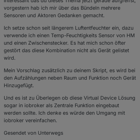
Interessant das du dieses Thema jetzt gerade aufgreifst,
                    delay: 0, //(optional) delay in m
vorgestern hab ich mir über das Bündeln mehrere
                    after: function(device, value) {}
Sensoren und Aktoren Gedanken gemacht.
                },     

                'stateId3': {

Ich setze schon seit längerem Luftentfeuchter ein, dazu
                    convert: function(val) {}, //(opt
verwende ich einen Temp-Feuchtigkeits Sensor von HM
                    before: function(device, value, 
                    delay: 0, //(optional) delay in m
und einen Zwischenstecker. Es hat mich schon öfter
                    after: function(device, value) {}
gestört das diese Kombination nicht als Gerät gelistet
                },

wird.
                ...

            },

Mein Vorschlag zusätzlich zu deinem Skript, es wird bei
        },

den Aufzählungen neben Raum und Funktion noch Gerät
        ...

Hinzugefügt.
    }

}

Und es ist zu Überlegen ob diese Virtual Device Lösung
*/
sogar in iobroker als Zentrale Funktion eingebaut
werden sollte. Ich denke es würde den Umgang mit
//generic virtual device        
iobroker vereinfachen.
function VirtualDevice(config) {

//sanity check
Gesendet von Unterwegs
if
 (typeof config !== 
'object'
 || typeof config.
        log(
'sanity check failed, no device created'