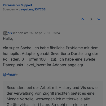
return
;

Persönlicher Support
Spenden ->
paypal.me/J3YC33
    }

0
this
.config = config;

this
.namespace = 
'virtualDevice.'
 + config.names
this
.name = config.name;

pix
schrieb am
25. Sept. 2017, 07:24
P
zuletzt editiert von
Offline
Hallo,
//create virtual device
    log(
'creating virtual device '
 + 
this
.namespace)

ein super Sache. Ich habe ähnliche Probleme mit dem
this
.createDevice(function () {

homepilot Adapter gehabt (Invertierte Darstellung der
this
.createStates(function () {

Rollläden, 0 = offen 100 = zu). Ich habe eine zweite
            log(
'created virtual device '
 + 
this
.name
Datenpunkt Level_invert im Adapter angelegt.
        }.bind(
this
));

    }.bind(
this
));

@
Pman
:
}

VirtualDevice.prototype.createDevice = function (call
Besonders bei der Arbeit mit History und Vis sowie
    log(
'creating object for device '
 + 
this
.namespa
der Verwaltung von Zugriffsrechten bietet es eine
//create device object
Menge Vorteile, weswegen ich mittlerweile alle
var
 obj = 
this
.config.copy ? getObject(
this
.conf
Geräte virtualisiert habe. So geht mir nie eine
    delete obj.common.custom;
