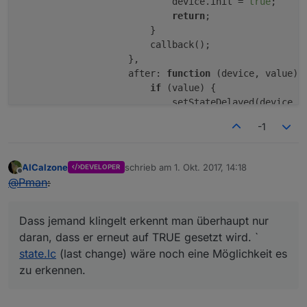
                            device.init = 
true
;

                }              
- allOff: alle Lampen ausschalten (alle einschalten i
return
;

            }
                        }

        }
- allOffSwitch: invertiert zu allOff, ist also 
true
,
                        callback();  

    }
                    },

                    after: 
function
(device, value)
 {
if
 (lampObj.
native
 && lampObj.
native
.
type
 =
if
 (value) {

        config.
states
.
xy
 = {
                            setStateDelayed(device.n
common
: {
read
: 
true
, 
write
: 
true
, 
t
                        }

read
: {
-1
                    }

                [lampId + 
'.xy'
]: {}
                },

            },
            },

write
: {
AlCalzone
schrieb am
1. Okt. 2017, 14:18
DEVELOPER
zuletzt editiert von
        },

Offline
                [lampId + 
'.xy'
]: {
@
Pman
:
'reachable'
: {

delay
: 
1500
            common: {
type
: 
'boolean'
, def: 
false
, 
re
                }
read
: {

Dass jemand klingelt erkennt man überhaupt nur
            }
'hm-rpc.0.MEQ123456.0.UNREACH'
: {

        }    
daran, dass er erneut auf TRUE gesetzt wird. `
                    convert: 
function
(val)
 {

    }
state.lc
(last change) wäre noch eine Möglichkeit es
return
 !val;

zu erkennen.
                    },

return
new
VirtualDevice
(config);
                },

}
            },
