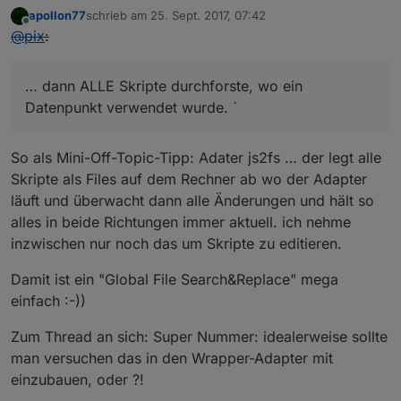
apollon77
schrieb am
25. Sept. 2017, 07:42
if
 (typeof 
this
.config.states[stateId].nativ
zuletzt editiert von
Offline
@
pix
:
            obj.native = Object.assign(obj.native, 
t
        }

        createState(id, obj.common, obj.native, funct
… dann ALLE Skripte durchforste, wo ein
if
 (err) {

Datenpunkt verwendet wurde. `
                log(
'skipping creation of state '
 + 
            } 
else
 {

                log(
'created state '
 + id, 
'debug'
);

So als Mini-Off-Topic-Tipp: Adater js2fs … der legt alle
            }

Skripte als Files auf dem Rechner ab wo der Adapter
this
.connectState(stateId);

läuft und überwacht dann alle Änderungen und hält so
            countCreated++;

alles in beide Richtungen immer aktuell. ich nehme
if
 (countCreated >= stateIds.length) {

inzwischen nur noch das um Skripte zu editieren.
                log(
'created '
 + countCreated + 
' st
                callback();

Damit ist ein "Global File Search&Replace" mega
            }

einfach :-))
        }.bind(
this
));

    }

Zum Thread an sich: Super Nummer: idealerweise sollte
}

man versuchen das in den Wrapper-Adapter mit
VirtualDevice.prototype.normalizeState = function (st
einzubauen, oder ?!
    log(
'normalizing state '
 + state, 
'debug'
);
