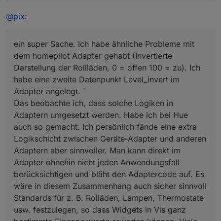
if
 (getState(readIds[i]).notExist === 
true
) 
@
pix
:
            log(
'cannot connect to not existing stat
continue
;

        }

ein super Sache. Ich habe ähnliche Probleme mit
var
 readObj = 
this
.config.states[state].read[
dem homepilot Adapter gehabt (Invertierte
var
 trigger = readObj.trigger || {change: 
'a
Darstellung der Rollläden, 0 = offen 100 = zu). Ich
        trigger.ack = 
true
;

habe eine zweite Datenpunkt Level_invert im
        trigger.id = readIds[i];

Adapter angelegt. `
this
.subRead(trigger, readObj, state);

Das beobachte ich, dass solche Logiken in
        log(
'connected '
 + readIds[i] + 
' to '
 + id,
    }

Adaptern umgesetzt werden. Habe ich bei Hue
auch so gemacht. Ich persönlich fände eine extra
//subscribe to this state and write to write ids
Logikschicht zwischen Geräte-Adapter und anderen
var
 writeIds = Object.keys(
this
.config.states[sta
Adaptern aber sinnvoller. Man kann direkt im
var
 trigger = {id: 
'javascript.'
 + instance + 
'.
Adapter ohnehin nicht jeden Anwendungsfall
    on(trigger, function (obj) {

berücksichtigen und bläht den Adaptercode auf. Es
"use strict"
;

wäre in diesem Zusammenhang auch sicher sinnvoll
        log(
'detected change of '
 + state, 
'debug'
);

for
 (
var
 i = 
0
; i < writeIds.length; i++) {

Standards für z. B. Rolläden, Lampen, Thermostate
            let writeObj = 
this
.config.states[state].
usw. festzulegen, so dass Widgets in Vis ganz
            let 
val
 = 
this
.convertValue(obj.state.
va