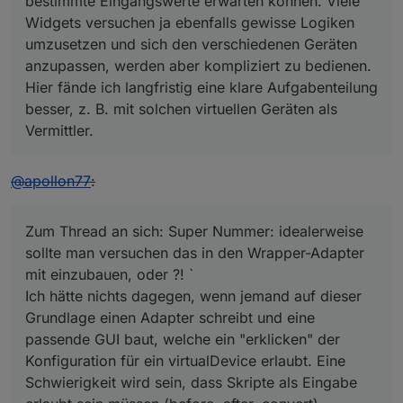
bestimmte Eingangswerte erwarten können. Viele
            let writeId = writeIds[i];

Widgets versuchen ja ebenfalls gewisse Logiken
            log(
'executing function before for '
 + w
umzusetzen und sich den verschiedenen Geräten
            writeObj.before(
this
, 
val
, function (newV
anzupassen, werden aber kompliziert zu bedienen.
if
 (newVal !== undefined && newVal !
Hier fände ich langfristig eine klare Aufgabenteilung
var
 delay = writeObj.delay;

if
 (newDelay !== undefined && newDel
besser, z. B. mit solchen virtuellen Geräten als
                log(newVal + 
'writing value '
 + 
val
 
Vermittler.
                setStateDelayed(writeId, 
val
, 
false
,
                    log(
'executing function after fo
@
apollon77
:
                    writeObj.after(
this
, 
val
);

                }.bind(
this
));

            }.bind(
this
));

Zum Thread an sich: Super Nummer: idealerweise
        }

sollte man versuchen das in den Wrapper-Adapter
    }.bind(
this
));

mit einzubauen, oder ?! `
    log(
'connected '
 + state + 
' to '
 + JSON.stringi
Ich hätte nichts dagegen, wenn jemand auf dieser
}

Grundlage einen Adapter schreibt und eine
VirtualDevice.prototype.subRead = function (trigger, 
passende GUI baut, welche ein "erklicken" der
var
 func = function (obj) {

Konfiguration für ein virtualDevice erlaubt. Eine
var
val
 = 
this
.convertValue(obj.state.
val
, r
Schwierigkeit wird sein, dass Skripte als Eingabe