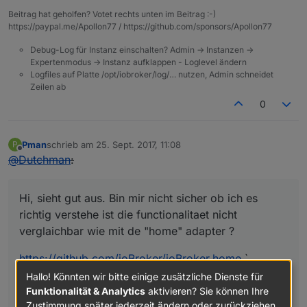
if
 (typeof 
this
.config.states[state].read !== 
'o
Beitrag hat geholfen? Votet rechts unten im Beitrag :-)
this
.config.states[state].read = {};

https://paypal.me/Apollon77 / https://github.com/sponsors/Apollon77
    }

Debug-Log für Instanz einschalten? Admin -> Instanzen ->
if
 (typeof 
this
.config.states[state].write !== 
'
Expertenmodus -> Instanz aufklappen - Loglevel ändern
this
.config.states[state].write = {};

Logfiles auf Platte /opt/iobroker/log/… nutzen, Admin schneidet
    }

Zeilen ab
0
var
 readIds = Object.keys(
this
.config.states[stat
for
 (
var
 i = 
0
; i < readIds.length; i++) {

var
 readId = 
this
.config.states[state].read[r
Pman
schrieb am
25. Sept. 2017, 11:08
P
zuletzt editiert von
if
 (typeof readId.before !== 
'function'
) {

Offline
@
Dutchman
:
this
.config.states[state].read[readIds[i]
                callback()

            };

Hi, sieht gut aus. Bin mir nicht sicher ob ich es
        }

richtig verstehe ist die functionalitaet nicht
if
 (typeof readId.after !== 
'function'
) {

verglaichbar wie mit de "home" adapter ?
this
.config.states[state].read[readIds[i]
            };

https://github.com/ioBroker/ioBroker.home
`
        }

So ähnlich, die Funkionalität des Adapters ging mir
Hallo! Könnten wir bitte einige zusätzliche Dienste für
    }

aber noch nicht weit genug.
Funktionalität & Analytics
aktivieren? Sie können Ihre
var
 writeIds = Object.keys(
this
.config.states[sta
Zustimmung später jederzeit ändern oder zurückziehen.