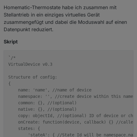
setStateDelayed
(swit
Homematic-Thermostate habe ich zusammen mit
callback
(value, 
Stellantrieb in ein einziges virtuelles Gerät
                            });
zusammengefügt und dabei die Moduswahl auf einen
                        } 
else
if
 (value <= 
0
) {
Datenpunkt reduziert.
//if level is set to
setStateDelayed
(swit
Skript
callback
(
0
, 
0
);
                            });
`
/*

                        } 
else
 {
VirtualDevice v0.3

callback
();
                        }
Structure of config:

                    }
{

                },
    name: 'name', //name of device

            }
    namespace: '', //create device within this namesp
        },
    common: {}, //(optional)

    }
    native: {}, //(optional)

});
    copy: objectId, //(optional) ID of device or chan
    onCreate: function(device, callback) {} //called 
    states: {

        'stateA': { //State Id will be namespace.name