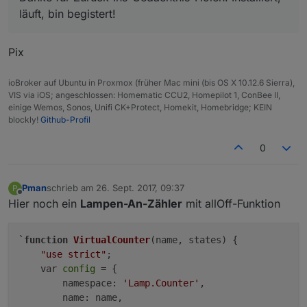
läuft, bin begistert!
'command'
: {
common
: {
type
: 
'string'
, 
def
: 
'
write
: {
Pix
                    [lampId + 
'.command'
]: {
delay
: 
1500
ioBroker auf Ubuntu in Proxmox (früher Mac mini (bis OS X 10.12.6 Sierra),
                    },
VIS via iOS; angeschlossen: Homematic CCU2, Homepilot 1, ConBee II,
                }
einige Wemos, Sonos, Unifi CK+Protect, Homekit, Homebridge; KEIN
            },
blockly!
Github-Profil
        }
    }
0
if
 (switchId) {
        config.
states
[
'switch'
] = {
Pman
schrieb am
26. Sept. 2017, 09:37
P
zuletzt editiert von
10. Jan. 2017, 10:53
Offline
common
: {
type
: 
'boolean'
, 
def
: 
fals
Hier noch ein
Lampen-An-Zähler
mit allOff-Funktion
read
: {
                [switchId]: {
`
function
VirtualCounter
(name, states)
 {

after
: 
function
 (
device, va
"use strict"
;

if
 (value === 
false
 && 
    var 
config
 = {

setState
(device.
nam
        namespace: 
'Lamp.Counter'
,

                        }
        name: name,

                    }