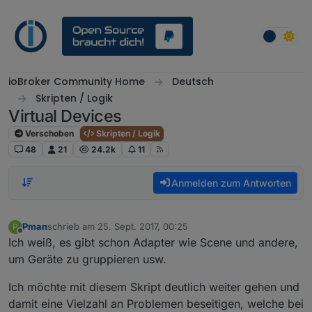
Weiter zum Inhalt
ioBroker Community Home
Deutsch
Skripten / Logik
Virtual Devices
Verschoben
Skripten / Logik
48
21
24.2k
11
Anmelden zum Antworten
Pman
schrieb am
25. Sept. 2017, 00:25
P
zuletzt editiert von
Offline
Ich weiß, es gibt schon Adapter wie Scene und andere,
um Geräte zu gruppieren usw.
Ich möchte mit diesem Skript deutlich weiter gehen und
damit eine Vielzahl an Problemen beseitigen, welche bei