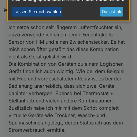
for
 (i = 
0
; i < writeIds.length; i++) {

var
 writeId = 
this
.config.states[state].write
@Jey Cee:
Lassen Sie mich wählen
Das ist ok
if
 (typeof writeId.before !== 
'function'
) {

this
.config.states[state].write[writeIds[
Ich setze schon seit längerem Luftentfeuchter ein,
                callback()

dazu verwende ich einen Temp-Feuchtigkeits
            };

        }

Sensor von HM und einen Zwischenstecker. Es hat
if
 (typeof writeId.after !== 
'function'
) {

mich schon öfter gestört das diese Kombination
this
.config.states[state].write[writeIds[
nicht als Gerät gelistet wird. `
            };

Die Kombination von Geräten zu einem Logischen
        }

Gerät finde ich auch wichtig. Wie bei dem Beispiel
    }

mit Hue und vorgeschaltetem Relay ist es bei der
    log(
'normalized state '
 + state, 
'debug'
);

Bedienung unerheblich, dass sich zwei Geräte
}

dahinter verbergen. Ebenso bei Thermostat +
VirtualDevice.prototype.connectState = function (stat
Stellantrieb und vielen andere Kombinationen.
    log(
'connecting state '
 + state, 
'debug'
);

Zusätzlich habe ich mir mit dem Skript komplett
var
 id = 
this
.namespace + 
'.'
 + state;

virtuelle Geräte wie Trockner, Wasch- und
Spülmaschine angelegt, deren Status ich aus dem
//subscribe to read ids
Stromverbrauch ermittle.
var
 readIds = Object.keys(
this
.config.states[stat
for
 (
var
 i = 
0
; i < readIds.length; i++) {
