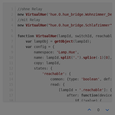
//ohne Relay
new
VirtualHue
(
'hue.0.hue_bridge.Wohnzimmer_Dec
//mit Relay
new
VirtualHue
(
"hue.0.hue_bridge.Schlafzimmer"
,
function
VirtualHue
(
lampId, switchId, reachable
var
 lampObj = 
getObject
(lampId);
var
 config = {
namespace
: 
'Lamp.Hue'
,
name
: lampId.
split
(
'.'
).
splice
(-
1
)[
0
],
copy
: lampId,
states
: {
'reachable'
: {
common
: {
type
: 
'boolean'
, 
def
: 
read
: {
                    [lampId + 
'.reachable'
]: {
after
: 
function
(
device,
if
 (!value) {
setStateDelayed
0
                            }