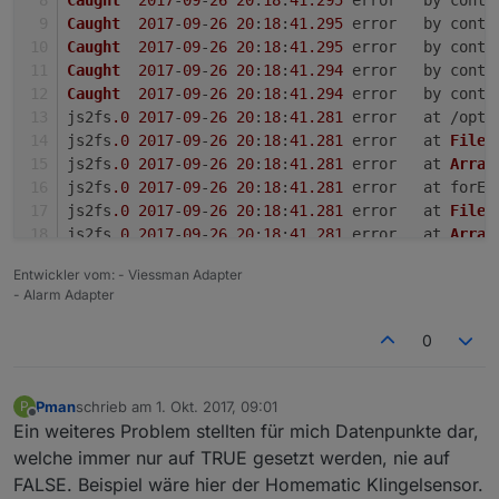
Caught
2017
-
09
-
26
20
:
18
:
41.295
	error	by co
                    setState(device.namespace + 
'.al
setStateDelayed
(switchId, 
true
,
Caught
2017
-
09
-
26
20
:
18
:
41.295
	error	by co
                    setState(device.namespace + 
'.al
callback
(value, 
3500
);
Caught
2017
-
09
-
26
20
:
18
:
41.295
	error	by co
                }

                });
Caught
2017
-
09
-
26
20
:
18
:
41.294
	error	by co
            }

            } 
else
if
 (parsed.
level
 <= 
0
){
Caught
2017
-
09
-
26
20
:
18
:
41.294
	error	by co
        }

//if level is set to 0 turn off
js2fs
.0
2017
-
09
-
26
20
:
18
:
41.281
	error	at 
config
.states.allOff.
write
[state] = {

setStateDelayed
(switchId, 
false
js2fs
.0
2017
-
09
-
26
20
:
18
:
41.281
	error	at 
Files
            before: 
function
(device, value, callback
callback
(
null
, 
0
);
js2fs
.0
2017
-
09
-
26
20
:
18
:
41.281
	error	at 
Array
if
 (typeof getState(state).val === 
'
                });
js2fs
.0
2017
-
09
-
26
20
:
18
:
41.281
	error	at for
                    value ? callback(
0
) : callback(
1
            } 
else
 {
js2fs
.0
2017
-
09
-
26
20
:
18
:
41.281
	error	at 
Files
return
;

callback
();
js2fs
.0
2017
-
09
-
26
20
:
18
:
41.281
	error	at 
Array
                } 

            }  
js2fs
.0
2017
-
09
-
26
20
:
18
:
41.281
	error	at for
                callback(!value);

Entwickler vom: - Viessman Adapter
        }
js2fs
.0
2017
-
09
-
26
20
:
18
:
41.281
	error	at 
Files
- Alarm Adapter
            }

    }
js2fs
.0
2017
-
09
-
26
20
:
18
:
41.281
	error	at 
Array
        }

js2fs
.0
2017
-
09
-
26
20
:
18
:
41.281
	error	at for
0
config
.states.allOffSwitch.
write
[state] = {

if
 (reachableId) {
js2fs
.0
2017
-
09
-
26
20
:
18
:
41.281
	error	
TypeErro
            before: 
function
(device, value, callback
        config.
states
.
reachable
.
read
 =  {
js2fs
.0
2017
-
09
-
26
20
:
18
:
41.281
	error	uncaught
if
 (typeof getState(state).val === 
'
            [reachableId]: {
js2fs
.0
2017
-
09
-
26
20
:
18
:
41.208
	info	startin
Pman
schrieb am
1. Okt. 2017, 09:01
P
                    value ? callback(
100
) : callback
zuletzt editiert von
after
: 
function
(
device, value
) 
Offline
Ein weiteres Problem stellten für mich Datenpunkte dar,
return
;

if
 (!value) {
welche immer nur auf TRUE gesetzt werden, nie auf
                } 

setStateDelayed
(device.
FALSE. Beispiel wäre hier der Homematic Klingelsensor.
                callback(value);

                    }