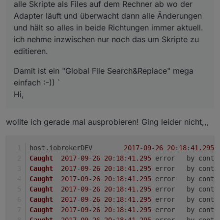
alle Skripte als Files auf dem Rechner ab wo der
callback
(value,
5000
);
            before: 
function
(device, value, callback
                    }
Adapter läuft und überwacht dann alle Änderungen
if
 (device.counter === undefined){

                });
und hält so alles in beide Richtungen immer aktuell.
                    device.counter = {};

            } 
else
if
 (value <= 
0
){
ich nehme inzwischen nur noch das um Skripte zu
                    var init = 
true
;

//if level is set to 0 turn off
editieren.
                } 

setStateDelayed
(switchId, 
false
if
(value > 
0
 && !device.counter[state
callback
(
0
, 
0
);
Damit ist ein "Global File Search&Replace" mega
                    device.counter[state] = 
true
;

                });
einfach :-)) `
                    setState(device.namespace + 
'.of
            } 
else
 {
                    callback(Object.keys(device.count
Hi,
callback
();
                } 
else
if
 (value <= 
0
 && (device.coun
            }                        
                    delete device.counter[state];

        }
wollte ich gerade mal ausprobieren! Ging leider nicht,,,
                    setState(device.namespace + 
'.of
                    callback(Object.keys(device.count
        config.
states
.
command
.
write
[lampId + 
'.
                }

var
 parsed;
host.
iobrokerDEV
2017
-
09
-
26
20
:
18
:
41.295
            },

try
{ 
Caught
2017
-
09
-
26
20
:
18
:
41.295
	error	by co
            after: 
function
(device, value)
 {

                parsed = 
JSON
.
parse
(value);
Caught
2017
-
09
-
26
20
:
18
:
41.295
	error	by co
if
 (value) {

            } 
catch
(e) {
Caught
2017
-
09
-
26
20
:
18
:
41.295
	error	by co
                    setState(device.namespace + 
'.al
return
;
Caught
2017
-
09
-
26
20
:
18
:
41.295
	error	by co
                    setState(device.namespace + 
'.al
            }
Caught
2017
-
09
-
26
20
:
18
:
41.295
	error	by co
                }

if
 (parsed.
level
 > 
0
 && 
getState
(sw
Caught
2017
-
09
-
26
20
:
18
:
41.295
	error	by co
else
 {

//if switch is off and level is