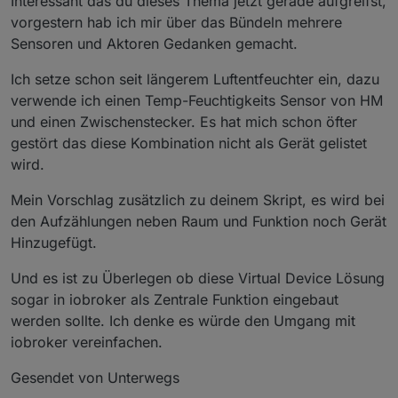
Interessant das du dieses Thema jetzt gerade aufgreifst,
                    delay: 0, //(optional) delay in m
vorgestern hab ich mir über das Bündeln mehrere
                    after: function(device, value) {}
Sensoren und Aktoren Gedanken gemacht.
                },     

                'stateId3': {

Ich setze schon seit längerem Luftentfeuchter ein, dazu
                    convert: function(val) {}, //(opt
verwende ich einen Temp-Feuchtigkeits Sensor von HM
                    before: function(device, value, 
                    delay: 0, //(optional) delay in m
und einen Zwischenstecker. Es hat mich schon öfter
                    after: function(device, value) {}
gestört das diese Kombination nicht als Gerät gelistet
                },

wird.
                ...

            },

Mein Vorschlag zusätzlich zu deinem Skript, es wird bei
        },

den Aufzählungen neben Raum und Funktion noch Gerät
        ...

Hinzugefügt.
    }

}

Und es ist zu Überlegen ob diese Virtual Device Lösung
*/
sogar in iobroker als Zentrale Funktion eingebaut
werden sollte. Ich denke es würde den Umgang mit
//generic virtual device        
iobroker vereinfachen.
function VirtualDevice(config) {

//sanity check
Gesendet von Unterwegs
if
 (typeof config !== 
'object'
 || typeof config.
        log(
'sanity check failed, no device created'