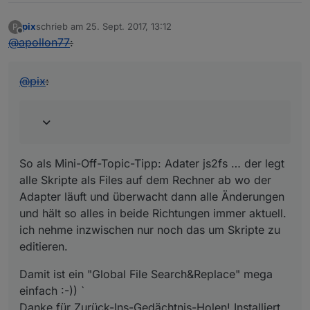
                        }
                    },
pix
schrieb am
25. Sept. 2017, 13:12
P
zuletzt editiert von
                }                  
Offline
@
apollon77
:
            },
'level'
: {
common
: {
type
: 
'number'
, 
def
: 
0
@
pix
:
read
: {
                    [lampId + 
'.bri'
]: {
convert
: 
function
(
val
) 
return
Math
.
floor
(v
                        }                  
So als Mini-Off-Topic-Tipp: Adater js2fs … der legt
                    }
alle Skripte als Files auf dem Rechner ab wo der
                },
write
: {
Adapter läuft und überwacht dann alle Änderungen
                    [lampId + 
'.bri'
]: {
und hält so alles in beide Richtungen immer aktuell.
convert
: 
function
(
val
) 
ich nehme inzwischen nur noch das um Skripte zu
return
Math
.
ceil
(va
editieren.
                        },  
delay
: 
1500
Damit ist ein "Global File Search&Replace" mega
                    },
einfach :-)) `
                }
Danke für Zurück-Ins-Gedächtnis-Holen! Installiert,
            },