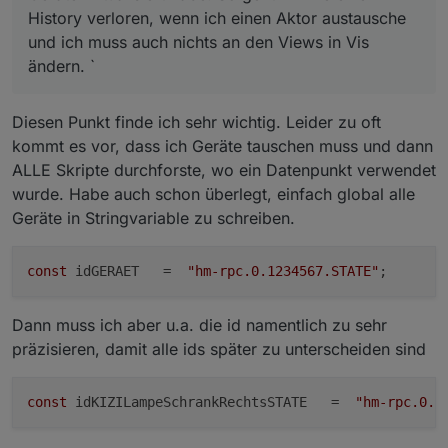
if
 (typeof 
this
.config.common === 
'object'
) {

History verloren, wenn ich einen Aktor austausche
        obj.common = Object.assign(obj.common, 
this
.
und ich muss auch nichts an den Views in Vis
    }

ändern. `
if
 (typeof 
this
.config.native === 
'object'
) {

        obj.native = Object.assign(obj.native, 
this
.
    }

Diesen Punkt finde ich sehr wichtig. Leider zu oft
    extendObject(
'javascript.'
 + instance + 
'.'
 + 
th
kommt es vor, dass ich Geräte tauschen muss und dann
        type: 
"device"
,

ALLE Skripte durchforste, wo ein Datenpunkt verwendet
        common: obj.common,

wurde. Habe auch schon überlegt, einfach global alle
        native: obj.native

Geräte in Stringvariable zu schreiben.
    }, function (err) {

if
 (err) {

            log(
'could not create virtual device: '
 
const
 idGERAET   =  
"hm-rpc.0.1234567.STATE"
return
;

        }

Dann muss ich aber u.a. die id namentlich zu sehr
        log(
'created object for device '
 + 
this
.name
präzisieren, damit alle ids später zu unterscheiden sind
if
 (typeof 
this
.config.onCreate === 
'functio
this
.config.onCreate(
this
, callback);

        } 
else
 {

const
 idKIZILampeSchrankRechtsSTATE   =  
"hm-rpc.0.1
            callback();

        }
