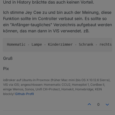
Und in History brächte das auch keinen Vorteil.
    }.bind(
this
));

}

Ich stimme Jey Cee zu und bin auch der Meinung, diese
Funktion sollte im Controller verbaut sein. Es sollte so
VirtualDevice.prototype.createStates = function (call
"use strict"
;

ein "Anfänger-taugliches" Verzeichnis aufgebaut werden
    log(
'creating states for device '
 + 
this
.namespa
können, das man dann in VIS verwendet. zB.
var
 stateIds = Object.keys(
this
.config.states);

    log(
'creating states '
 + JSON.stringify(stateIds
var
 countCreated = 
0
;

for
 (
var
 i = 
0
; i < stateIds.length; i++) {

        let stateId = stateIds[i];

Gruß
this
.normalizeState(stateId);

var
 id = 
this
.namespace + 
'.'
 + stateId;

Pix
        log(
'creating state '
 + id, 
'debug'
);

var
 obj = 
this
.config.states[stateId].copy ?
ioBroker auf Ubuntu in Proxmox (früher Mac mini (bis OS X 10.12.6 Sierra),
            common: {},

VIS via iOS; angeschlossen: Homematic CCU2, Homepilot 1, ConBee II,
            native: {}

einige Wemos, Sonos, Unifi CK+Protect, Homekit, Homebridge; KEIN
        };

blockly!
Github-Profil
        delete obj.common.custom;

0
if
 (typeof 
this
.config.states[stateId].commo
            obj.common = Object.assign(obj.common, 
t
        }
