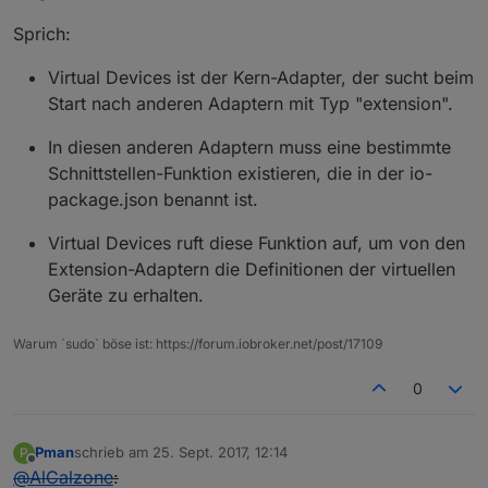
Sprich:
Virtual Devices ist der Kern-Adapter, der sucht beim
Start nach anderen Adaptern mit Typ "extension".
In diesen anderen Adaptern muss eine bestimmte
Schnittstellen-Funktion existieren, die in der io-
package.json benannt ist.
Virtual Devices ruft diese Funktion auf, um von den
Extension-Adaptern die Definitionen der virtuellen
Geräte zu erhalten.
Warum `sudo` böse ist: https://forum.iobroker.net/post/17109
0
Pman
schrieb am
25. Sept. 2017, 12:14
P
zuletzt editiert von
10. Apr. 2017, 19:52
Offline
@
AlCalzone
: