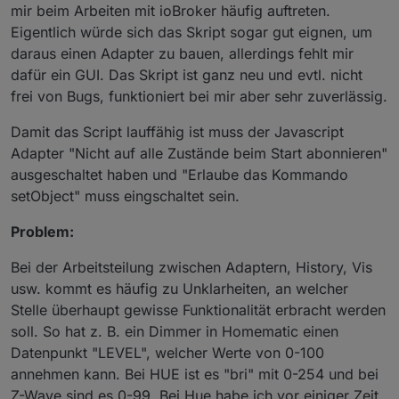
mir beim Arbeiten mit ioBroker häufig auftreten.
Eigentlich würde sich das Skript sogar gut eignen, um
daraus einen Adapter zu bauen, allerdings fehlt mir
dafür ein GUI. Das Skript ist ganz neu und evtl. nicht
frei von Bugs, funktioniert bei mir aber sehr zuverlässig.
Damit das Script lauffähig ist muss der Javascript
Adapter "Nicht auf alle Zustände beim Start abonnieren"
ausgeschaltet haben und "Erlaube das Kommando
setObject" muss eingschaltet sein.
Problem:
Bei der Arbeitsteilung zwischen Adaptern, History, Vis
usw. kommt es häufig zu Unklarheiten, an welcher
Stelle überhaupt gewisse Funktionalität erbracht werden
soll. So hat z. B. ein Dimmer in Homematic einen
Datenpunkt "LEVEL", welcher Werte von 0-100
annehmen kann. Bei HUE ist es "bri" mit 0-254 und bei
Z-Wave sind es 0-99. Bei Hue habe ich vor einiger Zeit