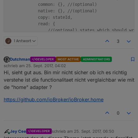
            common: {}, //(optional)

            native: {}, //(optional)

            copy: stateId,

            read: {

                //(optional) states which should writ
                'stateId1': {

J
1 Antwort
3
                    trigger: {ack: true, change: 'an
                    convert: function(val) {}, //(opt
                    before: function(device, value, 
Dutchman
DEVELOPER
MOST ACTIVE
ADMINISTRATORS
                    delay: 0, //(optional) delay in m
Offline
schrieb am
25. Sept. 2017, 04:02
zuletzt editiert von
                    after: function(device, value) {}
Hi, sieht gut aus. Bin mir nicht sicher ob ich es richtig
                    validFor: //(optional) ms, to ign
verstehe ist die functionalitaet nicht verglaichbar wie mit
                },

de "home" adapter ?
                ...

            },

https://github.com/ioBroker/ioBroker.home
            readLogic: 'last' || 'max' || 'min' || 'a
            write: {

0
                //(optional) states which "stateA" sh
                'stateId1': {

                    convert: function(val) {}, //(opt
Jey Cee
schrieb am
25. Sept. 2017, 06:50
DEVELOPER
                    before: function(device, value, 
zuletzt editiert von
Online