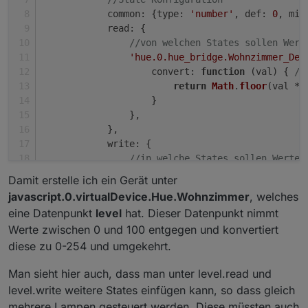
common
: {
type
: 
'number'
, 
def
: 
0
, 
min
read
: {
//von welchen States sollen Wert
'hue.0.hue_bridge.Wohnzimmer_Dec
convert
: 
function
 (
val
) { 
//
return
Math
.
floor
(val * 
                    }
                },
            },
write
: {
//in welche States sollen Werte 
'hue.0.hue_bridge.Wohnzimmer_Dec
Damit erstelle ich ein Gerät unter
convert
: 
function
 (
val
) { 
//
javascript.0.virtualDevice.Hue.Wohnzimmer
, welches
return
Math
.
ceil
(val * 
2
eine Datenpunkt
level
hat. Dieser Datenpunkt nimmt
                    },
Werte zwischen 0 und 100 entgegen und konvertiert
delay
: 
1500
// schreibe Wert
diese zu 0-254 und umgekehrt.
                },
            }
Man sieht hier auch, dass man unter level.read und
        },
    }
level.write weitere States einfügen kann, so dass gleich
});
mehrere Lampen gesteuert werden. Diese müssten auch