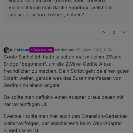
erlaubt sein müssen (before, after, convert).
//@todo aggregations
Vielleicht kann man da die Sandbox, welche in
javascript schon existiert, nutzen?
        log(
'executing function before for '
 + trigg
        readObj.before(
this
, 
val
, function (newVal, n
if
 (newVal !== undefined && newVal !== 
n
0
if
 (newDelay !== undefined && newDelay !
            log(
'reading value '
 + 
val
 + 
' to '
 + 
th
            setStateDelayed(
this
.namespace + 
'.'
 + s
AlCalzone
schrieb am
25. Sept. 2017, 11:30
DEVELOPER
                log(
'executing function after for '
 
zuletzt editiert von
Offline
Coole Sache! Ich hatte ja schon mal mit einer ZWave-
                readObj.after(
this
, 
val
);

Bridge "begonnen", um die ZWave-Geräte Alexa-
            }.bind(
this
));

freundlicher zu machen. Dein Skript geht da einen guten
        }.bind(
this
));

    }.bind(
this
);

Schritt weiter, gerade was das Zusammenfassen von
    func({state: getState(trigger.id)});

Geräten zu einem angeht.
    on(trigger, func);

}

Da sollte man definitiv einen Adapter draus bauen mit
ner vernünftigen UI.
VirtualDevice.prototype.convertValue = function (
val
if
 (typeof func !== 
'function'
) {

Eventuell sollte man hier auch den Extension-Gedanken
return
val
;

weiterverfolgen, der anscheinend beim Web-Adapter
    }

eingeflossen ist.
return
 func(
val
);
