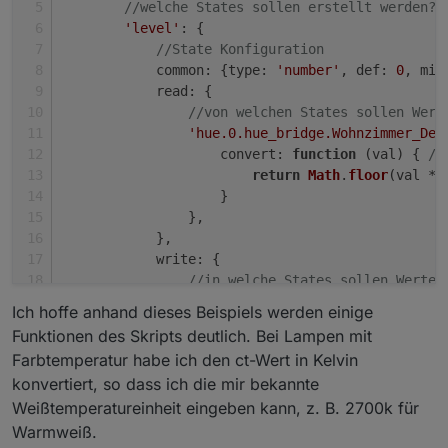
//welche States sollen erstellt werden?
'level'
: {
//State Konfiguration
common
: {
type
: 
'number'
, 
def
: 
0
, 
min
read
: {
//von welchen States sollen Wert
'hue.0.hue_bridge.Wohnzimmer_Dec
convert
: 
function
 (
val
) { 
//
return
Math
.
floor
(val * 
                    }
                },
            },
write
: {
//in welche States sollen Werte 
'hue.0.hue_bridge.Wohnzimmer_Dec
Ich hoffe anhand dieses Beispiels werden einige
convert
: 
function
 (
val
) { 
//
Funktionen des Skripts deutlich. Bei Lampen mit
return
Math
.
ceil
(val * 
2
Farbtemperatur habe ich den ct-Wert in Kelvin
                    },
konvertiert, so dass ich die mir bekannte
delay
: 
1500
, 
// schreibe Wer
Weißtemperatureinheit eingeben kann, z. B. 2700k für
before
: 
function
 (
device, va
if
 (value > 
0
 && 
getStat
Warmweiß.
//if switch is off a