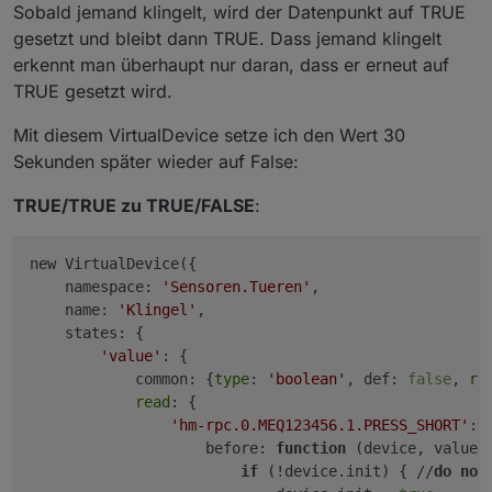
            }

Sobald jemand klingelt, wird der Datenpunkt auf TRUE
                }
        }

gesetzt und bleibt dann TRUE. Dass jemand klingelt
            },
    }

        }
erkennt man überhaupt nur daran, dass er erneut auf
    }
TRUE gesetzt wird.
return
 new VirtualDevice(
config
);

}`

if
 (lampObj.
native
 && lampObj.
native
.
type
 =
Mit diesem VirtualDevice setze ich den Wert 30
        config.
states
.
ct
 = {
Sekunden später wieder auf False:
Verwendet wird er so:

common
: {
min
: 
2000
, 
max
: 
6500
, 
unit
`~~[code]~~new VirtualLampCounter(
'Wohnzimmer'
, [

read
: {
TRUE/TRUE zu TRUE/FALSE
:
'javascript.1.virtualDevice.Lamp.Dimmer.Wohnzimm
                [lampId + 
'.ct'
]: {
'javascript.1.virtualDevice.Lamp.Hue.Wohnzimmer_
convert
: 
function
(
val
) {
'javascript.1.virtualDevice.Lamp.Hue.Wohnzimmer_
new VirtualDevice({

return
Math
.
max
(
2000
, 
M
'javascript.1.virtualDevice.Lamp.Hue.Wohnzimmer_
    namespace: 
'Sensoren.Tueren'
,

                    }
]);[/code]`

    name: 
'Klingel'
,

                }
Es werden Dimmer (
0
-100
) und Schalter (
false
/
true
) u
    states: {

            },
'value'
: {

write
: {
Erstellt werden vier Zustände:

            common: {
type
: 
'boolean'
, def: 
false
, 
re
                [lampId + 
'.ct'
]: {
read
: {

convert
: 
function
(
val
) {
- on: Anzahl der eingeschalteten Lampen

'hm-rpc.0.MEQ123456.1.PRESS_SHORT'
: {
return
Math
.
max
(
153
, 
Ma
                    before: 
function
(device, value,
                    },
- off: Anzahl der ausgeschalteten Lampen

if
 (!device.init) { //
do
not
delay
: 
1500