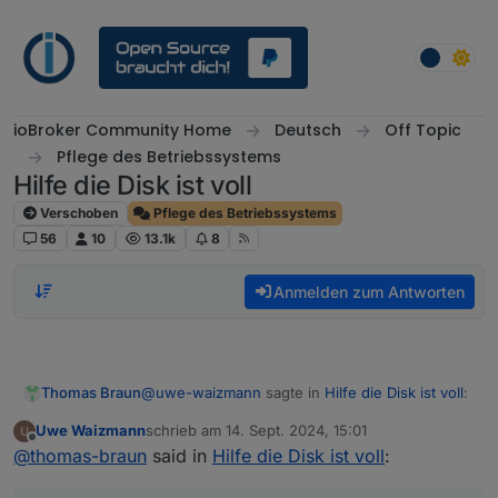
Weiter zum Inhalt
ioBroker Community Home
Deutsch
Off Topic
Pflege des Betriebssystems
Hilfe die Disk ist voll
Verschoben
Pflege des Betriebssystems
56
10
13.1k
8
Anmelden zum Antworten
@
uwe-waizmann
sagte in
Hilfe die Disk ist voll
:
Thomas Braun
Uwe Waizmann
schrieb am
14. Sept. 2024, 15:01
zuletzt editiert von
Offline
Also Backup von gestern oder früher?
@
thomas-braun
said in
Hilfe die Disk ist voll
: