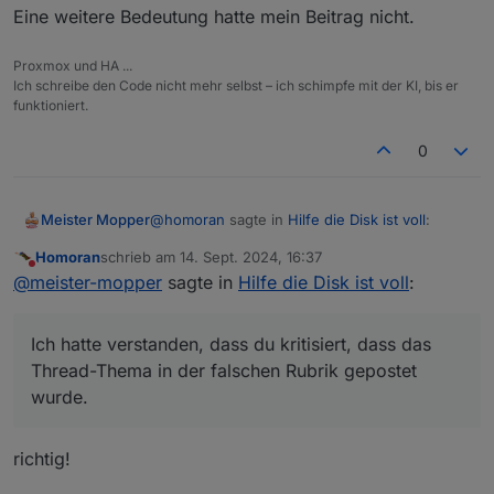
Eine weitere Bedeutung hatte mein Beitrag nicht.
Proxmox und HA ...
Ich schreibe den Code nicht mehr selbst – ich schimpfe mit der KI, bis er
funktioniert.
0
@
homoran
sagte in
Hilfe die Disk ist voll
:
Meister Mopper
Homoran
schrieb am
14. Sept. 2024, 16:37
zuletzt editiert von
Nicht stören
@
meister-mopper
sagte in
Hilfe die Disk
@
meister-mopper
sagte in
Hilfe die Disk ist voll
:
ist voll
:
@
homoran
sagte in
Hilfe die Disk ist voll
:
Ich hatte verstanden, dass du kritisiert, dass das
Vielleicht schiebst du die offtopic-
Thread-Thema in der falschen Rubrik gepostet
Kategorie und das topic zum
und das ist ein Bug von ioBroker?
wurde.
Betriebssystem mal an Pos1.
Der Mensch neigt dazu, beim Lesen
Ich hatte verstanden, dass du kritisiert, dass
von Anfang bis zum Ende die
das Thread-Thema in der falschen Rubrik
richtig!
Geduld zu verlieren
gepostet wurde.
Wenn du die Kategorie 'offtopic' nach oben