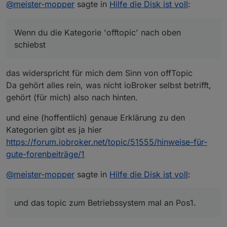
schiebst, finden 'Offtopicer' sie schneller und
@
meister-mopper
sagte in
Hilfe die Disk ist voll
:
Sorry, aber ich verstehe nicht was du
legen ihre Themen (insbesondere
Eine weitere Bedeutung hatte mein Beitrag
gerade von mir willst.
Betriebssystem-Probleme) dort ab.
nicht.
Ehrlich!
Wenn du die Kategorie 'offtopic' nach oben
schiebst
das widerspricht für mich dem Sinn von offTopic
Da gehört alles rein, was nicht ioBroker selbst betrifft,
gehört (für mich) also nach hinten.
und eine (hoffentlich) genaue Erklärung zu den
Kategorien gibt es ja hier
https://forum.iobroker.net/topic/51555/hinweise-für-
gute-forenbeiträge/1
@
meister-mopper
sagte in
Hilfe die Disk ist voll
:
und das topic zum Betriebssystem mal an Pos1.