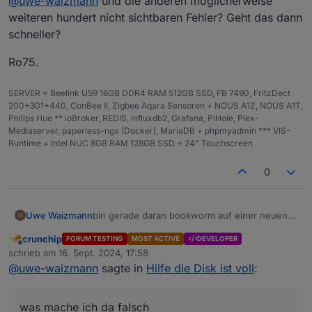
@
uwe-waizmann
und die anderen möglicherweise
ist voll
:
weiteren hundert nicht sichtbaren Fehler? Geht das dann
soll ja nur noch so lange halten bis das neue
schneller?
fertig aufgesetzt ist.
was mache ich da falsch?
Aber wie schon gesagt, es fehlt etwas die Zeit
Ro75.
Zu versuchen ein beschädigtes System
SERVER = Beelink U59 16GB DDR4 RAM 512GB SSD, FB 7490, FritzDect
via Tricks zu beleben.
200+301+440, ConBee II, Zigbee Aqara Sensoren + NOUS A1Z, NOUS A1T,
Philips Hue ** ioBroker, REDIS, influxdb2, Grafana, PiHole, Plex-
Ro75
Mediaserver, paperless-ngx (Docker), MariaDB + phpmyadmin *** VIS-
Runtime = Intel NUC 8GB RAM 128GB SSD + 24" Touchscreen
0
bin gerade daran bookworm auf einer neuen
Uwe Waizmann
Disk zu installieren.
crunchip
FORUM TESTING
MOST ACTIVE
DEVELOPER
Leider fehlt mir etwas die Zeit.
Habe mal die Disk wo den Fehler hat
Offline
schrieb am
16. Sept. 2024, 17:58
vergrößert.
zuletzt editiert von
@
uwe-waizmann
sagte in
Hilfe die Disk ist voll
:
Fehler sind jetzt alle weg, ausser Cannot read
file ("admin.admin"/"admin.png"): Not exists
Da mich diese Fehlermeldung im Sekundentagt
was mache ich da falsch
nervt, habe ich die Datei vom neuen Sytem