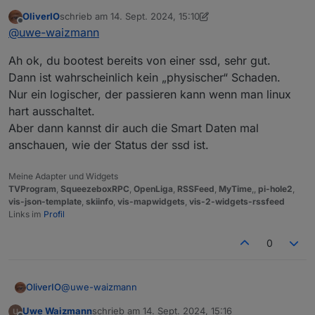
OliverIO
schrieb am
14. Sept. 2024, 15:10
zuletzt editiert von OliverIO
Offline
@
uwe-waizmann
sagte in
Hilfe die Disk
@
uwe-waizmann
ist voll
:
Hab das Problem ja erst heute bemerkt nach
Ah ok, du bootest bereits von einer ssd, sehr gut.
dem Update.
Dann ist wahrscheinlich kein „physischer“ Schaden.
Also Backup von gestern oder
Kann also nicht sagen wann das war,
Nur ein logischer, der passieren kann wenn man linux
früher?
Sehe gerade, auf der Disk sind 120GB hab ich
wohl mal partitioniert, weis aber nicht mehr
hart ausschaltet.
warum. war bestimmt damit es auf einer SD
Aber dann kannst dir auch die Smart Daten mal
Von 'vor dem Einschlag im Dateisystem'.
noch Platz hatte.
anschauen, wie der Status der ssd ist.
Meine Adapter und Widgets
TVProgram
,
SqueezeboxRPC
,
OpenLiga
,
RSSFeed
,
MyTime
,,
pi-hole2
,
vis-json-template
,
skiinfo
,
vis-mapwidgets
,
vis-2-widgets-rssfeed
Links im
Profil
0
@
uwe-waizmann
OliverIO
Uwe Waizmann
schrieb am
14. Sept. 2024, 15:16
Ah ok, du bootest bereits von einer ssd, sehr gut.