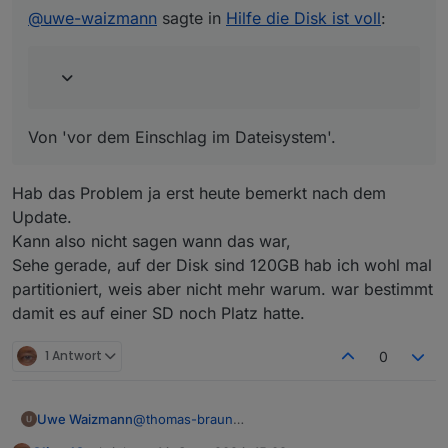
Von 'vor dem Einschlag im Dateisystem'.
@
uwe-waizmann
sagte in
Hilfe die Disk ist voll
:
Von 'vor dem Einschlag im Dateisystem'.
Hab das Problem ja erst heute bemerkt nach dem
Update.
Kann also nicht sagen wann das war,
Sehe gerade, auf der Disk sind 120GB hab ich wohl mal
partitioniert, weis aber nicht mehr warum. war bestimmt
damit es auf einer SD noch Platz hatte.
1 Antwort
0
Uwe Waizmann
@
thomas-braun
Also Backup von gestern oder früher?