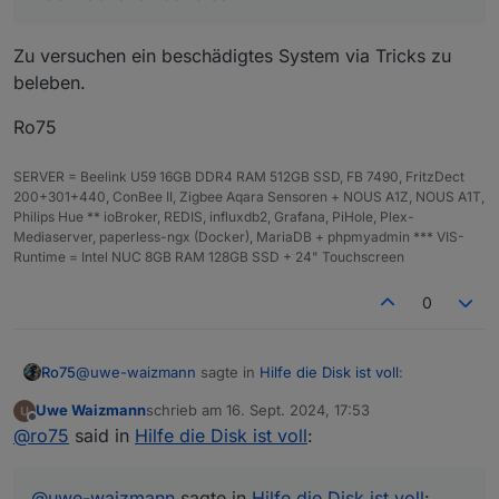
nervt, habe ich die Datei vom neuen Sytem
geholt und in das Verzeichnis
Zu versuchen ein beschädigtes System via Tricks zu
/opt/iobroker/iobroker-data/files/admin.admin
kopiert.
beleben.
Fehler kommt aber immer noch....... was
mache ich da falsch?
Ro75
SERVER = Beelink U59 16GB DDR4 RAM 512GB SSD, FB 7490, FritzDect
200+301+440, ConBee II, Zigbee Aqara Sensoren + NOUS A1Z, NOUS A1T,
Philips Hue ** ioBroker, REDIS, influxdb2, Grafana, PiHole, Plex-
Mediaserver, paperless-ngx (Docker), MariaDB + phpmyadmin *** VIS-
Runtime = Intel NUC 8GB RAM 128GB SSD + 24" Touchscreen
0
@
uwe-waizmann
sagte in
Hilfe die Disk ist voll
:
Ro75
Uwe Waizmann
schrieb am
16. Sept. 2024, 17:53
zuletzt editiert von
Offline
was mache ich da falsch?
@
ro75
said in
Hilfe die Disk ist voll
:
Zu versuchen ein beschädigtes System via Tricks zu
@
uwe-waizmann
sagte in
Hilfe die Disk ist voll
: