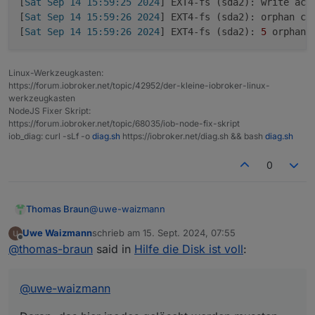
[
Sat Sep 14 15:59:25 2024
] EXT4-fs (sda2): write acce
[
Sat Sep 14 15:59:26 2024
] EXT4-fs (sda2): orphan cl
Das Dateisystem und / oder der
[
Sat Sep 14 15:59:26 2024
] EXT4-fs (sda2): 
5
Datenträger hat einen treffer.
Neuinstallation, ggfs. mit neuem
Datenträger.
Linux-Werkzeugkasten:
https://forum.iobroker.net/topic/42952/der-kleine-iobroker-linux-
Ro75.
werkzeugkasten
NodeJS Fixer Skript:
https://forum.iobroker.net/topic/68035/iob-node-fix-skript
iob_diag: curl -sLf -o
diag.sh
https://iobroker.net/diag.sh && bash
diag.sh
0
@
uwe-waizmann
Thomas Braun
Uwe Waizmann
schrieb am
15. Sept. 2024, 07:55
Daran, das hier inodes gelöscht werden
zuletzt editiert von
Offline
@
thomas-braun
said in
Hilfe die Disk ist voll
:
mussten, weil die nicht wiederherstellbar
waren:
[Sat Sep 14 15:59:25 2024] EXT4-fs (sda2
[Sat Sep 14 15:59:25 2024] EXT4-fs (sda2
@
uwe-waizmann
[Sat Sep 14 15:59:26 2024] EXT4-fs (sda2