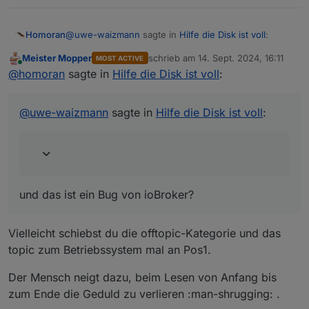
798.62 MB
Aktive Instanzen
19
@
uwe-waizmann
sagte in
Hilfe die Disk ist voll
:
Homoran
Pfad
Meister Mopper
schrieb am
14. Sept. 2024, 16:11
/opt/iobroker/
MOST ACTIVE
zuletzt editiert von
Online
Jetzt ist die Platte voll und ich hab keine
@
homoran
sagte in
Hilfe die Disk ist voll
:
Betriebszeit
Ahnung was die 14 Gig vollgemacht hat.
00:28:58
und das ist ein Bug von ioBroker?
Hostname
@
uwe-waizmann
sagte in
Hilfe die Disk ist voll
:
whome
und das ist ein Bug von ioBroker?
Vielleicht schiebst du die offtopic-Kategorie und das
topic zum Betriebssystem mal an Pos1.
Der Mensch neigt dazu, beim Lesen von Anfang bis
zum Ende die Geduld zu verlieren :man-shrugging: .