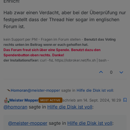
Ehrlich!
Hab zwar einen Verdacht, aber bei der Überprüfung nur
festgestellt dass der Thread hier sogar im englischen
Forum ist.
kein Support per PN! - Fragen im Forum stellen -
Benutzt das Voting
rechts unten im Beitrag wenn er euch geholfen hat.
Das Forum freut sich über eine Spende. Benutzt dazu den
Spendenbutton oben rechts. Danke!
der Installationsfixer:
curl -fsL https://iobroker.net/fix.sh | bash -
0
@
meister-mopper
sagte in
Hilfe die Disk ist voll
:
Homoran
Meister Mopper
schrieb am
14. Sept. 2024, 16:29
MOST ACTIVE
zuletzt editiert von
Online
Vielleicht schiebst du die offtopic-Kategorie und
@
homoran
sagte in
Hilfe die Disk ist voll
:
das topic zum Betriebssystem mal an Pos1.
Sorry, aber ich verstehe nicht was du gerade von mir
Der Mensch neigt dazu, beim Lesen von
willst.
@
meister-mopper
sagte in
Hilfe die Disk ist voll
:
Anfang bis zum Ende die Geduld zu verlieren
Ehrlich!
Hab zwar einen Verdacht, aber bei der Überprüfung