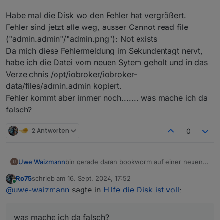
waren:
Habe mal die Disk wo den Fehler hat vergrößert.
[Sat Sep 14 15:59:25 2024] EXT4-fs (s
Fehler sind jetzt alle weg, ausser Cannot read file
[Sat Sep 14 15:59:25 2024] EXT4-fs (s
("admin.admin"/"admin.png"): Not exists
[Sat Sep 14 15:59:26 2024] EXT4-fs (s
Da mich diese Fehlermeldung im Sekundentagt nervt,
habe ich die Datei vom neuen Sytem geholt und in das
Verzeichnis /opt/iobroker/iobroker-
data/files/admin.admin kopiert.
Fehler kommt aber immer noch....... was mache ich da
falsch?
2 Antworten
0
bin gerade daran bookworm auf einer neuen
Uwe Waizmann
Disk zu installieren.
Ro75
schrieb am
16. Sept. 2024, 17:52
Leider fehlt mir etwas die Zeit.
Habe mal die Disk wo den Fehler hat
zuletzt editiert von
Online
@
uwe-waizmann
sagte in
Hilfe die Disk ist voll
:
vergrößert.
Fehler sind jetzt alle weg, ausser Cannot read
file ("admin.admin"/"admin.png"): Not exists
was mache ich da falsch?
Da mich diese Fehlermeldung im Sekundentagt