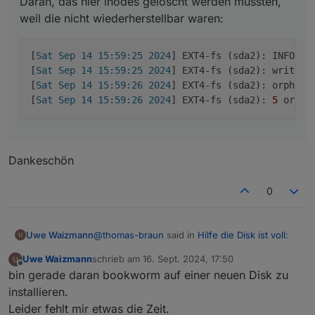
Daran, das hier inodes gelöscht werden mussten,
weil die nicht wiederherstellbar waren:
[
Sat Sep 14 15:59:25 2024
] EXT4-fs (sda2): INFO: r
[
Sat Sep 14 15:59:25 2024
] EXT4-fs (sda2): write ac
[
Sat Sep 14 15:59:26 2024
] EXT4-fs (sda2): orphan 
[
Sat Sep 14 15:59:26 2024
] EXT4-fs (sda2): 
5
Dankeschön
0
@
thomas-braun
said in
Hilfe die Disk ist voll
:
Uwe Waizmann
Uwe Waizmann
schrieb am
16. Sept. 2024, 17:50
zuletzt editiert von
Offline
@
uwe-waizmann
bin gerade daran bookworm auf einer neuen Disk zu
installieren.
Dankeschön
Daran, das hier inodes gelöscht werden
Leider fehlt mir etwas die Zeit.
mussten, weil die nicht wiederherstellbar