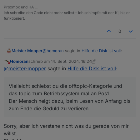
Proxmox und HA ...
Ich schreibe den Code nicht mehr selbst – ich schimpfe mit der KI, bis er
funktioniert.
0
@
homoran
sagte in
Hilfe die Disk ist voll
:
Meister Mopper
Homoran
schrieb am
14. Sept. 2024, 16:24
zuletzt editiert von Homoran
Nicht stören
@
uwe-waizmann
sagte in
Hilfe die Disk
@
meister-mopper
sagte in
Hilfe die Disk ist voll
:
ist voll
:
Vielleicht schiebst du die offtopic-Kategorie
und das topic zum Betriebssystem mal an
Vielleicht schiebst du die offtopic-Kategorie und
Jetzt ist die Platte voll und ich hab
Pos1.
Der Mensch neigt dazu, beim Lesen von
das topic zum Betriebssystem mal an Pos1.
keine Ahnung was die 14 Gig
Anfang bis zum Ende die Geduld zu verlieren
Der Mensch neigt dazu, beim Lesen von Anfang bis
vollgemacht hat.
:man-shrugging: .
zum Ende die Geduld zu verlieren
und das ist ein Bug von ioBroker?
Sorry, aber ich verstehe nicht was du gerade von mir
willst.