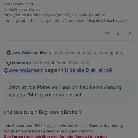
werkzeugkasten
NodeJS Fixer Skript:
https://forum.iobroker.net/topic/68035/iob-node-fix-skript
iob_diag: curl -sLf -o
diag.sh
https://iobroker.net/diag.sh && bash
diag.sh
0
Habe heut mal wiede update und upgrade
Uwe Waizmann
gemacht.
Homoran
schrieb am
14. Sept. 2024, 15:20
Jetzt ist die Platte voll und ich hab keine
$ df -h

zuletzt editiert von
Nicht stören
@
uwe-waizmann
sagte in
Hilfe die Disk ist voll
:
Ahnung was die 14 Gig vollgemacht hat.
Dateisystem    Gr▒▒e Benutzt Verf. Verw%
und
Ich bin nicht gerade ein Held was Linux betrifft.
/dev/root        15G     14G   38M  100%
Folgendes bringt
devtmpfs        3,6G       0  3,6G    0%
Jetzt ist die Platte voll und ich hab keine Ahnung
pi@whome:/var/lib $ sudo ncdu /

tmpfs           3,9G       0  3,9G    0%
ncdu 1.15.1 ~ Use the arrow keys to navi
tmpfs           1,6G    1,3M  1,6G    1%
was die 14 Gig vollgemacht hat.
Wie kann ich herrausfinden was gelöscht
--- / ---------------------------------
tmpfs           5,0M    4,0K  5,0M    1%
werden kann?
    6,0 GiB [##########] /var

/dev/sda1       253M     51M  202M   20%
Plattform
    3,4 GiB [#####     ] /usr

und das ist ein Bug von ioBroker?
linux
    2,0 GiB [###       ] /home

Betriebssystem
    2,0 GiB [###       ] /opt

kein Support per PN! - Fragen im Forum stellen -
Benutzt das Voting
linux
   50,2 MiB [          ] /boot

rechts unten im Beitrag wenn er euch geholfen hat.
Architektur
   26,1 MiB [          ] /root

Das Forum freut sich über eine Spende. Benutzt dazu den