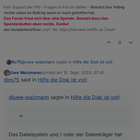
kein Support per PN! - Fragen im Forum stellen -
Benutzt das Voting
rechts unten im Beitrag wenn er euch geholfen hat.
Das Forum freut sich über eine Spende. Benutzt dazu den
Spendenbutton oben rechts. Danke!
der Installationsfixer:
curl -fsL https://iobroker.net/fix.sh | bash -
0
@
uwe-waizmann
sagte in
Hilfe die Disk ist voll
:
Ro75
Uwe Waizmann
schrieb am
15. Sept. 2024, 07:41
zuletzt editiert von
Offline
[Sat Sep 14 15:59:26 2024] EXT4-fs (sda2): 5
@
ro75
said in
Hilfe die Disk ist voll
:
orphan inodes deleted [Sat Sep 14 15:59:26 2024]
Das Dateisystem und / oder der Datenträger hat einen
EXT4-fs (sda2): recovery complete
treffer. Neuinstallation, ggfs. mit neuem Datenträger.
@
uwe-waizmann
sagte in
Hilfe die Disk ist voll
:
Ro75.
Das Dateisystem und / oder der Datenträger hat