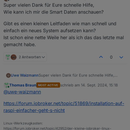
zuletzt editiert von
Offline
Super vielen Dank für Eure schnelle Hilfe,
Dann ist wahrscheinlich kein „physischer“ Schaden.
Nur ein logischer, der passieren kann wenn man linux
Wie kann ich mir die Smart Daten anschauen?
hart ausschaltet.
Aber dann kannst dir auch die Smart Daten mal
Gibt es einen kleinen Leitfaden wie man schnell und
anschauen, wie der Status der ssd ist.
einfach ein neues System aufsetzen kann?
Ist schon eine nette Weile her als ich das das letzte mal
gemacht habe.
2 Antworten
0
Super vielen Dank für Eure schnelle Hilfe,
Uwe Waizmann
Wie kann ich mir die Smart Daten anschauen?
Thomas Braun
schrieb am
14. Sept. 2024, 15:18
MOST ACTIVE
Gibt es einen kleinen Leitfaden wie man
zuletzt editiert von
Online
@
uwe-waizmann
schnell und einfach ein neues System
aufsetzen kann?
https://forum.iobroker.net/topic/51869/installation-auf-
Ist schon eine nette Weile her als ich das das
letzte mal gemacht habe.
raspi-einfacher-geht-s-nicht
Linux-Werkzeugkasten:
https://forum.iobroker.net/topic/42952/der-kleine-iobroker-linux-