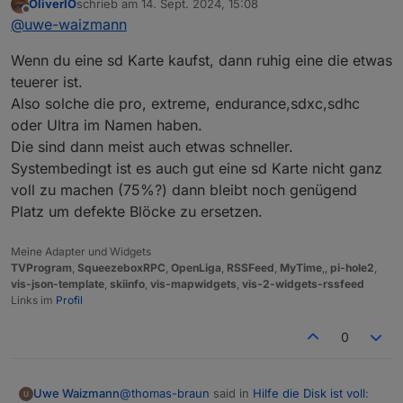
OliverIO
schrieb am
14. Sept. 2024, 15:08
zuletzt editiert von
Offline
@
uwe-waizmann
Wenn du eine sd Karte kaufst, dann ruhig eine die etwas
teuerer ist.
Also solche die pro, extreme, endurance,sdxc,sdhc
oder Ultra im Namen haben.
Die sind dann meist auch etwas schneller.
Systembedingt ist es auch gut eine sd Karte nicht ganz
voll zu machen (75%?) dann bleibt noch genügend
Platz um defekte Blöcke zu ersetzen.
Meine Adapter und Widgets
TVProgram
,
SqueezeboxRPC
,
OpenLiga
,
RSSFeed
,
MyTime
,,
pi-hole2
,
vis-json-template
,
skiinfo
,
vis-mapwidgets
,
vis-2-widgets-rssfeed
Links im
Profil
0
@
thomas-braun
said in
Hilfe die Disk ist voll
:
Uwe Waizmann