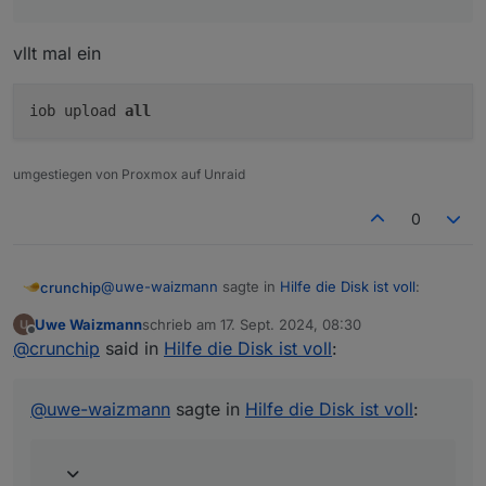
geholt und in das Verzeichnis
/opt/iobroker/iobroker-data/files/admin.admin
vllt mal ein
kopiert.
Fehler kommt aber immer noch....... was
mache ich da falsch?
iob upload
all
umgestiegen von Proxmox auf Unraid
0
@
uwe-waizmann
sagte in
Hilfe die Disk ist voll
:
crunchip
Uwe Waizmann
schrieb am
17. Sept. 2024, 08:30
zuletzt editiert von
Offline
was mache ich da falsch
@
crunchip
said in
Hilfe die Disk ist voll
:
vllt mal ein
@
uwe-waizmann
sagte in
Hilfe die Disk ist voll
: