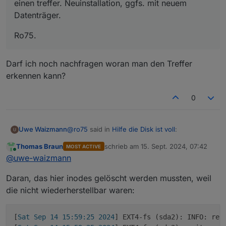
einen treffer. Neuinstallation, ggfs. mit neuem
Datenträger.
Ro75.
Darf ich noch nachfragen woran man den Treffer
erkennen kann?
0
@
ro75
said in
Hilfe die Disk ist voll
:
Uwe Waizmann
Thomas Braun
schrieb am
15. Sept. 2024, 07:42
MOST ACTIVE
zuletzt editiert von
Online
@
uwe-waizmann
sagte in
Hilfe die Disk
@
uwe-waizmann
ist voll
:
Darf ich noch nachfragen woran man den
Daran, das hier inodes gelöscht werden mussten, weil
Treffer erkennen kann?
die nicht wiederherstellbar waren:
[Sat Sep 14 15:59:26 2024] EXT4-fs
(sda2): 5 orphan inodes deleted [Sat
Sep 14 15:59:26 2024] EXT4-fs
[
Sat Sep 14 15:59:25 2024
] EXT4-fs (sda2): INFO: rec
(sda2): recovery complete