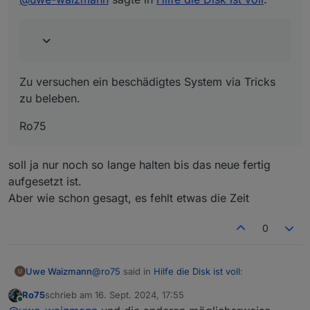
beleben.
Ro75
Zu versuchen ein beschädigtes System via Tricks
zu beleben.
Ro75
soll ja nur noch so lange halten bis das neue fertig
aufgesetzt ist.
Aber wie schon gesagt, es fehlt etwas die Zeit
0
@
ro75
said in
Hilfe die Disk ist voll
:
Uwe Waizmann
Ro75
schrieb am
16. Sept. 2024, 17:55
zuletzt editiert von
Online
@
uwe-waizmann
sagte in
Hilfe die Disk