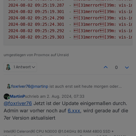
2024-08-02 09:25:19.287
-
[31merror[39m:
vis-inv
2024-08-02 09:25:19.301
-
[31merror[39m:
vis-inv
2024-08-02 09:25:24.290
-
[31merror[39m:
vis-inv
2024-08-02 09:25:24.301
-
[31merror[39m:
vis-inv
2024-08-02 09:25:29.292
-
[31merror[39m:
vis-inv
2024-08-02 09:25:29.303
-
[31merror[39m:
vis-inv
umgestiegen von Proxmox auf Unraid
1 Antwort
0
foxriver76
@
martinp
ist auch erst seit heute morgen oder
gestern Abend stable also könnte sein, dass es
MartinP
schrieb am
2. Aug. 2024, 07:33
ohne manuelles aktualisieren nocht niocht
zuletzt editiert von
Online
@
foxriver76
Jetzt ist der Update einigermaßen durch.
aufgepoppt ist.
Admin war vorher noch auf
6.xxx
, wird gerade auf die
7er Version aktualisiert
Intel(R) Celeron(R) CPU N3000 @1.04GHz 8G RAM 480G SSD *