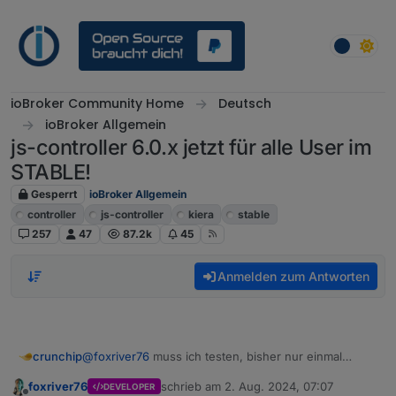
Weiter zum Inhalt
ioBroker Community Home
Deutsch
ioBroker Allgemein
js-controller 6.0.x jetzt für alle User im
STABLE!
Gesperrt
ioBroker Allgemein
controller
js-controller
kiera
stable
257
47
87.2k
45
Anmelden zum Antworten
@
foxriver76
muss ich testen, bisher nur einmal
crunchip
versucht
foxriver76
schrieb am
2. Aug. 2024, 07:07
DEVELOPER
@
foxriver76
habe es soeben nochmal probiert, lief
zuletzt editiert von