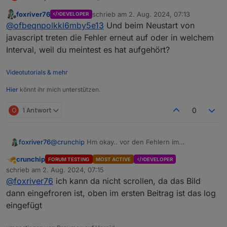
foxriver76
schrieb am
2. Aug. 2024, 07:13
DEVELOPER
Bleiben wir ruhig bei dem genannten
zuletzt editiert von
Offline
@
ofbeqnpolkkl6mby5e13
Und beim Neustart von
Beispiel.
Alias:
javascript treten die Fehler erneut auf oder in welchem
Interval, weil du meintest es hat aufgehört?
Spoiler
Videotutorials & mehr
Datenpunkt lesend:
Hier
könnt ihr mich unterstützen.
Spoiler
O
1 Antwort
0
Datenpunkt schreibend:
foxriver76
@
crunchip
Hm okay.. vor den Fehlern im
Screenshot sieht man da noch andere Fehler? Im
Spoiler
crunchip
FORUM TESTING
MOST ACTIVE
DEVELOPER
Endeffekt kann er bei setup first entweder nicht zur
Abwesend
schrieb am
2. Aug. 2024, 07:15
DB verbinden oder es kommt vorher zu einem
zuletzt editiert von
@
foxriver76
ich kann da nicht scrollen, da das Bild
Fehler den man auf dem Screenshot nicht sieht.
Edit:
Ich schätze, die Meldung kommt
dann eingefroren ist, oben im ersten Beitrag ist das log
jeweils vom Javascript-Adapter und
eingefügt
vom Influxdb-Adapter für jeden Alias,
der eine Konvertierungsfunktion