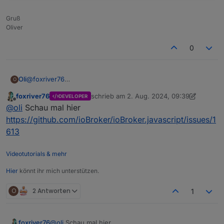
Gruß
Oliver
0
@
foxriver76
Oli
O
ich habe soeben den Javaskript-Adapter, den JS-Controller
foxriver76
schrieb am
2. Aug. 2024, 09:39
DEVELOPER
und Admin aktualisiert, daher kann ich leider nicht sagen
Aber seitdem bekomme ich im Log folgende
zuletzt editiert von foxriver76
8. Feb. 2024,
Offline
@
oli
Schau mal hier
woher die Fehlermeldung kommt.
Fehlermeldung:
avascript.0

https://github.com/ioBroker/ioBroker.javascript/issues/1
613
Im Javascript-Adapter ist folgendes eingetragen:
Videotutorials & mehr
Hier
könnt ihr mich unterstützen.
O
2 Antworten
1
foxriver76
@
oli
Schau mal hier