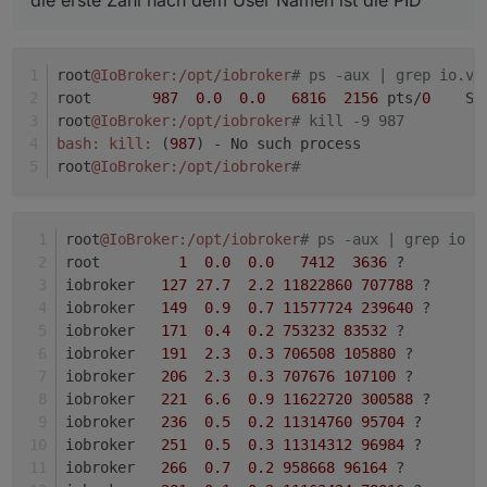
klassisch updaten und mit Controller v6 sollten auch
solche hartnäckigen Fälle gekillt werden.
root
@IoBroker
:/opt/iobroker
# ps -aux | grep io.vi
root       
987
0.0
0.0
6816
2156
 pts/
0
    S+
root
@IoBroker
:/opt/iobroker
# kill -9 987
bash:
kill:
 (
987
) - No such process
root
@IoBroker
:/opt/iobroker
# 
root
@IoBroker
:/opt/iobroker
# ps -aux | grep io
root         
1
0.0
0.0
7412
3636
 ?        S
iobroker   
127
27.7
2.2
11822860
707788
 ?     R
iobroker   
149
0.9
0.7
11577724
239640
 ?     S
iobroker   
171
0.4
0.2
753232
83532
 ?        S
iobroker   
191
2.3
0.3
706508
105880
 ?       S
iobroker   
206
2.3
0.3
707676
107100
 ?       S
iobroker   
221
6.6
0.9
11622720
300588
 ?     S
iobroker   
236
0.5
0.2
11314760
95704
 ?      S
iobroker   
251
0.5
0.3
11314312
96984
 ?      S
iobroker   
266
0.7
0.2
958668
96164
 ?        S