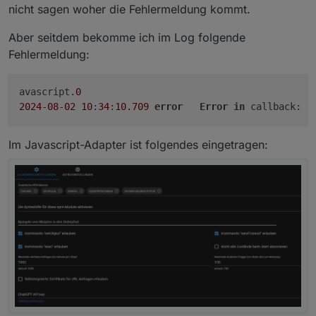
Aber echt merkwürdig..
nicht sagen woher die Fehlermeldung kommt.
nochmal probieren.
Im Zweifel würde ich das offizielle Docker Image
Aber seitdem bekomme ich im Log folgende
klassisch updaten und mit Controller v6 sollten auch
Fehlermeldung:
solche hartnäckigen Fälle gekillt werden.
avascript.
0
2024
-
08
-
02
10
:
34
:
10.709
error
Error
in
 callback: T
Im Javascript-Adapter ist folgendes eingetragen: