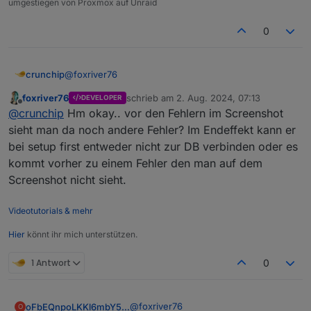
umgestiegen von Proxmox auf Unraid
0
@
foxriver76
crunchip
foxriver76
schrieb am
2. Aug. 2024, 07:13
DEVELOPER
@
crunchip
sagte in
js-controller 6.0.x jetzt für alle
zuletzt editiert von
Offline
@
crunchip
Hm okay.. vor den Fehlern im Screenshot
User im STABLE!
:
sieht man da noch andere Fehler? Im Endeffekt kann er
buanet-docker Installation image - v9.1.2
bei setup first entweder nicht zur DB verbinden oder es
kommt vorher zu einem Fehler den man auf dem
Screenshot nicht sieht.
Videotutorials & mehr
Hier
könnt ihr mich unterstützen.
1 Antwort
0
@
foxriver76
oFbEQnpoLKKl6mbY5e13
O