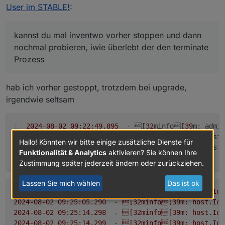
User im STABLE!
:
kannst du mal inventwo vorher stoppen und dann
nochmal probieren, iwie überlebt der den terminate
Prozess
hab ich vorher gestoppt, trotzdem bei upgrade,
irgendwie seltsam
2024
-
08
-
02
09
:
22
:
49.895
  - [
32
minfo[
39
m: admin
2024
-
08
-
02
09
:
23
:
23.143
  - [
32
minfo[
39
m: host.
Hallo! Könnten wir bitte einige zusätzliche Dienste für
2024
-
08
-
02
09
:
23
:
23.143
  - [
32
minfo[
39
m: host.
Funktionalität & Analytics
aktivieren? Sie können Ihre
Zustimmung später jederzeit ändern oder zurückziehen.
Lassen Sie mich wählen
Das ist ok
2024-08-02 09:25:05.288
-
[32minfo[39m:
host.IoB
2024-08-02 09:25:05.290
-
[32minfo[39m:
host.IoB
2024-08-02 09:25:14.298
-
[32minfo[39m:
host.IoB
2024-08-02 09:25:14.299
-
[32minfo[39m:
host.IoB