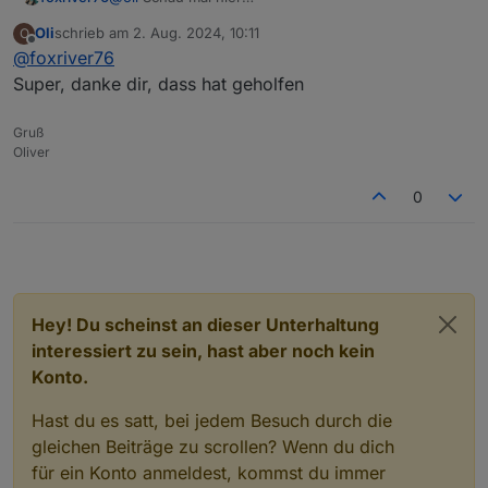
https://github.com/ioBroker/ioBroker.javascript/issu
Oli
schrieb am
2. Aug. 2024, 10:11
O
es/1613
zuletzt editiert von
Offline
@
foxriver76
Super, danke dir, dass hat geholfen
Gruß
Oliver
0
Hey! Du scheinst an dieser Unterhaltung
interessiert zu sein, hast aber noch kein
Konto.
Hast du es satt, bei jedem Besuch durch die
gleichen Beiträge zu scrollen? Wenn du dich
für ein Konto anmeldest, kommst du immer