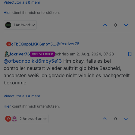
Videotutorials & mehr
Hier
könnt ihr mich unterstützen.
1 Antwort
0
@
foxriver76
oFbEQnpoLKKl6mbY5e13
O
foxriver76
schrieb am
2. Aug. 2024, 07:28
DEVELOPER
Meine Einschätzung ist, dass für
zuletzt editiert von
Offline
@
ofbeqnpolkkl6mby5e13
Hm okay, falls es bei
jeden Alias mit Konvertierungsfunktion
die Meldung einmal vom Javascript-
controller neustart wieder auftritt gib bitte Bescheid,
Adapter kommt und einmal vom
ansonsten weiß ich gerade nicht wie ich es nachgestellt
Influxdb-Adapter, wenn derselbe Alias
bekomme.
zusätzlich auch protokolliert wird. Da
ich sehr viele Alias mit
Konvertierungsfunktion habe, sah es
Videotutorials & mehr
aus, als wenn da wiederholt
Hier
könnt ihr mich unterstützen.
"Millionen" Meldungen durchlaufen.
Es waren auch sehr viele, aber wie
O
2 Antworten
bereits erwähnt, nur einmal bzw.
0
zweimal pro Alias. Ein Neustart des
Javascript-Adapters bringt die