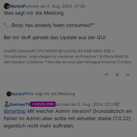
MartinP
schrieb am
2. Aug. 2024, 07:26
Meine Einschätzung ist, dass für
zuletzt editiert von
Online
Was sagt mir die Meldung
jeden Alias mit Konvertierungsfunktion
die Meldung einmal vom Javascript-
"... Body has already been consumed?"
Adapter kommt und einmal vom
Influxdb-Adapter, wenn derselbe Alias
zusätzlich auch protokolliert wird. Da
Bei mir läuft gerade das Update aus der GUI
ich sehr viele Alias mit
Konvertierungsfunktion habe, sah es
Intel(R) Celeron(R) CPU N3000 @1.04GHz 8G RAM 480G SSD *
aus, als wenn da wiederholt
Virtualization : unprivileged lxc container on Proxmox * 6 GByte RAM für
"Millionen" Meldungen durchlaufen.
den iobroker Container * Remote-Access über Wireguard meiner Fritzbox
Es waren auch sehr viele, aber wie
bereits erwähnt, nur einmal bzw.
0
zweimal pro Alias. Ein Neustart des
Javascript-Adapters bringt die
Meldungen nicht erneut hervor.
Was sagt mir die Meldung
MartinP
foxriver76
schrieb am
2. Aug. 2024, 07:27
DEVELOPER
"... Body has already been consumed?"
zuletzt editiert von foxriver76
8. Feb. 2024
Offline
@
martinp
Mit welcher Admin Version? Grundsätzlich ein
Bei mir läuft gerade das Update aus der GUI
Fehler im Admin aber sollte mit aktueller stable (7.0.22)
eigentlich nicht mehr auftreten.