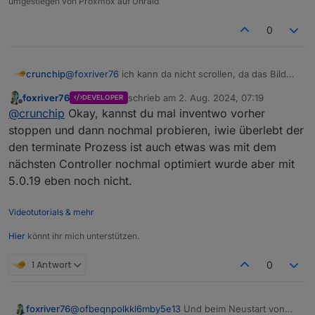
umgestiegen von Proxmox auf Unraid
(lesend) aktiviert hat.
0
crunchip
@
foxriver76
ich kann da nicht scrollen, da das Bild
dann eingefroren ist, oben im ersten Beitrag ist das
foxriver76
schrieb am
2. Aug. 2024, 07:19
DEVELOPER
log eingefügt
zuletzt editiert von
Offline
@
crunchip
Okay, kannst du mal inventwo vorher
stoppen und dann nochmal probieren, iwie überlebt der
den terminate Prozess ist auch etwas was mit dem
nächsten Controller nochmal optimiert wurde aber mit
5.0.19 eben noch nicht.
Videotutorials & mehr
Hier
könnt ihr mich unterstützen.
1 Antwort
0
foxriver76
@
ofbeqnpolkkl6mby5e13
Und beim Neustart von