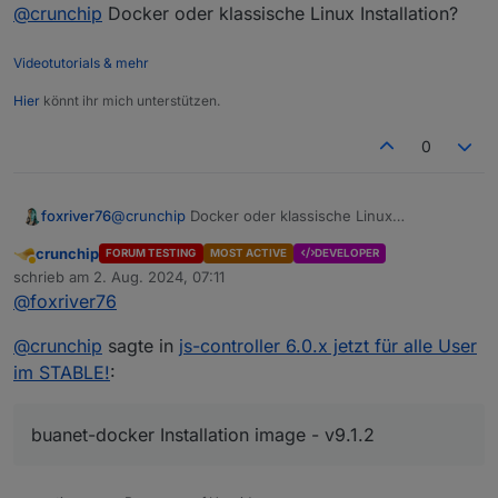
Offline
@
crunchip
Docker oder klassische Linux Installation?
allerdings auf den gleichen Fehler hinaus
Videotutorials & mehr
Hier
könnt ihr mich unterstützen.
0
foxriver76
@
crunchip
Docker oder klassische Linux
Installation?
crunchip
FORUM TESTING
MOST ACTIVE
DEVELOPER
Abwesend
schrieb am
2. Aug. 2024, 07:11
zuletzt editiert von
@
foxriver76
@
crunchip
sagte in
js-controller 6.0.x jetzt für alle User
im STABLE!
:
buanet-docker Installation image - v9.1.2