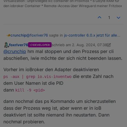
Virtualization : unprivileged lxc container on Proxmox * 6 GByte RAM für
den iobroker Container * Remote-Access über Wireguard meiner Fritzbox
1
@
foxriver76
sagte in
js-controller 6.0.x jetzt für alle
crunchip
User im STABLE!
:
foxriver76
schrieb am
2. Aug. 2024, 07:38
DEVELOPER
zuletzt editiert von foxriver76
8. Feb. 2024
Offline
kannst du mal inventwo vorher stoppen und
@
crunchip
hm mal stoppen und den Prozess per cli
dann nochmal probieren, iwie überlebt der den
abschießen, iwie möchte der sich nicht beenden lassen.
hab ich vorher gestoppt, trotzdem bei upgrade,
terminate Prozess
irgendwie seltsam
Vorher im ioBroker den Adapter deaktivieren
2024-08-02 09:22:49.895  - [32minfo[39m: a
die erste Zahl nach
ps -aux | grep io.vis-inventwo
2024-08-02 09:23:23.143  - [32minfo[39m: h
2024-08-02 09:25:05.288  - [32minfo[39m: h
dem User Namen ist die PID
2024-08-02 09:23:23.143  - [32minfo[39m: h
2024-08-02 09:25:05.290  - [32minfo[39m: h
dann
kill -9 <pid>
2024-08-02 09:25:14.298  - [32minfo[39m: h
2024-08-02 09:25:14.299  - [32minfo[39m: h
dann nochmal das ps Kommando um sicherzustellen
2024-08-02 09:25:19.287  - [31merror[39m: 
dass der Prozess weg ist, aber wenn er in ioB
2024-08-02 09:25:19.301  - [31merror[39m: 
2024-08-02 09:25:24.290  - [31merror[39m: 
deaktiviert ist sollte niemand ihn neustarten. Dann
2024-08-02 09:25:24.301  - [31merror[39m: 
nochmal probieren.
2024-08-02 09:25:29.292  - [31merror[39m: 