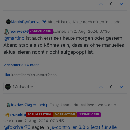
0
MartinP
@
foxriver76
Aktuell ist die Kiste noch mitten im Update
Prozess, kann ich nicht beantworten. Ist aber
foxriver76
schrieb am
2. Aug. 2024, 07:30
DEVELOPER
eigentlich auf dem aktuellen Stable-Stand (Keine
zuletzt editiert von
Offline
@
martinp
ist auch erst seit heute morgen oder gestern
Hinweise auf Updates)
Abend stable also könnte sein, dass es ohne manuelles
aktualisieren nocht niocht aufgepoppt ist.
Videotutorials & mehr
Hier
könnt ihr mich unterstützen.
1 Antwort
0
foxriver76
@
crunchip
Okay, kannst du mal inventwo vorher
stoppen und dann nochmal probieren, iwie überlebt
crunchip
FORUM TESTING
MOST ACTIVE
DEVELOPER
der den terminate Prozess ist auch etwas was mit
Abwesend
schrieb am
2. Aug. 2024, 07:32
dem nächsten Controller nochmal optimiert wurde
zuletzt editiert von crunchip
8. Feb. 2024, 09:37
@
foxriver76
sagte in
js-controller 6.0.x jetzt für alle
aber mit 5.0.19 eben noch nicht.