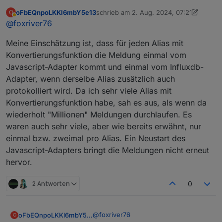
javascript treten die Fehler erneut auf oder in
oFbEQnpoLKKl6mbY5e13
schrieb am
2. Aug. 2024, 07:21
O
welchem Interval, weil du meintest es hat
zuletzt editiert von oFbEQnpoLKKl6mbY
Abwesend
@
foxriver76
aufgehört?
Meine Einschätzung ist, dass für jeden Alias mit
Konvertierungsfunktion die Meldung einmal vom
Javascript-Adapter kommt und einmal vom Influxdb-
Adapter, wenn derselbe Alias zusätzlich auch
protokolliert wird. Da ich sehr viele Alias mit
Konvertierungsfunktion habe, sah es aus, als wenn da
wiederholt "Millionen" Meldungen durchlaufen. Es
waren auch sehr viele, aber wie bereits erwähnt, nur
einmal bzw. zweimal pro Alias. Ein Neustart des
Javascript-Adapters bringt die Meldungen nicht erneut
hervor.
2 Antworten
0
@
foxriver76
oFbEQnpoLKKl6mbY5e13
O