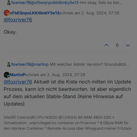
Meldungen nicht erneut hervor.
foxriver76
@
ofbeqnpolkkl6mby5e13
Hm okay, falls es bei
controller neustart wieder auftritt gib bitte Bescheid,
oFbEQnpoLKKl6mbY5e13
schrieb am
2. Aug. 2024, 07:28
O
ansonsten weiß ich gerade nicht wie ich es
zuletzt editiert von
Abwesend
@
foxriver76
nachgestellt bekomme.
Okay.
0
foxriver76
@
martinp
Mit welcher Admin Version? Grundsätzlich
ein Fehler im Admin aber sollte mit aktueller stable
MartinP
schrieb am
2. Aug. 2024, 07:29
(7.0.22) eigentlich nicht mehr auftreten.
zuletzt editiert von
Online
@
foxriver76
Aktuell ist die Kiste noch mitten im Update
Prozess, kann ich nicht beantworten. Ist aber eigentlich
auf dem aktuellen Stable-Stand (Keine Hinweise auf
Updates)
Intel(R) Celeron(R) CPU N3000 @1.04GHz 8G RAM 480G SSD *
Virtualization : unprivileged lxc container on Proxmox * 6 GByte RAM für
den iobroker Container * Remote-Access über Wireguard meiner Fritzbox