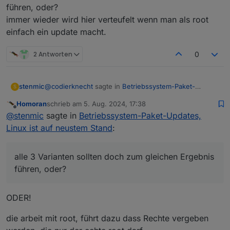
führen, oder?
immer wieder wird hier verteufelt wenn man als root
einfach ein update macht.
2 Antworten
0
@
codierknecht
sagte in
Betriebssystem-Paket-
stenmic
S
Updates, Linux ist auf neustem Stand
:
Homoran
schrieb am
5. Aug. 2024, 17:38
zuletzt editiert von
Offline
@
luder
@
stenmic
sagte in
Betriebssystem-Paket-Updates,
Man fummelt grundsätzlich nicht als "root" im
Linux ist auf neustem Stand
:
bitte erkläre mir jetzt mal den Unterschied…
System rum!
als root ohne sudo das System aktualisieren.
als root mit sudo das System aktualisieren.
alle 3 Varianten sollten doch zum gleichen Ergebnis
als user mit sudo das System aktualisieren.
führen, oder?
alle 3 Varianten sollten doch zum gleichen Ergebnis
führen, oder?
immer wieder wird hier verteufelt wenn man als root
ODER!
einfach ein update macht.
die arbeit mit root, führt dazu dass Rechte vergeben