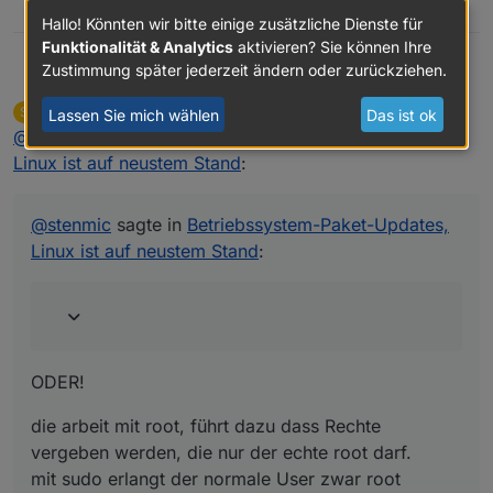
0
Hallo! Könnten wir bitte einige zusätzliche Dienste für
Funktionalität & Analytics
aktivieren? Sie können Ihre
Zustimmung später jederzeit ändern oder zurückziehen.
@
stenmic
sagte in
Betriebssystem-Paket-Updates,
Homoran
Linux ist auf neustem Stand
:
stenmic
schrieb am
5. Aug. 2024, 17:40
S
Lassen Sie mich wählen
Das ist ok
zuletzt editiert von
Nicht stören
@
homoran
sagte in
alle 3 Varianten sollten doch zum gleichen
Betriebssystem-Paket-Updates,
Ergebnis führen, oder?
Linux ist auf neustem Stand
:
ODER!
die arbeit mit root, führt dazu dass Rechte vergeben
@
stenmic
sagte in
Betriebssystem-Paket-Updates,
werden, die nur der echte root darf.
Linux ist auf neustem Stand
:
mit sudo erlangt der normale User zwar root Rechte,
aber da wird z. b. nichts i home de root installiert wo
niemand ehr ran darf.
ODER!
die arbeit mit root, führt dazu dass Rechte
vergeben werden, die nur der echte root darf.
mit sudo erlangt der normale User zwar root