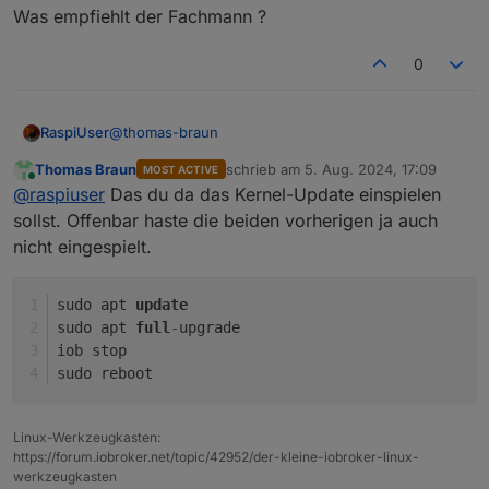
Was empfiehlt der Fachmann ?
0
@
thomas-braun
RaspiUser
Thomas Braun
schrieb am
5. Aug. 2024, 17:09
MOST ACTIVE
Danke für die schnelle Reaktion ... hier das
zuletzt editiert von
Online
@
raspiuser
Das du da das Kernel-Update einspielen
Ergebnis:
iobroker@VM-ioBroker:~$ apt policy linux-ima
sollst. Offenbar haste die beiden vorherigen ja auch
linux-image-amd64:

nicht eingespielt.
Was empfiehlt der Fachmann ?
  Installiert:           6.1.55-1

  Installationskandidat: 6.1.99-1

  Versionstabelle:

sudo apt 
update
     6.1.99-1 500

sudo apt 
full
-
upgrade
        500 http://security.debian.org/debi
iob stop
     6.1.94-1 500

sudo reboot
        500 http://deb.debian.org/debian boo
     6.1.67-1 500

        500 http://deb.debian.org/debian boo
Linux-Werkzeugkasten:
 *** 6.1.55-1 100

https://forum.iobroker.net/topic/42952/der-kleine-iobroker-linux-
        100 /var/lib/dpkg/status

werkzeugkasten
iobroker@VM-ioBroker:~$
