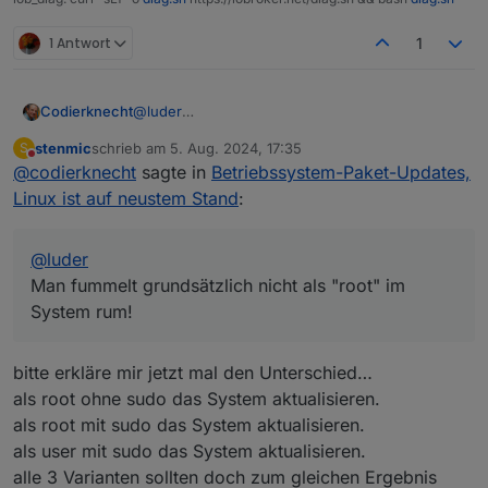
1 Antwort
1
Codierknecht
@
luder
Man fummelt grundsätzlich nicht als "root" im
stenmic
schrieb am
5. Aug. 2024, 17:35
S
System rum!
zuletzt editiert von
Nicht stören
@
codierknecht
sagte in
Betriebssystem-Paket-Updates,
Linux ist auf neustem Stand
:
@
luder
Man fummelt grundsätzlich nicht als "root" im
System rum!
bitte erkläre mir jetzt mal den Unterschied…
als root ohne sudo das System aktualisieren.
als root mit sudo das System aktualisieren.
als user mit sudo das System aktualisieren.
alle 3 Varianten sollten doch zum gleichen Ergebnis