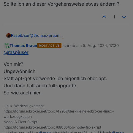
Sollte ich an dieser Vorgehensweise etwas ändern ?
1
@
thomas-braun
RaspiUser
Vielen Dank !!!!
Meldung ist weg ...
Thomas Braun
schrieb am
5. Aug. 2024, 17:30
MOST ACTIVE
Ich mache alle 2 Wochen (war ein Tipp von Dir in
zuletzt editiert von
Online
@
raspiuser
einem anderen Beitrag) ...
iob stop

Von mir?
sudo apt-get update

Sollte ich an dieser Vorgehensweise etwas ändern ?
sudo apt-get upgrade

Ungewöhnlich.
Statt apt-get verwende ich eigentlich eher apt.
Und dann halt auch full-upgrade.
So wie auch hier.
Linux-Werkzeugkasten:
https://forum.iobroker.net/topic/42952/der-kleine-iobroker-linux-
werkzeugkasten
NodeJS Fixer Skript:
https://forum.iobroker.net/topic/68035/iob-node-fix-skript
iob_diag: curl -sLf -o
diag.sh
https://iobroker.net/diag.sh && bash
diag.sh