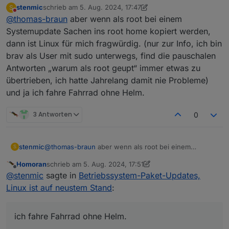
stenmic
schrieb am
5. Aug. 2024, 17:47
S
zuletzt editiert von stenmic
8. Mai 2024, 19:51
Nicht stören
@
thomas-braun
aber wenn als root bei einem
warum gibt es dann den root überhaupt
noch.
Systemupdate Sachen ins root home kopiert werden,
Den gibt es auch nur noch aus technischen
dann ist Linux für mich fragwürdig. (nur zur Info, ich bin
Gründen im Hintergrund. Verwendet wird der
brav als User mit sudo unterwegs, find die pauschalen
nicht direkt, nur indirekt durch Aufruf via sudo.
Siehe auch die Ausgabe von
Antworten „warum als root geupt“ immer etwas zu
entsprechend berechtigte User werden dann
übertrieben, ich hatte Jahrelang damit nie Probleme)
für diesen einen Befehl zum root und fallen
und ja ich fahre Fahrrad ohne Helm.
danach sofort wieder in die user role zurück.
3 Antworten
0
stenmic
@
thomas-braun
aber wenn als root bei einem
S
Systemupdate Sachen ins root home kopiert werden,
Homoran
schrieb am
5. Aug. 2024, 17:51
dann ist Linux für mich fragwürdig. (nur zur Info, ich
zuletzt editiert von Homoran
8. Mai 2024, 19:53
Offline
@
stenmic
sagte in
Betriebssystem-Paket-Updates,
bin brav als User mit sudo unterwegs, find die
pauschalen Antworten „warum als root geupt“ immer
Linux ist auf neustem Stand
:
etwas zu übertrieben, ich hatte Jahrelang damit nie
Probleme) und ja ich fahre Fahrrad ohne Helm.
ich fahre Fahrrad ohne Helm.