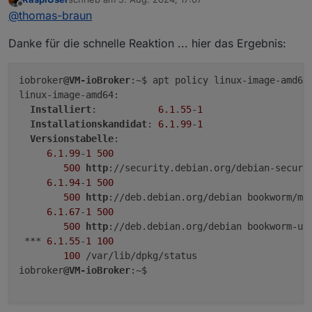
zuletzt editiert von
Offline
Aber die Fehlermeldung verschwindet
@
thomas-braun
nicht ... Danke für Hinweise.
Das ist keine Fehlermeldung. Das ist eine
Danke für die schnelle Reaktion ... hier das Ergebnis:
Meldung, das da ein Update ausstehend ist.
iobroker
@VM-ioBroker
:~$ apt policy linux-image-amd64

sagt? Möglich, das dieses Paket ein 'phased
linux-image-amd64:

update' ist. Eine der ((zu) vielen) Ubuntu-
Installiert
:           
6.1
.
55
-
1
Spezialitäten.
Edit: Ist ja gar kein Schnubbibuntu... :-D
Installationskandidat
: 
6.1
.
99
-
1
Versionstabelle
:

6.1
.
99
-
1
500
500
http
://security.debian.org/debian-securit
6.1
.
94
-
1
500
500
http
://deb.debian.org/debian bookworm/mai
6.1
.
67
-
1
500
500
http
://deb.debian.org/debian bookworm-upd
 *** 
6.1
.
55
-
1
100
100
 /var/lib/dpkg/status

iobroker
@VM-ioBroker
:~$
