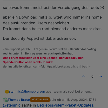
so etwas komnt meist bei der Verteidigung des roots :-)
aber ein Download mit z.b. wget wird immer ins home
des ausführenden Users gespeichert.
Da komnt dann beim root niemand anderes mehr dran.
Der Security Aspekt ist dabei außen vor.
kein Support per PN! - Fragen im Forum stellen -
Benutzt das Voting
rechts unten im Beitrag wenn er euch geholfen hat.
Das Forum freut sich über eine Spende. Benutzt dazu den
Spendenbutton oben rechts. Danke!
der Installationsfixer:
curl -fsL https://iobroker.net/fix.sh | bash -
0
stenmic
@
thomas-braun
aber wenn als root bei einem
S
Systemupdate Sachen ins root home kopiert werden,
Thomas Braun
schrieb am
5. Aug. 2024, 17:51
MOST ACTIVE
dann ist Linux für mich fragwürdig. (nur zur Info, ich
zuletzt editiert von
Online
@
stenmic
sagte in
Betriebssystem-Paket-Updates,
bin brav als User mit sudo unterwegs, find die