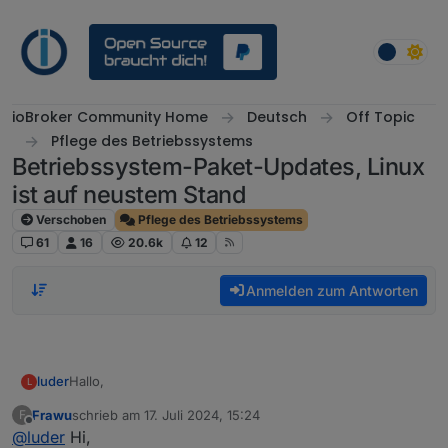
Weiter zum Inhalt
ioBroker Community Home
Deutsch
Off Topic
Pflege des Betriebssystems
Betriebssystem-Paket-Updates, Linux
ist auf neustem Stand
Verschoben
Pflege des Betriebssystems
61
16
20.6k
12
Anmelden zum Antworten
Hallo,
luder
L
Frawu
schrieb am
17. Juli 2024, 15:24
F
ich bekomme beim Start die Meldung:
zuletzt editiert von
Offline
@
luder
Hi,
Betriebssystem-Paket-Updates verfügbar