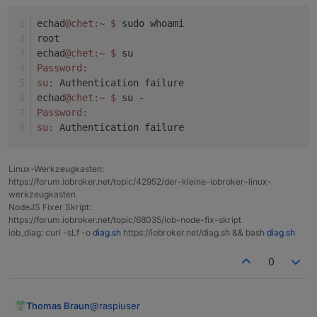
echad
@chet
:~
$ 
sudo whoami
root
echad
@chet
:~
$ 
su
Password:
su:
 Authentication failure
echad
@chet
:~
$ 
su -
Password:
su:
 Authentication failure
Linux-Werkzeugkasten:
https://forum.iobroker.net/topic/42952/der-kleine-iobroker-linux-
werkzeugkasten
NodeJS Fixer Skript:
https://forum.iobroker.net/topic/68035/iob-node-fix-skript
iob_diag: curl -sLf -o
diag.sh
https://iobroker.net/diag.sh && bash
diag.sh
0
@
raspiuser
Thomas Braun