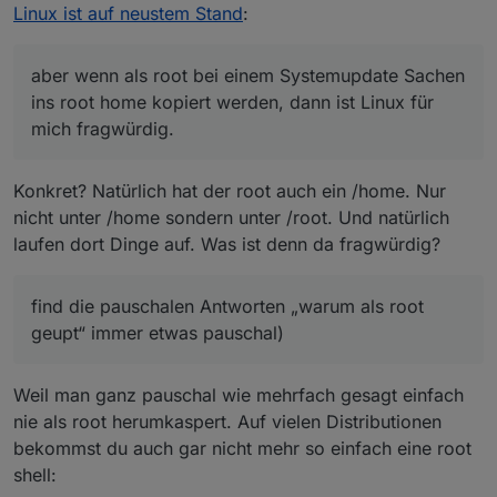
pauschalen Antworten „warum als root geupt“ immer
Linux ist auf neustem Stand
:
etwas zu übertrieben, ich hatte Jahrelang damit nie
Probleme) und ja ich fahre Fahrrad ohne Helm.
aber wenn als root bei einem Systemupdate Sachen
ins root home kopiert werden, dann ist Linux für
mich fragwürdig.
Konkret? Natürlich hat der root auch ein /home. Nur
nicht unter /home sondern unter /root. Und natürlich
laufen dort Dinge auf. Was ist denn da fragwürdig?
find die pauschalen Antworten „warum als root
geupt“ immer etwas pauschal)
Weil man ganz pauschal wie mehrfach gesagt einfach
nie als root herumkaspert. Auf vielen Distributionen
bekommst du auch gar nicht mehr so einfach eine root
shell: