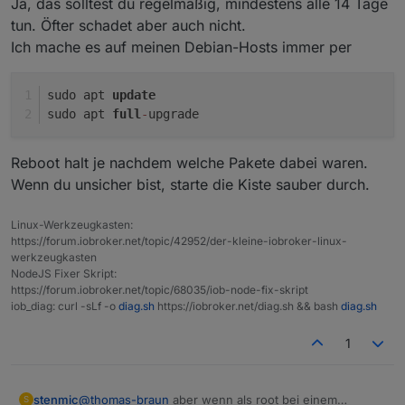
Ja, das solltest du regelmäßig, mindestens alle 14 Tage
... zumindest das ein Update
mindestens
alle 2
tun. Öfter schadet aber auch nicht.
Wochen gemacht werden sollte ... ist schon etwas
Ich mache es auf meinen Debian-Hosts immer per
her ...
Also besser immer so wie #25, richtig?
sudo apt 
update
sudo apt 
full
-
upgrade
Reboot halt je nachdem welche Pakete dabei waren.
Wenn du unsicher bist, starte die Kiste sauber durch.
Linux-Werkzeugkasten:
https://forum.iobroker.net/topic/42952/der-kleine-iobroker-linux-
werkzeugkasten
NodeJS Fixer Skript:
https://forum.iobroker.net/topic/68035/iob-node-fix-skript
iob_diag: curl -sLf -o
diag.sh
https://iobroker.net/diag.sh && bash
diag.sh
1
stenmic
@
thomas-braun
aber wenn als root bei einem
S