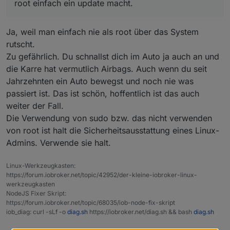
root einfach ein update macht.
alle 3 Varianten sollten doch zum gleichen Ergebnis
führen, oder?
immer wieder wird hier verteufelt wenn man als root
Ja, weil man einfach nie als root über das System
einfach ein update macht.
rutscht.
Zu gefährlich. Du schnallst dich im Auto ja auch an und
die Karre hat vermutlich Airbags. Auch wenn du seit
Jahrzehnten ein Auto bewegst und noch nie was
passiert ist. Das ist schön, hoffentlich ist das auch
weiter der Fall.
Die Verwendung von sudo bzw. das nicht verwenden
von root ist halt die Sicherheitsausstattung eines Linux-
Admins. Verwende sie halt.
Linux-Werkzeugkasten:
https://forum.iobroker.net/topic/42952/der-kleine-iobroker-linux-
werkzeugkasten
NodeJS Fixer Skript:
https://forum.iobroker.net/topic/68035/iob-node-fix-skript
iob_diag: curl -sLf -o
diag.sh
https://iobroker.net/diag.sh && bash
diag.sh