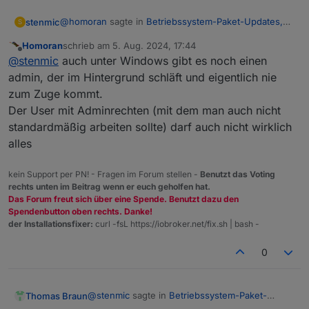
@
homoran
sagte in
Betriebssystem-Paket-Updates,
stenmic
S
Linux ist auf neustem Stand
:
Homoran
schrieb am
5. Aug. 2024, 17:44
zuletzt editiert von
Offline
@
stenmic
sagte in
Betriebssystem-Paket-
@
stenmic
auch unter Windows gibt es noch einen
Updates, Linux ist auf neustem Stand
:
admin, der im Hintergrund schläft und eigentlich nie
ich werde linux nie verstehen. da darf der echte
zum Zuge kommt.
„Admin“ nicht mal Systemupdates für seine User
alle 3 Varianten sollten doch zum gleichen
Der User mit Adminrechten (mit dem man auch nicht
durchführen. warum gibt es dann den root überhaupt
Ergebnis führen, oder?
noch.
standardmäßig arbeiten sollte) darf auch nicht wirklich
alles
ODER!
kein Support per PN! - Fragen im Forum stellen -
Benutzt das Voting
die arbeit mit root, führt dazu dass Rechte
rechts unten im Beitrag wenn er euch geholfen hat.
vergeben werden, die nur der echte root darf.
Das Forum freut sich über eine Spende. Benutzt dazu den
mit sudo erlangt der normale User zwar root
Spendenbutton oben rechts. Danke!
Rechte, aber da wird z. b. nichts i home de root
der Installationsfixer:
curl -fsL https://iobroker.net/fix.sh | bash -
installiert wo niemand ehr ran darf.
0
@
stenmic
sagte in
Betriebssystem-Paket-
Thomas Braun
Updates, Linux ist auf neustem Stand
: