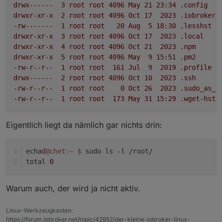
drwx------
3
root
root
4096 
May
21
23
:34
.config
drwxr-xr-x
2
root
root
4096 
Oct
17
2023
.iobroker
-rw-------
1
root
root
20
Aug
5
18
:30
.lesshst
drwxr-xr-x
3
root
root
4096 
Oct
17
2023
.local
drwxr-xr-x
4
root
root
4096 
Oct
21
2023
.npm
drwxr-xr-x
5
root
root
4096 
May
9
15
:51
.pm2
-rw-r--r--
1
root
root
161
Jul
9
2019
.profile
drwx------
2
root
root
4096 
Oct
10
2023
.ssh
-rw-r--r--
1
root
root
0
Oct
26
2023
.sudo_as_a
-rw-r--r--
1
root
root
173
May
31
15
:29
.wget-hsts
Eigentlich liegt da nämlich gar nichts drin:
echad
@chet
:~
$ 
sudo ls -l /root/
total 
0
Warum auch, der wird ja nicht aktiv.
Linux-Werkzeugkasten:
https://forum.iobroker.net/topic/42952/der-kleine-iobroker-linux-