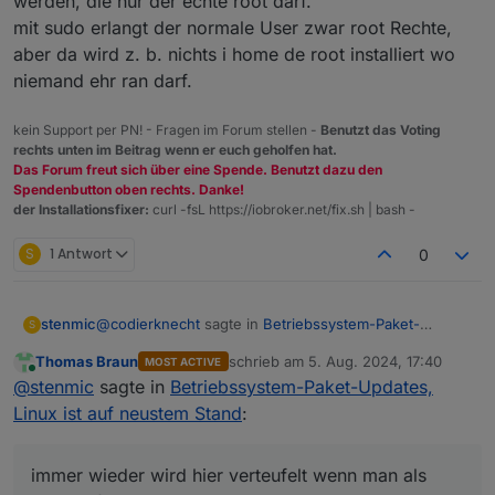
werden, die nur der echte root darf.
mit sudo erlangt der normale User zwar root Rechte,
aber da wird z. b. nichts i home de root installiert wo
niemand ehr ran darf.
kein Support per PN! - Fragen im Forum stellen -
Benutzt das Voting
rechts unten im Beitrag wenn er euch geholfen hat.
Das Forum freut sich über eine Spende. Benutzt dazu den
Spendenbutton oben rechts. Danke!
der Installationsfixer:
curl -fsL https://iobroker.net/fix.sh | bash -
S
1 Antwort
0
@
codierknecht
sagte in
Betriebssystem-Paket-
stenmic
S
Updates, Linux ist auf neustem Stand
:
Thomas Braun
schrieb am
5. Aug. 2024, 17:40
MOST ACTIVE
zuletzt editiert von
Online
@
luder
@
stenmic
sagte in
Betriebssystem-Paket-Updates,
Man fummelt grundsätzlich nicht als "root" im
Linux ist auf neustem Stand
:
bitte erkläre mir jetzt mal den Unterschied…
System rum!
als root ohne sudo das System aktualisieren.
als root mit sudo das System aktualisieren.
immer wieder wird hier verteufelt wenn man als
als user mit sudo das System aktualisieren.