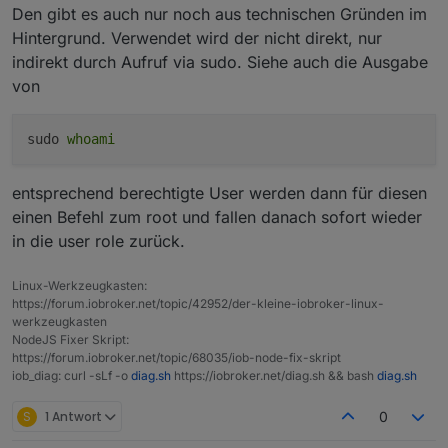
Den gibt es auch nur noch aus technischen Gründen im
ODER!
Hintergrund. Verwendet wird der nicht direkt, nur
die arbeit mit root, führt dazu dass Rechte
indirekt durch Aufruf via sudo. Siehe auch die Ausgabe
vergeben werden, die nur der echte root darf.
von
mit sudo erlangt der normale User zwar root
Rechte, aber da wird z. b. nichts i home de root
installiert wo niemand ehr ran darf.
sudo
whoami
entsprechend berechtigte User werden dann für diesen
einen Befehl zum root und fallen danach sofort wieder
in die user role zurück.
Linux-Werkzeugkasten:
https://forum.iobroker.net/topic/42952/der-kleine-iobroker-linux-
werkzeugkasten
NodeJS Fixer Skript:
https://forum.iobroker.net/topic/68035/iob-node-fix-skript
iob_diag: curl -sLf -o
diag.sh
https://iobroker.net/diag.sh && bash
diag.sh
S
1 Antwort
0