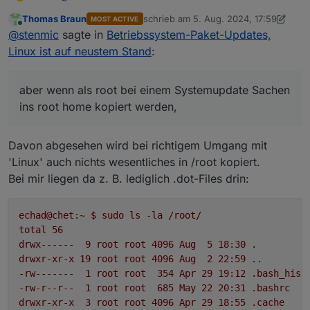
Systemupdate Sachen ins root home kopiert werden,
Thomas Braun
schrieb am
5. Aug. 2024, 17:59
MOST ACTIVE
dann ist Linux für mich fragwürdig. (nur zur Info, ich
zuletzt editiert von Thomas Braun
8. M
Online
@
stenmic
sagte in
Betriebssystem-Paket-Updates,
bin brav als User mit sudo unterwegs, find die
pauschalen Antworten „warum als root geupt“ immer
Linux ist auf neustem Stand
:
etwas zu übertrieben, ich hatte Jahrelang damit nie
Probleme) und ja ich fahre Fahrrad ohne Helm.
aber wenn als root bei einem Systemupdate Sachen
ins root home kopiert werden,
Davon abgesehen wird bei richtigem Umgang mit
'Linux' auch nichts wesentliches in /root kopiert.
Bei mir liegen da z. B. lediglich .dot-Files drin:
echad@chet:~
$
sudo
ls
-la
/root/
total
56
drwx------
9
root
root
4096 
Aug
5
18
:30
.
drwxr-xr-x
19
root
root
4096 
Aug
2
22
:59
..
-rw-------
1
root
root
354
Apr
29
19
:12
.bash_hist
-rw-r--r--
1
root
root
685
May
22
20
:31
.bashrc
drwxr-xr-x
3
root
root
4096 
Apr
29
18
:55
.cache