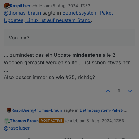
RaspiUser
schrieb am
5. Aug. 2024, 17:53
Von mir?
zuletzt editiert von
Offline
@
thomas-braun
sagte in
Betriebssystem-Paket-
Ungewöhnlich.
Statt apt-get verwende ich eigentlich eher apt.
Updates, Linux ist auf neustem Stand
:
Und dann halt auch full-upgrade.
So wie auch hier.
Von mir?
... zumindest das ein Update
mindestens
alle 2
Wochen gemacht werden sollte ... ist schon etwas her
...
Also besser immer so wie #25, richtig?
0
@
thomas-braun
sagte in
Betriebssystem-Paket-
RaspiUser
Updates, Linux ist auf neustem Stand
:
Thomas Braun
schrieb am
5. Aug. 2024, 17:56
MOST ACTIVE
zuletzt editiert von
Online
Von mir?
@
raspiuser