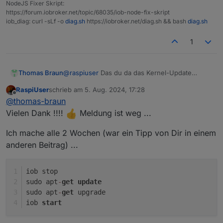
NodeJS Fixer Skript:
https://forum.iobroker.net/topic/68035/iob-node-fix-skript
iob_diag: curl -sLf -o
diag.sh
https://iobroker.net/diag.sh && bash
diag.sh
1
@
raspiuser
Das du da das Kernel-Update
Thomas Braun
einspielen sollst. Offenbar haste die beiden
RaspiUser
schrieb am
5. Aug. 2024, 17:28
vorherigen ja auch nicht eingespielt.
sudo apt update

zuletzt editiert von
Offline
@
thomas-braun
sudo apt full-upgrade

iob stop

Vielen Dank !!!!
Meldung ist weg ...
Ich mache alle 2 Wochen (war ein Tipp von Dir in einem
anderen Beitrag) ...
iob stop
sudo apt
-
get
update
sudo apt
-
get
 upgrade
iob 
start