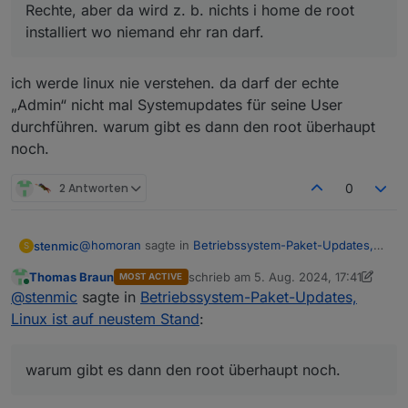
Rechte, aber da wird z. b. nichts i home de root
installiert wo niemand ehr ran darf.
ich werde linux nie verstehen. da darf der echte
„Admin“ nicht mal Systemupdates für seine User
durchführen. warum gibt es dann den root überhaupt
noch.
2 Antworten
0
@
homoran
sagte in
Betriebssystem-Paket-Updates,
stenmic
S
Linux ist auf neustem Stand
:
Thomas Braun
schrieb am
5. Aug. 2024, 17:41
MOST ACTIVE
zuletzt editiert von Thomas Braun
8. M
Online
@
stenmic
sagte in
Betriebssystem-Paket-
@
stenmic
sagte in
Betriebssystem-Paket-Updates,
Updates, Linux ist auf neustem Stand
:
Linux ist auf neustem Stand
:
ich werde linux nie verstehen. da darf der echte
„Admin“ nicht mal Systemupdates für seine User
alle 3 Varianten sollten doch zum gleichen
durchführen. warum gibt es dann den root überhaupt
warum gibt es dann den root überhaupt noch.
Ergebnis führen, oder?
noch.