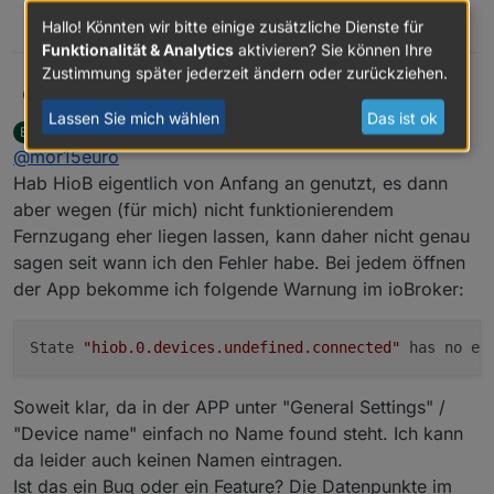
1
Hallo! Könnten wir bitte einige zusätzliche Dienste für
Funktionalität & Analytics
aktivieren? Sie können Ihre
Zustimmung später jederzeit ändern oder zurückziehen.
Hey alle zusammen,
mor15Euro
M
ich nutze das Forum hier nur kurz, um euch auf
Lassen Sie mich wählen
Das ist ok
bommel_030
schrieb am
16. Okt. 2024, 10:32
B
mein GitHub und vorallem diese Diskussion
Schönes Wochenende
zuletzt editiert von
Offline
@
mor15euro
https://github.com/moba15/hiob_app/discussions/8
2
aufmerksam zu machen. Hier könnt hier
Hab HioB eigentlich von Anfang an genutzt, es dann
P.S: Wir sind inzwischen im offiziellen Repository
nachverfolgen was so aktuell alles passiert und
aber wegen (für mich) nicht funktionierendem
woran ich gerade arbeite. Lasst auch gerne euer
Fernzugang eher liegen lassen, kann daher nicht genau
FeedBack da. Falls ihr kein GitHub Account habt,
sagen seit wann ich den Fehler habe. Bei jedem öffnen
dann könnt ihr natürlich auch weiterhin hier im
Forum posten.
der App bekomme ich folgende Warnung im ioBroker:
State 
"hiob.0.devices.undefined.connected"
 has no ex
Soweit klar, da in der APP unter "General Settings" /
"Device name" einfach no Name found steht. Ich kann
da leider auch keinen Namen eintragen.
Ist das ein Bug oder ein Feature? Die Datenpunkte im