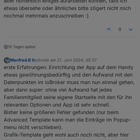
aber hoffentlich einiges aufarbeiten können, falls ich
Hier einige Bilder
Cloud genutzt wird.
Status Fenster
ausgewählt und nun wird gerade 239 Grad
etwas übersehe oder ähnliches bitte zögert nicht mich
Als nächstes Update kommt auch noch eine
Status Türen
geladen.
nochmal mehrmals anzuschreiben :)
Roadmap hinzu was dann eigentlich nur noch 4
Nun ist noch zu sagen...Viel Spaß mit dieser APP.
Wünsche übrig lässt...
0
Gruß//Lucky
15 Tagen später
Manfred.B 0
schrieb am
21. Juni 2024, 05:37
M
zuletzt editiert von
Offline
erste Erfahrungen: Einrichtung der App auf dem Handy
etwas gewöhnungsbedürftig und den Aufwand mit den
Datenpunkten im ioBroker muss man nun einmal gehen,
aber dann super: ohne viel Aufwand hat jedes
Familienmitglied seine eigene Startseite mit den für ihn
relevanten Optionen und App ist sehr schnell.
Bisher keine größeren Fehler gefunden (nur beim
Advanced Template kann man die Einträge im Popup-
menu nicht verschieben).
Grafik-Template geht wohl auch noch nicht, aber hier