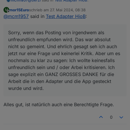
mcm1957
zertifikatsbasiert verschlüsseln. Nicht nur absolut
datenschutzfreundlich, sondern auch super schnell und
mor15Euro
schrieb am
27. Mai 2024, 08:38
M
zuletzt editiert von
Offline
ohne delay :)
@
mcm1957
said in
@
mcm1957
Test Adapter HioB
deine Antwort ist vermutlich
:
freundlicher gemeint, als sie klingt
Sorry, wenn das Posting von irgendwem als
unfreundlich empfunden wird. Das war absolut nicht
Sorry, wenn das Posting von irgendwem als
so gemeint. Und ehrlich gesagt seh ich auch jetzt
unfreundlich empfunden wird. Das war absolut
Aber um es nochmal auszusprechen:
nur eine Frage und keinerlei Kritik. Aber um es
nicht so gemeint. Und ehrlich gesagt seh ich auch
Es gibt nur eine Verbindung zwischen deinem
nochmals zu klar zu sagen: Ich wollte keinesfalls
DANKE für die Klarstellung. Ja hätt ich an Hand der
Handy und dem Adapter, der einen Port an
jetzt nur eine Frage und keinerlei Kritik. Aber um es
unfreundlich sein und / oder Arbei kritisieren. Ich
als Beispiel angegebenen IPs (10.x.x.x) sehen
deinem iobroker öffnet. Diesen kannst du noch
sage explizit ein GANZ GROSSES DANKE für die
nochmals zu klar zu sagen: Ich wollte keinesfalls
können. Sorry.
wahlweise per AES oder zertifikatsbasiert
Arbeit die in den Adapter und die App gesteckt
unfreundlich sein und / oder Arbei kritisieren. Ich
verschlüsseln. Nicht nur absolut
wurde und wird.
sage explizit ein GANZ GROSSES DANKE für die
datenschutzfreundlich, sondern auch super
schnell und ohne delay :)
Arbeit die in den Adapter und die App gesteckt
wurde und wird.
Alles gut, ist natürlich auch eine Berechtigte Frage.
0