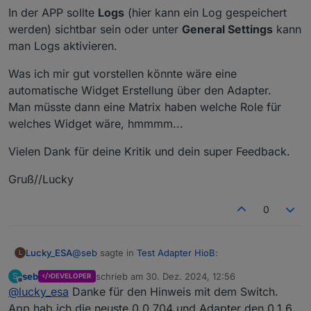
In der APP sollte
Logs
(hier kann ein Log gespeichert
werden) sichtbar sein oder unter
General Settings
kann
man Logs aktivieren.
Was ich mir gut vorstellen könnte wäre eine
automatische Widget Erstellung über den Adapter.
Man müsste dann eine Matrix haben welche Role für
welches Widget wäre, hmmmm...
Vielen Dank für deine Kritik und dein super Feedback.
Gruß//Lucky
0
@
seb
sagte in
Test Adapter HioB
:
Lucky_ESA
L
seb
schrieb am
30. Dez. 2024, 12:56
S
DEVELOPER
zuletzt editiert von
Offline
@
lucky_esa
Danke für den Hinweis mit dem Switch.
@
lucky_esa
Grad in Bezug auf den Hype, der
grad um Home Assistant gemacht würde,
App hab ich die neuste 0.0.704 und Adapter den 0.1.6