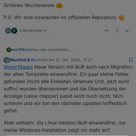
Schönes Wochenende
P.S: Wir sind inzwischen im offiziellen Repository
M
B
2 Antworten
1
Hey alle zusammen,
mor15Euro
M
ich nutze das Forum hier nur kurz, um euch auf
Manfred.B 0
schrieb am
12. Okt. 2024, 17:27
M
mein GitHub und vorallem diese Diskussion
Schönes Wochenende
zuletzt editiert von
Offline
@
mor15euro
Neue Version mit läuft auch nach Migration
https://github.com/moba15/hiob_app/discussions/8
2
aufmerksam zu machen. Hier könnt hier
der alten Templates einwandfrei. Ein paar kleine Fehler
P.S: Wir sind inzwischen im offiziellen Repository
nachverfolgen was so aktuell alles passiert und
gefunden (nicht alle Einheiten (ehemals Unit, jetzt wohl
woran ich gerade arbeite. Lasst auch gerne euer
suffix) wurden übernommen und die Übersetzung der
FeedBack da. Falls ihr kein GitHub Account habt,
Anzeige (value mapper) passt wohl noch nicht. Nich
dann könnt ihr natürlich auch weiterhin hier im
Forum posten.
schlimm und wir bei den nächsten updates hoffentlich
gefixt.
Aber seltsam: die Linux-Version läuft einwandfrei, nur
meine Windows-Installation zeigt nix mehr an?