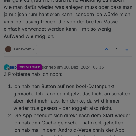
sich ein wenig genauer mit der Erstellung
damit Widgets erstellen. Aber per Web Oberfläche
wie man dafür wieder was anlegen muss oder dass man
beschäftigt, kann man Widgets auch per JSON
wäre es auch sehr schon.
Danke für deine Kritik.
ja mit json rum hantieren kann, sondern ich würde mich
anlegen.
Gruß//Lucky
über ne Lösung freuen, die von der breiten Masse
einfach verwendet werden kann - mit so wenig
Aufwand wie möglich.
L
1 Antwort
1
seb
schrieb am
30. Dez. 2024, 08:35
S
DEVELOPER
zuletzt editiert von
Offline
2 Probleme hab ich noch:
Ich hab nen Button auf nen bool-Datenpunkt
gemacht. Ich kann damit jetzt das Licht an schalten,
aber nicht mehr aus. Ich denke, da wird immer
wieder true gesetzt - der toggelt also nicht.
Die App beendet sich direkt nach dem Start wieder.
Ich hab den Cache gelöscht - hat nicht geholfen.
Ich hab mal in dem Android-Verzeichnis der App