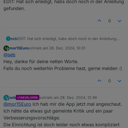
EDIT: Hat sich erledigt, habs doch noch in der Anleitung
gefunden.
0
seb
EDIT: Hat sich erledigt, habs doch noch in der Anleitung
S
gefunden.
mor15Euro
schrieb am
28. Dez. 2024, 10:31
M
zuletzt editiert von
Offline
@
seb
Hey, danke für deine netten Worte.
Falls du noch weiterhin Probleme hast, gerne melden :)
0
seb
schrieb am
28. Dez. 2024, 12:49
S
DEVELOPER
zuletzt editiert von
Offline
@
mor15Euro
Ich hab mir die App jetzt mal angeschaut.
Ich hätte da etwas gut gemeinte Kritik und ein paar
Verbesserungsvorschläge.
Die Einrichtung ist doch leider noch etwas kompliziert