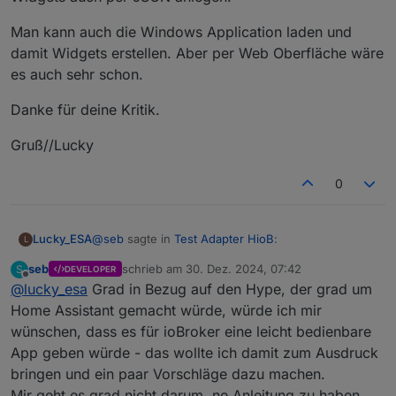
Man kann auch die Windows Application laden und
damit Widgets erstellen. Aber per Web Oberfläche wäre
es auch sehr schon.
Danke für deine Kritik.
Gruß//Lucky
0
@
seb
sagte in
Test Adapter HioB
:
Lucky_ESA
L
seb
schrieb am
30. Dez. 2024, 07:42
S
DEVELOPER
zuletzt editiert von
Offline
@
lucky_esa
Grad in Bezug auf den Hype, der grad um
@
mor15Euro
Ich hab mir die App jetzt mal
angeschaut. Ich hätte da etwas gut gemeinte
Home Assistant gemacht würde, würde ich mir
In der Anleitung ist genau beschrieben wie man
Kritik und ein paar Verbesserungsvorschläge.
wünschen, dass es für ioBroker eine leicht bedienbare
Devices in iobroker anlegt und dann in die APP
App geben würde - das wollte ich damit zum Ausdruck
importiert.
Du hast aber Recht das man die Anleitung für die
erste Erstellung benötigt aber wenn man weiß wie
bringen und ein paar Vorschläge dazu machen.
es geht, ist es eigentlich sehr einfach.Wenn man
Man kann auch die Windows Application laden und
Mir geht es grad nicht darum, ne Anleitung zu haben,