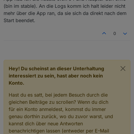
Da gebe ih dir Recht. Man muss eine Aufzählung
würde ich mir wünschen, dass es für ioBroker
(bin im stable). An die Logs komm ich halt leider nicht
hiob
anlegen und dort können dann neue
eine leicht bedienbare App geben würde
mehr über die App ran, da sie sich da direkt nach dem
Katergorien und States hinzugefügt werden. In der
Button sind wie bei iobroker - Leider nur true
APP kann man dann unter iobroker Settings die
setzen und nicht tooglen. Dafür gibt es den
Mehrere States die sekündlich aktualisiert
Start beendet.
Enums importieren und dann noch synchronisieren.
Welche APP Version und Adapter Version hast du
Switch.
werden
installiert?
Hatte ich auch mal. Hatte dann unter
Ein Widget mit der APP kopiert
Config
0
Aktuell ist APP 0.0.704 (sichtbar unter License) und
Sync
ein Backup erstellt und dieses wieder
In der APP sollte
Logs
(hier kann ein Log
Adapter 0.1.7-beta.1
importiert. Hier gibt es folgende Gründe:
gespeichert werden) sichtbar sein oder unter
General Settings
kann man Logs aktivieren.
Was ich mir gut vorstellen könnte wäre eine
automatische Widget Erstellung über den Adapter.
Man müsste dann eine Matrix haben welche Role
Vielen Dank für deine Kritik und dein super
für welches Widget wäre, hmmmm...
Feedback.
Hey! Du scheinst an dieser Unterhaltung
Gruß//Lucky
interessiert zu sein, hast aber noch kein
Konto.
Hast du es satt, bei jedem Besuch durch die
gleichen Beiträge zu scrollen? Wenn du dich
für ein Konto anmeldest, kommst du immer
genau dorthin zurück, wo du zuvor warst, und
kannst dich über neue Antworten
benachrichtigen lassen (entweder per E-Mail