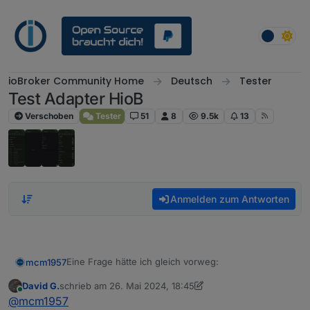
Weiter zum Inhalt
ioBroker Community Home
Deutsch
Tester
Test Adapter HioB
Verschoben
Tester
51
8
9.5k
13
Anmelden zum Antworten
Eine Frage hätte ich gleich vorweg:
mcm1957
David G.
schrieb am
26. Mai 2024, 18:45
Kommuniziert die App mit der ioBroker Installation
zuletzt editiert von David G.
Online
@
mcm1957
ausschließlich direkt, d.h. im lokalen Netz, via VPN