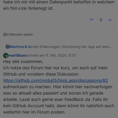
habe ich mir mit einem Datenpunkt beholfen in welchem
ein flot-Link hinterlegt ist.
0
4 Monaten später
Manfred.B 0
erste Erfahrungen: Einrichtung der App auf dem
M
Handy etwas gewöhnungsbedürftig und den
mor15Euro
schrieb am
11. Okt. 2024, 11:37
M
Aufwand mit den Datenpunkten im ioBroker muss
zuletzt editiert von
Offline
Hey alle zusammen,
man nun einmal gehen, aber dann super: ohne
viel Aufwand hat jedes Familienmitglied seine
ich nutze das Forum hier nur kurz, um euch auf mein
eigene Startseite mit den für ihn relevanten
GitHub und vorallem diese Diskussion
Optionen und App ist sehr schnell.
https://github.com/moba15/hiob_app/discussions/82
Bisher keine größeren Fehler gefunden (nur beim
aufmerksam zu machen. Hier könnt hier nachverfolgen
Advanced Template kann man die Einträge im
Popup-menu nicht verschieben).
was so aktuell alles passiert und woran ich gerade
Grafik-Template geht wohl auch noch nicht, aber
arbeite. Lasst auch gerne euer FeedBack da. Falls ihr
hier habe ich mir mit einem Datenpunkt beholfen
kein GitHub Account habt, dann könnt ihr natürlich auch
in welchem ein flot-Link hinterlegt ist.
weiterhin hier im Forum posten.