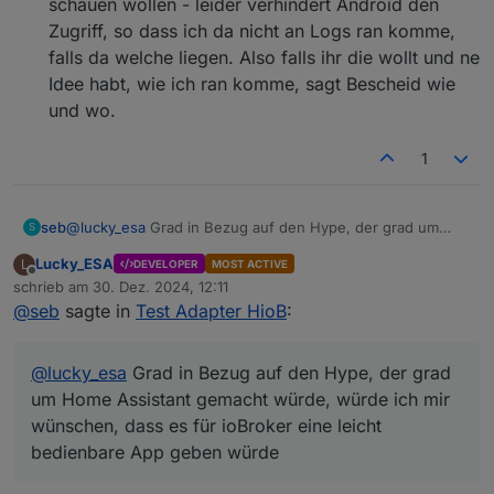
schauen wollen - leider verhindert Android den
Zugriff, so dass ich da nicht an Logs ran komme,
falls da welche liegen. Also falls ihr die wollt und ne
Idee habt, wie ich ran komme, sagt Bescheid wie
und wo.
1
seb
@
lucky_esa
Grad in Bezug auf den Hype, der grad um
S
Home Assistant gemacht würde, würde ich mir wünschen,
Lucky_ESA
L
DEVELOPER
MOST ACTIVE
dass es für ioBroker eine leicht bedienbare App geben
Offline
schrieb am
30. Dez. 2024, 12:11
würde - das wollte ich damit zum Ausdruck bringen und
zuletzt editiert von
@
seb
sagte in
Test Adapter HioB
:
ein paar Vorschläge dazu machen.
Mir geht es grad nicht darum, ne Anleitung zu haben, wie
man dafür wieder was anlegen muss oder dass man ja mit
@
lucky_esa
Grad in Bezug auf den Hype, der grad
json rum hantieren kann, sondern ich würde mich über ne
Lösung freuen, die von der breiten Masse einfach
um Home Assistant gemacht würde, würde ich mir
verwendet werden kann - mit so wenig Aufwand wie
wünschen, dass es für ioBroker eine leicht
möglich.
bedienbare App geben würde