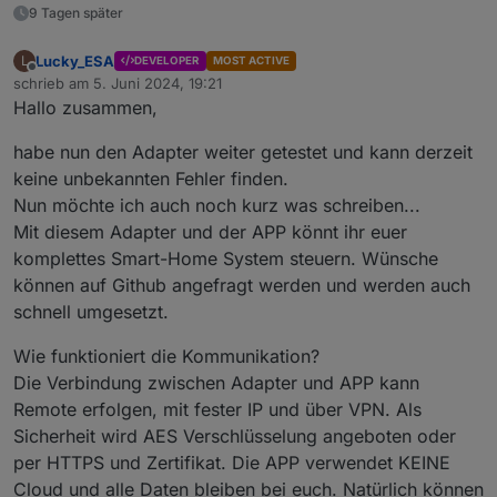
9 Tagen später
Lucky_ESA
L
DEVELOPER
MOST ACTIVE
Offline
schrieb am
5. Juni 2024, 19:21
zuletzt editiert von
Hallo zusammen,
habe nun den Adapter weiter getestet und kann derzeit
keine unbekannten Fehler finden.
Nun möchte ich auch noch kurz was schreiben...
Mit diesem Adapter und der APP könnt ihr euer
komplettes Smart-Home System steuern. Wünsche
können auf Github angefragt werden und werden auch
schnell umgesetzt.
Wie funktioniert die Kommunikation?
Die Verbindung zwischen Adapter und APP kann
Remote erfolgen, mit fester IP und über VPN. Als
Sicherheit wird AES Verschlüsselung angeboten oder
per HTTPS und Zertifikat. Die APP verwendet KEINE
Cloud und alle Daten bleiben bei euch. Natürlich können