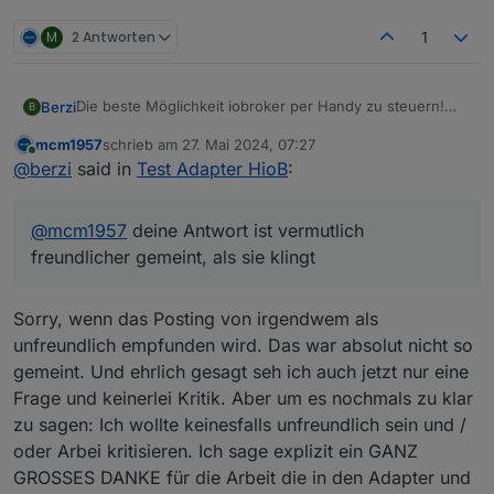
M
2 Antworten
1
Die beste Möglichkeit iobroker per Handy zu steuern!
Berzi
B
Habe bislang nichts besseres gesehen.
mcm1957
schrieb am
27. Mai 2024, 07:27
Schlank, super schnell, kein unnötiger SchnickSchnack,
zuletzt editiert von
Online
@
berzi
said in
Test Adapter HioB
:
datenschutzfreundlich und ohne dritte Instanz, absolut
stabil, super motivierter Entwickler, ...
Erste Sahne! Kann jedem nur nahe legen einen Versuch
zu wagen.
@
mcm1957
deine Antwort ist vermutlich
@
mcm1957
deine Antwort ist vermutlich freundlicher
gemeint, als sie klingt, da es dir wohl nur um den
freundlicher gemeint, als sie klingt
Hinweis geht, dass man die Info im thread schneller parat
haben könnte. Ein Blick auf Seite 1 in der Doku mit
Sorry, wenn das Posting von irgendwem als
mehreren links zur Beschreibung des
Verbindungsaufbaus hätte dir die Antwort schneller
unfreundlich empfunden wird. Das war absolut nicht so
gegeben, als zu formulieren, dass du nicht in die Doku
gemeint. Und ehrlich gesagt seh ich auch jetzt nur eine
schaust :-)
Frage und keinerlei Kritik. Aber um es nochmals zu klar
Aber um es nochmal auszusprechen:
Es gibt nur eine Verbindung zwischen deinem Handy
zu sagen: Ich wollte keinesfalls unfreundlich sein und /
und dem Adapter, der einen Port an deinem iobroker
oder Arbei kritisieren. Ich sage explizit ein GANZ
öffnet. Diesen kannst du noch wahlweise per AES oder
GROSSES DANKE für die Arbeit die in den Adapter und
zertifikatsbasiert verschlüsseln. Nicht nur absolut