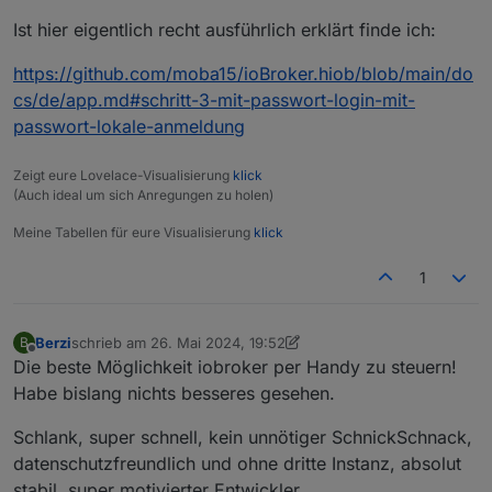
oder wenn es der ("mutige") Nutzer wirklich will via
Oder anders gefragt:
Ist hier eigentlich recht ausführlich erklärt finde ich:
öffentlich zugänglichem Port oder ist an der
Kann - abgesehen von den allgemeinen Risiken die
Kommunikation ein externer Server als "Relais"
eine Verbindung über einen öffentlichen Port ohne
Mag sein, dass das in der Doku sowieso steht. Ich
beteiligt?
vpn hätte - auf die ausgetauschten Daten von Dritten
gestehe ich hab sie nicht wirklich gelesen bisher. Da
https://github.com/moba15/ioBroker.hiob/blob/main/do
zugegriffen werden?
es aber für mich und wahrscheinlich auch andere
mcm1057
cs/de/app.md#schritt-3-mit-passwort-login-mit-
wichtig ist zu wissen ob / wer hier mitmischen
passwort-lokale-anmeldung
könnte, bitte ich darum das klarzustellen - und sei es
nur als Link in die Doku.
Zeigt eure Lovelace-Visualisierung
klick
(Auch ideal um sich Anregungen zu holen)
Meine Tabellen für eure Visualisierung
klick
1
Berzi
schrieb am
26. Mai 2024, 19:52
B
zuletzt editiert von Berzi
Offline
Die beste Möglichkeit iobroker per Handy zu steuern!
Habe bislang nichts besseres gesehen.
Schlank, super schnell, kein unnötiger SchnickSchnack,
datenschutzfreundlich und ohne dritte Instanz, absolut
stabil, super motivierter Entwickler, ...