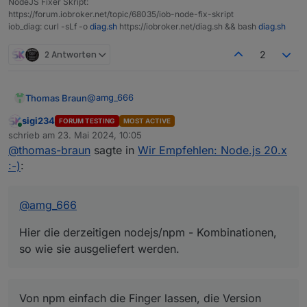
NodeJS Fixer Skript:
https://forum.iobroker.net/topic/68035/iob-node-fix-skript
iob_diag: curl -sLf -o
diag.sh
https://iobroker.net/diag.sh && bash
diag.sh
2 Antworten
2
@
amg_666
Thomas Braun
sigi234
FORUM TESTING
MOST ACTIVE
Hier die derzeitigen nodejs/npm -
Online
schrieb am
23. Mai 2024, 10:05
Kombinationen, so wie sie ausgeliefert werden.
zuletzt editiert von
@
thomas-braun
sagte in
Wir Empfehlen: Node.js 20.x
:-)
:
@
amg_666
Hier die derzeitigen nodejs/npm - Kombinationen,
so wie sie ausgeliefert werden.
Von npm einfach die Finger lassen, die Version
Von npm einfach die Finger lassen, die Version
kommt immer mit dem Hauptpaket 'nodejs'