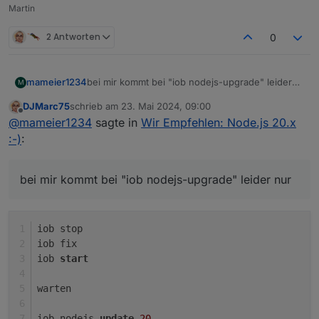
Martin
2 Antworten
0
bei mir kommt bei "iob nodejs-upgrade" leider
mameier1234
M
nur:
DJMarc75
schrieb am
23. Mai 2024, 09:00
zuletzt editiert von
Offline
@
mameier1234
sagte in
Wir Empfehlen: Node.js 20.x
aktuell ist v18.20.3 installiert.
:-)
:
bei mir kommt bei "iob nodejs-upgrade" leider nur
iob stop
iob fix
iob 
start
warten
iob nodejs
-
update
20