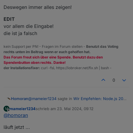
Deswegen immer alles zeigen!
EDIT
vor allem die Eingabe!
die ist ja falsch
kein Support per PN! - Fragen im Forum stellen -
Benutzt das Voting
rechts unten im Beitrag wenn er euch geholfen hat.
Das Forum freut sich über eine Spende. Benutzt dazu den
Spendenbutton oben rechts. Danke!
der Installationsfixer:
curl -fsL https://iobroker.net/fix.sh | bash -
0
@
mameier1234
sagte in
Wir Empfehlen: Node.js 20.x
Homoran
:-)
:
mameier1234
schrieb am
23. Mai 2024, 09:12
M
zuletzt editiert von
Offline
@
homoran
bei mir kommt bei "iob nodejs-
upgrade
" leider
nur:
und dann klemmts?
läuft jetzt ...
oder taucht der Prompt wieder auf?