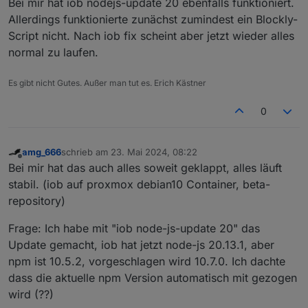
Bei mir hat iob nodejs-update 20 ebenfalls funktioniert.
Allerdings funktionierte zunächst zumindest ein Blockly-
Script nicht. Nach iob fix scheint aber jetzt wieder alles
normal zu laufen.
Es gibt nicht Gutes. Außer man tut es. Erich Kästner
0
amg_666
schrieb am
23. Mai 2024, 08:22
zuletzt editiert von
Offline
Bei mir hat das auch alles soweit geklappt, alles läuft
stabil. (iob auf proxmox debian10 Container, beta-
repository)
Frage: Ich habe mit "iob node-js-update 20" das
Update gemacht, iob hat jetzt node-js 20.13.1, aber
npm ist 10.5.2, vorgeschlagen wird 10.7.0. Ich dachte
dass die aktuelle npm Version automatisch mit gezogen
wird (??)