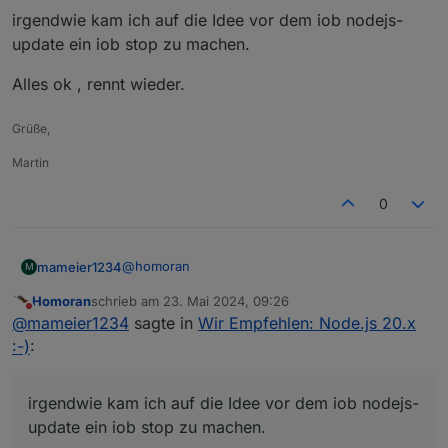
Deswegen immer alles zeigen!
irgendwie kam ich auf die Idee vor dem iob nodejs-
update ein iob stop zu machen.
EDIT
vor allem die Eingabe!
Alles ok , rennt wieder.
die ist ja falsch
Grüße,
Martin
0
@
homoran
mameier1234
M
Homoran
schrieb am
23. Mai 2024, 09:26
läuft jetzt ...
zuletzt editiert von
Nicht stören
@
mameier1234
sagte in
Wir Empfehlen: Node.js 20.x
irgendwie kam ich auf die Idee vor dem iob
:-)
:
nodejs-update ein iob stop zu machen.
Alles ok , rennt wieder.
irgendwie kam ich auf die Idee vor dem iob nodejs-
update ein iob stop zu machen.