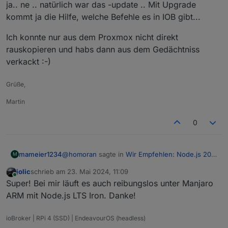
ja.. ne .. natürlich war das -update .. Mit Upgrade
kommt ja die Hilfe, welche Befehle es in IOB gibt...
Ich konnte nur aus dem Proxmox nicht direkt
rauskopieren und habs dann aus dem Gedächtniss
verkackt :-)
Grüße,
Martin
0
@
homoran
sagte in
Wir Empfehlen: Node.js 20.x
mameier1234
M
:-)
:
jolic
schrieb am
23. Mai 2024, 11:09
zuletzt editiert von
Online
aber auch wenn du es jetzt immer noch
Super! Bei mir läuft es auch reibungslos unter Manjaro
nicht zeigst hast du
update
geschrieben
ARM mit Node.js LTS Iron. Danke!
ja.. ne .. natürlich war das -update .. Mit
und nicht mehr
upgrade
Upgrade kommt ja die Hilfe, welche Befehle es
ioBroker | RPi 4 (SSD) | EndeavourOS (headless)
in IOB gibt...
Ich konnte nur aus dem Proxmox nicht direkt