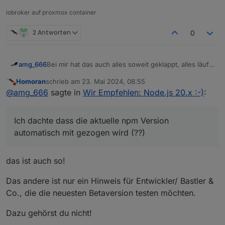
iobroker auf proxmox container
2 Antworten
0
Bei mir hat das auch alles soweit geklappt, alles läuft
amg_666
stabil. (iob auf proxmox debian10 Container, beta-
Homoran
schrieb am
23. Mai 2024, 08:55
repository)
Frage: Ich habe mit "iob node-js-update 20" das
zuletzt editiert von
Nicht stören
@
amg_666
sagte in
Wir Empfehlen: Node.js 20.x :-)
:
Update gemacht, iob hat jetzt node-js 20.13.1, aber
npm ist 10.5.2, vorgeschlagen wird 10.7.0. Ich dachte
dass die aktuelle npm Version automatisch mit
Ich dachte dass die aktuelle npm Version
gezogen wird (??)
automatisch mit gezogen wird (??)
das ist auch so!
Das andere ist nur ein Hinweis für Entwickler/ Bastler &
Co., die die neuesten Betaversion testen möchten.
Dazu gehörst du nicht!