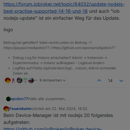
https://forum.iobroker.net/topic/64032/update-nodejs-
best-practise-supported-14-16-und-18
und auch "iob
nodejs-update" ist ein einfacher Weg für das Update.
Ingo
Beitrag hat geholfen? Votet rechts unten im Beitrag :-)
https://paypal.me/Apollon77 / https://github.com/sponsors/Apollon77
Debug-Log für Instanz einschalten? Admin -> Instanzen ->
Expertenmodus -> Instanz aufklappen - Loglevel ändern
Logfiles auf Platte /opt/iobroker/log/… nutzen, Admin schneidet
Zeilen ab
9 Antworten
14
Hallo alle zusammen,
apollon77
Feuersturm
schrieb am
22. Mai 2024, 14:52
mal wieder ist ein Jahr ins Land gegangen und das
zuletzt editiert von
Offline
Beim Device-Manager ist mit nodejs 20 folgendes
bedeutet das es wieder Neuigkeiten gibt was die bei
der Node.js Version angeht.
Node.js 20 wurde letztes Jahr veröffentlicht, seit
aufgetreten:
Oktober LTS und ist inzwischen unseren
https://github.com/ioBroker/ioBroker.device-