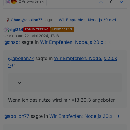
2 Antworten
0
@
apollon77
sagte in
Wir Empfehlen: Node.js 20.x :-)
:
Chaot
sigi234
FORUM TESTING
MOST ACTIVE
Online
und auch "iob nodejs-update" ist ein einfacher
schrieb am
22. Mai 2024, 17:18
zuletzt editiert von
Weg
@
chaot
sagte in
Wir Empfehlen: Node.js 20.x :-)
:
Wenn ich das nutze wird mir v18.20.3 angeboten
@
apollon77
sagte in
Wir Empfehlen: Node.js 20.x
:-)
:
Wenn ich das nutze wird mir v18.20.3 angeboten
@
apollon77
sagte in
Wir Empfehlen: Node.js 20.x :-)
: