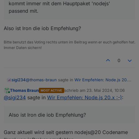
kommt immer mit dem Hauptpaket 'nodejs'
passend mit.
passend mit.
Also ist Iron die iob Empfehlung?
Bitte benutzt das Voting rechts unten im Beitrag wenn er euch geholfen hat.
Immer Daten sichern!
0
@
thomas-braun
sagte in
Wir Empfehlen: Node.js 20.x
sigi234
:-)
:
Thomas Braun
schrieb am
23. Mai 2024, 10:06
MOST ACTIVE
zuletzt editiert von
Online
@
amg_666
@
sigi234
sagte in
Wir Empfehlen: Node.js 20.x :-)
:
Hier die derzeitigen nodejs/npm - Kombinationen,
Von npm einfach die Finger lassen, die Version
so wie sie ausgeliefert werden.
Also ist Iron die iob Empfehlung?
kommt immer mit dem Hauptpaket 'nodejs'
Also ist Iron die iob Empfehlung?
passend mit.
Ganz aktuell wird seit gestern nodejs@20 Codename