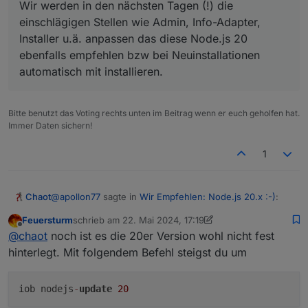
Wir werden in den nächsten Tagen (!) die
einschlägigen Stellen wie Admin, Info-Adapter,
Installer u.ä. anpassen das diese Node.js 20
ebenfalls empfehlen bzw bei Neuinstallationen
automatisch mit installieren.
Bitte benutzt das Voting rechts unten im Beitrag wenn er euch geholfen hat.
Immer Daten sichern!
1
@
apollon77
sagte in
Wir Empfehlen: Node.js 20.x :-)
:
Chaot
Feuersturm
schrieb am
22. Mai 2024, 17:19
zuletzt editiert von Feuersturm
Offline
und auch "iob nodejs-update" ist ein einfacher
@
chaot
noch ist es die 20er Version wohl nicht fest
Weg
hinterlegt. Mit folgendem Befehl steigst du um
Wenn ich das nutze wird mir v18.20.3 angeboten
iob nodejs
-
update
20