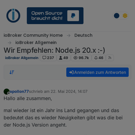
Weiter zum Inhalt
ioBroker Community Home
Deutsch
ioBroker Allgemein
Wir Empfehlen: Node.js 20.x :-)
ioBroker Allgemein
237
49
96.7k
46
Anmelden zum Antworten
apollon77
schrieb am
22. Mai 2024, 14:07
zuletzt editiert von
Offline
Hallo alle zusammen,
mal wieder ist ein Jahr ins Land gegangen und das
bedeutet das es wieder Neuigkeiten gibt was die bei
der Node.js Version angeht.