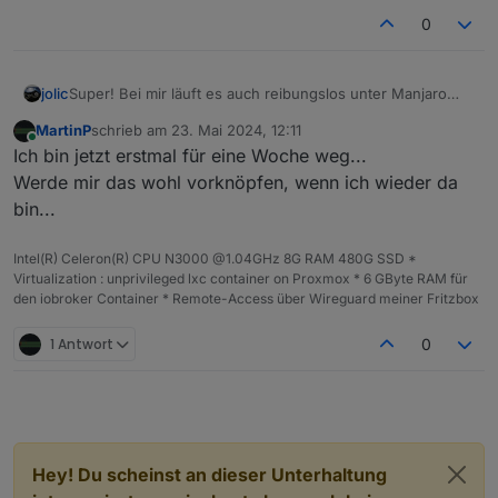
rauskopieren und habs dann aus dem
0
Gedächtniss verkackt :-)
jolic
Super! Bei mir läuft es auch reibungslos unter Manjaro
ARM mit Node.js LTS Iron. Danke!
MartinP
schrieb am
23. Mai 2024, 12:11
zuletzt editiert von
Online
Ich bin jetzt erstmal für eine Woche weg...
Werde mir das wohl vorknöpfen, wenn ich wieder da
bin...
Intel(R) Celeron(R) CPU N3000 @1.04GHz 8G RAM 480G SSD *
Virtualization : unprivileged lxc container on Proxmox * 6 GByte RAM für
den iobroker Container * Remote-Access über Wireguard meiner Fritzbox
1 Antwort
0
Hey! Du scheinst an dieser Unterhaltung