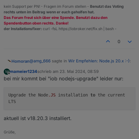
kein Support per PN! - Fragen im Forum stellen -
Benutzt das Voting
rechts unten im Beitrag wenn er euch geholfen hat.
Das Forum freut sich über eine Spende. Benutzt dazu den
Spendenbutton oben rechts. Danke!
der Installationsfixer:
curl -fsL https://iobroker.net/fix.sh | bash -
0
@
amg_666
sagte in
Wir Empfehlen: Node.js 20.x :-)
:
Homoran
mameier1234
schrieb am
23. Mai 2024, 08:59
M
zuletzt editiert von
Offline
bei mir kommt bei "iob nodejs-upgrade" leider nur:
Ich dachte dass die aktuelle npm Version
automatisch mit gezogen wird (??)
das ist auch so!
Upgrade the Node
.JS
installation
to
the current
Das andere ist nur ein Hinweis für Entwickler/
LTS
Bastler & Co., die die neuesten Betaversion testen
möchten.
Dazu gehörst du nicht!
aktuell ist v18.20.3 installiert.
Grüße,