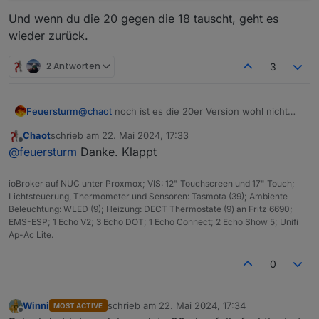
Und wenn du die 20 gegen die 18 tauscht, geht es
wieder zurück.
2 Antworten
3
@
chaot
noch ist es die 20er Version wohl nicht
Feuersturm
fest hinterlegt. Mit folgendem Befehl steigst du
Chaot
schrieb am
22. Mai 2024, 17:33
um
zuletzt editiert von
Offline
@
feuersturm
Danke. Klappt
Und wenn du die 20 gegen die 18 tauscht, geht es
wieder zurück.
ioBroker auf NUC unter Proxmox; VIS: 12" Touchscreen und 17" Touch;
Lichtsteuerung, Thermometer und Sensoren: Tasmota (39); Ambiente
Beleuchtung: WLED (9); Heizung: DECT Thermostate (9) an Fritz 6690;
EMS-ESP; 1 Echo V2; 3 Echo DOT; 1 Echo Connect; 2 Echo Show 5; Unifi
Ap-Ac Lite.
0
Winni
schrieb am
22. Mai 2024, 17:34
MOST ACTIVE
zuletzt editiert von
Offline