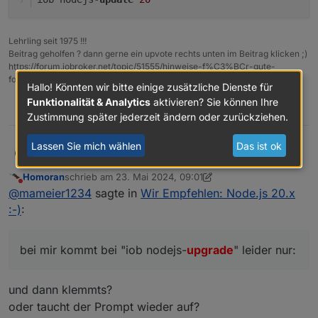
Lehrling seit 1975 !!!
Beitrag geholfen ? dann gerne ein upvote rechts unten im Beitrag klicken ;)
https://forum.iobroker.net/topic/51555/hinweise-f%C3%BCr-gute-
forenbeitr%C3%A4ge
Hallo! Könnten wir bitte einige zusätzliche Dienste für
Funktionalität & Analytics
aktivieren? Sie können Ihre
1
Zustimmung später jederzeit ändern oder zurückziehen.
Lassen Sie mich wählen
Das ist ok
bei mir kommt bei "iob nodejs-upgrade" leider
mameier1234
M
nur:
Homoran
schrieb am
23. Mai 2024, 09:01
zuletzt editiert von Homoran
Nicht stören
@
mameier1234
sagte in
Wir Empfehlen: Node.js 20.x
aktuell ist v18.20.3 installiert.
:-)
:
bei mir kommt bei "iob nodejs-
upgrade
" leider nur:
und dann klemmts?
oder taucht der Prompt wieder auf?