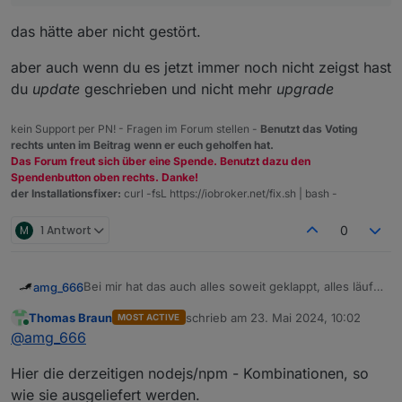
das hätte aber nicht gestört.
aber auch wenn du es jetzt immer noch nicht zeigst hast
du
update
geschrieben und nicht mehr
upgrade
kein Support per PN! - Fragen im Forum stellen -
Benutzt das Voting
rechts unten im Beitrag wenn er euch geholfen hat.
Das Forum freut sich über eine Spende. Benutzt dazu den
Spendenbutton oben rechts. Danke!
der Installationsfixer:
curl -fsL https://iobroker.net/fix.sh | bash -
M
1 Antwort
0
Bei mir hat das auch alles soweit geklappt, alles läuft
amg_666
stabil. (iob auf proxmox debian10 Container, beta-
Thomas Braun
schrieb am
23. Mai 2024, 10:02
MOST ACTIVE
repository)
Frage: Ich habe mit "iob node-js-update 20" das
zuletzt editiert von
Online
@
amg_666
Update gemacht, iob hat jetzt node-js 20.13.1, aber
npm ist 10.5.2, vorgeschlagen wird 10.7.0. Ich dachte
Hier die derzeitigen nodejs/npm - Kombinationen, so
dass die aktuelle npm Version automatisch mit
gezogen wird (??)
wie sie ausgeliefert werden.