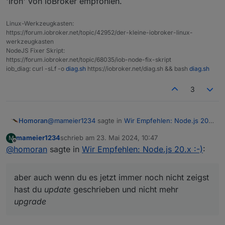
'Iron' von ioBroker empfohlen.
Linux-Werkzeugkasten:
https://forum.iobroker.net/topic/42952/der-kleine-iobroker-linux-
werkzeugkasten
NodeJS Fixer Skript:
https://forum.iobroker.net/topic/68035/iob-node-fix-skript
iob_diag: curl -sLf -o
diag.sh
https://iobroker.net/diag.sh && bash
diag.sh
3
@
mameier1234
sagte in
Wir Empfehlen: Node.js 20.x
Homoran
:-)
:
mameier1234
schrieb am
23. Mai 2024, 10:47
M
zuletzt editiert von
Offline
@
homoran
sagte in
irgendwie kam ich auf die Idee vor dem iob
Wir Empfehlen: Node.js 20.x :-)
:
nodejs-update ein iob stop zu machen.
das hätte aber nicht gestört.
aber auch wenn du es jetzt immer noch nicht zeigst
aber auch wenn du es jetzt immer noch nicht zeigst
hast du
update
geschrieben und nicht mehr
hast du
update
geschrieben und nicht mehr
upgrade
upgrade