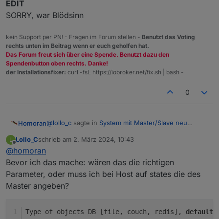
EDIT
SORRY, war Blödsinn
***
X-Server-Setup
***
X-Server:
false
Desktop:
kein Support per PN! - Fragen im Forum stellen -
Benutzt das Voting
rechts unten im Beitrag wenn er euch geholfen hat.
Terminal:
tty
Das Forum freut sich über eine Spende. Benutzt dazu den
Boot Target:
graphical.target
Spendenbutton oben rechts. Danke!
der Installationsfixer:
curl -fsL https://iobroker.net/fix.sh | bash -
***
MEMORY
***
total
used
free
sha
0
Mem:
923M
211M
262M
Swap:
99M
3.
0M
96M
Total:
1.
0G
214M
359M
@
lollo_c
sagte in
System mit Master/Slave neu
Homoran
aufsetzen
:
923
M
total
memory
Lollo_C
schrieb am
2. März 2024, 10:43
L
zuletzt editiert von
Offline
211
M
used
memory
@
homoran
Am Slave habe ich ja nichts geändert.
283
M
active
memory
Bevor ich das mache: wären das die richtigen
312
M
inactive
memory
Parameter, oder muss ich bei Host auf states die des
mach da mal
iob setup custom
und
262
M
free
memory
prüfe/korrigiere die Parameter
Master angeben?
79
M
buffer
memory
laut Konfiguration im ersten Post hast du jsonl
369
M
swap
cache
eingestellt
99
M
total
swap
Type of objects DB [file, couch, redis], 
default
 
EDIT