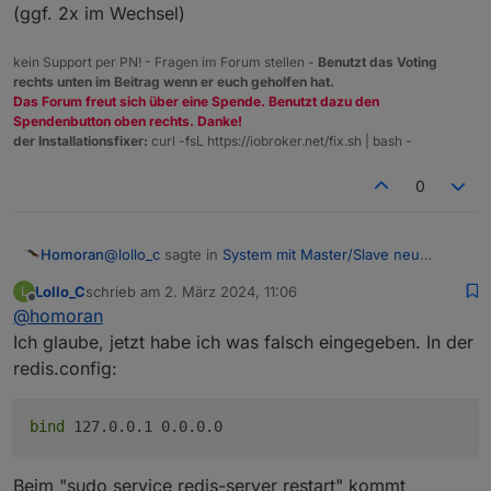
500
https://deb.nodesource.com/node_18.x
nod
(ggf. 2x im Wechsel)
18.5
.0
-1nodesource1
600
500
https://deb.nodesource.com/node_18.x
nod
kein Support per PN! - Fragen im Forum stellen -
Benutzt das Voting
18.4
.0
-1nodesource1
600
rechts unten im Beitrag wenn er euch geholfen hat.
500
https://deb.nodesource.com/node_18.x
nod
Das Forum freut sich über eine Spende. Benutzt dazu den
18.3
.0
-1nodesource1
600
Spendenbutton oben rechts. Danke!
der Installationsfixer:
curl -fsL https://iobroker.net/fix.sh | bash -
500
https://deb.nodesource.com/node_18.x
nod
18.2
.0
-1nodesource1
600
0
500
https://deb.nodesource.com/node_18.x
nod
18.1
.0
-1nodesource1
600
500
https://deb.nodesource.com/node_18.x
nod
@
lollo_c
sagte in
System mit Master/Slave neu
Homoran
18.0
.0
-1nodesource1
600
aufsetzen
:
500
https://deb.nodesource.com/node_18.x
nod
Lollo_C
schrieb am
2. März 2024, 11:06
L
zuletzt editiert von
10.24
.0
~dfsg-1~deb10u3
500
Offline
@
homoran
@
homoran
sagte in
System mit Master/Slave
500
http://raspbian.raspberrypi.org/raspbian
neu aufsetzen
:
Ich glaube, jetzt habe ich was falsch eingegeben. In der
dann bitte nochmal auf dem Master in der redis.conf
redis.config:
explizit die 0.0.0.0 freigeben (über bind)
Temp directories causing npm8 problem:
0
und läuft's jetzt?
wenn das auch nicht hilft, Master und slave neu
No
problems
detected
starten (ggf. 2x im Wechsel)
bind
127.0.0.1 0.0.0.0
Errors in npm tree:
nein, leider nicht.
Beim "sudo service redis-server restart" kommt
***
ioBroker-Installation
***