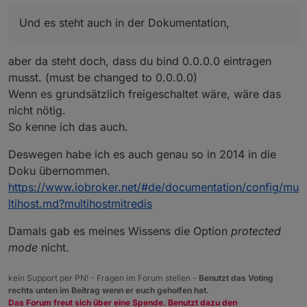
nicht anders. Und es steht auch in der
Dokumentation, wobei es in der Multihost Doku
https://www.iobroker.net/#en/documentation/confi
Und es steht auch in der Dokumentation,
vielleicht nachgezogen werden sollte.
g/redis.md
aber da steht doch, dass du bind 0.0.0.0 eintragen
musst. (must be changed to 0.0.0.0)
Wenn es grundsätzlich freigeschaltet wäre, wäre das
nicht nötig.
So kenne ich das auch.
Deswegen habe ich es auch genau so in 2014 in die
Doku übernommen.
https://www.iobroker.net/#de/documentation/config/mu
ltihost.md?multihostmitredis
Damals gab es meines Wissens die Option
protected
mode
nicht.
kein Support per PN! - Fragen im Forum stellen -
Benutzt das Voting
rechts unten im Beitrag wenn er euch geholfen hat.
Das Forum freut sich über eine Spende. Benutzt dazu den