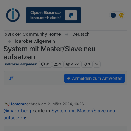
Weiter zum Inhalt
ioBroker Community Home
Deutsch
ioBroker Allgemein
System mit Master/Slave neu
aufsetzen
ioBroker Allgemein
31
4
4.7k
3
Anmelden zum Antworten
Homoran
schrieb am
2. März 2024, 10:26
zuletzt editiert von
Nicht stören
@
marc-berg
sagte in
System mit Master/Slave neu
aufsetzen
: