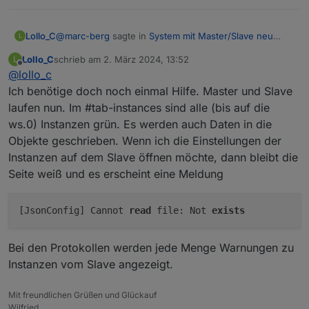
@
marc-berg
sagte in
System mit Master/Slave neu
Lollo_C
L
aufsetzen
:
Lollo_C
schrieb am
2. März 2024, 13:52
L
zuletzt editiert von
Offline
@
lollo_c
Hast du
Ich benötige doch noch einmal Hilfe. Master und Slave
DAS WAR ES! Vielen Dank, jetzt ist der Slave da.
laufen nun. Im #tab-instances sind alle (bis auf die
ws.0) Instanzen grün. Es werden auch Daten in die
in der redis.conf eingestellt?
Objekte geschrieben. Wenn ich die Einstellungen der
Instanzen auf dem Slave öffnen möchte, dann bleibt die
Seite weiß und es erscheint eine Meldung
[JsonConfig] Cannot
read
file: Not
exists
Bei den Protokollen werden jede Menge Warnungen zu
Instanzen vom Slave angezeigt.
Mit freundlichen Grüßen und Glückauf
Wilfried