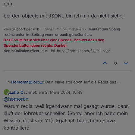
rein.
/dev/mmcblk0p1
vfat
253M
49M
204M
20
%
/boot
tmpfs
tmpfs
93M
0
93M
0
%
/run/
bei den objects mit JSONL bin ich mir da nicht sicher
Messages concerning ext4 filesystem in dmesg:
kein Support per PN! - Fragen im Forum stellen -
Benutzt das Voting
[
Fri
Mar
1
19
:15:07
2024
] 
Kernel command line:
cohe
rechts unten im Beitrag wenn er euch geholfen hat.
[
Fri
Mar
1
19
:15:10
2024
] 
EXT4-fs
(mmcblk0p2):
moun
Das Forum freut sich über eine Spende. Benutzt dazu den
[
Fri
Mar
1
19
:15:10
2024
] 
VFS:
Mounted
root
(ext4
f
Spendenbutton oben rechts. Danke!
[
Fri
Mar
1
19
:15:13
2024
] 
EXT4-fs
(mmcblk0p2):
re-m
der Installationsfixer:
curl -fsL https://iobroker.net/fix.sh | bash -
Show
mounted
filesystems
\(real
ones
only\):
0
TARGET
SOURCE
FSTYPE
OPTIONS
/
/dev/mmcblk0p2
ext4
rw,noatime
|-/sys/fs/bpf
none
bpf
rw,nosuid,nod
@
lollo_c
Dein slave soll doch auf die Redis des
Homoran
Masters zugreifen
|-/run/owfs
OWFS
fuse.OWFS
rw,nosuid,nod
Lollo_C
schrieb am
2. März 2024, 10:49
L
(wieso überhaupt redis?)
dann muss hier (beim Slave) auch die IP des Masters
`-/boot
/dev/mmcblk0p1
vfat
rw,relatime,f
zuletzt editiert von
Offline
@
homoran
rein.
bei den objects mit JSONL bin ich mir da nicht sicher
Warum redis: weil irgendwann mal gesagt wurde, dann
Files in neuralgic directories:
läuft der iobroker schneller. (Sorry, aber ich habe mein
/var:
Wissen meist von YT). Egal: ich habe beim Slave
2.
6G
/var/
kontrolliert:
2.
3G
/var/cache/apt/archives