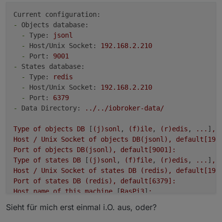
2.
3G
/var/cache/apt
Current configuration:
2.
3G
/var/cache
-
Objects database:
147M
/var/lib
-
Type:
jsonl
-
Host/Unix Socket:
192.168
.2
.210
Archived
and
active
journals
take
up
17.
3M
in
the
fi
-
Port:
9001
-
States database:
/opt/iobroker/backups:
-
Type:
redis
169M
/opt/iobroker/backups/
-
Host/Unix Socket:
192.168
.2
.210
-
Port:
6379
/opt/iobroker/iobroker-data:
-
Data Directory:
../../iobroker-data/
42M
/opt/iobroker/iobroker-data/
22M
/opt/iobroker/iobroker-data/files
Type
of
objects
DB
 [
(j)sonl
, 
(f)ile
, 
(r)edis
, 
...
]
,
15M
/opt/iobroker/iobroker-data/backup-objects
Host
/
Unix
Socket
of
objects
DB(jsonl),
default[192
8.
0M
/opt/iobroker/iobroker-data/files/vis
Port
of
objects
DB(jsonl),
default[9001]:
7.
9M
/opt/iobroker/iobroker-data/files/web
Type
of
states
DB
 [
(j)sonl
, 
(f)file
, 
(r)edis
, 
...
]
,
Host
/
Unix
Socket
of
states
DB
(redis),
default[192
The five largest files in iobroker-data are:
Port
of
states
DB
(redis),
default[6379]:
2.
0M
/opt/iobroker/iobroker-data/objects.json.mig
Host
name
of
this
machine
 [
RasPi3
]
:
2.
0M
/opt/iobroker/iobroker-data/objects.json.bak
updating
conf/iobroker.json
636K
/opt/iobroker/iobroker-data/backup-objects/2
Sieht für mich erst einmal i.O. aus, oder?
632K
/opt/iobroker/iobroker-data/backup-objects/2