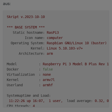
aus:
Skript
v.2023-10-10
***
BASE
SYSTEM
***
Static hostname:
RasPi3
Icon name:
computer
Operating System:
Raspbian
GNU/Linux
10
(buster)
Kernel:
Linux
5.10
.103
-v7+
Architecture:
arm
Model           :
Raspberry
Pi
3
Model
B
Plus
Rev
1.
Docker          :
false
Virtualization  :
none
Kernel          :
armv7l
Userland        :
armhf
Systemuptime and Load:
11
:22:26
up
16
:07,
1
user,
load average:
0.32
,
0.
CPU threads:
4