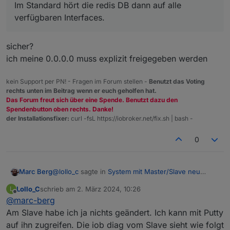
Im Standard hört die redis DB dann auf alle
verfügbaren Interfaces.
sicher?
ich meine 0.0.0.0 muss explizit freigegeben werden
kein Support per PN! - Fragen im Forum stellen -
Benutzt das Voting
rechts unten im Beitrag wenn er euch geholfen hat.
Das Forum freut sich über eine Spende. Benutzt dazu den
Spendenbutton oben rechts. Danke!
der Installationsfixer:
curl -fsL https://iobroker.net/fix.sh | bash -
0
@
lollo_c
sagte in
System mit Master/Slave neu
Marc Berg
aufsetzen
:
Lollo_C
schrieb am
2. März 2024, 10:26
L
zuletzt editiert von
Offline
@
marc-berg
Das sieht jetzt eigentlich gut aus. Habe erstmal
Am Slave habe ich ja nichts geändert. Ich kann mit Putty
keine Idee, was da noch schief sein könnte. Die IP
auf ihn zugreifen. Die iob diag vom Slave sieht wie folgt
auf dem Slave passt ganz sicher?