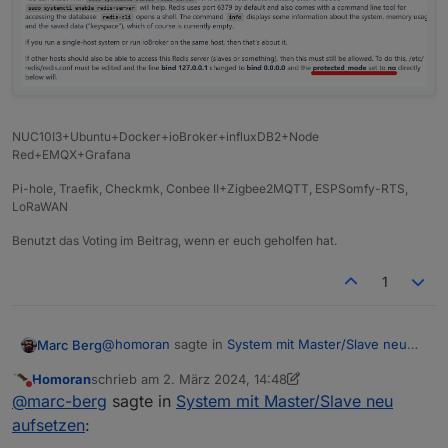
NUC10I3+Ubuntu+Docker+ioBroker+influxDB2+Node
Red+EMQX+Grafana
Pi-hole, Traefik, Checkmk, Conbee II+Zigbee2MQTT, ESPSomfy-RTS,
LoRaWAN
Benutzt das Voting im Beitrag, wenn er euch geholfen hat.
1
@
homoran
sagte in
System mit Master/Slave neu
Marc Berg
aufsetzen
:
Homoran
schrieb am
2. März 2024, 14:48
zuletzt editiert von Homoran
3. Feb. 2024, 15:52
Nicht stören
ist das neu(er)?
@
marc-berg
sagte in
System mit Master/Slave neu
und deswegen jetzt 0.0.0.0 als default?
aufsetzen
:
Ob das neu ist, kann ich nicht sagen, ich kenne es