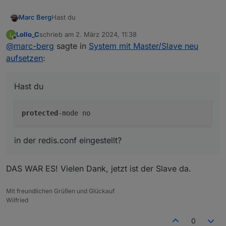
2024-03-02 11:24:24.292  - info:
host.RasPi3
iobroke
2024-03-02 11:24:24.302  - info:
host.RasPi3
Copyrig
Hast du
Marc Berg
2024-03-02 11:24:24.304  - info: host.RasPi3 hostnam
Lollo_C
schrieb am
2. März 2024, 11:38
L
2024-03-02 11:24:24.305  - info: host.RasPi3 ip addr
zuletzt editiert von
Offline
@
marc-berg
sagte in
System mit Master/Slave neu
2024-03-02 11:24:54.355  - error:
host.RasPi3
No
con
in der redis.conf eingestellt?
aufsetzen
:
2024-03-02 11:24:54.369  - info:
host.RasPi3
iobroke
Hast du
protected
in der redis.conf eingestellt?
DAS WAR ES! Vielen Dank, jetzt ist der Slave da.
Mit freundlichen Grüßen und Glückauf
Wilfried
0