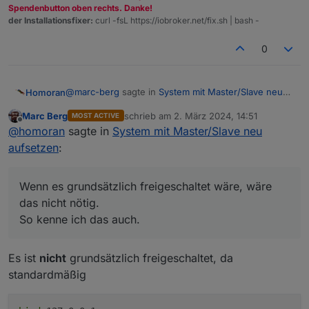
Spendenbutton oben rechts. Danke!
der Installationsfixer:
curl -fsL https://iobroker.net/fix.sh | bash -
0
@
marc-berg
sagte in
System mit Master/Slave neu
Homoran
aufsetzen
:
Marc Berg
schrieb am
2. März 2024, 14:51
MOST ACTIVE
zuletzt editiert von
Offline
Und es steht auch in der Dokumentation,
@
homoran
sagte in
System mit Master/Slave neu
aufsetzen
:
aber da steht doch, dass du bind 0.0.0.0 eintragen
musst. (must be changed to 0.0.0.0)
Wenn es grundsätzlich freigeschaltet wäre, wäre
Wenn es grundsätzlich freigeschaltet wäre, wäre das
Deswegen habe ich es auch genau so in 2014 in die
das nicht nötig.
nicht nötig.
Doku übernommen.
So kenne ich das auch.
https://www.iobroker.net/#de/documentation/config/
Damals gab es meines Wissens die Option
protected
So kenne ich das auch.
multihost.md?multihostmitredis
mode
nicht.
Es ist
nicht
grundsätzlich freigeschaltet, da
standardmäßig