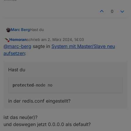
0
Hast du
Marc Berg
Homoran
schrieb am
2. März 2024, 14:03
zuletzt editiert von
Nicht stören
@
marc-berg
sagte in
System mit Master/Slave neu
in der redis.conf eingestellt?
aufsetzen
:
Hast du
protected
in der redis.conf eingestellt?
ist das neu(er)?
und deswegen jetzt 0.0.0.0 als default?