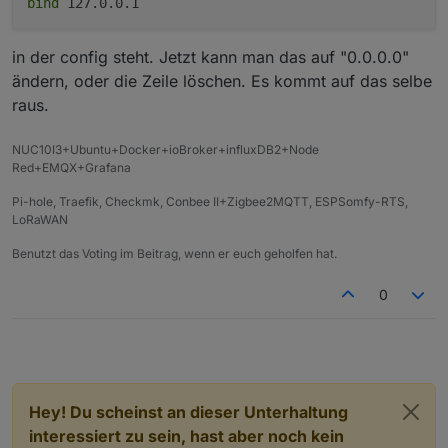
bind
127.0.0.1
in der config steht. Jetzt kann man das auf "0.0.0.0"
ändern, oder die Zeile löschen. Es kommt auf das selbe
raus.
NUC10I3+Ubuntu+Docker+ioBroker+influxDB2+Node
Red+EMQX+Grafana
Pi-hole, Traefik, Checkmk, Conbee II+Zigbee2MQTT, ESPSomfy-RTS,
LoRaWAN
Benutzt das Voting im Beitrag, wenn er euch geholfen hat.
0
Hey! Du scheinst an dieser Unterhaltung
interessiert zu sein, hast aber noch kein