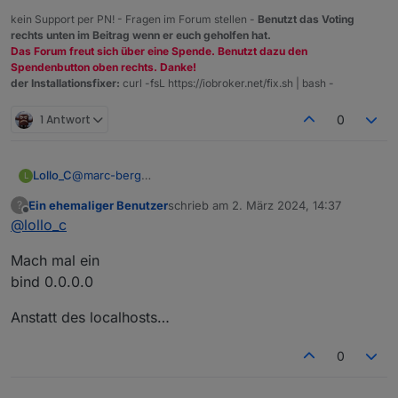
kein Support per PN! - Fragen im Forum stellen -
Benutzt das Voting
rechts unten im Beitrag wenn er euch geholfen hat.
Das Forum freut sich über eine Spende. Benutzt dazu den
Spendenbutton oben rechts. Danke!
der Installationsfixer:
curl -fsL https://iobroker.net/fix.sh | bash -
1 Antwort
0
Lollo_C
@
marc-berg
L
Ich hatte die redis.config gerade durchgeschaut und
Ein ehemaliger Benutzer
schrieb am
2. März 2024, 14:37
?
nur die o.g. Zeile gefunden.
zuletzt editiert von
Offline
@
lollo_c
Mach mal ein
bind 0.0.0.0
Anstatt des localhosts…
0