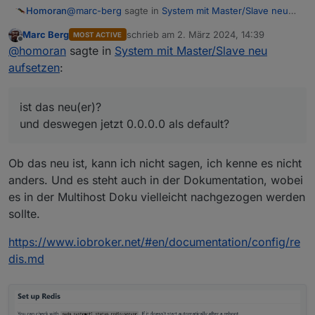
@
marc-berg
sagte in
System mit Master/Slave neu
Homoran
aufsetzen
:
Marc Berg
schrieb am
2. März 2024, 14:39
MOST ACTIVE
zuletzt editiert von
Offline
Hast du
@
homoran
sagte in
System mit Master/Slave neu
aufsetzen
:
ist das neu(er)?
und deswegen jetzt 0.0.0.0 als default?
in der redis.conf eingestellt?
ist das neu(er)?
und deswegen jetzt 0.0.0.0 als default?
Ob das neu ist, kann ich nicht sagen, ich kenne es nicht
anders. Und es steht auch in der Dokumentation, wobei
es in der Multihost Doku vielleicht nachgezogen werden
sollte.
https://www.iobroker.net/#en/documentation/config/re
dis.md