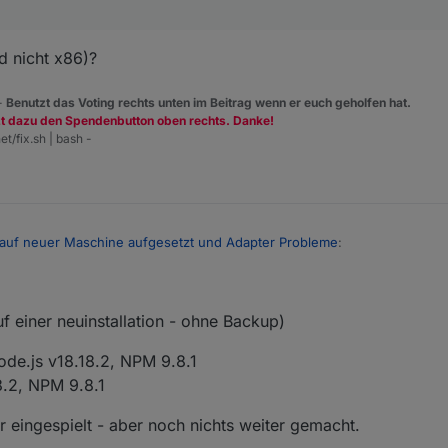
d nicht x86)?
 -
Benutzt das Voting rechts unten im Beitrag wenn er euch geholfen hat.
zt dazu den Spendenbutton oben rechts. Danke!
et/fix.sh | bash -
 auf neuer Maschine aufgesetzt und Adapter Probleme
:
uf einer neuinstallation - ohne Backup)
MD64 und nicht x86)?
ode.js v18.18.2, NPM 9.8.1
8.2, NPM 9.8.1
r eingespielt - aber noch nichts weiter gemacht.