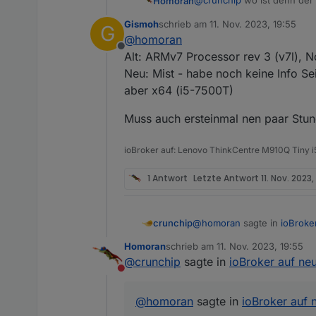
@
crunchip
wo ist denn der
Homoran
ich verstehe den Fehler im
Gismoh
schrieb am
11. Nov. 2023, 19:55
G
Alt: arm v7 mit node v18, n
zuletzt editiert von
@
homoran
Neu: amd64(??) node18, n
Offline
@
Gismoh
bitte bestätigen o
Alt: ARMv7 Processor rev 3 (v7l), N
Neu: Mist - habe noch keine Info Seite
aber x64 (i5-7500T)
Muss auch ersteinmal nen paar Stund
ioBroker auf: Lenovo ThinkCentre M910Q Tiny
1 Antwort
Letzte Antwort
11. Nov. 2023,
@
homoran
sagte in
ioBroke
crunchip
Homoran
schrieb am
11. Nov. 2023, 19:55
zuletzt editiert von
@
crunchip
sagte in
ioBroker auf ne
im nagelneuen System wur
Nicht stören
eben, aber nicht mit dem ba
@
homoran
sagte in
ioBroker auf 