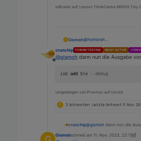
ioBroker auf: Lenovo ThinkCentre M910Q Tiny
@
homoran
Gismoh
G
ja, amd64 (ble lief ja auch be
crunchip
FORUM TESTING
MOST ACTIVE
DEV
Alt: ARMv7 Processor rev 3 (v
@
gismoh
dann nun die Ausgabe vo
Neu: Architektur x64, Node.js
Offline
Backup ist auf Neuinstallatio
iob
add
ble
--debug
umgestiegen von Proxmox auf Unraid
G
2 Antworten
Letzte Antwort
11. Nov. 20
@
gismoh
dann nun die Aus
crunchip
Gismoh
schrieb am
11. Nov. 2023, 22:13
G
zuletzt editiert von Gismoh
11. Nov.