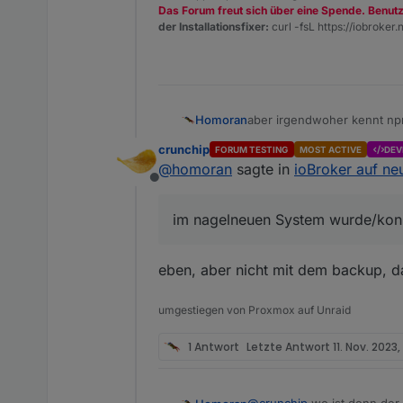
Das Forum freut sich über eine Spende. Benut
der Installationsfixer:
curl -fsL https://iobroker.n
aber irgendwoher kennt np
Homoran
nutzt ein
npm cache clea
crunchip
FORUM TESTING
MOST ACTIVE
DEV
im nagelneuen System wurde
@
homoran
sagte in
ioBroker auf ne
Offline
dann muss der Mist doch i
Da ist aber nix von node un
im nagelneuen System wurde/konnt
eben, aber nicht mit dem backup, da
umgestiegen von Proxmox auf Unraid
1 Antwort
Letzte Antwort
11. Nov. 2023,