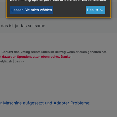
Lassen Sie mich wählen
Das ist ok
das ist ja das seltsame
 -
Benutzt das Voting rechts unten im Beitrag wenn er euch geholfen hat.
zt dazu den Spendenbutton oben rechts. Danke!
et/fix.sh | bash -
7l), Node.js v18.18.2, NPM 9.8.1
fo Seite installiert ;)
r Stunden off - nicht nur mein Kopf qualmt ;)
er Maschine aufgesetzt und Adapter Probleme
: