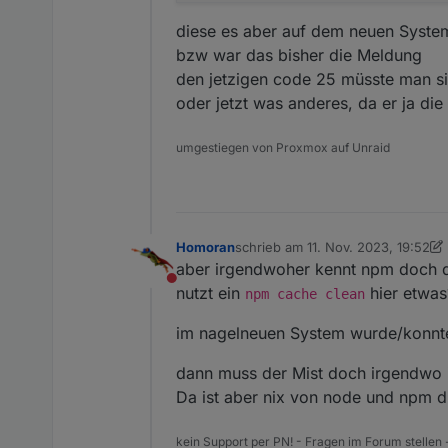
diese es aber auf dem neuen System
bzw war das bisher die Meldung
den jetzigen code 25 müsste man si
oder jetzt was anderes, da er ja di
umgestiegen von Proxmox auf Unraid
Homoran
schrieb am
11. Nov. 2023, 19:52
zuletzt editiert von Homoran
11. N
aber irgendwoher kennt npm doch d
Nicht stören
nutzt ein
hier etwas
npm cache clean
im nagelneuen System wurde/konnte 
dann muss der Mist doch irgendwo 
Da ist aber nix von node und npm dr
kein Support per PN! - Fragen im Forum stellen