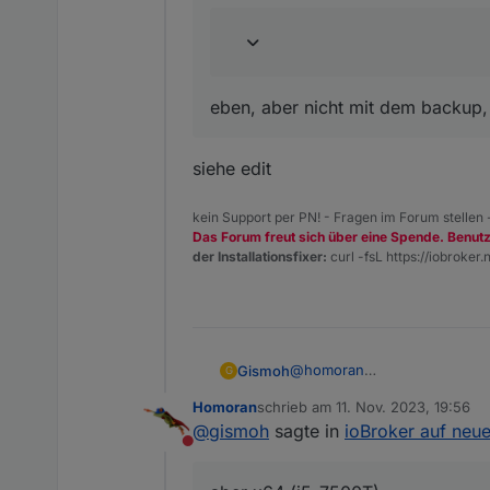
eben, aber nicht mit dem backup, 
siehe edit
kein Support per PN! - Fragen im Forum stellen
Das Forum freut sich über eine Spende. Benut
der Installationsfixer:
curl -fsL https://iobroker.n
@
homoran
Gismoh
G
Alt: ARMv7 Processor rev 3 (v
Homoran
schrieb am
11. Nov. 2023, 19:56
Neu: Mist - habe noch keine In
Muss auch ersteinmal nen paa
zuletzt editiert von
@
gismoh
sagte in
ioBroker auf neu
aber x64 (i5-7500T)
Nicht stören