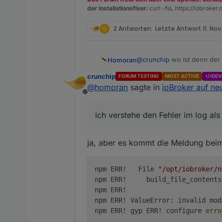
der Installationsfixer:
curl -fsL https://iobroker.n
G
2 Antworten
Letzte Antwort
11. Nov
@
crunchip
wo ist denn der
Homoran
ich verstehe den Fehler im
crunchip
FORUM TESTING
MOST ACTIVE
DEV
Alt: arm v7 mit node v18, n
@
homoran
sagte in
ioBroker auf ne
Neu: amd64(??) node18, n
Offline
@
Gismoh
bitte bestätigen o
ich verstehe den Fehler im log a
ja, aber es kommt die Meldung beim 
npm ERR!   File 
"/opt/iobroker/n
npm ERR!     build_file_contents
npm ERR!                        
npm ERR! ValueError: invalid mod
npm ERR! gyp ERR! configure 
erro