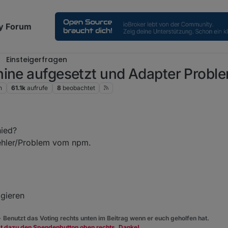
y Forum
Einsteigerfragen
hine aufgesetzt und Adapter Probl
n
61.1k
aufrufe
8
beobachtet
hied?
 Fehler/Problem vom npm.
igieren
 -
Benutzt das Voting rechts unten im Beitrag wenn er euch geholfen hat.
zt dazu den Spendenbutton oben rechts. Danke!