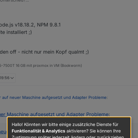
 Unterschied?
 log als Fehler/Problem vom npm.
pm v9
pm9
der korrigieren
ode.js v18.18.2, NPM 9.8.1
 installiert ;)
en off - nicht nur mein Kopf qualmt ;)
 i5-7500T 16 GB mit proxmox in VM (Bookworm)
 19:56
r auf neuer Maschine aufgesetzt und Adapter Probleme
:
uer Maschine aufgesetzt und Adapter Probleme
:
de/konnte doch ble installiert (werden).
Hallo! Könnten wir bitte einige zusätzliche Dienste für
ckup, das ist ja das seltsame
Funktionalität & Analytics
aktivieren? Sie können Ihre
neuer Maschine aufgesetzt und Adapter Probleme
:
Zustimmung später jederzeit ändern oder zurückziehen.