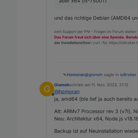
aber x64 (i5-7500T)
und das richtige Debian (AMD64 un
kein Support per PN! - Fragen im Forum stellen
Das Forum freut sich über eine Spende. Benut
der Installationsfixer:
curl -fsL https://iobroker.n
@
gismoh
sagte in
ioBroker
Homoran
Gismoh
schrieb am
11. Nov. 2023, 21:12
G
zuletzt editiert von
@
homoran
aber x64 (i5-7500T)
Offline
ja, amd64 (ble lief ja auch bereits a
und das richtige Debian (A
Alt: ARMv7 Processor rev 3 (v7l), N
Neu: Architektur x64, Node.js v18.1
Backup ist auf Neuinstallation wiede