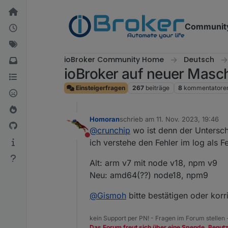
Weiter zum Inhalt
Communit
ioBroker Community Home
Deutsch
ioBroker auf neuer Masc
Einsteigerfragen
267
beiträge
8
kommentatore
Homoran
schrieb am
11. Nov. 2023, 19:46
zuletzt editiert von
@
crunchip
wo ist denn der Untersc
Nicht stören
ich verstehe den Fehler im log als
Alt: arm v7 mit node v18, npm v9
Neu: amd64(??) node18, npm9
@
Gismoh
bitte bestätigen oder korr
kein Support per PN! - Fragen im Forum stellen
Das Forum freut sich über eine Spende. Benut