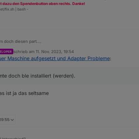
zt dazu den Spendenbutton oben rechts. Danke!
et/fix.sh | bash -
m doch diesen part.
n
hier etwas?
schrieb am
11. Nov. 2023, 19:54
ELOPER
/konnte doch ble installiert (werden).
zuletzt editiert von
uer Maschine aufgesetzt und Adapter Probleme
:
rgendwo im Backup sein.
d npm drin.
e doch ble installiert (werden).
s ist ja das seltsame
 19:55