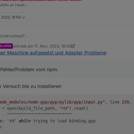
et/fix.sh | bash -
. 2023, 19:50
 Unterschied?
 log als Fehler/Problem vom npm.
schrieb am
11. Nov. 2023, 19:50
ELOPER
pm v9
zuletzt editiert von crunchip
11. Nov. 2023, 20:53
uer Maschine aufgesetzt und Adapter Probleme
:
pm9
der korrigieren
ls Fehler/Problem vom npm.
Versuch ble zu installieren
ode_modules/node-gyp/gyp/pylib/gyp/input.py"
, line 
239
, 
 = 
open
(build_file_path, 
"rU"
).
read
()

   ^^^^^^^^^^^^^^^^^^^^^^^^^^^

e: 
'rU'
while
 trying to 
load
 binding.gyp

r