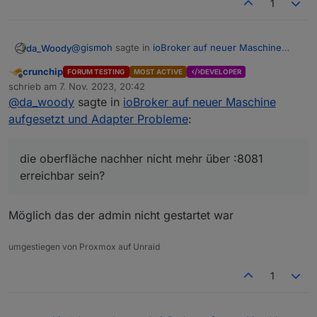
1
@
gismoh
sagte in
ioBroker auf neuer Maschine
da_Woody
aufgesetzt und Adapter Probleme
:
crunchip
FORUM TESTING
MOST ACTIVE
DEVELOPER
Offline
Dachte Backitup, ist das "Mittel der Wahl"?
schrieb am
7. Nov. 2023, 20:42
zuletzt editiert von
@
da_woody
sagte in
ioBroker auf neuer Maschine
aufgesetzt und Adapter Probleme
:
jo, auf einem nackten system.
offensichtlich knallt dir da was rein. warum sollte die
oberfläche nachher nicht mehr über :8081
die oberfläche nachher nicht mehr über :8081
erreichbar sein?
erreichbar sein?
das war, was mich nochmal nachlesen hat lassen...
Möglich das der admin nicht gestartet war
umgestiegen von Proxmox auf Unraid
1