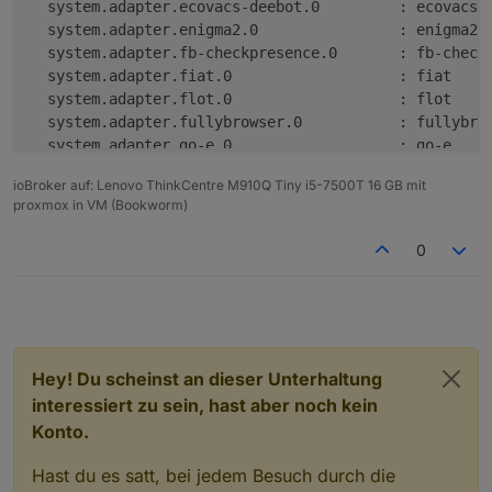
system.adapter.ecovacs-deebot.0         : ecovacs-
system.adapter.enigma2.0                : enigma2 
system.adapter.fb-checkpresence.0       : fb-check
system.adapter.fiat.0                   : fiat    
system.adapter.flot.0                   : flot    
system.adapter.fullybrowser.0           : fullybro
system.adapter.go-e.0                   : go-e    
system.adapter.go-e.1                   : go-e    
ioBroker auf: Lenovo ThinkCentre M910Q Tiny i5-7500T 16 GB mit
system.adapter.ham.0                    : ham     
proxmox in VM (Bookworm)
system.adapter.harmony.0                : harmony 
system.adapter.hue-extended.0           : hue-exte
0
system.adapter.hue.0                    : hue     
system.adapter.icons-mfd-svg.0          : icons-mf
system.adapter.influxdb.0               : influxdb
system.adapter.info.0                   : info    
system.adapter.iot.0                    : iot     
system.adapter.javascript.0             : javascri
Hey! Du scheinst an dieser Unterhaltung
system.adapter.meross.0                 : meross  
interessiert zu sein, hast aber noch kein
system.adapter.mihome-vacuum.0          : mihome-v
Konto.
system.adapter.mihome-vacuum.2          : mihome-v
system.adapter.mobile.0                 : mobile  
Hast du es satt, bei jedem Besuch durch die
system.adapter.openweathermap.0         : openweat