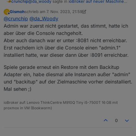
@
da_woody
sagte in
ioBroker auf neuer Maschine
crunchip
aufgesetzt und Adapter Probleme
:
Gismoh
schrieb am
7. Nov. 2023, 21:59
G
zuletzt editiert von Gismoh
11. Juli 2023, 23:01
Offline
@
crunchip
@
die oberfläche nachher nicht mehr über :8081
da_Woody
erreichbar sein?
Admin war zuerst nicht gestartet, das stimmt, hatte ich
Möglich das der admin nicht gestartet war
aber über die Console nachgeholt.
Aber auch danach war er unter :8081 nicht erreichbar.
Erst nachdem ich über die Console einen "admin.1"
installiert hatte, war dieser dann über :8091 erreichbar.
Spiele gerade erneut ein Restore mit dem Backitup
Adapter ein, habe diesmal alle Instanzen außer "admin"
und "backitup" auf der Zielmaschine vorher deinstalliert.
Mal sehen ;)
ioBroker auf: Lenovo ThinkCentre M910Q Tiny i5-7500T 16 GB mit
proxmox in VM (Bookworm)
0