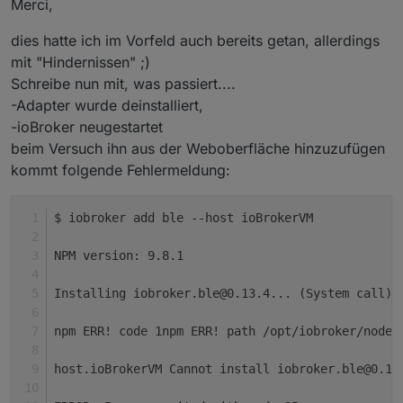
Merci,
Moin,
aufgespielt.
dies hatte ich im Vorfeld auch bereits getan, allerdings
kannst Du den Adapter jetzt einmal
mit "Hindernissen" ;)
deinstallieren und dann noch einmal
neu installieren und konfigurieren.
Schreibe nun mit, was passiert....
VG
Bernd
-Adapter wurde deinstalliert,
-ioBroker neugestartet
beim Versuch ihn aus der Weboberfläche hinzuzufügen
kommt folgende Fehlermeldung:
$ iobroker add ble --host ioBrokerVM
NPM version: 9.8.1
Installing iobroker.ble@0.13.4... (System call)
npm ERR! code 1npm ERR! path /opt/iobroker/node_
host.ioBrokerVM Cannot install iobroker.ble@0.13