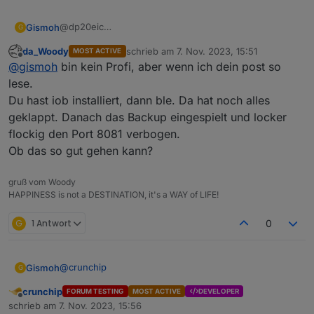
@dp20eic
Gismoh
G
Merci,
da_Woody
schrieb am
7. Nov. 2023, 15:51
MOST ACTIVE
dies hatte ich im Vorfeld auch bereits getan, allerdings
zuletzt editiert von
Offline
@
gismoh
bin kein Profi, aber wenn ich dein post so
mit "Hindernissen" ;)
Schreibe nun mit, was passiert....
$ iobroker add ble --host ioBrokerVM

lese.
-Adapter wurde deinstalliert,
Du hast iob installiert, dann ble. Da hat noch alles
Edit:
-ioBroker neugestartet
NPM version: 9.8.1

geklappt. Danach das Backup eingespielt und locker
Habe danach
beim Versuch ihn aus der Weboberfläche
flockig den Port 8081 verbogen.
hinzuzufügen kommt folgende Fehlermeldung:
Installing iobroker.ble@0.13.4... (System call
Ob das so gut gehen kann?
und
npm ERR! code 1npm ERR! path /opt/iobroker/no
gruß vom Woody
host.ioBrokerVM Cannot install iobroker.ble@0.
HAPPINESS is not a DESTINATION, it's a WAY of LIFE!
gemacht, danach erneut versucht den BLE Adapter zu
installieren, aber gleicher Fehler.
G
1 Antwort
0
@
crunchip
Gismoh
G
crunchip
FORUM TESTING
MOST ACTIVE
DEVELOPER
Offline
schrieb am
7. Nov. 2023, 15:56
zuletzt editiert von