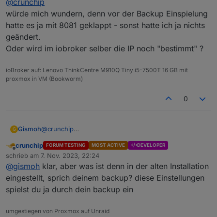
@
crunchip
Aber auch danach war er unter :8081 nicht
erreichbar.
würde mich wundern, denn vor der Backup Einspielung
gebunden vllt an die IP?
hatte es ja mit 8081 geklappt - sonst hatte ich ja nichts
geändert.
Oder wird im iobroker selber die IP noch "bestimmt" ?
ioBroker auf: Lenovo ThinkCentre M910Q Tiny i5-7500T 16 GB mit
proxmox in VM (Bookworm)
0
Gismoh
@
crunchip
G
würde mich wundern, denn vor der Backup
crunchip
FORUM TESTING
MOST ACTIVE
DEVELOPER
Einspielung hatte es ja mit 8081 geklappt - sonst hatte
Offline
schrieb am
7. Nov. 2023, 22:24
ich ja nichts geändert.
zuletzt editiert von
@
gismoh
klar, aber was ist denn in der alten Installation
Oder wird im iobroker selber die IP noch "bestimmt" ?
eingestellt, sprich deinem backup? diese Einstellungen
spielst du ja durch dein backup ein
umgestiegen von Proxmox auf Unraid