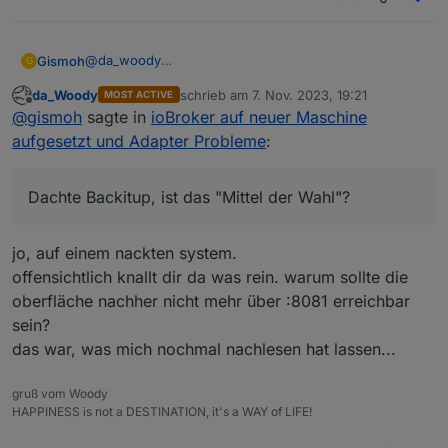
@
da_woody
Gismoh
G
Dachte Backitup, ist das "Mittel der Wahl"?
da_Woody
schrieb am
7. Nov. 2023, 19:21
MOST ACTIVE
Habe allerdings nun das erste mal damit ein Backup
Um noch mal zu sehen, das ich mir das nicht
zuletzt editiert von
Offline
@
gismoh
sagte in
ioBroker auf neuer Maschine
widerhergestellt.
eingebildet hatte, das vor dem einspielen des Backups
ioBroker ersteinmal "Normal" lief, die VM wieder vom
= Weboberfläche wieder mit :8081 aufrufbar, und ble
aufgesetzt und Adapter Probleme
:
früheren Zeitpunkt widerhergestellt.
ist grün und hat Geräte gefunden und aktualisiert die
Werte.
Nachtrag: Hab das Backup einspielen bereits zwei mal
durch gemacht, jeweils mit einem neuen Backup. Aber
Dachte Backitup, ist das "Mittel der Wahl"?
das Ergebnis war jeweils dasselbe.
jo, auf einem nackten system.
offensichtlich knallt dir da was rein. warum sollte die
oberfläche nachher nicht mehr über :8081 erreichbar
sein?
das war, was mich nochmal nachlesen hat lassen...
gruß vom Woody
HAPPINESS is not a DESTINATION, it's a WAY of LIFE!