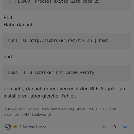
ERROR: Process exited with code 25
Edit:
Habe danach
curl -sL http://iobroker.net/fix.sh | bash -
und
gemacht, danach erneut versucht den BLE Adapter zu
installieren, aber gleicher Fehler.
ioBroker auf: Lenovo ThinkCentre M910Q Tiny i5-7500T 16 GB mit
proxmox in VM (Bookworm)
2 Antworten
0