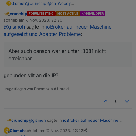
@
crunchip
@
da_Woody
Gismoh
G
Admin war zuerst nicht gestartet, das stimmt, hatte ich
crunchip
FORUM TESTING
MOST ACTIVE
DEVELOPER
aber über die Console nachgeholt.
Spiele gerade erneut ein Restore mit dem Backitup
Offline
schrieb am
7. Nov. 2023, 22:20
Aber auch danach war er unter :8081 nicht erreichbar.
Adapter ein, habe diesmal alle Instanzen außer
zuletzt editiert von
@
gismoh
sagte in
ioBroker auf neuer Maschine
Erst nachdem ich über die Console einen "admin.1"
"admin" und "backitup" auf der Zielmaschine vorher
installiert hatte, war dieser dann über :8091 erreichbar.
deinstalliert.
aufgesetzt und Adapter Probleme
:
Mal sehen ;)
Aber auch danach war er unter :8081 nicht
erreichbar.
gebunden vllt an die IP?
umgestiegen von Proxmox auf Unraid
0
@
gismoh
sagte in
ioBroker auf neuer Maschine
crunchip
aufgesetzt und Adapter Probleme
:
Gismoh
schrieb am
7. Nov. 2023, 22:22
G
zuletzt editiert von Gismoh
11. Juli 2023, 23:24
Offline