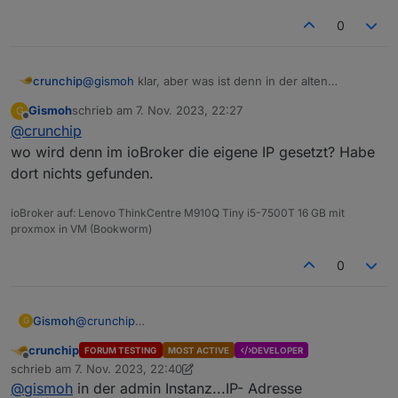
0
crunchip
@
gismoh
klar, aber was ist denn in der alten
Installation eingestellt, sprich deinem backup? diese
Gismoh
schrieb am
7. Nov. 2023, 22:27
G
Einstellungen spielst du ja durch dein backup ein
zuletzt editiert von
Offline
@
crunchip
wo wird denn im ioBroker die eigene IP gesetzt? Habe
dort nichts gefunden.
ioBroker auf: Lenovo ThinkCentre M910Q Tiny i5-7500T 16 GB mit
proxmox in VM (Bookworm)
0
Gismoh
@
crunchip
G
wo wird denn im ioBroker die eigene IP gesetzt? Habe
crunchip
FORUM TESTING
MOST ACTIVE
DEVELOPER
dort nichts gefunden.
Offline
schrieb am
7. Nov. 2023, 22:40
zuletzt editiert von crunchip
11. Juli 2023, 23:40
@
gismoh
in der admin Instanz...IP- Adresse