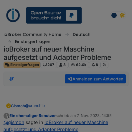
Weiter zum Inhalt
ioBroker Community Home
Deutsch
Einsteigerfragen
ioBroker auf neuer Maschine
aufgesetzt und Adapter Probleme
Einsteigerfragen
267
8
62.0k
8
Anmelden zum Antworten
@
crunchip
Gismoh
G
Ein ehemaliger Benutzer
schrieb am
7. Nov. 2023, 14:55
?
zuletzt editiert von
Offline
@
gismoh
sagte in
ioBroker auf neuer Maschine
Liefert:
aufgesetzt und Adapter Probleme
: