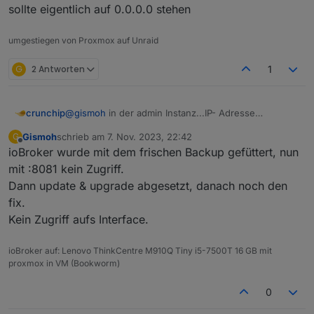
sollte eigentlich auf 0.0.0.0 stehen
umgestiegen von Proxmox auf Unraid
G
2 Antworten
1
crunchip
@
gismoh
in der admin Instanz...IP- Adresse
sollte eigentlich auf 0.0.0.0 stehen
Gismoh
schrieb am
7. Nov. 2023, 22:42
G
zuletzt editiert von
Offline
ioBroker wurde mit dem frischen Backup gefüttert, nun
mit :8081 kein Zugriff.
Dann update & upgrade abgesetzt, danach noch den
fix.
Kein Zugriff aufs Interface.
ioBroker auf: Lenovo ThinkCentre M910Q Tiny i5-7500T 16 GB mit
proxmox in VM (Bookworm)
0