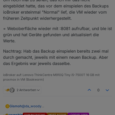
eingebildet hatte, das vor dem einspielen des Backups
ioBroker ersteinmal "Normal" lief, die VM wieder vom
früheren Zeitpunkt widerhergestellt.
= Weboberfläche wieder mit :8081 aufrufbar, und ble ist
grün und hat Geräte gefunden und aktualisiert die
Werte.
Nachtrag: Hab das Backup einspielen bereits zwei mal
durch gemacht, jeweils mit einem neuen Backup. Aber
das Ergebnis war jeweils dasselbe.
ioBroker auf: Lenovo ThinkCentre M910Q Tiny i5-7500T 16 GB mit
proxmox in VM (Bookworm)
2 Antworten
0
@
da_woody
Gismoh
G
Dachte Backitup, ist das "Mittel der Wahl"?
crunchip
FORUM TESTING
MOST ACTIVE
DEVELOPER