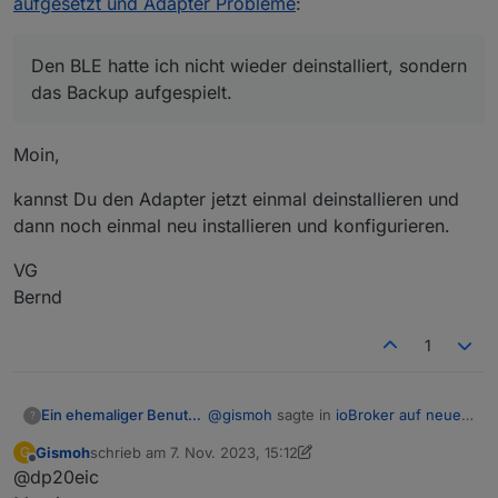
aufgesetzt und Adapter Probleme
:
Den BLE hatte ich nicht wieder deinstalliert, sondern
das Backup aufgespielt.
Moin,
kannst Du den Adapter jetzt einmal deinstallieren und
dann noch einmal neu installieren und konfigurieren.
VG
Bernd
1
@
gismoh
sagte in
ioBroker auf neuer
Ein ehemaliger Benutzer
?
Maschine aufgesetzt und Adapter
Gismoh
schrieb am
7. Nov. 2023, 15:12
G
Probleme
:
zuletzt editiert von Gismoh
11. Juli 2023, 16:30
Offline
@dp20eic
Den BLE hatte ich nicht wieder
deinstalliert, sondern das Backup