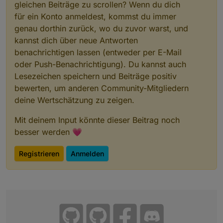
gleichen Beiträge zu scrollen? Wenn du dich
system.adapter.pi-hole.0                : pi-hole 
für ein Konto anmeldest, kommst du immer
system.adapter.pushover.0               : pushover
genau dorthin zurück, wo du zuvor warst, und
system.adapter.pvforecast.0             : pvforeca
kannst dich über neue Antworten
system.adapter.radar2.0                 : radar2  
benachrichtigen lassen (entweder per E-Mail
system.adapter.shelly.0                 : shelly  
system.adapter.shelly.1                 : shelly  
oder Push-Benachrichtigung). Du kannst auch
system.adapter.smartcontrol.0           : smartcon
Lesezeichen speichern und Beiträge positiv
system.adapter.socketio.0               : socketio
bewerten, um anderen Community-Mitgliedern
system.adapter.sonoff.0                 : sonoff  
deine Wertschätzung zu zeigen.
system.adapter.tado.0                   : tado    
system.adapter.telegram.0               : telegram
Mit deinem Input könnte dieser Beitrag noch
system.adapter.tibberlink.0             : tibberli
besser werden 💗
system.adapter.vis-hqwidgets.0          : vis-hqwi
system.adapter.vis-jqui-mfd.0           : vis-jqui
Registrieren
Anmelden
system.adapter.vis-material-advanced.0  : vis-mate
system.adapter.vis-metro.0              : vis-metr
system.adapter.vis-timeandweather.0     : vis-time
system.adapter.vis.0                    : vis     
system.adapter.weatherunderground.0     : weatheru
system.adapter.web.0                    : web     
system.adapter.worx.0                   : worx    