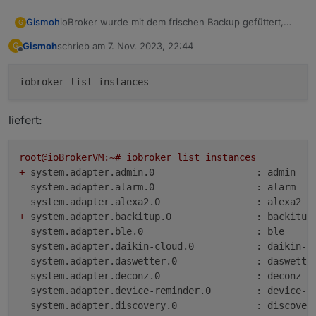
Gismoh
ioBroker wurde mit dem frischen Backup gefüttert,
G
nun mit :8081 kein Zugriff.
Gismoh
schrieb am
7. Nov. 2023, 22:44
G
Dann update & upgrade abgesetzt, danach noch den
zuletzt editiert von
Offline
fix.
Kein Zugriff aufs Interface.
liefert:
root@ioBrokerVM:~#
iobroker
list
instances
+
system.adapter.admin.0                  : admin   
system.adapter.alarm.0                  : alarm   
system.adapter.alexa2.0                 : alexa2  
+
system.adapter.backitup.0               : backitup
system.adapter.ble.0                    : ble     
system.adapter.daikin-cloud.0           : daikin-c
system.adapter.daswetter.0              : daswette
system.adapter.deconz.0                 : deconz  
system.adapter.device-reminder.0        : device-r
system.adapter.discovery.0              : discover