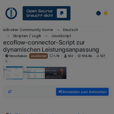
Weiter zum Inhalt
ioBroker Community Home
Deutsch
Skripten / Logik
JavaScript
ecoflow-connector-Script zur
dynamischen Leistungsanpassung
Verschoben
JavaScript
1.7k
124
914.8k
127
Anmelden zum Antworten