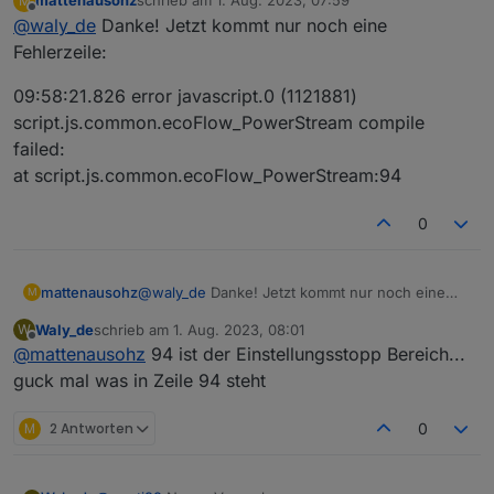
mattenausohz
schrieb am
1. Aug. 2023, 07:59
M
siehe unten
zuletzt editiert von
Offline
@
waly_de
Danke! Jetzt kommt nur noch eine
Fehlerzeile:
09:58:21.826 error javascript.0 (1121881)
script.js.common.ecoFlow_PowerStream compile
failed:
at script.js.common.ecoFlow_PowerStream:94
0
@
waly_de
Danke! Jetzt kommt nur noch eine
mattenausohz
M
Fehlerzeile:
Waly_de
schrieb am
1. Aug. 2023, 08:01
W
09:58:21.826 error javascript.0 (1121881)
zuletzt editiert von
Offline
@
mattenausohz
94 ist der Einstellungsstopp Bereich...
script.js.common.ecoFlow_PowerStream
compile failed:
guck mal was in Zeile 94 steht
at script.js.common.ecoFlow_PowerStream:94
M
2 Antworten
0