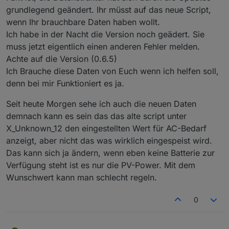
in der App als eingespeiste Leistung angezeigt wird.
grundlegend geändert. Ihr müsst auf das neue Script,
Also das was in der Ansicht aus dem Powerstream
Nachtrag: für battPozOn/Off greife ich erstmal direkt auf
wenn Ihr brauchbare Daten haben wollt.
"rausgeht" bzw. vielleicht in die "anderen Verbraucher"
den Wert SOC der Delta 2 zu.
Ich habe in der Nacht die Version noch geädert. Sie
rein.
Problem: viele Werte werden derzeit mit dem alten Script
muss jetzt eigentlich einen anderen Fehler melden.
zeitweise gar nicht oder nur sehr selten aktualisiert.
Achte auf die Version (0.6.5)
Betroffen sind z.B. PV1_Power, PV2_Power und leider
Ich Brauche diese Daten von Euch wenn ich helfen soll,
auch Batt_Poz.
denn bei mir Funktioniert es ja.
Die Werte der Delta 2 werden sauber aktualisiert.
Ich vermute durch diese fehlende Aktualisierung
verschluckt sich dann die Logik, da mit alten
Seit heute Morgen sehe ich auch die neuen Daten
Einspeisesollwerten gerechnet wird.
demnach kann es sein das das alte script unter
Ich habe derzeit auch im alten Script (0.5.2)
X_Unknown_12 den eingestellten Wert für AC-Bedarf
ToHome_Power durch X_Unknown_12 ersetzt und es
anzeigt, aber nicht das was wirklich eingespeist wird.
regelt jetzt sauber.
X_Unknown_12 entspricht definitiv dem Wert, der in der
Das kann sich ja ändern, wenn eben keine Batterie zur
App am Schieberegler für den Leistungsbedarf am AC
Verfügung steht ist es nur die PV-Power. Mit dem
Ausgang (Grundlast) eingestellt wird.
Wunschwert kann man schlecht regeln.
0