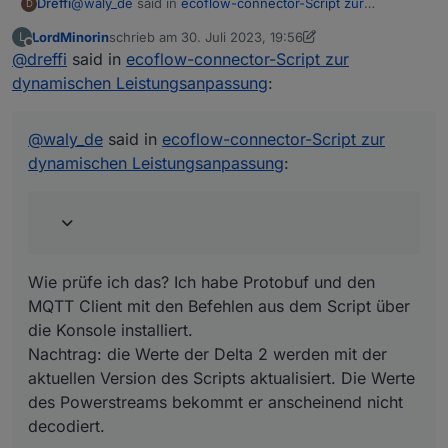
@
waly_de
said in
ecoflow-connector-Script zur
Dreffi
D
dynamischen Leistungsanpassung
:
LordMinorin
schrieb am
30. Juli 2023, 19:56
L
zuletzt editiert von LordMinorin
Offline
@
dreffi
said in
definition von protoSource2 vorhanden und
ecoflow-connector-Script zur
vollständig ?
dynamischen Leistungsanpassung
:
Wie prüfe ich das? Ich habe Protobuf und den MQTT
Client mit den Befehlen aus dem Script über die Konsole
installiert.
@
waly_de
said in
ecoflow-connector-Script zur
Nachtrag: die Werte der Delta 2 werden mit der aktuellen
dynamischen Leistungsanpassung
:
Version des Scripts aktualisiert. Die Werte des
Powerstreams bekommt er anscheinend nicht decodiert.
Wie prüfe ich das? Ich habe Protobuf und den
MQTT Client mit den Befehlen aus dem Script über
die Konsole installiert.
Nachtrag: die Werte der Delta 2 werden mit der
aktuellen Version des Scripts aktualisiert. Die Werte
des Powerstreams bekommt er anscheinend nicht
decodiert.