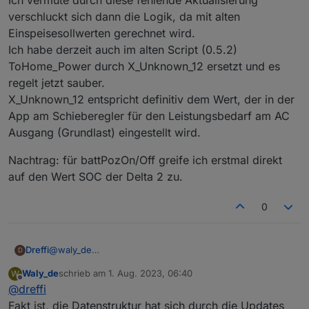
Ich vermute durch diese fehlende Aktualisierung
verschluckt sich dann die Logik, da mit alten
Einspeisesollwerten gerechnet wird.
Ich habe derzeit auch im alten Script (0.5.2)
ToHome_Power durch X_Unknown_12 ersetzt und es
regelt jetzt sauber.
X_Unknown_12 entspricht definitiv dem Wert, der in der
App am Schieberegler für den Leistungsbedarf am AC
Ausgang (Grundlast) eingestellt wird.
Nachtrag: für battPozOn/Off greife ich erstmal direkt
auf den Wert SOC der Delta 2 zu.
0
@
waly_de
Dreffi
D
Ich weiß nicht wie ich in diesem Forum sinnvoll ein Log
Waly_de
schrieb am
1. Aug. 2023, 06:40
W
per Nachricht verschicken kann.
Die neue Version des Scripts funktioniert bei mir
zuletzt editiert von
Offline
@
dreffi
weiterhin nicht. Gleiche Fehler wie bei ponti92.
Der Wert ToHome_Power scheint der Wert zu sein, der
Fakt ist, die Datenstruktur hat sich durch die Updates