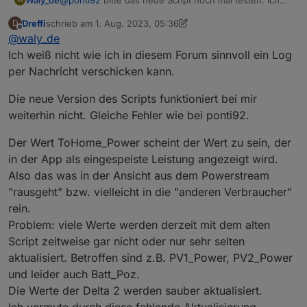
habe es modifiziert... und dann bitte ins Logfile sehen.
Dreffi
schrieb am
1. Aug. 2023, 05:36
D
Wenn da Einträge mit:
kommen, bitte schicken.
zuletzt editiert von Dreffi
8. Jan. 2023, 07:49
Bildschirm­foto 2023-08-01 um 01.05.20
Offline
@
waly_de
Ungültiger hexString: XXX
Ich weiß nicht wie ich in diesem Forum sinnvoll ein Log
per Nachricht verschicken kann.
Die neue Version des Scripts funktioniert bei mir
weiterhin nicht. Gleiche Fehler wie bei ponti92.
Der Wert ToHome_Power scheint der Wert zu sein, der
in der App als eingespeiste Leistung angezeigt wird.
Also das was in der Ansicht aus dem Powerstream
"rausgeht" bzw. vielleicht in die "anderen Verbraucher"
rein.
Problem: viele Werte werden derzeit mit dem alten
Script zeitweise gar nicht oder nur sehr selten
aktualisiert. Betroffen sind z.B. PV1_Power, PV2_Power
und leider auch Batt_Poz.
Die Werte der Delta 2 werden sauber aktualisiert.