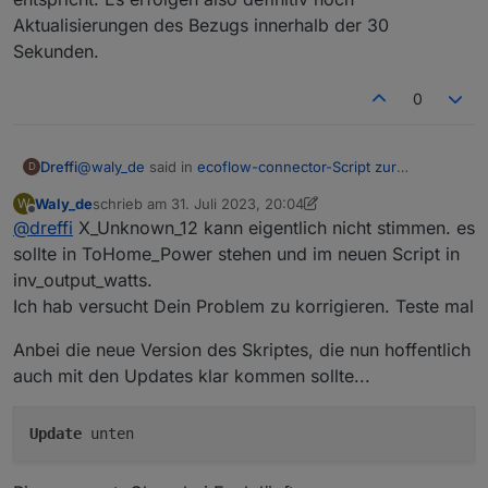
Aktualisierungen des Bezugs innerhalb der 30
Sekunden.
0
@
waly_de
said in
ecoflow-connector-Script zur
Dreffi
D
dynamischen Leistungsanpassung
:
Waly_de
schrieb am
31. Juli 2023, 20:04
W
zuletzt editiert von Waly_de
8. Jan. 2023, 10:00
Offline
@
dreffi
X_Unknown_12 kann eigentlich nicht stimmen. es
@
dreffi
Deine Schwankungen oben könnten damit zu tun
sollte in ToHome_Power stehen und im neuen Script in
Ich habe das mal genauer untersucht:
haben, dass der Wert, der im State das du unter
inv_output_watts.
"SmartmeterID" konfiguriert hast zu träge ist.
Ich hab versucht Dein Problem zu korrigieren. Teste mal
die Aktualisierung des Werts für Bezug hat in Home
Kannst Du bitte mal überprüfen, ob er sich
Kleine Chronologie von heute Morgen:
Assistant ungefähr 5 Sekunden Verzögerung
innerhalb von 30 Sekunden nach der Anpassung
07:20:32 Bezug: 73W
(Einschalten des Verbrauchers bis Anzeige in Home
Anbei die neue Version des Skriptes, die nun hoffentlich
der AC-Leistung aktualisiert ?
07:20:32 Einspeisesollwert: 85W
Assistant)
auch mit den Updates klar kommen sollte...
07:20:50 Bezug: 69W
die Übertragung von Home Assistant zu ioBroker
07:20:53 Bezug: 53W
erfolgt nahtlos (weniger als eine Sekunde)
07:20:59 Bezug: 69W
der Wert für Bezug aktualisiert sich innerhalb
Update
unten
07:21:04 Bezug: 61W
weniger Sekunden, die Abstände variieren
07:21:05 Bezug: 15W
zwischen 1 und 15 Sekunden, wobei nur