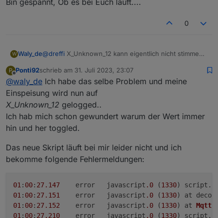
Bin gespannt, Ob es bei Euch läuft....
07:21:14 Bezug: 14W
Änderungen protokolliert werden
07:21:15 Bezug: 17W
07:21:17 Einspeisesollwert: 140W
0
07:21:24 Bezug: 16W
07:21:27 Bezug: 15W
07:21:47 Einspeisesollwert: 87W
@
dreffi
X_Unknown_12 kann eigentlich nicht stimmen.
Waly_de
W
Der Einspeisesollwert ist das Objekt X_Unknown_12 des
es sollte in ToHome_Power stehen und im neuen
Powerstream (alte Version des Scripts), was nach meiner
Ponti92
schrieb am
31. Juli 2023, 23:07
P
Script in inv_output_watts.
Anbei die neue Version des Skriptes, die nun
zuletzt editiert von
Beobachtung der eingestellten Grundlast*10 entspricht.
Offline
@
waly_de
Ich habe das selbe Problem und meine
Ich hab versucht Dein Problem zu korrigieren. Teste
hoffentlich auch mit den Updates klar kommen sollte...
Es erfolgen also definitiv noch Aktualisierungen des
mal
Einspeisung wird nun auf
Bezugs innerhalb der 30 Sekunden.
X_Unknown_12
gelogged..
Bin gespannt, Ob es bei Euch läuft....
Ich hab mich schon gewundert warum der Wert immer
hin und her toggled.
Das neue Skript läuft bei mir leider nicht und ich
bekomme folgende Fehlermeldungen:
01
:
00
:
27.147
	error	javascript
.0
 (
1330
) script.
j
01
:
00
:
27.151
	error	javascript
.0
 (
1330
) at decod
01
:
00
:
27.152
	error	javascript
.0
 (
1330
) at 
MqttC
01
:
00
:
27.210
	error	javascript
.0
 (
1330
) script.
j