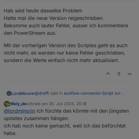
Hab seid heute dasselbe Problem
Hatte mal die neue Version reigeschrieben.
Bekomme auch lauter Fehler, ausser ich kommentiere
den PowerStream aus.
Mit der vorherigen Version des Scriptes geht es auch
nicht mehr, es werden nur keine Fehler geschrieben,
sondern die Werte einfach nicht mehr aktualisiert.
0
@
dreffi
said in
ecoflow-connector-Script zur
LordMinorin
L
dynamischen Leistungsanpassung
:
Waly_de
schrieb am
30. Juli 2023, 20:18
W
zuletzt editiert von
Offline
@
lordminorin
ich fürchte das könnte mit den jüngsten
@
waly_de
said in
ecoflow-connector-Script
zur dynamischen Leistungsanpassung
:
updates zusammen hängen.
Hab seid heute dasselbe Problem
ich hab noch keine gemacht, weil ich das befürchtet
Hatte mal die neue Version reigeschrieben.
definition von protoSource2 vorhanden
habe.
Bekomme auch lauter Fehler, ausser ich
Mit der vorherigen Version des Scriptes geht es
und vollständig ?
kommentiere den PowerStream aus.
auch nicht mehr, es werden nur keine Fehler