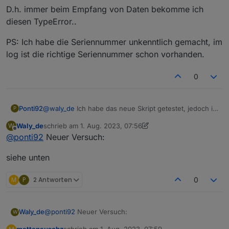
D.h. immer beim Empfang von Daten bekomme ich
diesen TypeError..
PS: Ich habe die Seriennummer unkenntlich gemacht, im
log ist die richtige Seriennummer schon vorhanden.
0
@
waly_de
Ich habe das neue Skript getestet, jedoch ist
Ponti92
P
wieder der selbe Fehler wie davor.
Waly_de
schrieb am
1. Aug. 2023, 07:56
W
Diesmal habe ich das debug flag auf
true
gesetzt,
09:18:19.601	info	javascript.0 (1330) script
zuletzt editiert von Waly_de
8. Jan. 2023, 10:33
Offline
@
ponti92
Neuer Versuch:
vielleicht sagt dir das dann mehr:
09:18:19.654	error	javascript.0 (1330) scri
D.h. immer beim Empfang von Daten bekomme ich
09:18:19.661	error	javascript.0 (1330) at d
diesen TypeError..
siehe unten
PS: Ich habe die Seriennummer unkenntlich gemacht,
im log ist die richtige Seriennummer schon vorhanden.
M
P
2 Antworten
0
@
ponti92
Neuer Versuch:
Waly_de
W