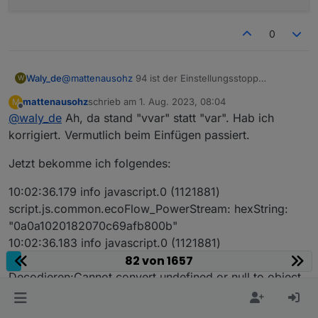
0
Waly_de
@
mattenausohz
94 ist der Einstellungsstopp
W
Bereich... guck mal was in Zeile 94 steht
mattenausohz
schrieb am
1. Aug. 2023, 08:04
M
zuletzt editiert von
Offline
@
waly_de
Ah, da stand "vvar" statt "var". Hab ich
korrigiert. Vermutlich beim Einfügen passiert.
Jetzt bekomme ich folgendes:
10:02:36.179 info javascript.0 (1121881)
script.js.common.ecoFlow_PowerStream: hexString:
"0a0a1020182070c69afb800b"
10:02:36.183 info javascript.0 (1121881)
script.js.common.ecoFlow_PowerStream: Fehler beim
82 von 1657
Decodieren:Cannot convert undefined or null to object
10:02:36.183 info javascript.0 (1121881)
script.js.common.ecoFlow_PowerStream: hexString: