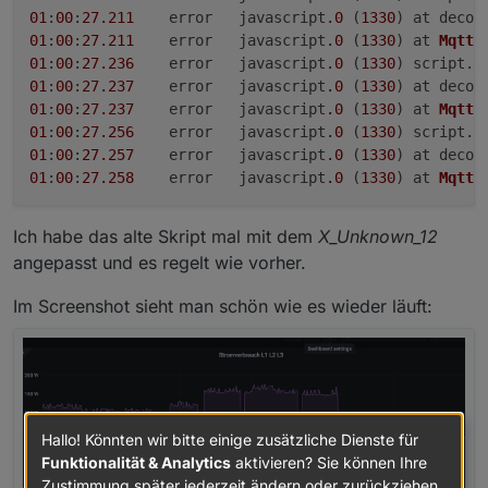
01
:
00
:
27.211
	error	javascript
.0
 (
1330
) at decod
01
:
00
:
27.211
	error	javascript
.0
 (
1330
) at 
MqttC
01
:
00
:
27.236
	error	javascript
.0
 (
1330
) script.
j
01
:
00
:
27.237
	error	javascript
.0
 (
1330
) at decod
01
:
00
:
27.237
	error	javascript
.0
 (
1330
) at 
MqttC
01
:
00
:
27.256
	error	javascript
.0
 (
1330
) script.
j
01
:
00
:
27.257
	error	javascript
.0
 (
1330
) at decod
01
:
00
:
27.258
	error	javascript
.0
 (
1330
) at 
MqttC
Ich habe das alte Skript mal mit dem
X_Unknown_12
angepasst und es regelt wie vorher.
Im Screenshot sieht man schön wie es wieder läuft:
Hallo! Könnten wir bitte einige zusätzliche Dienste für
Funktionalität & Analytics
aktivieren? Sie können Ihre
Zustimmung später jederzeit ändern oder zurückziehen.