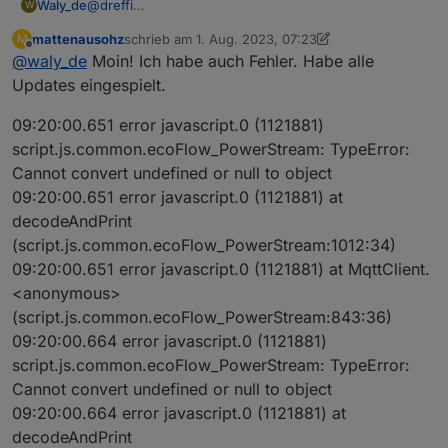
@
dreffi
Waly_de
W
Fakt ist, die Datenstruktur hat sich durch die Updates
mattenausohz
schrieb am
1. Aug. 2023, 07:23
M
grundlegend geändert. Ihr müsst auf das neue Script,
Seit heute Morgen sehe ich auch die neuen Daten
zuletzt editiert von mattenausohz
8. Jan. 2023, 09:
Offline
@
waly_de
Moin! Ich habe auch Fehler. Habe alle
wenn Ihr brauchbare Daten haben wollt.
demnach kann es sein das das alte script unter
Ich habe in der Nacht die Version noch geädert. Sie
X_Unknown_12 den eingestellten Wert für AC-Bedarf
Updates eingespielt.
muss jetzt eigentlich einen anderen Fehler melden.
anzeigt, aber nicht das was wirklich eingespeist wird.
Achte auf die Version (0.6.5)
Das kann sich ja ändern, wenn eben keine Batterie
09:20:00.651 error javascript.0 (1121881)
Ich Brauche diese Daten von Euch wenn ich helfen
zur Verfügung steht ist es nur die PV-Power. Mit dem
script.js.common.ecoFlow_PowerStream: TypeError:
soll, denn bei mir Funktioniert es ja.
Wunschwert kann man schlecht regeln.
Cannot convert undefined or null to object
09:20:00.651 error javascript.0 (1121881) at
decodeAndPrint
(script.js.common.ecoFlow_PowerStream:1012:34)
09:20:00.651 error javascript.0 (1121881) at MqttClient.
<anonymous>
(script.js.common.ecoFlow_PowerStream:843:36)
09:20:00.664 error javascript.0 (1121881)
script.js.common.ecoFlow_PowerStream: TypeError:
Cannot convert undefined or null to object
09:20:00.664 error javascript.0 (1121881) at
decodeAndPrint