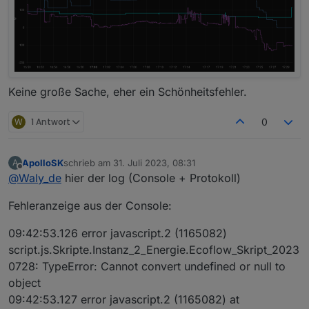
Keine große Sache, eher ein Schönheitsfehler.
W
1 Antwort
0
ApolloSK
schrieb am
31. Juli 2023, 08:31
A
zuletzt editiert von
Offline
@
Waly_de
hier der log (Console + Protokoll)
Fehleranzeige aus der Console:
09:42:53.126 error javascript.2 (1165082)
script.js.Skripte.Instanz_2_Energie.Ecoflow_Skript_2023
0728: TypeError: Cannot convert undefined or null to
object
09:42:53.127 error javascript.2 (1165082) at