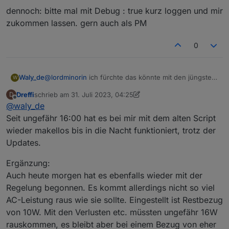
geschrieben, sondern die Werte einfach nicht
dennoch: bitte mal mit Debug : true kurz loggen und mir
mehr aktualisiert.
zukommen lassen. gern auch als PM
Wie prüfe ich das? Ich habe Protobuf und
den MQTT Client mit den Befehlen aus dem
Script über die Konsole installiert.
0
Nachtrag: die Werte der Delta 2 werden mit
der aktuellen Version des Scripts aktualisiert.
Die Werte des Powerstreams bekommt er
@
lordminorin
ich fürchte das könnte mit den jüngsten
Waly_de
W
anscheinend nicht decodiert.
updates zusammen hängen.
Dreffi
schrieb am
31. Juli 2023, 04:25
D
ich hab noch keine gemacht, weil ich das befürchtet
dennoch: bitte mal mit Debug : true kurz loggen und
zuletzt editiert von Dreffi
Offline
@
waly_de
habe.
mir zukommen lassen. gern auch als PM
Seit ungefähr 16:00 hat es bei mir mit dem alten Script
wieder makellos bis in die Nacht funktioniert, trotz der
Updates.
Ergänzung:
Auch heute morgen hat es ebenfalls wieder mit der
Regelung begonnen. Es kommt allerdings nicht so viel
AC-Leistung raus wie sie sollte. Eingestellt ist Restbezug
von 10W. Mit den Verlusten etc. müssten ungefähr 16W
rauskommen, es bleibt aber bei einem Bezug von eher