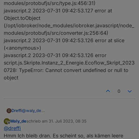
modules/protobufjs/src/type.js:456:31)
javascript.2 2023-07-31 09:42:53.127 error at
Object.toObject
(/opt/iobroker/node_modules/iobroker.javascript/node_
modules/protobufjs/src/converter.js:256:64)
javascript.2 2023-07-31 09:42:53.126 error at slice
(<anonymous>)
javascript.2 2023-07-31 09:42:53.126 error
script.js.Skripte.Instanz_2_Energie.Ecoflow_Skript_2023
0728: TypeError: Cannot convert undefined or null to
object
0
@
waly_de
Dreffi
D
Seit ungefähr 16:00 hat es bei mir mit dem alten Script
Waly_de
schrieb am
31. Juli 2023, 08:35
W
wieder makellos bis in die Nacht funktioniert, trotz der
Ergänzung:
zuletzt editiert von
Offline
@
dreffi
Updates.
Auch heute morgen hat es ebenfalls wieder mit der
Regelung begonnen. Es kommt allerdings nicht so viel
Hmm Ich bleib dran. Es scheint so, als kämen leere