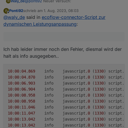
@
ponti92
Neuer Versuch:
Waly_de
W
Ponti92
schrieb am
1. Aug. 2023, 08:03
P
siehe unten
zuletzt editiert von
Offline
@
waly_de
said in
ecoflow-connector-Script zur
dynamischen Leistungsanpassung
:
Ich hab leider immer noch den Fehler, diesmal wird der
halt als info ausgegeben..
10
:
00
:
04
.869
	info	javascript
.0
 (
1330
) script.
j
10
:
00
:
04
.870
	info	javascript
.0
 (
1330
) script.
j
10
:
00
:
06
.903
	info	javascript
.0
 (
1330
) script.
j
10
:
00
:
06
.904
	info	javascript
.0
 (
1330
) script.
j
10
:
00
:
08.958
	info	javascript
.0
 (
1330
) script.
j
10
:
00
:
08.958
	info	javascript
.0
 (
1330
) script.
j
10
:
00
:
11.046
	info	javascript
.0
 (
1330
) script.
j
10
:
00
:
11.047
	info	javascript
.0
 (
1330
) script.
j
10
:
00
:
13.042
	info	javascript
.0
 (
1330
) script.
j
10
:
00
:
13.042
	info	javascript
.0
 (
1330
) script.
j