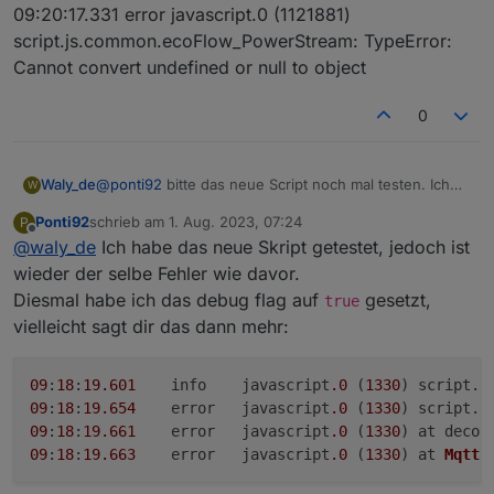
09:20:17.331 error javascript.0 (1121881)
script.js.common.ecoFlow_PowerStream: TypeError:
Cannot convert undefined or null to object
0
@
ponti92
bitte das neue Script noch mal testen. Ich
Waly_de
W
habe es modifiziert... und dann bitte ins Logfile sehen.
Ponti92
schrieb am
1. Aug. 2023, 07:24
P
Wenn da Einträge mit:
kommen, bitte schicken.
zuletzt editiert von
Offline
@
waly_de
Ich habe das neue Skript getestet, jedoch ist
Ungültiger hexString: XXX
wieder der selbe Fehler wie davor.
Diesmal habe ich das debug flag auf
gesetzt,
true
vielleicht sagt dir das dann mehr:
09
:
18
:
19.601
	info	javascript
.0
 (
1330
) script.
j
09
:
18
:
19.654
	error	javascript
.0
 (
1330
) script.
j
09
:
18
:
19.661
	error	javascript
.0
 (
1330
) at decod
09
:
18
:
19.663
	error	javascript
.0
 (
1330
) at 
MqttC