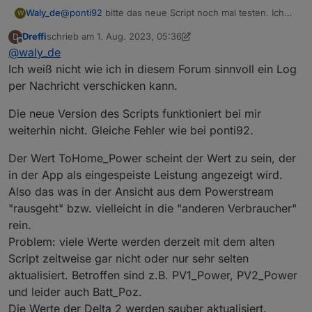
01:00:27.257	error	javascript.0 (1330) at d
@
ponti92
bitte das neue Script noch mal testen. Ich
Waly_de
W
habe es modifiziert... und dann bitte ins Logfile sehen.
Dreffi
schrieb am
1. Aug. 2023, 05:36
D
Wenn da Einträge mit:
kommen, bitte schicken.
zuletzt editiert von Dreffi
8. Jan. 2023, 07:49
Bildschirm­foto 2023-08-01 um 01.05.20
Offline
@
waly_de
Ungültiger hexString: XXX
Ich weiß nicht wie ich in diesem Forum sinnvoll ein Log
per Nachricht verschicken kann.
Die neue Version des Scripts funktioniert bei mir
weiterhin nicht. Gleiche Fehler wie bei ponti92.
Der Wert ToHome_Power scheint der Wert zu sein, der
in der App als eingespeiste Leistung angezeigt wird.
Also das was in der Ansicht aus dem Powerstream
"rausgeht" bzw. vielleicht in die "anderen Verbraucher"
rein.
Problem: viele Werte werden derzeit mit dem alten
Script zeitweise gar nicht oder nur sehr selten
aktualisiert. Betroffen sind z.B. PV1_Power, PV2_Power
und leider auch Batt_Poz.
Die Werte der Delta 2 werden sauber aktualisiert.