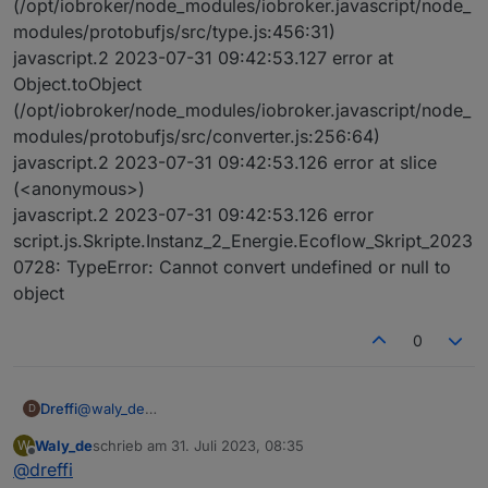
(/opt/iobroker/node_modules/iobroker.javascript/node_
modules/protobufjs/src/type.js:456:31)
javascript.2 2023-07-31 09:42:53.127 error at
Object.toObject
(/opt/iobroker/node_modules/iobroker.javascript/node_
modules/protobufjs/src/converter.js:256:64)
javascript.2 2023-07-31 09:42:53.126 error at slice
(<anonymous>)
javascript.2 2023-07-31 09:42:53.126 error
script.js.Skripte.Instanz_2_Energie.Ecoflow_Skript_2023
0728: TypeError: Cannot convert undefined or null to
object
0
@
waly_de
Dreffi
D
Seit ungefähr 16:00 hat es bei mir mit dem alten Script
Waly_de
schrieb am
31. Juli 2023, 08:35
W
wieder makellos bis in die Nacht funktioniert, trotz der
Ergänzung:
zuletzt editiert von
Offline
@
dreffi
Updates.
Auch heute morgen hat es ebenfalls wieder mit der