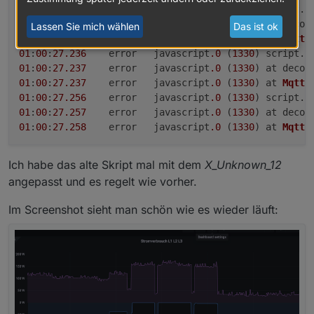
01
:
00
:
27.210
	error	javascript
.0
 (
1330
) script.
j
01
:
00
:
27.211
	error	javascript
.0
 (
1330
) at decod
Lassen Sie mich wählen
Das ist ok
01
:
00
:
27.211
	error	javascript
.0
 (
1330
) at 
MqttC
01
:
00
:
27.236
	error	javascript
.0
 (
1330
) script.
j
01
:
00
:
27.237
	error	javascript
.0
 (
1330
) at decod
01
:
00
:
27.237
	error	javascript
.0
 (
1330
) at 
MqttC
01
:
00
:
27.256
	error	javascript
.0
 (
1330
) script.
j
01
:
00
:
27.257
	error	javascript
.0
 (
1330
) at decod
01
:
00
:
27.258
	error	javascript
.0
 (
1330
) at 
MqttC
Ich habe das alte Skript mal mit dem
X_Unknown_12
angepasst und es regelt wie vorher.
Im Screenshot sieht man schön wie es wieder läuft: