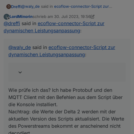
@
waly_de
said in
ecoflow-connector-Script zur
Dreffi
D
dynamischen Leistungsanpassung
:
LordMinorin
schrieb am
30. Juli 2023, 19:56
L
zuletzt editiert von LordMinorin
Offline
@
dreffi
said in
definition von protoSource2 vorhanden und
ecoflow-connector-Script zur
vollständig ?
dynamischen Leistungsanpassung
:
Wie prüfe ich das? Ich habe Protobuf und den MQTT
Client mit den Befehlen aus dem Script über die Konsole
installiert.
@
waly_de
said in
ecoflow-connector-Script zur
Nachtrag: die Werte der Delta 2 werden mit der aktuellen
dynamischen Leistungsanpassung
:
Version des Scripts aktualisiert. Die Werte des
Powerstreams bekommt er anscheinend nicht decodiert.
Wie prüfe ich das? Ich habe Protobuf und den
MQTT Client mit den Befehlen aus dem Script über
die Konsole installiert.
Nachtrag: die Werte der Delta 2 werden mit der
aktuellen Version des Scripts aktualisiert. Die Werte
des Powerstreams bekommt er anscheinend nicht
decodiert.