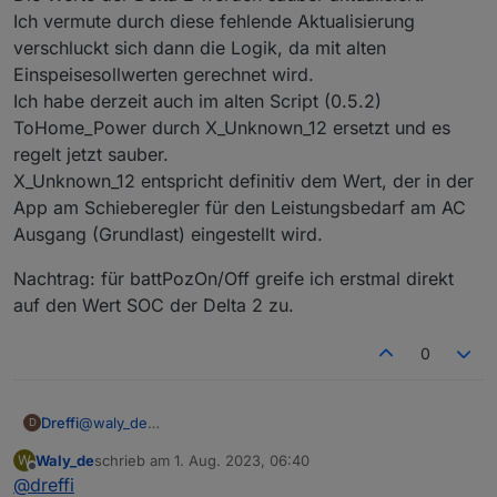
Ich vermute durch diese fehlende Aktualisierung
verschluckt sich dann die Logik, da mit alten
Einspeisesollwerten gerechnet wird.
Ich habe derzeit auch im alten Script (0.5.2)
ToHome_Power durch X_Unknown_12 ersetzt und es
regelt jetzt sauber.
X_Unknown_12 entspricht definitiv dem Wert, der in der
App am Schieberegler für den Leistungsbedarf am AC
Ausgang (Grundlast) eingestellt wird.
Nachtrag: für battPozOn/Off greife ich erstmal direkt
auf den Wert SOC der Delta 2 zu.
0
@
waly_de
Dreffi
D
Ich weiß nicht wie ich in diesem Forum sinnvoll ein Log
Waly_de
schrieb am
1. Aug. 2023, 06:40
W
per Nachricht verschicken kann.
Die neue Version des Scripts funktioniert bei mir
zuletzt editiert von
Offline
@
dreffi
weiterhin nicht. Gleiche Fehler wie bei ponti92.