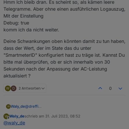
Regelung begonnen. Es kommt allerdings nicht so viel
Hmm Ich bleib dran. Es scheint so, als kämen leere
AC-Leistung raus wie sie sollte. Eingestellt ist Restbezug
Telegramme. Aber ohne einen ausführlichen Logauszug,
von 10W. Mit den Verlusten etc. müssten ungefähr 16W
Mit der Einstellung
rauskommen, es bleibt aber bei einem Bezug von eher
Debug: true
80W. Sobald der Powerstream über das Script mehr bzw.
die richtige Leistung freigibt, wird diese gleich wieder
komm ich da nicht weiter.
runter geregelt. Ich habe dazu die tatsächlichen Werte in
Home Assistant mit den jeweiligen Objekten in ioBroker
Deine Schwankungen oben könnten damit zu tun haben,
beobachtet. Diese laufen absolut synchron.
dass der Wert, der im State das du unter
"SmartmeterID" konfiguriert hast zu träge ist. Kannst Du
bitte mal überprüfen, ob er sich innerhalb von 30
Sekunden nach der Anpassung der AC-Leistung
aktualisiert ?
W
D
2 Antworten
0
Das gleiche Verhalten habe ich gestern auch schon
beobachtet. Es tritt nur zeitweise auf. Anscheinend nur
bei sehr geringer Last.
@
dreffi
Waly_de
W
Hmm Ich bleib dran. Es scheint so, als kämen leere
Waly_de
schrieb am
31. Juli 2023, 08:52
W
Telegramme. Aber ohne einen ausführlichen
Deine Schwankungen oben könnten damit zu tun
zuletzt editiert von
Offline
@
waly_de
Logauszug, Mit der Einstellung
haben, dass der Wert, der im State das du unter
Debug: true
"SmartmeterID" konfiguriert hast zu träge ist. Kannst