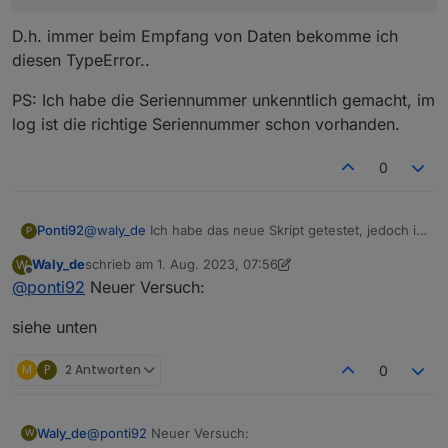
D.h. immer beim Empfang von Daten bekomme ich
diesen TypeError..
PS: Ich habe die Seriennummer unkenntlich gemacht, im
log ist die richtige Seriennummer schon vorhanden.
0
@
waly_de
Ich habe das neue Skript getestet, jedoch ist
Ponti92
P
wieder der selbe Fehler wie davor.
Waly_de
schrieb am
1. Aug. 2023, 07:56
W
Diesmal habe ich das debug flag auf
true
gesetzt,
09:18:19.601	info	javascript.0 (1330) script
zuletzt editiert von Waly_de
8. Jan. 2023, 10:33
Offline
@
ponti92
Neuer Versuch:
vielleicht sagt dir das dann mehr:
09:18:19.654	error	javascript.0 (1330) scri
D.h. immer beim Empfang von Daten bekomme ich
09:18:19.661	error	javascript.0 (1330) at d
diesen TypeError..
siehe unten
PS: Ich habe die Seriennummer unkenntlich gemacht,
im log ist die richtige Seriennummer schon vorhanden.
M
P
2 Antworten
0
@
ponti92
Neuer Versuch:
Waly_de
W