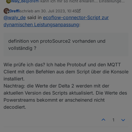
@
dreffi
kann ich mir so nicht erklären... Einstellungen
Waly_de
W
gecheckt? alle vollständig ?
Dreffi
schrieb am
30. Juli 2023, 10:45
D
definition von protoSource2 vorhanden und
bin aber jetzt erst mal unterwegs und kann mich nicht
zuletzt editiert von Dreffi
Offline
@
waly_de
said in
ecoflow-connector-Script zur
vollständig ?
kümmern
sonst vielleicht noch mal ein stück log mit
dynamischen Leistungsanpassung
:
eingeschaltetem debug ..
definition von protoSource2 vorhanden und
vollständig ?
Wie prüfe ich das? Ich habe Protobuf und den MQTT
Client mit den Befehlen aus dem Script über die Konsole
installiert.
Nachtrag: die Werte der Delta 2 werden mit der
aktuellen Version des Scripts aktualisiert. Die Werte des
Powerstreams bekommt er anscheinend nicht
decodiert.
1