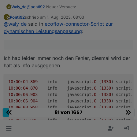
@
ponti92
Neuer Versuch:
Waly_de
W
Ponti92
schrieb am
1. Aug. 2023, 08:03
P
siehe unten
zuletzt editiert von
Offline
@
waly_de
said in
ecoflow-connector-Script zur
dynamischen Leistungsanpassung
:
Ich hab leider immer noch den Fehler, diesmal wird der
halt als info ausgegeben..
10
:
00
:
04
.869
	info	javascript
.0
 (
1330
) script.
j
10
:
00
:
04
.870
	info	javascript
.0
 (
1330
) script.
j
10
:
00
:
06
.903
	info	javascript
.0
 (
1330
) script.
j
10
:
00
:
06
.904
	info	javascript
.0
 (
1330
) script.
j
10
:
00
:
08.958
	info	javascript
.0
 (
1330
) script.
j
81 von 1657
10
:
00
:
08.958
	info	javascript
.0
 (
1330
) script.
j
10
:
00
:
11.046
	info	javascript
.0
 (
1330
) script.
j
10
:
00
:
11.047
	info	javascript
.0
 (
1330
) script.
j
10
:
00
:
13.042
	info	javascript
.0
 (
1330
) script.
j