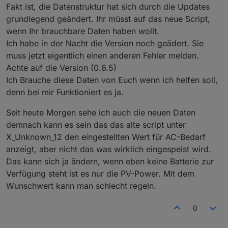
Der Wert ToHome_Power scheint der Wert zu sein, der
Fakt ist, die Datenstruktur hat sich durch die Updates
in der App als eingespeiste Leistung angezeigt wird.
grundlegend geändert. Ihr müsst auf das neue Script,
Also das was in der Ansicht aus dem Powerstream
Nachtrag: für battPozOn/Off greife ich erstmal direkt auf
wenn Ihr brauchbare Daten haben wollt.
"rausgeht" bzw. vielleicht in die "anderen Verbraucher"
den Wert SOC der Delta 2 zu.
Ich habe in der Nacht die Version noch geädert. Sie
rein.
Problem: viele Werte werden derzeit mit dem alten Script
muss jetzt eigentlich einen anderen Fehler melden.
zeitweise gar nicht oder nur sehr selten aktualisiert.
Achte auf die Version (0.6.5)
Betroffen sind z.B. PV1_Power, PV2_Power und leider
Ich Brauche diese Daten von Euch wenn ich helfen soll,
auch Batt_Poz.
denn bei mir Funktioniert es ja.
Die Werte der Delta 2 werden sauber aktualisiert.
Ich vermute durch diese fehlende Aktualisierung
verschluckt sich dann die Logik, da mit alten
Seit heute Morgen sehe ich auch die neuen Daten
Einspeisesollwerten gerechnet wird.
demnach kann es sein das das alte script unter
Ich habe derzeit auch im alten Script (0.5.2)
X_Unknown_12 den eingestellten Wert für AC-Bedarf
ToHome_Power durch X_Unknown_12 ersetzt und es
anzeigt, aber nicht das was wirklich eingespeist wird.
regelt jetzt sauber.
X_Unknown_12 entspricht definitiv dem Wert, der in der
Das kann sich ja ändern, wenn eben keine Batterie zur
App am Schieberegler für den Leistungsbedarf am AC
Verfügung steht ist es nur die PV-Power. Mit dem
Ausgang (Grundlast) eingestellt wird.
Wunschwert kann man schlecht regeln.
0