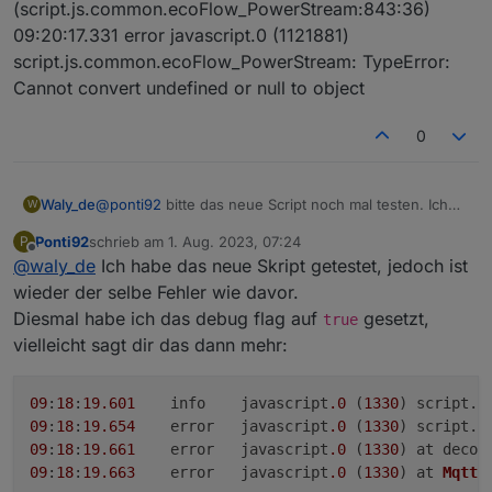
(script.js.common.ecoFlow_PowerStream:843:36)
09:20:17.331 error javascript.0 (1121881)
script.js.common.ecoFlow_PowerStream: TypeError:
Cannot convert undefined or null to object
0
@
ponti92
bitte das neue Script noch mal testen. Ich
Waly_de
W
habe es modifiziert... und dann bitte ins Logfile sehen.
Ponti92
schrieb am
1. Aug. 2023, 07:24
P
Wenn da Einträge mit:
kommen, bitte schicken.
zuletzt editiert von
Offline
@
waly_de
Ich habe das neue Skript getestet, jedoch ist
Ungültiger hexString: XXX
wieder der selbe Fehler wie davor.
Diesmal habe ich das debug flag auf
gesetzt,
true
vielleicht sagt dir das dann mehr:
09
:
18
:
19.601
	info	javascript
.0
 (
1330
) script.
j
09
:
18
:
19.654
	error	javascript
.0
 (
1330
) script.
j
09
:
18
:
19.661
	error	javascript
.0
 (
1330
) at decod
09
:
18
:
19.663
	error	javascript
.0
 (
1330
) at 
MqttC