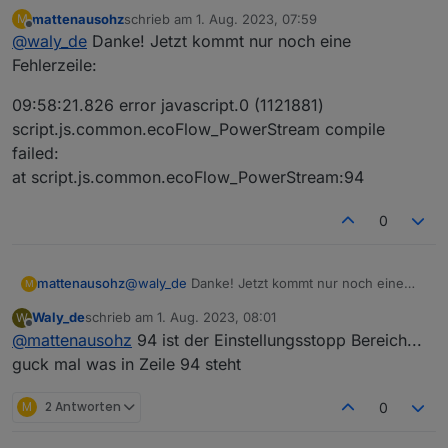
mattenausohz
schrieb am
1. Aug. 2023, 07:59
M
siehe unten
zuletzt editiert von
Offline
@
waly_de
Danke! Jetzt kommt nur noch eine
Fehlerzeile:
09:58:21.826 error javascript.0 (1121881)
script.js.common.ecoFlow_PowerStream compile
failed:
at script.js.common.ecoFlow_PowerStream:94
0
@
waly_de
Danke! Jetzt kommt nur noch eine
mattenausohz
M
Fehlerzeile:
Waly_de
schrieb am
1. Aug. 2023, 08:01
W
09:58:21.826 error javascript.0 (1121881)
zuletzt editiert von
Offline
@
mattenausohz
94 ist der Einstellungsstopp Bereich...
script.js.common.ecoFlow_PowerStream
compile failed:
guck mal was in Zeile 94 steht
at script.js.common.ecoFlow_PowerStream:94
M
2 Antworten
0