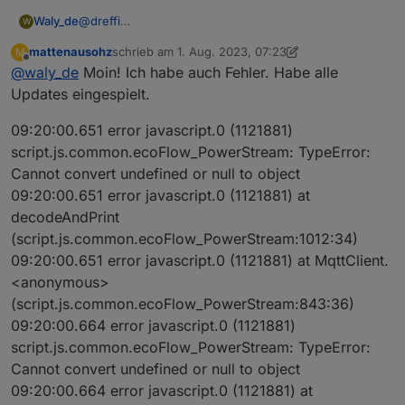
@
dreffi
Waly_de
W
Fakt ist, die Datenstruktur hat sich durch die Updates
mattenausohz
schrieb am
1. Aug. 2023, 07:23
M
grundlegend geändert. Ihr müsst auf das neue Script,
Seit heute Morgen sehe ich auch die neuen Daten
zuletzt editiert von mattenausohz
8. Jan. 2023, 09:
Offline
@
waly_de
Moin! Ich habe auch Fehler. Habe alle
wenn Ihr brauchbare Daten haben wollt.
demnach kann es sein das das alte script unter
Ich habe in der Nacht die Version noch geädert. Sie
X_Unknown_12 den eingestellten Wert für AC-Bedarf
Updates eingespielt.
muss jetzt eigentlich einen anderen Fehler melden.
anzeigt, aber nicht das was wirklich eingespeist wird.
Achte auf die Version (0.6.5)
Das kann sich ja ändern, wenn eben keine Batterie
09:20:00.651 error javascript.0 (1121881)
Ich Brauche diese Daten von Euch wenn ich helfen
zur Verfügung steht ist es nur die PV-Power. Mit dem
script.js.common.ecoFlow_PowerStream: TypeError:
soll, denn bei mir Funktioniert es ja.
Wunschwert kann man schlecht regeln.
Cannot convert undefined or null to object
09:20:00.651 error javascript.0 (1121881) at
decodeAndPrint
(script.js.common.ecoFlow_PowerStream:1012:34)
09:20:00.651 error javascript.0 (1121881) at MqttClient.
<anonymous>
(script.js.common.ecoFlow_PowerStream:843:36)
09:20:00.664 error javascript.0 (1121881)
script.js.common.ecoFlow_PowerStream: TypeError:
Cannot convert undefined or null to object
09:20:00.664 error javascript.0 (1121881) at