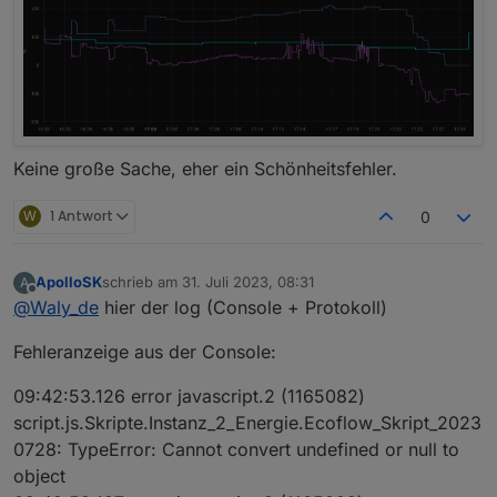
Keine große Sache, eher ein Schönheitsfehler.
W
1 Antwort
0
ApolloSK
schrieb am
31. Juli 2023, 08:31
A
zuletzt editiert von
Offline
@
Waly_de
hier der log (Console + Protokoll)
Fehleranzeige aus der Console:
09:42:53.126 error javascript.2 (1165082)
script.js.Skripte.Instanz_2_Energie.Ecoflow_Skript_2023
0728: TypeError: Cannot convert undefined or null to
object