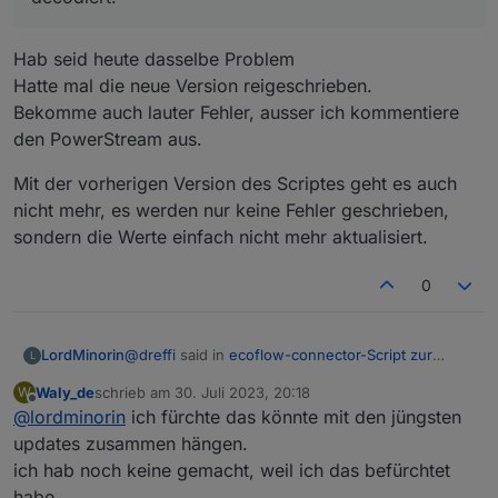
Hab seid heute dasselbe Problem
Hatte mal die neue Version reigeschrieben.
Bekomme auch lauter Fehler, ausser ich kommentiere
den PowerStream aus.
Mit der vorherigen Version des Scriptes geht es auch
nicht mehr, es werden nur keine Fehler geschrieben,
sondern die Werte einfach nicht mehr aktualisiert.
0
@
dreffi
said in
ecoflow-connector-Script zur
LordMinorin
L
dynamischen Leistungsanpassung
:
Waly_de
schrieb am
30. Juli 2023, 20:18
W
zuletzt editiert von
Offline
@
lordminorin
ich fürchte das könnte mit den jüngsten
@
waly_de
said in
ecoflow-connector-Script
zur dynamischen Leistungsanpassung
:
updates zusammen hängen.
Hab seid heute dasselbe Problem
ich hab noch keine gemacht, weil ich das befürchtet
Hatte mal die neue Version reigeschrieben.
definition von protoSource2 vorhanden
habe.
Bekomme auch lauter Fehler, ausser ich
Mit der vorherigen Version des Scriptes geht es