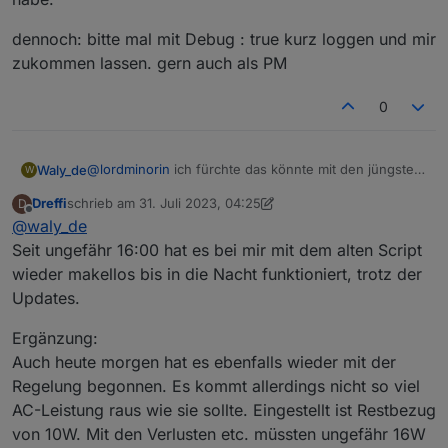
und vollständig ?
kommentiere den PowerStream aus.
auch nicht mehr, es werden nur keine Fehler
geschrieben, sondern die Werte einfach nicht
dennoch: bitte mal mit Debug : true kurz loggen und mir
mehr aktualisiert.
zukommen lassen. gern auch als PM
Wie prüfe ich das? Ich habe Protobuf und
den MQTT Client mit den Befehlen aus dem
Script über die Konsole installiert.
0
Nachtrag: die Werte der Delta 2 werden mit
der aktuellen Version des Scripts aktualisiert.
Die Werte des Powerstreams bekommt er
@
lordminorin
ich fürchte das könnte mit den jüngsten
Waly_de
W
anscheinend nicht decodiert.
updates zusammen hängen.
Dreffi
schrieb am
31. Juli 2023, 04:25
D
ich hab noch keine gemacht, weil ich das befürchtet
dennoch: bitte mal mit Debug : true kurz loggen und
zuletzt editiert von Dreffi
Offline
@
waly_de
habe.
mir zukommen lassen. gern auch als PM
Seit ungefähr 16:00 hat es bei mir mit dem alten Script
wieder makellos bis in die Nacht funktioniert, trotz der
Updates.
Ergänzung:
Auch heute morgen hat es ebenfalls wieder mit der
Regelung begonnen. Es kommt allerdings nicht so viel
AC-Leistung raus wie sie sollte. Eingestellt ist Restbezug
von 10W. Mit den Verlusten etc. müssten ungefähr 16W