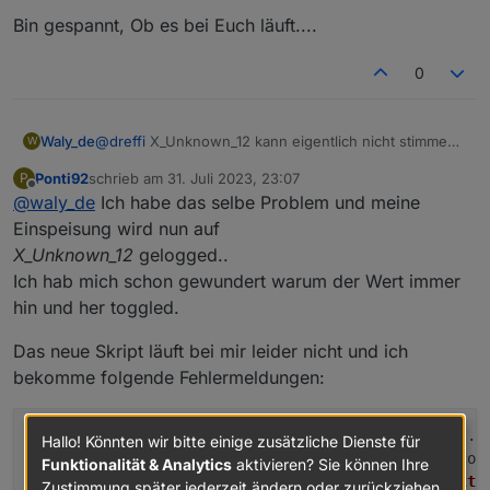
07:21:05 Bezug: 15W
zwischen 1 und 15 Sekunden, wobei nur
Bin gespannt, Ob es bei Euch läuft....
07:21:14 Bezug: 14W
Änderungen protokolliert werden
07:21:15 Bezug: 17W
07:21:17 Einspeisesollwert: 140W
0
07:21:24 Bezug: 16W
07:21:27 Bezug: 15W
07:21:47 Einspeisesollwert: 87W
@
dreffi
X_Unknown_12 kann eigentlich nicht stimmen.
Waly_de
W
Der Einspeisesollwert ist das Objekt X_Unknown_12 des
es sollte in ToHome_Power stehen und im neuen
Powerstream (alte Version des Scripts), was nach meiner
Ponti92
schrieb am
31. Juli 2023, 23:07
P
Script in inv_output_watts.
Anbei die neue Version des Skriptes, die nun
zuletzt editiert von
Beobachtung der eingestellten Grundlast*10 entspricht.
Offline
@
waly_de
Ich habe das selbe Problem und meine
Ich hab versucht Dein Problem zu korrigieren. Teste
hoffentlich auch mit den Updates klar kommen sollte...
Es erfolgen also definitiv noch Aktualisierungen des
mal
Einspeisung wird nun auf
Bezugs innerhalb der 30 Sekunden.
X_Unknown_12
gelogged..
Bin gespannt, Ob es bei Euch läuft....
Ich hab mich schon gewundert warum der Wert immer
hin und her toggled.
Das neue Skript läuft bei mir leider nicht und ich
bekomme folgende Fehlermeldungen:
01
:
00
:
27.147
	error	javascript
.0
 (
1330
) script.
j
Hallo! Könnten wir bitte einige zusätzliche Dienste für
01
:
00
:
27.151
	error	javascript
.0
 (
1330
) at decod
Funktionalität & Analytics
aktivieren? Sie können Ihre
01
:
00
:
27.152
	error	javascript
.0
 (
1330
) at 
MqttC
Zustimmung später jederzeit ändern oder zurückziehen.