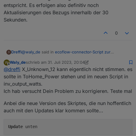
entspricht. Es erfolgen also definitiv noch
Aktualisierungen des Bezugs innerhalb der 30
Sekunden.
0
@
waly_de
said in
ecoflow-connector-Script zur
Dreffi
D
dynamischen Leistungsanpassung
:
Waly_de
schrieb am
31. Juli 2023, 20:04
W
zuletzt editiert von Waly_de
8. Jan. 2023, 10:00
Offline
@
dreffi
X_Unknown_12 kann eigentlich nicht stimmen. es
@
dreffi
Deine Schwankungen oben könnten damit zu tun
sollte in ToHome_Power stehen und im neuen Script in
Ich habe das mal genauer untersucht:
haben, dass der Wert, der im State das du unter
inv_output_watts.
"SmartmeterID" konfiguriert hast zu träge ist.
Ich hab versucht Dein Problem zu korrigieren. Teste mal
die Aktualisierung des Werts für Bezug hat in Home
Kannst Du bitte mal überprüfen, ob er sich
Kleine Chronologie von heute Morgen:
Assistant ungefähr 5 Sekunden Verzögerung
innerhalb von 30 Sekunden nach der Anpassung
07:20:32 Bezug: 73W
(Einschalten des Verbrauchers bis Anzeige in Home
Anbei die neue Version des Skriptes, die nun hoffentlich
der AC-Leistung aktualisiert ?
07:20:32 Einspeisesollwert: 85W
Assistant)
auch mit den Updates klar kommen sollte...
07:20:50 Bezug: 69W
die Übertragung von Home Assistant zu ioBroker
07:20:53 Bezug: 53W
erfolgt nahtlos (weniger als eine Sekunde)
07:20:59 Bezug: 69W
der Wert für Bezug aktualisiert sich innerhalb
Update
unten
07:21:04 Bezug: 61W
weniger Sekunden, die Abstände variieren