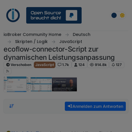
Weiter zum Inhalt
ioBroker Community Home
Deutsch
Skripten / Logik
JavaScript
ecoflow-connector-Script zur
dynamischen Leistungsanpassung
Verschoben
JavaScript
1.7k
124
914.8k
127
Anmelden zum Antworten