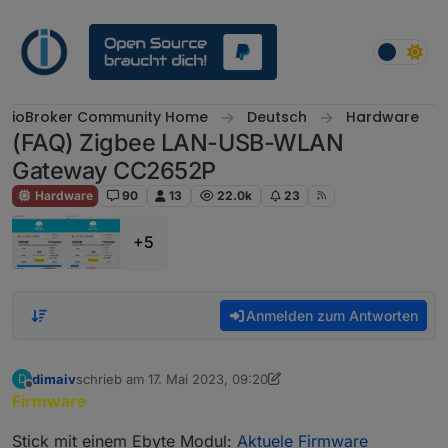
Weiter zum Inhalt
ioBroker Community Home
Deutsch
Hardware
(FAQ) Zigbee LAN-USB-WLAN
Gateway CC2652P
Hardware
90
13
22.0k
23
+5
Anmelden zum Antworten
dimaiv
schrieb am
17. Mai 2023, 09:20
D
zuletzt editiert von dimaiv
5. Nov. 2024, 19:28
Offline
Firmware
Stick mit einem Ebyte Modul:
Aktuele Firmware