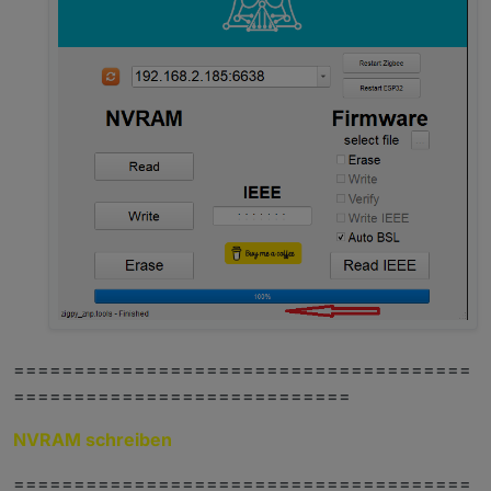
======================================
============================
NVRAM schreiben
======================================