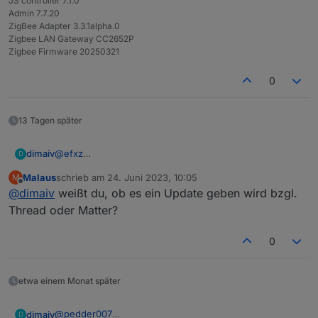
JS controller 7.1.0
Admin 7.7.20
ZigBee Adapter 3.3.1alpha.0
Zigbee LAN Gateway CC2652P
Zigbee Firmware 20250321
0
13 Tagen später
@
efxz
dimaiv
D
Hi. Du hast es anscheinend schon rausgefunden
Malaus
schrieb am
24. Juni 2023, 10:05
M
welche Firmware man braucht. 👍
Ich habe Ebyte Chips markiert mit einem Roten Edding,
zuletzt editiert von
Offline
@
dimaiv
weißt du, ob es ein Update geben wird bzgl.
Hier noch mal:
zu sehen durch die Schlitze auf der Seite mit
Ebyte Chip - other
Antennenanschluss. Oder Buchstabe B auf der
Die Firmware 20230507 habe ich noch nicht getestet.
Thread oder Matter?
RFStar - launchpad
Lanbuchse, wenn man die Gehäuse auf macht.
0
etwa einem Monat später
@
pedder007
dimaiv
D