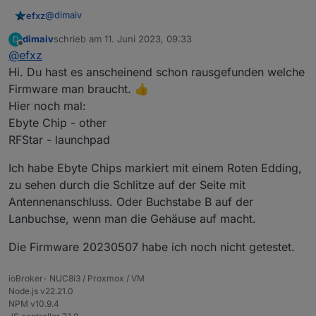
@
dimaiv
efxz
dimaiv
schrieb am
11. Juni 2023, 09:33
D
Hat einer schon die neuste Firmware am Laufen ?
zuletzt editiert von
Offline
@
efxz
Koenkk_20230507_other_coordinator
Hi. Du hast es anscheinend schon rausgefunden welche
Firmware man braucht. 👍
Hier noch mal:
Ebyte Chip - other
RFStar - launchpad
Ich habe Ebyte Chips markiert mit einem Roten Edding,
zu sehen durch die Schlitze auf der Seite mit
Antennenanschluss. Oder Buchstabe B auf der
Lanbuchse, wenn man die Gehäuse auf macht.
Die Firmware 20230507 habe ich noch nicht getestet.
ioBroker- NUC8i3 / Proxmox / VM
Node.js v22.21.0
NPM v10.9.4