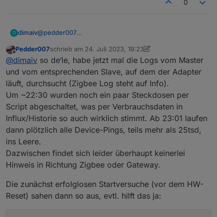
0
dimaiv
@
pedder007
D
Trotzdem interessant was vor dem Absturz im Log
Pedder007
schrieb am
24. Juli 2023, 19:23
stand...
zuletzt editiert von Pedder007
Offline
@
dimaiv
so de‘le, habe jetzt mal die Logs vom Master
und vom entsprechenden Slave, auf dem der Adapter
läuft, durchsucht (Zigbee Log steht auf Info).
Um ~22:30 wurden noch ein paar Steckdosen per
Script abgeschaltet, was per Verbrauchsdaten in
Influx/Historie so auch wirklich stimmt. Ab 23:01 laufen
dann plötzlich alle Device-Pings, teils mehr als 25tsd,
ins Leere.
Dazwischen findet sich leider überhaupt keinerlei
Hinweis in Richtung Zigbee oder Gateway.
Die zunächst erfolglosen Startversuche (vor dem HW-
Reset) sahen dann so aus, evtl. hilft das ja: