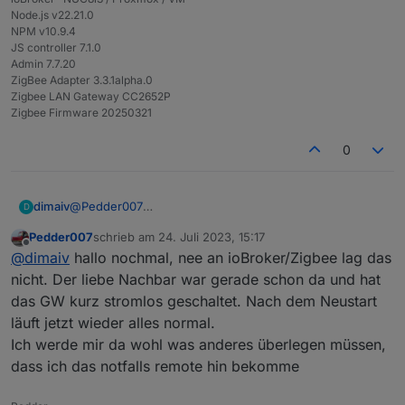
Node.js v22.21.0
NPM v10.9.4
JS controller 7.1.0
Admin 7.7.20
ZigBee Adapter 3.3.1alpha.0
Zigbee LAN Gateway CC2652P
Zigbee Firmware 20250321
0
dimaiv
@
Pedder007
D
Wenn du auf die Oberfläche vom dem Gateway
Pedder007
schrieb am
24. Juli 2023, 15:17
kommst, heißt es hoch wahrscheinlich dass deine
zuletzt editiert von
Offline
@
dimaiv
hallo nochmal, nee an ioBroker/Zigbee lag das
Zigbee Instanz hat sich verabschiedet und nicht das
Gateway.
nicht. Der liebe Nachbar war gerade schon da und hat
Ohne Logs vom IoBroker kann man nicht viel
das GW kurz stromlos geschaltet. Nach dem Neustart
weiterhelfen.
läuft jetzt wieder alles normal.
Einfach so Stecker ziehen kann immer zu schweren
Ich werde mir da wohl was anderes überlegen müssen,
Folgen führen !!!
dass ich das notfalls remote hin bekomme