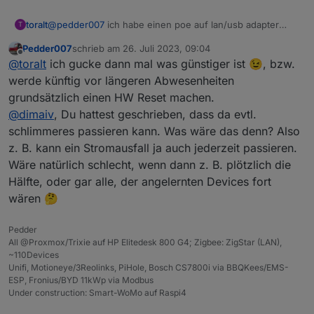
toralt
@
pedder007
ich habe einen poe auf lan/usb adapter
T
dran, daher kann ich den coordinator über port stromlos
Pedder007
schrieb am
26. Juli 2023, 09:04
schalten und rebooten. Der lan coordinator an sich kann
zuletzt editiert von
Offline
@
toralt
ich gucke dann mal was günstiger ist 😉, bzw.
das glaub ich nicht direkt. Der braucht ne usb
stromversorgung.
werde künftig vor längeren Abwesenheiten
grundsätzlich einen HW Reset machen.
@
dimaiv
, Du hattest geschrieben, dass da evtl.
schlimmeres passieren kann. Was wäre das denn? Also
z. B. kann ein Stromausfall ja auch jederzeit passieren.
Wäre natürlich schlecht, wenn dann z. B. plötzlich die
Hälfte, oder gar alle, der angelernten Devices fort
wären 🤔
Pedder
All @Proxmox/Trixie auf HP Elitedesk 800 G4; Zigbee: ZigStar (LAN),
~110Devices
Unifi, Motioneye/3Reolinks, PiHole, Bosch CS7800i via BBQKees/EMS-
ESP, Fronius/BYD 11kWp via Modbus
Under construction: Smart-WoMo auf Raspi4