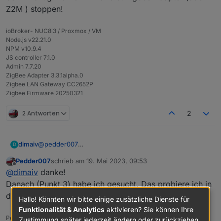
Z2M ) stoppen!
ioBroker- NUC8i3 / Proxmox / VM
Node.js v22.21.0
NPM v10.9.4
JS controller 7.1.0
Admin 7.7.20
ZigBee Adapter 3.3.1alpha.0
Zigbee LAN Gateway CC2652P
Zigbee Firmware 20250321
Wenn erfolgreich gelaufen ist.
2 Antworten
2
Es sieht dann so aus.
@
pedder007
dimaiv
D
Es gibt drei Möglichkeiten Zigbee Gateway neu zu
Pedder007
schrieb am
19. Mai 2023, 09:53
starten:
Über Webinterface Menü "Tools-Reboot ESP32"
zuletzt editiert von
Offline
@
dimaiv
danke!
Sehr wichtig: vorher immer erst Zigbee Adapter (oder
Über MQTT, wenn man es über Webinterface
Z2M ) stoppen!
aktiviert und eingestellt hat "Config-MQTT"
Danach (Punkt 3) habe ich gesucht. Das probiere ich in
Über http get IP/reboot (curl IP/reboot)
den nächsten Tage mal aus.
Hallo! Könnten wir bitte einige zusätzliche Dienste für
Funktionalität & Analytics
aktivieren? Sie können Ihre
Pedder
Zustimmung später jederzeit ändern oder zurückziehen.