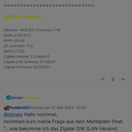
============================
NVRAM löschen
ioBroker- NUC8i3 / Proxmox / VM
Node.js v22.21.0
NPM v10.9.4
JS controller 7.1.0
Admin 7.7.20
ZigBee Adapter 3.3.1alpha.0
Zigbee LAN Gateway CC2652P
Zigbee Firmware 20250321
0
Firmware
dimaiv
D
Pedder007
schrieb am
17. Mai 2023, 10:25
Stick mit einem Ebyte Modul:
Aktuele Firmware
zuletzt editiert von
Offline
@
dimaiv
Hallo nochmal,
Stick mit einem RF-Star Modul:
Aktuelle Firmware
nochmals kurz meine Frage aus dem Marktplatz-Post:
"...wie bekomme ich das Zigstar GW (LAN-Version)
ZigStar GW Multi tool
- Zigbee Modul flashen oder