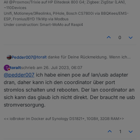
All @Proxmox/Trixie auf HP Elitedesk 800 G4; Zigbee: ZigStar (LAN),
~110Devices
Unifi, Motioneye/3Reolinks, PiHole, Bosch CS7800i via BBQKees/EMS-
ESP, Fronius/BYD 11kWp via Modbus
Under construction: Smart-WoMo auf Raspi4
0
@
toralt
danke für Deine Rückmeldung. Wenn ich
Pedder007
hier im Post nach oben scrolle, kommt das mit den
toralt
schrieb am
26. Juli 2023, 06:07
T
2 Monaten bei mir ja ganz gut hin. Der Hinweis bzgl
@
dimaiv
, wenn ich ja nicht der einzige zu sein
zuletzt editiert von
Nicht stören
@
pedder007
ich habe einen poe auf lan/usb adapter
PoE (nutze auch Unifi und komme per VPN an alles
scheine:
ran) ist gut! Ich hatte schon über eine WLAN
Schreibt sich der Koordinator da evtl irgendwas
dran, daher kann ich den coordinator über port
Steckdose nachgedacht, da ich an eine Zigbee ja
über die Zeit voll, was dann zu dem Problem führt?
stromlos schalten und rebooten. Der lan coordinator an
nicht mehr rankommen würde 😉
Nach dem HW reset ist das Symbol am Socket auch
sich kann das glaub ich nicht direkt. Der braucht ne usb
Ich hatte auch nicht auf dem Schirm, dass der
sofort wieder grün geworden, was ja vorher beim
stromversorgung.
Koordinator PoE fähig ist, oder gibts da
SW Reboot nicht geklappt hatte.
verschiedene?
Ich hatte vorher einen Conbee II genutzt, der
Grundsätzlich lief mein Zigbee Adapter auch noch,
wurde über die Zeit gefühlt langsamer, hatte aber
<< ioBroker im Docker auf Synology DS1821+, 10GBit, 32GB RAM>>
nur aber ohne Connect zum GW.
keinen Totalausfall. Vor dem Hintergrund habe ich
dann aber gewechselt.
1