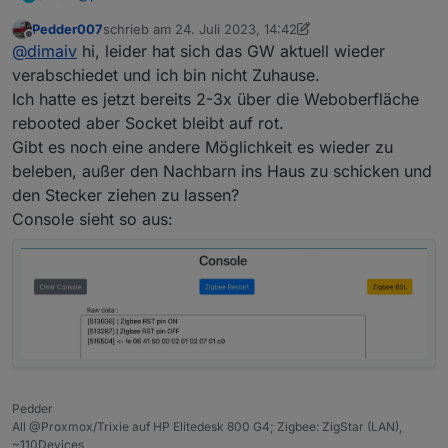
Es gibt drei Möglichkeiten Zigbee Gateway neu zu
Pedder007
schrieb am
24. Juli 2023, 14:42
starten:
Über Webinterface Menü "Tools-Reboot ESP32"
zuletzt editiert von Pedder007
Offline
@
dimaiv
hi, leider hat sich das GW aktuell wieder
Sehr wichtig: vorher immer erst Zigbee Adapter (oder
Über MQTT, wenn man es über Webinterface
Z2M ) stoppen!
aktiviert und eingestellt hat "Config-MQTT"
verabschiedet und ich bin nicht Zuhause.
Über http get IP/reboot (curl IP/reboot)
Ich hatte es jetzt bereits 2-3x über die Weboberfläche
rebooted aber Socket bleibt auf rot.
Gibt es noch eine andere Möglichkeit es wieder zu
beleben, außer den Nachbarn ins Haus zu schicken und
den Stecker ziehen zu lassen?
Console sieht so aus:
Pedder
All @Proxmox/Trixie auf HP Elitedesk 800 G4; Zigbee: ZigStar (LAN),
~110Devices