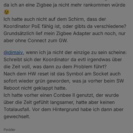
unifi system zugreifen kann, habe ich das immer direkt
2023-07-24 13:41:38.756 - info: zigbee.0 (3
da ich an eine Zigbee ja nicht mehr rankommen würde
per hand gemacht, wenn ich bemerkt hatte, dass es nicht
2023-07-24 13:41:38.860 - info: zigbee.0 (3
😉
ging.
2023-07-24 13:41:57.765 - error: zigbee.0 (
Ich hatte auch nicht auf dem Schirm, dass der
An was das liegt, weiß ich nicht, die coordinator
2023-07-24 13:41:57.767 - error: zigbee.0 (
Koordinator PoE fähig ist, oder gibts da verschiedene?
firmwares ändern nichts daran. Und da ich den Fehler
2023-07-24 13:41:57.767 - error: zigbee.0 (
nicht selbst reproduzieren kann (das kommt immer dann,
2023-07-24 13:42:07.768 - info: zigbee.0 (3
Grundsätzlich lief mein Zigbee Adapter auch noch, nur
wenn ich keinen Nerv dafür habe) habe ich keine
```
aber ohne Connect zum GW.
weiteren „Untersuchungen“ gemacht.
@
dimaiv
, wenn ich ja nicht der einzige zu sein scheine:
Schreibt sich der Koordinator da evtl irgendwas über
die Zeit voll, was dann zu dem Problem führt?
Nach dem HW reset ist das Symbol am Socket auch
sofort wieder grün geworden, was ja vorher beim SW
Reboot nicht geklappt hatte.
Ich hatte vorher einen Conbee II genutzt, der wurde
über die Zeit gefühlt langsamer, hatte aber keinen
Totalausfall. Vor dem Hintergrund habe ich dann aber
gewechselt.
Pedder