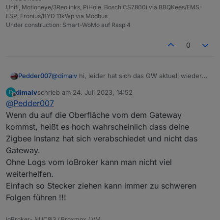
Unifi, Motioneye/3Reolinks, PiHole, Bosch CS7800i via BBQKees/EMS-
ESP, Fronius/BYD 11kWp via Modbus
Under construction: Smart-WoMo auf Raspi4
0
Pedder007
@
dimaiv
hi, leider hat sich das GW aktuell wieder
verabschiedet und ich bin nicht Zuhause.
dimaiv
schrieb am
24. Juli 2023, 14:52
D
Ich hatte es jetzt bereits 2-3x über die
zuletzt editiert von
Offline
@
Pedder007
Weboberfläche rebooted aber Socket bleibt auf rot.
Gibt es noch eine andere Möglichkeit es wieder zu
Wenn du auf die Oberfläche vom dem Gateway
beleben, außer den Nachbarn ins Haus zu
kommst, heißt es hoch wahrscheinlich dass deine
schicken und den Stecker ziehen zu lassen?
Zigbee Instanz hat sich verabschiedet und nicht das
Console sieht so aus:
Gateway.
Ohne Logs vom IoBroker kann man nicht viel
weiterhelfen.
Einfach so Stecker ziehen kann immer zu schweren
Folgen führen !!!
ioBroker- NUC8i3 / Proxmox / VM