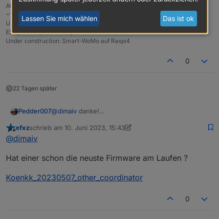
All @Proxmox/Trixie auf HP Elitedesk 800 G4; Zigbee: ZigStar (LAN),
~110Devices
Lassen Sie mich wählen
Das ist ok
Unifi, Motioneye/3Reolinks, PiHole, Bosch CS7800i via BBQKees/EMS-
ESP, Fronius/BYD 11kWp via Modbus
Under construction: Smart-WoMo auf Raspi4
0
Wenn erfolgreich durhgelaufen ist, sieht es so
22 Tagen später
aus.
Pedder007
@
dimaiv
danke!
Danach (Punkt 3) habe ich gesucht. Das probiere
efxz
schrieb am
10. Juni 2023, 15:43
ich in den nächsten Tage mal aus.
zuletzt editiert von efxz
6. Nov. 2023, 08:50
Offline
@
dimaiv
Hat einer schon die neuste Firmware am Laufen ?
Koenkk_20230507_other_coordinator
0