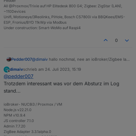
Pedder
All @Proxmox/Trixie auf HP Elitedesk 800 G4; Zigbee: ZigStar (LAN),
~110Devices
Unifi, Motioneye/3Reolinks, PiHole, Bosch CS7800i via BBQKees/EMS-
ESP, Fronius/BYD 11kWp via Modbus
Under construction: Smart-WoMo auf Raspi4
0
Pedder007
@
dimaiv
hallo nochmal, nee an ioBroker/Zigbee lag
das nicht. Der liebe Nachbar war gerade schon da
dimaiv
schrieb am
24. Juli 2023, 15:19
D
und hat das GW kurz stromlos geschaltet. Nach
zuletzt editiert von
Offline
@
pedder007
dem Neustart läuft jetzt wieder alles normal.
Ich werde mir da wohl was anderes überlegen
Trotzdem interessant was vor dem Absturz im Log
müssen, dass ich das notfalls remote hin bekomme
stand...
ioBroker- NUC8i3 / Proxmox / VM
Node.js v22.21.0
NPM v10.9.4
JS controller 7.1.0
Admin 7.7.20
ZigBee Adapter 3.3.1alpha.0