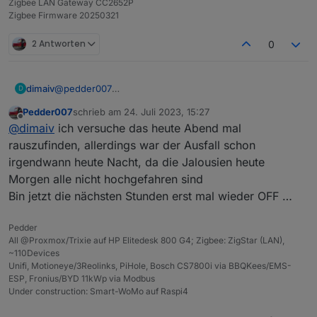
Zigbee LAN Gateway CC2652P
Zigbee Firmware 20250321
2 Antworten
0
dimaiv
@
pedder007
D
Trotzdem interessant was vor dem Absturz im Log
Pedder007
schrieb am
24. Juli 2023, 15:27
stand...
zuletzt editiert von
Offline
@
dimaiv
ich versuche das heute Abend mal
rauszufinden, allerdings war der Ausfall schon
irgendwann heute Nacht, da die Jalousien heute
Morgen alle nicht hochgefahren sind
Bin jetzt die nächsten Stunden erst mal wieder OFF …
Pedder
All @Proxmox/Trixie auf HP Elitedesk 800 G4; Zigbee: ZigStar (LAN),
~110Devices
Unifi, Motioneye/3Reolinks, PiHole, Bosch CS7800i via BBQKees/EMS-
ESP, Fronius/BYD 11kWp via Modbus
Under construction: Smart-WoMo auf Raspi4