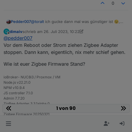
0
Pedder007
@
toralt
ich gucke dann mal was günstiger ist 😉,
bzw. werde künftig vor längeren Abwesenheiten
dimaiv
schrieb am
26. Juli 2023, 10:22
D
grundsätzlich einen HW Reset machen.
zuletzt editiert von dimaiv
Offline
@
pedder007
@
dimaiv
, Du hattest geschrieben, dass da evtl.
schlimmeres passieren kann. Was wäre das denn?
Vor dem Reboot oder Strom ziehen Zigbee Adapter
Also z. B. kann ein Stromausfall ja auch jederzeit
stoppen. Dann kann, eigentlich, nix mehr schief gehen.
passieren. Wäre natürlich schlecht, wenn dann z.
B. plötzlich die Hälfte, oder gar alle, der
Wie ist euer Zigbee Firmware Stand?
angelernten Devices fort wären 🤔
ioBroker- NUC8i3 / Proxmox / VM
Node.js v22.21.0
NPM v10.9.4
JS controller 7.1.0
Admin 7.7.20
ZigBee Adapter 3.3.1alpha.0
1 von 90
Zigbee LAN Gateway CC2652P
Zigbee Firmware 20250321
T
4 Antworten
1