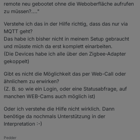
remote neu gebootet ohne die Weboberfläche aufrufen
NVRAM löschen/schreiben/sichern
zu müssen?...."
Multitool
Verstehe ich das in der Hilfe richtig, dass das nur via
Für Windows
ZigStarGW-MT-x64.exe.zip
laden.
MQTT geht?
======================================
Das habe ich bisher nicht in meinem Setup gebraucht
===============================
und müsste mich da erst komplett einarbeiten.
Zigbee Firmware updaten/downgraden
- Geräte
(Die Devices habe ich alle über den Zigbee-Adapter
bleiben angelernt
Zigbee Adapter Instanz stopen !!!
gekoppelt)
Zigbee Firmware updaten/downgraden
Firmware downloaden.
- mit komplett
neu Einrichtung
Ordner "/opt/iobroker/iobroker-data/zigbee_x/"
Gibt es nicht die Möglichkeit das per Web-Call oder
auf ihrem Datenträger sichern/kopieren! (x =
Zigbee Adapter Instanz stopen !!!
ähnlichem zu erwirken?
zigbee Instanz Nummer)
======================================
Firmware downloaden.
(Z. B. so wie ein Login, oder eine Statusabfrage, auf
NVRAM sichern (NVRAM Read) !!!
================================
Ordner "/opt/iobroker/iobroker-data/zigbee_x/"
Zigbee Firmware flashen/schreiben.
auf ihrem Datenträger leeren/löschen (x = zigbee
manchen WEB-Cams auch möglich ist)
Firmware flashen/schreiben
NVRAM löschen (NVRAM Erase)
Instanz Nummer)
Vorher gesicherte ( Punkt 4 ) NVRAM.json Datei
Zigbee Firmware flashen/schreiben.
Multitool runterladen, entpacken, starten.
Oder ich verstehe die Hilfe nicht wirklich. Dann
zurückschreiben (NVRAM Write)
NVRAM löschen (NVRAM Erase)
======================================
benötige da nochmals Unterstützung in der
Aktuele Firmware auswählen (vorher eventuell
Gateway vom Strom für 1 Minute nehmen und
Gateway vom Strom für 1 Minute nehmen und
=============================
Interpretation :-)
entpacken) (1), vier Hacken setzen (2), und Start
wieder dran machen.
wieder dran machen.
NVRAM sichern
(3) klicken.
Zigbee Adapter Instanz starten.
Einstellungen in Zigbee Instanz kontrollieren.
die Zigbee Instanz sollte innerhalb von 10
PANID ändern (+-1 reicht schon, wichtig ist nicht
Multitool runterladen, entpacken, starten und IP
Pedder