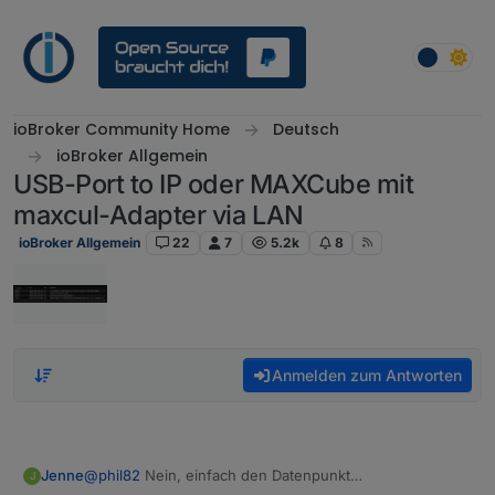
Weiter zum Inhalt
ioBroker Community Home
Deutsch
ioBroker Allgemein
USB-Port to IP oder MAXCube mit
maxcul-Adapter via LAN
ioBroker Allgemein
22
7
5.2k
8
Anmelden zum Antworten
Jenne
@
phil82
Nein, einfach den Datenpunkt
J