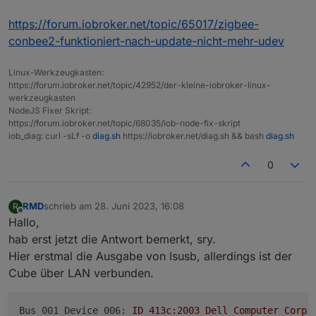
https://forum.iobroker.net/topic/65017/zigbee-
conbee2-funktioniert-nach-update-nicht-mehr-udev
Linux-Werkzeugkasten:
https://forum.iobroker.net/topic/42952/der-kleine-iobroker-linux-
werkzeugkasten
NodeJS Fixer Skript:
https://forum.iobroker.net/topic/68035/iob-node-fix-skript
iob_diag: curl -sLf -o
diag.sh
https://iobroker.net/diag.sh && bash
diag.sh
0
RMD
schrieb am
28. Juni 2023, 16:08
R
zuletzt editiert von
Offline
Hallo,
hab erst jetzt die Antwort bemerkt, sry.
Hier erstmal die Ausgabe von lsusb, allerdings ist der
Cube über LAN verbunden.
Bus 001 Device 006:
ID
413c:2003
Dell
Computer
Corp.