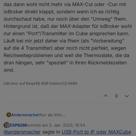
das dann wohl nicht mehr via MAX-Cul oder -Cun mit
ioBroker direkt klappt, sondern wenn ich es richtig
durchschaut habe, nur noch über den "Umweg" fhem.
Hintergrund ist, daß der MAX-Adapter für ioBroker wohl
nur einen "Port"/Transmitter im Cube ansprechen kann.
Läuft bei mir jetzt daher via fhem (als "Vorbereitung"
auf die 4 Transmitter) aber noch nicht perfekt, wegen
Reichweiteproblemen und weil die Thermostate, die da
dran hängen, sehr "speziell" in Ihren Rückmeldezeiten
sind.
ioBroker auf Raspi4B 8GB Debian(12) 64Bit
0
Andersmacher
Nur als Info:
A
Ich habe den MAX-Cube bei mir auch schon
ESP8266
schrieb am
3. Jan. 2023, 16:54
einige Zeit laufen. Zuerst hatte ich ihn per USB
zuletzt editiert von
Offline
@
andersmacher
sagte in
USB-Port to IP oder MAXCube
und MAX-Cul "direkt" am ioBroker. Dann habe