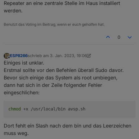
Repeater an eine zentrale Stelle im Haus installiert
werden.
Benutzt das Voting im Beitrag, wenn er euch geholfen hat.
0
ESP8266
schrieb am
3. Jan. 2023, 19:06
zuletzt editiert von ESP8266
1. März 2023, 20:29
Offline
Einiges ist unklar.
Erstmal sollte vor den Befehlen überall Sudo davor.
Bevor sich einige das System als root umbiegen,
dann hat sich in der Zeile folgender Fehler
eingeschlichen:
chmod
+x /usr/local/bin avsp.sh
Dort fehlt ein Slash nach dem bin und das Leerzeichen
muss weg.