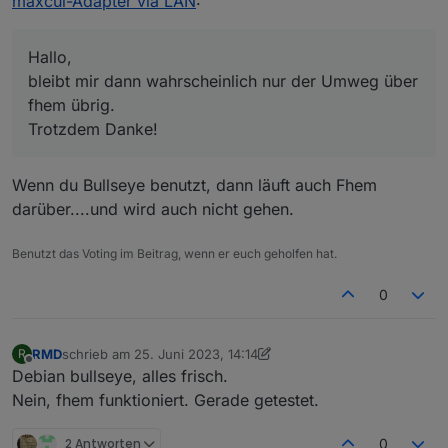
maxcul-Adapter via LAN
:
Hallo,
bleibt mir dann wahrscheinlich nur der Umweg über
fhem übrig.
Trotzdem Danke!
Wenn du Bullseye benutzt, dann läuft auch Fhem
darüber....und wird auch nicht gehen.
Benutzt das Voting im Beitrag, wenn er euch geholfen hat.
0
RMD
schrieb am
25. Juni 2023, 14:14
R
zuletzt editiert von RMD
Offline
Debian bullseye, alles frisch.
Nein, fhem funktioniert. Gerade getestet.
2 Antworten
0