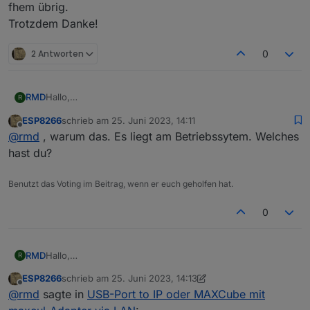
fhem übrig.
Trotzdem Danke!
2 Antworten
0
RMD
Hallo,
R
bleibt mir dann wahrscheinlich nur der Umweg über fhem
ESP8266
schrieb am
25. Juni 2023, 14:11
übrig.
zuletzt editiert von
Offline
@
rmd
, warum das. Es liegt am Betriebssytem. Welches
Trotzdem Danke!
hast du?
Benutzt das Voting im Beitrag, wenn er euch geholfen hat.
0
RMD
Hallo,
R
bleibt mir dann wahrscheinlich nur der Umweg über fhem
ESP8266
schrieb am
25. Juni 2023, 14:13
übrig.
zuletzt editiert von ESP8266
Offline
@
rmd
sagte in
USB-Port to IP oder MAXCube mit
Trotzdem Danke!