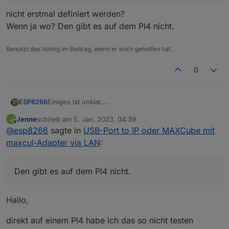
nicht erstmal definiert werden?
Wenn ja wo? Den gibt es auf dem PI4 nicht.
Benutzt das Voting im Beitrag, wenn er euch geholfen hat.
0
Einiges ist unklar.
ESP8266
Erstmal sollte vor den Befehlen überall Sudo davor.
Jenne
schrieb am
5. Jan. 2023, 04:39
J
Bevor sich einige das System als root umbiegen,
zuletzt editiert von
Offline
@
esp8266
sagte in
USB-Port to IP oder MAXCube mit
dann hat sich in der Zeile folgender Fehler
Dort fehlt ein Slash nach dem bin und das
eingeschlichen:
maxcul-Adapter via LAN
:
Leerzeichen muss weg.
Dann ist unklar wie der serielle Port einzusetzen ist.
Den gibt es auf dem PI4 nicht.
Da benötigt man ein bisschen mehr Input.
Hallo,
Ich setze dort das
direkt auf einem PI4 habe ich das so nicht testen