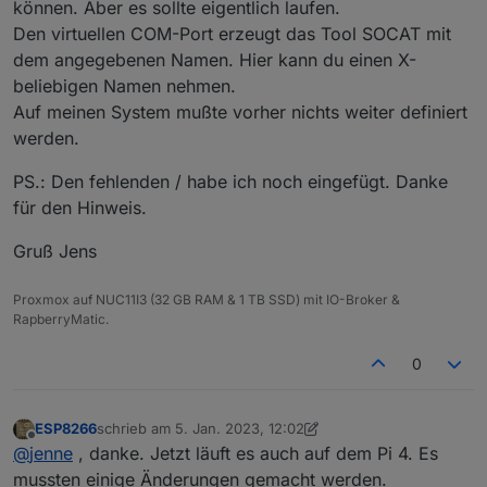
können. Aber es sollte eigentlich laufen.
Den virtuellen COM-Port erzeugt das Tool SOCAT mit
ein.
dem angegebenen Namen. Hier kann du einen X-
Das ist ja auch die serielle Schnittstelle für den Cul.
beliebigen Namen nehmen.
Die fällt ja dann auch später weg.
Auf meinen System mußte vorher nichts weiter definiert
Muss das
nicht erstmal definiert werden?
werden.
Wenn ja wo? Den gibt es auf dem PI4 nicht.
PS.: Den fehlenden / habe ich noch eingefügt. Danke
für den Hinweis.
Gruß Jens
Proxmox auf NUC11I3 (32 GB RAM & 1 TB SSD) mit IO-Broker &
RapberryMatic.
0
ESP8266
schrieb am
5. Jan. 2023, 12:02
zuletzt editiert von ESP8266
1. Juni 2023, 16:34
Offline
@
jenne
, danke. Jetzt läuft es auch auf dem Pi 4. Es
mussten einige Änderungen gemacht werden.