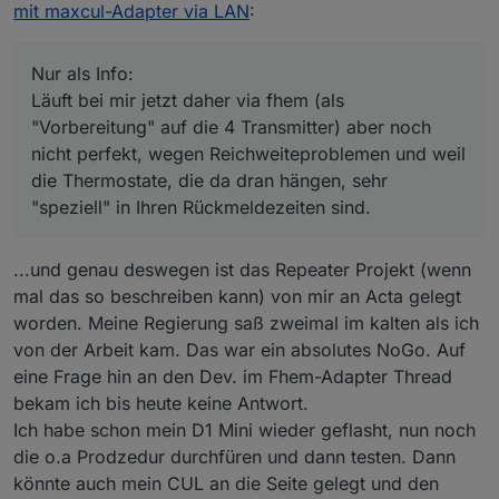
ich ihn umgeflasht auf die Version für 4
mit maxcul-Adapter via LAN
:
Transmitter (die ich allerdings noch nicht
eingelötet habe). Wenn man aber die 4
Transmitter irgendwann auch nutzen will, sollte
Nur als Info:
man bedenken, daß das dann wohl nicht mehr
Läuft bei mir jetzt daher via fhem (als
via MAX-Cul oder -Cun mit ioBroker direkt
"Vorbereitung" auf die 4 Transmitter) aber noch
klappt, sondern wenn ich es richtig
nicht perfekt, wegen Reichweiteproblemen und weil
durchschaut habe, nur noch über den
"Umweg" fhem. Hintergrund ist, daß der MAX-
die Thermostate, die da dran hängen, sehr
Adapter für ioBroker wohl nur einen
"speziell" in Ihren Rückmeldezeiten sind.
"Port"/Transmitter im Cube ansprechen kann.
Läuft bei mir jetzt daher via fhem (als
"Vorbereitung" auf die 4 Transmitter) aber noch
...und genau deswegen ist das Repeater Projekt (wenn
nicht perfekt, wegen Reichweiteproblemen und
mal das so beschreiben kann) von mir an Acta gelegt
weil die Thermostate, die da dran hängen, sehr
worden. Meine Regierung saß zweimal im kalten als ich
"speziell" in Ihren Rückmeldezeiten sind.
von der Arbeit kam. Das war ein absolutes NoGo. Auf
eine Frage hin an den Dev. im Fhem-Adapter Thread
bekam ich bis heute keine Antwort.
Ich habe schon mein D1 Mini wieder geflasht, nun noch
die o.a Prodzedur durchfüren und dann testen. Dann
könnte auch mein CUL an die Seite gelegt und den