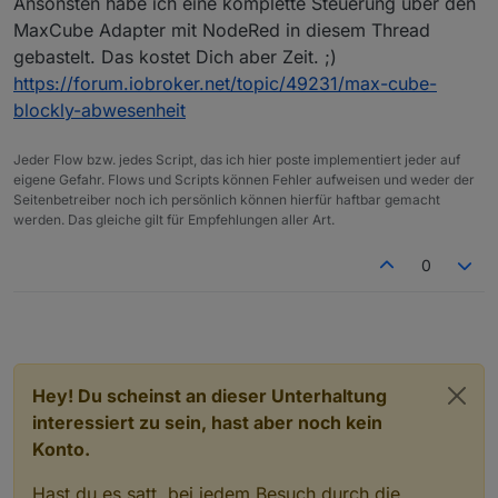
Ansonsten habe ich eine komplette Steuerung über den
MaxCube Adapter mit NodeRed in diesem Thread
gebastelt. Das kostet Dich aber Zeit. ;)
https://forum.iobroker.net/topic/49231/max-cube-
blockly-abwesenheit
Jeder Flow bzw. jedes Script, das ich hier poste implementiert jeder auf
eigene Gefahr. Flows und Scripts können Fehler aufweisen und weder der
Seitenbetreiber noch ich persönlich können hierfür haftbar gemacht
werden. Das gleiche gilt für Empfehlungen aller Art.
0
Hey! Du scheinst an dieser Unterhaltung
interessiert zu sein, hast aber noch kein
Konto.
Hast du es satt, bei jedem Besuch durch die