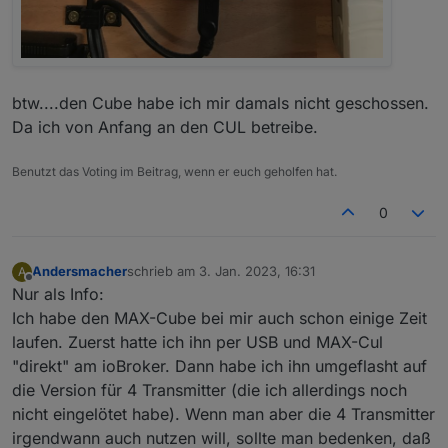
btw....den Cube habe ich mir damals nicht geschossen.
Da ich von Anfang an den CUL betreibe.
Benutzt das Voting im Beitrag, wenn er euch geholfen hat.
0
Andersmacher
schrieb am
3. Jan. 2023, 16:31
A
zuletzt editiert von
Offline
Nur als Info:
Ich habe den MAX-Cube bei mir auch schon einige Zeit
laufen. Zuerst hatte ich ihn per USB und MAX-Cul
"direkt" am ioBroker. Dann habe ich ihn umgeflasht auf
die Version für 4 Transmitter (die ich allerdings noch
nicht eingelötet habe). Wenn man aber die 4 Transmitter
irgendwann auch nutzen will, sollte man bedenken, daß