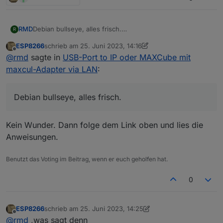
RMD
Debian bullseye, alles frisch.
R
Nein, fhem funktioniert. Gerade getestet.
ESP8266
schrieb am
25. Juni 2023, 14:16
zuletzt editiert von ESP8266
Offline
@
rmd
sagte in
USB-Port to IP oder MAXCube mit
maxcul-Adapter via LAN
:
Debian bullseye, alles frisch.
Kein Wunder. Dann folge dem Link oben und lies die
Anweisungen.
Benutzt das Voting im Beitrag, wenn er euch geholfen hat.
0
ESP8266
schrieb am
25. Juni 2023, 14:25
zuletzt editiert von ESP8266
Offline
@
rmd
,was sagt denn