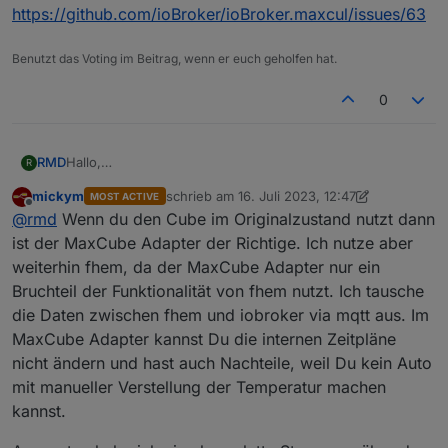
https://github.com/ioBroker/ioBroker.maxcul/issues/63
Benutzt das Voting im Beitrag, wenn er euch geholfen hat.
0
Hallo,
RMD
R
hab erst jetzt die Antwort bemerkt, sry.
mickym
schrieb am
16. Juli 2023, 12:47
MOST ACTIVE
Hier erstmal die Ausgabe von lsusb, allerdings ist der
Bus 001 Device 006: ID 413c:2003 Dell Computer C
zuletzt editiert von mickym
Offline
@
rmd
Wenn du den Cube im Originalzustand nutzt dann
Cube über LAN verbunden.
Bus 001 Device 005: ID 04e7:0050 Elo TouchSystem
Den Verlauf aus dem Link habe ich gelesen und auch
Bus 001 Device 004: ID 093a:2510 Pixart Imaging,
ist der MaxCube Adapter der Richtige. Ich nutze aber
probiert, allerdings klappt es nicht.
Bus 001 Device 003: ID 0424:ec00 Microchip Techn
weiterhin fhem, da der MaxCube Adapter nur ein
In fhem wird der Adapter problemlos eingebunden und
Danke
Bus 001 Device 002: ID 0424:9514 Microchip Techn
Bruchteil der Funktionalität von fhem nutzt. Ich tausche
funktioniert auch.
Bus 001 Device 001: ID 1d6b:0002 Linux Foundatio
die Daten zwischen fhem und iobroker via mqtt aus. Im
MaxCube Adapter kannst Du die internen Zeitpläne
nicht ändern und hast auch Nachteile, weil Du kein Auto
mit manueller Verstellung der Temperatur machen
kannst.