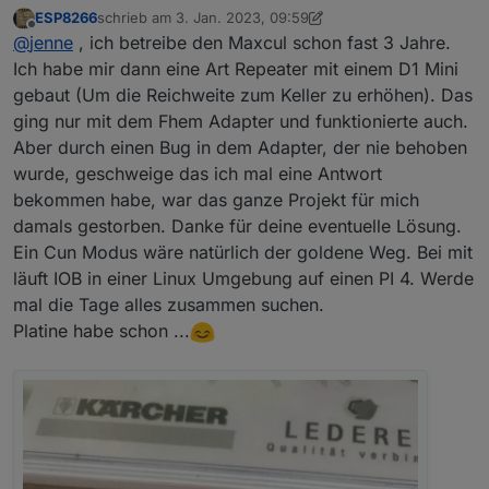
maxcul.0.info.enablePairingMode auf true setzen und
ESP8266
schrieb am
3. Jan. 2023, 09:59
los geht es. Aber das Pairing ist sehr tricky. Oft brauchte
zuletzt editiert von ESP8266
1. März 2023, 11:48
Offline
@
jenne
, ich betreibe den Maxcul schon fast 3 Jahre.
ich mehere Versuche.
Ich habe mir dann eine Art Repeater mit einem D1 Mini
gebaut (Um die Reichweite zum Keller zu erhöhen). Das
ging nur mit dem Fhem Adapter und funktionierte auch.
Aber durch einen Bug in dem Adapter, der nie behoben
wurde, geschweige das ich mal eine Antwort
bekommen habe, war das ganze Projekt für mich
damals gestorben. Danke für deine eventuelle Lösung.
Ein Cun Modus wäre natürlich der goldene Weg. Bei mit
läuft IOB in einer Linux Umgebung auf einen PI 4. Werde
mal die Tage alles zusammen suchen.
Platine habe schon ...