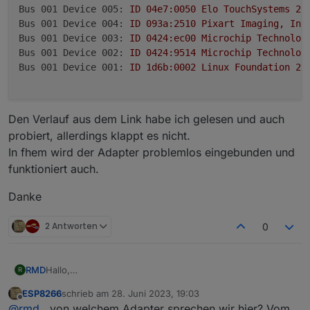
Bus 001 Device 005:
ID
04e7
:0050
Elo
TouchSystems
22
Bus 001 Device 004:
ID
093a:2510
Pixart
Imaging,
Inc
Bus 001 Device 003:
ID
0424
:ec00
Microchip
Technolog
Bus 001 Device 002:
ID
0424
:9514
Microchip
Technolog
Bus 001 Device 001:
ID
1d6b:0002
Linux
Foundation
2.
Den Verlauf aus dem Link habe ich gelesen und auch
probiert, allerdings klappt es nicht.
In fhem wird der Adapter problemlos eingebunden und
funktioniert auch.
Danke
2 Antworten
0
Hallo,
RMD
R
hab erst jetzt die Antwort bemerkt, sry.
ESP8266
schrieb am
28. Juni 2023, 19:03
Hier erstmal die Ausgabe von lsusb, allerdings ist der
Bus 001 Device 006: ID 413c:2003 Dell Computer C
zuletzt editiert von
Offline
@
rmd
, von welchem Adapter sprechen wir hier? Vom
Cube über LAN verbunden.
Bus 001 Device 005: ID 04e7:0050 Elo TouchSystem