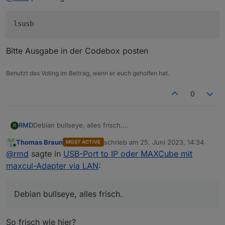
Bitte Ausgabe in der Codebox posten
Benutzt das Voting im Beitrag, wenn er euch geholfen hat.
0
RMD
Debian bullseye, alles frisch.
R
Nein, fhem funktioniert. Gerade getestet.
Thomas Braun
schrieb am
25. Juni 2023, 14:34
MOST ACTIVE
zuletzt editiert von
Online
@
rmd
sagte in
USB-Port to IP oder MAXCube mit
maxcul-Adapter via LAN
:
Debian bullseye, alles frisch.
So frisch wie hier?