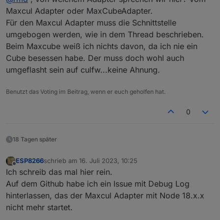
Den Verlauf aus dem Link habe ich gelesen und auch
Bus 001 Device 004: ID 093a:2510 Pixart Imaging,
Maxcul Adapter oder MaxCubeAdapter.
probiert, allerdings klappt es nicht.
Bus 001 Device 003: ID 0424:ec00 Microchip Techn
Für den Maxcul Adapter muss die Schnittstelle
In fhem wird der Adapter problemlos eingebunden und
Danke
Bus 001 Device 002: ID 0424:9514 Microchip Techn
umgebogen werden, wie in dem Thread beschrieben.
funktioniert auch.
Bus 001 Device 001: ID 1d6b:0002 Linux Foundatio
Beim Maxcube weiß ich nichts davon, da ich nie ein
Cube besessen habe. Der muss doch wohl auch
umgeflasht sein auf culfw...keine Ahnung.
Benutzt das Voting im Beitrag, wenn er euch geholfen hat.
0
18 Tagen später
ESP8266
schrieb am
16. Juli 2023, 10:25
zuletzt editiert von
Offline
Ich schreib das mal hier rein.
Auf dem Github habe ich ein Issue mit Debug Log
hinterlassen, das der Maxcul Adapter mit Node 18.x.x
nicht mehr startet.