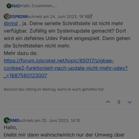
Hallo Zusammen,
RMD
R
probiere iobroker neu aus, und versuche meine Max
ESP8266
schrieb am
24. Juni 2023, 19:16
Thermostate über einen Cube zum Laufen zu bringen,
Hat hier jemand eine Idee?
zuletzt editiert von ESP8266
Offline
@
rmd
, ja. Deine serielle Schnittstelle ist nicht mehr
Die Installation hat soweit funktioniert, die Thermostate
werden alle angezeigt.
Danke
verfügbar. Zufällig ein Systemupdate gemacht? Dort
Sobald ich versuche einen Wert zu senden erscheint im
wird ein defektes Udev Paket eingespielt. Dann gehen
Log "Not enough credits(0). Wait for more...", trotz
die Schnittstellen nicht mehr.
dessen das welche vorhanden sind.
Mehr dazu da:
Des weiteren tauchen Meldungen auf wie "received
unknown data: 20274" auf.
https://forum.iobroker.net/topic/65017/zigbee-
Hier scheinen ja die Credits gemeldet zu werden,
conbee2-funktioniert-nach-update-nicht-mehr-udev?
trotzdem wird nicht gesendet.
_=1687560123007
Benutzt das Voting im Beitrag, wenn er euch geholfen hat.
0
RMD
schrieb am
25. Juni 2023, 14:10
R
zuletzt editiert von
Offline
Hallo,
bleibt mir dann wahrscheinlich nur der Umweg über