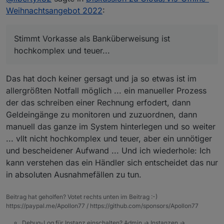
muss um das anzubieten? Vertraglich,
Weihnachtsangebot 2022
:
Stimmt Vorkasse als Banküberweisung ist
Finanziell, Technische Integration
hochkomplex und teuer...
Stimmt Vorkasse als Banküberweisung ist
Ich verstehe auch ehrlich nicht das wir das
hochkomplex und teuer...
überhaupt diskutieren ... weil die Diskussion
Damit hat das rein gar nichts zu tun, von daher is
ob die Dienste und die Möglichkeiten "Zu
scho recht!
teuer" sind und eine Angst das es vllt
Das hat doch keiner gersagt und ja so etwas ist im
nächstes Jahr keine Weihnachtsaktion gibt
allergrößten Notfall möglich ... ein manueller Prozess
und man damit 10 EUR mehr im jahr bezahlen
müsste (oder was auch immer) fangen wir
der das schreiben einer Rechnung erfodert, dann
bitte einfach nicht an
Geldeingänge zu monitoren und zuzuordnen, dann
manuell das ganze im System hinterlegen und so weiter
... vllt nicht hochkomplex und teuer, aber ein unnötiger
und bescheidener Aufwand ... Und ich wiederhole: Ich
kann verstehen das ein Händler sich entscheidet das nur
in absoluten Ausnahmefällen zu tun.
Beitrag hat geholfen? Votet rechts unten im Beitrag :-)
https://paypal.me/Apollon77 / https://github.com/sponsors/Apollon77
Debug-Log für Instanz einschalten? Admin -> Instanzen ->