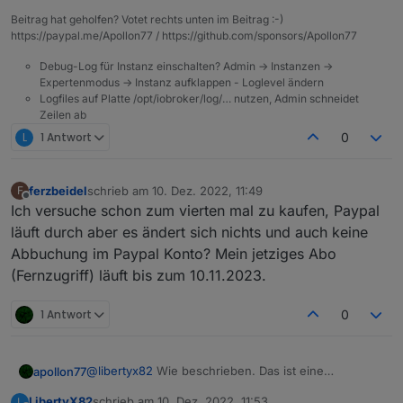
Beitrag hat geholfen? Votet rechts unten im Beitrag :-)
https://paypal.me/Apollon77 / https://github.com/sponsors/Apollon77
Debug-Log für Instanz einschalten? Admin -> Instanzen ->
Expertenmodus -> Instanz aufklappen - Loglevel ändern
Logfiles auf Platte /opt/iobroker/log/… nutzen, Admin schneidet
Zeilen ab
L
1 Antwort
0
ferzbeidel
schrieb am
10. Dez. 2022, 11:49
F
zuletzt editiert von
Offline
Ich versuche schon zum vierten mal zu kaufen, Paypal
läuft durch aber es ändert sich nichts und auch keine
Abbuchung im Paypal Konto? Mein jetziges Abo
(Fernzugriff) läuft bis zum 10.11.2023.
1 Antwort
0
@
libertyx82
Wie beschrieben. Das ist eine
apollon77
Limitierung die uns von Paypal auferlegt wurde, weil
LibertyX82
schrieb am
10. Dez. 2022, 11:53
L