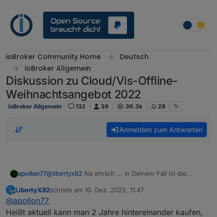
Weiter zum Inhalt
ioBroker Community Home
Deutsch
ioBroker Allgemein
Diskussion zu Cloud/Vis-Offline-
Weihnachtsangebot 2022
ioBroker Allgemein
132
39
36.3k
28
Anmelden zum Antworten
apollon77
@
libertyx82
Na ehrlich ... in Deinem Fall ist die
"Regelung" sehr einfach: Wir reden zur
LibertyX82
schrieb am
10. Dez. 2022, 11:47
L
Weihnachtsaktion 2023 einfach wieder :-) Oder
zuletzt editiert von
Offline
@
apollon77
schau ob am 7.1. vllt die Grenze unterschritten ist
Heißt aktuell kann man 2 Jahre hintereinander kaufen,