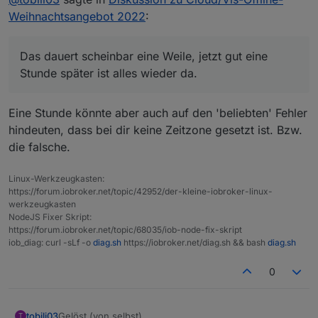
Wenn ich jetzt aber Anwendungen aufrufen möchte
Weihnachtsangebot 2022
:
EDIT: Das dauert scheinbar eine Weile, jetzt gut eine
kommt:
Stunde später ist alles wieder da.
Das dauert scheinbar eine Weile, jetzt gut eine
Stunde später ist alles wieder da.
Einen neuen APP-Key habe ich auch schon generiert
Eine Stunde könnte aber auch auf den 'beliebten' Fehler
und in den Cloud-Adapter eingetragen. Leider startet
hindeuten, dass bei dir keine Zeitzone gesetzt ist. Bzw.
dieser nur kurz, bleibt ein gelbes Ausrufezeichen
die falsche.
(Dreieck) und wird wieder Schwarz.
Was habe ich falsch gemacht?
Gruß
Linux-Werkzeugkasten:
https://forum.iobroker.net/topic/42952/der-kleine-iobroker-linux-
werkzeugkasten
NodeJS Fixer Skript:
https://forum.iobroker.net/topic/68035/iob-node-fix-skript
iob_diag: curl -sLf -o
diag.sh
https://iobroker.net/diag.sh && bash
diag.sh
0
Gelöst (von selbst)
tobili03
T