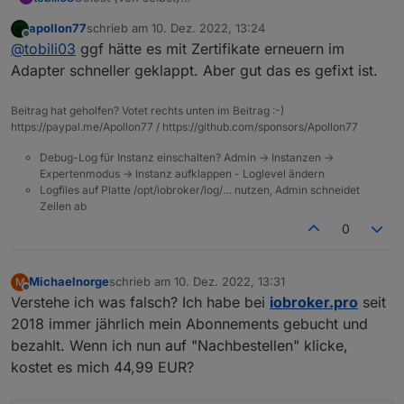
Hallo,
apollon77
schrieb am
10. Dez. 2022, 13:24
meine Fernzugriffslizens ist gestern abgelaufen und
zuletzt editiert von
Offline
@
tobili03
ggf hätte es mit Zertifikate erneuern im
ich habe heute eine Neue abgeschlossen.
Wenn ich jetzt aber Anwendungen aufrufen möchte
Adapter schneller geklappt. Aber gut das es gefixt ist.
EDIT: Das dauert scheinbar eine Weile, jetzt gut eine
kommt:
Stunde später ist alles wieder da.
Beitrag hat geholfen? Votet rechts unten im Beitrag :-)
https://paypal.me/Apollon77 / https://github.com/sponsors/Apollon77
Debug-Log für Instanz einschalten? Admin -> Instanzen ->
Expertenmodus -> Instanz aufklappen - Loglevel ändern
Einen neuen APP-Key habe ich auch schon generiert
Logfiles auf Platte /opt/iobroker/log/… nutzen, Admin schneidet
Zeilen ab
und in den Cloud-Adapter eingetragen. Leider startet
dieser nur kurz, bleibt ein gelbes Ausrufezeichen
0
(Dreieck) und wird wieder Schwarz.
Was habe ich falsch gemacht?
Gruß
Michaelnorge
schrieb am
10. Dez. 2022, 13:31
M
zuletzt editiert von
Offline
Verstehe ich was falsch? Ich habe bei
iobroker.pro
seit
2018 immer jährlich mein Abonnements gebucht und
bezahlt. Wenn ich nun auf "Nachbestellen" klicke,
kostet es mich 44,99 EUR?