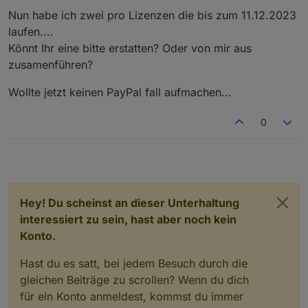
alexa-klappt-nicht
–>
https://forum.iobroker.net/topic/19240/iot-
Aus gegebenem Anlass habe ich noch einen
Nun habe ich zwei pro Lizenzen die bis zum 11.12.2023
andere-probleme-mit-dem-iot-adapter-bzw-der-
weiteren Diskussions-Thread eröffnet für Probleme
laufen....
nutzung
und Fragen zur Umstellung cloud -> iot.
Ingo
–>
https://forum.iobroker.net/topic/27474/iot-fragen-
Könnt Ihr eine bitte erstatten? Oder von mir aus
und-probleme-migration-cloud-iot
zusamenführen?
Wollte jetzt keinen PayPal fall aufmachen...
0
Hey! Du scheinst an dieser Unterhaltung
interessiert zu sein, hast aber noch kein
Konto.
Hast du es satt, bei jedem Besuch durch die
gleichen Beiträge zu scrollen? Wenn du dich
für ein Konto anmeldest, kommst du immer