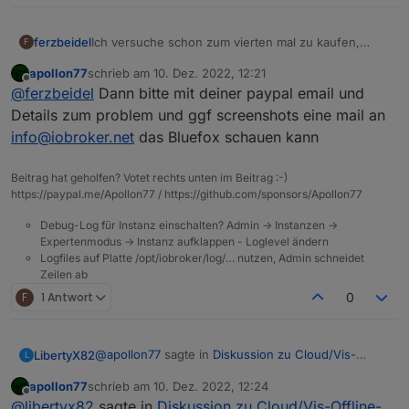
ferzbeidel
Ich versuche schon zum vierten mal zu kaufen,
F
Paypal läuft durch aber es ändert sich nichts und
apollon77
schrieb am
10. Dez. 2022, 12:21
auch keine Abbuchung im Paypal Konto? Mein
zuletzt editiert von
Offline
@
ferzbeidel
Dann bitte mit deiner paypal email und
jetziges Abo (Fernzugriff) läuft bis zum 10.11.2023.
Details zum problem und ggf screenshots eine mail an
info@iobroker.net
das Bluefox schauen kann
Beitrag hat geholfen? Votet rechts unten im Beitrag :-)
https://paypal.me/Apollon77 / https://github.com/sponsors/Apollon77
Debug-Log für Instanz einschalten? Admin -> Instanzen ->
Expertenmodus -> Instanz aufklappen - Loglevel ändern
Logfiles auf Platte /opt/iobroker/log/… nutzen, Admin schneidet
Zeilen ab
F
1 Antwort
0
@
apollon77
sagte in
Diskussion zu Cloud/Vis-
LibertyX82
L
Offline-Weihnachtsangebot 2022
:
apollon77
schrieb am
10. Dez. 2022, 12:24
zuletzt editiert von
Offline
Du kennst was man als Händler da so alles tun
@
libertyx82
sagte in
Diskussion zu Cloud/Vis-Offline-