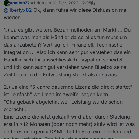
apollon77
schrieb am
10. Dez. 2022, 12:05
zuletzt editiert von apollon77
12. Okt. 2022, 13:08
Offline
Daher darf Bluefox sowas nicht verkaufen.
@
libertyx82
Ok, dann führe wir diese Diskussion mal
wieder ...
Sofern PayPal als Zahlungsdienstleister genutzt
1.) Ja es gibt weitere Bezahlmethoden am Markt ... Du
wird, die sind alledings nicht die einzigen
kennst was man als Händler da so alles tun muss um
Zahlungsdienstleister am Mark.
Meine 5 Jahre AV Lizenz konnte ich allerdings
Zumal es auch noch andere Zahlungsmöglichkeiten
ohne Probleme mit PayPal zahlen.
das anzubieten? Vertraglich, Finanziell, Technische
gibt.
Integration ... Also ich kann sehr gut verstehen das ein
Händler sich für ausschliesslich Paypal entscheidet ...
und ich kann auch gut verstehen wenn Bluefox seine
Zeit lieber in die Entwicklung steckt als in sowas.
2.) Ja eine "5 Jahre dauernde Lizenz die direkt startet"
ist "einfach" weil man im zweifel sagen kenn
"Chargeback abgelehnt weil Leistung wurde schon
erbracht".
Eine Lizenz die jetzt gekauft wird aber durch Stacking
erst in >12 Monaten (oder noch mehr) aktiv wird ist was
anderes und genau DAMIT hat Paypal ein Problem und
es Ihm verboten. Das ist auch nichts was es zu