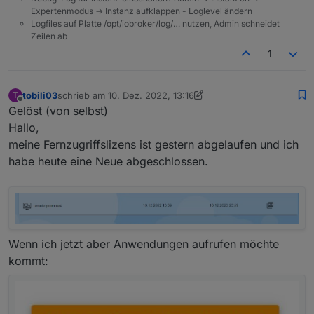
Expertenmodus -> Instanz aufklappen - Loglevel ändern
Logfiles auf Platte /opt/iobroker/log/… nutzen, Admin schneidet
Zeilen ab
1
tobili03
schrieb am
10. Dez. 2022, 13:16
T
zuletzt editiert von tobili03
12. Okt. 2022, 14:19
Offline
Gelöst (von selbst)
Hallo,
meine Fernzugriffslizens ist gestern abgelaufen und ich
habe heute eine Neue abgeschlossen.
Wenn ich jetzt aber Anwendungen aufrufen möchte
kommt: