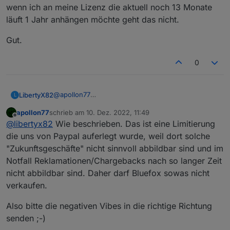
wenn ich an meine Lizenz die aktuell noch 13 Monate
läuft 1 Jahr anhängen möchte geht das nicht.
Gut.
0
@
apollon77
LibertyX82
L
Heißt aktuell kann man 2 Jahre hintereinander
apollon77
schrieb am
10. Dez. 2022, 11:49
kaufen, wenn ich an meine Lizenz die aktuell noch
Gut.
zuletzt editiert von
Offline
@
libertyx82
Wie beschrieben. Das ist eine Limitierung
13 Monate läuft 1 Jahr anhängen möchte geht das
nicht.
die uns von Paypal auferlegt wurde, weil dort solche
"Zukunftsgeschäfte" nicht sinnvoll abbildbar sind und im
Notfall Reklamationen/Chargebacks nach so langer Zeit
nicht abbildbar sind. Daher darf Bluefox sowas nicht
verkaufen.
Also bitte die negativen Vibes in die richtige Richtung
senden ;-)