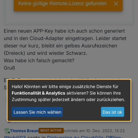
Einen neuen APP-Key habe ich auch schon generiert
und in den Cloud-Adapter eingetragen. Leider startet
dieser nur kurz, bleibt ein gelbes Ausrufezeichen
(Dreieck) und wird wieder Schwarz.
Was habe ich falsch gemacht?
Gruß
EDIT: Das dauert scheinbar eine Weile, jetzt gut eine
Hallo! Könnten wir bitte einige zusätzliche Dienste für
Stunde später ist alles wieder da.
Funktionalität & Analytics
aktivieren? Sie können Ihre
Zustimmung später jederzeit ändern oder zurückziehen.
2 Antworten
1
Lassen Sie mich wählen
Das ist ok
Gelöst (von selbst)
tobili03
T
Hallo,
Thomas Braun
schrieb am
10. Dez. 2022, 13:22
MOST ACTIVE
meine Fernzugriffslizens ist gestern abgelaufen und
zuletzt editiert von
Online
@
tobili03
sagte in
Diskussion zu Cloud/Vis-Offline-
ich habe heute eine Neue abgeschlossen.