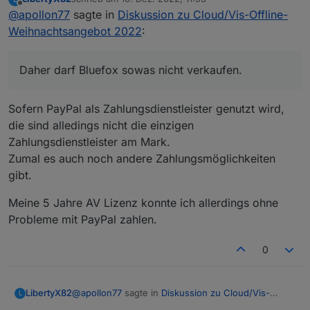
dort solche "Zukunftsgeschäfte" nicht sinnvoll
Also bitte die negativen Vibes in die richtige Richtung
zuletzt editiert von
Offline
@
apollon77
sagte in
Diskussion zu Cloud/Vis-Offline-
abbildbar sind und im Notfall
senden ;-)
Reklamationen/Chargebacks nach so langer Zeit
Weihnachtsangebot 2022
:
nicht abbildbar sind. Daher darf Bluefox sowas nicht
verkaufen.
Daher darf Bluefox sowas nicht verkaufen.
Sofern PayPal als Zahlungsdienstleister genutzt wird,
die sind alledings nicht die einzigen
Zahlungsdienstleister am Mark.
Zumal es auch noch andere Zahlungsmöglichkeiten
gibt.
Meine 5 Jahre AV Lizenz konnte ich allerdings ohne
Probleme mit PayPal zahlen.
0
@
apollon77
sagte in
Diskussion zu Cloud/Vis-
LibertyX82
L
Offline-Weihnachtsangebot 2022
: