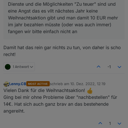
Dienste und die Möglichkeiten "Zu teuer" sind und
eine Angst das es vllt nächstes Jahr keine
Weihnachtsaktion gibt und man damit 10 EUR mehr
im jahr bezahlen müsste (oder was auch immer)
fangen wir bitte einfach nicht an
Damit hat das rein gar nichts zu tun, von daher is scho
recht!
1 Antwort
-1
Lenny.CB
schrieb am
10. Dez. 2022, 12:19
MOST ACTIVE
zuletzt editiert von
Offline
Vielen Dank für die Weihnachtsaktion!
Ging bei mir ohne Probleme über "nachbestellen" für
14€. Hat sich auch ganz brav an das bestehende
angereiht.
1