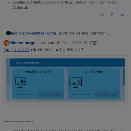
Logfiles auf Platte /opt/iobroker/log/… nutzen, Admin schneidet
Zeilen ab
0
Mache ich was falsch?
Muß ich bei
iobroker.net
einfach die offline-
apollon77
@
michaelnorge
Ja wurde bereits mehrfach
lizenz dazu buchen und dann löppt dat?
gemeldet. Unter Nachbestellen ist wohl noch der
Michaelnorge
schrieb am
10. Dez. 2022, 13:37
M
falsche Preis. Einfach per Webseite neu bestellen.
zuletzt editiert von Michaelnorge
12. Okt. 2022, 14:4
Offline
@
apollon77
ok danke, hat geklappt!
Wird gestackt.
–---------------------------------------------------------------------
-----------------