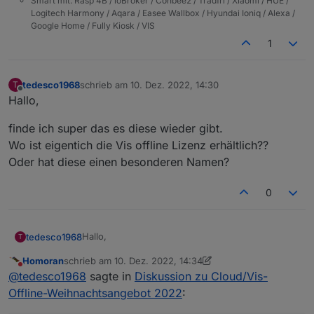
Smart mit: Rasp 4B / ioBroker / Conbee2 / Trådfri / Xiaomi / HUE /
Logitech Harmony / Aqara / Easee Wallbox / Hyundai Ioniq / Alexa /
Google Home / Fully Kiosk / VIS
1
tedesco1968
schrieb am
10. Dez. 2022, 14:30
T
zuletzt editiert von
Offline
Hallo,
finde ich super das es diese wieder gibt.
Wo ist eigentich die Vis offline Lizenz erhältlich??
Oder hat diese einen besonderen Namen?
0
Hallo,
tedesco1968
T
Homoran
schrieb am
10. Dez. 2022, 14:34
finde ich super das es diese wieder gibt.
zuletzt editiert von Homoran
12. Okt. 2022, 15:35
Nicht stören
@
tedesco1968
sagte in
Diskussion zu Cloud/Vis-
Wo ist eigentich die Vis offline Lizenz erhältlich??
Oder hat diese einen besonderen Namen?
Offline-Weihnachtsangebot 2022
: