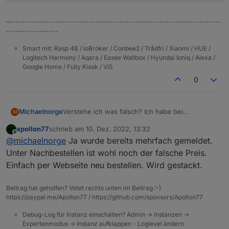
–---------------------------------------------------------------------
-----------------
Smart mit: Rasp 4B / ioBroker / Conbee2 / Trådfri / Xiaomi / HUE /
Logitech Harmony / Aqara / Easee Wallbox / Hyundai Ioniq / Alexa /
Google Home / Fully Kiosk / VIS
0
Verstehe ich was falsch? Ich habe bei
Michaelnorge
M
iobroker.pro
seit 2018 immer jährlich mein
apollon77
schrieb am
10. Dez. 2022, 13:32
Abonnements gebucht und bezahlt. Wenn ich
zuletzt editiert von
Offline
@
michaelnorge
Ja wurde bereits mehrfach gemeldet.
nun auf "Nachbestellen" klicke, kostet es mich
44,99 EUR?
Unter Nachbestellen ist wohl noch der falsche Preis.
Einfach per Webseite neu bestellen. Wird gestackt.
Beitrag hat geholfen? Votet rechts unten im Beitrag :-)
https://paypal.me/Apollon77 / https://github.com/sponsors/Apollon77
Debug-Log für Instanz einschalten? Admin -> Instanzen ->
Expertenmodus -> Instanz aufklappen - Loglevel ändern