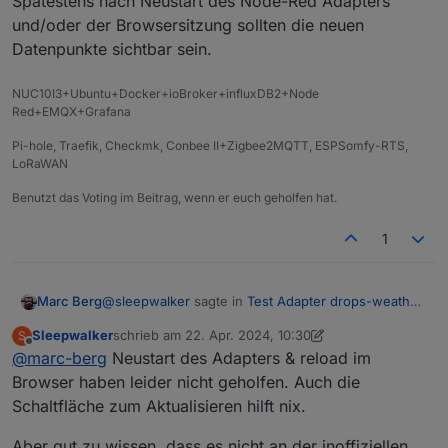
Spätestens nach Neustart des Node-Red Adapters
und/oder der Browsersitzung sollten die neuen
Datenpunkte sichtbar sein.
NUC10I3+Ubuntu+Docker+ioBroker+influxDB2+Node
Red+EMQX+Grafana
Pi-hole, Traefik, Checkmk, Conbee II+Zigbee2MQTT, ESPSomfy-RTS,
LoRaWAN
Benutzt das Voting im Beitrag, wenn er euch geholfen hat.
1
@
sleepwalker
sagte in
Test Adapter drops-weather
Marc Berg
0.3.x
:
Sleepwalker
schrieb am
22. Apr. 2024, 10:30
S
zuletzt editiert von Sleepwalker
Offline
@
marc-berg
Neustart des Adapters & reload im
Ich bin mir jetzt nicht sicher, ob es an NodeRed
liegt oder daran, dass Drops über "Umwege"
Browser haben leider nicht geholfen. Auch die
Spätestens nach Neustart des Node-Red Adapters
installiert wurde.
Schaltfläche zum Aktualisieren hilft nix.
und/oder der Browsersitzung sollten die neuen
Datenpunkte sichtbar sein.
Aber gut zu wissen, dass es nicht an der inoffiziellen