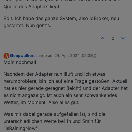
Quelle des Adapters liegt.
Edit: Ich habe das ganze System, also ioBroker, neu
gestartet. Nun geht's.
0
Sleepwalker
schrieb am
24. Apr. 2024, 09:38
S
zuletzt editiert von Sleepwalker
Offline
Moin nochmal!
Nachdem der Adapter nun läuft und ich etwas
herumprobiere, bin ich auf eine Frage gestoßen. Aktuell
hat es hier gerade geregnet (leicht) und der Adapter hat
es nicht angezeigt. Ist auch ein sehr schwankendes
Wetter, im Moment. Also alles gut.
Was mir dabei gerade aufgefallen ist, sind die
unterschiedlichen Werte bei 1h und 5min für
"isRainingNow".