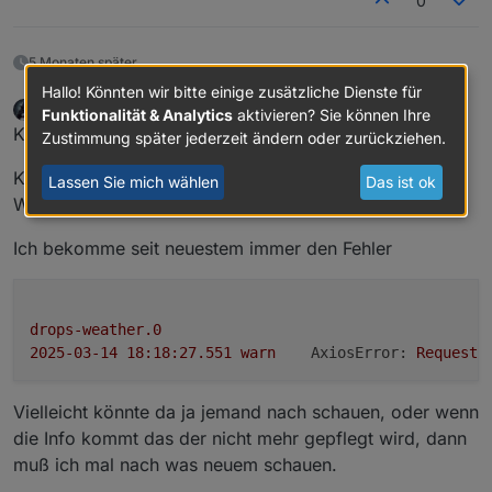
0
5 Monaten später
Hallo! Könnten wir bitte einige zusätzliche Dienste für
icebear
schrieb am
14. März 2025, 17:25
Funktionalität & Analytics
aktivieren? Sie können Ihre
zuletzt editiert von
Offline
Kurze Frage in die Runde,
Zustimmung später jederzeit ändern oder zurückziehen.
Kümmert sich eigentlich noch jemand um den Drops-
Lassen Sie mich wählen
Das ist ok
Weather Adapter?
Ich bekomme seit neuestem immer den Fehler
drops-weather.0
2025-03-14 18:18:27.551	
warn
AxiosError:
Request
Vielleicht könnte da ja jemand nach schauen, oder wenn
die Info kommt das der nicht mehr gepflegt wird, dann
muß ich mal nach was neuem schauen.