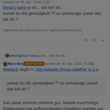
Offline
im data_1h.chartRain.. die Daten fangen bei mir
schrieb am
19. Apr. 2024, 11:35
zuletzt editiert von
um 14 uhr an.. 0:00 währe wünschenswert
@
marc-berg
ja ok... bin bei dir..
Der Adapter schaut immer in Zukunft, fängt also mit
weisst du die genauigkeit ?? so pimalauge..passt das
aktuellen Daten an.
bei dir ?
und wenn wir schon mal dabei sind .. eine
vorgabe wie oft die Daten abgeholt werden
zigbee hab ich, zwave auch, nuc's genauso und HA auch
Aus meiner Sicht besteht die wesentliche Funktion
sollte währe auch schön
des Adapters aus der Bereitstellung der 5min
alle 5 min. als Abfrageintervall ist arg kurz.
0
Vorhersagedaten für den Regen. Da ergibt eine
EDIT: Punkt 1 hatte sich schon erledigt
längere Abfragezeit nicht so viel Sinn.
arteck
@
marc-berg
ja ok... bin bei dir..
weisst du die genauigkeit ?? so pimalauge..passt das
Marc Berg
schrieb am
19. Apr. 2024, 11:39
MOST ACTIVE
bei dir ?
zuletzt editiert von Marc Berg
Offline
@
arteck
sagte in
Test Adapter drops-weather 0.3.x
:
weisst du die genauigkeit ?? so pimalauge..passt
das bei dir ?
Das passt wirklich ziemlich gut. Gerade kurzfristige
Änderungen bei aufkommenden Gewittern werden gut