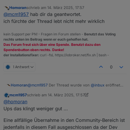
Danke f.d. Link.
Homoran
schrieb am
14. März 2025, 17:57
Ich dort mal nachgefragt ob der Adapter noch
Ev. merge diesen Beitrag auch dort rein.
zuletzt editiert von
Offline
@
mcm1957
hab dir da geantwortet.
entwickelt wird und wann mit einem LATEST Request
zu rechnen ist...
ich fürchte der Thread lebt nicht mehr wirklich
kein Support per PN! - Fragen im Forum stellen -
Benutzt das Voting
rechts unten im Beitrag wenn er euch geholfen hat.
Das Forum freut sich über eine Spende. Benutzt dazu den
Spendenbutton oben rechts. Danke!
der Installationsfixer:
curl -fsL https://iobroker.net/fix.sh | bash -
1 Antwort
0
Homoran
@
mcm1957
Der Thread wurde von
@
inbux
eröffnet.
Dieser war Februar 2024 zuletzt online
mcm1957
schrieb am
14. März 2025, 17:57
zuletzt editiert von mcm1957
Offline
@
homoran
Ups das klingt weniger gut ...
Eine allfällige Übernahme in den Community-Bereich ist
jedenfalls in diesem Fall ausgeschlossen da der Dev