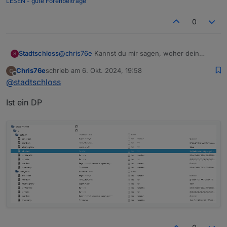
LESEN - gute Forenbeitrage
0
Stadtschloss
@
chris76e
Kannst du mir sagen, woher dein
S
Screenshot komm? (Es bleibt vorläufig trocken 2h
Chris76e
schrieb am
6. Okt. 2024, 19:58
24h)
zuletzt editiert von
Offline
@
stadtschloss
Ist ein DP