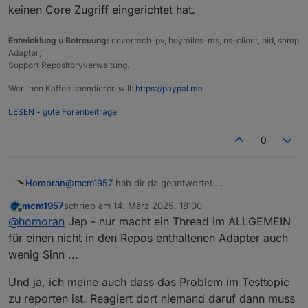
keinen Core Zugriff eingerichtet hat.
Entwicklung u Betreuung:
envertech-pv, hoymiles-ms, ns-client, pid, snmp
Adapter;
Support Repositoryverwaltung.
Wer 'nen Kaffee spendieren will:
https://paypal.me
LESEN - gute Forenbeitrage
0
Homoran
@
mcm1957
hab dir da geantwortet.
ich fürchte der Thread lebt nicht mehr wirklich
mcm1957
schrieb am
14. März 2025, 18:00
zuletzt editiert von
Offline
@
homoran
Jep - nur macht ein Thread im ALLGEMEIN
für einen nicht in den Repos enthaltenen Adapter auch
wenig Sinn ...
Und ja, ich meine auch dass das Problem im Testtopic
zu reporten ist. Reagiert dort niemand daruf dann muss