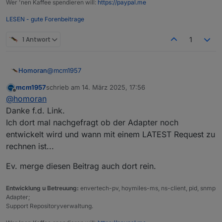
Wer 'nen Kaffee spendieren will:
https://paypal.me
LESEN - gute Forenbeitrage
1 Antwort
1
@
mcm1957
Homoran
mcm1957
schrieb am
14. März 2025, 17:56
https://forum.iobroker.net/post/868237
zuletzt editiert von
Offline
@
homoran
@
icebear
Danke f.d. Link.
warum machst du einen neuen Thread auf?
Ich dort mal nachgefragt ob der Adapter noch
frag doch in dem Tester Thread
entwickelt wird und wann mit einem LATEST Request zu
rechnen ist...
Ev. merge diesen Beitrag auch dort rein.
Entwicklung u Betreuung:
envertech-pv, hoymiles-ms, ns-client, pid, snmp
Adapter;
Support Repositoryverwaltung.