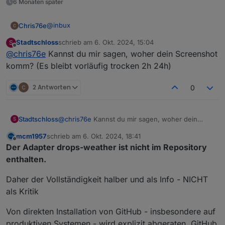
6 Monaten später
@
inbux
Chris76e
Stadtschloss
schrieb am
6. Okt. 2024, 15:04
S
Danke für das schnelle einbauen des neuen DP´s
zuletzt editiert von
Offline
@
chris76e
Kannst du mir sagen, woher dein Screenshot
komm? (Es bleibt vorläufig trocken 2h 24h)
2 Antworten
0
Stadtschloss
@
chris76e
Kannst du mir sagen, woher dein
S
Screenshot komm? (Es bleibt vorläufig trocken 2h
mcm1957
schrieb am
6. Okt. 2024, 18:41
24h)
zuletzt editiert von
Offline
Der Adapter drops-weather ist nicht im Repository
enthalten.
Daher der Vollständigkeit halber und als Info - NICHT
als Kritik
Von direkten Installation von GitHub - insbesondere auf
produktiven Systemen - wird explizit abgeraten. GitHub