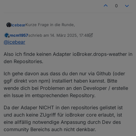
0
Kurze Frage in die Runde,
icebear
mcm1957
schrieb am
14. März 2025, 17:48
Kümmert sich eigentlich noch jemand um den Drops-
zuletzt editiert von mcm1957
Offline
@
icebear
Weather Adapter?
Ich bekomme seit neuestem immer den Fehler
Also ich finde keinen Adapter ioBroker.drops-weather in
den Repositories.
drops-weather.0

Vielleicht könnte da ja jemand nach schauen, oder
Ich gehe davon aus dass du den nur via Github (oder
wenn die Info kommt das der nicht mehr gepflegt wird,
ggF direkt von npm) installiert haben kannst. Bitte
dann muß ich mal nach was neuem schauen.
wende dich bei Problemen an den Developer / erstelle
ein Issue im entsprechenden Repository.
Da der Adaper NICHT in den repositories gelistet ist
und auch keine ZUgriff für ioBroker core erlaubt, ist
eine allfällig notwendige Anpassung durch Dev des
community Bereichs auch nicht denkbar.