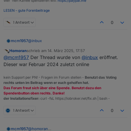
Wer 'nen Kaffee spendieren will:
https://paypal.me
LESEN - gute Forenbeitrage
1 Antwort
0
@
inbux
mcm1957
Homoran
schrieb am
14. März 2025, 17:57
Wie ist den der Status dieser Entwicklung? Arbeitest
zuletzt editiert von
Offline
@
mcm1957
Der Thread wurde von
@
inbux
eröffnet.
du noch an diesem Adapter?
Hat der den ALPHA Status inzwischen verlassen?
Wann ist mit einem Request zur Aufnahme in die
Dieser war Februar 2024 zuletzt online
Repositories zu rechnen?
User sollten NICHT zu angehalten werden direkt von
kein Support per PN! - Fragen im Forum stellen -
Benutzt das Voting
Github / npm zu installieren.
rechts unten im Beitrag wenn er euch geholfen hat.
Das Forum freut sich über eine Spende. Benutzt dazu den
Spendenbutton oben rechts. Danke!
der Installationsfixer:
curl -fsL https://iobroker.net/fix.sh | bash -
1 Antwort
0
@
homoran
mcm1957