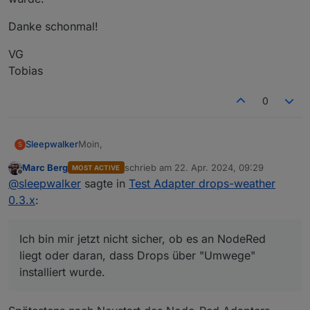
Danke schonmal!
VG
Tobias
0
Moin,
Sleepwalker
S
Marc Berg
schrieb am
22. Apr. 2024, 09:29
MOST ACTIVE
erstmal vielen Dank für diesen Adapter. Würde ihn
zuletzt editiert von
Offline
@
sleepwalker
sagte in
Test Adapter drops-weather
gerne testen, aber nach der Installation via git-
Repo kann ich ihn in NodeRed nicht nutzen.
Ich benutze immer "ioBroker in"-Nodes und
0.3.x
:
wähle dann über "Topic" die gewünschten
Datenpunkte. Drops fehlt aber leider in der Liste.
Danke schonmal!
Ich bin mir jetzt nicht sicher, ob es an NodeRed
Ich bin mir jetzt nicht sicher, ob es an NodeRed
liegt oder daran, dass Drops über "Umwege"
VG
liegt oder daran, dass Drops über "Umwege"
installiert wurde.
Tobias
installiert wurde.