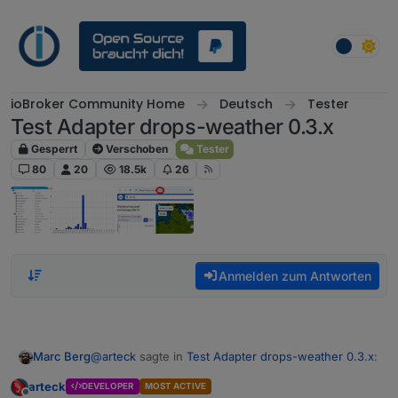
Weiter zum Inhalt
ioBroker Community Home
Deutsch
Tester
Test Adapter drops-weather 0.3.x
Gesperrt
Verschoben
Tester
80
20
18.5k
26
Anmelden zum Antworten
@
arteck
sagte in
Test Adapter drops-weather 0.3.x
:
Marc Berg
arteck
DEVELOPER
MOST ACTIVE