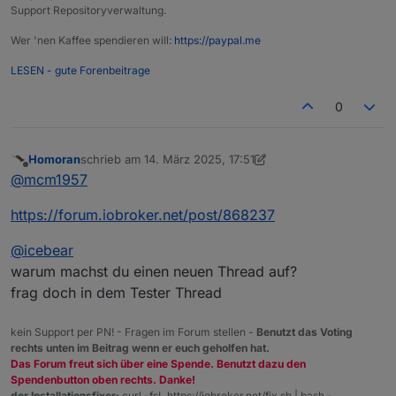
Support Repositoryverwaltung.
Wer 'nen Kaffee spendieren will:
https://paypal.me
LESEN - gute Forenbeitrage
0
Homoran
schrieb am
14. März 2025, 17:51
zuletzt editiert von Homoran
Offline
@
mcm1957
https://forum.iobroker.net/post/868237
@
icebear
warum machst du einen neuen Thread auf?
frag doch in dem Tester Thread
kein Support per PN! - Fragen im Forum stellen -
Benutzt das Voting
rechts unten im Beitrag wenn er euch geholfen hat.
Das Forum freut sich über eine Spende. Benutzt dazu den
Spendenbutton oben rechts. Danke!
der Installationsfixer:
curl -fsL https://iobroker.net/fix.sh | bash -