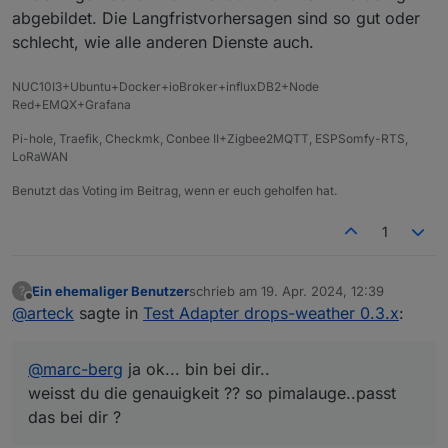
abgebildet. Die Langfristvorhersagen sind so gut oder
schlecht, wie alle anderen Dienste auch.
NUC10I3+Ubuntu+Docker+ioBroker+influxDB2+Node
Red+EMQX+Grafana
Pi-hole, Traefik, Checkmk, Conbee II+Zigbee2MQTT, ESPSomfy-RTS,
LoRaWAN
Benutzt das Voting im Beitrag, wenn er euch geholfen hat.
1
Ein ehemaliger Benutzer
schrieb am
19. Apr. 2024, 12:39
?
zuletzt editiert von
Offline
@
arteck
sagte in
Test Adapter drops-weather 0.3.x
:
@
marc-berg
ja ok... bin bei dir..
weisst du die genauigkeit ?? so pimalauge..passt
das bei dir ?