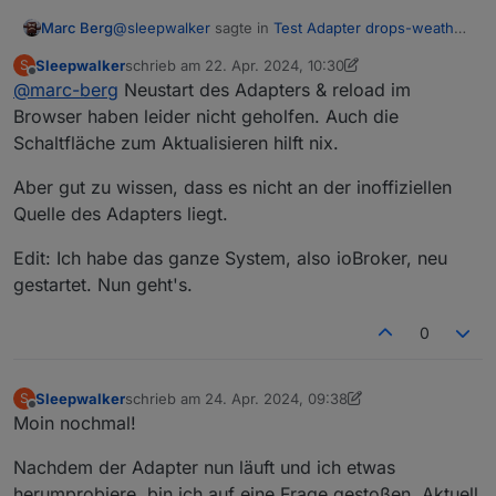
@
sleepwalker
sagte in
Test Adapter drops-weather
Marc Berg
0.3.x
:
Sleepwalker
schrieb am
22. Apr. 2024, 10:30
S
zuletzt editiert von Sleepwalker
Offline
@
marc-berg
Neustart des Adapters & reload im
Ich bin mir jetzt nicht sicher, ob es an NodeRed
liegt oder daran, dass Drops über "Umwege"
Browser haben leider nicht geholfen. Auch die
Spätestens nach Neustart des Node-Red Adapters
installiert wurde.
Schaltfläche zum Aktualisieren hilft nix.
und/oder der Browsersitzung sollten die neuen
Datenpunkte sichtbar sein.
Aber gut zu wissen, dass es nicht an der inoffiziellen
Quelle des Adapters liegt.
Edit: Ich habe das ganze System, also ioBroker, neu
gestartet. Nun geht's.
0
Sleepwalker
schrieb am
24. Apr. 2024, 09:38
S
zuletzt editiert von Sleepwalker
Offline
Moin nochmal!
Nachdem der Adapter nun läuft und ich etwas
herumprobiere, bin ich auf eine Frage gestoßen. Aktuell