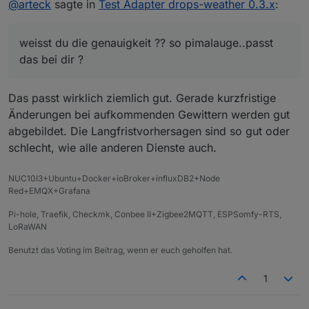
@
arteck
sagte in
Test Adapter drops-weather 0.3.x
:
weisst du die genauigkeit ?? so pimalauge..passt
das bei dir ?
Das passt wirklich ziemlich gut. Gerade kurzfristige
Änderungen bei aufkommenden Gewittern werden gut
abgebildet. Die Langfristvorhersagen sind so gut oder
schlecht, wie alle anderen Dienste auch.
NUC10I3+Ubuntu+Docker+ioBroker+influxDB2+Node
Red+EMQX+Grafana
Pi-hole, Traefik, Checkmk, Conbee II+Zigbee2MQTT, ESPSomfy-RTS,
LoRaWAN
Benutzt das Voting im Beitrag, wenn er euch geholfen hat.
1