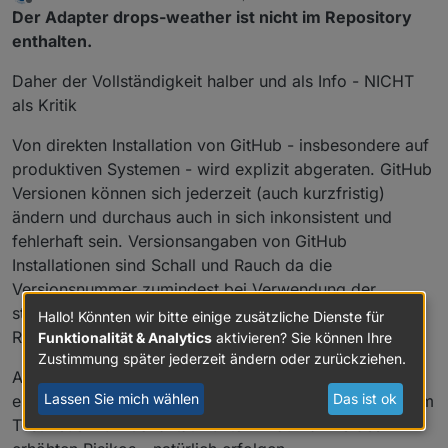
zuletzt editiert von
Offline
Der Adapter drops-weather ist nicht im Repository
enthalten.
Daher der Vollständigkeit halber und als Info - NICHT
als Kritik
Von direkten Installation von GitHub - insbesondere auf
produktiven Systemen - wird explizit abgeraten. GitHub
Versionen können sich jederzeit (auch kurzfristig)
ändern und durchaus auch in sich inkonsistent und
fehlerhaft sein. Versionsangaben von GitHub
Installationen sind Schall und Rauch da die
Versionsnummer zumindest bei Verwendung der
standardmäßigen Umgebung erst im Zuge der
Hallo! Könnten wir bitte einige zusätzliche Dienste für
Releaseerstellung geändert wird.
Funktionalität & Analytics
aktivieren? Sie können Ihre
Zustimmung später jederzeit ändern oder zurückziehen.
Auf explizite Aufforderung durch den Entwickler kann
Lassen Sie mich wählen
Das ist ok
eine GitHub Installation zur Fehlereingrenzung oder zum
Test neuer Funktionalität - unter Inkaufnahme des