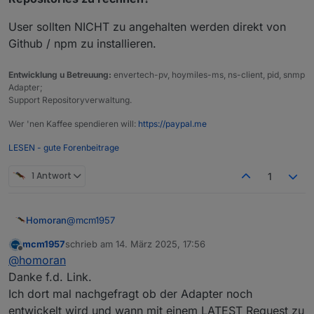
User sollten NICHT zu angehalten werden direkt von
Github / npm zu installieren.
Entwicklung u Betreuung:
envertech-pv, hoymiles-ms, ns-client, pid, snmp
Adapter;
Support Repositoryverwaltung.
Wer 'nen Kaffee spendieren will:
https://paypal.me
LESEN - gute Forenbeitrage
1 Antwort
1
@
mcm1957
Homoran
mcm1957
schrieb am
14. März 2025, 17:56
https://forum.iobroker.net/post/868237
zuletzt editiert von
Offline
@
homoran
@
icebear
Danke f.d. Link.
warum machst du einen neuen Thread auf?
Ich dort mal nachgefragt ob der Adapter noch
frag doch in dem Tester Thread
entwickelt wird und wann mit einem LATEST Request zu