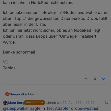
kann ich ihn in NodeRed nicht nutzen.
Ich benutze immer "ioBroker in"-Nodes und wähle dann
über "Topic" die gewünschten Datenpunkte. Drops fehlt
aber leider in der Liste.
Ich bin mir jetzt nicht sicher, ob es an NodeRed liegt
oder daran, dass Drops über "Umwege" installiert
wurde.
Danke schonmal!
VG
Tobias
0
Moin,
Sleepwalker
S
Marc Berg
schrieb am
22. Apr. 2024, 09:29
MOST ACTIVE
erstmal vielen Dank für diesen Adapter. Würde ihn
zuletzt editiert von
Offline
@
sleepwalker
sagte in
Test Adapter drops-weather
gerne testen, aber nach der Installation via git-