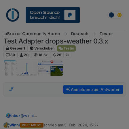
Weiter zum Inhalt
ioBroker Community Home
Deutsch
Tester
Test Adapter drops-weather 0.3.x
Gesperrt
Verschoben
Tester
80
20
18.5k
26
Anmelden zum Antworten
inbux
@
winni
Wie ganz oben auch in der Beschreibung steht, gibt es
Winni
schrieb am
5. Feb. 2024, 15:27
MOST ACTIVE
keine Temperaturdaten mehr....
zuletzt editiert von