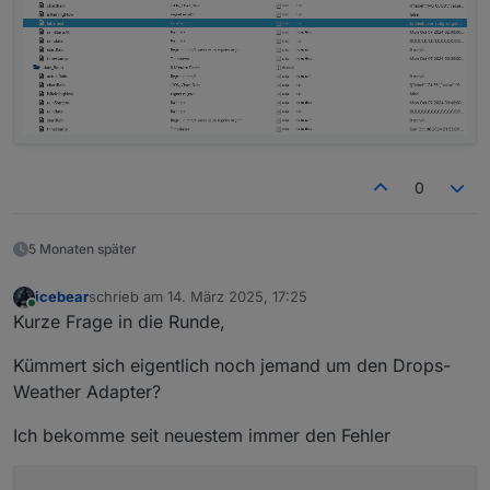
0
5 Monaten später
icebear
schrieb am
14. März 2025, 17:25
zuletzt editiert von
Online
Kurze Frage in die Runde,
Kümmert sich eigentlich noch jemand um den Drops-
Weather Adapter?
Ich bekomme seit neuestem immer den Fehler