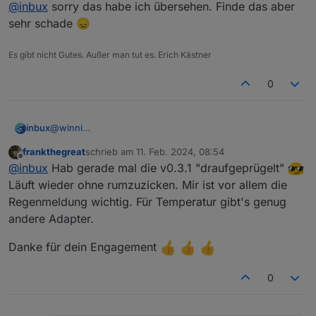
Offline
@
inbux
sorry das habe ich übersehen. Finde das aber
sehr schade 😞
Es gibt nicht Gutes. Außer man tut es. Erich Kästner
0
inbux
@
winni
Wie ganz oben auch in der Beschreibung steht, gibt es
frankthegreat
schrieb am
11. Feb. 2024, 08:54
keine Temperaturdaten mehr....
zuletzt editiert von
Offline
@
inbux
Hab gerade mal die v0.3.1 "draufgeprügelt"
Läuft wieder ohne rumzuzicken. Mir ist vor allem die
Regenmeldung wichtig. Für Temperatur gibt's genug
andere Adapter.
Danke für dein Engagement
0