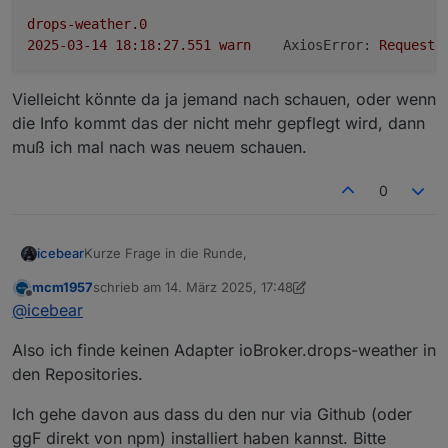
drops-weather.0
2025-03-14 18:18:27.551	
warn
AxiosError:
Request
Vielleicht könnte da ja jemand nach schauen, oder wenn
die Info kommt das der nicht mehr gepflegt wird, dann
muß ich mal nach was neuem schauen.
0
Kurze Frage in die Runde,
icebear
mcm1957
schrieb am
14. März 2025, 17:48
Kümmert sich eigentlich noch jemand um den Drops-
zuletzt editiert von mcm1957
Offline
@
icebear
Weather Adapter?
Ich bekomme seit neuestem immer den Fehler
Also ich finde keinen Adapter ioBroker.drops-weather in
den Repositories.
drops-weather.0

Vielleicht könnte da ja jemand nach schauen, oder
Ich gehe davon aus dass du den nur via Github (oder
wenn die Info kommt das der nicht mehr gepflegt wird,
ggF direkt von npm) installiert haben kannst. Bitte
dann muß ich mal nach was neuem schauen.