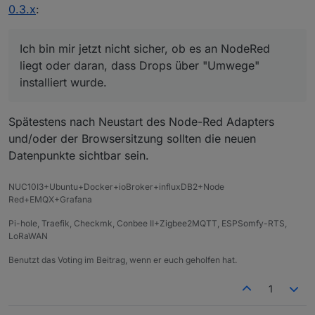
Repo kann ich ihn in NodeRed nicht nutzen.
Ich benutze immer "ioBroker in"-Nodes und
0.3.x
:
wähle dann über "Topic" die gewünschten
Datenpunkte. Drops fehlt aber leider in der Liste.
Danke schonmal!
Ich bin mir jetzt nicht sicher, ob es an NodeRed
Ich bin mir jetzt nicht sicher, ob es an NodeRed
liegt oder daran, dass Drops über "Umwege"
VG
liegt oder daran, dass Drops über "Umwege"
installiert wurde.
Tobias
installiert wurde.
Spätestens nach Neustart des Node-Red Adapters
und/oder der Browsersitzung sollten die neuen
Datenpunkte sichtbar sein.
NUC10I3+Ubuntu+Docker+ioBroker+influxDB2+Node
Red+EMQX+Grafana
Pi-hole, Traefik, Checkmk, Conbee II+Zigbee2MQTT, ESPSomfy-RTS,
LoRaWAN
Benutzt das Voting im Beitrag, wenn er euch geholfen hat.
1