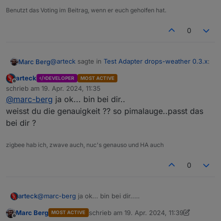
Benutzt das Voting im Beitrag, wenn er euch geholfen hat.
0
@
arteck
sagte in
Test Adapter drops-weather 0.3.x
:
Marc Berg
arteck
DEVELOPER
MOST ACTIVE
Offline
im data_1h.chartRain.. die Daten fangen bei mir
schrieb am
19. Apr. 2024, 11:35
zuletzt editiert von
um 14 uhr an.. 0:00 währe wünschenswert
@
marc-berg
ja ok... bin bei dir..
Der Adapter schaut immer in Zukunft, fängt also mit
weisst du die genauigkeit ?? so pimalauge..passt das
aktuellen Daten an.
bei dir ?
und wenn wir schon mal dabei sind .. eine
vorgabe wie oft die Daten abgeholt werden
zigbee hab ich, zwave auch, nuc's genauso und HA auch
Aus meiner Sicht besteht die wesentliche Funktion
sollte währe auch schön
des Adapters aus der Bereitstellung der 5min
alle 5 min. als Abfrageintervall ist arg kurz.
0
Vorhersagedaten für den Regen. Da ergibt eine
EDIT: Punkt 1 hatte sich schon erledigt
längere Abfragezeit nicht so viel Sinn.
arteck
@
marc-berg
ja ok... bin bei dir..
weisst du die genauigkeit ?? so pimalauge..passt das
Marc Berg
schrieb am
19. Apr. 2024, 11:39
MOST ACTIVE
bei dir ?
zuletzt editiert von Marc Berg
Offline