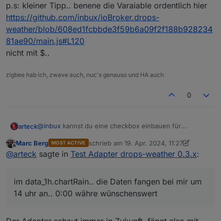
p.s: kleiner Tipp.. benene die Varaiable ordentlich hier
vor kurzem veröffentlichten Video zur Adaptererstellung
dann einfach begonnen.
https://github.com/inbux/ioBroker.drops-
Bin für alle Rückmeldungen dankbar.
weather/blob/608ed1fcbbde3f59b6a09f2f188b928234
81ae90/main.js#L120
nicht mit $..
zigbee hab ich, zwave auch, nuc's genauso und HA auch
0
@
inbux
kannst du eine checkbox einbauen für
arteck
sortierung der Stunden
Marc Berg
schrieb am
19. Apr. 2024, 11:27
MOST ACTIVE
im data_1h.chartRain.. die Daten fangen bei mir um 14
zuletzt editiert von Marc Berg
Offline
@
arteck
sagte in
Test Adapter drops-weather 0.3.x
:
uhr an.. 0:00 währe wünschenswert
[

  {

im data_1h.chartRain.. die Daten fangen bei mir um
wobei ich seh gerade.. das ist laufend.. ab Stunde jetzt..
    "label": "Fr 14:00",

14 uhr an.. 0:00 währe wünschenswert
    "value": "0.7"

und wenn wir schon mal dabei sind .. eine vorgabe wie
  },

oft die Daten abgeholt werden sollte währe auch schön
  {

alle 5 min. als Abfrageintervall ist arg kurz.
p.s: kleiner Tipp.. benene die Varaiable ordentlich hier
    "label": "Fr 15:00",
