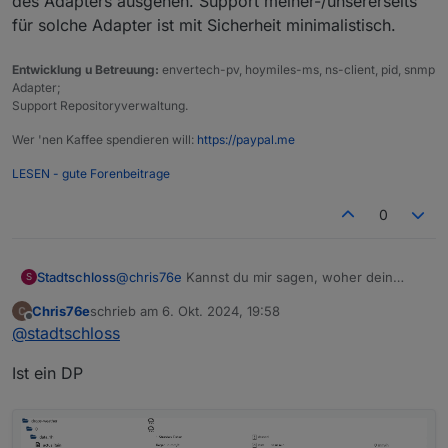
des Adapters ausgehen. Support meiner-/unsererseits
für solche Adapter ist mit Sicherheit minimalistisch.
Entwicklung u Betreuung:
envertech-pv, hoymiles-ms, ns-client, pid, snmp
Adapter;
Support Repositoryverwaltung.
Wer 'nen Kaffee spendieren will:
https://paypal.me
LESEN - gute Forenbeitrage
0
Stadtschloss
@
chris76e
Kannst du mir sagen, woher dein
S
Screenshot komm? (Es bleibt vorläufig trocken 2h
Chris76e
schrieb am
6. Okt. 2024, 19:58
24h)
zuletzt editiert von
Offline
@
stadtschloss
Ist ein DP