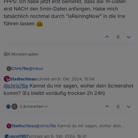
PPPS: Ich habe jetzt erst bemerkt, dass die 1h-Daten
erst NACH den 5min-Daten anfangen. Habe mich
tatsächlich nochmal durch "isRainingNow" in die Irre
führen lassen
0
6 Monaten später
@
inbux
Chris76e
Stadtschloss
schrieb am
6. Okt. 2024, 15:04
S
Danke für das schnelle einbauen des neuen DP´s
zuletzt editiert von
Offline
@
chris76e
Kannst du mir sagen, woher dein Screenshot
komm? (Es bleibt vorläufig trocken 2h 24h)
2 Antworten
0
Stadtschloss
@
chris76e
Kannst du mir sagen, woher dein
S
Screenshot komm? (Es bleibt vorläufig trocken 2h
mcm1957
schrieb am
6. Okt. 2024, 18:41
24h)