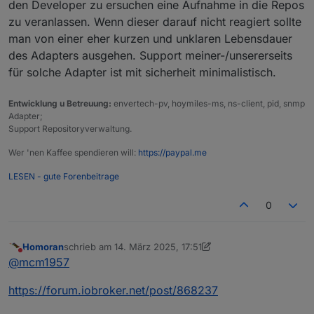
den Developer zu ersuchen eine Aufnahme in die Repos
zu veranlassen. Wenn dieser darauf nicht reagiert sollte
man von einer eher kurzen und unklaren Lebensdauer
des Adapters ausgehen. Support meiner-/unsererseits
für solche Adapter ist mit sicherheit minimalistisch.
Entwicklung u Betreuung:
envertech-pv, hoymiles-ms, ns-client, pid, snmp
Adapter;
Support Repositoryverwaltung.
Wer 'nen Kaffee spendieren will:
https://paypal.me
LESEN - gute Forenbeitrage
0
Homoran
schrieb am
14. März 2025, 17:51
zuletzt editiert von Homoran
Nicht stören
@
mcm1957
https://forum.iobroker.net/post/868237