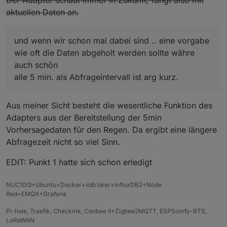
Der Adapter schaut immer in Zukunft, fängt also mit
https://github.com/inbux/ioBroker.drops-
    "value": "0.7"

aktuellen Daten an.
weather/blob/608ed1fcbbde3f59b6a09f2f188b9282348
  },

1ae90/main.js#L120
  {

nicht mit $..
    "label": "Fr 16:00",

und wenn wir schon mal dabei sind .. eine vorgabe
    "value": "1"

wie oft die Daten abgeholt werden sollte währe
  },

auch schön
alle 5 min. als Abfrageintervall ist arg kurz.
Aus meiner Sicht besteht die wesentliche Funktion des
Adapters aus der Bereitstellung der 5min
Vorhersagedaten für den Regen. Da ergibt eine längere
Abfragezeit nicht so viel Sinn.
EDIT: Punkt 1 hatte sich schon erledigt
NUC10I3+Ubuntu+Docker+ioBroker+influxDB2+Node
Red+EMQX+Grafana
Pi-hole, Traefik, Checkmk, Conbee II+Zigbee2MQTT, ESPSomfy-RTS,
LoRaWAN