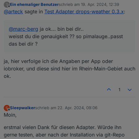
Ein ehemaliger Benutzer
schrieb am
19. Apr. 2024, 12:39
?
zuletzt editiert von
Offline
@
arteck
sagte in
Test Adapter drops-weather 0.3.x
:
@
marc-berg
ja ok... bin bei dir..
weisst du die genauigkeit ?? so pimalauge..passt
das bei dir ?
ja, hier verfolge ich die Angaben per App oder
iobroker, und diese sind hier im Rhein-Main-Gebiet auch
ok.
1
Sleepwalker
schrieb am
22. Apr. 2024, 09:06
S
zuletzt editiert von
Offline
Moin,
erstmal vielen Dank für diesen Adapter. Würde ihn
gerne testen, aber nach der Installation via git-Repo