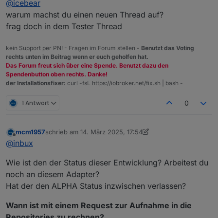
@
icebear
warum machst du einen neuen Thread auf?
frag doch in dem Tester Thread
kein Support per PN! - Fragen im Forum stellen -
Benutzt das Voting
rechts unten im Beitrag wenn er euch geholfen hat.
Das Forum freut sich über eine Spende. Benutzt dazu den
Spendenbutton oben rechts. Danke!
der Installationsfixer:
curl -fsL https://iobroker.net/fix.sh | bash -
1 Antwort
0
mcm1957
schrieb am
14. März 2025, 17:54
zuletzt editiert von mcm1957
Offline
@
inbux
Wie ist den der Status dieser Entwicklung? Arbeitest du
noch an diesem Adapter?
Hat der den ALPHA Status inzwischen verlassen?
Wann ist mit einem Request zur Aufnahme in die
Repositories zu rechnen?