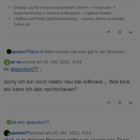
funktioniert die Verbindung wieder.
Debug-Log für Instanz einschalten? Admin -> Instanzen ->
Woran kann das liegen?
Expertenmodus -> Instanz aufklappen - Loglevel ändern
Logfiles auf Platte /opt/iobroker/log/… nutzen, Admin schneidet
Zeilen ab
0
apollon77
@
sit-in
Bitte checke mal was ggf in der Browser-
Fehlerkonsole steht wenn das passiert?
sit-in
schrieb am
20. Okt. 2022, 11:03
S
zuletzt editiert von
Offline
Hi
@
apollon77
,
Sorry ich bin noch relativ neu bei ioBroker... Wie bzw.
wo kann ich das nachschauen?
0
Hi
@
apollon77
,
sit-in
S
apollon77
schrieb am
20. Okt. 2022, 11:24
Sorry ich bin noch relativ neu bei ioBroker... Wie bzw. wo
zuletzt editiert von
Offline
@
sit-in
In deinem Browser solltes es sowas wie Tools