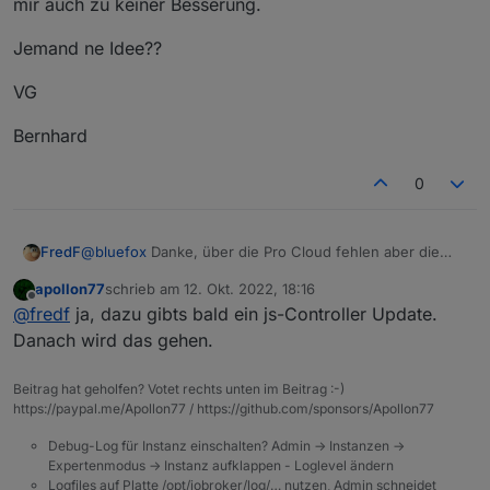
mir auch zu keiner Besserung.
Jemand ne Idee??
VG
Bernhard
0
@
bluefox
Danke, über die Pro Cloud fehlen aber die
FredF
Login Daten, die Lokal vorhanden sind:
apollon77
schrieb am
12. Okt. 2022, 18:16
Edit: Verhalten gleich bei Edge und Firefox, Chrome
zuletzt editiert von
Offline
@
fredf
ja, dazu gibts bald ein js-Controller Update.
zeigt weiterhin keine Einstellmöglichkeit.
Danach wird das gehen.
Beitrag hat geholfen? Votet rechts unten im Beitrag :-)
https://paypal.me/Apollon77 / https://github.com/sponsors/Apollon77
Debug-Log für Instanz einschalten? Admin -> Instanzen ->
Expertenmodus -> Instanz aufklappen - Loglevel ändern
Logfiles auf Platte /opt/iobroker/log/… nutzen, Admin schneidet