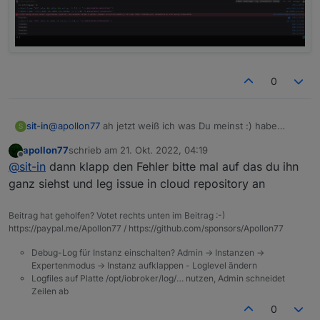
0
@
apollon77
ah jetzt weiß ich was Du meinst :) habe
sit-in
S
schon mal davon gehört und konnte es jetzt recht fix
apollon77
schrieb am
21. Okt. 2022, 04:19
finden (F12 bei Firefox)
Gerade nachdem ich ein Script gespeichert habe wieder
zuletzt editiert von
Offline
@
sit-in
dann klapp den Fehler bitte mal auf das du ihn
die Fehlermeldung bzw. der Neustartversuch...
ganz siehst und leg issue in cloud repository an
Beitrag hat geholfen? Votet rechts unten im Beitrag :-)
https://paypal.me/Apollon77 / https://github.com/sponsors/Apollon77
Debug-Log für Instanz einschalten? Admin -> Instanzen ->
Expertenmodus -> Instanz aufklappen - Loglevel ändern
Logfiles auf Platte /opt/iobroker/log/… nutzen, Admin schneidet
Zeilen ab
0