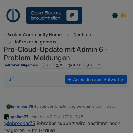
Weiter zum Inhalt
ioBroker Community Home
Deutsch
ioBroker Allgemein
Pro-Cloud-Update mit Admin 6 -
Problem-Meldungen
ioBroker Allgemein
27
9
4.4k
9
Anmelden zum Antworten
Hi, seit der Umstellung bekomme ich in der
iobrocker75
I
ioBroker App unter iOS 16.0.2 erst die Meldung:
apollon77
schrieb am
7. Okt. 2022, 11:26
Dies auch nur, wenn ich von extern zugreife, also
zuletzt editiert von
Offline
@
iobrocker75
iobroker support wird bestimmt noch
nicht im WLAN bin und ioBroker so erreiche.
Der Support von ioBroker reagiert leider nicht auf
reagieren. Bitte Geduld.