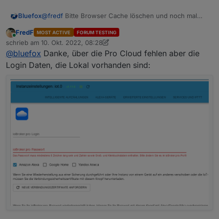
Bluefox
@
fredf
Bitte Browser Cache löschen und noch mal
probieren.
FredF
MOST ACTIVE
FORUM TESTING
Online
schrieb am
10. Okt. 2022, 08:28
zuletzt editiert von FredF
10. Okt. 2022, 10:32
@
bluefox
Danke, über die Pro Cloud fehlen aber die
Login Daten, die Lokal vorhanden sind: