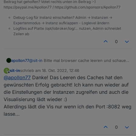
Beitrag hat geholfen? Votet rechts unten im Beitrag :-)
Einstellungen vieler Instanzen nicht mehr zugreifen kann
https://paypal.me/Apollon77 / https://github.com/sponsors/Apollon77
und auch die Vis läuft unter
iobroker.pro:8082
nicht
mehr.
Debug-Log für Instanz einschalten? Admin -> Instanzen ->
Expertenmodus -> Instanz aufklappen - Loglevel ändern
Logfiles auf Platte /opt/iobroker/log/… nutzen, Admin schneidet
Zeilen ab
0
apollon77
@
sit-in
Bitte mal browser cache leeren und schauen
Mache ich etwas falsch oder liegt es am Cloud-Update?
das da nix von alter Cloud Version noch ist.
sit-in
schrieb am
18. Okt. 2022, 12:46
S
zuletzt editiert von
Offline
Viele Grüße!
@
apollon77
Danke! Das Leeren des Caches hat den
gewünschten Erfolg gebracht! Ich kann nun wieder auf
die Einstellungen der Instanzen zugreifen und auch die
Visualisierung lädt wieder :)
Allerdings lädt die Vis nur wenn ich den Port :8082 weg
lasse...
0