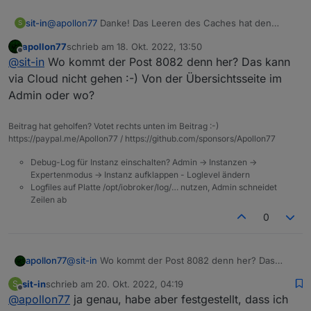
sit-in
@
apollon77
Danke! Das Leeren des Caches hat den
S
gewünschten Erfolg gebracht! Ich kann nun wieder auf
apollon77
schrieb am
18. Okt. 2022, 13:50
die Einstellungen der Instanzen zugreifen und auch die
zuletzt editiert von
Offline
@
sit-in
Wo kommt der Post 8082 denn her? Das kann
Visualisierung lädt wieder :)
Allerdings lädt die Vis nur wenn ich den Port :8082 weg
via Cloud nicht gehen :-) Von der Übersichtsseite im
lasse...
Admin oder wo?
Beitrag hat geholfen? Votet rechts unten im Beitrag :-)
https://paypal.me/Apollon77 / https://github.com/sponsors/Apollon77
Debug-Log für Instanz einschalten? Admin -> Instanzen ->
Expertenmodus -> Instanz aufklappen - Loglevel ändern
Logfiles auf Platte /opt/iobroker/log/… nutzen, Admin schneidet
Zeilen ab
0
apollon77
@
sit-in
Wo kommt der Post 8082 denn her? Das
kann via Cloud nicht gehen :-) Von der
sit-in
schrieb am
20. Okt. 2022, 04:19
S
Übersichtsseite im Admin oder wo?
zuletzt editiert von
Offline
@
apollon77
ja genau, habe aber festgestellt, dass ich