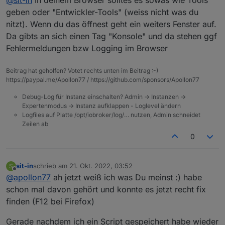
kann ich das nachschauen?
geben oder "Entwickler-Tools" (weiss nicht was du
nitzt). Wenn du das öffnest geht ein weiters Fenster auf.
Da gibts an sich einen Tag "Konsole" und da stehen ggf
Fehlermeldungen bzw Logging im Browser
Beitrag hat geholfen? Votet rechts unten im Beitrag :-)
https://paypal.me/Apollon77 / https://github.com/sponsors/Apollon77
Debug-Log für Instanz einschalten? Admin -> Instanzen ->
Expertenmodus -> Instanz aufklappen - Loglevel ändern
Logfiles auf Platte /opt/iobroker/log/… nutzen, Admin schneidet
Zeilen ab
0
sit-in
schrieb am
21. Okt. 2022, 03:52
S
zuletzt editiert von
Offline
@
apollon77
ah jetzt weiß ich was Du meinst :) habe
schon mal davon gehört und konnte es jetzt recht fix
finden (F12 bei Firefox)
Gerade nachdem ich ein Script gespeichert habe wieder