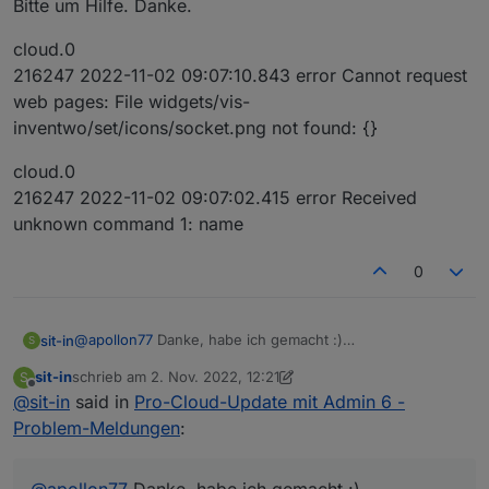
Bitte um Hilfe. Danke.
cloud.0
216247 2022-11-02 09:07:10.843 error Cannot request
web pages: File widgets/vis-
inventwo/set/icons/socket.png not found: {}
cloud.0
216247 2022-11-02 09:07:02.415 error Received
unknown command 1: name
0
@
apollon77
Danke, habe ich gemacht :)
sit-in
S
https://github.com/ioBroker/ioBroker.cloud/issues/331#is
sit-in
schrieb am
2. Nov. 2022, 12:21
S
sue-1417726679
zuletzt editiert von sit-in
11. Feb. 2022, 13:22
Offline
@
sit-in
said in
Pro-Cloud-Update mit Admin 6 -
Problem-Meldungen
:
@
apollon77
Danke, habe ich gemacht :)