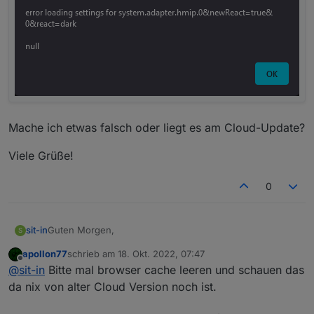
Mache ich etwas falsch oder liegt es am Cloud-Update?
Viele Grüße!
0
Guten Morgen,
sit-in
S
apollon77
schrieb am
18. Okt. 2022, 07:47
Bin neu hier in Eurem Forum :)
zuletzt editiert von
Offline
@
sit-in
Bitte mal browser cache leeren und schauen das
Ich war seit gut 2-3 Wochen nicht mehr über die Cloud
da nix von alter Cloud Version noch ist.
online. Habe allerdings in der Zeit ein Upgrade vom
monatlichen Zahlrythmus aufs jährliche gestellt.
Nun ist mir aber aufgefallen, dass ich auf die