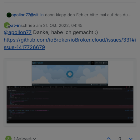
apollon77
@
sit-in
dann klapp den Fehler bitte mal auf das du
ihn ganz siehst und leg issue in cloud repository an
sit-in
schrieb am
21. Okt. 2022, 04:45
S
zuletzt editiert von
Offline
@
apollon77
Danke, habe ich gemacht :)
https://github.com/ioBroker/ioBroker.cloud/issues/331#i
ssue-1417726679
S
1 Antwort
0