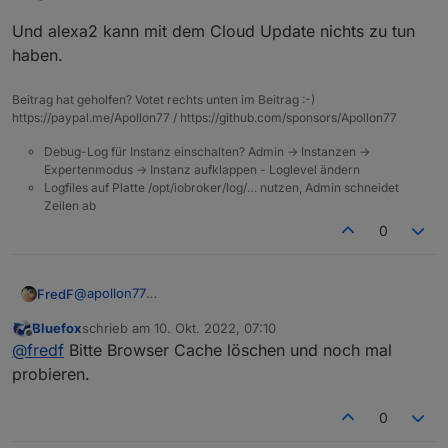
Anfragen. Hat das jemand von euch bzw. kann mir
helfen das Problem zu lösen?
Und alexa2 kann mit dem Cloud Update nichts zu tun
Die Version vom Admin Adapter ist 6.2.22, der
haben.
Cloud-Adapter ist 4.2.2.
Was auch seltsam ist, dass seit gleichem Zeitpunkt
und direkt danach diese:
Beitrag hat geholfen? Votet rechts unten im Beitrag :-)
mein Alexa Adapter nicht mehr geht (v3.19.9)
https://paypal.me/Apollon77 / https://github.com/sponsors/Apollon77
Debug-Log für Instanz einschalten? Admin -> Instanzen ->
Expertenmodus -> Instanz aufklappen - Loglevel ändern
Logfiles auf Platte /opt/iobroker/log/… nutzen, Admin schneidet
Zeilen ab
0
@
apollon77
FredF
Der iot Adapter lässt sich über die Pro Cloud nicht
Bluefox
schrieb am
10. Okt. 2022, 07:10
einstellen.
Komt aus diesem Beitrag:
zuletzt editiert von
Offline
@
fredf
Bitte Browser Cache löschen und noch mal
Keine Fehlermeldungen im Log.
https://forum.iobroker.net/topic/58444/cloud-0-adapter-
fehlermeldung-admin-instance-not-defined?
probieren.
_=1664451468639
0