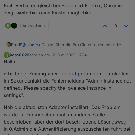
Edit: Verhalten gleich bei Edge und Firefox, Chrome
zeigt weiterhin keine Einstellmöglichkeit.
B
2 Antworten
0
@
bluefox
Danke, über die Pro Cloud fehlen aber die
FredF
Login Daten, die Lokal vorhanden sind:
besc0029
schrieb am
12. Okt. 2022, 17:14
B
Edit: Verhalten gleich bei Edge und Firefox, Chrome
zuletzt editiert von
Offline
Hallo,
zeigt weiterhin keine Einstellmöglichkeit.
erhalte bei Zugang über
iocloud.pro
in den Protokollen
im Sekundentakt die Fehlermeldung "Admin instance not
defined. Please specify the lovelace instance in
settings".
Hab die aktuellsten Adapter installiert. Das Problem
wurde im Forum schon mal an anderer Stelle
beschrieben, aber der dort beschriebene Lösungsweg
in 0.Admin die Authentifizierung auszuschalten führt bei