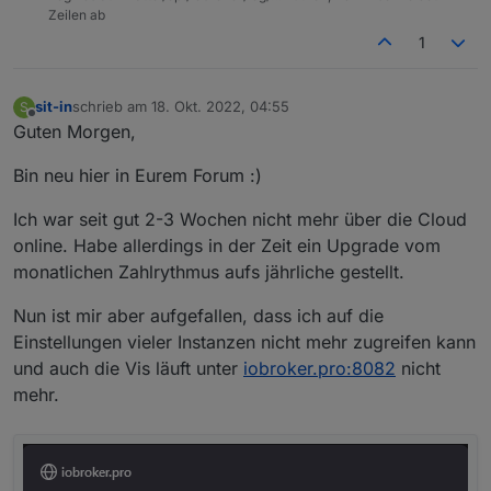
Zeilen ab
1
sit-in
schrieb am
18. Okt. 2022, 04:55
S
zuletzt editiert von
Offline
Guten Morgen,
Bin neu hier in Eurem Forum :)
Ich war seit gut 2-3 Wochen nicht mehr über die Cloud
online. Habe allerdings in der Zeit ein Upgrade vom
monatlichen Zahlrythmus aufs jährliche gestellt.
Nun ist mir aber aufgefallen, dass ich auf die
Einstellungen vieler Instanzen nicht mehr zugreifen kann
und auch die Vis läuft unter
iobroker.pro:8082
nicht
mehr.