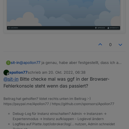
0
@
apollon77
ja genau, habe aber festgestellt, dass ich auf
sit-in
S
der übersichtsseite von
iobroker.pro
direkt zugreifen
apollon77
schrieb am
20. Okt. 2022, 06:38
kann.
Ich habe noch ein Problem...
zuletzt editiert von
Offline
@
sit-in
Bitte checke mal was ggf in der Browser-
Die Cloud-Verbindung bricht ständig ab... Wenn ich
irgendetwas mache, sei es in der Visualisierung oder
Fehlerkonsole steht wenn das passiert?
sonst wo, wird mit mal angezeigt "ioBroker not
connected". Wenn ich dann
iobroker.pro
neu lade
Beitrag hat geholfen? Votet rechts unten im Beitrag :-)
erscheint der ladebalken. Manchmal nach ein paar
https://paypal.me/Apollon77 / https://github.com/sponsors/Apollon77
Sekunden, manchmal auch erst nach ein paar Minuten,
funktioniert die Verbindung wieder.
Debug-Log für Instanz einschalten? Admin -> Instanzen ->
Woran kann das liegen?
Expertenmodus -> Instanz aufklappen - Loglevel ändern
Logfiles auf Platte /opt/iobroker/log/… nutzen, Admin schneidet