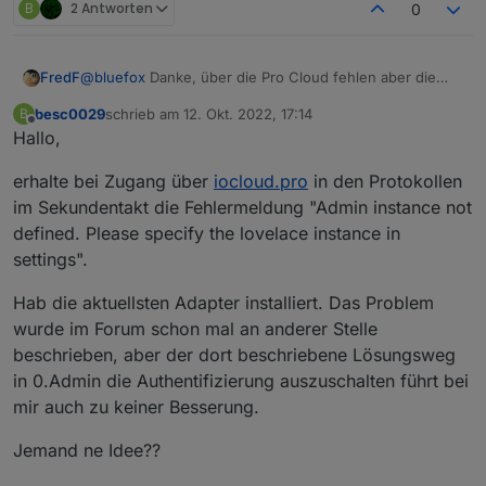
B
2 Antworten
0
@
bluefox
Danke, über die Pro Cloud fehlen aber die
FredF
Login Daten, die Lokal vorhanden sind:
besc0029
schrieb am
12. Okt. 2022, 17:14
B
Edit: Verhalten gleich bei Edge und Firefox, Chrome
zuletzt editiert von
Offline
Hallo,
zeigt weiterhin keine Einstellmöglichkeit.
erhalte bei Zugang über
iocloud.pro
in den Protokollen
im Sekundentakt die Fehlermeldung "Admin instance not
defined. Please specify the lovelace instance in
settings".
Hab die aktuellsten Adapter installiert. Das Problem
wurde im Forum schon mal an anderer Stelle
beschrieben, aber der dort beschriebene Lösungsweg
in 0.Admin die Authentifizierung auszuschalten führt bei
mir auch zu keiner Besserung.
Jemand ne Idee??