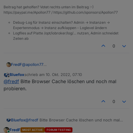
Was auch seltsam ist, dass seit gleichem Zeitpunkt
und direkt danach diese:
Beitrag hat geholfen? Votet rechts unten im Beitrag :-)
mein Alexa Adapter nicht mehr geht (v3.19.9)
https://paypal.me/Apollon77 / https://github.com/sponsors/Apollon77
Debug-Log für Instanz einschalten? Admin -> Instanzen ->
Expertenmodus -> Instanz aufklappen - Loglevel ändern
Logfiles auf Platte /opt/iobroker/log/… nutzen, Admin schneidet
Zeilen ab
0
@
apollon77
FredF
Der iot Adapter lässt sich über die Pro Cloud nicht
Bluefox
schrieb am
10. Okt. 2022, 07:10
einstellen.
Komt aus diesem Beitrag:
zuletzt editiert von
Offline
@
fredf
Bitte Browser Cache löschen und noch mal
Keine Fehlermeldungen im Log.
https://forum.iobroker.net/topic/58444/cloud-0-adapter-
fehlermeldung-admin-instance-not-defined?
probieren.
_=1664451468639
0
Bluefox
@
fredf
Bitte Browser Cache löschen und noch mal
probieren.
FredF
MOST ACTIVE
FORUM TESTING