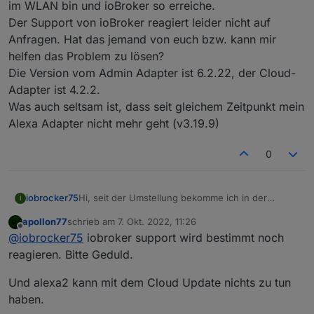
im WLAN bin und ioBroker so erreiche.
Der Support von ioBroker reagiert leider nicht auf
Anfragen. Hat das jemand von euch bzw. kann mir
helfen das Problem zu lösen?
Die Version vom Admin Adapter ist 6.2.22, der Cloud-
Adapter ist 4.2.2.
Was auch seltsam ist, dass seit gleichem Zeitpunkt mein
Alexa Adapter nicht mehr geht (v3.19.9)
0
Hi, seit der Umstellung bekomme ich in der
iobrocker75
I
ioBroker App unter iOS 16.0.2 erst die Meldung:
apollon77
schrieb am
7. Okt. 2022, 11:26
Dies auch nur, wenn ich von extern zugreife, also
zuletzt editiert von
Offline
@
iobrocker75
iobroker support wird bestimmt noch
nicht im WLAN bin und ioBroker so erreiche.
Der Support von ioBroker reagiert leider nicht auf
reagieren. Bitte Geduld.
Anfragen. Hat das jemand von euch bzw. kann mir
helfen das Problem zu lösen?
Und alexa2 kann mit dem Cloud Update nichts zu tun
Die Version vom Admin Adapter ist 6.2.22, der
haben.
Cloud-Adapter ist 4.2.2.