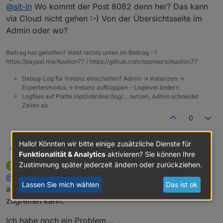
Offline
@
sit-in
Wo kommt der Post 8082 denn her? Das kann
Visualisierung lädt wieder :)
Allerdings lädt die Vis nur wenn ich den Port :8082 weg
via Cloud nicht gehen :-) Von der Übersichtsseite im
lasse...
Admin oder wo?
Beitrag hat geholfen? Votet rechts unten im Beitrag :-)
https://paypal.me/Apollon77 / https://github.com/sponsors/Apollon77
Debug-Log für Instanz einschalten? Admin -> Instanzen ->
Expertenmodus -> Instanz aufklappen - Loglevel ändern
Logfiles auf Platte /opt/iobroker/log/… nutzen, Admin schneidet
Zeilen ab
0
Hallo! Könnten wir bitte einige zusätzliche Dienste für
apollon77
@
sit-in
Wo kommt der Post 8082 denn her? Das
Funktionalität & Analytics
aktivieren? Sie können Ihre
kann via Cloud nicht gehen :-) Von der
Zustimmung später jederzeit ändern oder zurückziehen.
sit-in
schrieb am
20. Okt. 2022, 04:19
S
Übersichtsseite im Admin oder wo?
zuletzt editiert von
Offline
@
apollon77
ja genau, habe aber festgestellt, dass ich
Lassen Sie mich wählen
Das ist ok
auf der übersichtsseite von
iobroker.pro
direkt
zugreifen kann.
Ich habe noch ein Problem...