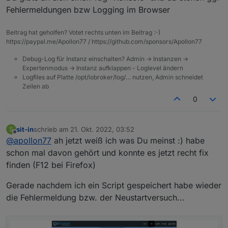
Fehlermeldungen bzw Logging im Browser
Beitrag hat geholfen? Votet rechts unten im Beitrag :-)
https://paypal.me/Apollon77 / https://github.com/sponsors/Apollon77
Debug-Log für Instanz einschalten? Admin -> Instanzen ->
Expertenmodus -> Instanz aufklappen - Loglevel ändern
Logfiles auf Platte /opt/iobroker/log/… nutzen, Admin schneidet
Zeilen ab
0
sit-in
schrieb am
21. Okt. 2022, 03:52
S
zuletzt editiert von
Offline
@
apollon77
ah jetzt weiß ich was Du meinst :) habe
schon mal davon gehört und konnte es jetzt recht fix
finden (F12 bei Firefox)
Gerade nachdem ich ein Script gespeichert habe wieder
die Fehlermeldung bzw. der Neustartversuch...