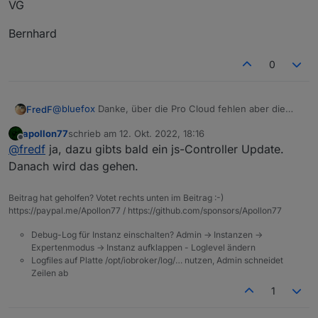
VG
Bernhard
0
@
bluefox
Danke, über die Pro Cloud fehlen aber die
FredF
Login Daten, die Lokal vorhanden sind:
apollon77
schrieb am
12. Okt. 2022, 18:16
Edit: Verhalten gleich bei Edge und Firefox, Chrome
zuletzt editiert von
Offline
@
fredf
ja, dazu gibts bald ein js-Controller Update.
zeigt weiterhin keine Einstellmöglichkeit.
Danach wird das gehen.
Beitrag hat geholfen? Votet rechts unten im Beitrag :-)
https://paypal.me/Apollon77 / https://github.com/sponsors/Apollon77
Debug-Log für Instanz einschalten? Admin -> Instanzen ->
Expertenmodus -> Instanz aufklappen - Loglevel ändern
Logfiles auf Platte /opt/iobroker/log/… nutzen, Admin schneidet
Zeilen ab
1