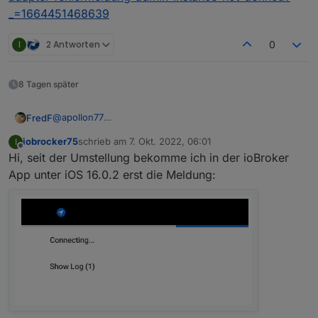
_=1664451468639
I
2 Antworten
0
8 Tagen später
@
apollon77
FredF
Der iot Adapter lässt sich über die Pro Cloud nicht
iobrocker75
schrieb am
7. Okt. 2022, 06:01
I
einstellen.
Komt aus diesem Beitrag:
zuletzt editiert von
Offline
Hi, seit der Umstellung bekomme ich in der ioBroker
Keine Fehlermeldungen im Log.
https://forum.iobroker.net/topic/58444/cloud-0-adapter-
fehlermeldung-admin-instance-not-defined?
App unter iOS 16.0.2 erst die Meldung:
_=1664451468639