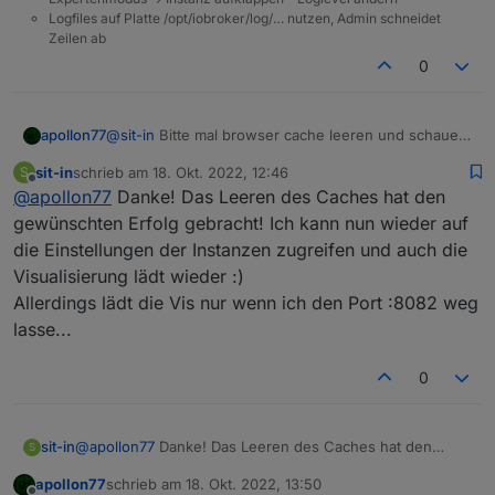
Logfiles auf Platte /opt/iobroker/log/… nutzen, Admin schneidet
Zeilen ab
0
apollon77
@
sit-in
Bitte mal browser cache leeren und schauen
Mache ich etwas falsch oder liegt es am Cloud-Update?
das da nix von alter Cloud Version noch ist.
sit-in
schrieb am
18. Okt. 2022, 12:46
S
zuletzt editiert von
Offline
Viele Grüße!
@
apollon77
Danke! Das Leeren des Caches hat den
gewünschten Erfolg gebracht! Ich kann nun wieder auf
die Einstellungen der Instanzen zugreifen und auch die
Visualisierung lädt wieder :)
Allerdings lädt die Vis nur wenn ich den Port :8082 weg
lasse...
0
sit-in
@
apollon77
Danke! Das Leeren des Caches hat den
S
gewünschten Erfolg gebracht! Ich kann nun wieder auf
apollon77
schrieb am
18. Okt. 2022, 13:50
die Einstellungen der Instanzen zugreifen und auch die
zuletzt editiert von