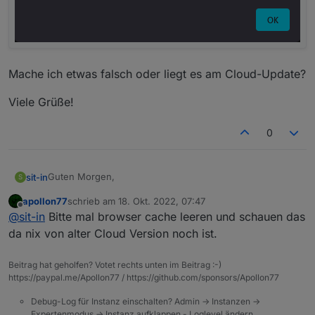
Mache ich etwas falsch oder liegt es am Cloud-Update?
Viele Grüße!
0
Guten Morgen,
sit-in
S
apollon77
schrieb am
18. Okt. 2022, 07:47
Bin neu hier in Eurem Forum :)
zuletzt editiert von
Offline
@
sit-in
Bitte mal browser cache leeren und schauen das
Ich war seit gut 2-3 Wochen nicht mehr über die Cloud
da nix von alter Cloud Version noch ist.
online. Habe allerdings in der Zeit ein Upgrade vom
monatlichen Zahlrythmus aufs jährliche gestellt.
Nun ist mir aber aufgefallen, dass ich auf die
Beitrag hat geholfen? Votet rechts unten im Beitrag :-)
Einstellungen vieler Instanzen nicht mehr zugreifen kann
https://paypal.me/Apollon77 / https://github.com/sponsors/Apollon77
und auch die Vis läuft unter
iobroker.pro:8082
nicht
mehr.
Debug-Log für Instanz einschalten? Admin -> Instanzen ->
Expertenmodus -> Instanz aufklappen - Loglevel ändern