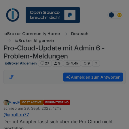
Weiter zum Inhalt
ioBroker Community Home
Deutsch
ioBroker Allgemein
Pro-Cloud-Update mit Admin 6 -
Problem-Meldungen
ioBroker Allgemein
27
9
4.4k
9
Anmelden zum Antworten
FredF
MOST ACTIVE
FORUM TESTING
Online
schrieb am
29. Sept. 2022, 12:18
zuletzt editiert von
@
apollon77
Der iot Adapter lässt sich über die Pro Cloud nicht
einstellen.