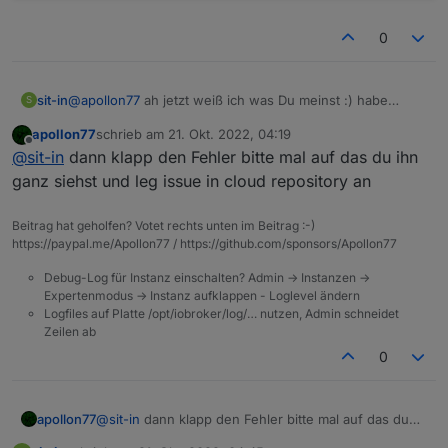
0
@
apollon77
ah jetzt weiß ich was Du meinst :) habe
sit-in
S
schon mal davon gehört und konnte es jetzt recht fix
apollon77
schrieb am
21. Okt. 2022, 04:19
finden (F12 bei Firefox)
Gerade nachdem ich ein Script gespeichert habe wieder
zuletzt editiert von
Offline
@
sit-in
dann klapp den Fehler bitte mal auf das du ihn
die Fehlermeldung bzw. der Neustartversuch...
ganz siehst und leg issue in cloud repository an
Beitrag hat geholfen? Votet rechts unten im Beitrag :-)
https://paypal.me/Apollon77 / https://github.com/sponsors/Apollon77
Debug-Log für Instanz einschalten? Admin -> Instanzen ->
Expertenmodus -> Instanz aufklappen - Loglevel ändern
Logfiles auf Platte /opt/iobroker/log/… nutzen, Admin schneidet
Zeilen ab
0
apollon77
@
sit-in
dann klapp den Fehler bitte mal auf das du
ihn ganz siehst und leg issue in cloud repository an