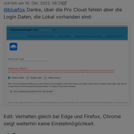
Online
schrieb am
10. Okt. 2022, 08:28
zuletzt editiert von FredF
10. Okt. 2022, 10:32
@
bluefox
Danke, über die Pro Cloud fehlen aber die
Login Daten, die Lokal vorhanden sind:
Edit: Verhalten gleich bei Edge und Firefox, Chrome
zeigt weiterhin keine Einstellmöglichkeit.