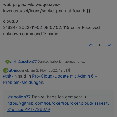
web pages: File widgets/vis-
inventwo/set/icons/socket.png not found: {}
cloud.0
216247 2022-11-02 09:07:02.415 error Received
unknown command 1: name
0
@
apollon77
Danke, habe ich gemacht :)
sit-in
S
https://github.com/ioBroker/ioBroker.cloud/issues/331#is
sit-in
schrieb am
2. Nov. 2022, 12:21
S
sue-1417726679
zuletzt editiert von sit-in
11. Feb. 2022, 13:22
Offline
@
sit-in
said in
Pro-Cloud-Update mit Admin 6 -
Problem-Meldungen
:
@
apollon77
Danke, habe ich gemacht :)
https://github.com/ioBroker/ioBroker.cloud/issues/3
31#issue-1417726679