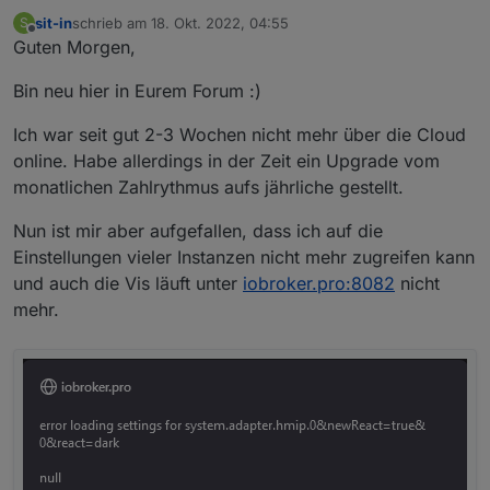
sit-in
schrieb am
18. Okt. 2022, 04:55
S
zuletzt editiert von
Offline
Guten Morgen,
Bin neu hier in Eurem Forum :)
Ich war seit gut 2-3 Wochen nicht mehr über die Cloud
online. Habe allerdings in der Zeit ein Upgrade vom
monatlichen Zahlrythmus aufs jährliche gestellt.
Nun ist mir aber aufgefallen, dass ich auf die
Einstellungen vieler Instanzen nicht mehr zugreifen kann
und auch die Vis läuft unter
iobroker.pro:8082
nicht
mehr.