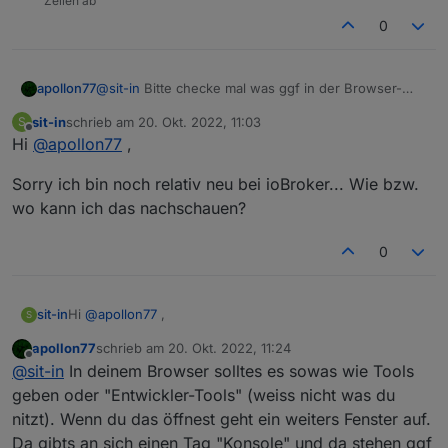
Zeilen ab
0
apollon77
@
sit-in
Bitte checke mal was ggf in der Browser-
Fehlerkonsole steht wenn das passiert?
sit-in
schrieb am
20. Okt. 2022, 11:03
S
zuletzt editiert von
Offline
Hi
@
apollon77
,
Sorry ich bin noch relativ neu bei ioBroker... Wie bzw.
wo kann ich das nachschauen?
0
Hi
@
apollon77
,
sit-in
S
apollon77
schrieb am
20. Okt. 2022, 11:24
Sorry ich bin noch relativ neu bei ioBroker... Wie bzw. wo
zuletzt editiert von
Offline
@
sit-in
In deinem Browser solltes es sowas wie Tools
kann ich das nachschauen?
geben oder "Entwickler-Tools" (weiss nicht was du
nitzt). Wenn du das öffnest geht ein weiters Fenster auf.
Da gibts an sich einen Tag "Konsole" und da stehen ggf