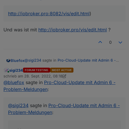
http://iobroker.pro:8082/vis/edit.html
)
Und was ist mit
http://iobroker.pro/vis/edit.html
?
0
@
sigi234
sagte in
Pro-Cloud-Update mit Admin 6 -
Bluefox
Vis startet nicht ?
Problem-Meldungen
:
(
http://iobroker.pro:8082/vis/edit.html
)
sigi234
FORUM TESTING
MOST ACTIVE
Online
http://iobroker.pro:8082/vis/edit.html
)
schrieb am
28. Sept. 2022, 08:18
zuletzt editiert von sigi234
@
bluefox
sagte in
Pro-Cloud-Update mit Admin 6 -
Problem-Meldungen
:
Und was ist mit
http://iobroker.pro/vis/edit.html
?
@
sigi234
sagte in
Pro-Cloud-Update mit Admin 6 -
Problem-Meldungen
: