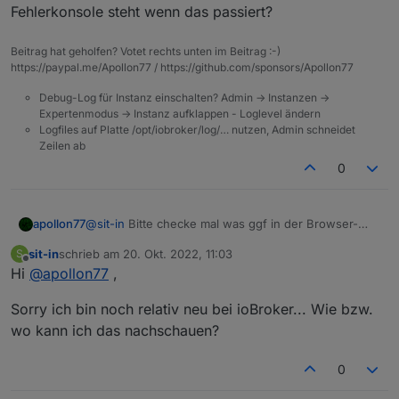
irgendetwas mache, sei es in der Visualisierung oder
Fehlerkonsole steht wenn das passiert?
sonst wo, wird mit mal angezeigt "ioBroker not
connected". Wenn ich dann
iobroker.pro
neu lade
Beitrag hat geholfen? Votet rechts unten im Beitrag :-)
erscheint der ladebalken. Manchmal nach ein paar
https://paypal.me/Apollon77 / https://github.com/sponsors/Apollon77
Sekunden, manchmal auch erst nach ein paar Minuten,
funktioniert die Verbindung wieder.
Debug-Log für Instanz einschalten? Admin -> Instanzen ->
Woran kann das liegen?
Expertenmodus -> Instanz aufklappen - Loglevel ändern
Logfiles auf Platte /opt/iobroker/log/… nutzen, Admin schneidet
Zeilen ab
0
apollon77
@
sit-in
Bitte checke mal was ggf in der Browser-
Fehlerkonsole steht wenn das passiert?
sit-in
schrieb am
20. Okt. 2022, 11:03
S
zuletzt editiert von
Offline
Hi
@
apollon77
,
Sorry ich bin noch relativ neu bei ioBroker... Wie bzw.
wo kann ich das nachschauen?
0