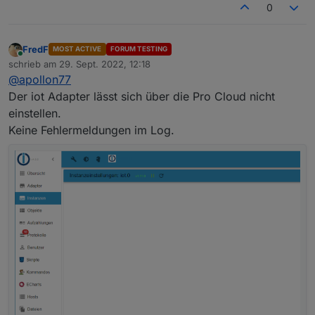
0
FredF
MOST ACTIVE
FORUM TESTING
Online
schrieb am
29. Sept. 2022, 12:18
zuletzt editiert von
@
apollon77
Der iot Adapter lässt sich über die Pro Cloud nicht
einstellen.
Keine Fehlermeldungen im Log.