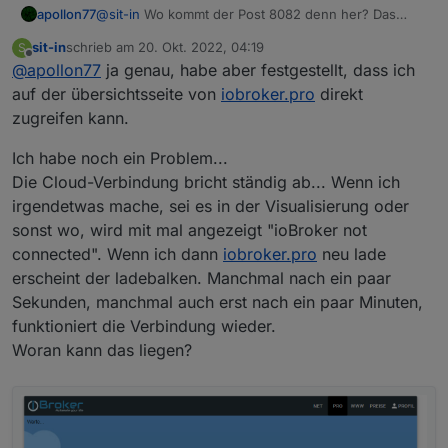
apollon77
@
sit-in
Wo kommt der Post 8082 denn her? Das
kann via Cloud nicht gehen :-) Von der
sit-in
schrieb am
20. Okt. 2022, 04:19
S
Übersichtsseite im Admin oder wo?
zuletzt editiert von
Offline
@
apollon77
ja genau, habe aber festgestellt, dass ich
auf der übersichtsseite von
iobroker.pro
direkt
zugreifen kann.
Ich habe noch ein Problem...
Die Cloud-Verbindung bricht ständig ab... Wenn ich
irgendetwas mache, sei es in der Visualisierung oder
sonst wo, wird mit mal angezeigt "ioBroker not
connected". Wenn ich dann
iobroker.pro
neu lade
erscheint der ladebalken. Manchmal nach ein paar
Sekunden, manchmal auch erst nach ein paar Minuten,
funktioniert die Verbindung wieder.
Woran kann das liegen?