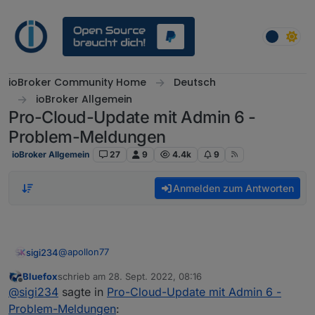
Weiter zum Inhalt
ioBroker Community Home
Deutsch
ioBroker Allgemein
Pro-Cloud-Update mit Admin 6 -
Problem-Meldungen
ioBroker Allgemein
27
9
4.4k
9
Anmelden zum Antworten
@
apollon77
sigi234
Bluefox
schrieb am
28. Sept. 2022, 08:16
Hallo Ingo, läuft.
zuletzt editiert von
Offline
@
sigi234
sagte in
Pro-Cloud-Update mit Admin 6 -
Anzeige Admin Version oben links nicht Richtig.
Problem-Meldungen
: