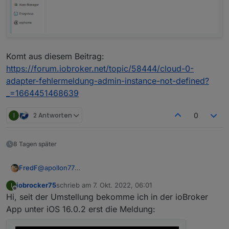
Komt aus diesem Beitrag:
https://forum.iobroker.net/topic/58444/cloud-0-
adapter-fehlermeldung-admin-instance-not-defined?
_=1664451468639
I
2 Antworten
0
8 Tagen später
@
apollon77
FredF
Der iot Adapter lässt sich über die Pro Cloud nicht
iobrocker75
schrieb am
7. Okt. 2022, 06:01
I
einstellen.
Komt aus diesem Beitrag:
zuletzt editiert von
Offline
Hi, seit der Umstellung bekomme ich in der ioBroker
Keine Fehlermeldungen im Log.
https://forum.iobroker.net/topic/58444/cloud-0-adapter-
fehlermeldung-admin-instance-not-defined?
App unter iOS 16.0.2 erst die Meldung:
_=1664451468639