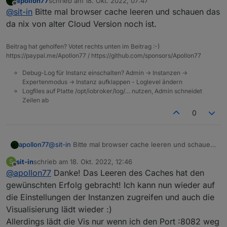
apollon77
schrieb am
18. Okt. 2022, 07:47
Bin neu hier in Eurem Forum :)
zuletzt editiert von
Offline
@
sit-in
Bitte mal browser cache leeren und schauen das
Ich war seit gut 2-3 Wochen nicht mehr über die Cloud
da nix von alter Cloud Version noch ist.
online. Habe allerdings in der Zeit ein Upgrade vom
monatlichen Zahlrythmus aufs jährliche gestellt.
Nun ist mir aber aufgefallen, dass ich auf die
Beitrag hat geholfen? Votet rechts unten im Beitrag :-)
Einstellungen vieler Instanzen nicht mehr zugreifen kann
https://paypal.me/Apollon77 / https://github.com/sponsors/Apollon77
und auch die Vis läuft unter
iobroker.pro:8082
nicht
mehr.
Debug-Log für Instanz einschalten? Admin -> Instanzen ->
Expertenmodus -> Instanz aufklappen - Loglevel ändern
Logfiles auf Platte /opt/iobroker/log/… nutzen, Admin schneidet
Zeilen ab
0
apollon77
@
sit-in
Bitte mal browser cache leeren und schauen
Mache ich etwas falsch oder liegt es am Cloud-Update?
das da nix von alter Cloud Version noch ist.
sit-in
schrieb am
18. Okt. 2022, 12:46
S
zuletzt editiert von
Offline
Viele Grüße!
@
apollon77
Danke! Das Leeren des Caches hat den
gewünschten Erfolg gebracht! Ich kann nun wieder auf
die Einstellungen der Instanzen zugreifen und auch die
Visualisierung lädt wieder :)
Allerdings lädt die Vis nur wenn ich den Port :8082 weg