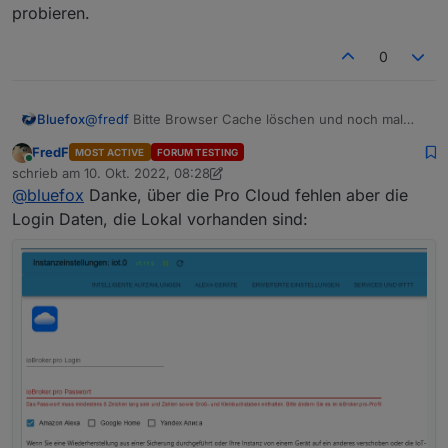
fehlermeldung-admin-instance-not-defined?
probieren.
_=1664451468639
0
Bluefox
@
fredf
Bitte Browser Cache löschen und noch mal
probieren.
FredF
MOST ACTIVE
FORUM TESTING
Online
schrieb am
10. Okt. 2022, 08:28
zuletzt editiert von FredF
10. Okt. 2022, 10:32
@
bluefox
Danke, über die Pro Cloud fehlen aber die
Login Daten, die Lokal vorhanden sind: