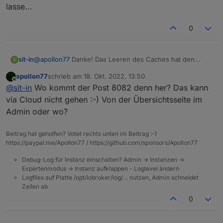
lasse...
0
sit-in
@
apollon77
Danke! Das Leeren des Caches hat den
S
gewünschten Erfolg gebracht! Ich kann nun wieder auf
apollon77
schrieb am
18. Okt. 2022, 13:50
die Einstellungen der Instanzen zugreifen und auch die
zuletzt editiert von
Offline
@
sit-in
Wo kommt der Post 8082 denn her? Das kann
Visualisierung lädt wieder :)
Allerdings lädt die Vis nur wenn ich den Port :8082 weg
via Cloud nicht gehen :-) Von der Übersichtsseite im
lasse...
Admin oder wo?
Beitrag hat geholfen? Votet rechts unten im Beitrag :-)
https://paypal.me/Apollon77 / https://github.com/sponsors/Apollon77
Debug-Log für Instanz einschalten? Admin -> Instanzen ->
Expertenmodus -> Instanz aufklappen - Loglevel ändern
Logfiles auf Platte /opt/iobroker/log/… nutzen, Admin schneidet
Zeilen ab
0