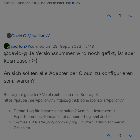
Meine Tabellen für eure Visualisierung
klick
cloud.0
0
2022-09-28 10:17:13.719	
error
Sending
to
many
even
cloud.0
@
apollon77
David G.
2022-09-28 10:16:43.715	
error
Sending
to
many
even
apollon77
schrieb am
28. Sept. 2022, 15:48
Das mit der falschen Admin Version in der Ecke kann
zuletzt editiert von
cloud.0
Offline
@david-g Ja Versionsnummer wird noch gefixt, ist aber
ich bestätigen.
2022-09-28 10:16:13.709	
error
Sending
to
many
even
Wonach richtet es sich eigentlich, welche Adapter
kosmetisch :-)
man über die Cloud konfigurieren kann und welche
cloud.0
nicht?
An sich sollten alle Adapter per Cloud zu konfigurieren
2022-09-28 10:15:43.696	
error
Sending
to
many
even
sein, warum?
cloud.0
Beitrag hat geholfen? Votet rechts unten im Beitrag :-)
2022-09-28 10:15:13.550	
error
Cloud says:
Too
many
https://paypal.me/Apollon77 / https://github.com/sponsors/Apollon77
Debug-Log für Instanz einschalten? Admin -> Instanzen ->
Expertenmodus -> Instanz aufklappen - Loglevel ändern
Logfiles auf Platte /opt/iobroker/log/… nutzen, Admin schneidet
Zeilen ab
0