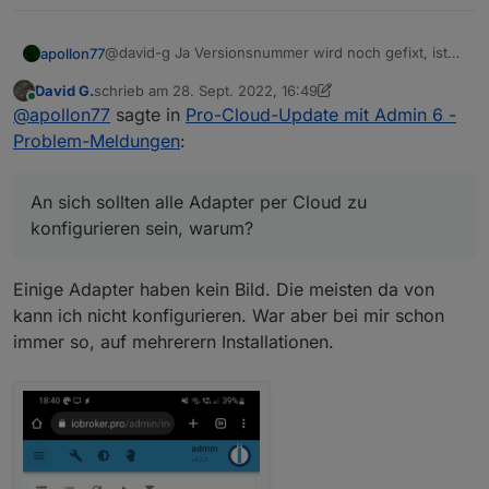
@david-g Ja Versionsnummer wird noch gefixt, ist
apollon77
aber kosmetisch :-)
David G.
schrieb am
28. Sept. 2022, 16:49
An sich sollten alle Adapter per Cloud zu
zuletzt editiert von David G.
Online
@
apollon77
sagte in
Pro-Cloud-Update mit Admin 6 -
konfigurieren sein, warum?
Problem-Meldungen
:
An sich sollten alle Adapter per Cloud zu
konfigurieren sein, warum?
Einige Adapter haben kein Bild. Die meisten da von
kann ich nicht konfigurieren. War aber bei mir schon
immer so, auf mehrerern Installationen.