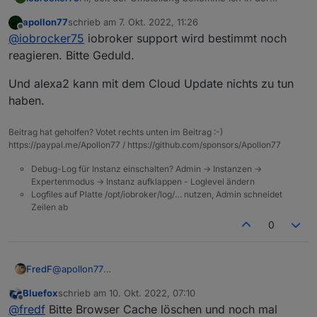
ioBroker App unter iOS 16.0.2 erst die Meldung:
apollon77
schrieb am
7. Okt. 2022, 11:26
Dies auch nur, wenn ich von extern zugreife, also
zuletzt editiert von
Offline
@
iobrocker75
iobroker support wird bestimmt noch
nicht im WLAN bin und ioBroker so erreiche.
Der Support von ioBroker reagiert leider nicht auf
reagieren. Bitte Geduld.
Anfragen. Hat das jemand von euch bzw. kann mir
helfen das Problem zu lösen?
Und alexa2 kann mit dem Cloud Update nichts zu tun
Die Version vom Admin Adapter ist 6.2.22, der
haben.
Cloud-Adapter ist 4.2.2.
Was auch seltsam ist, dass seit gleichem Zeitpunkt
und direkt danach diese:
Beitrag hat geholfen? Votet rechts unten im Beitrag :-)
mein Alexa Adapter nicht mehr geht (v3.19.9)
https://paypal.me/Apollon77 / https://github.com/sponsors/Apollon77
Debug-Log für Instanz einschalten? Admin -> Instanzen ->
Expertenmodus -> Instanz aufklappen - Loglevel ändern
Logfiles auf Platte /opt/iobroker/log/… nutzen, Admin schneidet
Zeilen ab
0
@
apollon77
FredF
Der iot Adapter lässt sich über die Pro Cloud nicht
Bluefox
schrieb am
10. Okt. 2022, 07:10
einstellen.
Komt aus diesem Beitrag:
zuletzt editiert von
Offline
@
fredf
Bitte Browser Cache löschen und noch mal
Keine Fehlermeldungen im Log.
https://forum.iobroker.net/topic/58444/cloud-0-adapter-