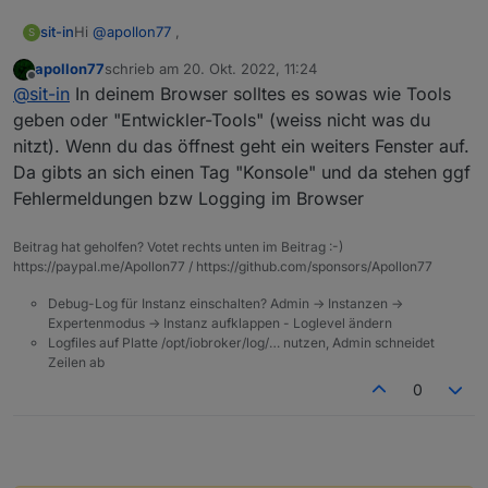
Hi
@
apollon77
,
sit-in
S
apollon77
schrieb am
20. Okt. 2022, 11:24
Sorry ich bin noch relativ neu bei ioBroker... Wie bzw. wo
zuletzt editiert von
Offline
@
sit-in
In deinem Browser solltes es sowas wie Tools
kann ich das nachschauen?
geben oder "Entwickler-Tools" (weiss nicht was du
nitzt). Wenn du das öffnest geht ein weiters Fenster auf.
Da gibts an sich einen Tag "Konsole" und da stehen ggf
Fehlermeldungen bzw Logging im Browser
Beitrag hat geholfen? Votet rechts unten im Beitrag :-)
https://paypal.me/Apollon77 / https://github.com/sponsors/Apollon77
Debug-Log für Instanz einschalten? Admin -> Instanzen ->
Expertenmodus -> Instanz aufklappen - Loglevel ändern
Logfiles auf Platte /opt/iobroker/log/… nutzen, Admin schneidet
Zeilen ab
0