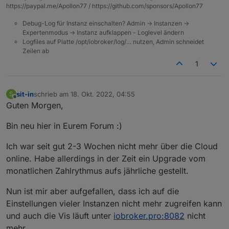
https://paypal.me/Apollon77 / https://github.com/sponsors/Apollon77
Debug-Log für Instanz einschalten? Admin -> Instanzen ->
Expertenmodus -> Instanz aufklappen - Loglevel ändern
Logfiles auf Platte /opt/iobroker/log/… nutzen, Admin schneidet
Zeilen ab
1
sit-in
schrieb am
18. Okt. 2022, 04:55
S
zuletzt editiert von
Offline
Guten Morgen,
Bin neu hier in Eurem Forum :)
Ich war seit gut 2-3 Wochen nicht mehr über die Cloud
online. Habe allerdings in der Zeit ein Upgrade vom
monatlichen Zahlrythmus aufs jährliche gestellt.
Nun ist mir aber aufgefallen, dass ich auf die
Einstellungen vieler Instanzen nicht mehr zugreifen kann
und auch die Vis läuft unter
iobroker.pro:8082
nicht
mehr.