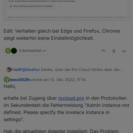
Edit: Verhalten gleich bei Edge und Firefox, Chrome
zeigt weiterhin keine Einstellmöglichkeit.
B
2 Antworten
0
@
bluefox
Danke, über die Pro Cloud fehlen aber die
FredF
Login Daten, die Lokal vorhanden sind:
besc0029
schrieb am
12. Okt. 2022, 17:14
B
Edit: Verhalten gleich bei Edge und Firefox, Chrome
zuletzt editiert von
Offline
Hallo,
zeigt weiterhin keine Einstellmöglichkeit.
erhalte bei Zugang über
iocloud.pro
in den Protokollen
im Sekundentakt die Fehlermeldung "Admin instance not
defined. Please specify the lovelace instance in
settings".
Hab die aktuellsten Adapter installiert. Das Problem