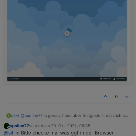
0
@
apollon77
ja genau, habe aber festgestellt, dass ich auf
sit-in
S
der übersichtsseite von
iobroker.pro
direkt zugreifen
apollon77
schrieb am
20. Okt. 2022, 06:38
kann.
Ich habe noch ein Problem...
zuletzt editiert von
Offline
@
sit-in
Bitte checke mal was ggf in der Browser-
Die Cloud-Verbindung bricht ständig ab... Wenn ich