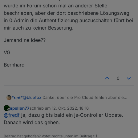
wurde im Forum schon mal an anderer Stelle
beschrieben, aber der dort beschriebene Lösungsweg
in 0.Admin die Authentifizierung auszuschalten führt bei
mir auch zu keiner Besserung.
Jemand ne Idee??
VG
Bernhard
0
@
bluefox
Danke, über die Pro Cloud fehlen aber die
FredF
Login Daten, die Lokal vorhanden sind:
apollon77
schrieb am
12. Okt. 2022, 18:16
Edit: Verhalten gleich bei Edge und Firefox, Chrome
zuletzt editiert von
Offline
@
fredf
ja, dazu gibts bald ein js-Controller Update.
zeigt weiterhin keine Einstellmöglichkeit.
Danach wird das gehen.
Beitrag hat geholfen? Votet rechts unten im Beitrag :-)