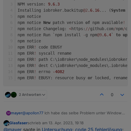
NPM version: 
9.6
.3
Installing iobroker.backitup
@2
.6
.16
... (
System
c
npm notice
npm notice 
New
 patch version 
of
 npm available
!
9
npm notice Changelog: 
<
https:
/
/
github.com
/
npm
/
cl
npm notice Run `npm install 
-
g npm
@9
.6
.4
` 
to
upd
npm notice
npm ERR
!
 code EBUSY
npm ERR
!
 syscall rename
npm ERR
!
 path C:\ioBroker\node_modules\iobroker
npm ERR
!
 dest C:\ioBroker\node_modules\.iobroker
npm ERR
!
 errno 
-4082
npm ERR
!
 EBUSY: resource busy 
or
 locked, rename 
2 Antworten
0
@
apollon77
Ich habe das selbe Problem unter Windows
mayer
M
nach dem Update auf Node Version 19.9.0.
Glasfaser
schrieb am
13. Apr. 2023, 19:18
Auf der Command line werden die Verzeichnisse nicht
Update backitup from @2.5.12 to @2.6.16

zuletzt editiert von
Offline
@
mayer
sagte in
Untersuchung: code 25 fehlerlösung
:
angezeigt. Im Explorer werden die Verzeichnisse zwar
host.OptiPlex Adapter "system.adapter.backitup.