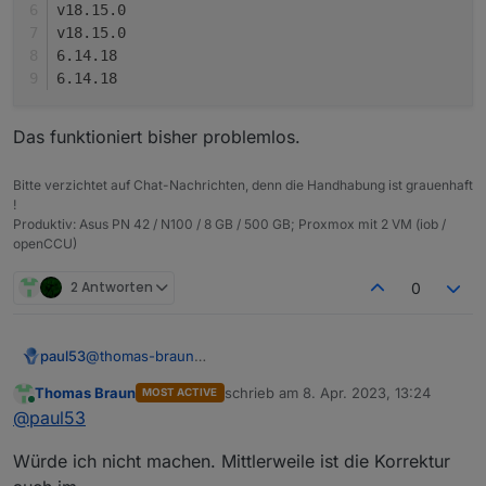
v18.15.0
45 error errno -4058

v18.15.0
46 error enoent An unknown git error occurred

6.14.18
47 error enoent This is related to npm not be
6.14.18
47 error enoent

48 verbose exit -4058

49 timing npm Completed in 750ms

Das funktioniert bisher problemlos.
50 verbose unfinished npm timer reify 1680166
51 verbose unfinished npm timer reify:loadTre
52 verbose unfinished npm timer idealTree:use
Bitte verzichtet auf Chat-Nachrichten, denn die Handhabung ist grauenhaft
53 verbose code -4058

!
54 error A complete log of this run can be fo
Produktiv: Asus PN 42 / N100 / 8 GB / 500 GB; Proxmox mit 2 VM (iob /
54 error     C:\WINDOWS\system32\config\syste
openCCU)
2 Antworten
0
@
thomas-braun
paul53
Nachdem ich mit NPM 9.5.0 erhebliche Probleme
Thomas Braun
schrieb am
8. Apr. 2023, 13:24
MOST ACTIVE
(ENOEMPTY, Code 217) hatte, verwende ich diese
type -P nodejs node npm npx && nodejs -v && no
zuletzt editiert von
Online
@
paul53
Kombination:
/usr/bin/nodejs

Das funktioniert bisher problemlos.
/usr/bin/node

Würde ich nicht machen. Mittlerweile ist die Korrektur
/usr/bin/npm

/usr/bin/npx
