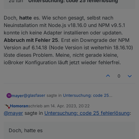
zu tun "
Untersuchung: code 25 fehlerlösung
"
das ist dann :
Doch,
hatte
es. Wie schon gesagt, selbst nach
Neuinstallation mit Node.js v18.16.0 und NPM v9.5.1
konnte ich keine Adapter installieren oder updaten.
ioBroker immer noch die NPM Version 9.5.1
Abbruch mit Fehler 25
. Erst ein Downgrade der NPM
anzeigt, ein npm -v aber die Version 6.14.18
dann hast du alles quer installiert ..
ausgibt.
Version auf 6.14.18 (Node Version ist weiterhin 18.16.10)
löste dieses Problem. Meine, nicht gerade kleine,
das hat aber alles nichts mit diesem Thread mehr zu
ioBroker Konfiguration läuft jetzt wieder fehlerfrei.
tun "
Untersuchung: code 25 fehlerlösung
"
0
@
glasfaser
sagte in
Untersuchung: code 25
mayer
M
fehlerlösung
:
Homoran
schrieb am
14. Apr. 2023, 20:22
zuletzt editiert von
Nicht stören
dann hast du alles quer installiert ..
@
mayer
sagte in
Untersuchung: code 25 fehlerlösung
:
Doch,
das hat aber alles nichts mit diesem Thread mehr
hatte
es. Wie schon gesagt, selbst nach
Neuinstallation mit Node.js v18.16.0 und NPM v9.5.1
zu tun "
Untersuchung: code 25 fehlerlösung
"
Doch, hatte es
konnte ich keine Adapter installieren oder updaten.