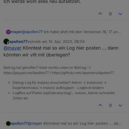
Ich werde wohl alles neu aufsetzen.
0
mayer
@
apollon77
Ich habe jetzt mit den Versionen 16, 17 und
M
18 getestet. Immer das gleiche Ergebnis.
apollon77
schrieb am
14. Apr. 2023, 06:04
Wenn ich ioBroker stoppe und das das Update mache,
zuletzt editiert von
Offline
@
mayer
Könntest mal so ein Log hier posten ... dann
läuft es zwar durch, aber mit jeder Menge npm
Fehlermeldungen. Anschließend lässt sich ioBroker
könnten wir vllt mit überlegen?
nicht mehr starten.
Ich werde wohl alles neu aufsetzen.
Beitrag hat geholfen? Votet rechts unten im Beitrag :-)
https://paypal.me/Apollon77 / https://github.com/sponsors/Apollon77
Debug-Log für Instanz einschalten? Admin -> Instanzen ->
Expertenmodus -> Instanz aufklappen - Loglevel ändern
Logfiles auf Platte /opt/iobroker/log/… nutzen, Admin schneidet
Zeilen ab
0
apollon77
@
mayer
Könntest mal so ein Log hier posten ... dann
könnten wir vllt mit überlegen?