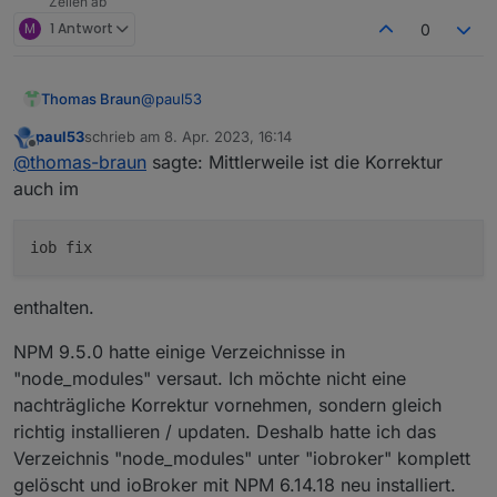
Zeilen ab
M
1 Antwort
0
@
paul53
Thomas Braun
paul53
schrieb am
8. Apr. 2023, 16:14
Würde ich nicht machen. Mittlerweile ist die
zuletzt editiert von
Offline
@
thomas-braun
sagte: Mittlerweile ist die Korrektur
Korrektur auch im
auch im
enthalten
enthalten.
NPM 9.5.0 hatte einige Verzeichnisse in
"node_modules" versaut. Ich möchte nicht eine
nachträgliche Korrektur vornehmen, sondern gleich
richtig installieren / updaten. Deshalb hatte ich das
Verzeichnis "node_modules" unter "iobroker" komplett
gelöscht und ioBroker mit NPM 6.14.18 neu installiert.