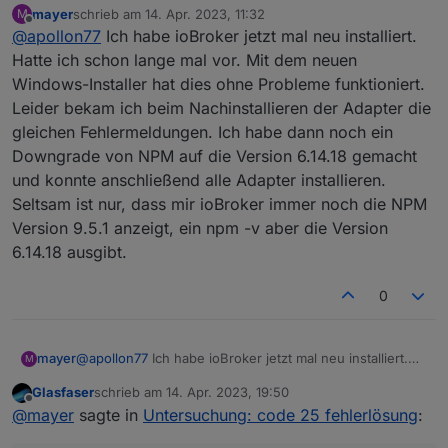
mayer
schrieb am
14. Apr. 2023, 11:32
M
zuletzt editiert von
Offline
@
apollon77
Ich habe ioBroker jetzt mal neu installiert.
Hatte ich schon lange mal vor. Mit dem neuen
Windows-Installer hat dies ohne Probleme funktioniert.
Leider bekam ich beim Nachinstallieren der Adapter die
gleichen Fehlermeldungen. Ich habe dann noch ein
Downgrade von NPM auf die Version 6.14.18 gemacht
und konnte anschließend alle Adapter installieren.
Seltsam ist nur, dass mir ioBroker immer noch die NPM
Version 9.5.1 anzeigt, ein npm -v aber die Version
6.14.18 ausgibt.
0
mayer
@
apollon77
Ich habe ioBroker jetzt mal neu installiert.
M
Hatte ich schon lange mal vor. Mit dem neuen
Glasfaser
schrieb am
14. Apr. 2023, 19:50
Windows-Installer hat dies ohne Probleme funktioniert.
zuletzt editiert von
Offline
@
mayer
sagte in
Untersuchung: code 25 fehlerlösung
:
Leider bekam ich beim Nachinstallieren der Adapter die
gleichen Fehlermeldungen. Ich habe dann noch ein