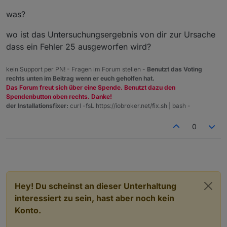
Abbruch mit Fehler 25
. Erst ein Downgrade der NPM
Version auf 6.14.18 (Node Version ist weiterhin 18.16.10)
was?
löste dieses Problem. Meine, nicht gerade kleine,
ioBroker Konfiguration läuft jetzt wieder fehlerfrei.
wo ist das Untersuchungsergebnis von dir zur Ursache
dass ein Fehler 25 ausgeworfen wird?
kein Support per PN! - Fragen im Forum stellen -
Benutzt das Voting
rechts unten im Beitrag wenn er euch geholfen hat.
Das Forum freut sich über eine Spende. Benutzt dazu den
Spendenbutton oben rechts. Danke!
der Installationsfixer:
curl -fsL https://iobroker.net/fix.sh | bash -
0
Hey! Du scheinst an dieser Unterhaltung
interessiert zu sein, hast aber noch kein
Konto.