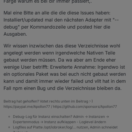
Farge warum es bei dir immer passiert,.
/usr/bin/npx

v18.15.0

Mal eine Bitte an alle die die diese Issues haben:
v18.15.0

Installiert/updated mal den nächsten Adapter mit "--
6.14.18

debug" per Kommandozeile und posted hier die
Ausgaben.
Wir wissen inzwischen das diese Verzeichnisse wohl
angelegt werden wenn irgendwelche Nativen Teile
gebaut werden müssen. Da wa aber am Ende eher
wenige User betrifft: Erweiterte Annahme: Irgendwo ist
ein optionales Paket was bei euch nicht gebaut werden
kann und damit immer wieder failed und vllt hat in dem
Fall npm einen Bug und die Verzeichnisse bleiben da.
Beitrag hat geholfen? Votet rechts unten im Beitrag :-)
https://paypal.me/Apollon77 / https://github.com/sponsors/Apollon77
Debug-Log für Instanz einschalten? Admin -> Instanzen ->
Expertenmodus -> Instanz aufklappen - Loglevel ändern
Logfiles auf Platte /opt/iobroker/log/… nutzen, Admin schneidet