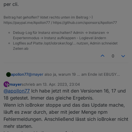
npm notice

per cli.
npm notice New patch version of npm available! 
npm notice Changelog: <https://github.com/npm/c
npm notice Run `npm install -g npm@9.6.4` to up
Beitrag hat geholfen? Votet rechts unten im Beitrag :-)
npm notice

https://paypal.me/Apollon77 / https://github.com/sponsors/Apollon77
npm ERR! code EBUSY

Debug-Log für Instanz einschalten? Admin -> Instanzen ->
npm ERR! syscall rename

Expertenmodus -> Instanz aufklappen - Loglevel ändern
npm ERR! path C:\ioBroker\node_modules\iobroker
Logfiles auf Platte /opt/iobroker/log/… nutzen, Admin schneidet
npm ERR! dest C:\ioBroker\node_modules\.iobroke
Zeilen ab
npm ERR! errno -4082

0
apollon77
@
mayer
also ja, warum 19 … am Ende ist EBUSY
irgend etwas mit filesystem Zugriffssperren. Versuch
mayer
schrieb am
13. Apr. 2023, 23:04
M
mal iobroker zu stoppen und das Update dann zu
zuletzt editiert von
Offline
@
apollon77
Ich habe jetzt mit den Versionen 16, 17 und
machen per cli.
18 getestet. Immer das gleiche Ergebnis.
Wenn ich ioBroker stoppe und das das Update mache,
läuft es zwar durch, aber mit jeder Menge npm
Fehlermeldungen. Anschließend lässt sich ioBroker nicht
mehr starten.