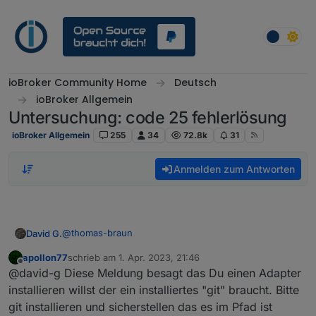
Weiter zum Inhalt
ioBroker Community Home
Deutsch
ioBroker Allgemein
Untersuchung: code 25 fehlerlösung
ioBroker Allgemein
255
34
72.8k
31
Anmelden zum Antworten
@
thomas-braun
David G.
apollon77
schrieb am
1. Apr. 2023, 21:46
Hab die Meldung grad eben ergänzt.
zuletzt editiert von
Offline
@david-g Diese Meldung besagt das Du einen Adapter
Hier ist Sie nochmal:
installieren willst der ein installiertes "git" braucht. Bitte
git installieren und sicherstellen das es im Pfad ist
0 verbose cli C:\Program Files\nodejs\node.ex