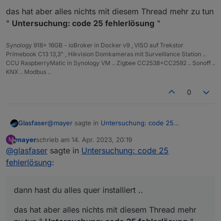
das hat aber alles nichts mit diesem Thread mehr zu tun
"
Untersuchung: code 25 fehlerlösung
"
Synology 918+ 16GB - ioBroker in Docker v9 , VISO auf Trekstor
Primebook C13 13,3" , Hikvision Domkameras mit Surveillance Station ..
CCU RaspberryMatic in Synology VM .. Zigbee CC2538+CC2592 .. Sonoff ..
KNX .. Modbus ..
0
@
mayer
sagte in
Untersuchung: code 25
Glasfaser
fehlerlösung
:
mayer
schrieb am
14. Apr. 2023, 20:19
M
zuletzt editiert von
Offline
@
glasfaser
sagte in
Ich habe ioBroker jetzt mal neu installiert.
Untersuchung: code 25
fehlerlösung
:
Was machst du da !?
dann hast du alles quer installiert ..
Downgrade von NPM auf die Version 6.14.18
das hat aber alles nichts mit diesem Thread mehr