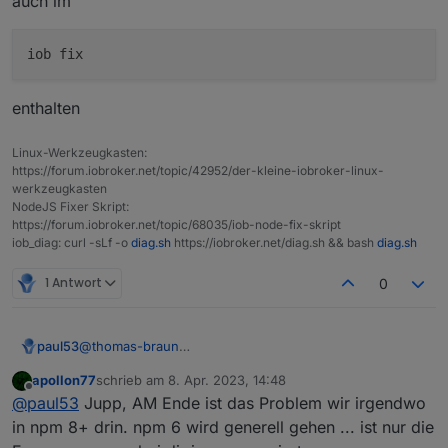
auch im
v18.15.0

v18.15.0

6.14.18

enthalten
Linux-Werkzeugkasten:
https://forum.iobroker.net/topic/42952/der-kleine-iobroker-linux-
werkzeugkasten
NodeJS Fixer Skript:
https://forum.iobroker.net/topic/68035/iob-node-fix-skript
iob_diag: curl -sLf -o
diag.sh
https://iobroker.net/diag.sh && bash
diag.sh
1 Antwort
0
@
thomas-braun
paul53
Nachdem ich mit NPM 9.5.0 erhebliche Probleme
apollon77
schrieb am
8. Apr. 2023, 14:48
(ENOEMPTY, Code 217) hatte, verwende ich diese
type -P nodejs node npm npx && nodejs -v && no
zuletzt editiert von
Offline
@
paul53
Jupp, AM Ende ist das Problem wir irgendwo
Kombination:
/usr/bin/nodejs

Das funktioniert bisher problemlos.
/usr/bin/node

in npm 8+ drin. npm 6 wird generell gehen ... ist nur die
/usr/bin/npm
