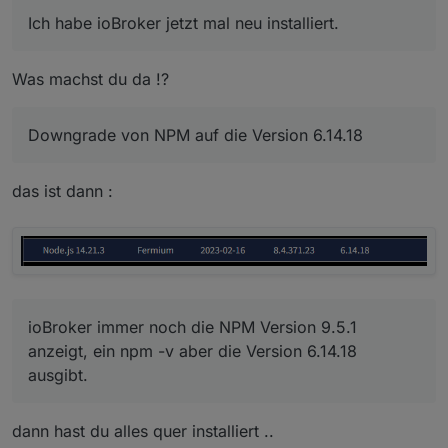
Downgrade von NPM auf die Version 6.14.18 gemacht
Ich habe ioBroker jetzt mal neu installiert.
und konnte anschließend alle Adapter installieren.
Seltsam ist nur, dass mir ioBroker immer noch die NPM
Version 9.5.1 anzeigt, ein npm -v aber die Version
Was machst du da !?
6.14.18 ausgibt.
Downgrade von NPM auf die Version 6.14.18
das ist dann :
ioBroker immer noch die NPM Version 9.5.1
anzeigt, ein npm -v aber die Version 6.14.18
ausgibt.
dann hast du alles quer installiert ..