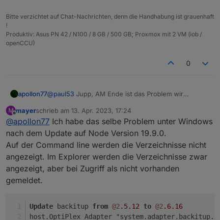
Bitte verzichtet auf Chat-Nachrichten, denn die Handhabung ist grauenhaft
!
Produktiv: Asus PN 42 / N100 / 8 GB / 500 GB; Proxmox mit 2 VM (iob /
openCCU)
0
@
paul53
Jupp, AM Ende ist das Problem wir
apollon77
irgendwo in npm 8+ drin. npm 6 wird generell gehen
mayer
schrieb am
13. Apr. 2023, 17:24
M
... ist nur die Farge warum es bei dir immer passiert,.
Mal eine Bitte an alle die die diese Issues haben:
zuletzt editiert von
Offline
@
apollon77
Ich habe das selbe Problem unter Windows
Installiert/updated mal den nächsten Adapter mit "--
debug" per Kommandozeile und posted hier die
Wir wissen inzwischen das diese Verzeichnisse
nach dem Update auf Node Version 19.9.0.
Ausgaben.
wohl angelegt werden wenn irgendwelche Nativen
Auf der Command line werden die Verzeichnisse nicht
Teile gebaut werden müssen. Da wa aber am Ende
angezeigt. Im Explorer werden die Verzeichnisse zwar
eher wenige User betrifft: Erweiterte Annahme:
angezeigt, aber bei Zugriff als nicht vorhanden
Irgendwo ist ein optionales Paket was bei euch nicht
gebaut werden kann und damit immer wieder failed
gemeldet.
und vllt hat in dem Fall npm einen Bug und die
Verzeichnisse bleiben da.
Update
 backitup 
from
@2
.5
.12
to
@2
.6
.16
host.OptiPlex Adapter "system.adapter.backitup.0